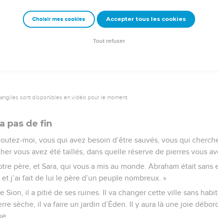
Accepter tous les cookies
Choisir mes cookies
e – Bibli’O, 2000, avec autorisation. Pour vous procurer une Bible imprimée, rendez-vo
Tout refuser
vangiles sont disponibles en vidéo pour le moment.
a pas de fin
coutez-moi, vous qui avez besoin d’être sauvés, vous qui cherch
er vous avez été taillés, dans quelle réserve de pierres vous ave
re père, et Sara, qui vous a mis au monde. Abraham était sans e
i et j’ai fait de lui le père d’un peuple nombreux. »
Sion, il a pitié de ses ruines. Il va changer cette ville sans habi
rre sèche, il va faire un jardin d’Éden. Il y aura là une joie débo
ue.