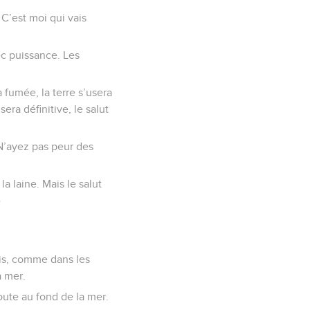
C’est moi qui vais
vec puissance. Les
a fumée, la terre s’usera
ra définitive, le salut
 N’ayez pas peur des
 laine. Mais le salut
»
ois, comme dans les
a mer.
route au fond de la mer.