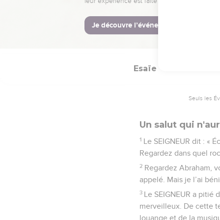
souffrances.
© Société biblique français
Esaïe
51
Seuls les É
Un salut qui n'aur
1
Le SEIGNEUR dit : « É
Regardez dans quel roch
2
Regardez Abraham, vot
appelé. Mais je l’ai bén
3
Le SEIGNEUR a pitié de 
merveilleux. De cette te
louange et de la musiq