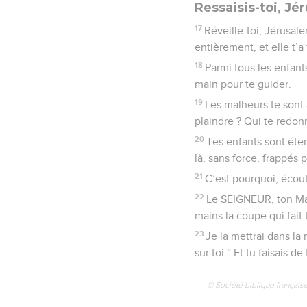
Ressaisis-toi, Jé
17
Réveille-toi, Jérusale
entièrement, et elle t’a 
18
Parmi tous les enfant
main pour te guider.
19
Les malheurs te sont 
plaindre ? Qui te redonn
20
Tes enfants sont éten
là, sans force, frappés
21
C’est pourquoi, écout
22
Le SEIGNEUR, ton Maît
mains la coupe qui fait 
23
Je la mettrai dans la 
sur toi.” Et tu faisais 
© Société biblique français