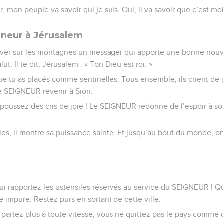
, mon peuple va savoir qui je suis. Oui, il va savoir que c’est moi qu
gneur à Jérusalem
river sur les montagnes un messager qui apporte une bonne nouve
lut. Il te dit, Jérusalem : « Ton Dieu est roi. »
 tu as placés comme sentinelles. Tous ensemble, ils crient de jo
le SEIGNEUR revenir à Sion.
poussez des cris de joie ! Le SEIGNEUR redonne de l’espoir à son
les, il montre sa puissance sainte. Et jusqu’au bout du monde, 
e
qui rapportez les ustensiles réservés au service du SEIGNEUR ! Q
impure. Restez purs en sortant de cette ville.
e partez plus à toute vitesse, vous ne quittez pas le pays comme 