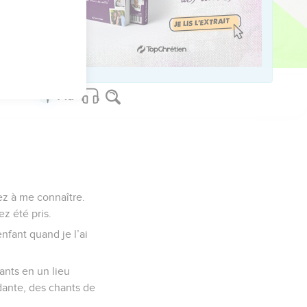
us sur www.editionsbiblio.fr
ez à me connaître.
z été pris.
nfant quand je l’ai
tants en un lieu
rdante, des chants de