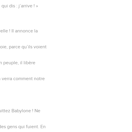
i dis : j’arrive ! »
lle ! Il annonce la
ie, parce qu’ils voient
 peuple, il libère
on verra comment notre
uittez Babylone ! Ne
des gens qui fuient. En