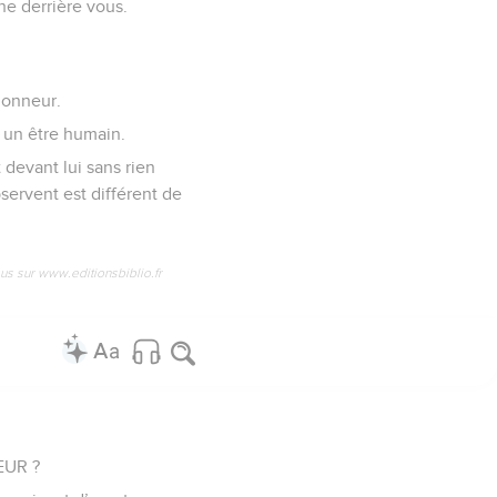
he derrière vous.
’honneur.
à un être humain.
 devant lui sans rien
bservent est différent de
us sur www.editionsbiblio.fr
NEUR ?