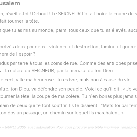
rusalem
m, réveille-toi ! Debout ! Le SEIGNEUR t’a fait boire la coupe de s
fait tourner la tête.
s que tu as mis au monde, parmi tous ceux que tu as élevés, aucun
arrivés deux par deux : violence et destruction, famine et guerre.
era de l’espoir ?
dus par terre à tous les coins de rue. Comme des antilopes prises
 par la colère du SEIGNEUR, par la menace de ton Dieu.
e ceci, ville malheureuse : tu es ivre, mais non à cause du vin.
re, ton Dieu, va défendre son peuple. Voici ce qu’il dit : « Je v
tourner la tête, la coupe de ma colère. Tu n’en boiras plus jamais
main de ceux qui te font souffrir. Ils te disaient : “Mets-toi par te
de ton dos un passage, un chemin sur lequel ils marchaient. »
e – Bibli’O, 2000, avec autorisation. Pour vous procurer une Bible imprimée, rendez-vo