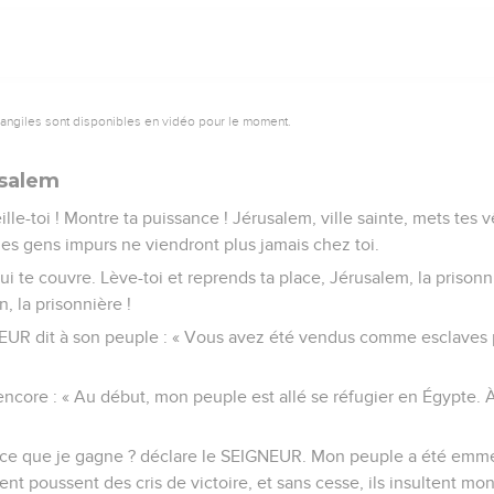
vangiles sont disponibles en vidéo pour le moment.
usalem
eille-toi ! Montre ta puissance ! Jérusalem, ville sainte, mets tes
 les gens impurs ne viendront plus jamais chez toi.
i te couvre. Lève-toi et reprends ta place, Jérusalem, la prisonn
, la prisonnière !
EUR dit à son peuple : « Vous avez été vendus comme esclaves p
ncore : « Au début, mon peuple est allé se réfugier en Égypte. À l
t-ce que je gagne ? déclare le SEIGNEUR. Mon peuple a été emm
ent poussent des cris de victoire, et sans cesse, ils insultent mo