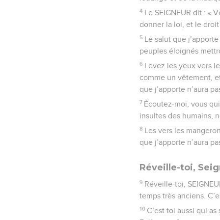
4
Le SEIGNEUR dit : « V
donner la loi, et le droi
5
Le salut que j’apporte
peuples éloignés mettro
6
Levez les yeux vers le
comme un vêtement, et s
que j’apporte n’aura pas
7
Écoutez-moi, vous qui 
insultes des humains, n
8
Les vers les mangeron
que j’apporte n’aura pas
Réveille-toi, Sei
9
Réveille-toi, SEIGNEUR
temps très anciens. C’es
10
C’est toi aussi qui as