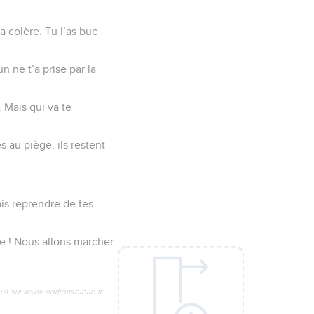
a colère. Tu l’as bue
 ne t’a prise par la
 Mais qui va te
 au piège, ils restent
ais reprendre de tes
.
rre ! Nous allons marcher
us sur www.editionsbiblio.fr