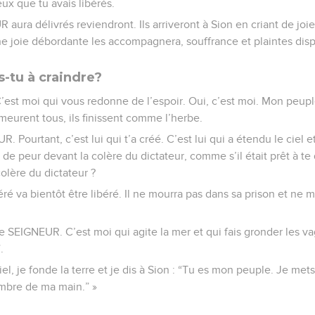
ceux que tu avais libérés.
aura délivrés reviendront. Ils arriveront à Sion en criant de joi
une joie débordante les accompagnera, souffrance et plaintes disp
s-tu à craindre?
’est moi qui vous redonne de l’espoir. Oui, c’est moi. Mon peupl
 meurent tous, ils finissent comme l’herbe.
. Pourtant, c’est lui qui t’a créé. C’est lui qui a étendu le ciel et
de peur devant la colère du dictateur, comme s’il était prêt à te 
olère du dictateur ?
ré va bientôt être libéré. Il ne mourra pas dans sa prison et ne
le SEIGNEUR. C’est moi qui agite la mer et qui fais gronder les 
.
iel, je fonde la terre et je dis à Sion : “Tu es mon peuple. Je met
’ombre de ma main.” »