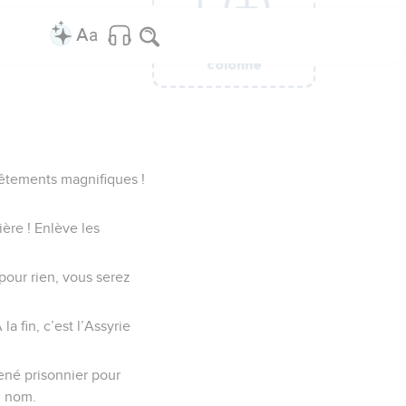
Ajouter une
Ajouter une
Ajouter une
Ajouter une
Ajouter une
Ajouter une
Ajouter une
colonne
colonne
colonne
colonne
colonne
colonne
colonne
 vêtements magnifiques !
ière ! Enlève les
our rien, vous serez
a fin, c’est l’Assyrie
ené prisonnier pour
n nom.