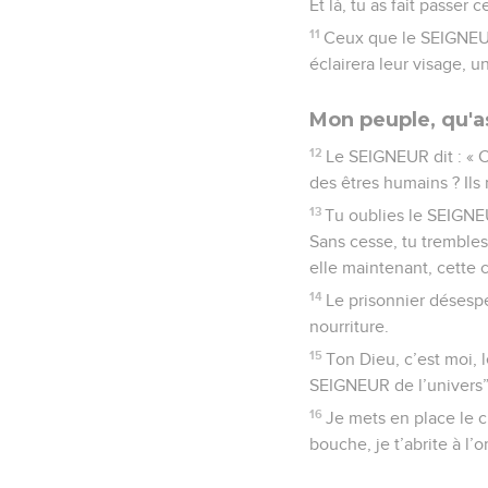
Et là, tu as fait passer 
11
Ceux que le SEIGNEUR 
éclairera leur visage, 
Mon peuple, qu'a
12
Le SEIGNEUR dit : « C
des êtres humains ? Ils
13
Tu oublies le SEIGNEUR
Sans cesse, tu trembles 
elle maintenant, cette c
14
Le prisonnier désespé
nourriture.
15
Ton Dieu, c’est moi, 
SEIGNEUR de l’univers”
16
Je mets en place le c
bouche, je t’abrite à l