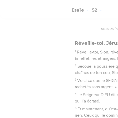
Esaïe
52
Seuls les É
Réveille-toi, Jér
1
Réveille-toi, Sion, rév
En effet, les étrangers,
2
Secoue la poussière qu
chaînes de ton cou, Sion
3
Voici ce que le SEIGN
rachetés sans argent. »
4
Le Seigneur DIEU dit e
qui l’a écrasé.
5
Et maintenant, qu’es
rien. Ceux qui le domin