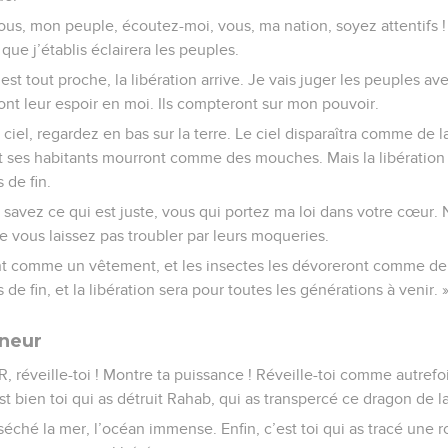
ous, mon peuple, écoutez-moi, vous, ma nation, soyez attentifs ! 
t que j’établis éclairera les peuples.
 est tout proche, la libération arrive. Je vais juger les peuples a
nt leur espoir en moi. Ils compteront sur mon pouvoir.
 ciel, regardez en bas sur la terre. Le ciel disparaîtra comme de l
es habitants mourront comme des mouches. Mais la libération se
 de fin.
savez ce qui est juste, vous qui portez ma loi dans votre cœur.
e vous laissez pas troubler par leurs moqueries.
t comme un vêtement, et les insectes les dévoreront comme de la
 de fin, et la libération sera pour toutes les générations à venir. 
gneur
, réveille-toi ! Montre ta puissance ! Réveille-toi comme autref
t bien toi qui as détruit Rahab, qui as transpercé ce dragon de l
 séché la mer, l’océan immense. Enfin, c’est toi qui as tracé une 