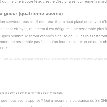
 qui marche à votre tête, c’est le Dieu d’Israël qui ferme la marc
Seigneur (quatrième poème)
n serviteur réussira. Il montera, il sera haut placé et couvert d
t, sont effrayés, tellement il est défiguré. Il ne ressemble plus 
uples nombreux seront étonnés à cause de lui, les rois resteront
s voient ne ressemble pas à ce qu’on leur a raconté, et ce qu’ils o
re. »
e – Bibli’O, 2000, avec autorisation. Pour vous procurer une Bible imprimée, rendez-vo
vangiles sont disponibles en vidéo pour le moment.
le que nous avons apprise ? Qui a reconnu la puissance du SEIG