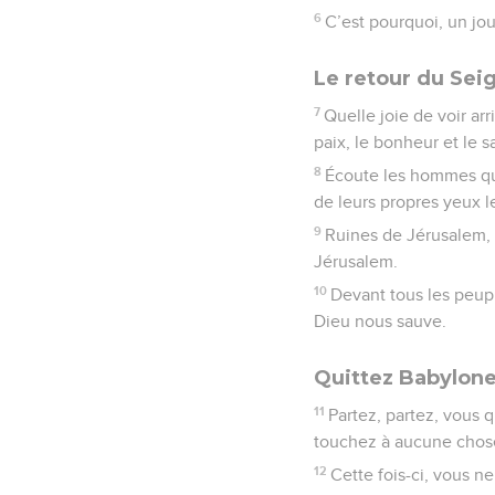
6
C’est pourquoi, un jour
Le retour du Sei
7
Quelle joie de voir ar
paix, le bonheur et le sa
8
Écoute les hommes que
de leurs propres yeux 
9
Ruines de Jérusalem, 
Jérusalem.
10
Devant tous les peup
Dieu nous sauve.
Quittez Babylon
11
Partez, partez, vous 
touchez à aucune chose 
12
Cette fois-ci, vous n