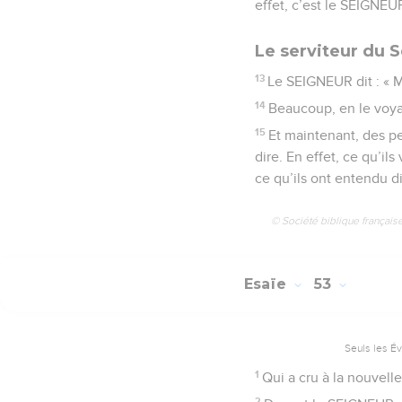
effet, c’est le SEIGNEUR
Le serviteur du 
13
Le SEIGNEUR dit : « Mo
14
Beaucoup, en le voyan
15
Et maintenant, des pe
dire. En effet, ce qu’il
ce qu’ils ont entendu di
© Société biblique français
Esaïe
53
Seuls les É
1
Qui a cru à la nouvel
2