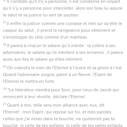
16
Il constate qu'il n'y a personne, il est consterné en voyant
qu’il n’y a personne pour intercéder, alors son bras lui assure
le salut et sa justice lui sert de soutien.
17
Il enfile la justice comme une cuirasse et met sur sa tête le
casque du salut ; il prend la vengeance pour vêtement et
s’enveloppe du zèle comme d'un manteau.
18
Il paiera à chacun le salaire qu’il mérite : la colère à ses
adversaires, le salaire qu’ils méritent à ses ennemis ; il paiera
aussi aux îles le salaire qu’elles méritent.
19
On craindra le nom de l'Eternel à l'ouest et sa gloire à l’est.
Quand l'adversaire surgira, pareil à un fleuve, l'Esprit de
l'Eternel le mettra en fuite.
20
*Le libérateur viendra pour Sion, pour ceux de Jacob qui
renoncent à leur révolte, déclare l'Eternel.
21
Quant à moi, telle sera mon alliance avec eux, dit
l'Eternel : mon Esprit, qui repose sur toi, et mes paroles,
celles que j'ai mises dans ta bouche, ne quitteront pas ta
bouche, ni celle de tes enfants, ni celle de tes petits-enfants,