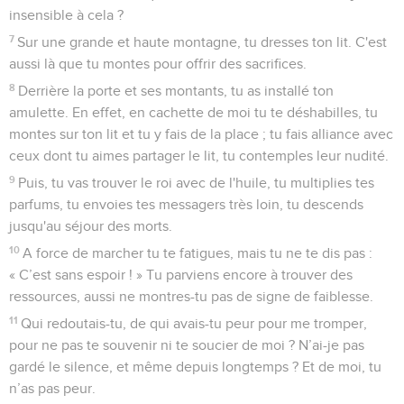
insensible à cela ?
7
Sur une grande et haute montagne, tu dresses ton lit. C'est
aussi là que tu montes pour offrir des sacrifices.
8
Derrière la porte et ses montants, tu as installé ton
amulette. En effet, en cachette de moi tu te déshabilles, tu
montes sur ton lit et tu y fais de la place ; tu fais alliance avec
ceux dont tu aimes partager le lit, tu contemples leur nudité.
9
Puis, tu vas trouver le roi avec de l'huile, tu multiplies tes
parfums, tu envoies tes messagers très loin, tu descends
jusqu'au séjour des morts.
10
A force de marcher tu te fatigues, mais tu ne te dis pas :
« C’est sans espoir ! » Tu parviens encore à trouver des
ressources, aussi ne montres-tu pas de signe de faiblesse.
11
Qui redoutais-tu, de qui avais-tu peur pour me tromper,
pour ne pas te souvenir ni te soucier de moi ? N’ai-je pas
gardé le silence, et même depuis longtemps ? Et de moi, tu
n’as pas peur.