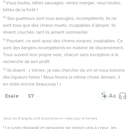
9
Vous toutes, bêtes sauvages, venez manger, vous toutes,
bêtes de la forêt !
10
Ses guetteurs sont tous aveugles, incompétents. Ils ne
sont tous que des chiens muets, incapables d’aboyer. Ils
rêvent couchés, tant ils aiment sommeiller.
11
Pourtant, ce sont aussi des chiens voraces, insatiables. Ce
sont des bergers incompétents en matière de discernement.
Tous suivent leur propre voie, chacun sans exception à la
recherche de son profit.
12
Ils disent : « Venez, je vais chercher du vin et nous boirons
des liqueurs fortes ! Nous ferons la même chose demain, il
en reste encore beaucoup ! »
Esaïe
57
Seuls les Évangiles sont disponibles en vidéo pour le moment.
1
Le juste disparaît et personne ne prend cela à cœur, les