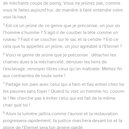
de méchants coups de poing. Vous ne jeûnez pas, comme
vous le faites aujourd’hui, de manière à faire entendre votre
voix là-haut.
5
Est-ce un jeûne de ce genre que je préconise, un jour où
l'homme s’humilie ? S’agit-il de courber la tête comme un
roseau ? Faut-il se coucher sur le sac et la cendre ? Est-ce
cela que tu appelles un jeûne, un jour agréable à l'Eternel ?
6
Voici le genre de jeûne que je préconise : détacher les
chaînes dues à la méchanceté, dénouer les liens de
l'esclavage, renvoyer libres ceux qu’on maltraite. Mettez fin
aux contraintes de toute sorte !
7
Partage ton pain avec celui qui a faim et fais entrer chez toi
les pauvres sans foyer ! Quand tu vois un homme nu, couvre-
le ! Ne cherche pas à éviter celui qui est fait de la même
chair que toi !
8
Alors ta lumière jaillira comme l'aurore et ta restauration
progressera rapidement, ta justice marchera devant toi et la
gloire de l'Eternel sera ton arrière-garde.