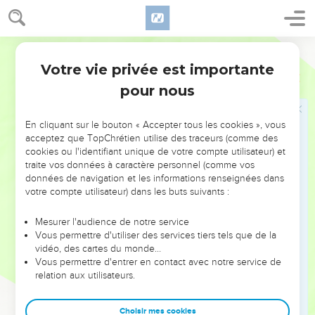
Il a été maltraité, il s’est humilié et n'a pas ouvert la bouche.
*Pareil à un agneau qu'on mène à l’abattoir, à une brebis
muette devant ceux qui la tondent, il n'a pas ouvert la
Segond 21
bouche.
Votre vie privée est importante
8
Esaïe
53
Il a été enlevé sous la contrainte et sous le jugement, et
pour nous
dans sa génération qui s’est inquiété de son sort ? Qui s’est
soucié de ce qu’il était exclu de la terre des vivants, frappé à
cause de la révolte de mon peuple ?
En cliquant sur le bouton « Accepter tous les cookies », vous
acceptez que TopChrétien utilise des traceurs (comme des
9
On a mis son tombeau parmi les méchants, sa tombe avec
cookies ou l'identifiant unique de votre compte utilisateur) et
le riche, alors qu'il *n'avait pas commis de violence et qu'il
traite vos données à caractère personnel (comme vos
n'y avait pas eu de tromperie dans sa bouche.
données de navigation et les informations renseignées dans
votre compte utilisateur) dans les buts suivants :
10
L'Eternel a voulu le briser par la souffrance. Si tu fais de sa
vie un sacrifice de culpabilité, il verra une descendance et
Mesurer l'audience de notre service
vivra longtemps, et la volonté de l'Eternel sera accomplie par
Vous permettre d'utiliser des services tiers tels que de la
vidéo, des cartes du monde…
son intermédiaire.
Vous permettre d'entrer en contact avec notre service de
11
Après tant de trouble, il verra la lumière et sera satisfait.
relation aux utilisateurs.
Par sa connaissance, mon serviteur juste procurera la justice
à beaucoup d'hommes ; c’est lui qui portera leurs fautes.
Choisir mes cookies