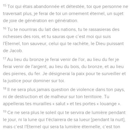
15
Toi qui étais abandonnée et détestée, toi que personne ne
traversait plus, je ferai de toi un ornement éternel, un sujet
de joie de génération en génération.
16
Tu te nourriras du lait des nations, tu te rassasieras des
richesses des rois, et tu sauras que c’est moi qui suis
l'Eternel, ton sauveur, celui qui te rachète, le Dieu puissant
de Jacob.
17
Au lieu du bronze je ferai venir de l'or, au lieu du fer je
ferai venir de l'argent, au lieu du bois, du bronze, et au lieu
des pierres, du fer. Je désignerai la paix pour te surveiller et
la justice pour dominer sur toi.
18
Il ne sera plus jamais question de violence dans ton pays,
ni de destruction et de malheur sur ton territoire. Tu
appelleras tes murailles « salut » et tes portes « louange ».
19
Ce ne sera plus le soleil qui te servira de lumière pendant
le jour, ni la lune qui t'éclairera de sa lueur [pendant la nuit],
mais c’est l'Eternel qui sera ta lumière éternelle, c’est ton