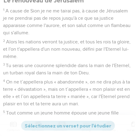
Le renouveau de Jérusalem
1
A cause de Sion je ne me tairai pas, à cause de Jérusalem
je ne prendrai pas de repos jusqu'à ce que sa justice
apparaisse comme l'aurore, et son salut comme un flambeau
qui s'allume.
2
Alors les nations verront ta justice, et tous les rois ta gloire,
et l'on t'appellera d'un nom nouveau, défini par l'Eternel lui-
même.
3
Tu seras une couronne splendide dans la main de l'Eternel,
un turban royal dans la main de ton Dieu.
4
On ne t’appellera plus « abandonnée », on ne dira plus à ta
terre « dévastation », mais on t’appellera « mon plaisir est en
elle » et l’on appellera ta terre « mariée », car l'Eternel prend
plaisir en toi et ta terre aura un mari.
5
Tout comme un jeune homme épouse une jeune fille
vierge, tes descendants deviendront pour toi pareils à des
époux, et tout comme la fiancée fait la joie de son fiancé, tu
Contenus
Versions
Commentaires
Strong
Dictionnaire
feras la joie de ton Dieu.