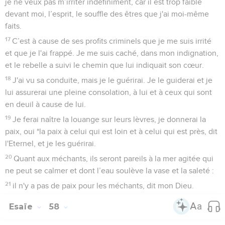
je ne veux pas m’irriter indéfiniment, car il est trop faible
devant moi, l’esprit, le souffle des êtres que j'ai moi-même
faits.
17
C’est à cause de ses profits criminels que je me suis irrité
et que je l'ai frappé. Je me suis caché, dans mon indignation,
et le rebelle a suivi le chemin que lui indiquait son cœur.
18
J'ai vu sa conduite, mais je le guérirai. Je le guiderai et je
lui assurerai une pleine consolation, à lui et à ceux qui sont
en deuil à cause de lui.
19
Je ferai naître la louange sur leurs lèvres, je donnerai la
paix, oui *la paix à celui qui est loin et à celui qui est près, dit
l'Eternel, et je les guérirai.
20
Quant aux méchants, ils seront pareils à la mer agitée qui
ne peut se calmer et dont l’eau soulève la vase et la saleté :
21
il n'y a pas de paix pour les méchants, dit mon Dieu.
Esaïe
58