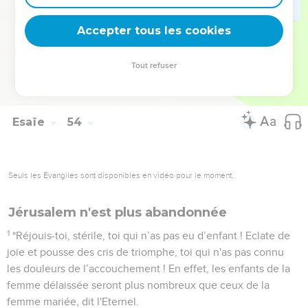
12
Voilà pourquoi je lui donnerai sa part au milieu de
beaucoup et il partagera le butin avec les puissants : parce
Accepter tous les cookies
qu'il s'est dépouillé lui-même jusqu’à la mort et qu'il *a été
compté parmi les criminels, parce qu'il a porté le péché de
Tout refuser
beaucoup d'hommes et qu'il est intervenu en faveur des
coupables.
Esaïe
54
Seuls les Évangiles sont disponibles en vidéo pour le moment.
Jérusalem n'est plus abandonnée
1
*Réjouis-toi, stérile, toi qui n’as pas eu d’enfant ! Eclate de
joie et pousse des cris de triomphe, toi qui n'as pas connu
les douleurs de l’accouchement ! En effet, les enfants de la
femme délaissée seront plus nombreux que ceux de la
femme mariée, dit l'Eternel.