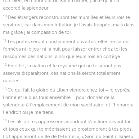
ton Dieu, en l’honneur du Saint d'Israël, parce qu’il t’a
accordé la splendeur.
10
Des étrangers reconstruiront tes murailles et leurs rois te
serviront, car dans mon irritation je t'avais frappée, mais dans
ma grâce j'ai compassion de toi.
11
Tes portes seront constamment ouvertes, elles ne seront
fermées ni le jour ni la nuit pour laisser entrer chez toi les
ressources des nations, ainsi que leurs rois en cortège.
12
En effet, la nation et le royaume qui ne te seront pas
asservis disparaîtront, ces nations-là seront totalement
ruinées.
13
Ce qui fait la gloire du Liban viendra chez toi – le cyprès,
l'orme et le buis tous ensemble – pour donner de la
splendeur à l’emplacement de mon sanctuaire, et j’honorerai
l’endroit où je me tiens.
14
Les fils de tes oppresseurs viendront s’incliner devant toi
et tous ceux qui te méprisaient se prosterneront à tes pieds.
Ils t'appelleront « ville de l'Eternel », « Sion du Saint d'Israël ».