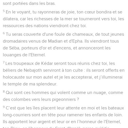
sont portées dans les bras.
5
En le voyant, tu rayonneras de joie, ton cœur bondira et se
dilatera, car les richesses de la mer se tourneront vers toi, les
ressources des nations viendront chez toi.
6
Tu seras couverte d'une foule de chameaux, de tout jeunes
dromadaires venus de Madian et d'Epha. Ils viendront tous
de Séba, porteurs d'or et d'encens, et annonceront les
louanges de l'Eternel.
7
Les troupeaux de Kédar seront tous réunis chez toi, les
béliers de Nebajoth serviront à ton culte : ils seront offerts en
holocauste sur mon autel et je les accepterai, et j’illuminerai
le temple de ma splendeur.
8
Qui sont ces hommes qui volent comme un nuage, comme
des colombes vers leurs pigeonniers ?
9
C’est que les îles placent leur attente en moi et les bateaux
long-courriers sont en tête pour ramener tes enfants de loin.
Ils apportent leur argent et leur or en l’honneur de l'Eternel,