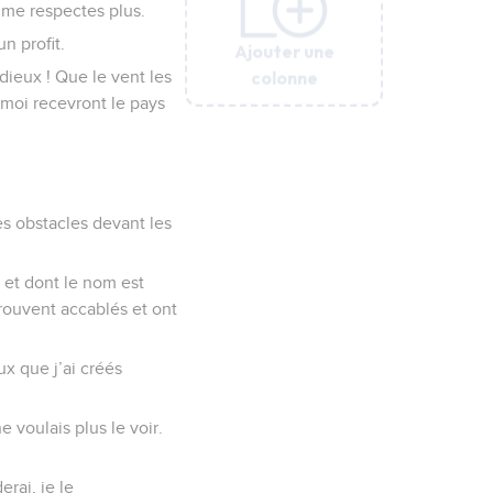
 me respectes plus.
n profit.
Ajouter une
Ajouter une
Ajouter une
Ajouter une
Ajouter une
Ajouter une
colonne
colonne
colonne
colonne
colonne
colonne
 dieux ! Que le vent les
 moi recevront le pays
es obstacles devant les
e et dont le nom est
trouvent accablés et ont
ux que j’ai créés
e voulais plus le voir.
erai, je le