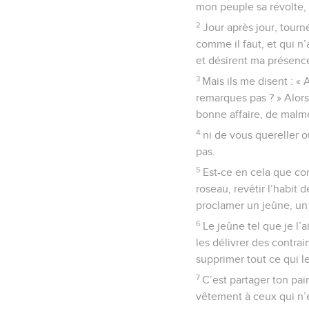
mon peuple sa révolte,
2
Jour après jour, tourn
comme il faut, et qui n
et désirent ma présenc
3
Mais ils me disent : « 
remarques pas ? » Alor
bonne affaire, de malm
4
ni de vous quereller 
pas.
5
Est-ce en cela que con
roseau, revêtir l’habit
proclamer un jeûne, un 
6
Le jeûne tel que je l’
les délivrer des contrai
supprimer tout ce qui le
7
C’est partager ton pai
vêtement à ceux qui n’e