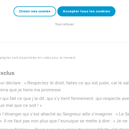
e indestructible qui rappellera toujours ce qu’il a fait pour vous.
Accepter tous les cookies
Choisir mes cookies
e – Bibli’O, 1997, avec autorisation. Pour vous procurer une Bible imprimée, rendez-vo
Tout refuser
vangiles sont disponibles en vidéo pour le moment.
exclus
r déclare : « Respectez le droit, faites ce qui est juste, car le sa
 verra que je tiens ma promesse.
ui fait ce que j’ai dit, qui s’y tient fermement, qui respecte ave
que mal que ce soit ! »
e l’étranger qui s’est attaché au Seigneur aille s’imaginer : « Le 
». Il ne faut pas non plus que l’eunuque se mette à dire : « Je ne 