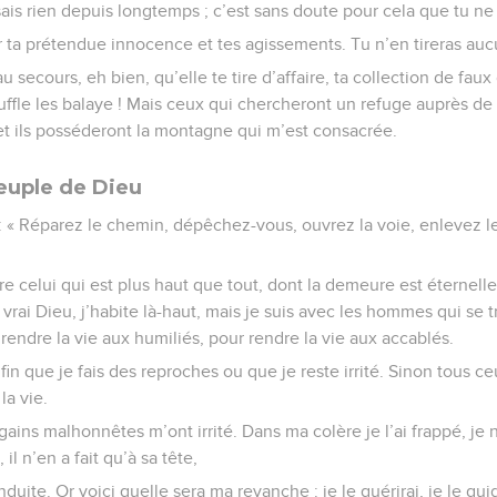
sais rien depuis longtemps ; c’est sans doute pour cela que tu ne
 ta prétendue innocence et tes agissements. Tu n’en tireras aucu
 secours, eh bien, qu’elle te tire d’affaire, ta collection de faux
ffle les balaye ! Mais ceux qui chercheront un refuge auprès de
et ils posséderont la montagne qui m’est consacrée.
euple de Dieu
 : « Réparez le chemin, dépêchez-vous, ouvrez la voie, enlevez l
re celui qui est plus haut que tout, dont la demeure est éternell
 vrai Dieu, j’habite là-haut, mais je suis avec les hommes qui se 
r rendre la vie aux humiliés, pour rendre la vie aux accablés.
fin que je fais des reproches ou que je reste irrité. Sinon tous ce
la vie.
s gains malhonnêtes m’ont irrité. Dans ma colère je l’ai frappé, je n
, il n’en a fait qu’à sa tête,
duite. Or voici quelle sera ma revanche : je le guérirai, je le guid