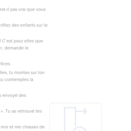
st-il pas vrai que vous
ifiez des enfants sur le
l ! C’est pour elles que
ner, demande le
fices.
lles, tu montes sur ton
 tu contemples la
 as envoyé des
r ». Tu as retrouvé tes
à moi et me chasses de