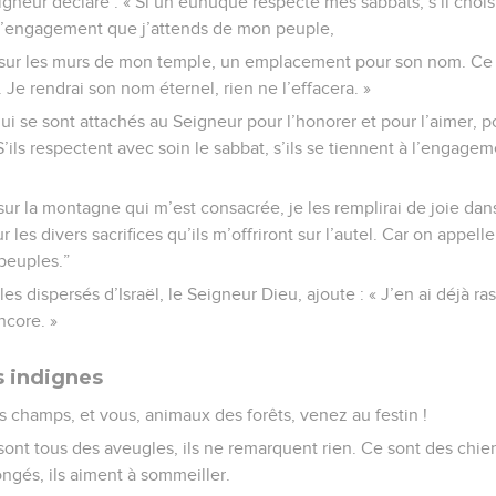
igneur déclare : « Si un eunuque respecte mes sabbats, s’il choisi
 à l’engagement que j’attends de mon peuple,
ai, sur les murs de mon temple, un emplacement pour son nom. Ce 
s. Je rendrai son nom éternel, rien ne l’effacera. »
i se sont attachés au Seigneur pour l’honorer et pour l’aimer, po
S’ils respectent avec soin le sabbat, s’ils se tiennent à l’engage
ir sur la montagne qui m’est consacrée, je les remplirai de joie da
ur les divers sacrifices qu’ils m’offriront sur l’autel. Car on appe
 peuples.”
es dispersés d’Israël, le Seigneur Dieu, ajoute : « J’en ai déjà ra
ncore. »
s indignes
s champs, et vous, animaux des forêts, venez au festin !
 sont tous des aveugles, ils ne remarquent rien. Ce sont des chi
longés, ils aiment à sommeiller.