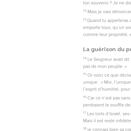
ton souvenir ? Je ne di
12
Mais je vais dénoncer
13
Quand tu appelleras au
emporte tous, qu’un sou
comme leur propriété, 
La guérison du p
14
Le Seigneur avait dit
pas de mon peuple. »
15
Or voici ce que décla
unique : « Moi, l’unique
l’esprit d’humilité, pou
16
Car ce n’est pas sans 
perdraient le souffle de 
17
Les torts d’Israël, se
Mais il est resté infidèle
18
je connais bien sa con