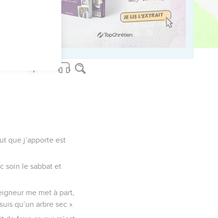
us sur www.editionsbiblio.fr
lut que j’apporte est
c soin le sabbat et
Seigneur me met à part,
suis qu’un arbre sec ».