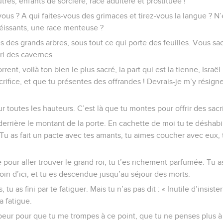
tres, enfants de sorcière, race adultère et prostituée !
s ? A qui faites-vous des grimaces et tirez-vous la langue ? N’e
éissants, une race menteuse ?
 des grands arbres, sous tout ce qui porte des feuilles. Vous sacr
bri des cavernes.
rrent, voilà ton bien le plus sacré, la part qui est la tienne, Israë
crifice, et que tu présentes des offrandes ! Devrais-je m’y résig
ur toutes les hauteurs. C’est là que tu montes pour offrir des sacri
 derrière le montant de la porte. En cachette de moi tu te déshabi
ce. Tu as fait un pacte avec tes amants, tu aimes coucher avec eux,
e pour aller trouver le grand roi, tu t’es richement parfumée. Tu
oin d’ici, et tu es descendue jusqu’au séjour des morts.
u as fini par te fatiguer. Mais tu n’as pas dit : « Inutile d’insiste
a fatigue.
i peur pour que tu me trompes à ce point, que tu ne penses plus 