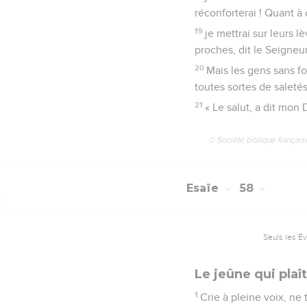
réconforterai ! Quant à 
19
je mettrai sur leurs 
proches, dit le Seigneur
20
Mais les gens sans fo
toutes sortes de saletés
21
« Le salut, a dit mon 
© Société biblique français
Esaïe
58
Seuls les É
Le jeûne qui plaî
1
Crie à pleine voix, ne