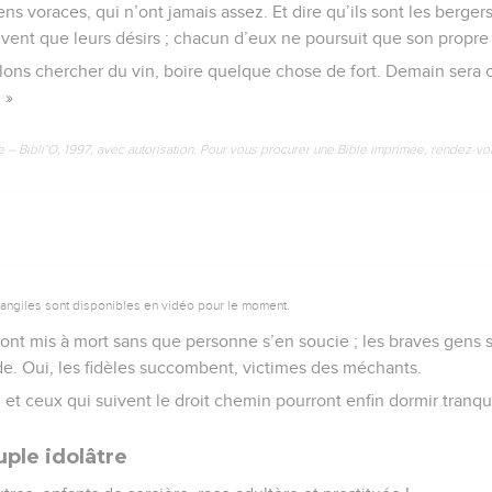
ns voraces, qui n’ont jamais assez. Et dire qu’ils sont les bergers
ivent que leurs désirs ; chacun d’eux ne poursuit que son propre 
allons chercher du vin, boire quelque chose de fort. Demain sera 
 »
e – Bibli’O, 1997, avec autorisation. Pour vous procurer une Bible imprimée, rendez-vo
vangiles sont disponibles en vidéo pour le moment.
 sont mis à mort sans que personne s’en soucie ; les braves gen
e. Oui, les fidèles succombent, victimes des méchants.
, et ceux qui suivent le droit chemin pourront enfin dormir tranqui
ple idolâtre