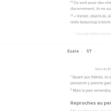
11
Ce sont aussi des chie
discernement, ils ne su
12
« Venez, disent-ils, 
reste beaucoup à boire.
© Société biblique français
Esaïe
57
Seuls les É
1
Quant aux fidèles, ils
personne y prenne gard
2
Mais la paix reviendra
Reproches au peu
3