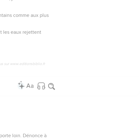
lointains comme aux plus
t les eaux rejettent
us sur www.editionsbiblio.fr
 porte loin. Dénonce à