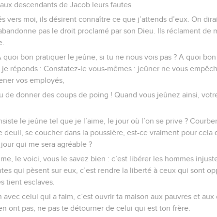
 aux descendants de Jacob leurs fautes.
és vers moi, ils désirent connaître ce que j’attends d’eux. On dira
’abandonne pas le droit proclamé par son Dieu. Ils réclament de
e.
A quoi bon pratiquer le jeûne, si tu ne nous vois pas ? A quoi bon 
s je réponds : Constatez-le vous-mêmes : jeûner ne vous empêch
ener vos employés,
ou de donner des coups de poing ! Quand vous jeûnez ainsi, votre
siste le jeûne tel que je l’aime, le jour où l’on se prive ? Courb
 de deuil, se coucher dans la poussière, est-ce vraiment pour cel
jour qui me sera agréable ?
aime, le voici, vous le savez bien : c’est libérer les hommes inju
ntes qui pèsent sur eux, c’est rendre la liberté à ceux qui sont op
s tient esclaves.
n avec celui qui a faim, c’est ouvrir ta maison aux pauvres et aux
n ont pas, ne pas te détourner de celui qui est ton frère.