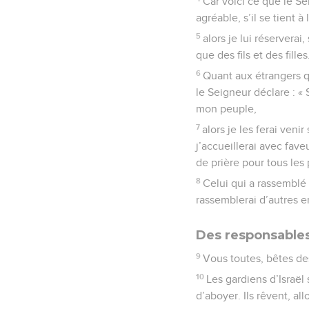
Car voici ce que le Se
agréable, s’il se tient
5
alors je lui réserver
que des fils et des fille
6
Quant aux étrangers qu
le Seigneur déclare : « 
mon peuple,
7
alors je les ferai ven
j’accueillerai avec fave
de prière pour tous les
8
Celui qui a rassemblé l
rassemblerai d’autres e
Des responsable
9
Vous toutes, bêtes de
10
Les gardiens d’Israël
d’aboyer. Ils rêvent, al