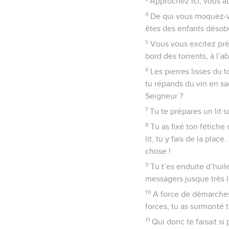
Approchez ici, vous au
4
De qui vous moquez-vou
êtes des enfants désob
5
Vous vous excitez près
bord des torrents, à l’a
6
Les pierres lisses du to
tu répands du vin en sa
Seigneur ?
7
Tu te prépares un lit s
8
Tu as fixé ton fétiche
lit, tu y fais de la pla
chose !
9
Tu t’es enduite d’huil
messagers jusque très l
10
A force de démarches, t
forces, tu as surmonté t
11
Qui donc te faisait s