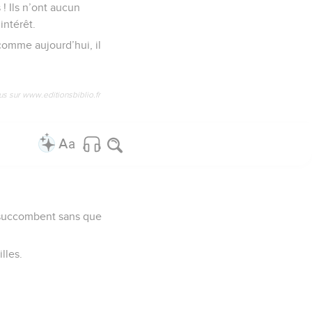
 ! Ils n’ont aucun
intérêt.
comme aujourd’hui, il
us sur www.editionsbiblio.fr
s succombent sans que
lles.