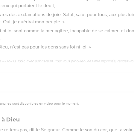
ceux qui portaient le deuil,
lèvres des exclamations de joie. Salut, salut pour tous, aux plus 
. Oui, je guérirai mon peuple. »
i ni loi sont comme la mer agitée, incapable de se calmer, et don
.
Dieu, n’est pas pour les gens sans foi ni loi. »
e – Bibli’O, 1997, avec autorisation. Pour vous procurer une Bible imprimée, rendez-vo
vangiles sont disponibles en vidéo pour le moment.
t à Dieu
 te retiens pas, dit le Seigneur. Comme le son du cor, que ta voix