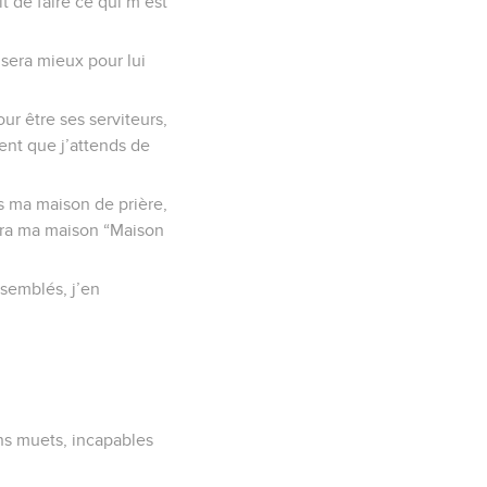
t de faire ce qui m’est
sera mieux pour lui
ur être ses serviteurs,
ment que j’attends de
ns ma maison de prière,
llera ma maison “Maison
ssemblés, j’en
ens muets, incapables