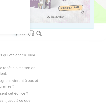
ns cet état, jusqu'à la
fs qui étaient en Juda
à rebâtir la maison de
ient.
agnons vinrent à eux et
railles ?
sent cet édifice ?
sser, jusqu'à ce que