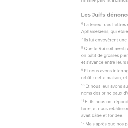
l'affaire parvint à Dariu
Les Juifs dénonc
6
La teneur des Lettres
Apharsékiens, qui étaie
7
Ils lui envoyèrent une r
8
Que le Roi soit avert
on bâtit de grosses pier
et s'avance entre leurs
9
Et nous avons interrog
rebâtir cette maison, et
10
Et nous leur avons au
noms des principaux d'e
11
Et ils nous ont répon
terre, et nous rebâtisso
avait bâtie et fondée.
12
Mais après que nos pè