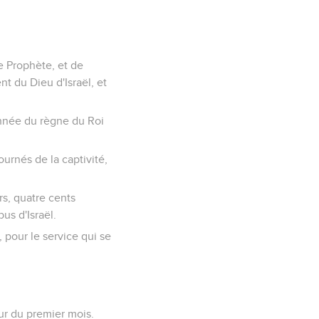
le Prophète, et de
t du Dieu d'Israël, et
année du règne du Roi
tournés de la captivité,
rs, quatre cents
us d'Israël.
, pour le service qui se
our du premier mois.