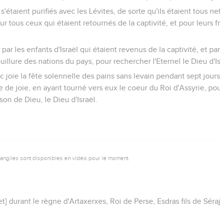
 s'étaient purifiés avec les Lévites, de sorte qu'ils étaient tous net
 tous ceux qui étaient retournés de la captivité, et pour leurs fr
par les enfants d'Israël qui étaient revenus de la captivité, et pa
ouillure des nations du pays, pour rechercher l'Eternel le Dieu d'Is
ec joie la fête solennelle des pains sans levain pendant sept jours
 de joie, en ayant tourné vers eux le coeur du Roi d'Assyrie, pour
ison de Dieu, le Dieu d'Israël.
vangiles sont disponibles en vidéo pour le moment.
t] durant le règne d'Artaxerxes, Roi de Perse, Esdras fils de Séraja,