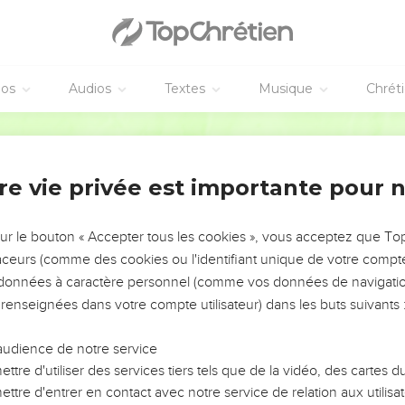
rtaxerxès
e que le Roi envoya à Réhum, Président du conseil, et à Simsaï le 
e qui demeuraient à Samarie, et aux autres de deçà le fleuve. Bie
éos
Audios
Textes
Musique
Chrét
Martin
s que vous nous avez envoyées, a été exposée et lue devant moi.
t on a cherché et trouvé, que de tout temps cette ville-là s'élève 
re vie privée est importante pour 
lions et des complots.
 à Jérusalem des Rois puissants, qui ont dominé sur tous ceux de d
 des gabelles et des péages.
sur le bouton « Accepter tous les cookies », vous acceptez que T
traceurs (comme des cookies ou l'identifiant unique de votre compte 
ez un ordre pour faire cesser ces gens-là, afin que cette ville ne
s données à caractère personnel (comme vos données de navigatio
rdonne.
 renseignées dans votre compte utilisateur) dans les buts suivants 
nquer en ceci ; [car] pourquoi croîtrait le dommage au préjudice
es patentes du Roi Artaxerxes eut été lue en la présence de Réh
audience de notre service
e leur compagnie, ils s'en allèrent en diligence à Jérusalem vers l
ttre d'utiliser des services tiers tels que de la vidéo, des cartes
ttre d'entrer en contact avec notre service de relation aux utilisat