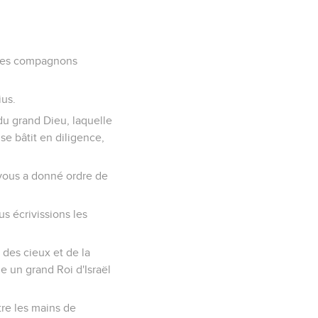
t ses compagnons
ius.
du grand Dieu, laquelle
se bâtit en diligence,
i vous a donné ordre de
s écrivissions les
 des cieux et de la
le un grand Roi d'Israël
tre les mains de