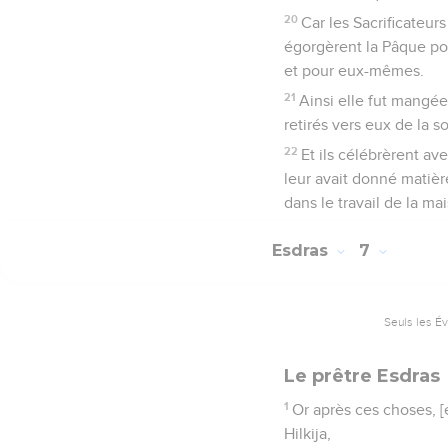
20
Car les Sacrificateurs
égorgèrent la Pâque pour
et pour eux-mêmes.
21
Ainsi elle fut mangée 
retirés vers eux de la s
22
Et ils célébrèrent av
leur avait donné matière
dans le travail de la ma
Esdras
7
Seuls les É
Le prêtre Esdras
1
Or après ces choses, [e
Hilkija,