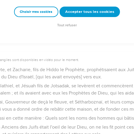
aux de reconstruction du temple
Accepter tous les cookies
Choisir mes cookies
a maison de Dieu, qui habite à Jérusalem, cessa, et elle demeura da
 de Darius Roi de Perse.
Tout refuser
vangiles sont disponibles en vidéo pour le moment.
e, et Zacharie, fils de Hiddo le Prophète, prophétisaient aux Jui
u Dieu d'Israël, [qui les avait envoyés] vers eux.
alathiel, et Jésuah fils de Jotsadak, se levèrent et commencèrent 
alem ; et ils avaient avec eux les Prophètes de Dieu, qui les aida
aï, Gouverneur de deçà le fleuve, et Sétharboznaï, et leurs comp
ui vous a donné ordre de rebâtir cette maison, et de fonder ces mu
aussi en cette manière : Quels sont les noms des hommes qui bâtis
Anciens des Juifs était l'oeil de leur Dieu, on ne les fit point ce