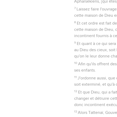
Apharsékiens, [qui êtes]
7
Laissez faire l'ouvrag
cette maison de Dieu e
8
Et cet ordre est fait 
cette maison de Dieu, c'
incontinent fournis à ce
9
Et quant à ce qui sera
au Dieu des cieux, soit b
qu'on le leur donne ch
10
Afin qu'ils offrent de
ses enfants.
11
J'ordonne aussi, que 
soit exterminé, et qu'à
12
Et que Dieu, qui a fa
changer et détruire cett
donc incontinent exécu
13
Alors Tattenaï, Gouve