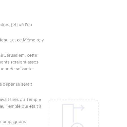
tres, [et] où l'on
uleau ; et ce Mémoire y
 à Jérusalem, cette
ements seraient assez
gueur de soixante
la dépense serait
avait tirés du Temple
 au Temple qui était à
os compagnons