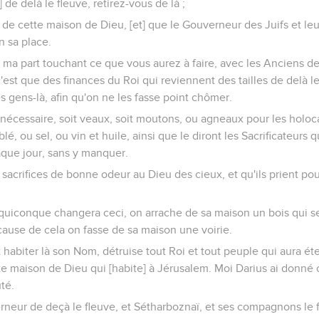
 de delà le fleuve, retirez-vous de là ;
e de cette maison de Dieu, [et] que le Gouverneur des Juifs et le
n sa place.
de ma part touchant ce que vous aurez à faire, avec les Anciens de
est que des finances du Roi qui reviennent des tailles de delà le 
s gens-là, afin qu'on ne les fasse point chômer.
 nécessaire, soit veaux, soit moutons, ou agneaux pour les holocau
lé, ou sel, ou vin et huile, ainsi que le diront les Sacrificateurs 
aque jour, sans y manquer.
s sacrifices de bonne odeur au Dieu des cieux, et qu'ils prient pou
quiconque changera ceci, on arrache de sa maison un bois qui sera
 cause de cela on fasse de sa maison une voirie.
it habiter là son Nom, détruise tout Roi et tout peuple qui aura é
e maison de Dieu qui [habite] à Jérusalem. Moi Darius ai donné cet
té.
rneur de deçà le fleuve, et Sétharboznaï, et ses compagnons le f