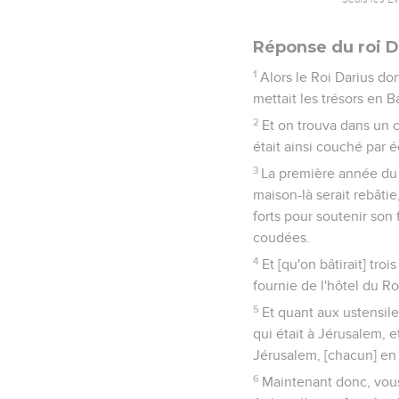
Réponse du roi D
1
Alors le Roi Darius don
mettait les trésors en 
2
Et on trouva dans un c
était ainsi couché par éc
3
La première année du 
maison-là serait rebâtie,
forts pour soutenir son 
coudées.
4
Et [qu'on bâtirait] tr
fournie de l'hôtel du Ro
5
Et quant aux ustensile
qui était à Jérusalem, e
Jérusalem, [chacun] en 
6
Maintenant donc, vous