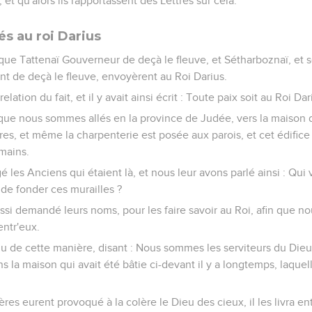
s, et qu'alors ils rapportassent des Lettres sur cela.
és au roi Darius
 que Tattenaï Gouverneur de deçà le fleuve, et Sétharboznaï, e
nt de deçà le fleuve, envoyèrent au Roi Darius.
elation du fait, et il y avait ainsi écrit : Toute paix soit au Roi Dar
i que nous sommes allés en la province de Judée, vers la maison 
res, et même la charpenterie est posée aux parois, et cet édifice 
 mains.
é les Anciens qui étaient là, et nous leur avons parlé ainsi : Qu
 de fonder ces murailles ?
ssi demandé leurs noms, pour les faire savoir au Roi, afin que nou
ntr'eux.
du de cette manière, disant : Nous sommes les serviteurs du Dieu
ns la maison qui avait été bâtie ci-devant il y a longtemps, laquel
res eurent provoqué à la colère le Dieu des cieux, il les livra en