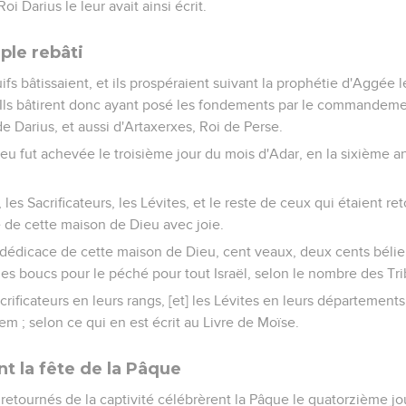
i Darius le leur avait ainsi écrit.
le rebâti
ifs bâtissaient, et ils prospéraient suivant la prophétie d'Aggée 
. Ils bâtirent donc ayant posé les fondements par le commandemen
de Darius, et aussi d'Artaxerxes, Roi de Perse.
eu fut achevée le troisième jour du mois d'Adar, en la sixième 
, les Sacrificateurs, les Lévites, et le reste de ceux qui étaient re
 de cette maison de Dieu avec joie.
 la dédicace de cette maison de Dieu, cent veaux, deux cents bélie
s boucs pour le péché pour tout Israël, selon le nombre des Trib
Sacrificateurs en leurs rangs, [et] les Lévites en leurs départements
em ; selon ce qui en est écrit au Livre de Moïse.
nt la fête de la Pâque
 retournés de la captivité célébrèrent la Pâque le quatorzième j