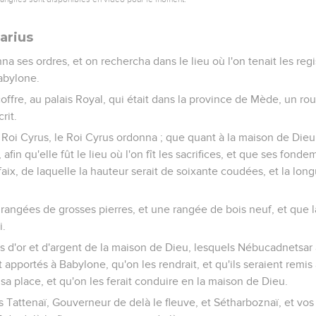
arius
na ses ordres, et on rechercha dans le lieu où l'on tenait les regis
Babylone.
offre, au palais Royal, qui était dans la province de Mède, un ro
rit.
Roi Cyrus, le Roi Cyrus ordonna ; que quant à la maison de Dieu
 afin qu'elle fût le lieu où l'on fît les sacrifices, et que ses fond
faix, de laquelle la hauteur serait de soixante coudées, et la lon
ois rangées de grosses pierres, et une rangée de bois neuf, et que 
i.
s d'or et d'argent de la maison de Dieu, lesquels Nébucadnetsar 
t apportés à Babylone, qu'on les rendrait, et qu'ils seraient remis
sa place, et qu'on les ferait conduire en la maison de Dieu.
 Tattenaï, Gouverneur de delà le fleuve, et Sétharboznaï, et v