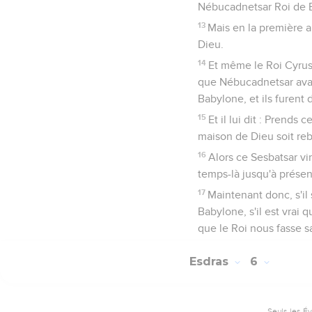
Nébucadnetsar Roi de Ba
13
Mais en la première 
Dieu.
14
Et même le Roi Cyrus 
que Nébucadnetsar avai
Babylone, et ils furent
15
Et il lui dit : Prends 
maison de Dieu soit reb
16
Alors ce Sesbatsar vi
temps-là jusqu'à présent
17
Maintenant donc, s'il
Babylone, s'il est vrai 
que le Roi nous fasse sa
Esdras
6
Seuls les É