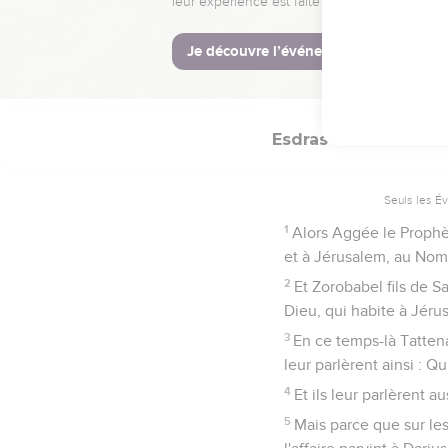
Reprise des trav
24
Alors le travail de l
seconde année du règne
Esdras
5
Seuls les É
1
Alors Aggée le Prophèt
et à Jérusalem, au Nom d
2
Et Zorobabel fils de S
Dieu, qui habite à Jérus
3
En ce temps-là Tatten
leur parlèrent ainsi : Q
4
Et ils leur parlèrent 
5
Mais parce que sur les 