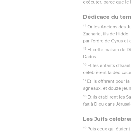
exécuter, parce que le Ro
Dédicace du temp
14
Or les Anciens des Ju
Zacharie, fils de Hiddo
par l'ordre de Cyrus et 
15
Et cette maison de Di
Darius.
16
Et les enfants d'Israël
célébrèrent la dédicace
17
Et ils offrirent pour
agneaux, et douze jeune
18
Et ils établirent les 
fait à Dieu dans Jérusal
Les Juifs célèbre
19
Puis ceux qui étaient