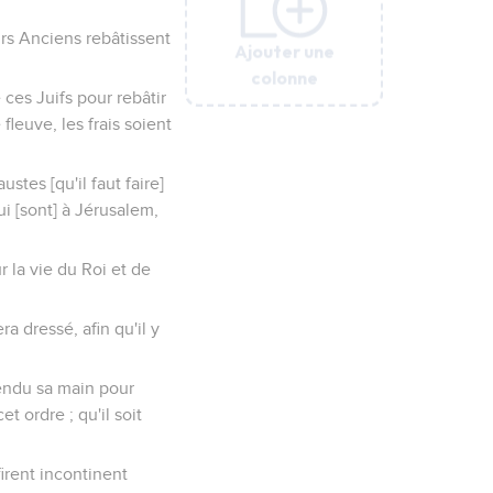
urs Anciens rebâtissent
Ajouter une
Ajouter une
Ajouter une
Ajouter une
Ajouter une
colonne
colonne
colonne
colonne
colonne
 ces Juifs pour rebâtir
fleuve, les frais soient
stes [qu'il faut faire]
qui [sont] à Jérusalem,
r la vie du Roi et de
 dressé, afin qu'il y
tendu sa main pour
 ordre ; qu'il soit
irent incontinent