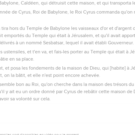
bylone, Caldéen, qui détruisit cette maison, et qui transporta 
année de Cyrus, Roi de Babylone, le Roi Cyrus commanda qu'on r
tira hors du Temple de Babylone les vaisseaux d'or et d'argent 
t emportés du Temple qui était à Jérusalem, et qu'il avait appo
 délivrés à un nommé Sesbatsar, lequel il avait établi Gouverneur.
ces ustensiles, et t'en va, et fais-les porter au Temple qui était à J
âtie en sa place.
nt, et posa les fondements de la maison de Dieu, qui [habite] à J
, on la bâtit, et elle n'est point encore achevée.
 semble bon au Roi, qu'on cherche dans la maison des trésors du 
qu'il y ait eu un ordre donné par Cyrus de rebâtir cette maison de
voir sa volonté sur cela.
vangiles sont disponibles en vidéo pour le moment.