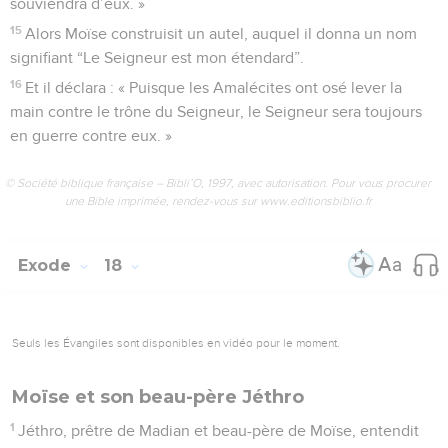
souviendra d’eux. »
15
Alors Moïse construisit un autel, auquel il donna un nom
signifiant “Le Seigneur est mon étendard”.
16
Et il déclara : « Puisque les Amalécites ont osé lever la
main contre le trône du Seigneur, le Seigneur sera toujours
en guerre contre eux. »
© Société biblique française – Bibli’O, 1997, avec autorisation. Pour vous procurer
une Bible imprimée, rendez-vous sur www.editionsbiblio.fr
Exode
18
Seuls les Évangiles sont disponibles en vidéo pour le moment.
Moïse et son beau-père Jéthro
1
Jéthro, prêtre de Madian et beau-père de Moïse, entendit