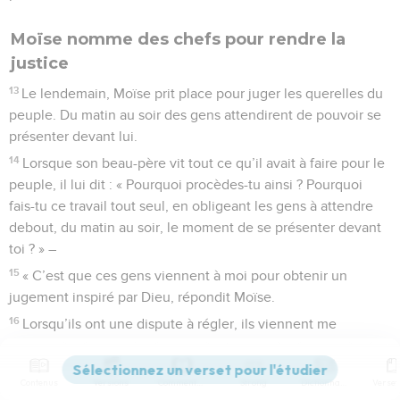
Moïse nomme des chefs pour rendre la
justice
13
Le lendemain, Moïse prit place pour juger les querelles du
peuple. Du matin au soir des gens attendirent de pouvoir se
présenter devant lui.
14
Lorsque son beau-père vit tout ce qu’il avait à faire pour le
peuple, il lui dit : « Pourquoi procèdes-tu ainsi ? Pourquoi
fais-tu ce travail tout seul, en obligeant les gens à attendre
debout, du matin au soir, le moment de se présenter devant
toi ? » –
15
« C’est que ces gens viennent à moi pour obtenir un
jugement inspiré par Dieu, répondit Moïse.
16
Lorsqu’ils ont une dispute à régler, ils viennent me
trouver : je tranche le cas qui les oppose et je leur fais
connaître les lois et les enseignements de Dieu. »
Contenus
Versions
Commentaires
Strong
Dictionnaire
17
Son beau-père reprit : « Il n’est pas judicieux de procéder