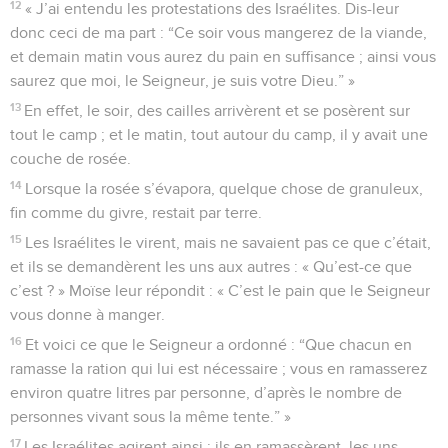
12
« J’ai entendu les protestations des Israélites. Dis-leur
donc ceci de ma part : “Ce soir vous mangerez de la viande,
et demain matin vous aurez du pain en suffisance ; ainsi vous
saurez que moi, le Seigneur, je suis votre Dieu.” »
13
En effet, le soir, des cailles arrivèrent et se posèrent sur
tout le camp ; et le matin, tout autour du camp, il y avait une
couche de rosée.
14
Lorsque la rosée s’évapora, quelque chose de granuleux,
fin comme du givre, restait par terre.
15
Les Israélites le virent, mais ne savaient pas ce que c’était,
et ils se demandèrent les uns aux autres : « Qu’est-ce que
c’est ? » Moïse leur répondit : « C’est le pain que le Seigneur
vous donne à manger.
16
Et voici ce que le Seigneur a ordonné : “Que chacun en
ramasse la ration qui lui est nécessaire ; vous en ramasserez
environ quatre litres par personne, d’après le nombre de
personnes vivant sous la même tente.” »
17
Les Israélites agirent ainsi ; ils en ramassèrent, les uns