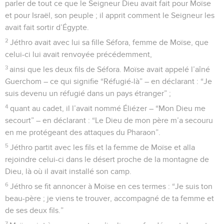
parler de tout ce que le Seigneur Dieu avait fait pour Moïse
et pour Israël, son peuple ; il apprit comment le Seigneur les
avait fait sortir d’Égypte.
2
Jéthro avait avec lui sa fille Séfora, femme de Moïse, que
celui-ci lui avait renvoyée précédemment,
3
ainsi que les deux fils de Séfora. Moïse avait appelé l’aîné
Guerchom – ce qui signifie “Réfugié-là” – en déclarant : “Je
suis devenu un réfugié dans un pays étranger” ;
4
quant au cadet, il l’avait nommé Éliézer – “Mon Dieu me
secourt” – en déclarant : “Le Dieu de mon père m’a secouru
en me protégeant des attaques du Pharaon”.
5
Jéthro partit avec les fils et la femme de Moïse et alla
rejoindre celui-ci dans le désert proche de la montagne de
Dieu, là où il avait installé son camp.
6
Jéthro se fit annoncer à Moïse en ces termes : “Je suis ton
beau-père ; je viens te trouver, accompagné de ta femme et
de ses deux fils.”
7