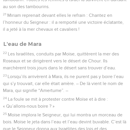
au son des tambourins.
21
Miriam reprenait devant elles le refrain : Chantez en
l’honneur du Seigneur : il a remporté une victoire éclatante,
il a jeté à la mer chevaux et cavaliers !
L'eau de Mara
22
Les Israélites, conduits par Moïse, quittèrent la mer des
Roseaux et se dirigèrent vers le désert de Chour. Ils
marchèrent trois jours dans le désert sans trouver d’eau.
23
Lorsqu’ils arrivèrent à Mara, ils ne purent pas y boire l’eau
qui s’y trouvait, car elle était amère. – De là vient le nom de
Mara, qui signifie “Amertume”. –
24
La foule se mit à protester contre Moïse et à dire :
« Qu’allons-nous boire ? »
25
Moïse implora le Seigneur, qui lui montra un morceau de
bois. Moïse le jeta dans l’eau et l’eau devint buvable. C’est là
que le Seigneur donna aux Israélites des lois et des