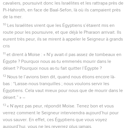
cavaliers, poursuivit donc les Israélites et les rattrapa près de
Pi-Hahiroth, en face de Baal-Sefon, là où ils campaient près
de la mer.
10
Les Israélites virent que les Égyptiens s’étaient mis en
route pour les poursuivre, et que déjà le Pharaon arrivait. Ils
eurent très peur, ils se mirent à appeler le Seigneur à grands
cris
11
et dirent à Moïse : « N’y avait-il pas assez de tombeaux en
Égypte ? Pourquoi nous as-tu emmenés mourir dans le
désert ? Pourquoi nous as-tu fait quitter l’Égypte ?
12
Nous te l’avions bien dit, quand nous étions encore là-
bas : “Laisse-nous tranquilles ; nous voulons servir les
Égyptiens. Cela vaut mieux pour nous que de mourir dans le
désert.” » –
13
« N’ayez pas peur, répondit Moïse. Tenez bon et vous
verrez comment le Seigneur interviendra aujourd’hui pour
vous sauver. En effet, ces Égyptiens que vous voyez
aujourd’hui, vous ne les reverrez plus jamais.