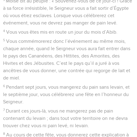
Moïse dit au peuple : « Souvenez-vous de ce jour-ci ! Grâce
à sa force irrésistible, le Seigneur vous a fait sortir d’Égypte
où vous étiez esclaves. Lorsque vous célébrerez cet
événement, vous ne devrez pas manger de pain levé.
4
Vous vous êtes mis en route un jour du mois d’Abib.
5
Vous commémorerez donc l’événement au même mois,
chaque année, quand le Seigneur vous aura fait entrer dans
le pays des Cananéens, des Hittites, des Amorites, des
Hivites et des Jébusites. C’est le pays qu’il a juré à vos
ancêtres de vous donner, une contrée qui regorge de lait et
de miel.
6
Pendant sept jours, vous mangerez du pain sans levain, et
le septième jour, vous célébrerez une fête en l’honneur du
Seigneur.
7
Durant ces jours-là, vous ne mangerez pas de pain
contenant du levain ; dans tout votre territoire on ne devra
trouver chez vous ni pain levé, ni levain.
8
Au cours de cette fête, vous donnerez cette explication à