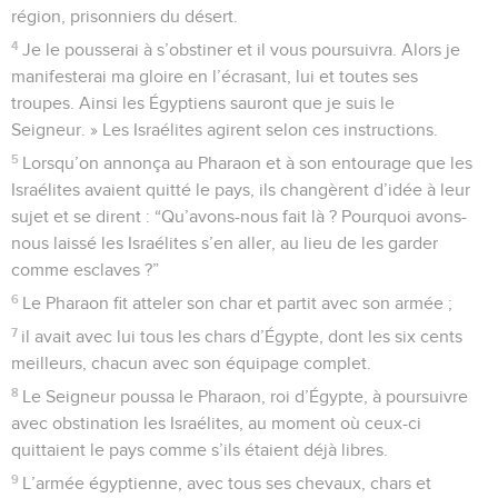
région, prisonniers du désert.
4
Je le pousserai à s’obstiner et il vous poursuivra. Alors je
manifesterai ma gloire en l’écrasant, lui et toutes ses
troupes. Ainsi les Égyptiens sauront que je suis le
Seigneur. » Les Israélites agirent selon ces instructions.
5
Lorsqu’on annonça au Pharaon et à son entourage que les
Israélites avaient quitté le pays, ils changèrent d’idée à leur
sujet et se dirent : “Qu’avons-nous fait là ? Pourquoi avons-
nous laissé les Israélites s’en aller, au lieu de les garder
comme esclaves ?”
6
Le Pharaon fit atteler son char et partit avec son armée ;
7
il avait avec lui tous les chars d’Égypte, dont les six cents
meilleurs, chacun avec son équipage complet.
8
Le Seigneur poussa le Pharaon, roi d’Égypte, à poursuivre
avec obstination les Israélites, au moment où ceux-ci
quittaient le pays comme s’ils étaient déjà libres.
9
L’armée égyptienne, avec tous ses chevaux, chars et