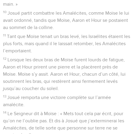
main. »
10
Josué partit combattre les Amalécites, comme Moïse le lui
avait ordonné, tandis que Moïse, Aaron et Hour se postaient
au sommet de la colline.
11
Tant que Moïse tenait un bras levé, les Israélites étaient les
plus forts, mais quand il le laissait retomber, les Amalécites
l’emportaient.
12
Lorsque les deux bras de Moïse furent lourds de fatigue,
Aaron et Hour prirent une pierre et la placèrent près de
Moïse. Moïse s’y assit. Aaron et Hour, chacun d’un côté, lui
soutinrent les bras, qui restèrent ainsi fermement levés
jusqu’au coucher du soleil.
13
Josué remporta une victoire complète sur l’armée
amalécite.
14
Le Seigneur dit à Moïse : « Mets tout cela par écrit, pour
qu’on ne l’oublie pas. Et dis à Josué que j’exterminerai les
Amalécites, de telle sorte que personne sur terre ne se