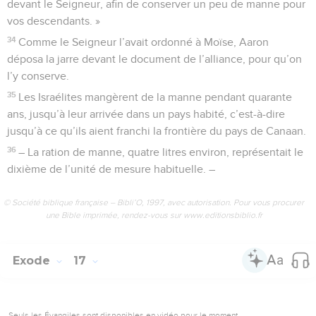
devant le Seigneur, afin de conserver un peu de manne pour
vos descendants. »
34
Comme le Seigneur l’avait ordonné à Moïse, Aaron
déposa la jarre devant le document de l’alliance, pour qu’on
l’y conserve.
35
Les Israélites mangèrent de la manne pendant quarante
ans, jusqu’à leur arrivée dans un pays habité, c’est-à-dire
jusqu’à ce qu’ils aient franchi la frontière du pays de Canaan.
36
– La ration de manne, quatre litres environ, représentait le
dixième de l’unité de mesure habituelle. –
© Société biblique française – Bibli’O, 1997, avec autorisation. Pour vous procurer
une Bible imprimée, rendez-vous sur www.editionsbiblio.fr
Exode
17
Seuls les Évangiles sont disponibles en vidéo pour le moment.