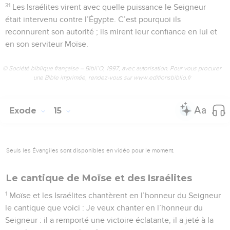
31
Les Israélites virent avec quelle puissance le Seigneur
était intervenu contre l’Égypte. C’est pourquoi ils
reconnurent son autorité ; ils mirent leur confiance en lui et
en son serviteur Moïse.
© Société biblique française – Bibli’O, 1997, avec autorisation. Pour vous procurer
une Bible imprimée, rendez-vous sur www.editionsbiblio.fr
Exode
15
Seuls les Évangiles sont disponibles en vidéo pour le moment.
Le cantique de Moïse et des Israélites
1
Moïse et les Israélites chantèrent en l’honneur du Seigneur
le cantique que voici : Je veux chanter en l’honneur du
Seigneur : il a remporté une victoire éclatante, il a jeté à la