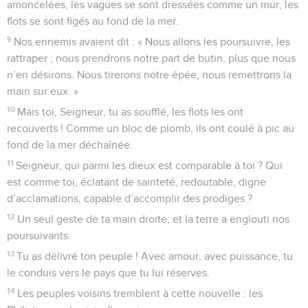
amoncelées, les vagues se sont dressées comme un mur, les
flots se sont figés au fond de la mer.
9
Nos ennemis avaient dit : « Nous allons les poursuivre, les
rattraper ; nous prendrons notre part de butin, plus que nous
n’en désirons. Nous tirerons notre épée, nous remettrons la
main sur eux. »
10
Mais toi, Seigneur, tu as soufflé, les flots les ont
recouverts ! Comme un bloc de plomb, ils ont coulé à pic au
fond de la mer déchaînée.
11
Seigneur, qui parmi les dieux est comparable à toi ? Qui
est comme toi, éclatant de sainteté, redoutable, digne
d’acclamations, capable d’accomplir des prodiges ?
12
Un seul geste de ta main droite, et la terre a englouti nos
poursuivants.
13
Tu as délivré ton peuple ! Avec amour, avec puissance, tu
le conduis vers le pays que tu lui réserves.
14
Les peuples voisins tremblent à cette nouvelle : les