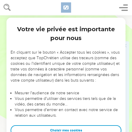
après avoir été circoncis.
45
“Un résident étranger ou un ouvrier salarié n’ont pas le
Français Courant
droit de participer au repas.
Votre vie privée est importante
Exode
12
46
“On mange la viande à l’intérieur de la maison ; il est
pour nous
interdit d’en emporter à l’extérieur. “On ne brise pas les os
de l’animal.
En cliquant sur le bouton « Accepter tous les cookies », vous
47
“Tous les membres de la communauté d’Israël célèbrent
acceptez que TopChrétien utilise des traceurs (comme des
cette fête.
cookies ou l'identifiant unique de votre compte utilisateur) et
traite vos données à caractère personnel (comme vos
48
“Si un étranger installé chez vous désire célébrer la Pâque
données de navigation et les informations renseignées dans
en l’honneur du Seigneur, il faut que tous les hommes et
votre compte utilisateur) dans les buts suivants :
garçons de sa famille soient circoncis. Ensuite il pourra
participer à la célébration, comme les Israélites. “Aucun
Mesurer l'audience de notre service
individu incirconcis ne peut participer au repas.
Vous permettre d'utiliser des services tiers tels que de la
vidéo, des cartes du monde…
49
“Les mêmes règles s’appliquent aux Israélites et aux
Vous permettre d'entrer en contact avec notre service de
étrangers installés dans votre pays.” »
relation aux utilisateurs.
50
Tous les Israélites firent ce que le Seigneur avait ordonné
à Moïse et à Aaron.
Choisir mes cookies