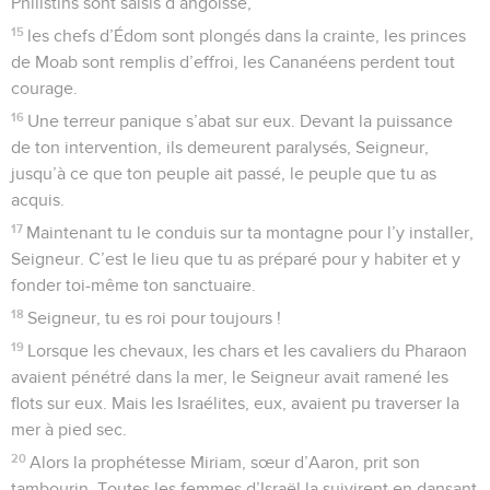
Philistins sont saisis d’angoisse,
15
les chefs d’Édom sont plongés dans la crainte, les princes
de Moab sont remplis d’effroi, les Cananéens perdent tout
courage.
16
Une terreur panique s’abat sur eux. Devant la puissance
de ton intervention, ils demeurent paralysés, Seigneur,
jusqu’à ce que ton peuple ait passé, le peuple que tu as
acquis.
17
Maintenant tu le conduis sur ta montagne pour l’y installer,
Seigneur. C’est le lieu que tu as préparé pour y habiter et y
fonder toi-même ton sanctuaire.
18
Seigneur, tu es roi pour toujours !
19
Lorsque les chevaux, les chars et les cavaliers du Pharaon
avaient pénétré dans la mer, le Seigneur avait ramené les
flots sur eux. Mais les Israélites, eux, avaient pu traverser la
mer à pied sec.
20
Alors la prophétesse Miriam, sœur d’Aaron, prit son
tambourin. Toutes les femmes d’Israël la suivirent en dansant