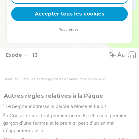
51
En ce jour précis, le Seigneur fit sortir les Israélites
Accepter tous les cookies
d’Égypte en bon ordre.
© Société biblique française – Bibli’O, 1997, avec autorisation. Pour vous procurer
Tout refuser
une Bible imprimée, rendez-vous sur www.editionsbiblio.fr
Exode
13
Seuls les Évangiles sont disponibles en vidéo pour le moment.
Autres règles relatives à la Pâque
1
Le Seigneur adressa la parole à Moïse et lui dit :
2
« Consacre-moi tout premier-né en Israël, car le premier
garçon d’une femme et le premier petit d’un animal
m’appartiennent. »
3