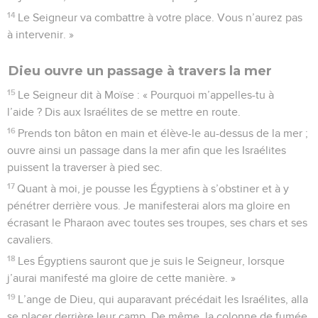
14
Le Seigneur va combattre à votre place. Vous n’aurez pas
à intervenir. »
Dieu ouvre un passage à travers la mer
15
Le Seigneur dit à Moïse : « Pourquoi m’appelles-tu à
l’aide ? Dis aux Israélites de se mettre en route.
16
Prends ton bâton en main et élève-le au-dessus de la mer ;
ouvre ainsi un passage dans la mer afin que les Israélites
puissent la traverser à pied sec.
17
Quant à moi, je pousse les Égyptiens à s’obstiner et à y
pénétrer derrière vous. Je manifesterai alors ma gloire en
écrasant le Pharaon avec toutes ses troupes, ses chars et ses
cavaliers.
18
Les Égyptiens sauront que je suis le Seigneur, lorsque
j’aurai manifesté ma gloire de cette manière. »
19
L’ange de Dieu, qui auparavant précédait les Israélites, alla
se placer derrière leur camp. De même, la colonne de fumée