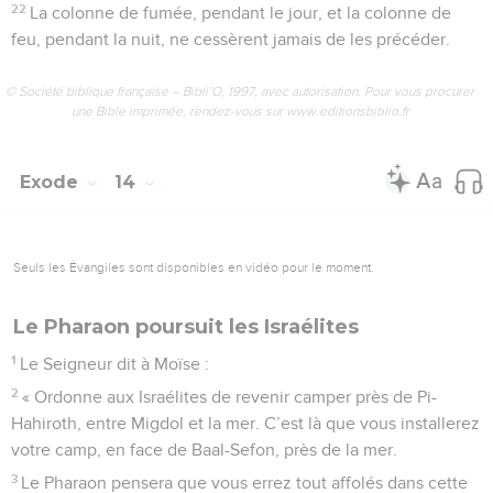
22
La colonne de fumée, pendant le jour, et la colonne de
feu, pendant la nuit, ne cessèrent jamais de les précéder.
© Société biblique française – Bibli’O, 1997, avec autorisation. Pour vous procurer
une Bible imprimée, rendez-vous sur www.editionsbiblio.fr
Exode
14
Seuls les Évangiles sont disponibles en vidéo pour le moment.
Le Pharaon poursuit les Israélites
1
Le Seigneur dit à Moïse :
2
« Ordonne aux Israélites de revenir camper près de Pi-
Hahiroth, entre Migdol et la mer. C’est là que vous installerez
votre camp, en face de Baal-Sefon, près de la mer.
3
Le Pharaon pensera que vous errez tout affolés dans cette