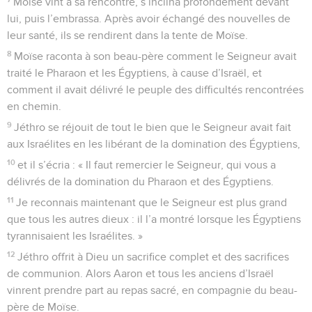
Moïse vint à sa rencontre, s’inclina profondément devant
lui, puis l’embrassa. Après avoir échangé des nouvelles de
leur santé, ils se rendirent dans la tente de Moïse.
8
Moïse raconta à son beau-père comment le Seigneur avait
traité le Pharaon et les Égyptiens, à cause d’Israël, et
comment il avait délivré le peuple des difficultés rencontrées
en chemin.
9
Jéthro se réjouit de tout le bien que le Seigneur avait fait
aux Israélites en les libérant de la domination des Égyptiens,
10
et il s’écria : « Il faut remercier le Seigneur, qui vous a
délivrés de la domination du Pharaon et des Égyptiens.
11
Je reconnais maintenant que le Seigneur est plus grand
que tous les autres dieux : il l’a montré lorsque les Égyptiens
tyrannisaient les Israélites. »
12
Jéthro offrit à Dieu un sacrifice complet et des sacrifices
de communion. Alors Aaron et tous les anciens d’Israël
vinrent prendre part au repas sacré, en compagnie du beau-
père de Moïse.