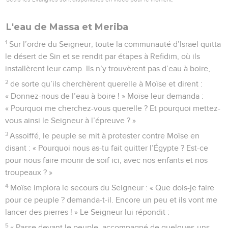
L'eau de Massa et Meriba
1
Sur l’ordre du Seigneur, toute la communauté d’Israël quitta
le désert de Sin et se rendit par étapes à Refidim, où ils
installèrent leur camp. Ils n’y trouvèrent pas d’eau à boire,
2
de sorte qu’ils cherchèrent querelle à Moïse et dirent :
« Donnez-nous de l’eau à boire ! » Moïse leur demanda :
« Pourquoi me cherchez-vous querelle ? Et pourquoi mettez-
vous ainsi le Seigneur à l’épreuve ? »
3
Assoiffé, le peuple se mit à protester contre Moïse en
disant : « Pourquoi nous as-tu fait quitter l’Égypte ? Est-ce
pour nous faire mourir de soif ici, avec nos enfants et nos
troupeaux ? »
4
Moïse implora le secours du Seigneur : « Que dois-je faire
pour ce peuple ? demanda-t-il. Encore un peu et ils vont me
lancer des pierres ! » Le Seigneur lui répondit :
5
« Passe devant le peuple, accompagné de quelques-uns