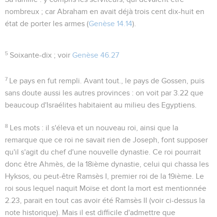
nombreux ; car Abraham en avait déjà trois cent dix-huit en
état de porter les armes (
Genèse 14.14
).
5
Soixante-dix
; voir
Genèse 46.27
7
Le pays en fut rempli
. Avant tout., le pays de Gossen, puis
sans doute aussi les autres provinces : on voit par
3.22
que
beaucoup d'Israélites habitaient au milieu des Egyptiens.
8
Les mots :
il s'éleva
et
un nouveau roi
, ainsi que la
remarque que ce roi ne savait rien de Joseph, font supposer
qu'il s'agit du chef d'une nouvelle dynastie. Ce roi pourrait
donc être Ahmès, de la 18ième dynastie, celui qui chassa les
Hyksos, ou peut-être Ramsès I, premier roi de la 19ième. Le
roi sous lequel naquit Moïse et dont la mort est mentionnée
2.23
, parait en tout cas avoir été Ramsès II (voir ci-dessus la
note historique). Mais il est difficile d'admettre que