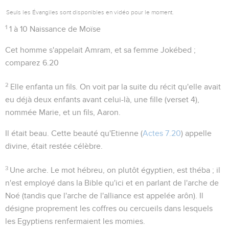
Seuls les Évangiles sont disponibles en vidéo pour le moment.
1
1 à 10 Naissance de Moïse
Cet homme s'appelait Amram, et sa femme Jokébed ;
comparez
6.20
2
Elle enfanta un fils
. On voit par la suite du récit qu'elle avait
eu déjà deux enfants avant celui-là, une fille (verset 4),
nommée Marie, et un fils, Aaron.
Il était beau
. Cette beauté qu'Etienne (
Actes 7.20
) appelle
divine
, était restée célèbre.
3
Une arche
. Le mot hébreu, on plutôt égyptien, est
théba
; il
n'est employé dans la Bible qu'ici et en parlant de l'arche de
Noé (tandis que l'arche de l'alliance est appelée
arôn
). Il
désigne proprement les coffres ou cercueils dans lesquels
les Egyptiens renfermaient les momies.