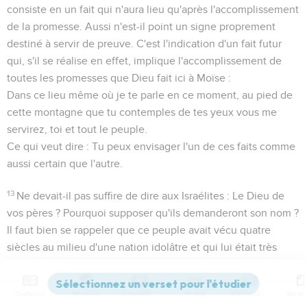
consiste en un fait qui n'aura lieu qu'après l'accomplissement
de la promesse. Aussi n'est-il point un signe proprement
destiné à servir de preuve. C'est l'indication d'un fait futur
qui, s'il se réalise en effet, implique l'accomplissement de
toutes les promesses que Dieu fait ici à Moïse :
Dans ce lieu même où je te parle en ce moment, au pied de
cette montagne que tu contemples de tes yeux vous me
servirez, toi et tout le peuple.
Ce qui veut dire : Tu peux envisager l'un de ces faits comme
aussi certain que l'autre.
13
Ne devait-il pas suffire de dire aux Israélites :
Le Dieu de
vos pères ?
Pourquoi supposer qu'ils demanderont
son nom
?
Il faut bien se rappeler que ce peuple avait vécu quatre
siècles au milieu d'une nation idolâtre et qui lui était très
supérieure en civilisation. N'ayant probablement aucun culte
régulier, devenu dans la pratique idolâtre lui-même
Contenus
Versions
Commentaires
Strong
Dictionnaire
(comparez l'histoire du veau d'or ;
Amos 5.26
;
Josué 24.14
),