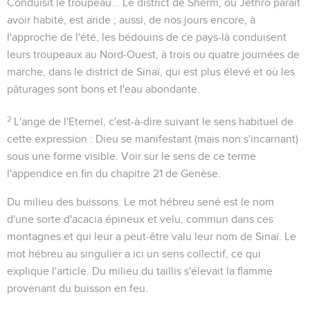
Conduisit le troupeau...
Le district de Sherm, où Jéthro parait
avoir habité, est aride ; aussi, de nos jours encore, à
l'approche de l'été, les bédouins de ce pays-là conduisent
leurs troupeaux au Nord-Ouest, à trois ou quatre journées de
marche, dans le district de Sinaï, qui est plus élevé et où les
pâturages sont bons et l'eau abondante.
2
L'ange de l'Eternel
, c'est-à-dire suivant le sens habituel de
cette expression : Dieu se manifestant (mais non s'incarnant)
sous une forme visible. Voir sur le sens de ce terme
l'appendice en fin du chapitre 21 de Genèse.
Du milieu des buissons
. Le mot hébreu
sené
est le nom
d'une sorte d'acacia épineux et velu, commun dans ces
montagnes et qui leur a peut-être valu leur nom de
Sinaï
. Le
mot hébreu au singulier a ici un sens collectif, ce qui
explique l'article. Du milieu du taillis s'élevait la flamme
provenant du buisson en feu.