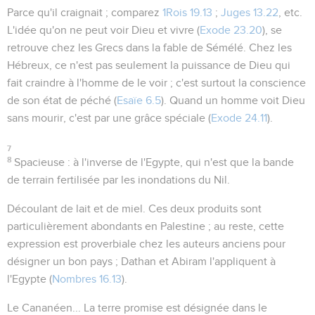
Parce qu'il craignait
; comparez
1Rois 19.13
;
Juges 13.22
, etc.
L'idée qu'on ne peut voir Dieu et vivre (
Exode 23.20
), se
retrouve chez les Grecs dans la fable de Sémélé. Chez les
Hébreux, ce n'est pas seulement la puissance de Dieu qui
fait craindre à l'homme de le voir ; c'est surtout la conscience
de son état de péché (
Esaïe 6.5
). Quand un homme voit Dieu
sans mourir, c'est par une grâce spéciale (
Exode 24.11
).
7
8
Spacieuse
: à l'inverse de l'Egypte, qui n'est que la bande
de terrain fertilisée par les inondations du Nil.
Découlant de lait et de miel
. Ces deux produits sont
particulièrement abondants en Palestine ; au reste, cette
expression est proverbiale chez les auteurs anciens pour
désigner un bon pays ; Dathan et Abiram l'appliquent à
l'Egypte (
Nombres 16.13
).
Le Cananéen...
La terre promise est désignée dans le