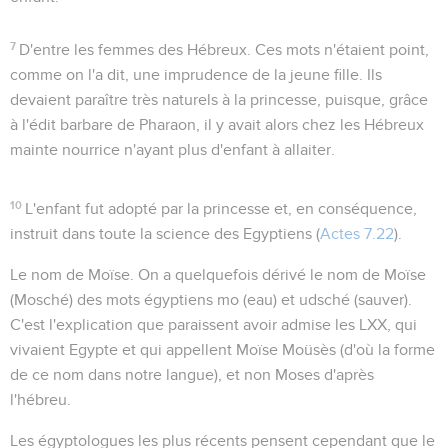
7
D'entre les femmes des Hébreux
. Ces mots n'étaient point,
comme on l'a dit, une imprudence de la jeune fille. Ils
devaient paraître très naturels à la princesse, puisque, grâce
à l'édit barbare de Pharaon, il y avait alors chez les Hébreux
mainte nourrice n'ayant plus d'enfant à allaiter.
10
L'enfant fut adopté par la princesse et, en conséquence,
instruit dans toute la science des Egyptiens
(
Actes 7.22
).
Le nom de Moïse
. On a quelquefois dérivé le nom de Moïse
(
Mosché
) des mots égyptiens
mo
(eau) et
udsché
(sauver).
C'est l'explication que paraissent avoir admise les LXX, qui
vivaient Egypte et qui appellent Moïse
Moüsès
(d'où la forme
de ce nom dans notre langue), et non
Moses
d'après
l'hébreu.
Les égyptologues les plus récents pensent cependant que le