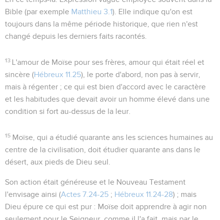
Bible (par exemple
Matthieu 3.1
). Elle indique qu'on est
toujours dans la même période historique, que rien n'est
changé depuis les derniers faits racontés.
13
L'amour de Moïse pour ses frères, amour qui était réel et
sincère (
Hébreux 11.25
), le porte d'abord, non pas à servir,
mais à régenter ; ce qui est bien d'accord avec le caractère
et les habitudes que devait avoir un homme élevé dans une
condition si fort au-dessus de la leur.
15
Moïse, qui a étudié quarante ans les sciences humaines au
centre de la civilisation, doit étudier quarante ans dans le
désert, aux pieds de Dieu seul.
Son action était généreuse et le Nouveau Testament
l'envisage ainsi (
Actes 7.24-25
;
Hébreux 11.24-28
) ; mais
Dieu épure ce qui est pur : Moïse doit apprendre à agir non
seulement
pour le Seigneur
, comme il l'a fait, mais
par le