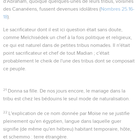
d'Abraham, quoique quelques-unes de leurs tribus, voisines
des Cananéens, fussent devenues idolâtres (
Nombres 25.16-
18
).
Le sacrificateur dont il est ici question était sans doute,
comme Melchisédek un chef à la fois politique et religieux,
ce qui est naturel dans de petites tribus nomades. Il n'était
point sacrificateur et chef de tout Madian ; c'était
probablement le cheik de l'une des tribus dont se composait
ce peuple.
21
Donna sa fille
. De nos jours encore, le mariage dans la
tribu est chez les bédouins le seul mode de naturalisation.
22
L'explication de ce nom donnée par Moïse ne se justifie
pleinement qu'en égyptien, langue dans laquelle
guer
signifie (de même qu'en hébreu)
habitant temporaire, hôte
,
et
schemmo : terre étrangère
.