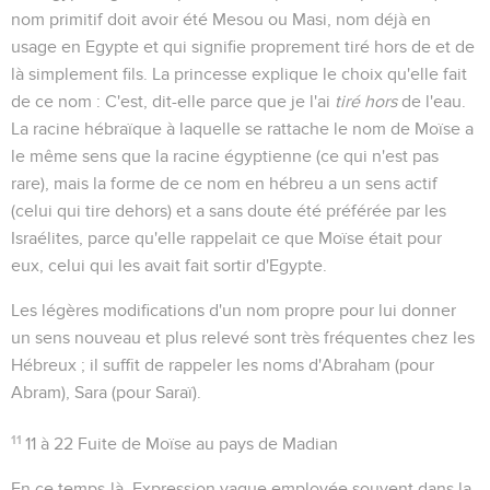
nom primitif doit avoir été
Mesou
ou
Masi
, nom déjà en
usage en Egypte et qui signifie proprement
tiré hors de
et de
là simplement
fils
. La princesse explique le choix qu'elle fait
de ce nom : C'est, dit-elle parce que
je l'ai
tiré hors
de l'eau
.
La racine hébraïque à laquelle se rattache le nom de Moïse a
le même sens que la racine égyptienne (ce qui n'est pas
rare), mais la forme de ce nom en hébreu a un sens actif
(
celui qui tire dehors
) et a sans doute été préférée par les
Israélites, parce qu'elle rappelait ce que Moïse était pour
eux, celui qui les avait fait sortir d'Egypte.
Les légères modifications d'un nom propre pour lui donner
un sens nouveau et plus relevé sont très fréquentes chez les
Hébreux ; il suffit de rappeler les noms d'Abraham (pour
Abram), Sara (pour Saraï).
11
11 à 22
Fuite de Moïse au pays de Madian
En ce temps-là
. Expression vague employée souvent dans la