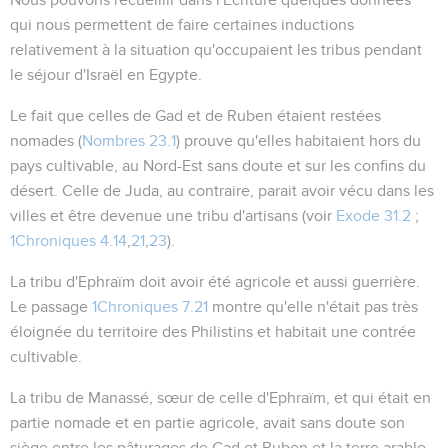
qui nous permettent de faire certaines inductions
relativement à la situation qu'occupaient les tribus pendant
le séjour d'Israël en Egypte.
Le fait que celles de Gad et de Ruben étaient restées
nomades (
Nombres 23.1
) prouve qu'elles habitaient hors du
pays cultivable, au Nord-Est sans doute et sur les confins du
désert. Celle de Juda, au contraire, parait avoir vécu dans les
villes et être devenue une tribu d'artisans (voir
Exode 31.2
;
1Chroniques 4.14
,
21
,
23
).
La tribu d'Ephraïm doit avoir été agricole et aussi guerrière.
Le passage
1Chroniques 7.21
montre qu'elle n'était pas très
éloignée du territoire des Philistins et habitait une contrée
cultivable.
La tribu de Manassé, sœur de celle d'Ephraïm, et qui était en
partie nomade et en partie agricole, avait sans doute son
siège entre les pâturages de Gad et Ruben et la terre arable