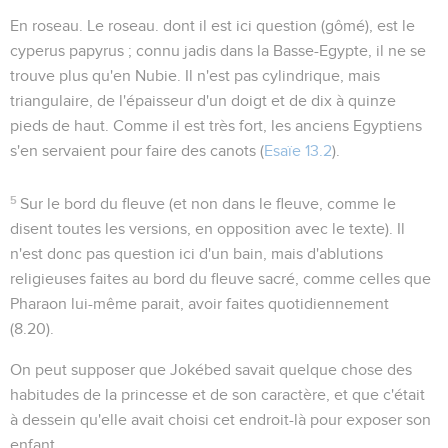
En roseau
. Le roseau. dont il est ici question (
gômé
), est le
cyperus papyrus
; connu jadis dans la Basse-Egypte, il ne se
trouve plus qu'en Nubie. Il n'est pas cylindrique, mais
triangulaire, de l'épaisseur d'un doigt et de dix à quinze
pieds de haut. Comme il est très fort, les anciens Egyptiens
s'en servaient pour faire des canots (
Esaïe 13.2
).
5
Sur le bord du fleuve
(et non
dans le fleuve
, comme le
disent toutes les versions, en opposition avec le texte). Il
n'est donc pas question ici d'un bain, mais d'ablutions
religieuses faites au bord du fleuve sacré, comme celles que
Pharaon lui-même parait, avoir faites quotidiennement
(
8.20
).
On peut supposer que Jokébed savait quelque chose des
habitudes de la princesse et de son caractère, et que c'était
à dessein qu'elle avait choisi cet endroit-là pour exposer son
enfant.