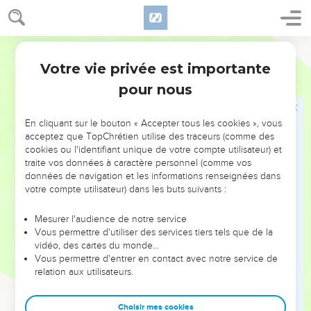
Votre vie privée est importante
pour nous
NE MANQUEZ PAS L’ÉVÉNEMENT
En cliquant sur le bouton « Accepter tous les cookies », vous
DE L’ANNÉE !
acceptez que TopChrétien utilise des traceurs (comme des
cookies ou l'identifiant unique de votre compte utilisateur) et
ET SI LEURS ERREURS POUVAIENT VOUS ÉVITER LES
traite vos données à caractère personnel (comme vos
VOTRES ?
données de navigation et les informations renseignées dans
votre compte utilisateur) dans les buts suivants :
On admire souvent les leaders pour leurs réussites, leur impact,
leur foi ou leur vision. Mais on voit moins les doutes, les erreurs
Mesurer l'audience de notre service
Vous permettre d'utiliser des services tiers tels que de la
et les saisons difficiles qu'ils ont traversés, alors même que ce
vidéo, des cartes du monde…
sont elles qui les ont façonnés.
Vous permettre d'entrer en contact avec notre service de
relation aux utilisateurs.
Dans cette conférence, leaders, entrepreneurs, et responsables
reviennent sur les erreurs marquantes de leur parcours et les
clés pour avancer avec plus de sagesse afin que leurs erreurs
Choisir mes cookies