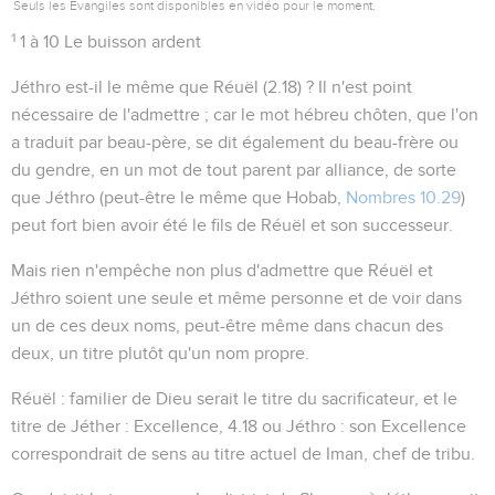
Seuls les Évangiles sont disponibles en vidéo pour le moment.
1
1 à 10
Le buisson ardent
Jéthro est-il le même que Réuël (
2.18
) ? Il n'est point
nécessaire de l'admettre ; car le mot hébreu
chôten
, que l'on
a traduit par
beau-père
, se dit également du beau-frère ou
du gendre, en un mot de tout parent par alliance, de sorte
que Jéthro (peut-être le même que Hobab,
Nombres 10.29
)
peut fort bien avoir été le fils de Réuël et son successeur.
Mais rien n'empêche non plus d'admettre que Réuël et
Jéthro soient une seule et même personne et de voir dans
un de ces deux noms, peut-être même dans chacun des
deux, un titre plutôt qu'un nom propre.
Réuël : familier de Dieu
serait le titre du sacrificateur, et le
titre de
Jéther : Excellence
,
4.18
ou
Jéthro : son Excellence
correspondrait de sens au titre actuel de
Iman
, chef de tribu.