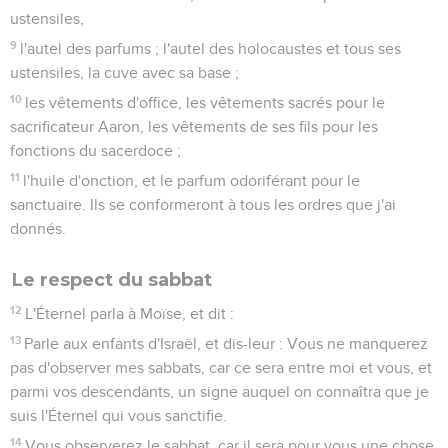
ustensiles,
9
l'autel des parfums ; l'autel des holocaustes et tous ses
ustensiles, la cuve avec sa base ;
10
les vêtements d'office, les vêtements sacrés pour le
sacrificateur Aaron, les vêtements de ses fils pour les
fonctions du sacerdoce ;
11
l'huile d'onction, et le parfum odoriférant pour le
sanctuaire. Ils se conformeront à tous les ordres que j'ai
donnés.
Le respect du sabbat
12
L'Éternel parla à Moïse, et dit :
13
Parle aux enfants d'Israël, et dis-leur : Vous ne manquerez
pas d'observer mes sabbats, car ce sera entre moi et vous, et
parmi vos descendants, un signe auquel on connaîtra que je
suis l'Éternel qui vous sanctifie.
14
Vous observerez le sabbat, car il sera pour vous une chose