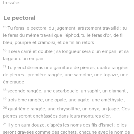
tressées.
Le pectoral
15
Tu feras le pectoral du jugement, artistement travaillé ; tu
le feras du même travail que l'éphod, tu le feras d'or, de fil
bleu, pourpre et cramoisi, et de fin lin retors.
16
Il sera carré et double ; sa longueur sera d'un empan, et sa
largeur d'un empan.
17
Tu y enchâsseras une garniture de pierres, quatre rangées
de pierres : première rangée, une sardoine, une topaze, une
émeraude ;
18
seconde rangée, une escarboucle, un saphir, un diamant ;
19
troisième rangée, une opale, une agate, une améthyste ;
20
quatrième rangée, une chrysolithe, un onyx, un jaspe. Ces
pierres seront enchâssées dans leurs montures d'or.
21
Il y en aura douze, d'après les noms des fils d'Israël ; elles
seront gravées comme des cachets, chacune avec le nom de