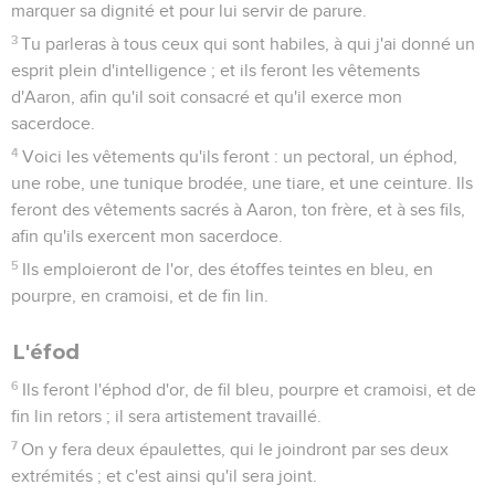
marquer sa dignité et pour lui servir de parure.
3
Tu parleras à tous ceux qui sont habiles, à qui j'ai donné un
esprit plein d'intelligence ; et ils feront les vêtements
d'Aaron, afin qu'il soit consacré et qu'il exerce mon
sacerdoce.
4
Voici les vêtements qu'ils feront : un pectoral, un éphod,
une robe, une tunique brodée, une tiare, et une ceinture. Ils
feront des vêtements sacrés à Aaron, ton frère, et à ses fils,
afin qu'ils exercent mon sacerdoce.
5
Ils emploieront de l'or, des étoffes teintes en bleu, en
pourpre, en cramoisi, et de fin lin.
L'éfod
6
Ils feront l'éphod d'or, de fil bleu, pourpre et cramoisi, et de
fin lin retors ; il sera artistement travaillé.
7
On y fera deux épaulettes, qui le joindront par ses deux
extrémités ; et c'est ainsi qu'il sera joint.