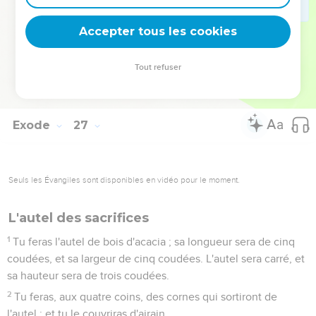
36
Tu feras pour l'entrée de la tente un rideau bleu, pourpre
et cramoisi, et de fin lin retors ; ce sera un ouvrage de
Accepter tous les cookies
broderie.
37
Tu feras pour le rideau cinq colonnes d'acacia, et tu les
Tout refuser
couvriras d'or ; elles auront des crochets d'or, et tu fondras
pour elles cinq bases d'airain.
Exode
27
Seuls les Évangiles sont disponibles en vidéo pour le moment.
L'autel des sacrifices
1
Tu feras l'autel de bois d'acacia ; sa longueur sera de cinq
coudées, et sa largeur de cinq coudées. L'autel sera carré, et
sa hauteur sera de trois coudées.
2
Tu feras, aux quatre coins, des cornes qui sortiront de
l'autel ; et tu le couvriras d'airain.