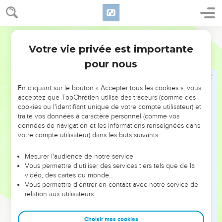
30
Tu dresseras le tabernacle d'après le modèle qui t'est
montré sur la montagne.
31
Segond 1910
Tu feras un voile bleu, pourpre et cramoisi, et de fin lin
retors ; il sera artistement travaillé, et l'on y représentera des
Votre vie privée est importante
Exode
26
chérubins.
pour nous
32
Tu le mettras sur quatre colonnes d'acacia, couvertes d'or ;
ces colonnes auront des crochets d'or, et poseront sur quatre
En cliquant sur le bouton « Accepter tous les cookies », vous
bases d'argent.
acceptez que TopChrétien utilise des traceurs (comme des
cookies ou l'identifiant unique de votre compte utilisateur) et
33
Tu mettras le voile au-dessous des agrafes, et c'est là, en
traite vos données à caractère personnel (comme vos
dedans du voile, que tu feras entrer l'arche du témoignage ;
données de navigation et les informations renseignées dans
le voile vous servira de séparation entre le lieu saint et le
votre compte utilisateur) dans les buts suivants :
lieu très saint.
Mesurer l'audience de notre service
34
Tu mettras le propitiatoire sur l'arche du témoignage dans
Vous permettre d'utiliser des services tiers tels que de la
le lieu très saint.
vidéo, des cartes du monde…
Vous permettre d'entrer en contact avec notre service de
35
Tu mettras la table en dehors du voile, et le chandelier en
relation aux utilisateurs.
face de la table, au côté méridional du tabernacle ; et tu
mettras la table au côté septentrional.
Choisir mes cookies