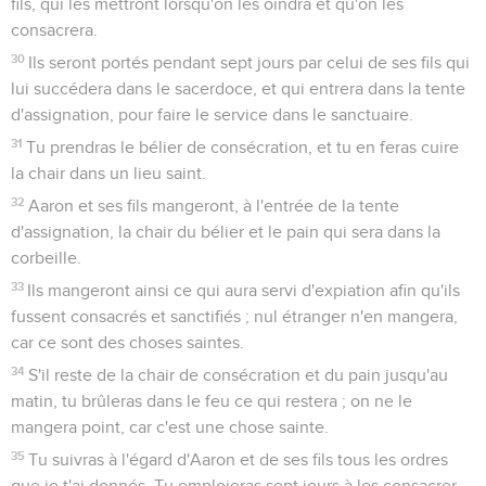
fils, qui les mettront lorsqu'on les oindra et qu'on les
consacrera.
30
Ils seront portés pendant sept jours par celui de ses fils qui
lui succédera dans le sacerdoce, et qui entrera dans la tente
d'assignation, pour faire le service dans le sanctuaire.
31
Tu prendras le bélier de consécration, et tu en feras cuire
la chair dans un lieu saint.
32
Aaron et ses fils mangeront, à l'entrée de la tente
d'assignation, la chair du bélier et le pain qui sera dans la
corbeille.
33
Ils mangeront ainsi ce qui aura servi d'expiation afin qu'ils
fussent consacrés et sanctifiés ; nul étranger n'en mangera,
car ce sont des choses saintes.
34
S'il reste de la chair de consécration et du pain jusqu'au
matin, tu brûleras dans le feu ce qui restera ; on ne le
mangera point, car c'est une chose sainte.
35
Tu suivras à l'égard d'Aaron et de ses fils tous les ordres
que je t'ai donnés. Tu emploieras sept jours à les consacrer.