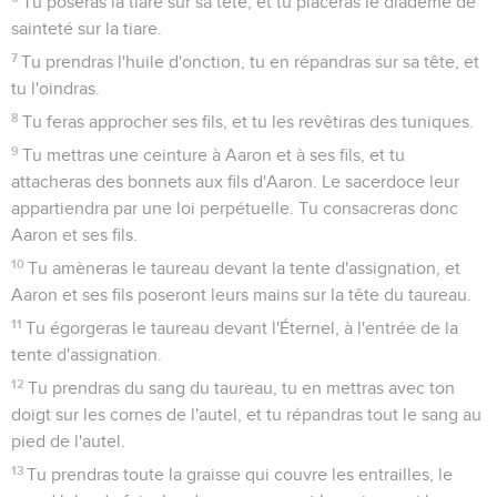
Tu poseras la tiare sur sa tête, et tu placeras le diadème de
sainteté sur la tiare.
7
Tu prendras l'huile d'onction, tu en répandras sur sa tête, et
tu l'oindras.
8
Tu feras approcher ses fils, et tu les revêtiras des tuniques.
9
Tu mettras une ceinture à Aaron et à ses fils, et tu
attacheras des bonnets aux fils d'Aaron. Le sacerdoce leur
appartiendra par une loi perpétuelle. Tu consacreras donc
Aaron et ses fils.
10
Tu amèneras le taureau devant la tente d'assignation, et
Aaron et ses fils poseront leurs mains sur la tête du taureau.
11
Tu égorgeras le taureau devant l'Éternel, à l'entrée de la
tente d'assignation.
12
Tu prendras du sang du taureau, tu en mettras avec ton
doigt sur les cornes de l'autel, et tu répandras tout le sang au
pied de l'autel.
13
Tu prendras toute la graisse qui couvre les entrailles, le