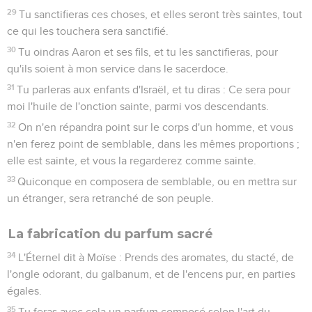
29
Tu sanctifieras ces choses, et elles seront très saintes, tout
ce qui les touchera sera sanctifié.
30
Tu oindras Aaron et ses fils, et tu les sanctifieras, pour
qu'ils soient à mon service dans le sacerdoce.
31
Tu parleras aux enfants d'Israël, et tu diras : Ce sera pour
moi l'huile de l'onction sainte, parmi vos descendants.
32
On n'en répandra point sur le corps d'un homme, et vous
n'en ferez point de semblable, dans les mêmes proportions ;
elle est sainte, et vous la regarderez comme sainte.
33
Quiconque en composera de semblable, ou en mettra sur
un étranger, sera retranché de son peuple.
La fabrication du parfum sacré
34
L'Éternel dit à Moïse : Prends des aromates, du stacté, de
l'ongle odorant, du galbanum, et de l'encens pur, en parties
égales.
35
Tu feras avec cela un parfum composé selon l'art du