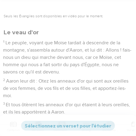
Seuls les Évangiles sont disponibles en vidéo pour le moment.
Le veau d'or
1
Le peuple, voyant que Moïse tardait à descendre de la
montagne, s'assembla autour d'Aaron, et lui dit : Allons ! fais-
nous un dieu qui marche devant nous, car ce Moïse, cet
homme qui nous a fait sortir du pays d'Égypte, nous ne
savons ce qu'il est devenu.
2
Aaron leur dit : Otez les anneaux d'or qui sont aux oreilles
de vos femmes, de vos fils et de vos filles, et apportez-les-
moi.
3
Et tous ôtèrent les anneaux d'or qui étaient à leurs oreilles,
et ils les apportèrent à Aaron.
4
Il les reçut de leurs mains, jeta l'or dans un moule, et fit un
veau en fonte. Et ils dirent : Israël ! voici ton dieu, qui t'a fait
Contenus
Versions
Commentaires
Strong
Dictionnaire
sortir du pays d'Égypte.