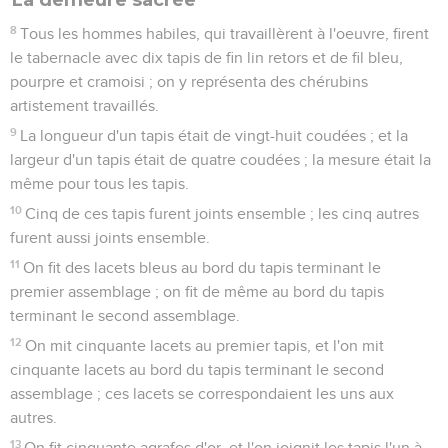
8
Tous les hommes habiles, qui travaillèrent à l'oeuvre, firent
le tabernacle avec dix tapis de fin lin retors et de fil bleu,
pourpre et cramoisi ; on y représenta des chérubins
artistement travaillés.
9
La longueur d'un tapis était de vingt-huit coudées ; et la
largeur d'un tapis était de quatre coudées ; la mesure était la
même pour tous les tapis.
10
Cinq de ces tapis furent joints ensemble ; les cinq autres
furent aussi joints ensemble.
11
On fit des lacets bleus au bord du tapis terminant le
premier assemblage ; on fit de même au bord du tapis
terminant le second assemblage.
12
On mit cinquante lacets au premier tapis, et l'on mit
cinquante lacets au bord du tapis terminant le second
assemblage ; ces lacets se correspondaient les uns aux
autres.
13
On fit cinquante agrafes d'or, et l'on joignit les tapis l'un à