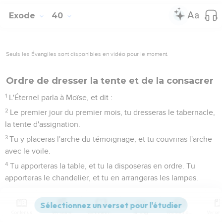
Exode
40
Seuls les Évangiles sont disponibles en vidéo pour le moment.
Ordre de dresser la tente et de la consacrer
1
L'Éternel parla à Moïse, et dit :
2
Le premier jour du premier mois, tu dresseras le tabernacle,
la tente d'assignation.
3
Tu y placeras l'arche du témoignage, et tu couvriras l'arche
avec le voile.
4
Tu apporteras la table, et tu la disposeras en ordre. Tu
apporteras le chandelier, et tu en arrangeras les lampes.
5
Tu placeras l'autel d'or pour le parfum devant l'arche du
témoignage, et tu mettras le rideau à l'entrée du tabernacle.
Contenus
Versions
Commentaires
Strong
Dictionnaire
6
Tu placeras l'autel des holocaustes devant l'entrée du