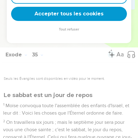
ôtait le voile, jusqu'à ce qu'il sortît ; et quand il sortait, il disait
aux enfants d'Israël ce qui lui avait été ordonné.
Accepter tous les cookies
35
Les enfants d'Israël regardaient le visage de Moïse, et
voyait que la peau de son visage rayonnait ; et Moïse
Tout refuser
remettait le voile sur son visage jusqu'à ce qu'il entrât, pour
parler avec l'Éternel.
Exode
35
Seuls les Évangiles sont disponibles en vidéo pour le moment.
Le sabbat est un jour de repos
1
Moïse convoqua toute l'assemblée des enfants d'Israël, et
leur dit : Voici les choses que l'Éternel ordonne de faire.
2
On travaillera six jours ; mais le septième jour sera pour
vous une chose sainte ; c'est le sabbat, le jour du repos,
consacré à l'Éternel. Celui qui fera quelque ouvrage ce jour-