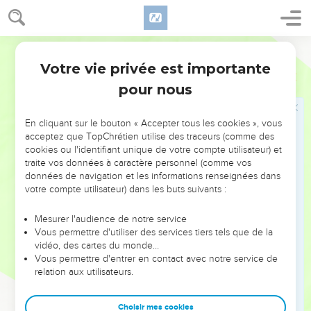
Retour de Moïse au camp
29
Segond 1910
Moïse descendit de la montagne de Sinaï, ayant les deux
tables du témoignage dans sa main, en descendant de la
Votre vie privée est importante
Exode
34
montagne ; et il ne savait pas que la peau de son visage
pour nous
rayonnait, parce qu'il avait parlé avec l'Éternel.
30
Aaron et tous les enfants d'Israël regardèrent Moïse, et
En cliquant sur le bouton « Accepter tous les cookies », vous
voici la peau de son visage rayonnait ; et ils craignaient de
acceptez que TopChrétien utilise des traceurs (comme des
cookies ou l'identifiant unique de votre compte utilisateur) et
s'approcher de lui.
traite vos données à caractère personnel (comme vos
31
Moïse les appela ; Aaron et tous les principaux de
données de navigation et les informations renseignées dans
l'assemblée vinrent auprès de lui, et il leur parla.
votre compte utilisateur) dans les buts suivants :
32
Après cela, tous les enfants d'Israël s'approchèrent, et il
Mesurer l'audience de notre service
leur donna tous les ordres qu'il avait reçus de l'Éternel, sur la
Vous permettre d'utiliser des services tiers tels que de la
montagne de Sinaï.
vidéo, des cartes du monde…
Vous permettre d'entrer en contact avec notre service de
33
Lorsque Moïse eut achevé de leur parler, il mit un voile sur
relation aux utilisateurs.
son visage.
34
Quand Moïse entrait devant l'Éternel, pour lui parler, il
Choisir mes cookies