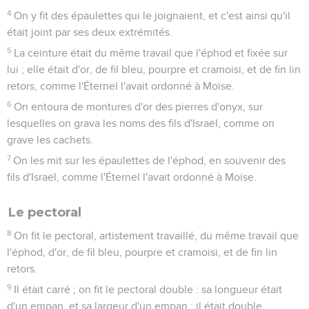
4
On y fit des épaulettes qui le joignaient, et c'est ainsi qu'il
était joint par ses deux extrémités.
5
La ceinture était du même travail que l'éphod et fixée sur
lui ; elle était d'or, de fil bleu, pourpre et cramoisi, et de fin lin
retors, comme l'Éternel l'avait ordonné à Moïse.
6
On entoura de montures d'or des pierres d'onyx, sur
lesquelles on grava les noms des fils d'Israël, comme on
grave les cachets.
7
On les mit sur les épaulettes de l'éphod, en souvenir des
fils d'Israël, comme l'Éternel l'avait ordonné à Moïse.
Le pectoral
8
On fit le pectoral, artistement travaillé, du même travail que
l'éphod, d'or, de fil bleu, pourpre et cramoisi, et de fin lin
retors.
9
Il était carré ; on fit le pectoral double : sa longueur était
d'un empan, et sa largeur d'un empan ; il était double.