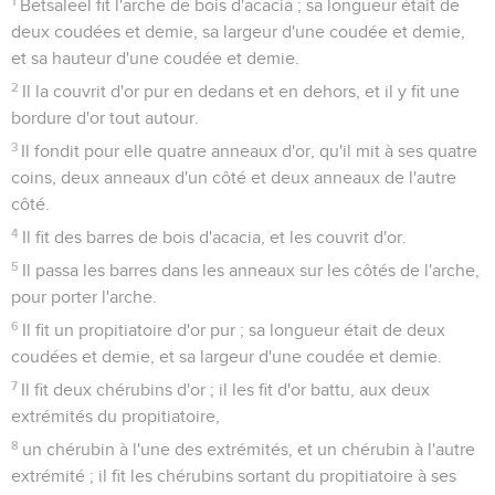
1
Betsaleel fit l'arche de bois d'acacia ; sa longueur était de
deux coudées et demie, sa largeur d'une coudée et demie,
et sa hauteur d'une coudée et demie.
2
Il la couvrit d'or pur en dedans et en dehors, et il y fit une
bordure d'or tout autour.
3
Il fondit pour elle quatre anneaux d'or, qu'il mit à ses quatre
coins, deux anneaux d'un côté et deux anneaux de l'autre
côté.
4
Il fit des barres de bois d'acacia, et les couvrit d'or.
5
Il passa les barres dans les anneaux sur les côtés de l'arche,
pour porter l'arche.
6
Il fit un propitiatoire d'or pur ; sa longueur était de deux
coudées et demie, et sa largeur d'une coudée et demie.
7
Il fit deux chérubins d'or ; il les fit d'or battu, aux deux
extrémités du propitiatoire,
8
un chérubin à l'une des extrémités, et un chérubin à l'autre
extrémité ; il fit les chérubins sortant du propitiatoire à ses