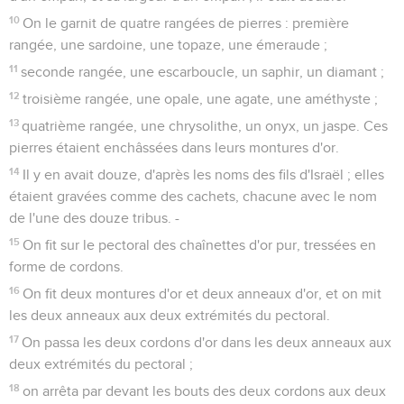
10
On le garnit de quatre rangées de pierres : première
rangée, une sardoine, une topaze, une émeraude ;
11
seconde rangée, une escarboucle, un saphir, un diamant ;
12
troisième rangée, une opale, une agate, une améthyste ;
13
quatrième rangée, une chrysolithe, un onyx, un jaspe. Ces
pierres étaient enchâssées dans leurs montures d'or.
14
Il y en avait douze, d'après les noms des fils d'Israël ; elles
étaient gravées comme des cachets, chacune avec le nom
de l'une des douze tribus. -
15
On fit sur le pectoral des chaînettes d'or pur, tressées en
forme de cordons.
16
On fit deux montures d'or et deux anneaux d'or, et on mit
les deux anneaux aux deux extrémités du pectoral.
17
On passa les deux cordons d'or dans les deux anneaux aux
deux extrémités du pectoral ;
18
on arrêta par devant les bouts des deux cordons aux deux