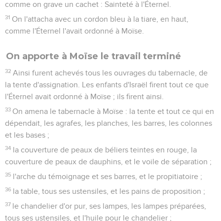
comme on grave un cachet : Sainteté à l'Éternel.
31
On l'attacha avec un cordon bleu à la tiare, en haut,
comme l'Éternel l'avait ordonné à Moïse.
On apporte à Moïse le travail terminé
32
Ainsi furent achevés tous les ouvrages du tabernacle, de
la tente d'assignation. Les enfants d'Israël firent tout ce que
l'Éternel avait ordonné à Moïse ; ils firent ainsi.
33
On amena le tabernacle à Moïse : la tente et tout ce qui en
dépendait, les agrafes, les planches, les barres, les colonnes
et les bases ;
34
la couverture de peaux de béliers teintes en rouge, la
couverture de peaux de dauphins, et le voile de séparation ;
35
l'arche du témoignage et ses barres, et le propitiatoire ;
36
la table, tous ses ustensiles, et les pains de proposition ;
37
le chandelier d'or pur, ses lampes, les lampes préparées,
tous ses ustensiles, et l'huile pour le chandelier ;