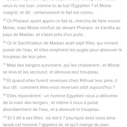
veux-tu me tuer, comme tu as tué l'Egyptien ? et Moïse
craignit, et dit : certainement le fait est connu.
15
Or Pharaon ayant appris ce fait-là, chercha de faire mourir
Moïse, mais Moïse s'enfuit de devant Pharaon, et s'arrêta au
pays de Madian, et s'assit près d'un puits.
16
Or le Sacrificateur de Madian avait sept filles, qui vinrent
puiser de l'eau, et elles emplirent les auges pour abreuver le
troupeau de leur père.
17
Mais des bergers survinrent, qui les chassèrent ; et Moïse
se leva et les secourut, et abreuva leur troupeau.
18
Et quand elles furent revenues chez Réhuel leur père, il
leur dit : comment êtes-vous revenues sitôt aujourd'hui ?
19
Elles répondirent : un homme Egyptien nous a délivrées
de la main des bergers ; et même il nous a puisé
abondamment de l'eau, et a abreuvé le troupeau.
20
Et il dit à ses filles : où est-il ? pourquoi avez-vous ainsi
laissé cet homme ? appelez-le, et qu'il mange du pain.