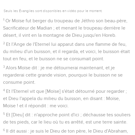
Seuls les Évangiles sont disponibles en vidéo pour le moment.
1
Or Moïse fut berger du troupeau de Jéthro son beau-père,
Sacrificateur de Madian ; et menant le troupeau derrière le
désert, il vint en la montagne de Dieu jusqu'en Horeb.
2
Et l'Ange de l'Eternel lui apparut dans une flamme de feu,
du milieu d'un buisson, et il regarda, et voici, le buisson était
tout en feu, et le buisson ne se consumait point.
3
Alors Moïse dit : je me détournerai maintenant, et je
regarderai cette grande vision, pourquoi le buisson ne se
consume point.
4
Et l'Eternel vit que [Moïse] s'était détourné pour regarder ;
et Dieu l'appela du milieu du buisson, en disant : Moïse,
Moïse ! et il répondit : me voici.
5
Et [Dieu] dit : n'approche point d'ici ; déchausse tes souliers
de tes pieds, car le lieu où tu es arrêté, est une terre sainte.
6
Il dit aussi : je suis le Dieu de ton père, le Dieu d'Abraham,