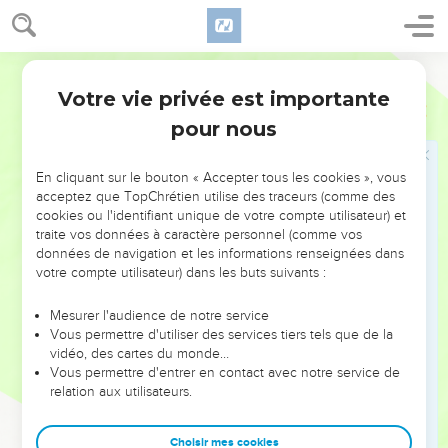
Votre vie privée est importante
pour nous
NE MANQUEZ PAS L’ÉVÉNEMENT
En cliquant sur le bouton « Accepter tous les cookies », vous
DE L’ANNÉE !
acceptez que TopChrétien utilise des traceurs (comme des
cookies ou l'identifiant unique de votre compte utilisateur) et
ET SI LEURS ERREURS POUVAIENT VOUS ÉVITER LES
traite vos données à caractère personnel (comme vos
VOTRES ?
données de navigation et les informations renseignées dans
votre compte utilisateur) dans les buts suivants :
On admire souvent les leaders pour leurs réussites, leur impact,
leur foi ou leur vision. Mais on voit moins les doutes, les erreurs
Mesurer l'audience de notre service
Vous permettre d'utiliser des services tiers tels que de la
et les saisons difficiles qu'ils ont traversés, alors même que ce
vidéo, des cartes du monde…
sont elles qui les ont façonnés.
Vous permettre d'entrer en contact avec notre service de
relation aux utilisateurs.
Dans cette conférence, leaders, entrepreneurs, et responsables
reviennent sur les erreurs marquantes de leur parcours et les
clés pour avancer avec plus de sagesse afin que leurs erreurs
Choisir mes cookies