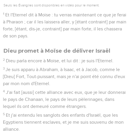
Seuls les Évangiles sont disponibles en vidéo pour le moment.
1
Et l'Eternel dit à Moïse : tu verras maintenant ce que je ferai
à Pharaon ; car il les laissera aller, y [étant contraint] par main
forte, [étant, dis-je, contraint] par main forte, il les chassera
de son pays.
Dieu promet à Moïse de délivrer Israël
2
Dieu parla encore à Moïse, et lui dit : je suis l'Eternel.
3
Je suis apparu à Abraham, à Isaac, et à Jacob, comme le
[Dieu] Fort, Tout-puissant, mais je n'ai point été connu d'eux
par mon nom d'Eternel.
4
J'ai fait [aussi] cette alliance avec eux, que je leur donnerai
le pays de Chanaan, le pays de leurs pèlerinages, dans
lequel ils ont demeuré comme étrangers.
5
Et j'ai entendu les sanglots des enfants d'Israël, que les
Egyptiens tiennent esclaves, et je me suis souvenu de mon
alliance.