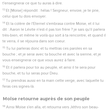
t'enseignerai ce que tu auras à dire.
13
Et [Moïse] répondit : hélas ! Seigneur, envoie, je te prie,
celui que tu dois envoyer.
14
Et la colère de l'Eternel s'embrasa contre Moïse, et il lui
dit : Aaron le Lévite n'est-il pas ton frère ? je sais qu'il parlera
très-bien, et même le voilà qui sort à ta rencontre, et quand il
te verra, il se réjouira dans son coeur.
15
Tu lui parleras donc et tu mettras ces paroles en sa
bouche ; et je serai avec ta bouche et avec la sienne, et je
vous enseignerai ce que vous aurez à faire.
16
Et il parlera pour toi au peuple, et ainsi il te sera pour
bouche, et tu lui seras pour Dieu.
17
Tu prendras aussi en ta main cette verge, avec laquelle tu
feras ces signes-là.
Moïse retourne auprès de son peuple
18
Ainsi Moïse s'en alla, et retourna vers Jéthro son beau-