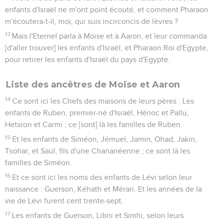
enfants d'Israël ne m'ont point écouté, et comment Pharaon
m'écoutera-t-il, moi, qui suis incirconcis de lèvres ?
13
Mais l'Eternel parla à Moïse et à Aaron, et leur commanda
[d'aller trouver] les enfants d'Israël, et Pharaon Roi d'Egypte,
pour retirer les enfants d'Israël du pays d'Egypte.
Liste des ancêtres de Moïse et Aaron
14
Ce sont ici les Chefs des maisons de leurs pères : Les
enfants de Ruben, premier-né d'Israël, Hénoc et Pallu,
Hetsron et Carmi ; ce [sont] là les familles de Ruben.
15
Et les enfants de Siméon, Jémuel, Jamin, Ohad, Jakin,
Tsohar, et Saül, fils d'une Chananéenne ; ce sont là les
familles de Siméon.
16
Et ce sont ici les noms des enfants de Lévi selon leur
naissance : Guerson, Kéhath et Mérari. Et les années de la
vie de Lévi furent cent trente-sept.
17
Les enfants de Guerson, Libni et Simhi, selon leurs