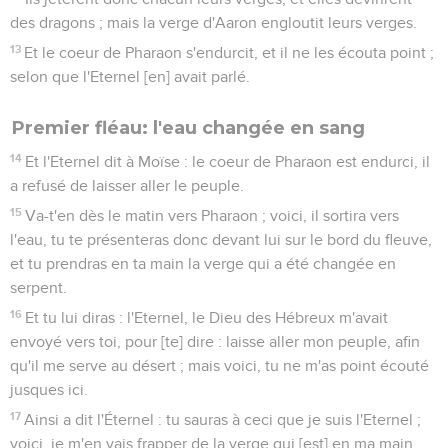
des dragons ; mais la verge d'Aaron engloutit leurs verges.
13
Et le coeur de Pharaon s'endurcit, et il ne les écouta point ;
selon que l'Eternel [en] avait parlé.
Premier fléau: l'eau changée en sang
14
Et l'Eternel dit à Moïse : le coeur de Pharaon est endurci, il
a refusé de laisser aller le peuple.
15
Va-t'en dès le matin vers Pharaon ; voici, il sortira vers
l'eau, tu te présenteras donc devant lui sur le bord du fleuve,
et tu prendras en ta main la verge qui a été changée en
serpent.
16
Et tu lui diras : l'Eternel, le Dieu des Hébreux m'avait
envoyé vers toi, pour [te] dire : laisse aller mon peuple, afin
qu'il me serve au désert ; mais voici, tu ne m'as point écouté
jusques ici.
17
Ainsi a dit l'Éternel : tu sauras à ceci que je suis l'Eternel ;
voici, je m'en vais frapper de la verge qui [est] en ma main