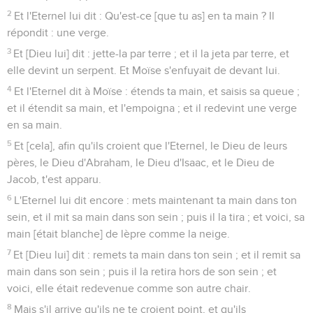
2
Et l'Eternel lui dit : Qu'est-ce [que tu as] en ta main ? Il
répondit : une verge.
3
Et [Dieu lui] dit : jette-la par terre ; et il la jeta par terre, et
elle devint un serpent. Et Moïse s'enfuyait de devant lui.
4
Et l'Eternel dit à Moïse : étends ta main, et saisis sa queue ;
et il étendit sa main, et l'empoigna ; et il redevint une verge
en sa main.
5
Et [cela], afin qu'ils croient que l'Eternel, le Dieu de leurs
pères, le Dieu d'Abraham, le Dieu d'Isaac, et le Dieu de
Jacob, t'est apparu.
6
L'Eternel lui dit encore : mets maintenant ta main dans ton
sein, et il mit sa main dans son sein ; puis il la tira ; et voici, sa
main [était blanche] de lèpre comme la neige.
7
Et [Dieu lui] dit : remets ta main dans ton sein ; et il remit sa
main dans son sein ; puis il la retira hors de son sein ; et
voici, elle était redevenue comme son autre chair.
8
Mais s'il arrive qu'ils ne te croient point, et qu'ils