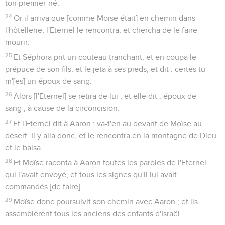
ton premier-né.
24
Or il arriva que [comme Moïse était] en chemin dans
l'hôtellerie, l'Eternel le rencontra, et chercha de le faire
mourir.
25
Et Séphora prit un couteau tranchant, et en coupa le
prépuce de son fils, et le jeta à ses pieds, et dit : certes tu
m'[es] un époux de sang.
26
Alors [l'Eternel] se retira de lui ; et elle dit : époux de
sang ; à cause de la circoncision.
27
Et l'Eternel dit à Aaron : va-t'en au devant de Moïse au
désert. Il y alla donc, et le rencontra en la montagne de Dieu
et le baisa.
28
Et Moïse raconta à Aaron toutes les paroles de l'Eternel
qui l'avait envoyé, et tous les signes qu'il lui avait
commandés [de faire].
29
Moïse donc poursuivit son chemin avec Aaron ; et ils
assemblèrent tous les anciens des enfants d'Israël.