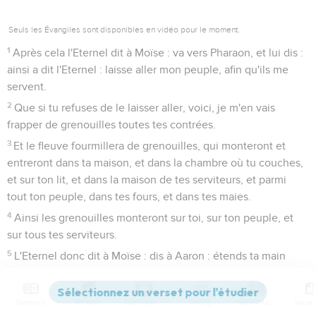
Seuls les Évangiles sont disponibles en vidéo pour le moment.
1
Après cela l'Eternel dit à Moïse : va vers Pharaon, et lui dis :
ainsi a dit l'Eternel : laisse aller mon peuple, afin qu'ils me
servent.
2
Que si tu refuses de le laisser aller, voici, je m'en vais
frapper de grenouilles toutes tes contrées.
3
Et le fleuve fourmillera de grenouilles, qui monteront et
entreront dans ta maison, et dans la chambre où tu couches,
et sur ton lit, et dans la maison de tes serviteurs, et parmi
tout ton peuple, dans tes fours, et dans tes maies.
4
Ainsi les grenouilles monteront sur toi, sur ton peuple, et
sur tous tes serviteurs.
5
L'Eternel donc dit à Moïse : dis à Aaron : étends ta main
avec ta verge sur les fleuves, sur les rivières, et sur les
marais, et fais monter les grenouilles sur le pays d'Egypte.
Contenus
Versions
Commentaires
Strong
Dictionnaire
6
Et Aaron étendit sa main sur les eaux de l'Egypte, et les