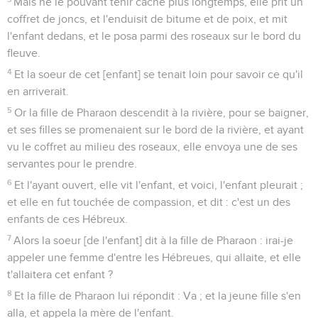
Mais ne le pouvant tenir caché plus longtemps, elle prit un
coffret de joncs, et l'enduisit de bitume et de poix, et mit
l'enfant dedans, et le posa parmi des roseaux sur le bord du
fleuve.
4
Et la soeur de cet [enfant] se tenait loin pour savoir ce qu'il
en arriverait.
5
Or la fille de Pharaon descendit à la rivière, pour se baigner,
et ses filles se promenaient sur le bord de la rivière, et ayant
vu le coffret au milieu des roseaux, elle envoya une de ses
servantes pour le prendre.
6
Et l'ayant ouvert, elle vit l'enfant, et voici, l'enfant pleurait ;
et elle en fut touchée de compassion, et dit : c'est un des
enfants de ces Hébreux.
7
Alors la soeur [de l'enfant] dit à la fille de Pharaon : irai-je
appeler une femme d'entre les Hébreues, qui allaite, et elle
t'allaitera cet enfant ?
8
Et la fille de Pharaon lui répondit : Va ; et la jeune fille s'en
alla, et appela la mère de l'enfant.