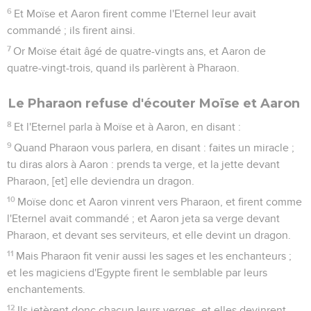
6
Et Moïse et Aaron firent comme l'Eternel leur avait
commandé ; ils firent ainsi.
7
Or Moïse était âgé de quatre-vingts ans, et Aaron de
quatre-vingt-trois, quand ils parlèrent à Pharaon.
Le Pharaon refuse d'écouter Moïse et Aaron
8
Et l'Eternel parla à Moïse et à Aaron, en disant :
9
Quand Pharaon vous parlera, en disant : faites un miracle ;
tu diras alors à Aaron : prends ta verge, et la jette devant
Pharaon, [et] elle deviendra un dragon.
10
Moïse donc et Aaron vinrent vers Pharaon, et firent comme
l'Eternel avait commandé ; et Aaron jeta sa verge devant
Pharaon, et devant ses serviteurs, et elle devint un dragon.
11
Mais Pharaon fit venir aussi les sages et les enchanteurs ;
et les magiciens d'Egypte firent le semblable par leurs
enchantements.
12
Ils jetèrent donc chacun leurs verges, et elles devinrent