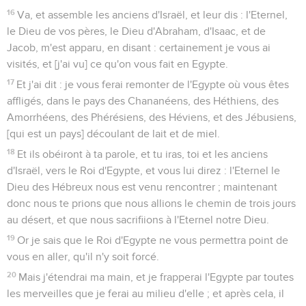
16
Va, et assemble les anciens d'Israël, et leur dis : l'Eternel,
le Dieu de vos pères, le Dieu d'Abraham, d'Isaac, et de
Jacob, m'est apparu, en disant : certainement je vous ai
visités, et [j'ai vu] ce qu'on vous fait en Egypte.
17
Et j'ai dit : je vous ferai remonter de l'Egypte où vous êtes
affligés, dans le pays des Chananéens, des Héthiens, des
Amorrhéens, des Phérésiens, des Héviens, et des Jébusiens,
[qui est un pays] découlant de lait et de miel.
18
Et ils obéiront à ta parole, et tu iras, toi et les anciens
d'Israël, vers le Roi d'Egypte, et vous lui direz : l'Eternel le
Dieu des Hébreux nous est venu rencontrer ; maintenant
donc nous te prions que nous allions le chemin de trois jours
au désert, et que nous sacrifiions à l'Eternel notre Dieu.
19
Or je sais que le Roi d'Egypte ne vous permettra point de
vous en aller, qu'il n'y soit forcé.
20
Mais j'étendrai ma main, et je frapperai l'Egypte par toutes
les merveilles que je ferai au milieu d'elle ; et après cela, il