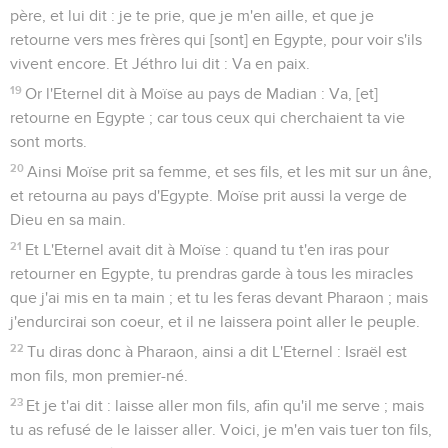
père, et lui dit : je te prie, que je m'en aille, et que je
retourne vers mes frères qui [sont] en Egypte, pour voir s'ils
vivent encore. Et Jéthro lui dit : Va en paix.
19
Or l'Eternel dit à Moïse au pays de Madian : Va, [et]
retourne en Egypte ; car tous ceux qui cherchaient ta vie
sont morts.
20
Ainsi Moïse prit sa femme, et ses fils, et les mit sur un âne,
et retourna au pays d'Egypte. Moïse prit aussi la verge de
Dieu en sa main.
21
Et L'Eternel avait dit à Moïse : quand tu t'en iras pour
retourner en Egypte, tu prendras garde à tous les miracles
que j'ai mis en ta main ; et tu les feras devant Pharaon ; mais
j'endurcirai son coeur, et il ne laissera point aller le peuple.
22
Tu diras donc à Pharaon, ainsi a dit L'Eternel : Israël est
mon fils, mon premier-né.
23
Et je t'ai dit : laisse aller mon fils, afin qu'il me serve ; mais
tu as refusé de le laisser aller. Voici, je m'en vais tuer ton fils,