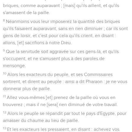
briques, comme auparavant ; [mais] qu'ils aillent, et qu'ils
s'amassent de la paille.
8
Néanmoins vous leur imposerez la quantité des briques
qu'ils faisaient auparavant, sans en rien diminuer ; car ils sont
gens de loisir, et c'est pour cela qu'ils crient, en disant :
allons, [et] sacrifions à notre Dieu.
9
Que la servitude soit aggravée sur ces gens-là, et qu'ils
s'occupent, et ne s'amusent plus à des paroles de
mensonge.
10
Alors les exacteurs du peuple, et ses Commissaires
sortirent, et dirent au peuple : ainsi a dit Pharaon : je ne vous
donnerai plus de paille.
11
Allez vous-mêmes [et] prenez de la paille où vous en
trouverez ; mais il ne [sera] rien diminué de votre travail.
12
Alors le peuple se répandit par tout le pays d'Egypte, pour
amasser du chaume au lieu de paille.
13
Et les exacteurs les pressaient, en disant : achevez vos