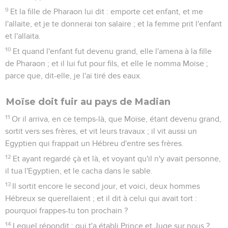
9
Et la fille de Pharaon lui dit : emporte cet enfant, et me
l'allaite, et je te donnerai ton salaire ; et la femme prit l'enfant
et l'allaita.
10
Et quand l'enfant fut devenu grand, elle l'amena à la fille
de Pharaon ; et il lui fut pour fils, et elle le nomma Moïse ;
parce que, dit-elle, je l'ai tiré des eaux.
Moïse doit fuir au pays de Madian
11
Or il arriva, en ce temps-là, que Moïse, étant devenu grand,
sortit vers ses frères, et vit leurs travaux ; il vit aussi un
Egyptien qui frappait un Hébreu d'entre ses frères.
12
Et ayant regardé çà et là, et voyant qu'il n'y avait personne,
il tua l'Egyptien, et le cacha dans le sable.
13
Il sortit encore le second jour, et voici, deux hommes
Hébreux se querellaient ; et il dit à celui qui avait tort :
pourquoi frappes-tu ton prochain ?
14
Lequel répondit : qui t'a établi Prince et Juge sur nous ?