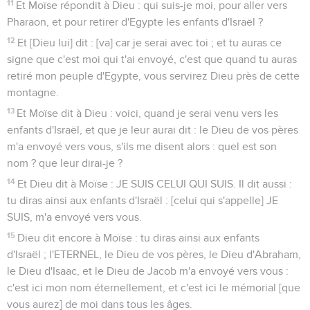
11
Et Moïse répondit à Dieu : qui suis-je moi, pour aller vers
Pharaon, et pour retirer d'Egypte les enfants d'Israël ?
12
Et [Dieu lui] dit : [va] car je serai avec toi ; et tu auras ce
signe que c'est moi qui t'ai envoyé, c'est que quand tu auras
retiré mon peuple d'Egypte, vous servirez Dieu près de cette
montagne.
13
Et Moïse dit à Dieu : voici, quand je serai venu vers les
enfants d'Israël, et que je leur aurai dit : le Dieu de vos pères
m'a envoyé vers vous, s'ils me disent alors : quel est son
nom ? que leur dirai-je ?
14
Et Dieu dit à Moïse : JE SUIS CELUI QUI SUIS. Il dit aussi :
tu diras ainsi aux enfants d'Israël : [celui qui s'appelle] JE
SUIS, m'a envoyé vers vous.
15
Dieu dit encore à Moïse : tu diras ainsi aux enfants
d'Israël ; l'ETERNEL, le Dieu de vos pères, le Dieu d'Abraham,
le Dieu d'Isaac, et le Dieu de Jacob m'a envoyé vers vous :
c'est ici mon nom éternellement, et c'est ici le mémorial [que
vous aurez] de moi dans tous les âges.