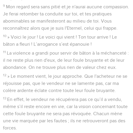
9
Mon regard sera sans pitié et je n'aurai aucune compassion.
Je ferai retomber ta conduite sur toi, et tes pratiques
abominables se manifesteront au milieu de toi. Vous
reconnaîtrez alors que je suis l'Eternel, celui qui frappe.
10
» Voici le jour ! Le voici qui vient ! Ton tour arrive ! Le
bâton a fleuri ! L’arrogance s’est épanouie !
11
La violence a grandi pour servir de bâton à la méchanceté :
il ne reste plus rien d'eux, de leur foule bruyante et de leur
abondance. On ne trouve plus rien de valeur chez eux.
12
» Le moment vient, le jour approche. Que l'acheteur ne se
réjouisse pas, que le vendeur ne se lamente pas, car ma
colère ardente éclate contre toute leur foule bruyante.
13
En effet, le vendeur ne récupérera pas ce qu’il a vendu,
même s’il reste encore en vie, car la vision concernant toute
cette foule bruyante ne sera pas révoquée. Chacun mène
une vie marquée par les fautes ; ils ne retrouveront pas des
forces.