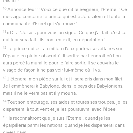
fais-tu ?’
10
Annonce-leur : ‘Voici ce que dit le Seigneur, l'Eternel : Ce
message concerne le prince qui est à Jérusalem et toute la
communauté d'Israël qui s'y trouve.’
11
» Dis : ‘Je suis pour vous un signe. Ce que j'ai fait, c'est ce
qui leur sera fait : ils iront en exil, en déportation.’
12
Le prince qui est au milieu d'eux portera ses affaires sur
l'épaule en pleine obscurité. Il sortira par l’endroit où l’on
aura percé la muraille pour le faire sortir. Il se couvrira le
visage de façon à ne pas voir lui-même où il va.
13
J'étendrai mon piège sur lui et il sera pris dans mon filet.
Je l'emmènerai à Babylone, dans le pays des Babyloniens,
mais il ne le verra pas et il y mourra.
14
Tout son entourage, ses aides et toutes ses troupes, je les
disperserai à tout vent et je les poursuivrai avec l'épée.
15
Ils reconnaîtront que je suis l'Eternel, quand je les
éparpillerai parmi les nations, quand je les disperserai dans
divers pays.