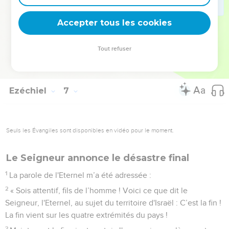
des montagnes, sous tout arbre vert, sous tout chêne touffu,
là où ils offraient des parfums dont l’odeur était agréable à
Accepter tous les cookies
toutes leurs idoles.
14
Je déploierai ma puissance contre eux et je rendrai le pays
Tout refuser
dépeuplé et vide depuis le désert jusqu’à Dibla, partout où
ils habitent. Ils reconnaîtront alors que je suis l'Eternel. »
Ezéchiel
7
Seuls les Évangiles sont disponibles en vidéo pour le moment.
Le Seigneur annonce le désastre final
1
La parole de l'Eternel m’a été adressée :
2
« Sois attentif, fils de l’homme ! Voici ce que dit le
Seigneur, l'Eternel, au sujet du territoire d'Israël : C’est la fin !
La fin vient sur les quatre extrémités du pays !
3