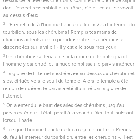
dessus de la tête des chérubins, comme une pierre de saphir
dont l’aspect ressemblait à un trône ; c’était ce qui se voyait
au-dessus d’eux.
2
L'Eternel a dit à l'homme habillé de lin : « Va à l’intérieur du
tourbillon, sous les chérubins ! Remplis tes mains de
charbons ardents que tu prendras entre les chérubins et
disperse-les sur la ville ! » Il y est allé sous mes yeux.
3
Les chérubins se tenaient sur la droite du temple quand
l'homme y est entré, et la nuée remplissait le parvis intérieur.
4
La gloire de l'Eternel s’est élevée au-dessus du chérubin et
s’est dirigée vers le seuil du temple. Alors le temple a été
rempli de nuée et le parvis a été illuminé par la gloire de
l'Eternel.
5
On a entendu le bruit des ailes des chérubins jusqu'au
parvis extérieur. Il était pareil à la voix du Dieu tout-puissant
lorsqu'il parle.
6
Lorsque l'homme habillé de lin a reçu cet ordre : « Prends
du feu à l’intérieur du tourbillon, entre les chérubins », il est