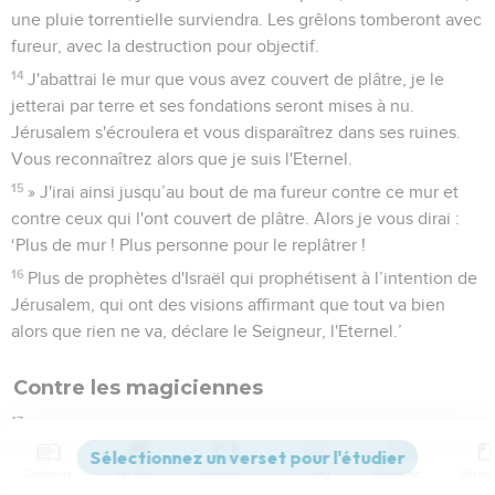
une pluie torrentielle surviendra. Les grêlons tomberont avec
fureur, avec la destruction pour objectif.
14
J'abattrai le mur que vous avez couvert de plâtre, je le
jetterai par terre et ses fondations seront mises à nu.
Jérusalem s'écroulera et vous disparaîtrez dans ses ruines.
Vous reconnaîtrez alors que je suis l'Eternel.
15
» J'irai ainsi jusqu’au bout de ma fureur contre ce mur et
contre ceux qui l'ont couvert de plâtre. Alors je vous dirai :
‘Plus de mur ! Plus personne pour le replâtrer !
16
Plus de prophètes d'Israël qui prophétisent à l’intention de
Jérusalem, qui ont des visions affirmant que tout va bien
alors que rien ne va, déclare le Seigneur, l'Eternel.’
Contre les magiciennes
17
» Quant à toi, fils de l’homme, tourne ton visage vers les
filles de ton peuple qui prophétisent d’après leurs penchants
Contenus
Versions
Commentaires
Strong
Dictionnaire
et prophétise contre elles !