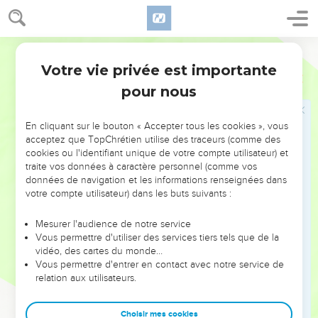
de prostituée toujours prêts à suivre leurs idoles. Ils se
prendront eux-mêmes en dégoût à cause du mal qu'ils ont
fait en s’adonnant à toutes leurs pratiques abominables.
Segond 21
10
Ils reconnaîtront alors que je suis l'Eternel et que je ne
Votre vie privée est importante
Ezéchiel
6
parlais pas en l’air quand je les ai menacés de leur faire tout
pour nous
ce mal.
11
» Voici ce que dit le Seigneur, l'Eternel : Frappe de la main,
En cliquant sur le bouton « Accepter tous les cookies », vous
tape du pied et crie de douleur à cause de toutes les
acceptez que TopChrétien utilise des traceurs (comme des
pratiques mauvaises et abominables de la communauté
cookies ou l'identifiant unique de votre compte utilisateur) et
d'Israël ! C’est qu’ils vont tomber par l’épée, par la famine et
traite vos données à caractère personnel (comme vos
par la peste.
données de navigation et les informations renseignées dans
votre compte utilisateur) dans les buts suivants :
12
Celui qui sera loin mourra de la peste, celui qui sera près
tombera par l’épée, celui qui restera et sera assiégé sera
Mesurer l'audience de notre service
victime de la famine. J’irai ainsi jusqu’au bout de ma fureur
Vous permettre d'utiliser des services tiers tels que de la
vidéo, des cartes du monde…
contre eux.
Vous permettre d'entrer en contact avec notre service de
13
Vous reconnaîtrez que je suis l'Eternel, quand leurs
relation aux utilisateurs.
victimes seront étendues au milieu de leurs idoles, autour de
leurs autels, sur toute colline élevée, sur tous les sommets
Choisir mes cookies