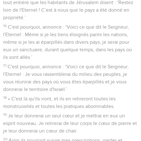
tout entière que les habitants de Jérusalem disent : ‘Restez
loin de l'Eternel ! C’est à nous que le pays a été donné en
propriété.’
16
C'est pourquoi, annonce : ‘Voici ce que dit le Seigneur,
l'Eternel : Même si je les tiens éloignés parmi les nations,
même si je les ai éparpillés dans divers pays, je serai pour
eux un sanctuaire, durant quelque temps, dans les pays où
ils sont allés.’
17
C'est pourquoi, annonce : ‘Voici ce que dit le Seigneur,
l'Eternel : Je vous rassemblerai du milieu des peuples, je
vous réunirai des pays où vous êtes éparpillés et je vous
donnerai le territoire d'Israël.’
18
» C'est là qu'ils iront, et ils en retireront toutes les
monstruosités et toutes les pratiques abominables.
19
Je leur donnerai un seul cœur et je mettrai en eux un
esprit nouveau. Je retirerai de leur corps le cœur de pierre et
je leur donnerai un cœur de chair.
20
Ainsi ils pourront suivre mes prescriptions, garder et