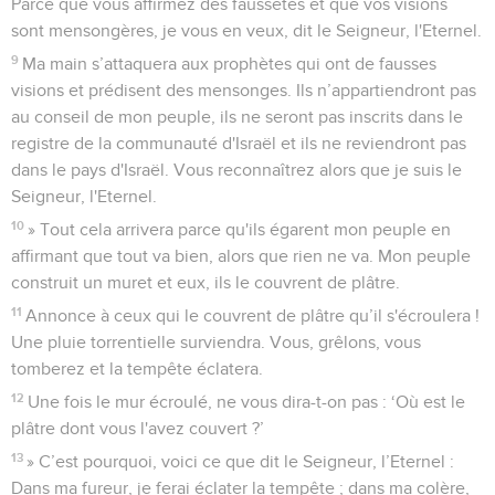
Parce que vous affirmez des faussetés et que vos visions
sont mensongères, je vous en veux, dit le Seigneur, l'Eternel.
9
Ma main s’attaquera aux prophètes qui ont de fausses
visions et prédisent des mensonges. Ils n’appartiendront pas
au conseil de mon peuple, ils ne seront pas inscrits dans le
registre de la communauté d'Israël et ils ne reviendront pas
dans le pays d'Israël. Vous reconnaîtrez alors que je suis le
Seigneur, l'Eternel.
10
» Tout cela arrivera parce qu'ils égarent mon peuple en
affirmant que tout va bien, alors que rien ne va. Mon peuple
construit un muret et eux, ils le couvrent de plâtre.
11
Annonce à ceux qui le couvrent de plâtre qu’il s'écroulera !
Une pluie torrentielle surviendra. Vous, grêlons, vous
tomberez et la tempête éclatera.
12
Une fois le mur écroulé, ne vous dira-t-on pas : ‘Où est le
plâtre dont vous l'avez couvert ?’
13
» C’est pourquoi, voici ce que dit le Seigneur, l’Eternel :
Dans ma fureur, je ferai éclater la tempête ; dans ma colère,