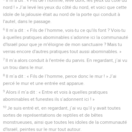
Il m’a dit : « Fils de l’homme, lève donc les yeux du côté du
nord ! » J’ai levé les yeux du côté du nord, et voici que cette
idole de la jalousie était au nord de la porte qui conduit à
l'autel, dans le passage.
6
Il m’a dit : « Fils de l’homme, vois-tu ce qu'ils font ? Vois-tu
à quelles pratiques abominables s’adonne ici la communauté
d'Israël pour que je m'éloigne de mon sanctuaire ? Mais tu
verras encore d'autres pratiques tout aussi abominables. »
7
Il m’a alors conduit à l'entrée du parvis. En regardant, j’ai vu
un trou dans le mur.
8
Il m’a dit : « Fils de l’homme, perce donc le mur ! » J’ai
percé le mur et une entrée est apparue.
9
Alors il m’a dit : « Entre et vois à quelles pratiques
abominables et funestes ils s’adonnent ici ! »
10
Je suis entré et, en regardant, j’ai vu qu’il y avait toutes
sortes de représentations de reptiles et de bêtes
monstrueuses, ainsi que toutes les idoles de la communauté
d'Israël, peintes sur le mur tout autour.