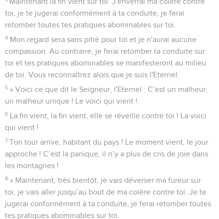
Maintenant la fin vient sur toi. J'enverrai ma colère contre
toi, je te jugerai conformément à ta conduite, je ferai
retomber toutes tes pratiques abominables sur toi.
4
Mon regard sera sans pitié pour toi et je n'aurai aucune
compassion. Au contraire, je ferai retomber ta conduite sur
toi et tes pratiques abominables se manifesteront au milieu
de toi. Vous reconnaîtrez alors que je suis l'Eternel.
5
» Voici ce que dit le Seigneur, l'Eternel : C’est un malheur,
un malheur unique ! Le voici qui vient !
6
La fin vient, la fin vient, elle se réveille contre toi ! La voici
qui vient !
7
Ton tour arrive, habitant du pays ! Le moment vient, le jour
approche ! C’est la panique, il n’y a plus de cris de joie dans
les montagnes !
8
» Maintenant, très bientôt, je vais déverser ma fureur sur
toi, je vais aller jusqu’au bout de ma colère contre toi. Je te
jugerai conformément à ta conduite, je ferai retomber toutes
tes pratiques abominables sur toi.