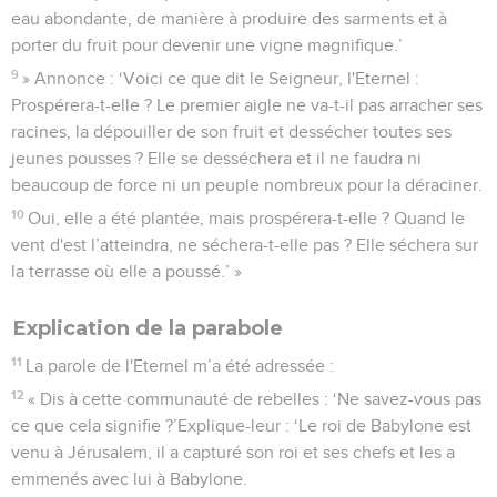
eau abondante, de manière à produire des sarments et à
porter du fruit pour devenir une vigne magnifique.’
9
» Annonce : ‘Voici ce que dit le Seigneur, l'Eternel :
Prospérera-t-elle ? Le premier aigle ne va-t-il pas arracher ses
racines, la dépouiller de son fruit et dessécher toutes ses
jeunes pousses ? Elle se desséchera et il ne faudra ni
beaucoup de force ni un peuple nombreux pour la déraciner.
10
Oui, elle a été plantée, mais prospérera-t-elle ? Quand le
vent d'est l’atteindra, ne séchera-t-elle pas ? Elle séchera sur
la terrasse où elle a poussé.’ »
Explication de la parabole
11
La parole de l'Eternel m’a été adressée :
12
« Dis à cette communauté de rebelles : ‘Ne savez-vous pas
ce que cela signifie ?’Explique-leur : ‘Le roi de Babylone est
venu à Jérusalem, il a capturé son roi et ses chefs et les a
emmenés avec lui à Babylone.