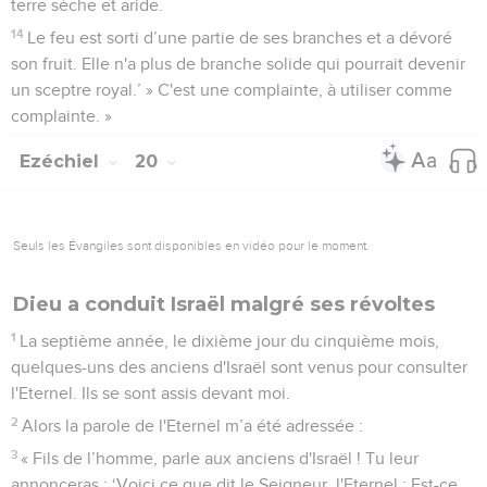
terre sèche et aride.
14
Le feu est sorti d’une partie de ses branches et a dévoré
son fruit. Elle n'a plus de branche solide qui pourrait devenir
un sceptre royal.’ » C'est une complainte, à utiliser comme
complainte. »
Ezéchiel
20
Seuls les Évangiles sont disponibles en vidéo pour le moment.
Dieu a conduit Israël malgré ses révoltes
1
La septième année, le dixième jour du cinquième mois,
quelques-uns des anciens d'Israël sont venus pour consulter
l'Eternel. Ils se sont assis devant moi.
2
Alors la parole de l'Eternel m’a été adressée :
3
« Fils de l’homme, parle aux anciens d'Israël ! Tu leur
annonceras : ‘Voici ce que dit le Seigneur, l'Eternel : Est-ce