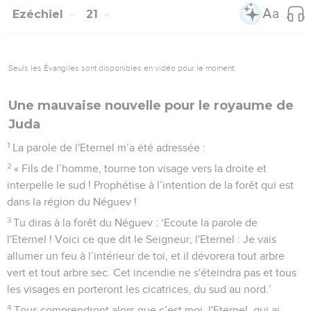
Ezéchiel
21
Seuls les Évangiles sont disponibles en vidéo pour le moment.
Une mauvaise nouvelle pour le royaume de
Juda
1
La parole de l'Eternel m’a été adressée :
2
« Fils de l’homme, tourne ton visage vers la droite et
interpelle le sud ! Prophétise à l’intention de la forêt qui est
dans la région du Néguev !
3
Tu diras à la forêt du Néguev : ‘Ecoute la parole de
l'Eternel ! Voici ce que dit le Seigneur, l'Eternel : Je vais
allumer un feu à l’intérieur de toi, et il dévorera tout arbre
vert et tout arbre sec. Cet incendie ne s'éteindra pas et tous
les visages en porteront les cicatrices, du sud au nord.’
4
Tous comprendront alors que c’est moi, l'Eternel, qui ai