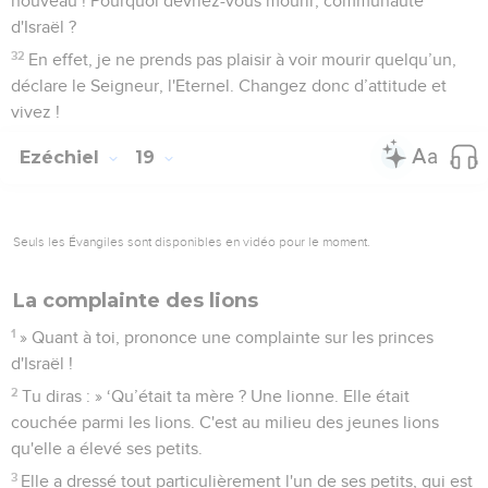
nouveau ! Pourquoi devriez-vous mourir, communauté
d'Israël ?
32
En effet, je ne prends pas plaisir à voir mourir quelqu’un,
déclare le Seigneur, l'Eternel. Changez donc d’attitude et
vivez !
Ezéchiel
19
Seuls les Évangiles sont disponibles en vidéo pour le moment.
La complainte des lions
1
» Quant à toi, prononce une complainte sur les princes
d'Israël !
2
Tu diras : » ‘Qu’était ta mère ? Une lionne. Elle était
couchée parmi les lions. C'est au milieu des jeunes lions
qu'elle a élevé ses petits.
3
Elle a dressé tout particulièrement l'un de ses petits, qui est