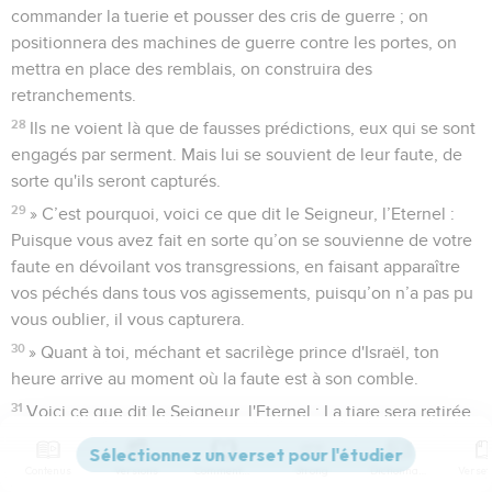
commander la tuerie et pousser des cris de guerre ; on
positionnera des machines de guerre contre les portes, on
mettra en place des remblais, on construira des
retranchements.
28
Ils ne voient là que de fausses prédictions, eux qui se sont
engagés par serment. Mais lui se souvient de leur faute, de
sorte qu'ils seront capturés.
29
» C’est pourquoi, voici ce que dit le Seigneur, l’Eternel :
Puisque vous avez fait en sorte qu’on se souvienne de votre
faute en dévoilant vos transgressions, en faisant apparaître
vos péchés dans tous vos agissements, puisqu’on n’a pas pu
vous oublier, il vous capturera.
30
» Quant à toi, méchant et sacrilège prince d'Israël, ton
heure arrive au moment où la faute est à son comble.
31
Voici ce que dit le Seigneur, l'Eternel : La tiare sera retirée,
le diadème sera enlevé. Tout va changer : ce qui est bas sera
élevé, et ce qui est haut sera abaissé.
Contenus
Versions
Commentaires
Strong
Dictionnaire