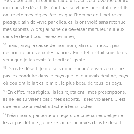
» Cependant, la communauté d'Israël s’est révoltée contre
moi dans le désert. Ils n’ont pas suivi mes prescriptions et ils
ont rejeté mes règles, *celles que l'homme doit mettre en
pratique afin de vivre par elles, et ils ont violé sans retenue
mes sabbats. Alors j’ai parlé de déverser ma fureur sur eux
dans le désert pour les exterminer,
14
mais j'ai agi à cause de mon nom, afin qu'il ne soit pas
déshonoré aux yeux des nations. En effet, c’était sous leurs
yeux que je les avais fait sortir d'Egypte.
15
Dans le désert, je me suis donc engagé envers eux à ne
pas les conduire dans le pays que je leur avais destiné, pays
où coulent le lait et le miel, le plus beau de tous les pays.
16
En effet, mes règles, ils les rejetaient ; mes prescriptions,
ils ne les suivaient pas ; mes sabbats, ils les violaient. C’est
que leur cœur restait attaché à leurs idoles.
17
Néanmoins, j’ai porté un regard de pitié sur eux et je ne
les ai pas détruits, je ne les ai pas achevés dans le désert.