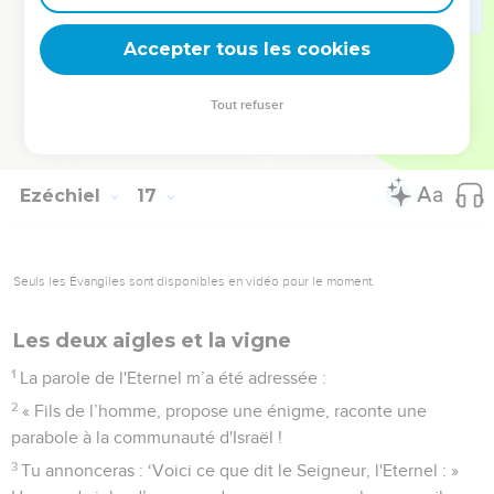
62
J’établirai moi-même mon alliance avec toi, et tu
reconnaîtras que je suis l'Eternel.
Accepter tous les cookies
63
Ainsi, quand je t’aurai pardonné tout ce que tu as fait, tu te
souviendras du passé, tu en auras honte et tu n'ouvriras plus
Tout refuser
la bouche à cause de ton humiliation, déclare le Seigneur,
l'Eternel. »
Ezéchiel
17
Seuls les Évangiles sont disponibles en vidéo pour le moment.
Les deux aigles et la vigne
1
La parole de l'Eternel m’a été adressée :
2
« Fils de l’homme, propose une énigme, raconte une
parabole à la communauté d'Israël !
3
Tu annonceras : ‘Voici ce que dit le Seigneur, l'Eternel : »