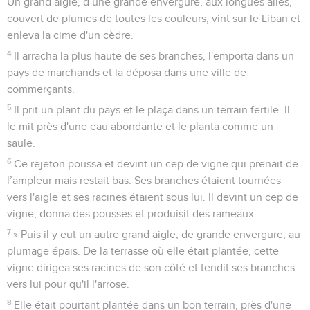
Un grand aigle, d’une grande envergure, aux longues ailes,
couvert de plumes de toutes les couleurs, vint sur le Liban et
enleva la cime d'un cèdre.
4
Il arracha la plus haute de ses branches, l'emporta dans un
pays de marchands et la déposa dans une ville de
commerçants.
5
Il prit un plant du pays et le plaça dans un terrain fertile. Il
le mit près d'une eau abondante et le planta comme un
saule.
6
Ce rejeton poussa et devint un cep de vigne qui prenait de
l’ampleur mais restait bas. Ses branches étaient tournées
vers l'aigle et ses racines étaient sous lui. Il devint un cep de
vigne, donna des pousses et produisit des rameaux.
7
» Puis il y eut un autre grand aigle, de grande envergure, au
plumage épais. De la terrasse où elle était plantée, cette
vigne dirigea ses racines de son côté et tendit ses branches
vers lui pour qu'il l'arrose.
8
Elle était pourtant plantée dans un bon terrain, près d'une