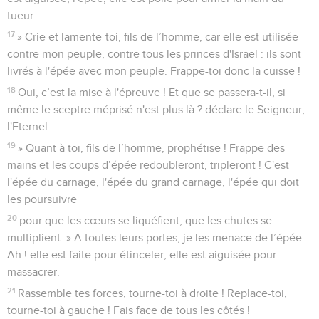
tueur.
17
» Crie et lamente-toi, fils de l’homme, car elle est utilisée
contre mon peuple, contre tous les princes d'Israël : ils sont
livrés à l'épée avec mon peuple. Frappe-toi donc la cuisse !
18
Oui, c’est la mise à l'épreuve ! Et que se passera-t-il, si
même le sceptre méprisé n'est plus là ? déclare le Seigneur,
l'Eternel.
19
» Quant à toi, fils de l’homme, prophétise ! Frappe des
mains et les coups d’épée redoubleront, tripleront ! C'est
l'épée du carnage, l'épée du grand carnage, l'épée qui doit
les poursuivre
20
pour que les cœurs se liquéfient, que les chutes se
multiplient. » A toutes leurs portes, je les menace de l’épée.
Ah ! elle est faite pour étinceler, elle est aiguisée pour
massacrer.
21
Rassemble tes forces, tourne-toi à droite ! Replace-toi,
tourne-toi à gauche ! Fais face de tous les côtés !