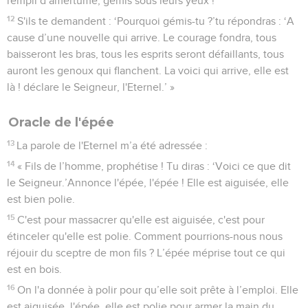
rempli d’amertume, gémis sous leurs yeux !
12
S'ils te demandent : ‘Pourquoi gémis-tu ?’tu répondras : ‘A
cause d’une nouvelle qui arrive. Le courage fondra, tous
baisseront les bras, tous les esprits seront défaillants, tous
auront les genoux qui flanchent. La voici qui arrive, elle est
là ! déclare le Seigneur, l'Eternel.’ »
Oracle de l'épée
13
La parole de l'Eternel m’a été adressée :
14
« Fils de l’homme, prophétise ! Tu diras : ‘Voici ce que dit
le Seigneur.’Annonce l'épée, l'épée ! Elle est aiguisée, elle
est bien polie.
15
C'est pour massacrer qu'elle est aiguisée, c'est pour
étinceler qu'elle est polie. Comment pourrions-nous nous
réjouir du sceptre de mon fils ? L’épée méprise tout ce qui
est en bois.
16
On l'a donnée à polir pour qu’elle soit prête à l’emploi. Elle
est aiguisée, l'épée, elle est polie pour armer la main du