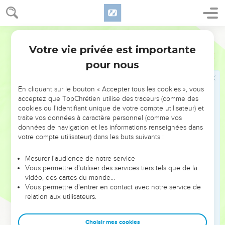
57
avant que ta méchanceté ne soit dévoilée. Comme elle,
c’est le moment de recevoir les insultes des filles de la Syrie
Segond 21
et des environs, des filles des Philistins, de celles qui tout
autour te méprisent.
Votre vie privée est importante
Ezéchiel
16
58
Tu dois supporter les conséquences de tes actes
pour nous
scandaleux et de tes pratiques abominables, déclare
l'Eternel.
En cliquant sur le bouton « Accepter tous les cookies », vous
acceptez que TopChrétien utilise des traceurs (comme des
59
» En effet, voici ce que dit le Seigneur, l'Eternel : J'agirai
cookies ou l'identifiant unique de votre compte utilisateur) et
envers toi comme tu as agi, toi qui as ignoré ton
traite vos données à caractère personnel (comme vos
engagement en violant l'alliance.
données de navigation et les informations renseignées dans
votre compte utilisateur) dans les buts suivants :
60
Quant à moi, je me souviendrai de mon alliance, conclue
avec toi à l’époque de ton enfance, et j'établirai pour toi une
Mesurer l'audience de notre service
alliance éternelle.
Vous permettre d'utiliser des services tiers tels que de la
61
vidéo, des cartes du monde…
Tu te souviendras de ta conduite et tu en éprouveras un
Vous permettre d'entrer en contact avec notre service de
sentiment d’humiliation quand tu recevras tes sœurs, les
relation aux utilisateurs.
grandes comme les petites. Je te les donnerai pour filles,
mais pas sur la base de ton alliance.
Choisir mes cookies