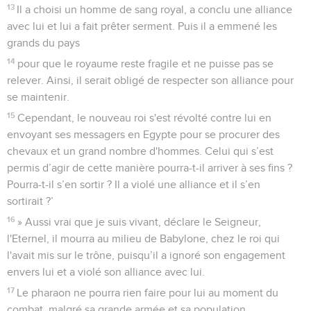
13
Il a choisi un homme de sang royal, a conclu une alliance
avec lui et lui a fait prêter serment. Puis il a emmené les
grands du pays
14
pour que le royaume reste fragile et ne puisse pas se
relever. Ainsi, il serait obligé de respecter son alliance pour
se maintenir.
15
Cependant, le nouveau roi s'est révolté contre lui en
envoyant ses messagers en Egypte pour se procurer des
chevaux et un grand nombre d'hommes. Celui qui s’est
permis d’agir de cette manière pourra-t-il arriver à ses fins ?
Pourra-t-il s’en sortir ? Il a violé une alliance et il s’en
sortirait ?’
16
» Aussi vrai que je suis vivant, déclare le Seigneur,
l'Eternel, il mourra au milieu de Babylone, chez le roi qui
l'avait mis sur le trône, puisqu’il a ignoré son engagement
envers lui et a violé son alliance avec lui.
17
Le pharaon ne pourra rien faire pour lui au moment du
combat, malgré sa grande armée et sa population