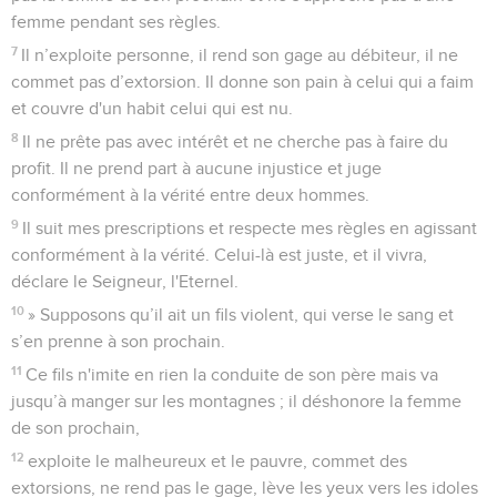
femme pendant ses règles.
7
Il n’exploite personne, il rend son gage au débiteur, il ne
commet pas d’extorsion. Il donne son pain à celui qui a faim
et couvre d'un habit celui qui est nu.
8
Il ne prête pas avec intérêt et ne cherche pas à faire du
profit. Il ne prend part à aucune injustice et juge
conformément à la vérité entre deux hommes.
9
Il suit mes prescriptions et respecte mes règles en agissant
conformément à la vérité. Celui-là est juste, et il vivra,
déclare le Seigneur, l'Eternel.
10
» Supposons qu’il ait un fils violent, qui verse le sang et
s’en prenne à son prochain.
11
Ce fils n'imite en rien la conduite de son père mais va
jusqu’à manger sur les montagnes ; il déshonore la femme
de son prochain,
12
exploite le malheureux et le pauvre, commet des
extorsions, ne rend pas le gage, lève les yeux vers les idoles