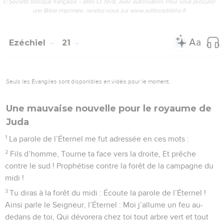
© Société biblique française – Bibli’O, 1978, avec autorisation. Pour vous procurer
une Bible imprimée, rendez-vous sur www.editionsbiblio.fr
Ezéchiel
21
Seuls les Évangiles sont disponibles en vidéo pour le moment.
Une mauvaise nouvelle pour le royaume de
Juda
1
La parole de l’Éternel me fut adressée en ces mots :
2
Fils d’homme, Tourne ta face vers la droite, Et prêche
contre le sud ! Prophétise contre la forêt de la campagne du
midi !
3
Tu diras à la forêt du midi : Écoute la parole de l’Éternel !
Ainsi parle le Seigneur, l’Éternel : Moi j’allume un feu au-
dedans de toi, Qui dévorera chez toi tout arbre vert et tout