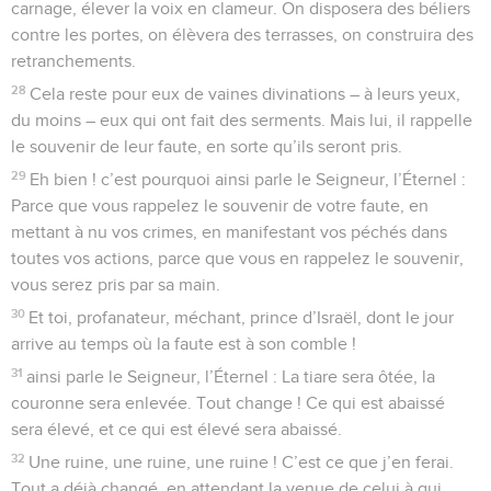
carnage, élever la voix en clameur. On disposera des béliers
contre les portes, on élèvera des terrasses, on construira des
retranchements.
28
Cela reste pour eux de vaines divinations – à leurs yeux,
du moins – eux qui ont fait des serments. Mais lui, il rappelle
le souvenir de leur faute, en sorte qu’ils seront pris.
29
Eh bien ! c’est pourquoi ainsi parle le Seigneur, l’Éternel :
Parce que vous rappelez le souvenir de votre faute, en
mettant à nu vos crimes, en manifestant vos péchés dans
toutes vos actions, parce que vous en rappelez le souvenir,
vous serez pris par sa main.
30
Et toi, profanateur, méchant, prince d’Israël, dont le jour
arrive au temps où la faute est à son comble !
31
ainsi parle le Seigneur, l’Éternel : La tiare sera ôtée, la
couronne sera enlevée. Tout change ! Ce qui est abaissé
sera élevé, et ce qui est élevé sera abaissé.
32
Une ruine, une ruine, une ruine ! C’est ce que j’en ferai.
Tout a déjà changé, en attendant la venue de celui à qui