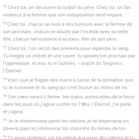
10
Chez toi, on découvre la nudité du père. Chez toi, on fait
violence à la femme que son indisposition rend impure.
11
Chez toi, chacun se livre à des horreurs avec la femme de
son prochain, chacun se souille par l’inceste avec sa belle-
fille, chacun fait violence à sa sœur, fille de son père.
12
Chez toi, l’on reçoit des présents pour répandre le sang.
Tu exiges un intérêt et une usure, tu spolies ton prochain par
l’oppression, et moi, tu m’oublies, – oracle du Seigneur,
l’Éternel.
13
Voici que je frappe des mains à cause de la spoliation que
tu as commise et du sang qui s’est trouvé au milieu de toi.
14
Ton cœur sera-t-il ferme, tes mains auront-elles de la force
dans les jours où j’agirai contre toi ? Moi, l’Éternel, j’ai parlé
et j’agirai.
15
Je te disséminerai parmi les nations, je te disperserai en
(divers) pays et j’éliminerai ton impureté du milieu de toi.
16
Tu seras profanée par toi-même aux yeux des nations et tu