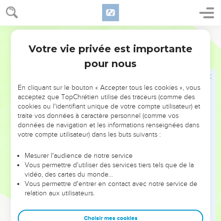
et qu’il meure pour cela, il meurt par l’effet de l’injustice qu’il
a commise.
27
Si un méchant se détourne de la méchanceté qu’il a
Segond 1978 (Colombe)
commise, pour pratiquer le droit et la justice, il fera vivre son
Votre vie privée est importante
Ezéchiel
18
âme.
pour nous
28
S’il ouvre les yeux et se détourne de tous les crimes qu’il
a commis, assurément il vivra, il ne mourra pas.
En cliquant sur le bouton « Accepter tous les cookies », vous
29
La maison d’Israël dit : La voie du Seigneur n’est pas
acceptez que TopChrétien utilise des traceurs (comme des
normale. Seraient-ce mes voies qui ne sont pas normales,
cookies ou l'identifiant unique de votre compte utilisateur) et
traite vos données à caractère personnel (comme vos
maison d’Israël ? Ne seraient-ce pas plutôt vos voies qui ne
données de navigation et les informations renseignées dans
sont pas normales ?
votre compte utilisateur) dans les buts suivants :
30
C’est pourquoi je vous jugerai chacun selon ses voies,
maison d’Israël, – oracle du Seigneur, l’Éternel. Revenez et
Mesurer l'audience de notre service
Vous permettre d'utiliser des services tiers tels que de la
détournez-vous de tous vos crimes, afin que votre faute ne
vidéo, des cartes du monde…
soit pas une pierre d’achoppement.
Vous permettre d'entrer en contact avec notre service de
31
relation aux utilisateurs.
Rejetez loin de vous tous les crimes qui vous ont rendus
criminels ; faites-vous un cœur nouveau et un esprit
nouveau. Pourquoi devriez-vous mourir, maison d’Israël ?
Choisir mes cookies