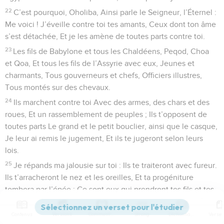
22
C’est pourquoi, Oholiba, Ainsi parle le Seigneur, l’Éternel :
Me voici ! J’éveille contre toi tes amants, Ceux dont ton âme
s’est détachée, Et je les amène de toutes parts contre toi.
23
Les fils de Babylone et tous les Chaldéens, Peqod, Choa
et Qoa, Et tous les fils de l’Assyrie avec eux, Jeunes et
charmants, Tous gouverneurs et chefs, Officiers illustres,
Tous montés sur des chevaux.
24
Ils marchent contre toi Avec des armes, des chars et des
roues, Et un rassemblement de peuples ; Ils t’opposent de
toutes parts Le grand et le petit bouclier, ainsi que le casque,
Je leur ai remis le jugement, Et ils te jugeront selon leurs
lois.
25
Je répands ma jalousie sur toi : Ils te traiteront avec fureur.
Ils t’arracheront le nez et les oreilles, Et ta progéniture
tombera par l’épée ; Ce sont eux qui prendront tes fils et tes
filles, Et ta progéniture sera dévorée par le feu.
Contenus
Versions
Commentaires
Strong
Dictionnaire
26
Ils te dépouilleront de tes vêtements Et ils enlèveront les