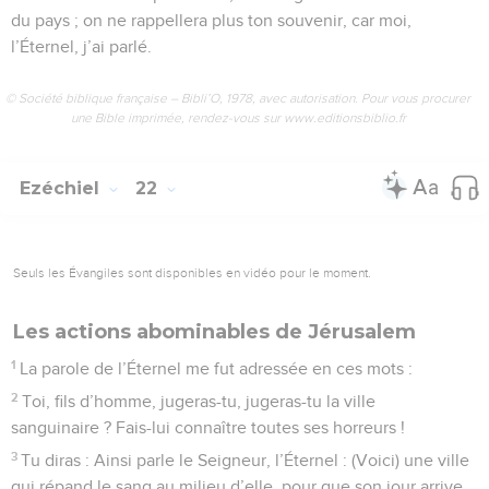
du pays ; on ne rappellera plus ton souvenir, car moi,
l’Éternel, j’ai parlé.
© Société biblique française – Bibli’O, 1978, avec autorisation. Pour vous procurer
une Bible imprimée, rendez-vous sur www.editionsbiblio.fr
Ezéchiel
22
Seuls les Évangiles sont disponibles en vidéo pour le moment.
Les actions abominables de Jérusalem
1
La parole de l’Éternel me fut adressée en ces mots :
2
Toi, fils d’homme, jugeras-tu, jugeras-tu la ville
sanguinaire ? Fais-lui connaître toutes ses horreurs !
3
Tu diras : Ainsi parle le Seigneur, l’Éternel : (Voici) une ville
qui répand le sang au milieu d’elle, pour que son jour arrive,