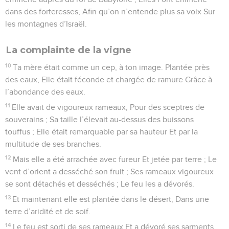
dans des forteresses, Afin qu’on n’entende plus sa voix Sur
les montagnes d’Israël.
La complainte de la vigne
10
Ta mère était comme un cep, à ton image. Plantée près
des eaux, Elle était féconde et chargée de ramure Grâce à
l’abondance des eaux.
11
Elle avait de vigoureux rameaux, Pour des sceptres de
souverains ; Sa taille l’élevait au-dessus des buissons
touffus ; Elle était remarquable par sa hauteur Et par la
multitude de ses branches.
12
Mais elle a été arrachée avec fureur Et jetée par terre ; Le
vent d’orient a desséché son fruit ; Ses rameaux vigoureux
se sont détachés et desséchés ; Le feu les a dévorés.
13
Et maintenant elle est plantée dans le désert, Dans une
terre d’aridité et de soif.
14
Le feu est sorti de ses rameaux Et a dévoré ses sarments