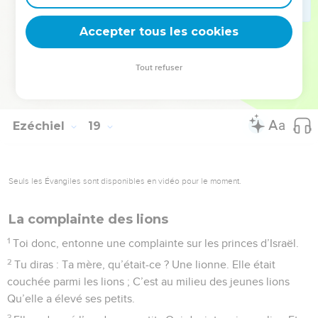
32
Car je ne désire pas la mort de celui qui meurt, – oracle du
Accepter tous les cookies
Seigneur, l’Éternel. Convertissez-vous donc et vivez.
© Société biblique française – Bibli’O, 1978, avec autorisation. Pour vous procurer
Tout refuser
une Bible imprimée, rendez-vous sur www.editionsbiblio.fr
Ezéchiel
19
Seuls les Évangiles sont disponibles en vidéo pour le moment.
La complainte des lions
1
Toi donc, entonne une complainte sur les princes d’Israël.
2
Tu diras : Ta mère, qu’était-ce ? Une lionne. Elle était
couchée parmi les lions ; C’est au milieu des jeunes lions
Qu’elle a élevé ses petits.
3