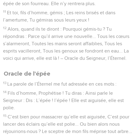
épée de son fourreau. Elle n’y rentrera plus.
11
Et toi, fils d’homme, gémis ; Les reins brisés et dans
l’amertume, Tu gémiras sous leurs yeux !
12
Alors, quand ils te diront : Pourquoi gémis-tu ? Tu
répondras : Parce qu’il arrive une nouvelle... Tous les cœurs
s’alarmeront, Toutes les mains seront affaiblies, Tous les
esprits vacilleront, Tous les genoux se fondront en eau... La
voici qui arrive, elle est là ! – Oracle du Seigneur, l’Éternel.
Oracle de l'épée
13
La parole de l’Éternel me fut adressée en ces mots :
14
Fils d’homme, Prophétise ! Tu diras : Ainsi parle le
Seigneur : Dis : L’épée ! l’épée ! Elle est aiguisée, elle est
polie.
15
C’est bien pour massacrer qu’elle est aiguisée, C’est pour
lancer des éclairs qu’elle est polie... Ou bien alors nous
réjouirions-nous ? Le sceptre de mon fils méprise tout arbre...