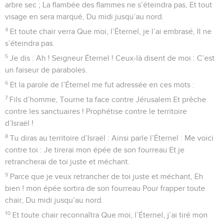
arbre sec ; La flambée des flammes ne s’éteindra pas, Et tout
visage en sera marqué, Du midi jusqu’au nord.
4
Et toute chair verra Que moi, l’Éternel, je l’ai embrasé, Il ne
s’éteindra pas.
5
Je dis : Ah ! Seigneur Éternel ! Ceux-là disent de moi : C’est
un faiseur de paraboles.
6
Et la parole de l’Éternel me fut adressée en ces mots :
7
Fils d’homme, Tourne ta face contre Jérusalem Et prêche
contre les sanctuaires ! Prophétise contre le territoire
d’Israël !
8
Tu diras au territoire d’Israël : Ainsi parle l’Éternel : Me voici
contre toi : Je tirerai mon épée de son fourreau Et je
retrancherai de toi juste et méchant.
9
Parce que je veux retrancher de toi juste et méchant, Eh
bien ! mon épée sortira de son fourreau Pour frapper toute
chair, Du midi jusqu’au nord.
10
Et toute chair reconnaîtra Que moi, l’Éternel, j’ai tiré mon