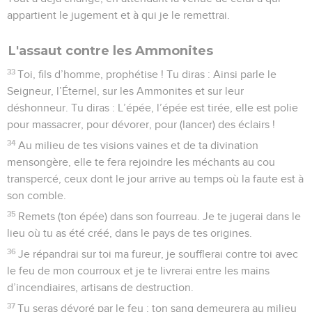
appartient le jugement et à qui je le remettrai.
L'assaut contre les Ammonites
33
Toi, fils d’homme, prophétise ! Tu diras : Ainsi parle le
Seigneur, l’Éternel, sur les Ammonites et sur leur
déshonneur. Tu diras : L’épée, l’épée est tirée, elle est polie
pour massacrer, pour dévorer, pour (lancer) des éclairs !
34
Au milieu de tes visions vaines et de ta divination
mensongère, elle te fera rejoindre les méchants au cou
transpercé, ceux dont le jour arrive au temps où la faute est à
son comble.
35
Remets (ton épée) dans son fourreau. Je te jugerai dans le
lieu où tu as été créé, dans le pays de tes origines.
36
Je répandrai sur toi ma fureur, je soufflerai contre toi avec
le feu de mon courroux et je te livrerai entre les mains
d’incendiaires, artisans de destruction.
37
Tu seras dévoré par le feu ; ton sang demeurera au milieu