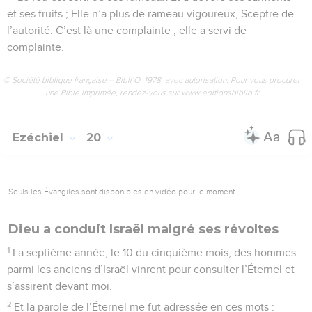
et ses fruits ; Elle n’a plus de rameau vigoureux, Sceptre de
l’autorité. C’est là une complainte ; elle a servi de
complainte.
© Société biblique française – Bibli’O, 1978, avec autorisation. Pour vous procurer
une Bible imprimée, rendez-vous sur www.editionsbiblio.fr
Ezéchiel
20
Seuls les Évangiles sont disponibles en vidéo pour le moment.
Dieu a conduit Israël malgré ses révoltes
1
La septième année, le 10 du cinquième mois, des hommes
parmi les anciens d’Israël vinrent pour consulter l’Éternel et
s’assirent devant moi.
2
Et la parole de l’Éternel me fut adressée en ces mots :