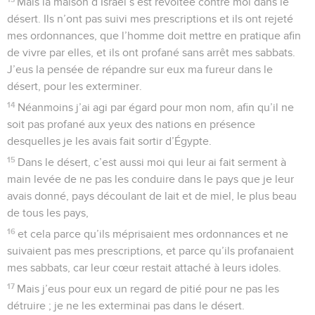
Mais la maison d’Israël s’est révoltée contre moi dans le
désert. Ils n’ont pas suivi mes prescriptions et ils ont rejeté
mes ordonnances, que l’homme doit mettre en pratique afin
de vivre par elles, et ils ont profané sans arrêt mes sabbats.
J’eus la pensée de répandre sur eux ma fureur dans le
désert, pour les exterminer.
14
Néanmoins j’ai agi par égard pour mon nom, afin qu’il ne
soit pas profané aux yeux des nations en présence
desquelles je les avais fait sortir d’Égypte.
15
Dans le désert, c’est aussi moi qui leur ai fait serment à
main levée de ne pas les conduire dans le pays que je leur
avais donné, pays découlant de lait et de miel, le plus beau
de tous les pays,
16
et cela parce qu’ils méprisaient mes ordonnances et ne
suivaient pas mes prescriptions, et parce qu’ils profanaient
mes sabbats, car leur cœur restait attaché à leurs idoles.
17
Mais j’eus pour eux un regard de pitié pour ne pas les
détruire ; je ne les exterminai pas dans le désert.