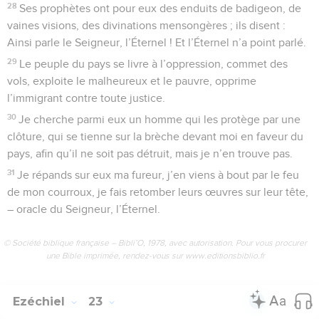
28
Ses prophètes ont pour eux des enduits de badigeon, de
vaines visions, des divinations mensongères ; ils disent :
Ainsi parle le Seigneur, l’Éternel ! Et l’Éternel n’a point parlé.
29
Le peuple du pays se livre à l’oppression, commet des
vols, exploite le malheureux et le pauvre, opprime
l’immigrant contre toute justice.
30
Je cherche parmi eux un homme qui les protège par une
clôture, qui se tienne sur la brèche devant moi en faveur du
pays, afin qu’il ne soit pas détruit, mais je n’en trouve pas.
31
Je répands sur eux ma fureur, j’en viens à bout par le feu
de mon courroux, je fais retomber leurs œuvres sur leur tête,
– oracle du Seigneur, l’Éternel.
© Société biblique française – Bibli’O, 1978, avec autorisation. Pour vous procurer
une Bible imprimée, rendez-vous sur www.editionsbiblio.fr
Ezéchiel
23