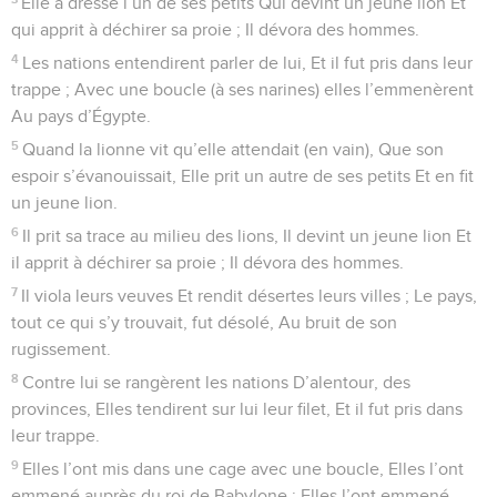
Elle a dressé l’un de ses petits Qui devint un jeune lion Et
qui apprit à déchirer sa proie ; Il dévora des hommes.
4
Les nations entendirent parler de lui, Et il fut pris dans leur
trappe ; Avec une boucle (à ses narines) elles l’emmenèrent
Au pays d’Égypte.
5
Quand la lionne vit qu’elle attendait (en vain), Que son
espoir s’évanouissait, Elle prit un autre de ses petits Et en fit
un jeune lion.
6
Il prit sa trace au milieu des lions, Il devint un jeune lion Et
il apprit à déchirer sa proie ; Il dévora des hommes.
7
Il viola leurs veuves Et rendit désertes leurs villes ; Le pays,
tout ce qui s’y trouvait, fut désolé, Au bruit de son
rugissement.
8
Contre lui se rangèrent les nations D’alentour, des
provinces, Elles tendirent sur lui leur filet, Et il fut pris dans
leur trappe.
9
Elles l’ont mis dans une cage avec une boucle, Elles l’ont
emmené auprès du roi de Babylone ; Elles l’ont emmené