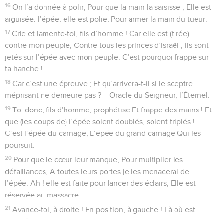
16
On l’a donnée à polir, Pour que la main la saisisse ; Elle est
aiguisée, l’épée, elle est polie, Pour armer la main du tueur.
17
Crie et lamente-toi, fils d’homme ! Car elle est (tirée)
contre mon peuple, Contre tous les princes d’Israël ; Ils sont
jetés sur l’épée avec mon peuple. C’est pourquoi frappe sur
ta hanche !
18
Car c’est une épreuve ; Et qu’arrivera-t-il si le sceptre
méprisant ne demeure pas ? – Oracle du Seigneur, l’Éternel.
19
Toi donc, fils d’homme, prophétise Et frappe des mains ! Et
que (les coups de) l’épée soient doublés, soient triplés !
C’est l’épée du carnage, L’épée du grand carnage Qui les
poursuit.
20
Pour que le cœur leur manque, Pour multiplier les
défaillances, A toutes leurs portes je les menacerai de
l’épée. Ah ! elle est faite pour lancer des éclairs, Elle est
réservée au massacre.
21
Avance-toi, à droite ! En position, à gauche ! Là où est