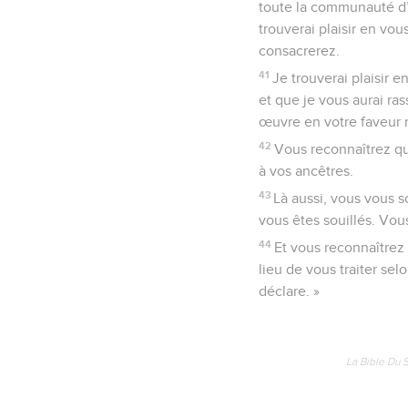
toute la communauté d’I
trouverai plaisir en vou
consacrerez.
41
Je trouverai plaisir 
et que je vous aurai ra
œuvre en votre faveur 
42
Vous reconnaîtrez que
à vos ancêtres.
43
Là aussi, vous vous 
vous êtes souillés. Vou
44
Et vous reconnaîtrez
lieu de vous traiter sel
déclare. »
La Bible Du 