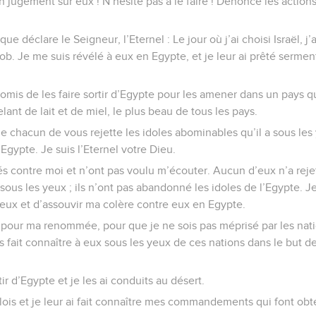
n jugement sur eux ! N’hésite pas à le faire ! Dénonce les actio
,
e que déclare le Seigneur, l’Eternel : Le jour où j’ai choisi Israël, 
b. Je me suis révélé à eux en Egypte, et je leur ai prêté serment
 promis de les faire sortir d’Egypte pour les amener dans un pays 
lant de lait et de miel, le plus beau de tous les pays.
 Que chacun de vous rejette les idoles abominables qu’il a sous le
’Egypte. Je suis l’Eternel votre Dieu.
tés contre moi et n’ont pas voulu m’écouter. Aucun d’eux n’a reje
 sous les yeux ; ils n’ont pas abandonné les idoles de l’Egypte. J
eux et d’assouvir ma colère contre eux en Egypte.
d pour ma renommée, pour que je ne sois pas méprisé par les nati
is fait connaître à eux sous les yeux de ces nations dans le but de 
tir d’Egypte et je les ai conduits au désert.
ois et je leur ai fait connaître mes commandements qui font obten