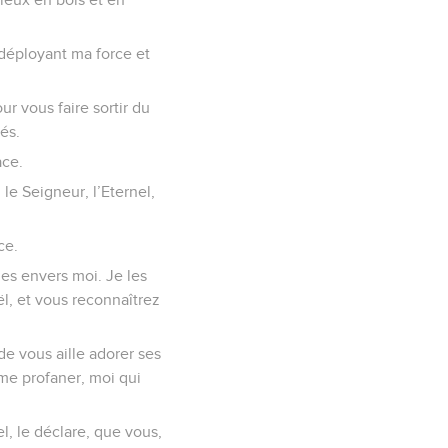
n déployant ma force et
r vous faire sortir du
és.
ace.
le Seigneur, l’Eternel,
ce.
les envers moi. Je les
aël, et vous reconnaîtrez
de vous aille adorer ses
 me profaner, moi qui
l, le déclare, que vous,