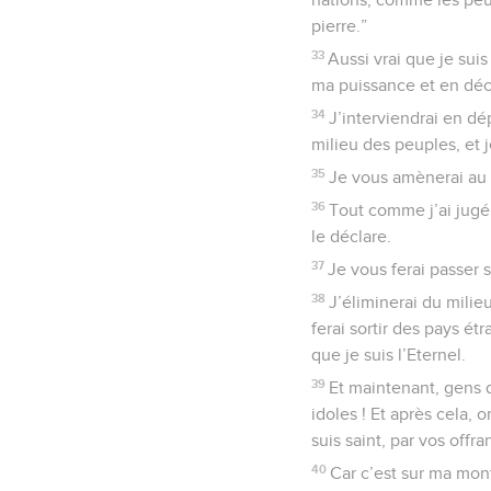
pierre.”
33
Aussi vrai que je suis
ma puissance et en déc
34
J’interviendrai en dé
milieu des peuples, et 
35
Je vous amènerai au d
36
Tout comme j’ai jugé 
le déclare.
37
Je vous ferai passer 
38
J’éliminerai du milie
ferai sortir des pays ét
que je suis l’Eternel.
39
Et maintenant, gens d
idoles ! Et après cela,
suis saint, par vos offra
40
Car c’est sur ma mont