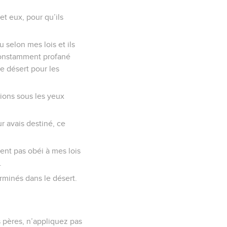
et eux, pour qu’ils
 selon mes lois et ils
 constamment profané
e désert pour les
tions sous les yeux
ur avais destiné, ce
ent pas obéi à mes lois
.
terminés dans le désert.
s pères, n’appliquez pas