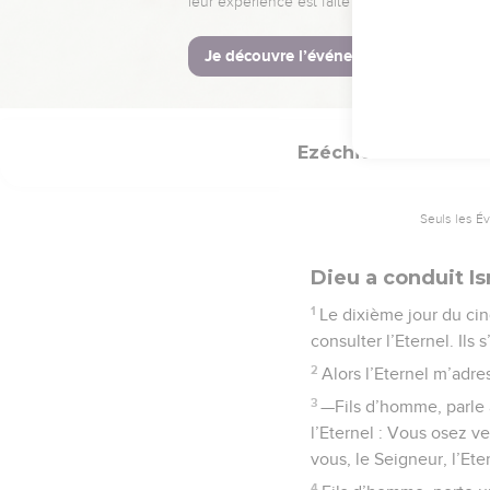
de sceptre royal, c’est
La Bible Du 
Ezéchiel
20
Seuls les É
Dieu a conduit Is
1
Le dixième jour du ci
consulter l’Eternel. Ils 
2
Alors l’Eternel m’adre
3
—Fils d’homme, parle a
l’Eternel : Vous osez ve
vous, le Seigneur, l’Eter
4