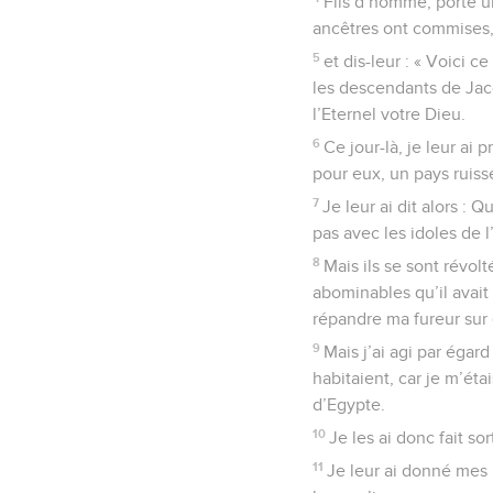
Fils d’homme, porte u
ancêtres ont commises
5
et dis-leur : « Voici c
les descendants de Jaco
l’Eternel votre Dieu.
6
Ce jour-là, je leur ai
pour eux, un pays ruisse
7
Je leur ai dit alors :
pas avec les idoles de l
8
Mais ils se sont révol
abominables qu’il avait
répandre ma fureur sur 
9
Mais j’ai agi par égar
habitaient, car je m’éta
d’Egypte.
10
Je les ai donc fait sor
11
Je leur ai donné mes l