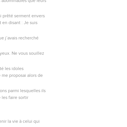
ns abominables que leurs
j’ai prêté serment envers
 en disant : Je suis
que j’avais recherché
s yeux. Ne vous souillez
té les idoles
e me proposai alors de
ons parmi lesquelles ils
les faire sortir
ir la vie à celui qui