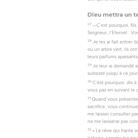
Dieu mettra un te
27
—C’est pourquoi, fils
Seigneur, l’Eternel : V
28
Je les ai fait entrer 
ou un arbre vert, ils ont
leurs parfums apaisants 
29
Je leur ai demandé a
subsisté jusqu’à ce jour
30
C’est pourquoi, dis à
vous pas en suivant le 
31
Quand vous présentez 
sacrifice, vous continu
me laisser consulter par 
ne me laisserai pas con
32
« Le rêve qui hante v
nations, comme les peup