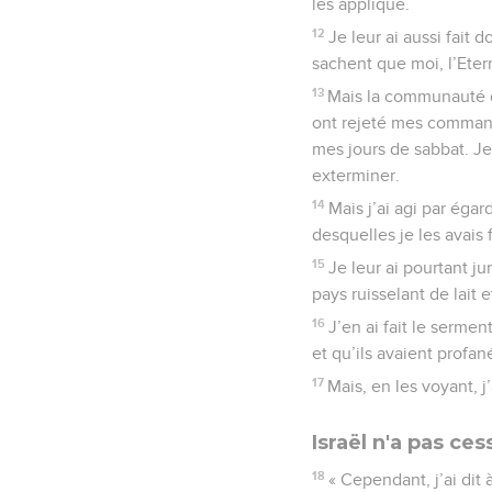
les applique.
12
Je leur ai aussi fait 
sachent que moi, l’Eter
13
Mais la communauté d’I
ont rejeté mes commande
mes jours de sabbat. Je
exterminer.
14
Mais j’ai agi par éga
desquelles je les avais f
15
Je leur ai pourtant ju
pays ruisselant de lait 
16
J’en ai fait le serme
et qu’ils avaient profan
17
Mais, en les voyant, j
Israël n'a pas ce
18
« Cependant, j’ai dit