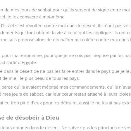
don de mes jours de sabbat pour qu’ils servent de signe entre moi 
nel, je les consacre à moi-même.
sraël s’est révoltée contre moi dans le désert, ils n’ont pas vécu
ments qui font obtenir la vie à celui qui les applique. Ils ont
 me suis proposé alors de déchaîner ma colère contre eux dans l
rd pour ma renommée, pour que je ne sois pas méprisé par les na
ait sortir d’Egypte.
ré dans le désert de ne pas les faire entrer dans le pays que je le
et de miel, le plus beau de tous les pays.
nt parce qu’ils avaient méprisé mes commandements, qu’ils n’avai
é mes jours de sabbat, car leur cœur restait attaché à leurs idoles
’ai eu trop pitié d’eux pour les détruire, aussi je ne les ai pas ex
ssé de désobéir à Dieu
 à leurs enfants dans le désert : Ne suivez pas les principes de vo