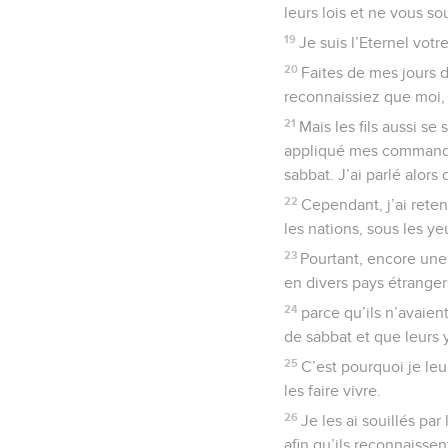
leurs lois et ne vous so
19
Je suis l’Eternel vo
20
Faites de mes jours d
reconnaissiez que moi, l
21
Mais les fils aussi se
appliqué mes commandeme
sabbat. J’ai parlé alor
22
Cependant, j’ai rete
les nations, sous les yeu
23
Pourtant, encore une f
en divers pays étranger
24
parce qu’ils n’avaie
de sabbat et que leurs 
25
C’est pourquoi je le
les faire vivre.
26
Je les ai souillés par
afin qu’ils reconnaissent