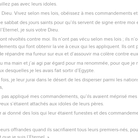
uillez pas avec leurs idoles.
tre Dieu. Vivez selon mes lois, obéissez à mes commandements et
e sabbat des jours saints pour qu’ils servent de signe entre moi 
’Eternel, je suis votre Dieu.
 sont révoltés contre moi. Ils n’ont pas vécu selon mes lois ; ils n
nts qui font obtenir la vie à ceux qui les appliquent. Ils ont 
s de répandre ma fureur sur eux et d’assouvir ma colère contre eux
nu ma main et j’ai agi par égard pour ma renommée, pour que je 
x desquelles je les avais fait sortir d’Egypte.
ois, je leur jurai dans le désert de les disperser parmi les natio
s,
nt pas appliqué mes commandements, qu’ils avaient méprisé mes 
yeux s’étaient attachés aux idoles de leurs pères.
ur ai donné des lois qui leur étaient funestes et des commandem
 leurs offrandes quand ils sacrifiaient tous leurs premiers-nés, po
 que je suis l’Eternel. »