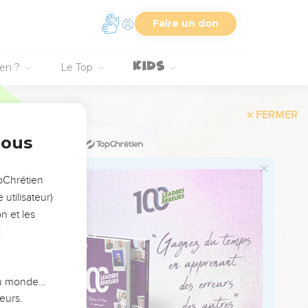
nt terrorisés en
Faire un don
 filets pour le prendre :
ien ?
Le Top
, et on l’emprisonna
aël.
nous
 donnait du fruit et
opChrétien
utilisateur)
rains. Sa taille s’éleva
n et les
:
ée et ses fruits sont
 du monde…
eurs.
meaux vigoureux : plus