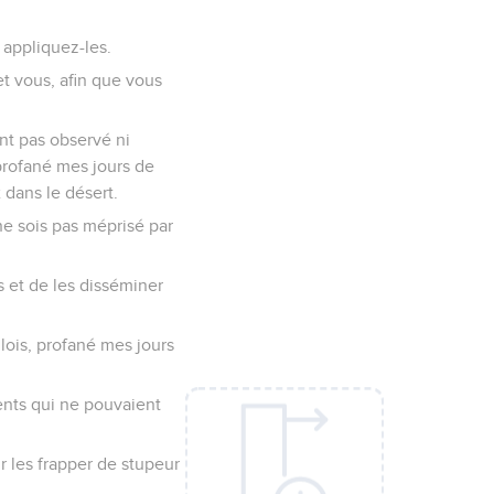
 appliquez-les.
et vous, afin que vous
’ont pas observé ni
profané mes jours de
 dans le désert.
ne sois pas méprisé par
ns et de les disséminer
lois, profané mes jours
ents qui ne pouvaient
ur les frapper de stupeur