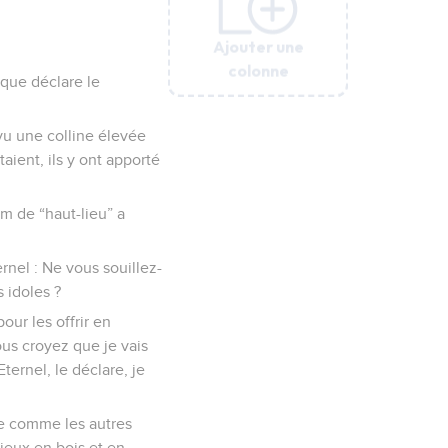
Ajouter une
Ajouter une
Ajouter une
Ajouter une
Ajouter une
colonne
colonne
colonne
colonne
colonne
 que déclare le
t vu une colline élevée
itaient, ils y ont apporté
m de “haut-lieu” a
rnel : Ne vous souillez-
 idoles ?
our les offrir en
ous croyez que je vais
Eternel, le déclare, je
tre comme les autres
ieux en bois et en