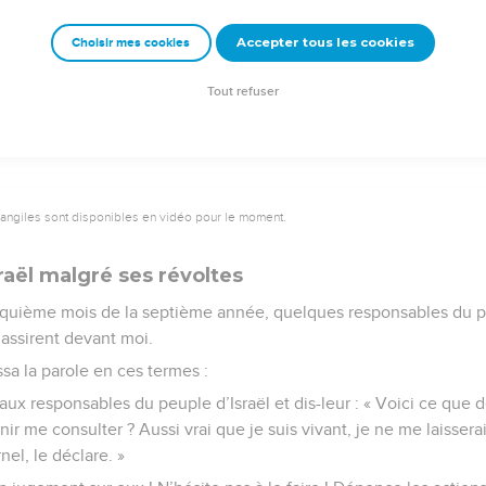
 là une complainte, à chanter comme telle. »
Accepter tous les cookies
Choisir mes cookies
Semeur Copyright © 1992, 1999 by Biblica, Inc.® Used by permission. All rights reserv
Tout refuser
vangiles sont disponibles en vidéo pour le moment.
raël malgré ses révoltes
nquième mois de la septième année, quelques responsables du pe
s’assirent devant moi.
ssa la parole en ces termes :
ux responsables du peuple d’Israël et dis-leur : « Voici ce que d
nir me consulter ? Aussi vrai que je suis vivant, je ne me laissera
nel, le déclare. »