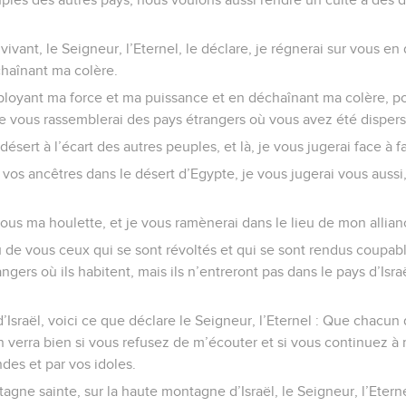
 vivant, le Seigneur, l’Eternel, le déclare, je régnerai sur vous e
haînant ma colère.
ployant ma force et ma puissance et en déchaînant ma colère, pou
je vous rassemblerai des pays étrangers où vous avez été dispers
ésert à l’écart des autres peuples, et là, je vous jugerai face à f
vos ancêtres dans le désert d’Egypte, je vous jugerai vous aussi, 
sous ma houlette, et je vous ramènerai dans le lieu de mon allian
u de vous ceux qui se sont révoltés et qui se sont rendus coupab
rangers où ils habitent, mais ils n’entreront pas dans le pays d’Isr
’Israël, voici ce que déclare le Seigneur, l’Eternel : Que chacun 
 on verra bien si vous refusez de m’écouter et si vous continuez à
ndes et par vos idoles.
agne sainte, sur la haute montagne d’Israël, le Seigneur, l’Eterne