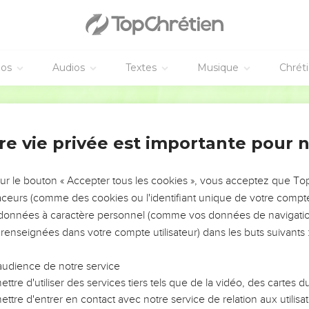
 détruisit leurs villes, le pays tout entier et tous ses habitants fure
des pays d’alentour se mirent contre lui et tendirent sur lui leurs
éos
Audios
Textes
Musique
Chrét
e.
, des crochets aux narines, et on le conduisit au roi de Babylone
Semeur
r qu’on n’entende plus tous ses rugissements sur les monts d’Isr
re vie privée est importante pour 
 la vigne
 à une vigne plantée au bord de l’eau au temps de ton repos. Elle
sur le bouton « Accepter tous les cookies », vous acceptez que T
grâce à l’eau abondante.
traceurs (comme des cookies ou l'identifiant unique de votre compte 
anches qui étaient vigoureuses et devinrent des sceptres de souve
s données à caractère personnel (comme vos données de navigatio
 elle frappait la vue par sa grandeur et ses nombreux sarments.
 renseignées dans votre compte utilisateur) dans les buts suivants 
ée avec fureur, on l’a jetée par terre. Le vent d’orient l’a desséch
ureux se sont flétris, le feu les a brûlés.
audience de notre service
ransplantée au désert dans une terre aride, sur un sol desséché.
ttre d'utiliser des services tiers tels que de la vidéo, des cartes
ttre d'entrer en contact avec notre service de relation aux utilisat
s branches et dévoré sarments et fruits. Il ne poussera plus de ra