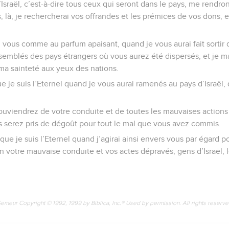
sraël, c’est-à-dire tous ceux qui seront dans le pays, me rendront
s, là, je rechercherai vos offrandes et les prémices de vos dons,
en vous comme au parfum apaisant, quand je vous aurai fait sortir
ssemblés des pays étrangers où vous aurez été dispersés, et je m
ma sainteté aux yeux des nations.
 je suis l’Eternel quand je vous aurai ramenés au pays d’Israël, 
souviendrez de votre conduite et de toutes les mauvaises actions
s serez pris de dégoût pour tout le mal que vous avez commis.
 que je suis l’Eternel quand j’agirai ainsi envers vous par égar
on votre mauvaise conduite et vos actes dépravés, gens d’Israël, l
Semeur Copyright © 1992, 1999 by Biblica, Inc.® Used by permission. All rights reserv