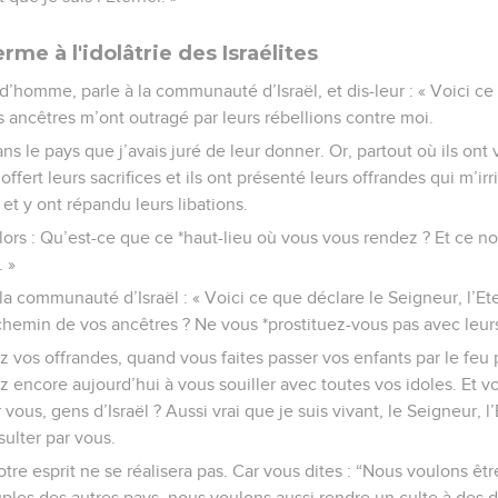
rme à l'idolâtrie des Israélites
 d’homme, parle à la communauté d’Israël, et dis-leur : « Voici ce
os ancêtres m’ont outragé par leurs rébellions contre moi.
dans le pays que j’avais juré de leur donner. Or, partout où ils on
 offert leurs sacrifices et ils ont présenté leurs offrandes qui m’irr
et y ont répandu leurs libations.
lors : Qu’est-ce que ce *haut-lieu où vous vous rendez ? Et ce no
. »
 la communauté d’Israël : « Voici ce que déclare le Seigneur, l’Ete
chemin de vos ancêtres ? Ne vous *prostituez-vous pas avec leurs
vos offrandes, quand vous faites passer vos enfants par le feu p
ez encore aujourd’hui à vous souiller avec toutes vos idoles. Et v
vous, gens d’Israël ? Aussi vrai que je suis vivant, le Seigneur, l’
sulter par vous.
otre esprit ne se réalisera pas. Car vous dites : “Nous voulons ê
les des autres pays, nous voulons aussi rendre un culte à des d