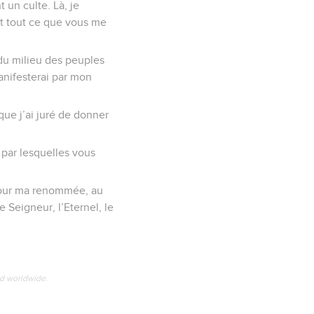
 un culte. Là, je
 et tout ce que vous me
 du milieu des peuples
anifesterai par mon
que j’ai juré de donner
 par lesquelles vous
d pour ma renommée, au
e Seigneur, l’Eternel, le
ed worldwide.