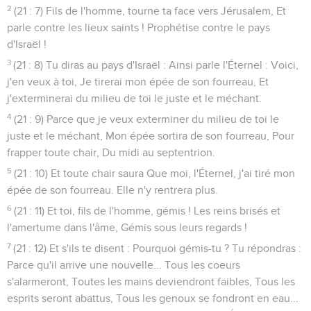
2
(21 : 7) Fils de l'homme, tourne ta face vers Jérusalem, Et
parle contre les lieux saints ! Prophétise contre le pays
d'Israël !
3
(21 : 8) Tu diras au pays d'Israël : Ainsi parle l'Éternel : Voici,
j'en veux à toi, Je tirerai mon épée de son fourreau, Et
j'exterminerai du milieu de toi le juste et le méchant.
4
(21 : 9) Parce que je veux exterminer du milieu de toi le
juste et le méchant, Mon épée sortira de son fourreau, Pour
frapper toute chair, Du midi au septentrion.
5
(21 : 10) Et toute chair saura Que moi, l'Éternel, j'ai tiré mon
épée de son fourreau. Elle n'y rentrera plus.
6
(21 : 11) Et toi, fils de l'homme, gémis ! Les reins brisés et
l'amertume dans l'âme, Gémis sous leurs regards !
7
(21 : 12) Et s'ils te disent : Pourquoi gémis-tu ? Tu répondras :
Parce qu'il arrive une nouvelle... Tous les coeurs
s'alarmeront, Toutes les mains deviendront faibles, Tous les
esprits seront abattus, Tous les genoux se fondront en eau...