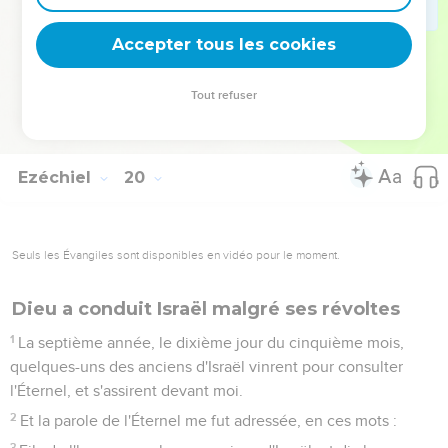
ont été rompus et desséchés ; Le feu les a dévorés.
13
Et maintenant elle est plantée dans le désert, Dans une
Accepter tous les cookies
terre sèche et aride.
14
Le feu est sorti de ses branches, Et a dévoré son fruit ; Elle
Tout refuser
n'a plus de rameau vigoureux Pour un sceptre de souverain.
C'est là une complainte, et cela servira de complainte.
Ezéchiel
20
Seuls les Évangiles sont disponibles en vidéo pour le moment.
Dieu a conduit Israël malgré ses révoltes
1
La septième année, le dixième jour du cinquième mois,
quelques-uns des anciens d'Israël vinrent pour consulter
l'Éternel, et s'assirent devant moi.
2
Et la parole de l'Éternel me fut adressée, en ces mots :
3