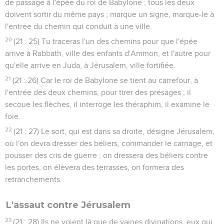
de passage à l'épée du roi de Babylone ; tous les deux
doivent sortir du même pays ; marque un signe, marque-le à
l'entrée du chemin qui conduit à une ville.
20
(21 : 25) Tu traceras l'un des chemins pour que l'épée
arrive à Rabbath, ville des enfants d'Ammon, et l'autre pour
qu'elle arrive en Juda, à Jérusalem, ville fortifiée.
21
(21 : 26) Car le roi de Babylone se tient au carrefour, à
l'entrée des deux chemins, pour tirer des présages ; il
secoue les flèches, il interroge les théraphim, il examine le
foie.
22
(21 : 27) Le sort, qui est dans sa droite, désigne Jérusalem,
où l'on devra dresser des béliers, commander le carnage, et
pousser des cris de guerre ; on dressera des béliers contre
les portes, on élèvera des terrasses, on formera des
retranchements.
L'assaut contre Jérusalem
23
(21 : 28) Ils ne voient là que de vaines divinations, eux qui