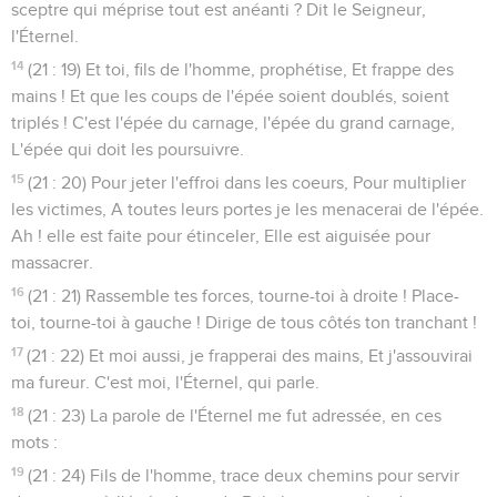
sceptre qui méprise tout est anéanti ? Dit le Seigneur,
l'Éternel.
14
(21 : 19) Et toi, fils de l'homme, prophétise, Et frappe des
mains ! Et que les coups de l'épée soient doublés, soient
triplés ! C'est l'épée du carnage, l'épée du grand carnage,
L'épée qui doit les poursuivre.
15
(21 : 20) Pour jeter l'effroi dans les coeurs, Pour multiplier
les victimes, A toutes leurs portes je les menacerai de l'épée.
Ah ! elle est faite pour étinceler, Elle est aiguisée pour
massacrer.
16
(21 : 21) Rassemble tes forces, tourne-toi à droite ! Place-
toi, tourne-toi à gauche ! Dirige de tous côtés ton tranchant !
17
(21 : 22) Et moi aussi, je frapperai des mains, Et j'assouvirai
ma fureur. C'est moi, l'Éternel, qui parle.
18
(21 : 23) La parole de l'Éternel me fut adressée, en ces
mots :
19
(21 : 24) Fils de l'homme, trace deux chemins pour servir