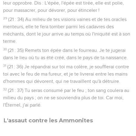
leur opprobre. Dis : L'épée, l'épée est tirée, elle est polie,
pour massacrer, pour dévorer, pour étinceler !
29
(21 : 34) Au milieu de tes visions vaines et de tes oracles
menteurs, elle te fera tomber parmi les cadavres des
méchants, dont le jour arrive au temps où l'iniquité est à son
terme.
30
(21 : 35) Remets ton épée dans le fourreau. Je te jugerai
dans le lieu où tu as été créé, dans le pays de ta naissance.
31
(21 : 36) Je répandrai sur toi ma colère, je soufflerai contre
toi avec le feu de ma fureur, et je te livrerai entre les mains
d'hommes qui dévorent, qui ne travaillent qu'à détruire.
32
(21 : 37) Tu seras consumé par le feu ; ton sang coulera au
milieu du pays ; on ne se souviendra plus de toi. Car moi,
l'Éternel, j'ai parlé.
L'assaut contre les Ammonites