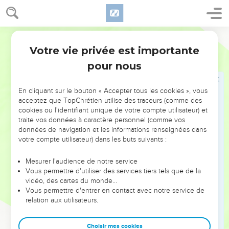
provinces ; Elles tendirent sur lui leur rets, Et il fut pris dans
leur fosse.
9
Segond 1910
Elles mirent une boucle à ses narines, le placèrent dans
une cage, Et l'emmenèrent auprès du roi de Babylone ; Puis
Votre vie privée est importante
Ezéchiel
19
elles le conduisirent dans une forteresse, Afin qu'on
pour nous
n'entende plus sa voix sur les montagnes d'Israël.
En cliquant sur le bouton « Accepter tous les cookies », vous
La complainte de la vigne
acceptez que TopChrétien utilise des traceurs (comme des
cookies ou l'identifiant unique de votre compte utilisateur) et
10
Ta mère était, comme toi, semblable à une vigne, Plantée
traite vos données à caractère personnel (comme vos
près des eaux. Elle était féconde et chargée de branches, A
données de navigation et les informations renseignées dans
cause de l'abondance des eaux.
votre compte utilisateur) dans les buts suivants :
11
Elle avait de vigoureux rameaux pour des sceptres de
Mesurer l'audience de notre service
souverains ; Par son élévation elle dominait les branches
Vous permettre d'utiliser des services tiers tels que de la
touffues ; Elle attirait les regards par sa hauteur, Et par la
vidéo, des cartes du monde…
Vous permettre d'entrer en contact avec notre service de
multitude de ses rameaux.
relation aux utilisateurs.
12
Mais elle a été arrachée avec fureur et jetée par terre ; Le
vent d'orient a desséché son fruit ; Ses rameaux vigoureux
Choisir mes cookies