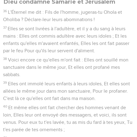
Dieu condamne Samarie et Jérusalem
36
L'Éternel me dit : Fils de l'homme, jugeras-tu Ohola et
Oholiba ? Déclare-leur leurs abominations !
37
Elles se sont livrées à l'adultère, et il y a du sang à leurs
mains : Elles ont commis adultère avec leurs idoles ; Et les
enfants qu'elles m'avaient enfantés, Elles les ont fait passer
par le feu Pour qu'ils leur servent d'aliment.
38
Voici encore ce qu'elles m'ont fait : Elles ont souillé mon
sanctuaire dans le même jour, Et elles ont profané mes
sabbats.
39
Elles ont immolé leurs enfants à leurs idoles, Et elles sont
allées le même jour dans mon sanctuaire, Pour le profaner.
C'est là ce qu'elles ont fait dans ma maison.
40
Et même elles ont fait chercher des hommes venant de
loin, Elles leur ont envoyé des messagers, et voici, ils sont
venus. Pour eux tu t'es lavée, tu as mis du fard à tes yeux, Tu
t'es parée de tes ornements ;