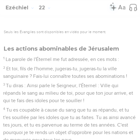
Ezéchiel
22
Seuls les Évangiles sont disponibles en vidéo pour le moment.
Les actions abominables de Jérusalem
1
La parole de l'Éternel me fut adressée, en ces mots :
2
Et toi, fils de l'homme, jugeras-tu, jugeras-tu la ville
sanguinaire ? Fais-lui connaître toutes ses abominations !
3
Tu diras : Ainsi parle le Seigneur, l'Éternel : Ville qui
répands le sang au milieu de toi, pour que ton jour arrive, et
qui te fais des idoles pour te souiller !
4
Tu es coupable à cause du sang que tu as répandu, et tu
t'es souillée par les idoles que tu as faites. Tu as ainsi avancé
tes jours, et tu es parvenue au terme de tes années. C'est
pourquoi je te rends un objet d'opprobre pour les nations et
de moquerie pour tous les pays.