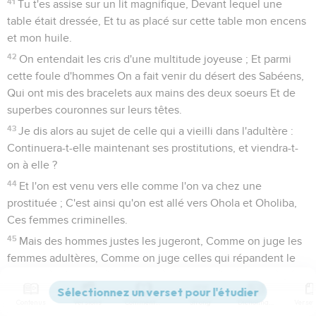
41
Tu t'es assise sur un lit magnifique, Devant lequel une
table était dressée, Et tu as placé sur cette table mon encens
et mon huile.
42
On entendait les cris d'une multitude joyeuse ; Et parmi
cette foule d'hommes On a fait venir du désert des Sabéens,
Qui ont mis des bracelets aux mains des deux soeurs Et de
superbes couronnes sur leurs têtes.
43
Je dis alors au sujet de celle qui a vieilli dans l'adultère :
Continuera-t-elle maintenant ses prostitutions, et viendra-t-
on à elle ?
44
Et l'on est venu vers elle comme l'on va chez une
prostituée ; C'est ainsi qu'on est allé vers Ohola et Oholiba,
Ces femmes criminelles.
45
Mais des hommes justes les jugeront, Comme on juge les
femmes adultères, Comme on juge celles qui répandent le
sang ; Car elles sont adultères, et il y a du sang à leurs mains.
46
Car ainsi parle le Seigneur, l'Éternel : Je ferai monter
Contenus
Versions
Commentaires
Strong
Dictionnaire
contre elles une multitude, Et je les livrerai à la terreur et au