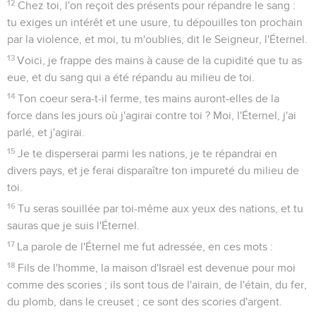
12
Chez toi, l'on reçoit des présents pour répandre le sang :
tu exiges un intérêt et une usure, tu dépouilles ton prochain
par la violence, et moi, tu m'oublies, dit le Seigneur, l'Éternel.
13
Voici, je frappe des mains à cause de la cupidité que tu as
eue, et du sang qui a été répandu au milieu de toi.
14
Ton coeur sera-t-il ferme, tes mains auront-elles de la
force dans les jours où j'agirai contre toi ? Moi, l'Éternel, j'ai
parlé, et j'agirai.
15
Je te disperserai parmi les nations, je te répandrai en
divers pays, et je ferai disparaître ton impureté du milieu de
toi.
16
Tu seras souillée par toi-même aux yeux des nations, et tu
sauras que je suis l'Éternel.
17
La parole de l'Éternel me fut adressée, en ces mots :
18
Fils de l'homme, la maison d'Israël est devenue pour moi
comme des scories ; ils sont tous de l'airain, de l'étain, du fer,
du plomb, dans le creuset ; ce sont des scories d'argent.