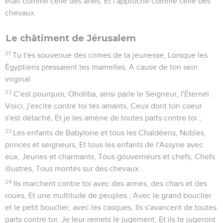
était comme celle des ânes, Et l'approche comme celle des
chevaux.
Le châtiment de Jérusalem
21
Tu t'es souvenue des crimes de ta jeunesse, Lorsque les
Égyptiens pressaient tes mamelles, A cause de ton sein
virginal.
22
C'est pourquoi, Oholiba, ainsi parle le Seigneur, l'Éternel :
Voici, j'excite contre toi tes amants, Ceux dont ton coeur
s'est détaché, Et je les amène de toutes parts contre toi ;
23
Les enfants de Babylone et tous les Chaldéens, Nobles,
princes et seigneurs, Et tous les enfants de l'Assyrie avec
eux, Jeunes et charmants, Tous gouverneurs et chefs, Chefs
illustres, Tous montés sur des chevaux.
24
Ils marchent contre toi avec des armes, des chars et des
roues, Et une multitude de peuples ; Avec le grand bouclier
et le petit bouclier, avec les casques, Ils s'avancent de toutes
parts contre toi. Je leur remets le jugement, Et ils te jugeront