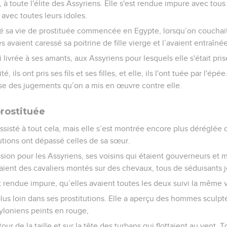
x, à toute l'élite des Assyriens. Elle s'est rendue impure avec tou
, avec toutes leurs idoles.
é sa vie de prostituée commencée en Egypte, lorsqu’on couchait 
avaient caressé sa poitrine de fille vierge et l’avaient entraînée
ai livrée à ses amants, aux Assyriens pour lesquels elle s'était pri
é, ils ont pris ses fils et ses filles, et elle, ils l'ont tuée par l'ép
se des jugements qu’on a mis en œuvre contre elle.
prostituée
ssisté à tout cela, mais elle s’est montrée encore plus déréglée 
utions ont dépassé celles de sa sœur.
ssion pour les Assyriens, ses voisins qui étaient gouverneurs et m
aient des cavaliers montés sur des chevaux, tous de séduisants
ait rendue impure, qu’elles avaient toutes les deux suivi la même 
lus loin dans ses prostitutions. Elle a aperçu des hommes sculpté
yloniens peints en rouge,
ur de la taille et sur la tête des turbans qui flottaient au vent. 