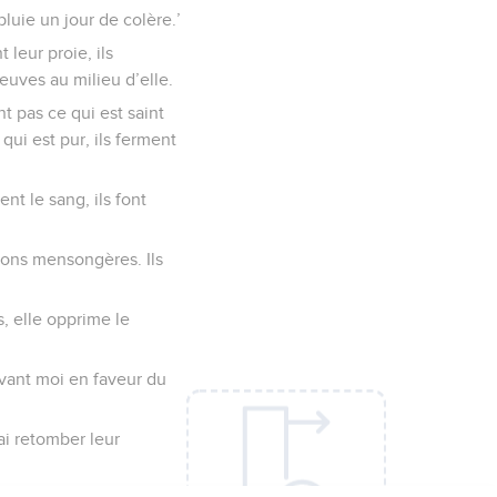
pluie un jour de colère.’
 leur proie, ils
veuves au milieu d’elle.
t pas ce qui est saint
qui est pur, ils ferment
ent le sang, ils font
tions mensongères. Ils
s, elle opprime le
evant moi en faveur du
ai retomber leur