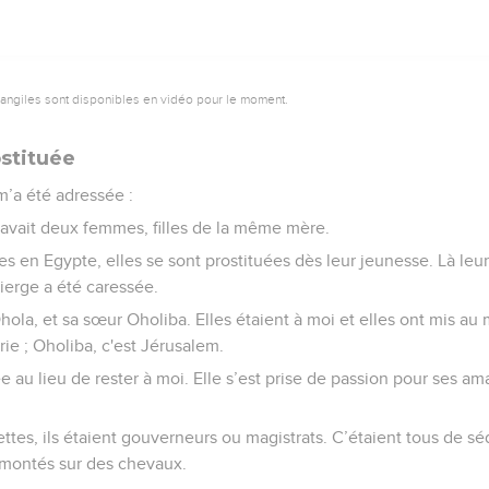
vangiles sont disponibles en vidéo pour le moment.
ostituée
 m’a été adressée :
y avait deux femmes, filles de la même mère.
ées en Egypte, elles se sont prostituées dès leur jeunesse. Là leur
 vierge a été caressée.
hola, et sa sœur Oholiba. Elles étaient à moi et elles ont mis au 
arie ; Oholiba, c'est Jérusalem.
ée au lieu de rester à moi. Elle s’est prise de passion pour ses am
lettes, ils étaient gouverneurs ou magistrats. C’étaient tous de s
montés sur des chevaux.