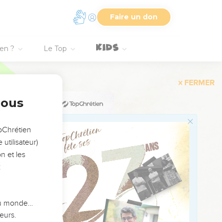
orte qu’on se souvienne
Faire un don
ous vos agissements,
faute est à son comble.
ien ?
Le Top
Tout va changer : ce qui
 de celui à qui
nous
opChrétien
utilisateur)
r, l'Eternel, au sujet
n et les
sacrer, elle est polie
:
mi les cadavres des
 du monde…
d’origine.
eurs.