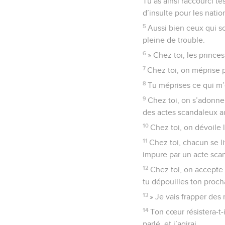
Tu as ainsi raccourci te
d’insulte pour les nati
5
Aussi bien ceux qui so
pleine de trouble.
6
» Chez toi, les princes
7
Chez toi, on méprise p
8
Tu méprises ce qui m’
9
Chez toi, on s’adonne
des actes scandaleux au
10
Chez toi, on dévoile 
11
Chez toi, chacun se l
impure par un acte scand
12
Chez toi, on accepte 
tu dépouilles ton procha
13
» Je vais frapper des
14
Ton cœur résistera-t-il
parlé, et j’agirai.