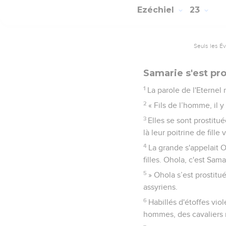
Ezéchiel
23
Seuls les É
Samarie s'est pr
1
La parole de l'Eternel
2
« Fils de l’homme, il 
3
Elles se sont prostitu
là leur poitrine de fille
4
La grande s'appelait O
filles. Ohola, c'est Sam
5
» Ohola s’est prostitu
assyriens.
6
Habillés d'étoffes vio
hommes, des cavaliers 