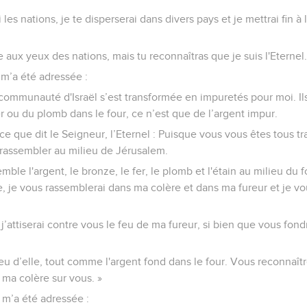
i les nations, je te disperserai dans divers pays et je mettrai fin à
 aux yeux des nations, mais tu reconnaîtras que je suis l'Eternel.
 m’a été adressée :
 communauté d'Israël s’est transformée en impuretés pour moi. Il
er ou du plomb dans le four, ce n’est que de l’argent impur.
 ce que dit le Seigneur, l’Eternel : Puisque vous vous êtes tous 
 rassembler au milieu de Jérusalem.
le l'argent, le bronze, le fer, le plomb et l'étain au milieu du fo
re, je vous rassemblerai dans ma colère et dans ma fureur et je v
 j’attiserai contre vous le feu de ma fureur, si bien que vous fon
u d’elle, tout comme l'argent fond dans le four. Vous reconnaîtr
é ma colère sur vous. »
l m’a été adressée :