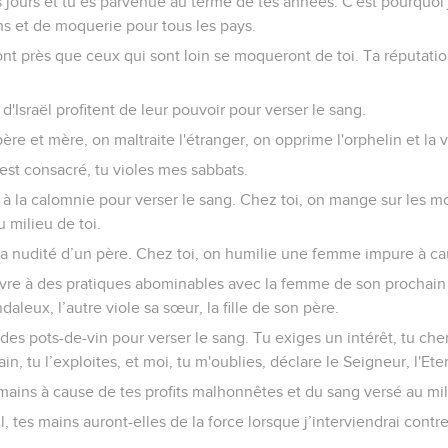
s jours et tu es parvenue au terme de tes années. C'est pourquoi j
ons et de moquerie pour tous les pays.
nt près que ceux qui sont loin se moqueront de toi. Ta réputation
 d'Israël profitent de leur pouvoir pour verser le sang.
ère et mère, on maltraite l'étranger, on opprime l'orphelin et la 
est consacré, tu violes mes sabbats.
 à la calomnie pour verser le sang. Chez toi, on mange sur les
 milieu de toi.
la nudité d’un père. Chez toi, on humilie une femme impure à ca
ivre à des pratiques abominables avec la femme de son prochain : 
aleux, l’autre viole sa sœur, la fille de son père.
des pots-de-vin pour verser le sang. Tu exiges un intérêt, tu cherc
in, tu l’exploites, et moi, tu m'oublies, déclare le Seigneur, l'Ete
 mains à cause de tes profits malhonnêtes et du sang versé au mil
, tes mains auront-elles de la force lorsque j’interviendrai contre t