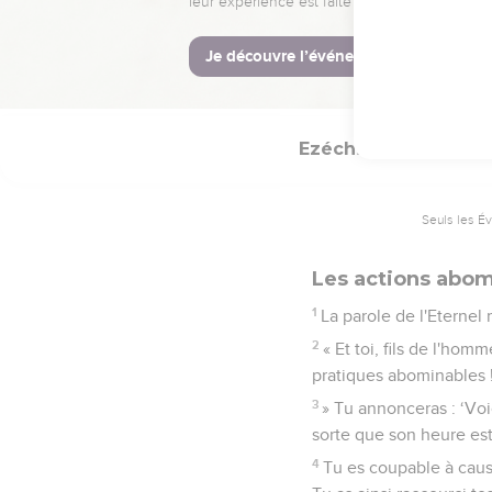
Je déverserai mon indi
hommes brutaux, spécial
37
Tu ne serviras qu’à no
effet, moi, l'Eternel, j'ai
Ezéchiel
22
Seuls les É
Les actions abom
1
La parole de l'Eternel
2
« Et toi, fils de l'hom
pratiques abominables 
3
» Tu annonceras : ‘Voic
sorte que son heure est 
4
Tu es coupable à cause