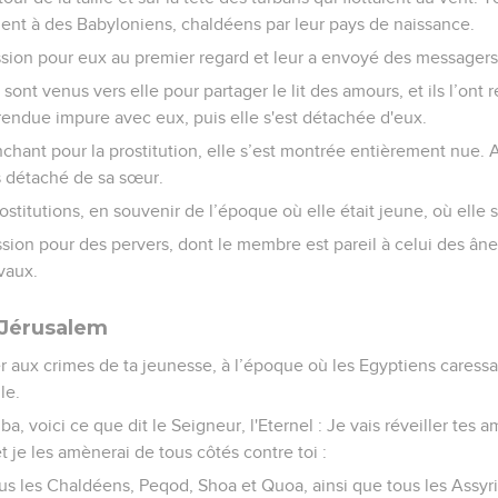
aient à des Babyloniens, chaldéens par leur pays de naissance.
assion pour eux au premier regard et leur a envoyé des messagers
sont venus vers elle pour partager le lit des amours, et ils l’ont
t rendue impure avec eux, puis elle s'est détachée d'eux.
chant pour la prostitution, elle s’est montrée entièrement nue. 
s détaché de sa sœur.
rostitutions, en souvenir de l’époque où elle était jeune, où elle 
assion pour des pervers, dont le membre est pareil à celui des âne
vaux.
 Jérusalem
r aux crimes de ta jeunesse, à l’époque où les Egyptiens caressai
le.
a, voici ce que dit le Seigneur, l'Eternel : Je vais réveiller tes 
t je les amènerai de tous côtés contre toi :
ous les Chaldéens, Peqod, Shoa et Quoa, ainsi que tous les Assyr