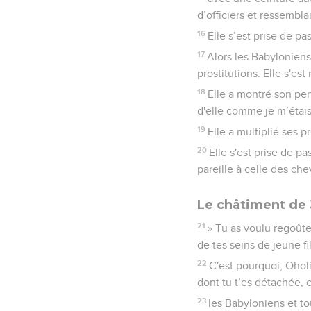
d’officiers et ressembl
16
Elle s’est prise de p
17
Alors les Babyloniens 
prostitutions. Elle s'es
18
Elle a montré son pen
d'elle comme je m’étai
19
Elle a multiplié ses p
20
Elle s'est prise de p
pareille à celle des che
Le châtiment de
21
» Tu as voulu regoûte
de tes seins de jeune fil
22
C'est pourquoi, Oholib
dont tu t’es détachée, e
23
les Babyloniens et t