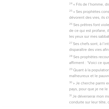
24
« Fils de l’homme, di
25
» Ses prophètes conspi
dévorent des vies, ils s
26
Ses prêtres font viol
de ce qui est profane, i
les yeux sur mes sabbat
27
Ses chefs sont, à l’int
disparaître des vies afi
28
Ses prophètes recouvr
affirment : ‘Voici ce que
29
Quant à la population
malheureux et le pauvre,
30
» Je cherche parmi e
pays, pour que je ne le 
31
Je déverserai mon ind
conduite sur leur tête, 