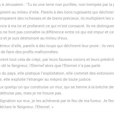
s à Jérusalem : ‘Tu es une terre non purifiée, non trempée par la 
rent au milieu d’elle. Pareils à des lions rugissants qui déchirent
'emparent des richesses et de biens précieux, ils multiplient les 
ence à ma loi et profanent ce qui m’est consacré. Ils ne distinguen
ls ne font pas connaître la différence entre ce qui est impur et ce 
s et je suis déshonoré au milieu d'eux.
érieur d’elle, pareils à des loups qui déchirent leur proie : ils vers
n de faire des profits malhonnêtes.
ent tout cela de crépi, par leurs fausses visions et leurs prédic
 dit le Seigneur, l'Eternel’alors que l'Eternel n’a pas parlé.
 du pays, elle pratique l’exploitation, elle commet des extorsion
 elle exploite l'étranger au mépris de toute justice.
ux quelqu’un qui construise un mur, qui se tienne à la brèche d
détruise pas, mais je ne trouve pas.
ignation sur eux, je les achèverai par le feu de ma fureur. Je fer
déclare le Seigneur, l'Eternel. »