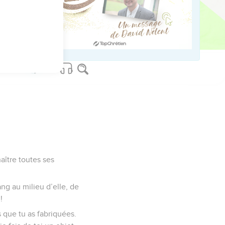
t je te livrerai à des
endra plus de toi.’En
naître toutes ses
ang au milieu d’elle, de
!
s que tu as fabriquées.