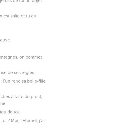
e fais de toi un objet
 est salie et tu es
veuve.
 montagnes, on commet
use de ses règles.
l’un rend sa belle-fille
hes à faire du profit,
rnel.
ieu de toi.
oi ? Moi, l'Eternel, j'ai