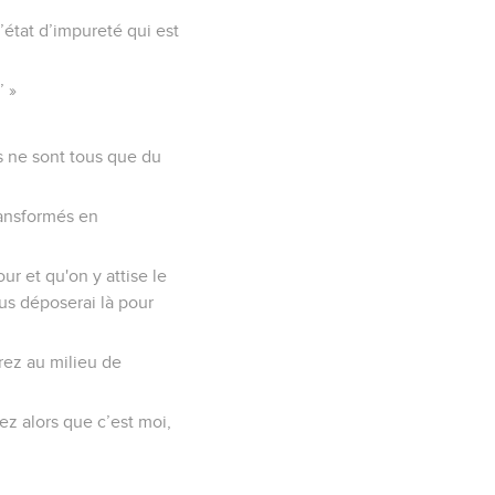
 l’état d’impureté qui est
’ »
s ne sont tous que du
transformés en
ur et qu'on y attise le
ous déposerai là pour
drez au milieu de
ez alors que c’est moi,