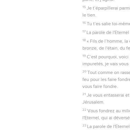
15
Je t’éparpillerai parm
le tien.
16
Tu t’es salie toi-même
17
La parole de l'Eternel
18
« Fils de l’homme, la
bronze, de l'étain, du f
19
C’est pourquoi, voici
impuretés, je vais vous
20
Tout comme on rassemb
feu pour les faire fond
vous faire fondre.
21
Je vous entasserai et
Jérusalem.
22
Vous fondrez au milie
l'Eternel, qui ai dévers
23
La parole de l'Eterne