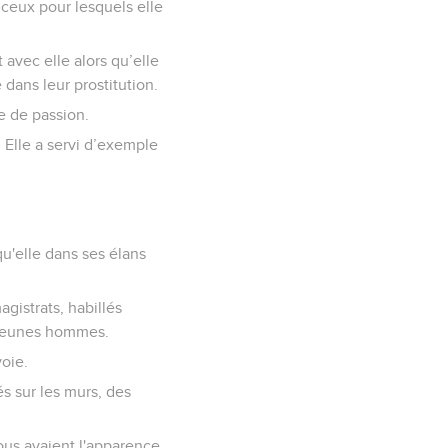
s ceux pour lesquels elle
avec elle alors qu’elle
 dans leur prostitution.
se de passion.
ée. Elle a servi d’exemple
qu'elle dans ses élans
agistrats, habillés
 jeunes hommes.
voie.
s sur les murs, des
Tous avaient l'apparence