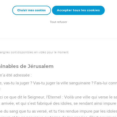
gnation sur toi, je soufflerai contre toi avec le feu de ma fureur e
istes de la destruction.
Accepter tous les cookies
Choisir mes cookies
urrir le feu ; ton sang coulera au milieu du pays ; on ne se souvi
 parlé. »
Tout refuser
vangiles sont disponibles en vidéo pour le moment.
inables de Jérusalem
 m’a été adressée :
me, vas-tu la juger ? Vas-tu juger la ville sanguinaire ? Fais-lui con
!
i ce que dit le Seigneur, l'Eternel : Voilà une ville qui verse le s
arrivée, et qui s’est fabriqué des idoles, se rendant ainsi impure 
 du sang que tu as versé, et tu t'es rendue impure par les idole