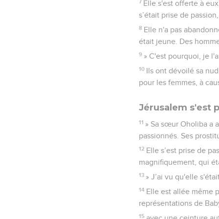
7
Elle s'est offerte à eu
s’était prise de passion
8
Elle n'a pas abandonn
était jeune. Des hommes 
9
» C'est pourquoi, je l'
10
Ils ont dévoilé sa nudit
pour les femmes, à cau
Jérusalem s'est 
11
» Sa sœur Oholiba a a
passionnés. Ses prostit
12
Elle s’est prise de pa
magnifiquement, qui ét
13
» J’ai vu qu'elle s'ét
14
Elle est allée même p
représentations de Bab
15
avec une ceinture auto