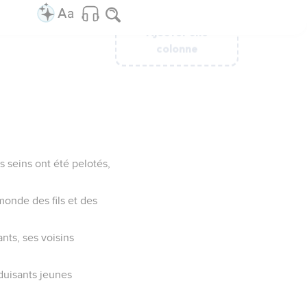
Ajouter une
Ajouter une
Ajouter une
Ajouter une
Ajouter une
colonne
colonne
colonne
colonne
colonne
s seins ont été pelotés,
monde des fils et des
ants, ses voisins
éduisants jeunes