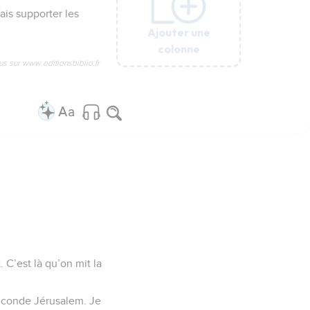
fais supporter les
Ajouter une
Ajouter une
Ajouter une
Ajouter une
Ajouter une
colonne
colonne
colonne
colonne
colonne
us sur www.editionsbiblio.fr
 C’est là qu’on mit la
seconde Jérusalem. Je