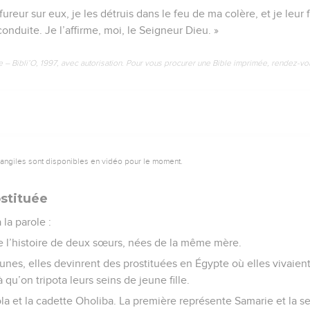
fureur sur eux, je les détruis dans le feu de ma colère, et je leur 
nduite. Je l’affirme, moi, le Seigneur Dieu. »
e – Bibli’O, 1997, avec autorisation. Pour vous procurer une Bible imprimée, rendez-vo
vangiles sont disponibles en vidéo pour le moment.
ostituée
la parole :
e l’histoire de deux sœurs, nées de la même mère.
eunes, elles devinrent des prostituées en Égypte où elles vivaient.
à qu’on tripota leurs seins de jeune fille.
ola et la cadette Oholiba. La première représente Samarie et la 