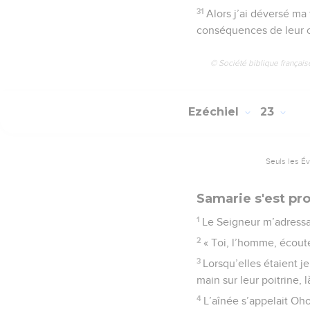
31
Alors j’ai déversé ma 
conséquences de leur co
© Société biblique français
Ezéchiel
23
Seuls les É
Samarie s'est pr
1
Le Seigneur m’adressa 
2
« Toi, l’homme, écout
3
Lorsqu’elles étaient j
main sur leur poitrine, l
4
L’aînée s’appelait Oh