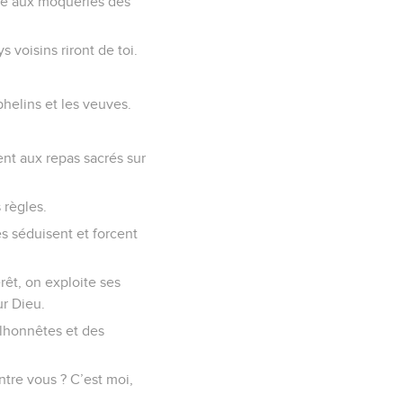
vre aux moqueries des
 voisins riront de toi.
phelins et les veuves.
ent aux repas sacrés sur
 règles.
s séduisent et forcent
rêt, on exploite ses
ur Dieu.
alhonnêtes et des
ntre vous ? C’est moi,