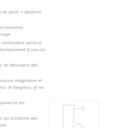
 de pluie, il dépérira
des meurtres,
uvage.
ls confondent sacré et
olontairement le jour du
 ils détruisent des
isions imaginaires et
oi, le Seigneur, je ne
auvres et les
ir sur la brèche des
nne.