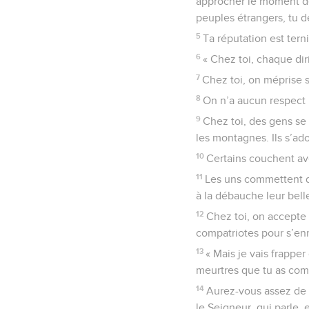
approcher le moment de 
peuples étrangers, tu de
5
Ta réputation est tern
6
« Chez toi, chaque di
7
Chez toi, on méprise s
8
On n’a aucun respect p
9
Chez toi, des gens se 
les montagnes. Ils s’ad
10
Certains couchent av
11
Les uns commettent d
à la débauche leur bell
12
Chez toi, on accepte 
compatriotes pour s’enri
13
« Mais je vais frappe
meurtres que tu as com
14
Aurez-vous assez de f
le Seigneur, qui parle, e