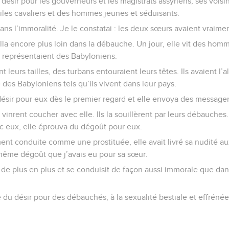
 désir pour les gouverneurs et les magistrats assyriens, ses voi
biles cavaliers et des hommes jeunes et séduisants.
dans l’immoralité. Je le constatai : les deux sœurs avaient vraim
la encore plus loin dans la débauche. Un jour, elle vit des homm
s représentaient des Babyloniens.
 leurs tailles, des turbans entouraient leurs têtes. Ils avaient l’al
le des Babyloniens tels qu’ils vivent dans leur pays.
ésir pour eux dès le premier regard et elle envoya des messager
vinrent coucher avec elle. Ils la souillèrent par leurs débauches
c eux, elle éprouva du dégoût pour eux.
ment conduite comme une prostituée, elle avait livré sa nudité au
 même dégoût que j’avais eu pour sa sœur.
a de plus en plus et se conduisit de façon aussi immorale que da
vé du désir pour des débauchés, à la sexualité bestiale et effrén