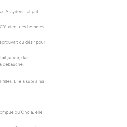
es Assyriens, et prit
. C’étaient des hommes
éprouvait du désir pour
tait jeune, des
 la débauche.
illes. Elle a subi ainsi
rrompue qu’Ohola, elle