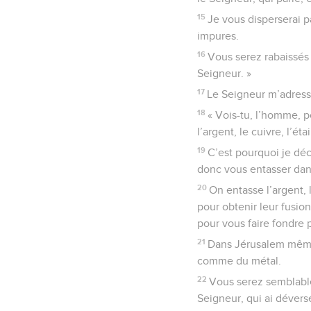
15
Je vous disperserai p
impures.
16
Vous serez rabaissés 
Seigneur. »
17
Le Seigneur m’adressa
18
« Vois-tu, l’homme, 
l’argent, le cuivre, l’é
19
C’est pourquoi je déc
donc vous entasser dans
20
On entasse l’argent, l
pour obtenir leur fusio
pour vous faire fondre p
21
Dans Jérusalem même,
comme du métal.
22
Vous serez semblable
Seigneur, qui ai dévers