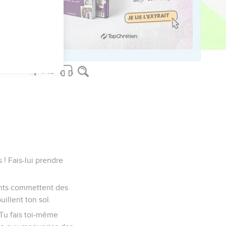
us sur www.editionsbiblio.fr
 ! Fais-lui prendre
tants commettent des
uillent ton sol.
 Tu fais toi-même