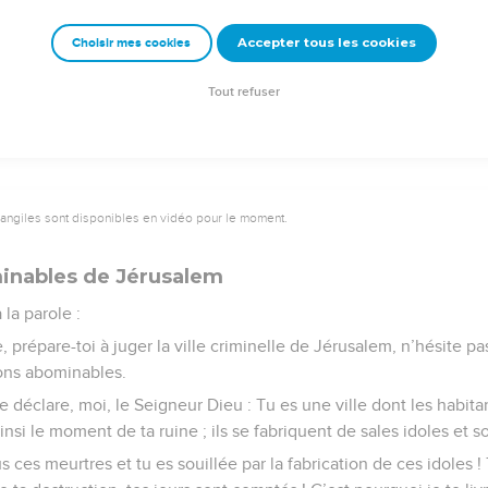
. C’est moi, le Seigneur Dieu, qui vous parle. »
Accepter tous les cookies
Choisir mes cookies
e – Bibli’O, 1997, avec autorisation. Pour vous procurer une Bible imprimée, rendez-vo
Tout refuser
vangiles sont disponibles en vidéo pour le moment.
inables de Jérusalem
la parole :
 prépare-toi à juger la ville criminelle de Jérusalem, n’hésite pas
ons abominables.
e déclare, moi, le Seigneur Dieu : Tu es une ville dont les habi
nsi le moment de ta ruine ; ils se fabriquent de sales idoles et so
 ces meurtres et tu es souillée par la fabrication de ces idoles !