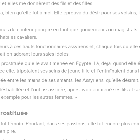
et elles me donnèrent des fils et des filles.
, bien qu’elle fût à moi. Elle éprouva du désir pour ses voisins, l
tumes de couleur pourpre en tant que gouverneurs ou magistrats
habiles cavaliers.
urs à ces hauts fonctionnaires assyriens et, chaque fois qu’elle 
lait en adorant leurs sales idoles.
e prostituée qu’elle avait menée en Égypte. Là, déjà, quand elle é
elle, tripotaient ses seins de jeune fille et l’entraînaient dans
née entre les mains de ses amants, les Assyriens, qu’elle désirait.
déshabillée et l’ont assassinée, après avoir emmené ses fils et ses f
n exemple pour les autres femmes. »
prostituée
fut témoin. Pourtant, dans ses passions, elle fut encore plus co
en pire.