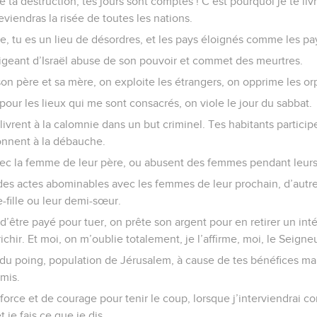
ta destruction, tes jours sont comptés ! C’est pourquoi je te li
viendras la risée de toutes les nations.
ie, tu es un lieu de désordres, et les pays éloignés comme les pays
rigeant d’Israël abuse de son pouvoir et commet des meurtres.
on père et sa mère, on exploite les étrangers, on opprime les or
our les lieux qui me sont consacrés, on viole le jour du sabbat.
livrent à la calomnie dans un but criminel. Tes habitants particip
onnent à la débauche.
ec la femme de leur père, ou abusent des femmes pendant leurs
es actes abominables avec les femmes de leur prochain, d’autre
e-fille ou leur demi-sœur.
d’être payé pour tuer, on prête son argent pour en retirer un inté
chir. Et moi, on m’oublie totalement, je l’affirme, moi, le Seigne
r du poing, population de Jérusalem, à cause de tes bénéfices m
mis.
orce et de courage pour tenir le coup, lorsque j’interviendrai co
t je fais ce que je dis.