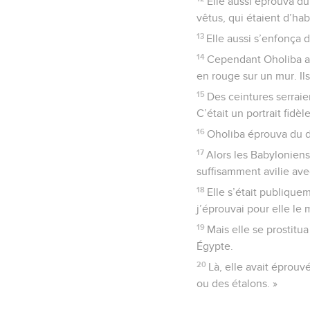
Elle aussi éprouva du
vêtus, qui étaient d’ha
13
Elle aussi s’enfonça 
14
Cependant Oholiba al
en rouge sur un mur. Il
15
Des ceintures serraient
C’était un portrait fidè
16
Oholiba éprouva du d
17
Alors les Babyloniens 
suffisamment avilie ave
18
Elle s’était publique
j’éprouvai pour elle le
19
Mais elle se prostitu
Égypte.
20
Là, elle avait éprou
ou des étalons. »