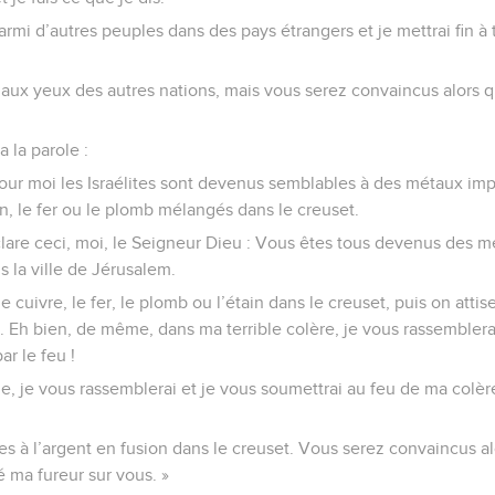
armi d’autres peuples dans des pays étrangers et je mettrai fin à 
aux yeux des autres nations, mais vous serez convaincus alors qu
 la parole :
pour moi les Israélites sont devenus semblables à des métaux im
tain, le fer ou le plomb mélangés dans le creuset.
lare ceci, moi, le Seigneur Dieu : Vous êtes tous devenus des mé
 la ville de Jérusalem.
e cuivre, le fer, le plomb ou l’étain dans le creuset, puis on atti
n. Eh bien, de même, dans ma terrible colère, je vous rassemblera
ar le feu !
 je vous rassemblerai et je vous soumettrai au feu de ma colère
s à l’argent en fusion dans le creuset. Vous serez convaincus alo
é ma fureur sur vous. »