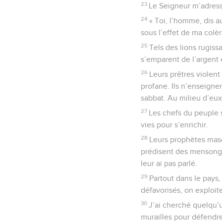
23
Le Seigneur m’adressa
24
« Toi, l’homme, dis a
sous l’effet de ma col
25
Tels des lions rugiss
s’emparent de l’argent
26
Leurs prêtres violent
profane. Ils n’enseignen
sabbat. Au milieu d’eux
27
Les chefs du peuple s
vies pour s’enrichir.
28
Leurs prophètes masq
prédisent des mensonge
leur ai pas parlé.
29
Partout dans le pays,
défavorisés, on exploite
30
J’ai cherché quelqu’u
murailles pour défendre