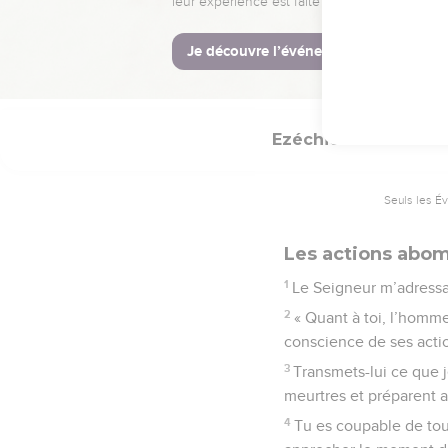
souviendra plus de vous
© Société biblique français
Ezéchiel
22
Seuls les É
Les actions abom
1
Le Seigneur m’adressa 
2
« Quant à toi, l’homme,
conscience de ses acti
3
Transmets-lui ce que j
meurtres et préparent ai
4
Tu es coupable de tous