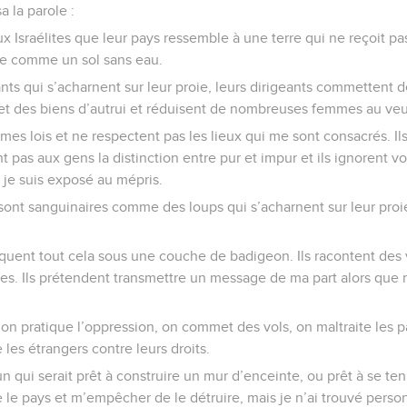
 la parole :
ux Israélites que leur pays ressemble à une terre qui ne reçoit pas
ère comme un sol sans eau.
ants qui s’acharnent sur leur proie, leurs dirigeants commettent 
 et des biens d’autrui et réduisent de nombreuses femmes au ve
 mes lois et ne respectent pas les lieux qui me sont consacrés. I
t pas aux gens la distinction entre pur et impur et ils ignorent v
 je suis exposé au mépris.
ont sanguinaires comme des loups qui s’acharnent sur leur proie,
uent tout cela sous une couche de badigeon. Ils racontent des v
s. Ils prétendent transmettre un message de ma part alors que m
 on pratique l’oppression, on commet des vols, on maltraite les p
 les étrangers contre leurs droits.
n qui serait prêt à construire un mur d’enceinte, ou prêt à se ten
 le pays et m’empêcher de le détruire, mais je n’ai trouvé perso