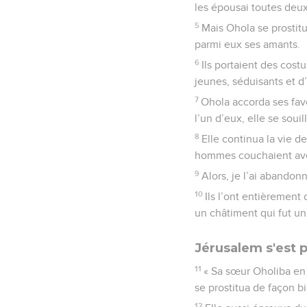
les épousai toutes deux 
5
Mais Ohola se prostitua
parmi eux ses amants.
6
Ils portaient des cos
jeunes, séduisants et d’
7
Ohola accorda ses fave
l’un d’eux, elle se souil
8
Elle continua la vie d
hommes couchaient avec 
9
Alors, je l’ai abandon
10
Ils l’ont entièrement 
un châtiment qui fut u
Jérusalem s'est 
11
« Sa sœur Oholiba en 
se prostitua de façon bi
12