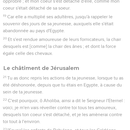
opprobre ; et mon coeur s'est détaché d'elle, comme mon
coeur s'était détaché de sa soeur.
19
Car elle a multiplié ses adultères, jusqu'à rappeler le
souvenir des jours de sa jeunesse, auxquels elle s'était
abandonnée au pays d'Egypte.
20
Et s'est rendue amoureuse de leurs fornicateurs, la chair
desquels est [comme] la chair des ânes ; et dont la force
égale celle des chevaux.
Le châtiment de Jérusalem
21
Tu as donc repris les actions de ta jeunesse, lorsque tu as
été déshonorée, depuis que tu étais en Egypte, à cause du
sein de ta jeunesse.
22
C'est pourquoi, ô Aholiba, ainsi a dit le Seigneur l'Eternel :
voici, je m'en vais réveiller contre toi tous tes amoureux,
desquels ton coeur s'est détaché, et je les amènerai contre
toi tout à l'environ.
23