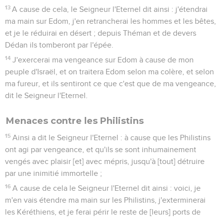
13
A cause de cela, le Seigneur l'Eternel dit ainsi : j'étendrai
ma main sur Edom, j'en retrancherai les hommes et les bêtes,
et je le réduirai en désert ; depuis Théman et de devers
Dédan ils tomberont par l'épée.
14
J'exercerai ma vengeance sur Edom à cause de mon
peuple d'Israël, et on traitera Edom selon ma colère, et selon
ma fureur, et ils sentiront ce que c'est que de ma vengeance,
dit le Seigneur l'Eternel.
Menaces contre les Philistins
15
Ainsi a dit le Seigneur l'Eternel : à cause que les Philistins
ont agi par vengeance, et qu'ils se sont inhumainement
vengés avec plaisir [et] avec mépris, jusqu'à [tout] détruire
par une inimitié immortelle ;
16
A cause de cela le Seigneur l'Eternel dit ainsi : voici, je
m'en vais étendre ma main sur les Philistins, j'exterminerai
les Kéréthiens, et je ferai périr le reste de [leurs] ports de