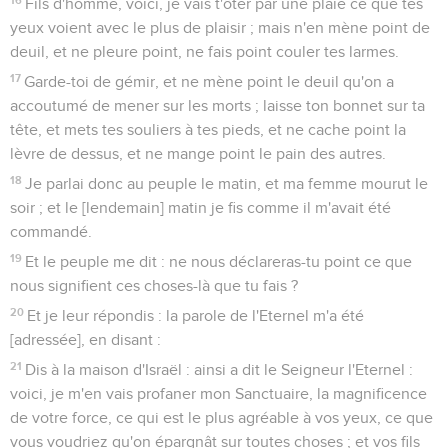
Fils d'homme, voici, je vais t'ôter par une plaie ce que tes
yeux voient avec le plus de plaisir ; mais n'en mène point de
deuil, et ne pleure point, ne fais point couler tes larmes.
17
Garde-toi de gémir, et ne mène point le deuil qu'on a
accoutumé de mener sur les morts ; laisse ton bonnet sur ta
tête, et mets tes souliers à tes pieds, et ne cache point la
lèvre de dessus, et ne mange point le pain des autres.
18
Je parlai donc au peuple le matin, et ma femme mourut le
soir ; et le [lendemain] matin je fis comme il m'avait été
commandé.
19
Et le peuple me dit : ne nous déclareras-tu point ce que
nous signifient ces choses-là que tu fais ?
20
Et je leur répondis : la parole de l'Eternel m'a été
[adressée], en disant :
21
Dis à la maison d'Israël : ainsi a dit le Seigneur l'Eternel :
voici, je m'en vais profaner mon Sanctuaire, la magnificence
de votre force, ce qui est le plus agréable à vos yeux, ce que
vous voudriez qu'on épargnât sur toutes choses ; et vos fils