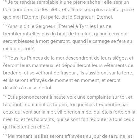
14
Je te rendrai semblable à une pierre sèche ; elle sera un
lieu pour étendre les filets, et elle ne sera plus rebâtie, parce
que moi l'Eternel j'ai parlé, dit le Seigneur l'Eternel.
15
Ainsi a dit le Seigneur l'Eternel à Tyr : les Iles ne
trembleront-elles pas du bruit de ta ruine, quand ceux qui
seront blessés à mort gémiront, quand le carnage se fera au
milieu de toi ?
16
Tous les Princes de la mer descendront de leurs sièges, et
ôteront leurs manteaux, et dépouilleront leurs vêtements de
broderie, et se vêtiront de frayeur ; ils s'assiéront sur la terre,
et ils seront effrayés de moment en moment, et seront
désolés à cause de toi.
17
Et ils prononceront à haute voix une complainte sur toi, et
te diront : comment as-tu péri, toi qui étais fréquentée par
ceux qui vont sur la mer, ville renommée, qui étais forte en la
mer, toi et tes habitants, qui se sont fait redouter à tous ceux
qui habitent en elle ?
18
Maintenant les Iles seront effrayées au jour de ta ruine, et