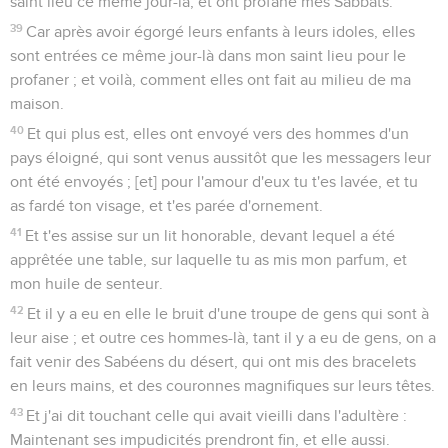
saint lieu ce même jour-là, et ont profané mes Sabbats.
39
Car après avoir égorgé leurs enfants à leurs idoles, elles
sont entrées ce même jour-là dans mon saint lieu pour le
profaner ; et voilà, comment elles ont fait au milieu de ma
maison.
40
Et qui plus est, elles ont envoyé vers des hommes d'un
pays éloigné, qui sont venus aussitôt que les messagers leur
ont été envoyés ; [et] pour l'amour d'eux tu t'es lavée, et tu
as fardé ton visage, et t'es parée d'ornement.
41
Et t'es assise sur un lit honorable, devant lequel a été
apprêtée une table, sur laquelle tu as mis mon parfum, et
mon huile de senteur.
42
Et il y a eu en elle le bruit d'une troupe de gens qui sont à
leur aise ; et outre ces hommes-là, tant il y a eu de gens, on a
fait venir des Sabéens du désert, qui ont mis des bracelets
en leurs mains, et des couronnes magnifiques sur leurs têtes.
43
Et j'ai dit touchant celle qui avait vieilli dans l'adultère :
Maintenant ses impudicités prendront fin, et elle aussi.