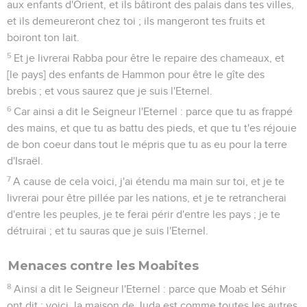
aux enfants d'Orient, et ils bâtiront des palais dans tes villes,
et ils demeureront chez toi ; ils mangeront tes fruits et
boiront ton lait.
5
Et je livrerai Rabba pour être le repaire des chameaux, et
[le pays] des enfants de Hammon pour être le gîte des
brebis ; et vous saurez que je suis l'Eternel.
6
Car ainsi a dit le Seigneur l'Eternel : parce que tu as frappé
des mains, et que tu as battu des pieds, et que tu t'es réjouie
de bon coeur dans tout le mépris que tu as eu pour la terre
d'Israël.
7
A cause de cela voici, j'ai étendu ma main sur toi, et je te
livrerai pour être pillée par les nations, et je te retrancherai
d'entre les peuples, je te ferai périr d'entre les pays ; je te
détruirai ; et tu sauras que je suis l'Eternel.
Menaces contre les Moabites
8
Ainsi a dit le Seigneur l'Eternel : parce que Moab et Séhir
ont dit : voici, la maison de Juda est comme toutes les autres