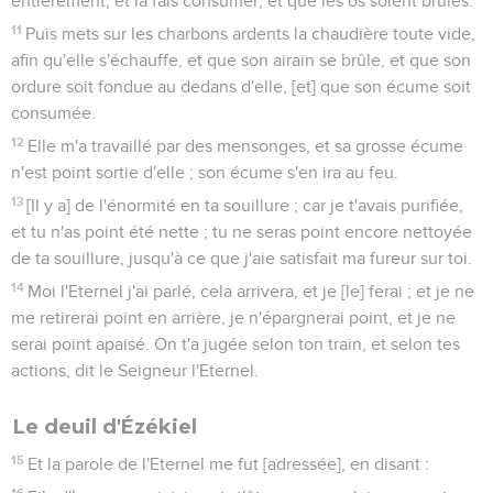
entièrement, et la fais consumer, et que les os soient brûlés.
11
Puis mets sur les charbons ardents la chaudière toute vide,
afin qu'elle s'échauffe, et que son airain se brûle, et que son
ordure soit fondue au dedans d'elle, [et] que son écume soit
consumée.
12
Elle m'a travaillé par des mensonges, et sa grosse écume
n'est point sortie d'elle ; son écume s'en ira au feu.
13
[Il y a] de l'énormité en ta souillure ; car je t'avais purifiée,
et tu n'as point été nette ; tu ne seras point encore nettoyée
de ta souillure, jusqu'à ce que j'aie satisfait ma fureur sur toi.
14
Moi l'Eternel j'ai parlé, cela arrivera, et je [le] ferai ; et je ne
me retirerai point en arrière, je n'épargnerai point, et je ne
serai point apaisé. On t'a jugée selon ton train, et selon tes
actions, dit le Seigneur l'Eternel.
Le deuil d'Ézékiel
15
Et la parole de l'Eternel me fut [adressée], en disant :
16