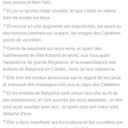
tous jeunes et bien faits.
13
Et j'ai vu qu'elle s'était souillée, et que c'était un même
train de toutes les deux.
14
Et encore a-t-elle augmenté ses impudicités, car ayant vu
des hommes portraits sur la paroi, les images des Caldéens,
peints de vermillon ;
15
Ceints de baudriers sur leurs reins, et ayant des
habillements de tête flottants et teints, eux tous ayant
l'apparence de grands Seigneurs, et la ressemblance des
enfants de Babylone en Caldée ; terre de leur naissance.
16
Elle s'en est rendue amoureuse par le regard de ses yeux,
et a envoyé des messagers vers eux au pays des Caldéens.
17
Et les enfants de Babylone sont venus vers elle au lit de
ses prostitutions, et l'ont souillée par leurs adultères ; et elle
s'est aussi souillée avec eux ; et après cela son coeur s'est
détaché d'eux.
18
Elle a donc manifesté ses fornications et fait connaître son