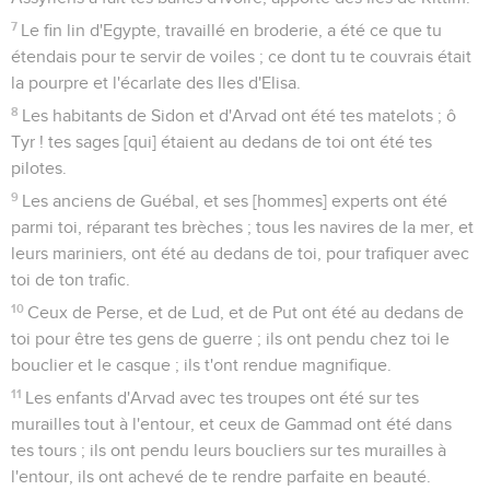
7
Le fin lin d'Egypte, travaillé en broderie, a été ce que tu
étendais pour te servir de voiles ; ce dont tu te couvrais était
la pourpre et l'écarlate des Iles d'Elisa.
8
Les habitants de Sidon et d'Arvad ont été tes matelots ; ô
Tyr ! tes sages [qui] étaient au dedans de toi ont été tes
pilotes.
9
Les anciens de Guébal, et ses [hommes] experts ont été
parmi toi, réparant tes brèches ; tous les navires de la mer, et
leurs mariniers, ont été au dedans de toi, pour trafiquer avec
toi de ton trafic.
10
Ceux de Perse, et de Lud, et de Put ont été au dedans de
toi pour être tes gens de guerre ; ils ont pendu chez toi le
bouclier et le casque ; ils t'ont rendue magnifique.
11
Les enfants d'Arvad avec tes troupes ont été sur tes
murailles tout à l'entour, et ceux de Gammad ont été dans
tes tours ; ils ont pendu leurs boucliers sur tes murailles à
l'entour, ils ont achevé de te rendre parfaite en beauté.