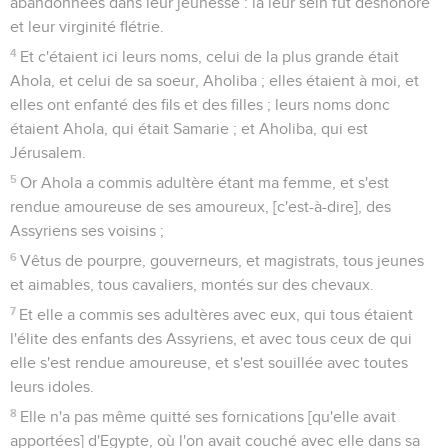
abandonnées dans leur jeunesse : là leur sein fut déshonoré
et leur virginité flétrie.
4
Et c'étaient ici leurs noms, celui de la plus grande était
Ahola, et celui de sa soeur, Aholiba ; elles étaient à moi, et
elles ont enfanté des fils et des filles ; leurs noms donc
étaient Ahola, qui était Samarie ; et Aholiba, qui est
Jérusalem.
5
Or Ahola a commis adultère étant ma femme, et s'est
rendue amoureuse de ses amoureux, [c'est-à-dire], des
Assyriens ses voisins ;
6
Vêtus de pourpre, gouverneurs, et magistrats, tous jeunes
et aimables, tous cavaliers, montés sur des chevaux.
7
Et elle a commis ses adultères avec eux, qui tous étaient
l'élite des enfants des Assyriens, et avec tous ceux de qui
elle s'est rendue amoureuse, et s'est souillée avec toutes
leurs idoles.
8
Elle n'a pas même quitté ses fornications [qu'elle avait
apportées] d'Egypte, où l'on avait couché avec elle dans sa