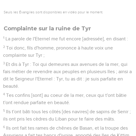
Seuls les Évangiles sont disponibles en vidéo pour le moment.
Complainte sur la ruine de Tyr
1
La parole de l'Eternel me fut encore [adressée], en disant :
2
Toi donc, fils d'homme, prononce à haute voix une
complainte sur Tyr ;
3
Et dis à Tyr : Toi qui demeures aux avenues de la mer, qui
fais métier de revendre aux peuples en plusieurs Iles ; ainsi a
dit le Seigneur l'Eternel : Tyr, tu as dit : je suis parfaite en
beauté.
4
Tes confins [sont] au coeur de la mer, ceux qui t'ont bâtie
t'ont rendue parfaite en beauté.
5
Ils t'ont bâti tous les côtés [des navires] de sapins de Senir ;
ils ont pris les cèdres du Liban pour te faire des mâts.
6
Ils ont fait tes rames de chênes de Basan, et la troupe des
Assyriens a fait tes bancs d'ivoire, apporté des Iles de Kittim.