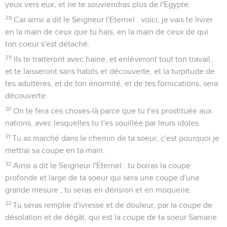
yeux vers eux, et ne te souviendras plus de l'Egypte.
28
Car ainsi a dit le Seigneur l'Eternel : voici, je vais te livrer
en la main de ceux que tu hais, en la main de ceux de qui
ton coeur s'est détaché.
29
Ils te traiteront avec haine, et enlèveront tout ton travail,
et te laisseront sans habits et découverte, et la turpitude de
tes adultères, et de ton énormité, et de tes fornications, sera
découverte.
30
On te fera ces choses-là parce que tu t'es prostituée aux
nations, avec lesquelles tu t'es souillée par leurs idoles.
31
Tu as marché dans le chemin de ta soeur, c'est pourquoi je
mettrai sa coupe en ta main.
32
Ainsi a dit le Seigneur l'Eternel : tu boiras la coupe
profonde et large de ta soeur qui sera une coupe d'une
grande mesure ; tu seras en dérision et en moquerie.
33
Tu seras remplie d'ivresse et de douleur, par la coupe de
désolation et de dégât, qui est la coupe de ta soeur Samarie.