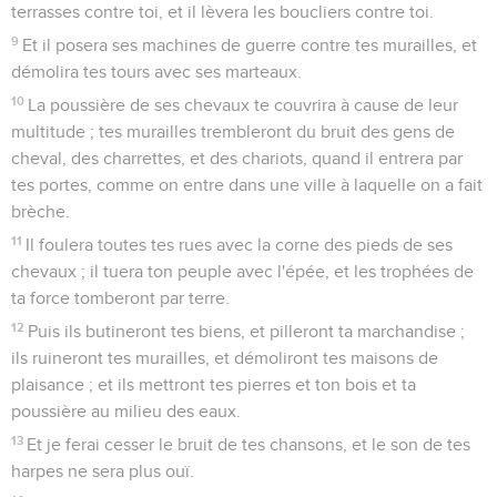
terrasses contre toi, et il lèvera les boucliers contre toi.
9
Et il posera ses machines de guerre contre tes murailles, et
démolira tes tours avec ses marteaux.
10
La poussière de ses chevaux te couvrira à cause de leur
multitude ; tes murailles trembleront du bruit des gens de
cheval, des charrettes, et des chariots, quand il entrera par
tes portes, comme on entre dans une ville à laquelle on a fait
brèche.
11
Il foulera toutes tes rues avec la corne des pieds de ses
chevaux ; il tuera ton peuple avec l'épée, et les trophées de
ta force tomberont par terre.
12
Puis ils butineront tes biens, et pilleront ta marchandise ;
ils ruineront tes murailles, et démoliront tes maisons de
plaisance ; et ils mettront tes pierres et ton bois et ta
poussière au milieu des eaux.
13
Et je ferai cesser le bruit de tes chansons, et le son de tes
harpes ne sera plus ouï.