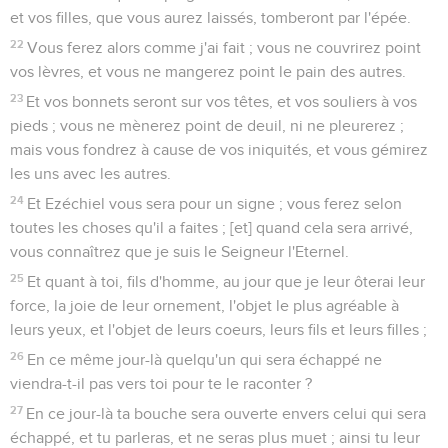
et vos filles, que vous aurez laissés, tomberont par l'épée.
22
Vous ferez alors comme j'ai fait ; vous ne couvrirez point
vos lèvres, et vous ne mangerez point le pain des autres.
23
Et vos bonnets seront sur vos têtes, et vos souliers à vos
pieds ; vous ne mènerez point de deuil, ni ne pleurerez ;
mais vous fondrez à cause de vos iniquités, et vous gémirez
les uns avec les autres.
24
Et Ezéchiel vous sera pour un signe ; vous ferez selon
toutes les choses qu'il a faites ; [et] quand cela sera arrivé,
vous connaîtrez que je suis le Seigneur l'Eternel.
25
Et quant à toi, fils d'homme, au jour que je leur ôterai leur
force, la joie de leur ornement, l'objet le plus agréable à
leurs yeux, et l'objet de leurs coeurs, leurs fils et leurs filles ;
26
En ce même jour-là quelqu'un qui sera échappé ne
viendra-t-il pas vers toi pour te le raconter ?
27
En ce jour-là ta bouche sera ouverte envers celui qui sera
échappé, et tu parleras, et ne seras plus muet ; ainsi tu leur