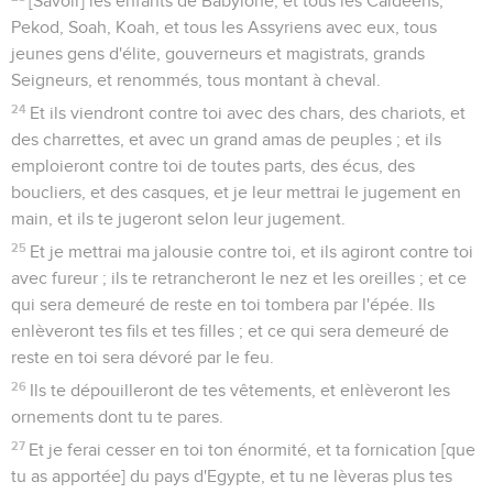
[Savoir] les enfants de Babylone, et tous les Caldéens,
Pekod, Soah, Koah, et tous les Assyriens avec eux, tous
jeunes gens d'élite, gouverneurs et magistrats, grands
Seigneurs, et renommés, tous montant à cheval.
24
Et ils viendront contre toi avec des chars, des chariots, et
des charrettes, et avec un grand amas de peuples ; et ils
emploieront contre toi de toutes parts, des écus, des
boucliers, et des casques, et je leur mettrai le jugement en
main, et ils te jugeront selon leur jugement.
25
Et je mettrai ma jalousie contre toi, et ils agiront contre toi
avec fureur ; ils te retrancheront le nez et les oreilles ; et ce
qui sera demeuré de reste en toi tombera par l'épée. Ils
enlèveront tes fils et tes filles ; et ce qui sera demeuré de
reste en toi sera dévoré par le feu.
26
Ils te dépouilleront de tes vêtements, et enlèveront les
ornements dont tu te pares.
27
Et je ferai cesser en toi ton énormité, et ta fornication [que
tu as apportée] du pays d'Egypte, et tu ne lèveras plus tes