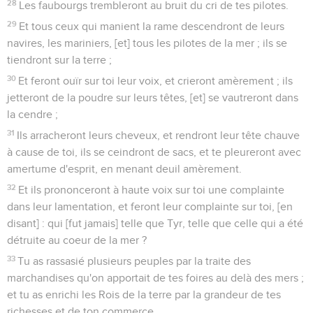
28
Les faubourgs trembleront au bruit du cri de tes pilotes.
29
Et tous ceux qui manient la rame descendront de leurs
navires, les mariniers, [et] tous les pilotes de la mer ; ils se
tiendront sur la terre ;
30
Et feront ouïr sur toi leur voix, et crieront amèrement ; ils
jetteront de la poudre sur leurs têtes, [et] se vautreront dans
la cendre ;
31
Ils arracheront leurs cheveux, et rendront leur tête chauve
à cause de toi, ils se ceindront de sacs, et te pleureront avec
amertume d'esprit, en menant deuil amèrement.
32
Et ils prononceront à haute voix sur toi une complainte
dans leur lamentation, et feront leur complainte sur toi, [en
disant] : qui [fut jamais] telle que Tyr, telle que celle qui a été
détruite au coeur de la mer ?
33
Tu as rassasié plusieurs peuples par la traite des
marchandises qu'on apportait de tes foires au delà des mers ;
et tu as enrichi les Rois de la terre par la grandeur de tes
richesses et de ton commerce.