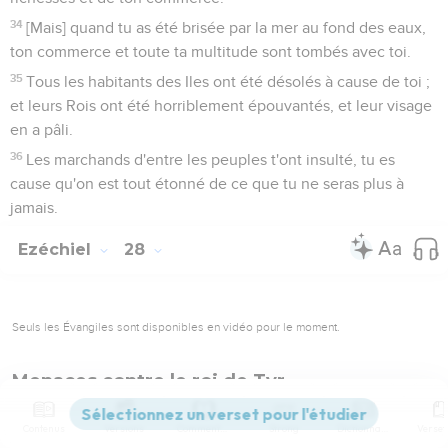
34
[Mais] quand tu as été brisée par la mer au fond des eaux,
ton commerce et toute ta multitude sont tombés avec toi.
35
Tous les habitants des Iles ont été désolés à cause de toi ;
et leurs Rois ont été horriblement épouvantés, et leur visage
en a pâli.
36
Les marchands d'entre les peuples t'ont insulté, tu es
cause qu'on est tout étonné de ce que tu ne seras plus à
jamais.
Ezéchiel
28
Seuls les Évangiles sont disponibles en vidéo pour le moment.
Menaces contre le roi de Tyr
1
La parole de l'Eternel me fut encore [adressée], en disant :
Contenus
Versions
Commentaires
Strong
Dictionnaire
2
Fils d'homme, dis au conducteur de Tyr : ainsi a dit le