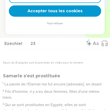
30
Et j'ai cherché quelqu'un d'entre eux qui refît la cloison, et
qui se tînt à la brèche devant moi pour le pays, afin que je ne
Accepter tous les cookies
le détruisisse point ; mais je n'en ai point trouvé.
31
C'est pourquoi je répandrai sur eux mon indignation, et je
Tout refuser
les consumerai par le feu de ma fureur ; je ferai tomber la
peine de leur train sur leur tête, dit le Seigneur l'Eternel.
Ezéchiel
23
Seuls les Évangiles sont disponibles en vidéo pour le moment.
Samarie s'est prostituée
1
La parole de l'Eternel me fut encore [adressée], en disant :
2
Fils d'homme, il y a eu deux femmes, filles d'une même
mère,
3
Qui se sont prostituées en Egypte, elles se sont