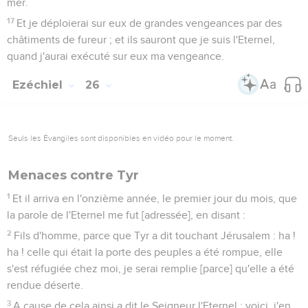
mer.
17
Et je déploierai sur eux de grandes vengeances par des
châtiments de fureur ; et ils sauront que je suis l'Eternel,
quand j'aurai exécuté sur eux ma vengeance.
Ezéchiel
26
Seuls les Évangiles sont disponibles en vidéo pour le moment.
Menaces contre Tyr
1
Et il arriva en l'onzième année, le premier jour du mois, que
la parole de l'Eternel me fut [adressée], en disant :
2
Fils d'homme, parce que Tyr a dit touchant Jérusalem : ha !
ha ! celle qui était la porte des peuples a été rompue, elle
s'est réfugiée chez moi, je serai remplie [parce] qu'elle a été
rendue déserte.
3
A cause de cela ainsi a dit le Seigneur l'Eternel : voici, j'en