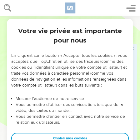
gloire ; ils ont multiplié les veuves au milieu d'elle.
26
Ses Sacrificateurs ont fait violence à ma Loi ; et ont
Martin
profané mes choses saintes ; ils n'ont point mis différence
Votre vie privée est importante
entre la chose sainte et la profane, ils n'ont point donné à
Ezéchiel
22
connaître [la différence qu'il y a] entre la chose immonde et
pour nous
la nette, et ils ont caché leurs yeux de mes Sabbats, et j'ai
été profané au milieu d'eux.
En cliquant sur le bouton « Accepter tous les cookies », vous
acceptez que TopChrétien utilise des traceurs (comme des
27
Ses principaux ont été au milieu d'elle comme des loups
cookies ou l'identifiant unique de votre compte utilisateur) et
qui ravissent la proie, pour répandre le sang et pour détruire
traite vos données à caractère personnel (comme vos
les âmes, pour s'adonner au gain déshonnête.
données de navigation et les informations renseignées dans
votre compte utilisateur) dans les buts suivants :
28
Ses Prophètes aussi les ont enduits de mortier mal lié ; ils
ont des visions fausses, et ils leur devinent le mensonge, en
Mesurer l'audience de notre service
disant : ainsi a dit le Seigneur l'Eternel ; et cependant
Vous permettre d'utiliser des services tiers tels que de la
l'Eternel n'avait point parlé.
vidéo, des cartes du monde…
Vous permettre d'entrer en contact avec notre service de
29
Le peuple du pays a usé de tromperies, et ils ont ravi le
relation aux utilisateurs.
bien d'autrui, et ont opprimé l'affligé et le pauvre, et ont
foulé l'étranger contre tout droit.
Choisir mes cookies