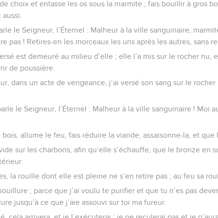
de choix et entasse les os sous la marmite ; fais bouillir à gros bo
 aussi.
rle le Seigneur, l’Éternel : Malheur à la ville sanguinaire, marmit
tire pas ! Retires-en les morceaux les uns après les autres, sans re
ersé est demeuré au milieu d’elle ; elle l’a mis sur le rocher nu, 
vrir de poussière.
r, dans un acte de vengeance, j’ai versé son sang sur le rocher n
arle le Seigneur, l’Éternel : Malheur à la ville sanguinaire ! Moi a
ois, allume le feu, fais réduire la viande, assaisonne-la, et que 
ide sur les charbons, afin qu’elle s’échauffe, que le bronze en so
térieur.
es, la rouille dont elle est pleine ne s’en retire pas ; au feu sa roui
souillure ; parce que j’ai voulu te purifier et que tu n’es pas dev
llure jusqu’à ce que j’aie assouvi sur toi ma fureur.
rlé, cela arrivera, et je l’exécuterai ; je ne reculerai pas et je n’aur