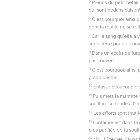
5
Prends du petit bétail 
qui sont dedans cuisent
6
C’est pourquoi ainsi pa
dont la rouille ne se re
7
Car le sang qu’elle a v
sur la terre pour le cou
8
Dans un accès de fureu
pas couvert.
9
C’est pourquoi, ainsi p
grand bûcher.
10
Entasse beaucoup de b
11
Puis mets la marmite v
souillure se fonde à l’in
12
Les efforts sont inutil
13
L’infamie est dans ta 
plus purifiée de ta soui
14
Moi, l’Éternel, j’ai pa