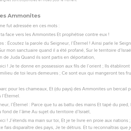
les Ammonites
 me fut adressée en ces mots :
ta face vers les Ammonites Et prophétise contre eux !
 : Écoutez la parole du Seigneur, l’Éternel ! Ainsi parle le Seigne
 Sur mon sanctuaire quand il a été profané, Sur le territoire d’Israë
on de Juda Quand ils sont partis en déportation,
i ! Je te donne en possession aux fils de l’orient ; Ils établiront
u milieu de toi leurs demeures ; Ce sont eux qui mangeront tes fru
parc pour les chameaux, Et (du pays) des Ammonites un bercail po
 l’Éternel.
neur, l’Éternel : Parce que tu as battu des mains Et tapé du pied, 
 fond de l’âme Au sujet du territoire d’Israël,
i ! J’étends ma main sur toi, Et je te livre en proie aux nations 
 fais disparaître des pays, Je te détruis. Et tu reconnaîtras que je