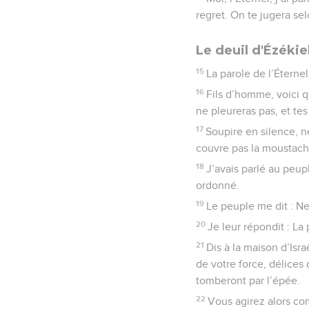
regret. On te jugera sel
Le deuil d'Ézékie
15
La parole de l’Éterne
16
Fils d’homme, voici q
ne pleureras pas, et te
17
Soupire en silence, n
couvre pas la moustach
18
J’avais parlé au peup
ordonné.
19
Le peuple me dit : Ne
20
Je leur répondit : La
21
Dis à la maison d’Isra
de votre force, délices 
tomberont par l’épée.
22
Vous agirez alors co