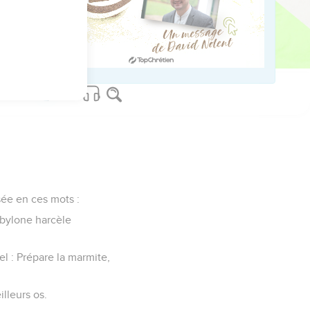
us sur www.editionsbiblio.fr
sée en ces mots :
abylone harcèle
nel : Prépare la marmite,
lleurs os.