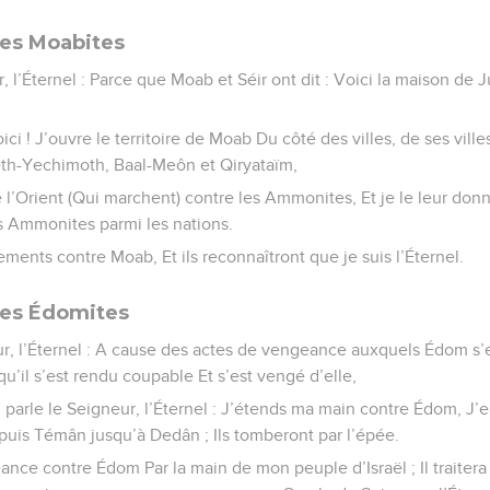
les Moabites
r, l’Éternel : Parce que Moab et Séir ont dit : Voici la maison de
i ! J’ouvre le territoire de Moab Du côté des villes, de ses villes
th-Yechimoth, Baal-Meôn et Qiryataïm,
 de l’Orient (Qui marchent) contre les Ammonites, Et je le leur do
s Ammonites parmi les nations.
ments contre Moab, Et ils reconnaîtront que je suis l’Éternel.
les Édomites
ur, l’Éternel : A cause des actes de vengeance auxquels Édom s’es
u’il s’est rendu coupable Et s’est vengé d’elle,
i parle le Seigneur, l’Éternel : J’étends ma main contre Édom, J
puis Témân jusqu’à Dedân ; Ils tomberont par l’épée.
ance contre Édom Par la main de mon peuple d’Israël ; Il traite