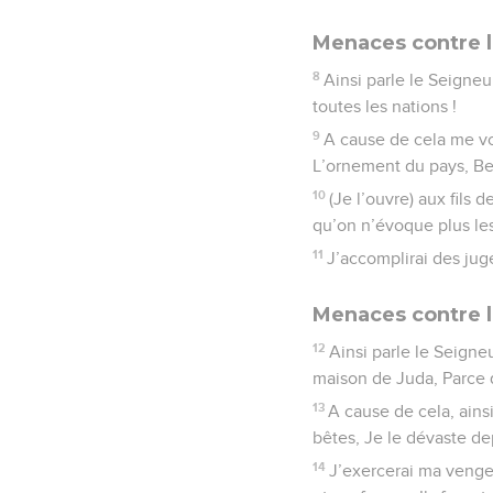
Menaces contre 
8
Ainsi parle le Seigneu
toutes les nations !
9
A cause de cela me voic
L’ornement du pays, Be
10
(Je l’ouvre) aux fils
qu’on n’évoque plus le
11
J’accomplirai des juge
Menaces contre 
12
Ainsi parle le Seigne
maison de Juda, Parce q
13
A cause de cela, ains
bêtes, Je le dévaste de
14
J’exercerai ma venge