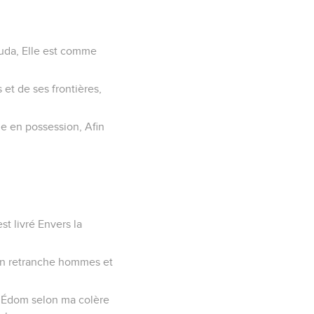
 Juda, Elle est comme
 et de ses frontières,
nne en possession, Afin
t livré Envers la
’en retranche hommes et
ra Édom selon ma colère