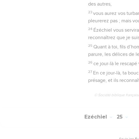
des autres,
23
vous aurez vos turban
pleurerez pas ; mais vo
24
Ézéchiel vous servir
reconnaîtrez que je suis
25
Quant à toi, fils d’ho
parure, les délices de le
26
ce jour-là le rescapé 
27
En ce jour-là, ta bouc
présage, et ils reconnaît
© Société biblique français
Ezéchiel
25
Seuls les É