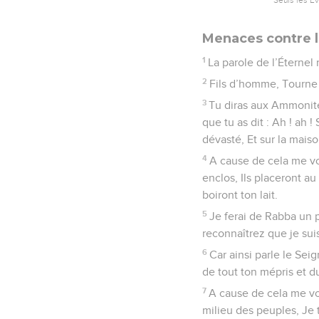
Menaces contre 
1
La parole de l’Éternel
2
Fils d’homme, Tourne 
3
Tu diras aux Ammonites
que tu as dit : Ah ! ah !
dévasté, Et sur la mais
4
A cause de cela me voic
enclos, Ils placeront a
boiront ton lait.
5
Je ferai de Rabba un 
reconnaîtrez que je suis
6
Car ainsi parle le Seig
de tout ton mépris et du
7
A cause de cela me voic
milieu des peuples, Je te