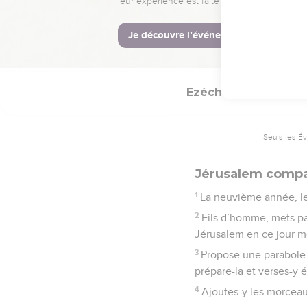
reconnaîtrez que je suis
© Société biblique français
Ezéchiel
24
Seuls les É
Jérusalem compa
1
La neuvième année, le 
2
Fils d’homme, mets par
Jérusalem en ce jour 
3
Propose une parabole à 
prépare-la et verses-y 
4
Ajoutes-y les morceaux