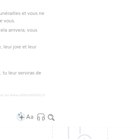
unérailles et vous ne
e vous.
ela arrivera, vous
 leur joie et leur
; tu leur serviras de
us sur www.editionsbiblio.fr