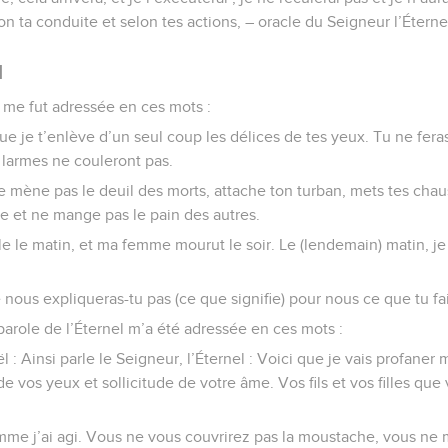
on ta conduite et selon tes actions, – oracle du Seigneur l’Éterne
l
l me fut adressée en ces mots :
ue je t’enlève d’un seul coup les délices de tes yeux. Tu ne feras
s larmes ne couleront pas.
e mène pas le deuil des morts, attache ton turban, mets tes chau
e et ne mange pas le pain des autres.
le le matin, et ma femme mourut le soir. Le (lendemain) matin, je 
 nous expliqueras-tu pas (ce que signifie) pour nous ce que tu fai
 parole de l’Éternel m’a été adressée en ces mots :
ël : Ainsi parle le Seigneur, l’Éternel : Voici que je vais profaner
de vos yeux et sollicitude de votre âme. Vos fils et vos filles que
mme j’ai agi. Vous ne vous couvrirez pas la moustache, vous ne 