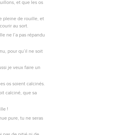
uillons, et que les os
e pleine de rouille, et
courir au sort.
elle ne l’a pas répandu
u, pour qu’il ne soit
ussi je veux faire un
les os soient calcinés.
it calciné, que sa
lle !
enue pure, tu ne seras
ai pas de pitié ni de