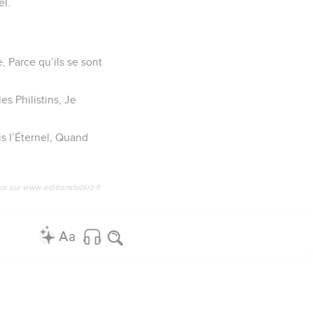
el.
e, Parce qu’ils se sont
es Philistins, Je
is l’Éternel, Quand
us sur www.editionsbiblio.fr