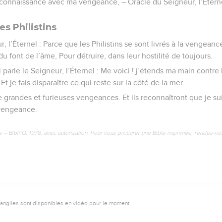
nt connaissance avec ma vengeance, – Oracle du Seigneur, l’Étern
s Philistins
r, l’Éternel : Parce que les Philistins se sont livrés à la vengeanc
 font de l’âme, Pour détruire, dans leur hostilité de toujours.
 parle le Seigneur, l’Éternel : Me voici ! j’étends ma main contre l
t je fais disparaître ce qui reste sur la côté de la mer.
e grandes et furieuses vengeances. Et ils reconnaîtront que je su
 vengeance.
e – Bibli’O, 1978, avec autorisation. Pour vous procurer une Bible imprimée, rendez-vo
vangiles sont disponibles en vidéo pour le moment.