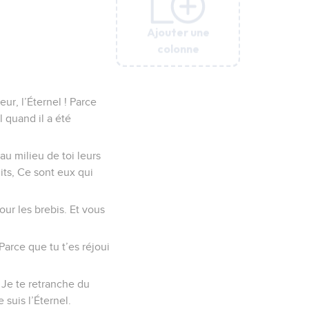
Ajouter une
Ajouter une
Ajouter une
Ajouter une
Ajouter une
Ajouter une
colonne
colonne
colonne
colonne
colonne
colonne
ur, l’Éternel ! Parce
l quand il a été
 au milieu de toi leurs
its, Ce sont eux qui
ur les brebis. Et vous
Parce que tu t’es réjoui
; Je te retranche du
 suis l’Éternel.