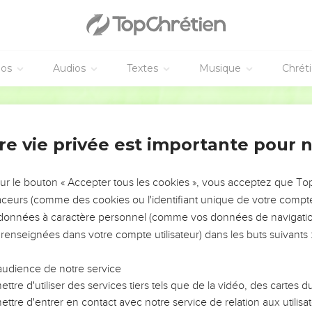
tude insouciante ; Et parmi des hommes de tout le genre humain O
i ont mis des bracelets aux mains des deux sœurs Et la parure d
éos
Audios
Textes
Musique
Chrét
 de celle qui s’est usée dans l’adultère : Maintenant l’on se déba
en elle !
Segond 1978 (Colombe)
 elle Comme l’on va chez une prostituée ; C’est ainsi qu’on est al
épravées.
re vie privée est importante pour 
es justes : Ce sont eux qui les jugeront, Comme on juge les f
dent le sang ; Car elles sont adultères, Et il y a du sang à leurs 
sur le bouton « Accepter tous les cookies », vous acceptez que T
gneur, l’Éternel : Qu’un rassemblement monte contre elles, Et je le
traceurs (comme des cookies ou l'identifiant unique de votre compte 
s données à caractère personnel (comme vos données de navigatio
apidera Et les abattra à coups d’épée ; On tuera leurs fils et leur
 renseignées dans votre compte utilisateur) dans les buts suivants 
.
i l’infamie dans le pays ; Toutes les femmes en recevront une le
audience de notre service
 vôtre.
ttre d'utiliser des services tiers tels que de la vidéo, des cartes
ttre d'entrer en contact avec notre service de relation aux utilisat
e infamie sur vous, Vous supporterez (le poids de) vos péchés d’