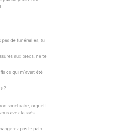
l.
 pas de funérailles, tu
ssures aux pieds, ne te
fis ce qui m’avait été
s ?
 mon sanctuaire, orgueil
 vous avez laissés
mangerez pas le pain