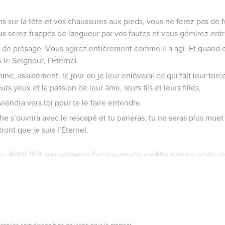
s sur la tête et vos chaussures aux pieds, vous ne ferez pas de f
us serez frappés de langueur par vos fautes et vous gémirez entr
a de présage. Vous agirez entièrement comme il a agi. Et quand c
 le Seigneur, l’Éternel.
mme, assurément, le jour où je leur enlèverai ce qui fait leur force,
urs yeux et la passion de leur âme, leurs fils et leurs filles,
viendra vers toi pour te le faire entendre.
he s’ouvrira avec le rescapé et tu parleras, tu ne seras plus muet 
ront que je suis l’Éternel.
e – Bibli’O, 1978, avec autorisation. Pour vous procurer une Bible imprimée, rendez-vo
vangiles sont disponibles en vidéo pour le moment.