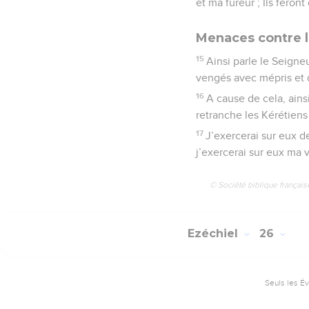
et ma fureur ; Ils fero
Menaces contre le
15
Ainsi parle le Seigneu
vengés avec mépris et du
16
A cause de cela, ainsi
retranche les Kérétiens E
17
J’exercerai sur eux d
j’exercerai sur eux ma
© Société biblique français
Ezéchiel
26
Seuls les É