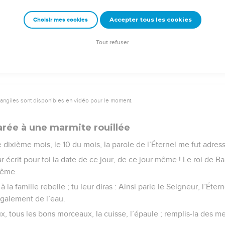
 le Seigneur, l’Éternel.
Accepter tous les cookies
Choisir mes cookies
e – Bibli’O, 1978, avec autorisation. Pour vous procurer une Bible imprimée, rendez-vo
Tout refuser
vangiles sont disponibles en vidéo pour le moment.
rée à une marmite rouillée
dixième mois, le 10 du mois, la parole de l’Éternel me fut adres
 écrit pour toi la date de ce jour, de ce jour même ! Le roi de B
même.
la famille rebelle ; tu leur diras : Ainsi parle le Seigneur, l’Éter
également de l’eau.
, tous les bons morceaux, la cuisse, l’épaule ; remplis-la des mei