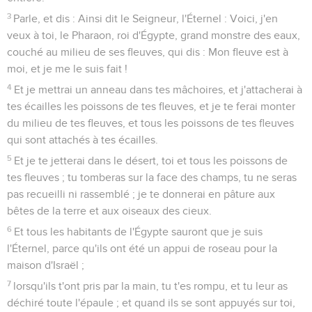
3
Parle, et dis : Ainsi dit le Seigneur, l'Éternel : Voici, j'en
veux à toi, le Pharaon, roi d'Égypte, grand monstre des eaux,
couché au milieu de ses fleuves, qui dis : Mon fleuve est à
moi, et je me le suis fait !
4
Et je mettrai un anneau dans tes mâchoires, et j'attacherai à
tes écailles les poissons de tes fleuves, et je te ferai monter
du milieu de tes fleuves, et tous les poissons de tes fleuves
qui sont attachés à tes écailles.
5
Et je te jetterai dans le désert, toi et tous les poissons de
tes fleuves ; tu tomberas sur la face des champs, tu ne seras
pas recueilli ni rassemblé ; je te donnerai en pâture aux
bêtes de la terre et aux oiseaux des cieux.
6
Et tous les habitants de l'Égypte sauront que je suis
l'Éternel, parce qu'ils ont été un appui de roseau pour la
maison d'Israël ;
7
lorsqu'ils t'ont pris par la main, tu t'es rompu, et tu leur as
déchiré toute l'épaule ; et quand ils se sont appuyés sur toi,