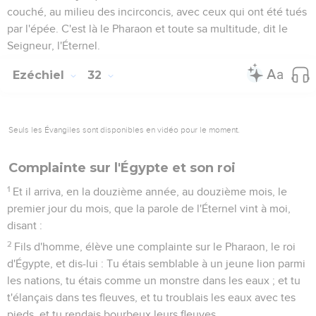
couché, au milieu des incirconcis, avec ceux qui ont été tués
par l'épée. C'est là le Pharaon et toute sa multitude, dit le
Seigneur, l'Éternel.
Ezéchiel
32
Seuls les Évangiles sont disponibles en vidéo pour le moment.
Complainte sur l'Égypte et son roi
1
Et il arriva, en la douzième année, au douzième mois, le
premier jour du mois, que la parole de l'Éternel vint à moi,
disant :
2
Fils d'homme, élève une complainte sur le Pharaon, le roi
d'Égypte, et dis-lui : Tu étais semblable à un jeune lion parmi
les nations, tu étais comme un monstre dans les eaux ; et tu
t'élançais dans tes fleuves, et tu troublais les eaux avec tes
pieds, et tu rendais bourbeux leurs fleuves.