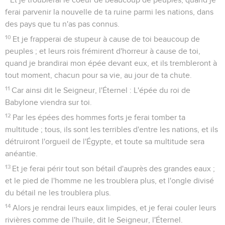
ferai parvenir la nouvelle de ta ruine parmi les nations, dans
des pays que tu n'as pas connus.
10
Et je frapperai de stupeur à cause de toi beaucoup de
peuples ; et leurs rois frémirent d'horreur à cause de toi,
quand je brandirai mon épée devant eux, et ils trembleront à
tout moment, chacun pour sa vie, au jour de ta chute.
11
Car ainsi dit le Seigneur, l'Éternel : L'épée du roi de
Babylone viendra sur toi.
12
Par les épées des hommes forts je ferai tomber ta
multitude ; tous, ils sont les terribles d'entre les nations, et ils
détruiront l'orgueil de l'Égypte, et toute sa multitude sera
anéantie.
13
Et je ferai périr tout son bétail d'auprès des grandes eaux ;
et le pied de l'homme ne les troublera plus, et l'ongle divisé
du bétail ne les troublera plus.
14
Alors je rendrai leurs eaux limpides, et je ferai couler leurs
rivières comme de l'huile, dit le Seigneur, l'Éternel.