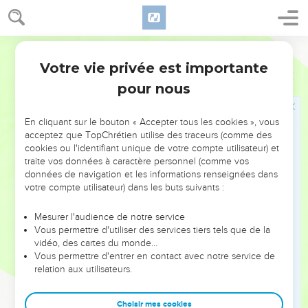
Ainsi dit le Seigneur, l'Éternel : Voici, j'en veux à toi,
Sidon, et je serai glorifié au milieu de toi ; et on saura que je
suis l'Éternel, quand j'exécuterai des jugements au milieu
Darby
d'elle et que j'aurai été sanctifié en elle.
Votre vie privée est importante
23
Ezéchiel
28
Et j'enverrai chez elle la peste, et le sang dans ses rues ; et
pour nous
les blessés à mort tomberont au milieu d'elle par l'épée qui
sera tout autour contre elle ; et ils sauront que je suis
l'Éternel.
En cliquant sur le bouton « Accepter tous les cookies », vous
acceptez que TopChrétien utilise des traceurs (comme des
cookies ou l'identifiant unique de votre compte utilisateur) et
Israël vivra en sécurité
traite vos données à caractère personnel (comme vos
données de navigation et les informations renseignées dans
24
Et il n'y aura plus pour la maison d'Israël d'aiguillon qui
votre compte utilisateur) dans les buts suivants :
blesse, ni d'épine qui cause de la douleur, d'entre tous ceux
qui étaient autour d'eux et qui les méprisaient ; et ils sauront
Mesurer l'audience de notre service
que je suis le Seigneur, l'Éternel.
Vous permettre d'utiliser des services tiers tels que de la
vidéo, des cartes du monde…
25
Ainsi dit le Seigneur, l'Éternel : Quand je rassemblerai la
Vous permettre d'entrer en contact avec notre service de
maison d'Israël d'entre les peuples parmi lesquels ils seront
relation aux utilisateurs.
dispersés, et que je serai sanctifié en eux aux yeux des
nations, alors ils habiteront sur leur terre que j'ai donnée à
Choisir mes cookies