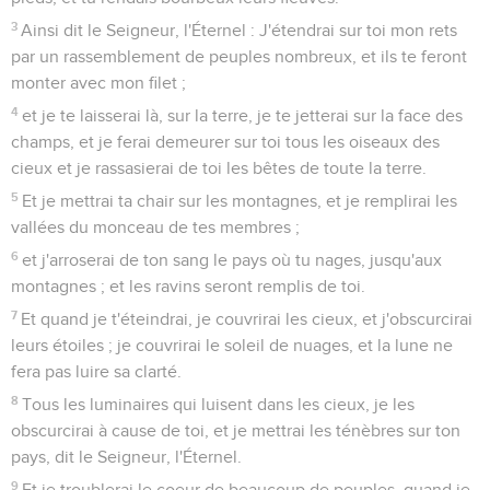
3
Ainsi dit le Seigneur, l'Éternel : J'étendrai sur toi mon rets
par un rassemblement de peuples nombreux, et ils te feront
monter avec mon filet ;
4
et je te laisserai là, sur la terre, je te jetterai sur la face des
champs, et je ferai demeurer sur toi tous les oiseaux des
cieux et je rassasierai de toi les bêtes de toute la terre.
5
Et je mettrai ta chair sur les montagnes, et je remplirai les
vallées du monceau de tes membres ;
6
et j'arroserai de ton sang le pays où tu nages, jusqu'aux
montagnes ; et les ravins seront remplis de toi.
7
Et quand je t'éteindrai, je couvrirai les cieux, et j'obscurcirai
leurs étoiles ; je couvrirai le soleil de nuages, et la lune ne
fera pas luire sa clarté.
8
Tous les luminaires qui luisent dans les cieux, je les
obscurcirai à cause de toi, et je mettrai les ténèbres sur ton
pays, dit le Seigneur, l'Éternel.
9
Et je troublerai le coeur de beaucoup de peuples, quand je