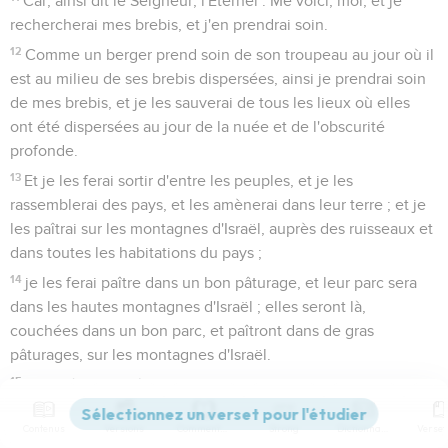
Car, ainsi dit le Seigneur, l'Éternel : Me voici, moi, et je
rechercherai mes brebis, et j'en prendrai soin.
12
Comme un berger prend soin de son troupeau au jour où il
est au milieu de ses brebis dispersées, ainsi je prendrai soin
de mes brebis, et je les sauverai de tous les lieux où elles
ont été dispersées au jour de la nuée et de l'obscurité
profonde.
13
Et je les ferai sortir d'entre les peuples, et je les
rassemblerai des pays, et les amènerai dans leur terre ; et je
les paîtrai sur les montagnes d'Israël, auprès des ruisseaux et
dans toutes les habitations du pays ;
14
je les ferai paître dans un bon pâturage, et leur parc sera
dans les hautes montagnes d'Israël ; elles seront là,
couchées dans un bon parc, et paîtront dans de gras
pâturages, sur les montagnes d'Israël.
15
Moi-même je paîtrai mes brebis, et moi je les ferai reposer,
dit le Seigneur, l'Éternel.
Contenus
Versions
Commentaires
Strong
Dictionnaire
16
La perdue, je la chercherai, et l'égarée, je la ramènerai, et