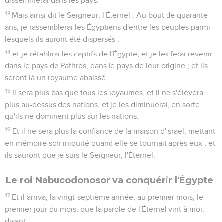
disséminerai dans les pays.
13
Mais ainsi dit le Seigneur, l'Éternel : Au bout de quarante
ans, je rassemblerai les Égyptiens d'entre les peuples parmi
lesquels ils auront été dispersés ;
14
et je rétablirai les captifs de l'Égypte, et je les ferai revenir
dans le pays de Pathros, dans le pays de leur origine ; et ils
seront là un royaume abaissé.
15
Il sera plus bas que tous les royaumes, et il ne s'élèvera
plus au-dessus des nations, et je les diminuerai, en sorte
qu'ils ne dominent plus sur les nations.
16
Et il ne sera plus la confiance de la maison d'Israël, mettant
en mémoire son iniquité quand elle se tournait après eux ; et
ils sauront que je suis le Seigneur, l'Éternel.
Le roi Nabucodonosor va conquérir l'Égypte
17
Et il arriva, la vingt-septième année, au premier mois, le
premier jour du mois, que la parole de l'Éternel vint à moi,
disant :