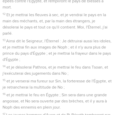
épées contre l'Égypte, et rempliront le pays de blessés à
mort.
12
Et je mettrai les fleuves à sec, et je vendrai le pays en la
main des méchants, et, par la main des étrangers, je
désolerai le pays et tout ce qu'il contient. Moi, l'Éternel, j'ai
parlé.
13
Ainsi dit le Seigneur, l'Éternel : Je détruirai aussi les idoles,
et je mettrai fin aux images de Noph ; et il n'y aura plus de
prince du pays d'Égypte ; et je mettrai la frayeur dans le pays
d'Égypte ;
14
et je désolerai Pathros, et je mettrai le feu dans Tsoan, et
j'exécuterai des jugements dans No ;
15
et je verserai ma fureur sur Sin, la forteresse de l'Égypte, et
je retrancherai la multitude de No ;
16
et je mettrai le feu en Égypte ; Sin sera dans une grande
angoisse, et No sera ouverte par des brèches, et il y aura à
Noph des ennemis en plein jour.
17
Les jeunes hommes d'Aven et de Pi-Béseth tomberont par