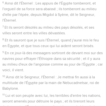
6
Ainsi dit l'Éternel : Les appuis de l'Égypte tomberont, et
l'orgueil de sa force sera abaissé ; ils tomberont au milieu
d'elle par l'épée, depuis Migdol à Syène, dit le Seigneur,
l'Éternel.
7
Et ils seront désolés au milieu des pays désolés, et ses
villes seront entre les villes dévastées.
8
Et ils sauront que je suis l'Éternel, quand j'aurai mis le feu
en Égypte, et que tous ceux qui lui aident seront brisés.
9
En ce jour-là des messagers sortiront de devant moi sur des
navires pour effrayer l'Éthiopie dans sa sécurité ; et il y aura
au milieu d'eux de l'angoisse comme au jour de l'Égypte ; car
voici, il vient.
10
Ainsi dit le Seigneur, l'Éternel : Je mettrai fin aussi à la
multitude de l'Égypte par la main de Nebucadnetsar, roi de
Babylone.
11
Lui et son peuple avec lui, les terribles d'entre les nations,
seront amenés pour détruire le pays ; et ils tireront leurs