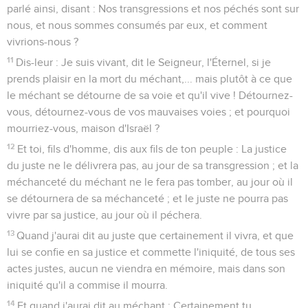
parlé ainsi, disant : Nos transgressions et nos péchés sont sur
nous, et nous sommes consumés par eux, et comment
vivrions-nous ?
11
Dis-leur : Je suis vivant, dit le Seigneur, l'Éternel, si je
prends plaisir en la mort du méchant,... mais plutôt à ce que
le méchant se détourne de sa voie et qu'il vive ! Détournez-
vous, détournez-vous de vos mauvaises voies ; et pourquoi
mourriez-vous, maison d'Israël ?
12
Et toi, fils d'homme, dis aux fils de ton peuple : La justice
du juste ne le délivrera pas, au jour de sa transgression ; et la
méchanceté du méchant ne le fera pas tomber, au jour où il
se détournera de sa méchanceté ; et le juste ne pourra pas
vivre par sa justice, au jour où il péchera.
13
Quand j'aurai dit au juste que certainement il vivra, et que
lui se confie en sa justice et commette l'iniquité, de tous ses
actes justes, aucun ne viendra en mémoire, mais dans son
iniquité qu'il a commise il mourra.
14
Et quand j'aurai dit au méchant : Certainement tu