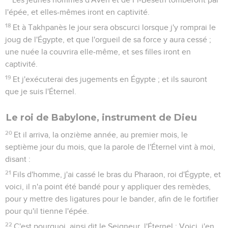
l'épée, et elles-mêmes iront en captivité.
18
Et à Takhpanès le jour sera obscurci lorsque j'y romprai le
joug de l'Égypte, et que l'orgueil de sa force y aura cessé ;
une nuée la couvrira elle-même, et ses filles iront en
captivité.
19
Et j'exécuterai des jugements en Égypte ; et ils sauront
que je suis l'Éternel.
Le roi de Babylone, instrument de Dieu
20
Et il arriva, la onzième année, au premier mois, le
septième jour du mois, que la parole de l'Éternel vint à moi,
disant :
21
Fils d'homme, j'ai cassé le bras du Pharaon, roi d'Égypte, et
voici, il n'a point été bandé pour y appliquer des remèdes,
pour y mettre des ligatures pour le bander, afin de le fortifier
pour qu'il tienne l'épée.
22
C'est pourquoi, ainsi dit le Seigneur, l'Éternel : Voici, j'en