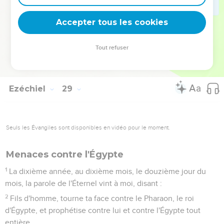
mon serviteur Jacob :
26
ils y habiteront en sécurité ; ils bâtiront des maisons, et ils
Accepter tous les cookies
planteront des vignes, et ils habiteront en sécurité, quand
j'aurai exécuté des jugements sur tous ceux qui les
Tout refuser
méprisaient, tout autour d'eux ; et ils sauront que je suis
l'Éternel, leur Dieu.
Ezéchiel
29
Seuls les Évangiles sont disponibles en vidéo pour le moment.
Menaces contre l'Égypte
1
La dixième année, au dixième mois, le douzième jour du
mois, la parole de l'Éternel vint à moi, disant :
2
Fils d'homme, tourne ta face contre le Pharaon, le roi
d'Égypte, et prophétise contre lui et contre l'Égypte tout
entière.