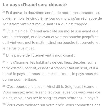
Le pays d'Israël sera dévasté
21
Et il arriva, la douzième année de notre transportation, au
dixième mois, le cinquième jour du mois, qu'un réchappé de
Jérusalem vint vers moi, disant : La ville est frappée.
22
Et la main de l'Éternel avait été sur moi le soir avant que
vint le réchappé, et elle avait ouvert ma bouche jusqu'à ce
qu'il vînt vers moi le matin ; ainsi ma bouche fut ouverte, et
je ne fus plus muet.
23
Et la parole de l'Éternel vint à moi, disant :
24
Fils d'homme, les habitants de ces lieux désolés, sur la
terre d'Israël, parlent, disant : Abraham était un seul, et il a
hérité le pays ; et nous sommes plusieurs, le pays nous est
donné pour héritage.
25
C'est pourquoi dis-leur : Ainsi dit le Seigneur, l'Éternel :
Vous mangez avec le sang, et vous levez vos yeux vers vos
idoles, et vous versez le sang : et vous hériteriez le pays ?
26
Vous vous roidissez sur votre épée, vous commettez des