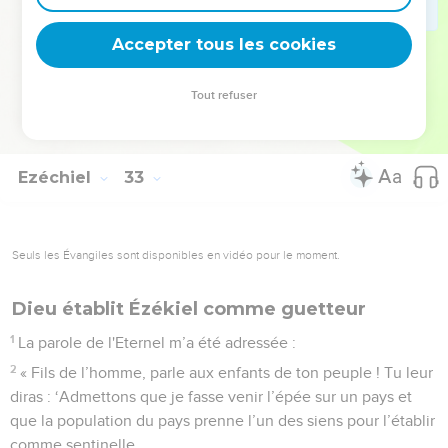
sa foule bruyante, puisque lui et toute son armée seront
victimes de l’épée, déclare le Seigneur, l'Eternel.
Accepter tous les cookies
32
En effet, je propage ma terreur sur la terre des vivants, et
le pharaon et toute sa foule bruyante seront ensevelis au
Tout refuser
milieu des incirconcis avec les victimes de l’épée, déclare le
Seigneur, l'Eternel. »
Ezéchiel
33
Seuls les Évangiles sont disponibles en vidéo pour le moment.
Dieu établit Ézékiel comme guetteur
1
La parole de l'Eternel m’a été adressée :
2
« Fils de l’homme, parle aux enfants de ton peuple ! Tu leur
diras : ‘Admettons que je fasse venir l’épée sur un pays et
que la population du pays prenne l’un des siens pour l’établir
comme sentinelle.