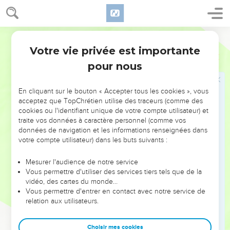
Ils n’ont pas été ensevelis avec les guerriers, ceux qui sont
tombés parmi les incirconcis. Ils sont descendus au séjour
des morts avec leurs armes de guerre, on a mis leur épée
Segond 21
sous leur tête, mais leurs fautes resteront sur leurs
Votre vie privée est importante
ossements parce qu’ils ont terrorisé des guerriers sur la terre
Ezéchiel
32
des vivants.
pour nous
28
» Toi aussi, tu seras brisé au milieu des incirconcis, tu
seras enseveli avec ceux qui ont été victimes de l’épée.
En cliquant sur le bouton « Accepter tous les cookies », vous
acceptez que TopChrétien utilise des traceurs (comme des
29
» Là se trouvent Edom, ses rois et tous ses princes : malgré
cookies ou l'identifiant unique de votre compte utilisateur) et
leur vaillance, ils ont été placés avec les victimes de l’épée,
traite vos données à caractère personnel (comme vos
ils ont été ensevelis avec les incirconcis, avec ceux qui
données de navigation et les informations renseignées dans
votre compte utilisateur) dans les buts suivants :
descendent dans la tombe.
30
» Là se trouvent tous les souverains du nord et tous les
Mesurer l'audience de notre service
Sidoniens : ils sont descendus vers les morts, tout honteux,
Vous permettre d'utiliser des services tiers tels que de la
vidéo, des cartes du monde…
malgré la terreur qu'inspirait leur vaillance. Ces incirconcis
Vous permettre d'entrer en contact avec notre service de
sont ensevelis avec les victimes de l’épée, ils portent leur
relation aux utilisateurs.
humiliation avec ceux qui sont descendus dans la tombe.
31
» En les voyant, le pharaon sera consolé du sort de toute
Choisir mes cookies