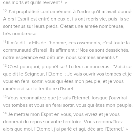
ces morts et qu'ils revivent !’ »
10
J’ai prophétisé conformément à l'ordre qu'il m'avait donné.
Alors l'Esprit est entré en eux et ils ont repris vie, puis ils se
sont tenus sur leurs pieds. C'était une armée nombreuse,
très nombreuse.
11
Il m’a dit : « Fils de l’homme, ces ossements, c'est toute la
communauté d'Israël. Ils affirment : ‘Nos os sont desséchés,
notre espérance est détruite, nous sommes anéantis !’
12
C’est pourquoi, prophétise ! Tu leur annonceras : ‘Voici ce
que dit le Seigneur, l'Eternel : Je vais ouvrir vos tombes et je
vous en ferai sortir, vous qui êtes mon peuple, et je vous
ramènerai sur le territoire d'Israël.
13
Vous reconnaîtrez que je suis l'Eternel, lorsque j'ouvrirai
vos tombes et vous en ferai sortir, vous qui êtes mon peuple.
14
Je mettrai mon Esprit en vous, vous vivrez et je vous
donnerai du repos sur votre territoire. Vous reconnaîtrez
alors que moi, l'Eternel, j'ai parlé et agi, déclare l'Eternel.’ »