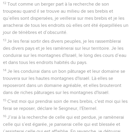
12
Tout comme un berger part à la recherche de son
troupeau quand il se trouve au milieu de ses brebis et
qu’elles sont dispersées, je veillerai sur mes brebis et je les
arracherai de tous les endroits où elles ont été éparpillées un
jour de ténèbres et d’obscurité.
13
Je les ferai sortir des divers peuples, je les rassemblerai
des divers pays et je les ramènerai sur leur territoire. Je les
conduirai sur les montagnes d'Israël, le long des cours d’eau
et dans tous les endroits habités du pays.
14
Je les conduirai dans un bon pâturage et leur domaine se
trouvera sur les hautes montagnes d'Israël. Là elles se
reposeront dans un domaine agréable, et elles brouteront
dans de riches pâturages sur les montagnes d'Israël.
15
C'est moi qui prendrai soin de mes brebis, c'est moi qui les
ferai se reposer, déclare le Seigneur, l'Eternel.
16
J’irai à la recherche de celle qui est perdue, je ramènerai
celle qui s’est égarée, je panserai celle qui est blessée et
j’assisterai celle qui est affaiblie. En revanche, je détruirai