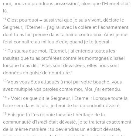
moi, nous en prendrons possession’, alors que l'Eternel était
là.
11
C’est pourquoi – aussi vrai que je suis vivant, déclare le
Seigneur, l'Eternel – j'agirai avec la colère et l’acharnement
dont tu as fait preuve dans ta haine contre eux. Ainsi je me
ferai connaître au milieu d'eux, quand je te jugerai.
12
Tu sauras que moi, l'Eternel, j'ai entendu toutes les
insultes que tu as proférées contre les montagnes d'Israël
lorsque tu as dit : ‘Elles sont dévastées, elles nous sont
données en guise de nourriture.’
13
Vous vous êtes attaqués à moi par votre bouche, vous
avez multiplié vos paroles contre moi. Moi, j’ai entendu.
14
» Voici ce que dit le Seigneur, l'Eternel : Lorsque toute la
terre sera dans la joie, je ferai de toi un endroit dévasté.
15
Puisque tu t’es réjouie lorsque l’héritage de la
communauté d’Israël était dévasté, je te traiterai exactement
de la même manière : tu deviendras un endroit dévasté,