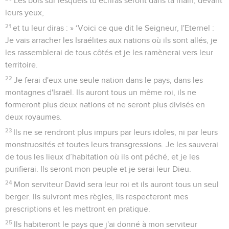
Les bois sur lesquels tu écriras seront dans ta main, devant
leurs yeux,
21
et tu leur diras : » ‘Voici ce que dit le Seigneur, l'Eternel :
Je vais arracher les Israélites aux nations où ils sont allés, je
les rassemblerai de tous côtés et je les ramènerai vers leur
territoire.
22
Je ferai d'eux une seule nation dans le pays, dans les
montagnes d'Israël. Ils auront tous un même roi, ils ne
formeront plus deux nations et ne seront plus divisés en
deux royaumes.
23
Ils ne se rendront plus impurs par leurs idoles, ni par leurs
monstruosités et toutes leurs transgressions. Je les sauverai
de tous les lieux d’habitation où ils ont péché, et je les
purifierai. Ils seront mon peuple et je serai leur Dieu.
24
Mon serviteur David sera leur roi et ils auront tous un seul
berger. Ils suivront mes règles, ils respecteront mes
prescriptions et les mettront en pratique.
25
Ils habiteront le pays que j'ai donné à mon serviteur