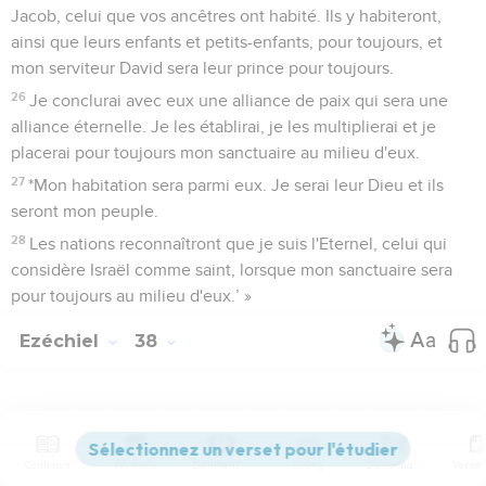
Jacob, celui que vos ancêtres ont habité. Ils y habiteront,
ainsi que leurs enfants et petits-enfants, pour toujours, et
mon serviteur David sera leur prince pour toujours.
26
Je conclurai avec eux une alliance de paix qui sera une
alliance éternelle. Je les établirai, je les multiplierai et je
placerai pour toujours mon sanctuaire au milieu d'eux.
27
*Mon habitation sera parmi eux. Je serai leur Dieu et ils
seront mon peuple.
28
Les nations reconnaîtront que je suis l'Eternel, celui qui
considère Israël comme saint, lorsque mon sanctuaire sera
pour toujours au milieu d'eux.’ »
Ezéchiel
38
Seuls les Évangiles sont disponibles en vidéo pour le moment.
Contenus
Versions
Commentaires
Strong
Dictionnaire
Menaces contre Gog