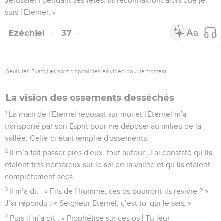
Jérusalem pendant ses fêtes. Ils reconnaîtront alors que je
suis l'Eternel. »
Ezéchiel
37
Seuls les Évangiles sont disponibles en vidéo pour le moment.
La vision des ossements desséchés
1
La main de l'Eternel reposait sur moi et l'Eternel m’a
transporté par son Esprit pour me déposer au milieu de la
vallée. Celle-ci était remplie d'ossements.
2
Il m’a fait passer près d'eux, tout autour. J’ai constaté qu’ils
étaient très nombreux sur le sol de la vallée et qu’ils étaient
complètement secs.
3
Il m’a dit : « Fils de l’homme, ces os pourront-ils revivre ? »
J’ai répondu : « Seigneur Eternel, c’est toi qui le sais. »
4
Puis il m’a dit : « Prophétise sur ces os ! Tu leur