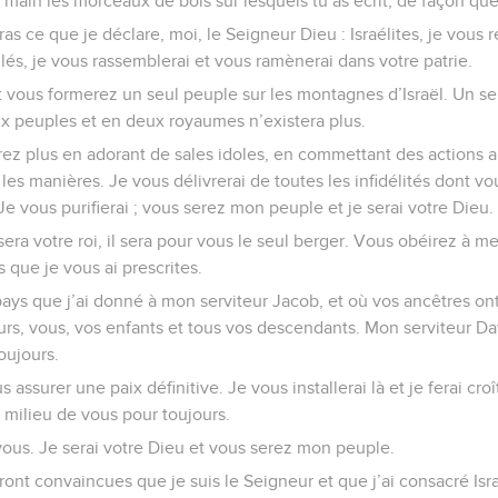
 main les morceaux de bois sur lesquels tu as écrit, de façon que
ras ce que je déclare, moi, le Seigneur Dieu : Israélites, je vous r
lés, je vous rassemblerai et vous ramènerai dans votre patrie.
et vous formerez un seul peuple sur les montagnes d’Israël. Un se
ux peuples et en deux royaumes n’existera plus.
rez plus en adorant de sales idoles, en commettant des actions
les manières. Je vous délivrerai de toutes les infidélités dont v
e vous purifierai ; vous serez mon peuple et je serai votre Dieu.
era votre roi, il sera pour vous le seul berger. Vous obéirez à m
s que je vous ai prescrites.
pays que j’ai donné à mon serviteur Jacob, et où vos ancêtres on
s, vous, vos enfants et tous vos descendants. Mon serviteur Dav
oujours.
assurer une paix définitive. Je vous installerai là et je ferai cro
 milieu de vous pour toujours.
ous. Je serai votre Dieu et vous serez mon peuple.
ront convaincues que je suis le Seigneur et que j’ai consacré Isr