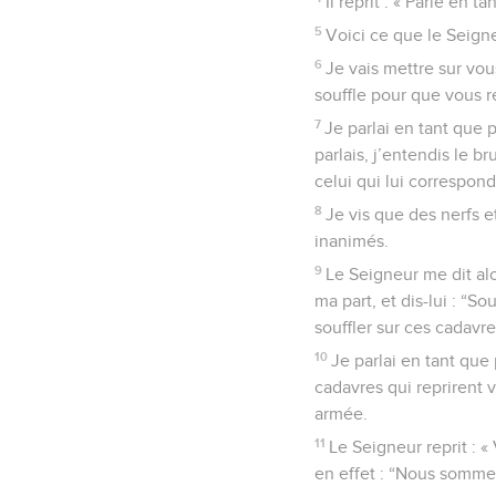
Il reprit : « Parle en
5
Voici ce que le Seigne
6
Je vais mettre sur vous
souffle pour que vous r
7
Je parlai en tant que
parlais, j’entendis le 
celui qui lui correspond
8
Je vis que des nerfs e
inanimés.
9
Le Seigneur me dit alo
ma part, et dis-lui : “S
souffler sur ces cadavre
10
Je parlai en tant que
cadavres qui reprirent 
armée.
11
Le Seigneur reprit : «
en effet : “Nous sommes