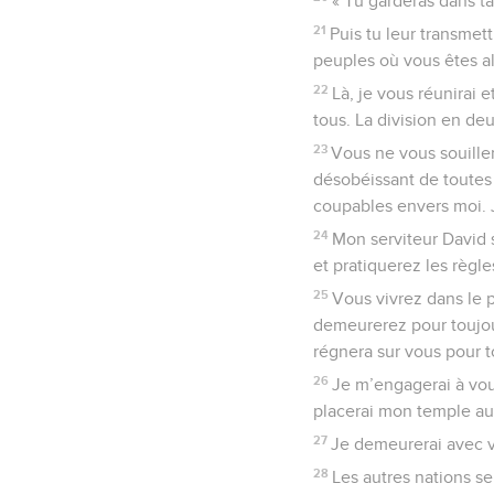
« Tu garderas dans ta
21
Puis tu leur transmett
peuples où vous êtes al
22
Là, je vous réunirai 
tous. La division en de
23
Vous ne vous souille
désobéissant de toutes 
coupables envers moi. J
24
Mon serviteur David s
et pratiquerez les règle
25
Vous vivrez dans le 
demeurerez pour toujour
régnera sur vous pour t
26
Je m’engagerai à vous 
placerai mon temple au
27
Je demeurerai avec v
28
Les autres nations se