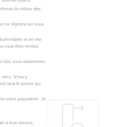
 tous les voient.
etirerai du milieu des
ul roi régnera sur vous
 abominables et en me
ous vous êtes rendus
es lois, vous observerez
t vécu. Vous y
id sera le prince qui
ître votre population. Je
aël à mon service,