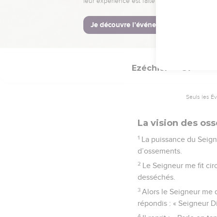
nombreux. Alors tout le
© Société biblique français
Ezéchiel
37
Seuls les É
La vision des o
1
La puissance du Seign
d’ossements.
2
Le Seigneur me fit cir
desséchés.
3
Alors le Seigneur me 
répondis : « Seigneur Die
4