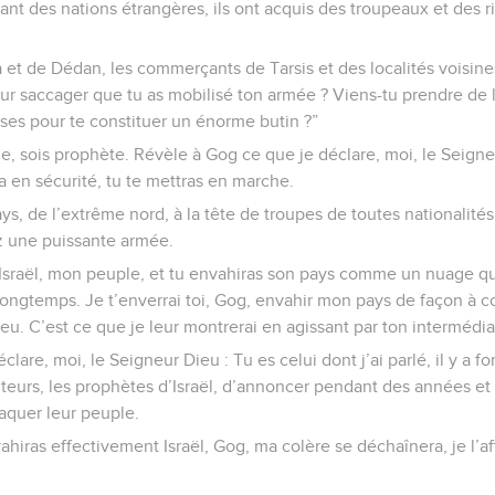
ant des nations étrangères, ils ont acquis des troupeaux et des ri
 et de Dédan, les commerçants de Tarsis et des localités voisin
our saccager que tu as mobilisé ton armée ? Viens-tu prendre de l’
ses pour te constituer un énorme butin ?”
me, sois prophète. Révèle à Gog ce que je déclare, moi, le Seign
a en sécurité, tu te mettras en marche.
ys, de l’extrême nord, à la tête de troupes de toutes nationalité
z une puissante armée.
Israël, mon peuple, et tu envahiras son pays comme un nuage qui
 longtemps. Je t’enverrai toi, Gog, envahir mon pays de façon à 
eu. C’est ce que je leur montrerai en agissant par ton intermédia
éclare, moi, le Seigneur Dieu : Tu es celui dont j’ai parlé, il y a f
iteurs, les prophètes d’Israël, d’annoncer pendant des années e
taquer leur peuple.
vahiras effectivement Israël, Gog, ma colère se déchaînera, je l’a