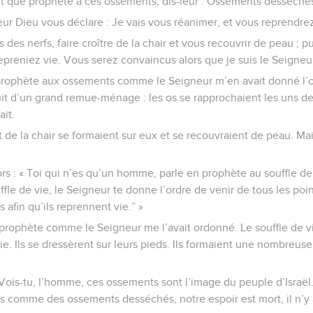
 tant que prophète à ces ossements, dis-leur : Ossements desséché
ur Dieu vous déclare : Je vais vous réanimer, et vous reprendrez
 des nerfs, faire croître de la chair et vous recouvrir de peau ; pu
epreniez vie. Vous serez convaincus alors que je suis le Seigneur
 prophète aux ossements comme le Seigneur m’en avait donné l’o
bruit d’un grand remue-ménage : les os se rapprochaient les uns d
ait.
t de la chair se formaient sur eux et se recouvraient de peau. Mai
rs : « Toi qui n’es qu’un homme, parle en prophète au souffle de v
ouffle de vie, le Seigneur te donne l’ordre de venir de tous les poi
s afin qu’ils reprennent vie.” »
 prophète comme le Seigneur me l’avait ordonné. Le souffle de vi
vie. Ils se dressèrent sur leurs pieds. Ils formaient une nombreu
 Vois-tu, l’homme, ces ossements sont l’image du peuple d’Israël. 
 comme des ossements desséchés, notre espoir est mort, il n’y a 