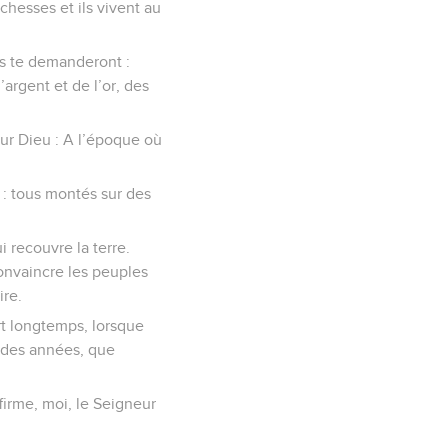
chesses et ils vivent au
es te demanderont :
argent et de l’or, des
eur Dieu : A l’époque où
s : tous montés sur des
 recouvre la terre.
convaincre les peuples
ire.
ort longtemps, lorsque
t des années, que
ffirme, moi, le Seigneur