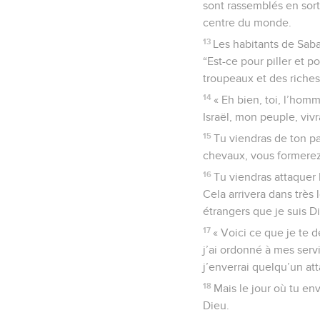
sont rassemblés en sort
centre du monde.
13
Les habitants de Saba
“Est-ce pour piller et p
troupeaux et des riches
14
« Eh bien, toi, l’hom
Israël, mon peuple, vivr
15
Tu viendras de ton pa
chevaux, vous formere
16
Tu viendras attaquer 
Cela arrivera dans très
étrangers que je suis Di
17
« Voici ce que je te d
j’ai ordonné à mes serv
j’enverrai quelqu’un at
18
Mais le jour où tu en
Dieu.