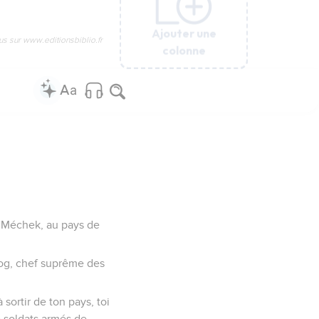
Ajouter une
Ajouter une
Ajouter une
Ajouter une
Ajouter une
us sur www.editionsbiblio.fr
colonne
colonne
colonne
colonne
colonne
e Méchek, au pays de
 Gog, chef suprême des
 sortir de ton pays, toi
 soldats armés de