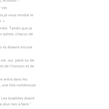
s, écoutez !
 vie.
is je vous rendrai le
. »
rdre. Tandis que je
es autres, chacun de
s ils étaient encore
ie, oui, parle-lui de
nts de l’horizon et de
e entra dans les
se, une très nombreuse
Les Israélites disent
plus rien à faire.”