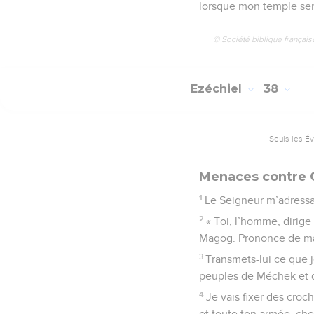
lorsque mon temple sera
© Société biblique français
Ezéchiel
38
Seuls les É
Menaces contre
1
Le Seigneur m’adressa 
2
« Toi, l’homme, dirig
Magog. Prononce de ma 
3
Transmets-lui ce que j
peuples de Méchek et 
4
Je vais fixer des croc
et toute ton armée, ch