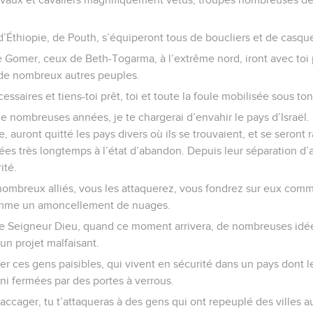
d’Éthiopie, de Pouth, s’équiperont tous de boucliers et de casques
 Gomer, ceux de Beth-Togarma, à l’extrême nord, iront avec toi p
de nombreux autres peuples.
écessaires et tiens-toi prêt, toi et toute la foule mobilisée sous
de nombreuses années, je te chargerai d’envahir le pays d’Israël.
e, auront quitté les pays divers où ils se trouvaient, et se seront
ées très longtemps à l’état d’abandon. Depuis leur séparation d’
ité.
 nombreux alliés, vous les attaquerez, vous fondrez sur eux co
omme un amoncellement de nuages.
, le Seigneur Dieu, quand ce moment arrivera, de nombreuses idée
 un projet malfaisant.
er ces gens paisibles, qui vivent en sécurité dans un pays dont le
ni fermées par des portes à verrous.
saccager, tu t’attaqueras à des gens qui ont repeuplé des villes au