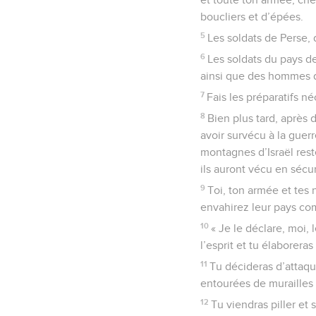
boucliers et d’épées.
5
Les soldats de Perse, 
6
Les soldats du pays de
ainsi que des hommes 
7
Fais les préparatifs n
8
Bien plus tard, après 
avoir survécu à la guerr
montagnes d’Israël rest
ils auront vécu en sécur
9
Toi, ton armée et tes
envahirez leur pays c
10
« Je le déclare, moi
l’esprit et tu élaboreras
11
Tu décideras d’attaqu
entourées de murailles 
12
Tu viendras piller et 