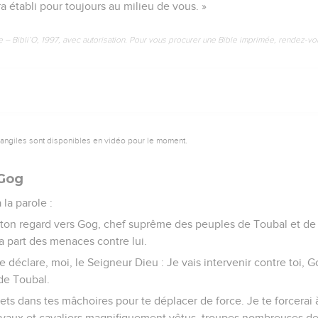
 établi pour toujours au milieu de vous. »
e – Bibli’O, 1997, avec autorisation. Pour vous procurer une Bible imprimée, rendez-vo
vangiles sont disponibles en vidéo pour le moment.
 Gog
la parole :
e ton regard vers Gog, chef suprême des peuples de Toubal et d
part des menaces contre lui.
e déclare, moi, le Seigneur Dieu : Je vais intervenir contre toi,
de Toubal.
hets dans tes mâchoires pour te déplacer de force. Je te forcerai à
evaux et cavaliers magnifiquement vêtus, troupes nombreuses de