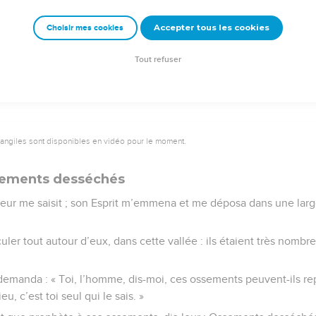
 monde sera convaincu que je suis le Seigneur. »
Accepter tous les cookies
Choisir mes cookies
e – Bibli’O, 1997, avec autorisation. Pour vous procurer une Bible imprimée, rendez-vo
Tout refuser
vangiles sont disponibles en vidéo pour le moment.
ssements desséchés
eur me saisit ; son Esprit m’emmena et me déposa dans une larg
culer tout autour d’eux, dans cette vallée : ils étaient très nom
demanda : « Toi, l’homme, dis-moi, ces ossements peuvent-ils rep
u, c’est toi seul qui le sais. »