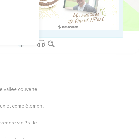
us sur www.editionsbiblio.fr
e vallée couverte
breux et complètement
rendre vie ? » Je