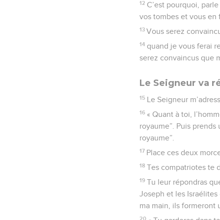
12
C’est pourquoi, parle
vos tombes et vous en f
13
Vous serez convaincus
14
quand je vous ferai r
serez convaincus que moi
Le Seigneur va ré
15
Le Seigneur m’adressa
16
« Quant à toi, l’homm
royaume”. Puis prends u
royaume”.
17
Place ces deux morce
18
Tes compatriotes te d
19
Tu leur répondras que
Joseph et les Israélite
ma main, ils formeront
20