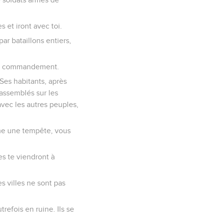
 et iront avec toi.
ar bataillons entiers,
 ton commandement.
 Ses habitants, après
 rassemblés sur les
avec les autres peuples,
mme une tempête, vous
s te viendront à
s villes ne sont pas
trefois en ruine. Ils se