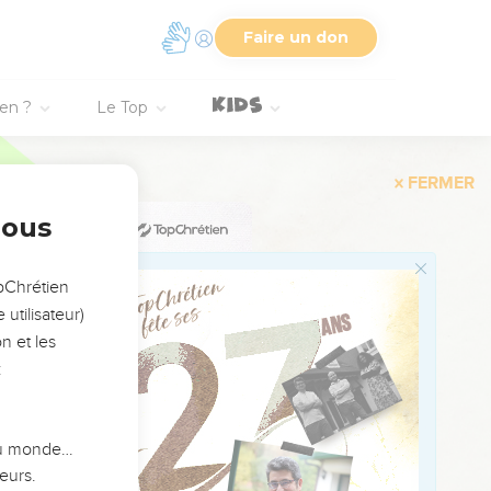
; vous serez écœurés
Faire un don
gneur Dieu. Vous feriez
ien ?
Le Top
vos fautes, je
rres abandonnées.
nous
i avaient été démolies
opChrétien
le Seigneur, celui qui
utilisateur)
 parle, et je fais ce
n et les
:
 m’appeler à l’aide et je
 du monde…
, on les y amenait par
eurs.
e seront aussi