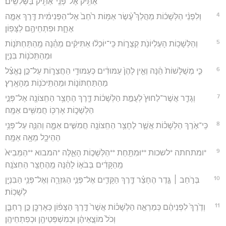
אַתִּ֥יק אֶל־פְּנֵֽי־אַתִּ֖יק בַּשְּׁלִשִֽׁים׃
4
וְלִפְנֵ֨י הַלְּשָׁכ֜וֹת מַהֲלַךְ֩ עֶ֨שֶׂר אַמּ֥וֹת רֹ֙חַב֙ אֶל־הַפְּנִימִ֔ית דֶּ֖רֶךְ אַמָּ֣ה
אֶחָ֑ת וּפִתְחֵיהֶ֖ם לַצָּפֽוֹן׃
5
וְהַלְּשָׁכ֥וֹת הָעֶלְיוֹנֹ֖ת קְצֻר֑וֹת כִּֽי־יוֹכְל֨וּ אַתִּיקִ֜ים מֵהֵ֗נָה מֵֽהַתַּחְתֹּנ֛וֹת
וּמֵהַתִּֽכֹנ֖וֹת בִּנְיָֽן׃
6
כִּ֤י מְשֻׁלָּשׁוֹת֙ הֵ֔נָּה וְאֵ֤ין לָהֶן֙ עַמּוּדִ֔ים כְּעַמּוּדֵ֖י הַחֲצֵר֑וֹת עַל־כֵּ֣ן נֶאֱצַ֗ל
מֵהַתַּחְתּוֹנ֛וֹת וּמֵהַתִּֽיכֹנ֖וֹת מֵהָאָֽרֶץ׃
7
וְגָדֵ֤ר אֲשֶׁר־לַחוּץ֙ לְעֻמַּ֣ת הַלְּשָׁכ֔וֹת דֶּ֛רֶךְ הֶחָצֵ֥ר הַחִֽצוֹנָ֖ה אֶל־פְּנֵ֣י
הַלְּשָׁכ֑וֹת אָרְכּ֖וֹ חֲמִשִּׁ֥ים אַמָּֽה׃
8
כִּֽי־אֹ֣רֶךְ הַלְּשָׁכ֗וֹת אֲשֶׁ֛ר לֶחָצֵ֥ר הַחִֽצוֹנָ֖ה חֲמִשִּׁ֣ים אַמָּ֑ה וְהִנֵּ֛ה עַל־פְּנֵ֥י
הַהֵיכָ֖ל מֵאָ֥ה אַמָּֽה׃
9
*ומתחתה *לשכות **וּמִתַּ֖חַת **הַלְּשָׁכ֣וֹת הָאֵ֑לֶּה *המבוא **הַמֵּבִיא֙
מֵֽהַקָּדִ֔ים בְּבֹא֣וֹ לָהֵ֔נָּה מֵֽהֶחָצֵ֖ר הַחִצֹנָֽה׃
10
בְּרֹ֣חַב ׀ גֶּ֣דֶר הֶחָצֵ֗ר דֶּ֧רֶךְ הַקָּדִ֛ים אֶל־פְּנֵ֧י הַגִּזְרָ֛ה וְאֶל־פְּנֵ֥י הַבִּנְיָ֖ן
לְשָׁכֽוֹת׃
11
וְדֶ֙רֶךְ֙ לִפְנֵיהֶ֔ם כְּמַרְאֵ֣ה הַלְּשָׁכ֗וֹת אֲשֶׁר֙ דֶּ֣רֶךְ הַצָּפ֔וֹן כְּאָרְכָּ֖ן כֵּ֣ן רָחְבָּ֑ן
וְכֹל֙ מוֹצָ֣אֵיהֶ֔ן וּכְמִשְׁפְּטֵיהֶ֖ן וּכְפִתְחֵיהֶֽן׃