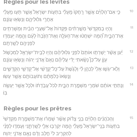
Règles pour les lévites
10
כִּ֣י אִם־הַלְוִיִּ֗ם אֲשֶׁ֤ר רָֽחֲקוּ֙ מֵֽעָלַ֔י בִּתְע֤וֹת יִשְׂרָאֵל֙ אֲשֶׁ֣ר תָּע֣וּ מֵֽעָלַ֔י
אַחֲרֵ֖י גִּלּֽוּלֵיהֶ֑ם וְנָשְׂא֖וּ עֲוֺנָֽם׃
11
וְהָי֤וּ בְמִקְדָּשִׁי֙ מְשָׁ֣רְתִ֔ים פְּקֻדּוֹת֙ אֶל־שַׁעֲרֵ֣י הַבַּ֔יִת וּֽמְשָׁרְתִ֖ים
אֶת־הַבָּ֑יִת הֵ֠מָּה יִשְׁחֲט֨וּ אֶת־הָעֹלָ֤ה וְאֶת־הַזֶּ֙בַח֙ לָעָ֔ם וְהֵ֛מָּה יַעַמְד֥וּ
לִפְנֵיהֶ֖ם לְשָֽׁרְתָֽם׃
12
יַ֗עַן אֲשֶׁ֨ר יְשָׁרְת֤וּ אוֹתָם֙ לִפְנֵ֣י גִלּֽוּלֵיהֶ֔ם וְהָי֥וּ לְבֵֽית־יִשְׂרָאֵ֖ל לְמִכְשׁ֣וֹל
עָוֺ֑ן עַל־כֵּן֩ נָשָׂ֨אתִי יָדִ֜י עֲלֵיהֶ֗ם נְאֻם֙ אֲדֹנָ֣י יְהוִ֔ה וְנָשְׂא֖וּ עֲוֺנָֽם׃
13
וְלֹֽא־יִגְּשׁ֤וּ אֵלַי֙ לְכַהֵ֣ן לִ֔י וְלָגֶ֙שֶׁת֙ עַל־כָּל־קָ֣דָשַׁ֔י אֶל־קָדְשֵׁ֖י הַקְּדָשִׁ֑ים
וְנָֽשְׂאוּ֙ כְּלִמָּתָ֔ם וְתוֹעֲבוֹתָ֖ם אֲשֶׁ֥ר עָשֽׂוּ׃
14
וְנָתַתִּ֣י אוֹתָ֔ם שֹׁמְרֵ֖י מִשְׁמֶ֣רֶת הַבָּ֑יִת לְכֹל֙ עֲבֹ֣דָת֔וֹ וּלְכֹ֛ל אֲשֶׁ֥ר יֵעָשֶׂ֖ה
בּֽוֹ׃
Règles pour les prêtres
15
וְהַכֹּהֲנִ֨ים הַלְוִיִּ֜ם בְּנֵ֣י צָד֗וֹק אֲשֶׁ֨ר שָׁמְר֜וּ אֶת־מִשְׁמֶ֤רֶת מִקְדָּשִׁי֙
בִּתְע֤וֹת בְּנֵֽי־יִשְׂרָאֵל֙ מֵֽעָלַ֔י הֵ֛מָּה יִקְרְב֥וּ אֵלַ֖י לְשָֽׁרְתֵ֑נִי וְעָמְד֣וּ לְפָנַ֗י
לְהַקְרִ֥יב לִי֙ חֵ֣לֶב וָדָ֔ם נְאֻ֖ם אֲדֹנָ֥י יְהוִֽה׃