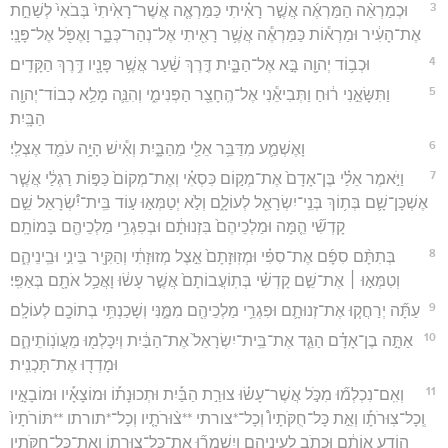
3
וּכְמַרְאֵ֨ה הַמַּרְאֶ֜ה אֲשֶׁ֣ר רָאִ֗יתִי כַּמַּרְאֶ֤ה אֲשֶׁר־רָאִ֙יתִי֙ בְּבֹאִי֙ לְשַׁחֵ֣ת
אֶת־הָעִ֔יר וּמַרְא֕וֹת כַּמַּרְאֶ֕ה אֲשֶׁ֥ר רָאִ֖יתִי אֶל־נְהַר־כְּבָ֑ר וָאֶפֹּ֖ל אֶל־פָּנָֽי׃
4
וּכְב֥וֹד יְהוָ֖ה בָּ֣א אֶל־הַבָּ֑יִת דֶּ֣רֶךְ שַׁ֔עַר אֲשֶׁ֥ר פָּנָ֖יו דֶּ֥רֶךְ הַקָּדִֽים׃
5
וַתִּשָּׂאֵ֣נִי ר֔וּחַ וַתְּבִיאֵ֕נִי אֶל־הֶֽחָצֵ֖ר הַפְּנִימִ֑י וְהִנֵּ֛ה מָלֵ֥א כְבוֹד־יְהוָ֖ה
הַבָּֽיִת׃
6
וָאֶשְׁמַ֛ע מִדַּבֵּ֥ר אֵלַ֖י מֵהַבָּ֑יִת וְאִ֕ישׁ הָיָ֥ה עֹמֵ֖ד אֶצְלִֽי׃
7
וַיֹּ֣אמֶר אֵלַ֗י בֶּן־אָדָם֙ אֶת־מְק֣וֹם כִּסְאִ֗י וְאֶת־מְקוֹם֙ כַּפּ֣וֹת רַגְלַ֔י אֲשֶׁ֧ר
אֶשְׁכָּן־שָׁ֛ם בְּת֥וֹךְ בְּנֵֽי־יִשְׂרָאֵ֖ל לְעוֹלָ֑ם וְלֹ֣א יְטַמְּא֣וּ ע֣וֹד בֵּֽית־יִ֠שְׂרָאֵל שֵׁ֣ם
קָדְשִׁ֞י הֵ֤מָּה וּמַלְכֵיהֶם֙ בִּזְנוּתָ֔ם וּבְפִגְרֵ֥י מַלְכֵיהֶ֖ם בָּמוֹתָֽם׃
8
בְּתִתָּ֨ם סִפָּ֜ם אֶת־סִפִּ֗י וּמְזֽוּזָתָם֙ אֵ֣צֶל מְזוּזָתִ֔י וְהַקִּ֖יר בֵּינִ֣י וּבֵֽינֵיהֶ֑ם
וְטִמְּא֣וּ ׀ אֶת־שֵׁ֣ם קָדְשִׁ֗י בְּתֽוֹעֲבוֹתָם֙ אֲשֶׁ֣ר עָשׂ֔וּ וָאֲכַ֥ל אֹתָ֖ם בְּאַפִּֽי׃
9
עַתָּ֞ה יְרַחֲק֧וּ אֶת־זְנוּתָ֛ם וּפִגְרֵ֥י מַלְכֵיהֶ֖ם מִמֶּ֑נִּי וְשָׁכַנְתִּ֥י בְתוֹכָ֖ם לְעוֹלָֽם׃
10
אַתָּ֣ה בֶן־אָדָ֗ם הַגֵּ֤ד אֶת־בֵּֽית־יִשְׂרָאֵל֙ אֶת־הַבַּ֔יִת וְיִכָּלְמ֖וּ מֵעֲוֺנֽוֹתֵיהֶ֑ם
וּמָדְד֖וּ אֶת־תָּכְנִֽית׃
11
וְאִֽם־נִכְלְמ֞וּ מִכֹּ֣ל אֲשֶׁר־עָשׂ֗וּ צוּרַ֣ת הַבַּ֡יִת וּתְכוּנָת֡וֹ וּמוֹצָאָ֡יו וּמוֹבָאָ֣יו
וְֽכָל־צֽוּרֹתָ֡ו וְאֵ֣ת כָּל־חֻקֹּתָיו֩ וְכָל־*צורתי **צ֨וּרֹתָ֤יו וְכָל־*תורתו **תּוֹרֹתָיו֙
הוֹדַ֣ע אוֹתָ֔ם וּכְתֹ֖ב לְעֵֽינֵיהֶ֑ם וְיִשְׁמְר֞וּ אֶת־כָּל־צוּרָת֛וֹ וְאֶת־כָּל־חֻקֹּתָ֖יו