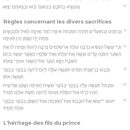
10
וְֽהַנָּשִׂ֑יא בְּתוֹכָ֤ם בְּבוֹאָם֙ יָב֔וֹא וּבְצֵאתָ֖ם יֵצֵֽאוּ׃
Règles concernant les divers sacrifices
11
וּבַחַגִּ֣ים וּבַמּוֹעֲדִ֗ים תִּהְיֶ֤ה הַמִּנְחָה֙ אֵיפָ֤ה לַפָּר֙ וְאֵיפָ֣ה לָאַ֔יִל וְלַכְּבָשִׂ֖ים
מַתַּ֣ת יָד֑וֹ וְשֶׁ֖מֶן הִ֥ין לָאֵיפָֽה׃
12
וְכִֽי־יַעֲשֶׂה֩ הַנָּשִׂ֨יא נְדָבָ֜ה עוֹלָ֣ה אֽוֹ־שְׁלָמִים֮ נְדָבָ֣ה לַֽיהוָה֒ וּפָ֣תַֽח ל֗וֹ אֶת
הַשַּׁ֙עַר֙ הַפֹּנֶ֣ה קָדִ֔ים וְעָשָׂ֤ה אֶת־עֹֽלָתוֹ֙ וְאֶת־שְׁלָמָ֔יו כַּאֲשֶׁ֥ר יַעֲשֶׂ֖ה בְּי֣וֹם
הַשַּׁבָּ֑ת וְיָצָ֛א וְסָגַ֥ר אֶת־הַשַּׁ֖עַר אַחֲרֵ֥י צֵאתֽוֹ׃
13
וְכֶ֨בֶשׂ בֶּן־שְׁנָת֜וֹ תָּמִ֗ים תַּעֲשֶׂ֥ה עוֹלָ֛ה לַיּ֖וֹם לַֽיהֹוָ֑ה בַּבֹּ֥קֶר בַּבֹּ֖קֶר
תַּעֲשֶׂ֥ה אֹתֽוֹ׃
14
וּמִנְחָה֩ תַעֲשֶׂ֨ה עָלָ֜יו בַּבֹּ֤קֶר בַּבֹּ֙קֶר֙ שִׁשִּׁ֣ית הָֽאֵיפָ֔ה וְשֶׁ֛מֶן שְׁלִישִׁ֥ית
הַהִ֖ין לָרֹ֣ס אֶת־הַסֹּ֑לֶת מִנְחָה֙ לַֽיהוָ֔ה חֻקּ֥וֹת עוֹלָ֖ם תָּמִֽיד׃
15
*ועשו **יַעֲשׂ֨וּ אֶת־הַכֶּ֧בֶשׂ וְאֶת־הַמִּנְחָ֛ה וְאֶת־הַשֶּׁ֖מֶן בַּבֹּ֣קֶר בַּבֹּ֑קֶר
עוֹלַ֖ת תָּמִֽיד׃
L'héritage des fils du prince