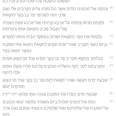
הֵעָֽשׂוֹת֑וֹ לְהַעֲל֤וֹת עָלָיו֙ עוֹלָ֔ה וְלִזְרֹ֥ק עָלָ֖יו דָּֽם׃
19
וְנָתַתָּ֣ה אֶל־הַכֹּהֲנִ֣ים הַלְוִיִּ֡ם אֲשֶׁ֣ר הֵם֩ מִזֶּ֨רַע צָד֜וֹק הַקְּרֹבִ֣ים אֵלַ֗י נְאֻ֛ם
אֲדֹנָ֥י יְהוִ֖ה לְשָֽׁרְתֵ֑נִי פַּ֥ר בֶּן־בָּקָ֖ר לְחַטָּֽאת׃
20
וְלָקַחְתָּ֣ מִדָּמ֗וֹ וְנָ֨תַתָּ֜ה עַל־אַרְבַּ֤ע קַרְנֹתָיו֙ וְאֶל־אַרְבַּע֙ פִּנּ֣וֹת הָעֲזָרָ֔ה
וְאֶֽל־הַגְּב֖וּל סָבִ֑יב וְחִטֵּאתָ֥ אוֹת֖וֹ וְכִפַּרְתָּֽהוּ׃
21
וְלָ֣קַחְתָּ֔ אֵ֖ת הַפָּ֣ר הַֽחַטָּ֑את וּשְׂרָפוֹ֙ בְּמִפְקַ֣ד הַבַּ֔יִת מִח֖וּץ לַמִּקְדָּֽשׁ׃
22
וּבַיּוֹם֙ הַשֵּׁנִ֔י תַּקְרִ֛יב שְׂעִיר־עִזִּ֥ים תָּמִ֖ים לְחַטָּ֑את וְחִטְּאוּ֙ אֶת־הַמִּזְבֵּ֔חַ
כַּאֲשֶׁ֥ר חִטְּא֖וּ בַּפָּֽר׃
23
בְּכַלּוֹתְךָ֖ מֵֽחַטֵּ֑א תַּקְרִיב֙ פַּ֣ר בֶּן־בָּקָ֣ר תָּמִ֔ים וְאַ֥יִל מִן־הַצֹּ֖אן תָּמִֽים׃
24
וְהִקְרַבְתָּ֖ם לִפְנֵ֣י יְהוָ֑ה וְהִשְׁלִ֨יכוּ הַכֹּהֲנִ֤ים עֲלֵיהֶם֙ מֶ֔לַח וְהֶעֱל֥וּ אוֹתָ֛ם
עֹלָ֖ה לַֽיהוָֽה׃
25
שִׁבְעַ֣ת יָמִ֔ים תַּעֲשֶׂ֥ה שְׂעִיר־חַטָּ֖את לַיּ֑וֹם וּפַ֧ר בֶּן־בָּקָ֛ר וְאַ֥יִל מִן־הַצֹּ֖אן
תְּמִימִ֥ים יַעֲשֽׂוּ׃
26
שִׁבְעַ֣ת יָמִ֗ים יְכַפְּרוּ֙ אֶת־הַמִּזְבֵּ֔חַ וְטִֽהֲר֖וּ אֹת֑וֹ וּמִלְא֖וּ *ידו **יָדָֽיו׃
27
וִֽיכַלּ֖וּ אֶת־הַיָּמִ֑ים סוְהָיָה֩ בַיּ֨וֹם הַשְּׁמִינִ֜י וָהָ֗לְאָה יַעֲשׂ֨וּ הַכֹּהֲנִ֤ים
עַל־הַמִּזְבֵּ֙חַ֙ אֶת־עוֹלֽוֹתֵיכֶם֙ וְאֶת־שַׁלְמֵיכֶ֔ם וְרָצִ֣אתִי אֶתְכֶ֔ם נְאֻ֖ם אֲדֹנָ֥י
יְהֹוִֽה׃