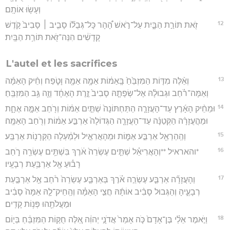
וְעָשׂ֥וּ אוֹתָֽם׃
12
זֹ֖את תּוֹרַ֣ת הַבָּ֑יִת עַל־רֹ֣אשׁ הָ֠הָר כָּל־גְּבֻל֞וֹ סָבִ֤יב ׀ סָבִיב֙ קֹ֣דֶשׁ
קָדָשִׁ֔ים הִנֵּה־זֹ֖את תּוֹרַ֥ת הַבָּֽיִת׃
L'autel et les sacrifices
13
וְאֵ֨לֶּה מִדּ֤וֹת הַמִּזְבֵּ֙חַ֙ בָּֽאַמּ֔וֹת אַמָּ֥ה אַמָּ֖ה וָטֹ֑פַח וְחֵ֨יק הָאַמָּ֜ה
וְאַמָּה־רֹ֗חַב וּגְבוּלָ֨הּ אֶל־שְׂפָתָ֤הּ סָבִיב֙ זֶ֣רֶת הָאֶחָ֔ד וְזֶ֖ה גַּ֥ב הַמִּזְבֵּֽחַ׃
14
וּמֵחֵ֨יק הָאָ֜רֶץ עַד־הָעֲזָרָ֤ה הַתַּחְתּוֹנָה֙ שְׁתַּ֣יִם אַמּ֔וֹת וְרֹ֖חַב אַמָּ֣ה אֶחָ֑ת
וּמֵהֳעֲזָרָ֨ה הַקְּטַנָּ֜ה עַד־הָעֲזָרָ֤ה הַגְּדוֹלָה֙ אַרְבַּ֣ע אַמּ֔וֹת וְרֹ֖חַב הָאַמָּֽה׃
15
וְהַֽהַרְאֵ֖ל אַרְבַּ֣ע אַמּ֑וֹת וּמֵהָאֲרִאֵ֣יל וּלְמַ֔עְלָה הַקְּרָנ֖וֹת אַרְבַּֽע׃
16
*והאראיל **וְהָאֲרִיאֵ֗ל שְׁתֵּ֤ים עֶשְׂרֵה֙ אֹ֔רֶךְ בִּשְׁתֵּ֥ים עֶשְׂרֵ֖ה רֹ֑חַב
רָב֕וּעַ אֶ֖ל אַרְבַּ֥עַת רְבָעָֽיו׃
17
וְהָעֲזָרָ֞ה אַרְבַּ֧ע עֶשְׂרֵ֣ה אֹ֗רֶךְ בְּאַרְבַּ֤ע עֶשְׂרֵה֙ רֹ֔חַב אֶ֖ל אַרְבַּ֣עַת
רְבָעֶ֑יהָ וְהַגְּבוּל סָבִ֨יב אוֹתָ֜הּ חֲצִ֣י הָאַמָּ֗ה וְהַֽחֵיק־לָ֤הּ אַמָּה֙ סָבִ֔יב
וּמַעֲלֹתֵ֖הוּ פְּנ֥וֹת קָדִֽים׃
18
וַיֹּ֣אמֶר אֵלַ֗י בֶּן־אָדָם֙ כֹּ֤ה אָמַר֙ אֲדֹנָ֣י יְהוִ֔ה אֵ֚לֶּה חֻקּ֣וֹת הַמִּזְבֵּ֔חַ בְּי֖וֹם