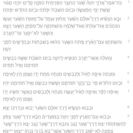
1
כֹּֽה־אָמַר֮ אֲדֹנָ֣י יְהוִה֒ שַׁ֜עַר הֶחָצֵ֤ר הַפְּנִימִית֙ הַפֹּנֶ֣ה קָדִ֔ים יִהְיֶ֣ה סָג֔וּר
שֵׁ֖שֶׁת יְמֵ֣י הַֽמַּעֲשֶׂ֑ה וּבְי֤וֹם הַשַּׁבָּת֙ יִפָּתֵ֔חַ וּבְי֥וֹם הַחֹ֖דֶשׁ יִפָּתֵֽחַ׃
2
וּבָ֣א הַנָּשִׂ֡יא דֶּרֶךְ֩ אוּלָ֨ם הַשַּׁ֜עַר מִח֗וּץ וְעָמַד֙ עַל־מְזוּזַ֣ת הַשַּׁ֔עַר וְעָשׂ֣וּ
הַכֹּהֲנִ֗ים אֶת־עֽוֹלָתוֹ֙ וְאֶת־שְׁלָמָ֔יו וְהִֽשְׁתַּחֲוָ֛ה עַל־מִפְתַּ֥ן הַשַּׁ֖עַר וְיָצָ֑א
וְהַשַּׁ֥עַר לֹֽא־יִסָּגֵ֖ר עַד־הָעָֽרֶב׃
3
וְהִשְׁתַּחֲו֣וּ עַם־הָאָ֗רֶץ פֶּ֚תַח הַשַּׁ֣עַר הַה֔וּא בַּשַּׁבָּת֖וֹת וּבֶחֳדָשִׁ֑ים לִפְנֵ֖י
יְהוָֽה׃
4
וְהָ֣עֹלָ֔ה אֲשֶׁר־יַקְרִ֥ב הַנָּשִׂ֖יא לַֽיהוָ֑ה בְּי֣וֹם הַשַּׁבָּ֗ת שִׁשָּׁ֧ה כְבָשִׂ֛ים
תְּמִימִ֖ם וְאַ֥יִל תָּמִֽים׃
5
וּמִנְחָה֙ אֵיפָ֣ה לָאַ֔יִל וְלַכְּבָשִׂ֥ים מִנְחָ֖ה מַתַּ֣ת יָד֑וֹ וְשֶׁ֖מֶן הִ֥ין לָאֵיפָֽה׃
6
וּבְי֣וֹם הַחֹ֔דֶשׁ פַּ֥ר בֶּן־בָּקָ֖ר תְּמִימִ֑ם וְשֵׁ֧שֶׁת כְּבָשִׂ֛ם וָאַ֖יִל תְּמִימִ֥ם יִהְיֽוּ׃
7
וְאֵיפָ֨ה לַפָּ֜ר וְאֵיפָ֤ה לָאַ֙יִל֙ יַעֲשֶׂ֣ה מִנְחָ֔ה וְלַ֨כְּבָשִׂ֔ים כַּאֲשֶׁ֥ר תַּשִּׂ֖יג יָד֑וֹ
וְשֶׁ֖מֶן הִ֥ין לָאֵיפָֽה׃
8
וּבְב֖וֹא הַנָּשִׂ֑יא דֶּ֣רֶךְ אוּלָ֤ם הַשַּׁ֙עַר֙ יָב֔וֹא וּבְדַרְכּ֖וֹ יֵצֵֽא׃
9
וּבְב֨וֹא עַם־הָאָ֜רֶץ לִפְנֵ֣י יְהוָה֮ בַּמּֽוֹעֲדִים֒ הַבָּ֡א דֶּרֶךְ־שַׁ֨עַר צָפ֜וֹן
לְהִֽשְׁתַּחֲוֺ֗ת יֵצֵא֙ דֶּרֶךְ־שַׁ֣עַר נֶ֔גֶב וְהַבָּא֙ דֶּרֶךְ־שַׁ֣עַר נֶ֔גֶב יֵצֵ֖א דֶּרֶךְ־שַׁ֣עַר
צָפ֑וֹנָה לֹ֣א יָשׁ֗וּב דֶּ֤רֶךְ הַשַּׁ֙עַר֙ אֲשֶׁר־בָּ֣א ב֔וֹ כִּ֥י נִכְח֖וֹ *יצאו **יֵצֵֽא׃