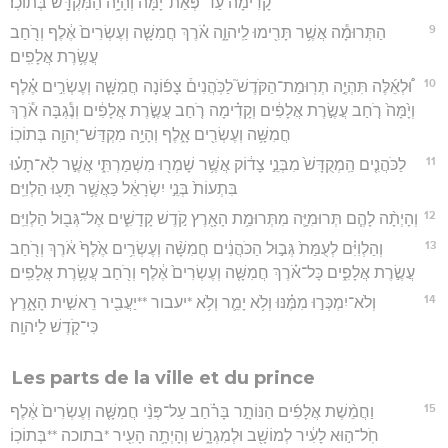
קָדִ֙ימָה֙ עַד־פְּאַת־יָ֔מָּה וְהָיָ֥ה הַמִּקְדָּ֖שׁ בְּתוֹכֽוֹ׃
9
הַתְּרוּמָ֕ה אֲשֶׁ֥ר תָּרִ֖ימוּ לַֽיהוָ֑ה אֹ֗רֶךְ חֲמִשָּׁ֤ה וְעֶשְׂרִים֙ אֶ֔לֶף וְרֹ֖חַב
עֲשֶׂ֥רֶת אֲלָפִֽים׃
10
וּ֠לְאֵ֜לֶּה תִּהְיֶ֣ה תְרֽוּמַת־הַקֹּדֶשׁ֮ לַכֹּֽהֲנִים֒ צָפ֜וֹנָה חֲמִשָּׁ֧ה וְעֶשְׂרִ֣ים אֶ֗לֶף
וְיָ֙מָּה֙ רֹ֚חַב עֲשֶׂ֣רֶת אֲלָפִ֔ים וְקָדִ֗ימָה רֹ֚חַב עֲשֶׂ֣רֶת אֲלָפִ֔ים וְנֶ֕גְבָּה אֹ֕רֶךְ
חֲמִשָּׁ֥ה וְעֶשְׂרִ֖ים אָ֑לֶף וְהָיָ֥ה מִקְדַּשׁ־יְהוָ֖ה בְּתוֹכֽוֹ׃
11
לַכֹּהֲנִ֤ים הַֽמְקֻדָּשׁ֙ מִבְּנֵ֣י צָד֔וֹק אֲשֶׁ֥ר שָׁמְר֖וּ מִשְׁמַרְתִּ֑י אֲשֶׁ֣ר לֹֽא־תָע֗וּ
בִּתְעוֹת֙ בְּנֵ֣י יִשְׂרָאֵ֔ל כַּאֲשֶׁ֥ר תָּע֖וּ הַלְוִיִּֽם׃
12
וְהָיְתָ֨ה לָהֶ֧ם תְּרוּמִיָּ֛ה מִתְּרוּמַ֥ת הָאָ֖רֶץ קֹ֣דֶשׁ קָדָשִׁ֑ים אֶל־גְּב֖וּל הַלְוִיִּֽם׃
13
וְהַלְוִיִּ֗ם לְעֻמַּת֙ גְּב֣וּל הַכֹּהֲנִ֔ים חֲמִשָּׁ֨ה וְעֶשְׂרִ֥ים אֶ֙לֶף֙ אֹ֔רֶךְ וְרֹ֖חַב
עֲשֶׂ֣רֶת אֲלָפִ֑ים כָּל־אֹ֗רֶךְ חֲמִשָּׁ֤ה וְעֶשְׂרִים֙ אֶ֔לֶף וְרֹ֖חַב עֲשֶׂ֥רֶת אֲלָפִֽים׃
14
וְלֹא־יִמְכְּר֣וּ מִמֶּ֗נּוּ וְלֹ֥א יָמֵ֛ר וְלֹ֥א *יעבור **יַעֲבִ֖יר רֵאשִׁ֣ית הָאָ֑רֶץ
כִּי־קֹ֖דֶשׁ לַיהוָֽה׃
Les parts de la ville et du prince
15
וַחֲמֵ֨שֶׁת אֲלָפִ֜ים הַנּוֹתָ֣ר בָּרֹ֗חַב עַל־פְּנֵ֨י חֲמִשָּׁ֤ה וְעֶשְׂרִים֙ אֶ֔לֶף
חֹֽל־ה֣וּא לָעִ֔יר לְמוֹשָׁ֖ב וּלְמִגְרָ֑שׁ וְהָיְתָ֥ה הָעִ֖יר *בתוכה **בְּתוֹכֽוֹ׃