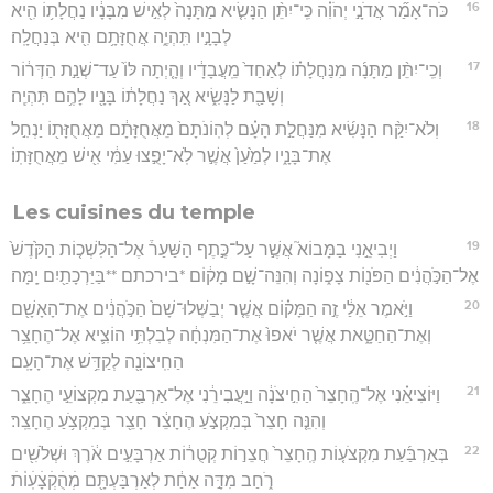
16
כֹּה־אָמַ֞ר אֲדֹנָ֣י יְהֹוִ֗ה כִּֽי־יִתֵּ֨ן הַנָּשִׂ֤יא מַתָּנָה֙ לְאִ֣ישׁ מִבָּנָ֔יו נַחֲלָת֥וֹ הִ֖יא
לְבָנָ֣יו תִּֽהְיֶ֑ה אֲחֻזָּתָ֥ם הִ֖יא בְּנַחֲלָֽה׃
17
וְכִֽי־יִתֵּ֨ן מַתָּנָ֜ה מִנַּחֲלָת֗וֹ לְאַחַד֙ מֵֽעֲבָדָ֔יו וְהָ֤יְתָה לּוֹ֙ עַד־שְׁנַ֣ת הַדְּר֔וֹר
וְשָׁבַ֖ת לַנָּשִׂ֑יא אַ֚ךְ נַחֲלָת֔וֹ בָּנָ֖יו לָהֶ֥ם תִּהְיֶֽה׃
18
וְלֹא־יִקַּ֨ח הַנָּשִׂ֜יא מִנַּחֲלַ֣ת הָעָ֗ם לְהֽוֹנֹתָם֙ מֵאֲחֻזָּתָ֔ם מֵאֲחֻזָּת֖וֹ יַנְחִ֣ל
אֶת־בָּנָ֑יו לְמַ֙עַן֙ אֲשֶׁ֣ר לֹֽא־יָפֻ֣צוּ עַמִּ֔י אִ֖ישׁ מֵאֲחֻזָּתֽוֹ׃
Les cuisines du temple
19
וַיְבִיאֵ֣נִי בַמָּבוֹא֮ אֲשֶׁ֣ר עַל־כֶּ֣תֶף הַשַּׁעַר֒ אֶל־הַלִּשְׁכ֤וֹת הַקֹּ֙דֶשׁ֙
אֶל־הַכֹּ֣הֲנִ֔ים הַפֹּנ֖וֹת צָפ֑וֹנָה וְהִנֵּה־שָׁ֣ם מָק֔וֹם *בירכתם **בַּיַּרְכָתַ֖יִם יָֽמָּה׃
20
וַיֹּ֣אמֶר אֵלַ֔י זֶ֣ה הַמָּק֗וֹם אֲשֶׁ֤ר יְבַשְּׁלוּ־שָׁם֙ הַכֹּ֣הֲנִ֔ים אֶת־הָאָשָׁ֖ם
וְאֶת־הַחַטָּ֑את אֲשֶׁ֤ר יֹאפוּ֙ אֶת־הַמִּנְחָ֔ה לְבִלְתִּ֥י הוֹצִ֛יא אֶל־הֶחָצֵ֥ר
הַחִֽיצוֹנָ֖ה לְקַדֵּ֥שׁ אֶת־הָעָֽם׃
21
וַיּוֹצִיאֵ֗נִי אֶל־הֶֽחָצֵר֙ הַחִ֣יצֹנָ֔ה וַיַּ֣עֲבִירֵ֔נִי אֶל־אַרְבַּ֖עַת מִקְצוֹעֵ֣י הֶחָצֵ֑ר
וְהִנֵּ֤ה חָצֵר֙ בְּמִקְצֹ֣עַ הֶחָצֵ֔ר חָצֵ֖ר בְּמִקְצֹ֥עַ הֶחָצֵֽר׃
22
בְּאַרְבַּ֜עַת מִקְצֹע֤וֹת הֶֽחָצֵר֙ חֲצֵר֣וֹת קְטֻר֔וֹת אַרְבָּעִ֣ים אֹ֔רֶךְ וּשְׁלֹשִׁ֖ים
רֹ֑חַב מִדָּ֣ה אַחַ֔ת לְאַרְבַּעְתָּ֖ם מְׄהֻׄקְׄצָׄעֽׄוֹׄתׄ׃