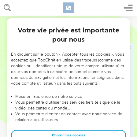
16
הַסִּפִּ֡ים וְהַחַלּוֹנִ֣ים הָ֠אֲטֻמוֹת וְהָאַתִּיקִ֤ים ׀ סָבִיב֙ לִשְׁלָשְׁתָּ֔ם נֶ֧גֶד
הַסַּ֛ף שְׂחִ֥יף עֵ֖ץ סָבִ֣יב ׀ סָבִ֑יב וְהָאָ֙רֶץ֙ עַד־הַֽחַלֹּנ֔וֹת וְהַֽחַלֹּנ֖וֹת מְכֻסּֽוֹת׃
Hébreu / Grec - Texte original
17
עַל־מֵעַ֣ל הַפֶּ֡תַח וְעַד־הַבַּיִת֩ הַפְּנִימִ֨י וְלַח֜וּץ וְאֶל־כָּל־הַקִּ֨יר סָבִ֧יב ׀
Votre vie privée est importante
Ezéchiel
41
סָבִ֛יב בַּפְּנִימִ֥י וּבַחִיצ֖וֹן מִדּֽוֹת׃
pour nous
18
וְעָשׂ֥וּי כְּרוּבִ֖ים וְתִֽמֹרִ֑ים וְתִֽמֹרָה֙ בֵּין־כְּר֣וּב לִכְר֔וּב וּשְׁנַ֥יִם פָּנִ֖ים לַכְּרֽוּב׃
19
וּפְנֵ֨י אָדָ֤ם אֶל־הַתִּֽמֹרָה֙ מִפּ֔וֹ וּפְנֵֽי־כְפִ֥יר אֶל־הַתִּֽמֹרָ֖ה מִפּ֑וֹ עָשׂ֥וּי
En cliquant sur le bouton « Accepter tous les cookies », vous
אֶל־כָּל־הַבַּ֖יִת סָבִ֥יב ׀ סָבִֽיב׃
acceptez que TopChrétien utilise des traceurs (comme des
cookies ou l'identifiant unique de votre compte utilisateur) et
20
מֵהָאָ֙רֶץ֙ עַד־מֵעַ֣ל הַפֶּ֔תַח הַכְּרוּבִ֥ים וְהַתִּֽמֹרִ֖ים עֲשׂוּיִ֑ם וְקִ֖יר הַׄהֵׄיׄכָֽׄלׄ׃
traite vos données à caractère personnel (comme vos
21
הַֽהֵיכָ֖ל מְזוּזַ֣ת רְבֻעָ֑ה וּפְנֵ֣י הַקֹּ֔דֶשׁ הַמַּרְאֶ֖ה כַּמַּרְאֶֽה׃
données de navigation et les informations renseignées dans
votre compte utilisateur) dans les buts suivants :
22
הַמִּזְבֵּ֡חַ עֵ֣ץ שָׁלוֹשׁ֩ אַמּ֨וֹת גָּבֹ֜הַּ וְאָרְכּ֣וֹ שְׁתַּֽיִם־אַמּ֗וֹת וּמִקְצֹֽעוֹתָיו֙ ל֔וֹ
וְאָרְכּ֥וֹ וְקִֽירֹתָ֖יו עֵ֑ץ וַיְדַבֵּ֣ר אֵלַ֔י זֶ֚ה הַשֻּׁלְחָ֔ן אֲשֶׁ֖ר לִפְנֵ֥י יְהוָֽה׃
Mesurer l'audience de notre service
23
וּשְׁתַּ֧יִם דְּלָת֛וֹת לַֽהֵיכָ֖ל וְלַקֹּֽדֶשׁ׃
Vous permettre d'utiliser des services tiers tels que de la
vidéo, des cartes du monde…
24
וּשְׁתַּ֥יִם דְּלָת֖וֹת לַדְּלָת֑וֹת שְׁ֚תַּיִם מוּסַבּ֣וֹת דְּלָת֔וֹת שְׁ֚תַּיִם לְדֶ֣לֶת אֶחָ֔ת
Vous permettre d'entrer en contact avec notre service de
וּשְׁתֵּ֥י דְלָת֖וֹת לָאַחֶֽרֶת׃
relation aux utilisateurs.
25
וַעֲשׂוּיָ֨ה אֲלֵיהֶ֜ן אֶל־דַּלְת֤וֹת הַֽהֵיכָל֙ כְּרוּבִ֣ים וְתִֽמֹרִ֔ים כַּאֲשֶׁ֥ר עֲשׂוּיִ֖ם
לַקִּיר֑וֹת וְעָ֥ב עֵ֛ץ אֶל־פְּנֵ֥י הָאוּלָ֖ם מֵהַחֽוּץ׃
Choisir mes cookies