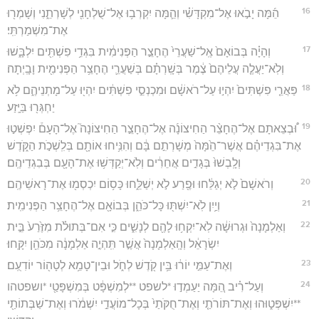
16
הֵ֜מָּה יָבֹ֣אוּ אֶל־מִקְדָּשִׁ֗י וְהֵ֛מָּה יִקְרְב֥וּ אֶל־שֻׁלְחָנִ֖י לְשָׁרְתֵ֑נִי וְשָׁמְר֖וּ
אֶת־מִשְׁמַרְתִּֽי׃
17
וְהָיָ֗ה בְּבוֹאָם֙ אֶֽל־שַׁעֲרֵי֙ הֶחָצֵ֣ר הַפְּנִימִ֔ית בִּגְדֵ֥י פִשְׁתִּ֖ים יִלְבָּ֑שׁוּ
וְלֹֽא־יַעֲלֶ֤ה עֲלֵיהֶם֙ צֶ֔מֶר בְּשָֽׁרְתָ֗ם בְּשַׁעֲרֵ֛י הֶחָצֵ֥ר הַפְּנִימִ֖ית וָבָֽיְתָה׃
18
פַּאֲרֵ֤י פִשְׁתִּים֙ יִהְי֣וּ עַל־רֹאשָׁ֔ם וּמִכְנְסֵ֣י פִשְׁתִּ֔ים יִהְי֖וּ עַל־מָתְנֵיהֶ֑ם לֹ֥א
יַחְגְּר֖וּ בַּיָּֽזַע׃
19
וּ֠בְצֵאתָם אֶל־הֶחָצֵ֨ר הַחִיצוֹנָ֜ה אֶל־הֶחָצֵ֣ר הַחִיצוֹנָה֮ אֶל־הָעָם֒ יִפְשְׁט֣וּ
אֶת־בִּגְדֵיהֶ֗ם אֲשֶׁר־הֵ֙מָּה֙ מְשָׁרְתִ֣ם בָּ֔ם וְהִנִּ֥יחוּ אוֹתָ֖ם בְּלִֽשְׁכֹ֣ת הַקֹּ֑דֶשׁ
וְלָֽבְשׁוּ֙ בְּגָדִ֣ים אֲחֵרִ֔ים וְלֹֽא־יְקַדְּשׁ֥וּ אֶת־הָעָ֖ם בְּבִגְדֵיהֶֽם׃
20
וְרֹאשָׁם֙ לֹ֣א יְגַלֵּ֔חוּ וּפֶ֖רַע לֹ֣א יְשַׁלֵּ֑חוּ כָּס֥וֹם יִכְסְמ֖וּ אֶת־רָאשֵׁיהֶֽם׃
21
וְיַ֥יִן לֹֽא־יִשְׁתּ֖וּ כָּל־כֹּהֵ֑ן בְּבוֹאָ֖ם אֶל־הֶחָצֵ֥ר הַפְּנִימִֽית׃
22
וְאַלְמָנָה֙ וּגְרוּשָׁ֔ה לֹֽא־יִקְח֥וּ לָהֶ֖ם לְנָשִׁ֑ים כִּ֣י אִם־בְּתוּלֹ֗ת מִזֶּ֙רַע֙ בֵּ֣ית
יִשְׂרָאֵ֔ל וְהָֽאַלְמָנָה֙ אֲשֶׁ֣ר תִּֽהְיֶ֣ה אַלְמָנָ֔ה מִכֹּהֵ֖ן יִקָּֽחוּ׃
23
וְאֶת־עַמִּ֣י יוֹר֔וּ בֵּ֥ין קֹ֖דֶשׁ לְחֹ֑ל וּבֵין־טָמֵ֥א לְטָה֖וֹר יוֹדִעֻֽם׃
24
וְעַל־רִ֗יב הֵ֚מָּה יַעַמְד֣וּ *לשפט **לְמִשְׁפָּ֔ט בְּמִשְׁפָּטַ֖י *ושפטהו
**יִשְׁפְּט֑וּהוּ וְאֶת־תּוֹרֹתַ֤י וְאֶת־חֻקֹּתַי֙ בְּכָל־מוֹעֲדַ֣י יִשְׁמֹ֔רוּ וְאֶת־שַׁבְּתוֹתַ֖י