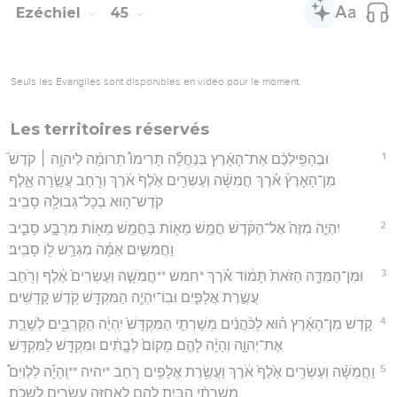
Ezéchiel
45
Seuls les Évangiles sont disponibles en vidéo pour le moment.
Les territoires réservés
1
וּבְהַפִּֽילְכֶ֨ם אֶת־הָאָ֜רֶץ בְּנַחֲלָ֗ה תָּרִימוּ֩ תְרוּמָ֨ה לַיהוָ֥ה ׀ קֹדֶשׁ֮
מִן־הָאָרֶץ֒ אֹ֗רֶךְ חֲמִשָּׁ֨ה וְעֶשְׂרִ֥ים אֶ֙לֶף֙ אֹ֔רֶךְ וְרֹ֖חַב עֲשָׂ֣רָה אָ֑לֶף
קֹדֶשׁ־ה֥וּא בְכָל־גְּבוּלָ֖הּ סָבִֽיב׃
2
יִהְיֶ֤ה מִזֶּה֙ אֶל־הַקֹּ֔דֶשׁ חֲמֵ֥שׁ מֵא֛וֹת בַּחֲמֵ֥שׁ מֵא֖וֹת מְרֻבָּ֣ע סָבִ֑יב
וַחֲמִשִּׁ֣ים אַמָּ֔ה מִגְרָ֥שׁ ל֖וֹ סָבִֽיב׃
3
וּמִן־הַמִּדָּ֤ה הַזֹּאת֙ תָּמ֔וֹד אֹ֗רֶךְ *חמש **חֲמִשָּׁ֤ה וְעֶשְׂרִים֙ אֶ֔לֶף וְרֹ֖חַב
עֲשֶׂ֣רֶת אֲלָפִ֑ים וּבֽוֹ־יִהְיֶ֥ה הַמִּקְדָּ֖שׁ קֹ֥דֶשׁ קָדָשִֽׁים׃
4
קֹ֣דֶשׁ מִן־הָאָ֜רֶץ ה֗וּא לַכֹּ֨הֲנִ֜ים מְשָׁרְתֵ֤י הַמִּקְדָּשׁ֙ יִֽהְיֶ֔ה הַקְּרֵבִ֖ים לְשָׁרֵ֣ת
אֶת־יְהוָ֑ה וְהָיָ֨ה לָהֶ֤ם מָקוֹם֙ לְבָ֣תִּ֔ים וּמִקְדָּ֖שׁ לַמִּקְדָּֽשׁ׃
5
וַחֲמִשָּׁ֨ה וְעֶשְׂרִ֥ים אֶ֙לֶף֙ אֹ֔רֶךְ וַעֲשֶׂ֥רֶת אֲלָפִ֖ים רֹ֑חַב *יהיה **וְֽהָיָ֡ה לַלְוִיִּם֩
מְשָׁרְתֵ֨י הַבַּ֧יִת לָהֶ֛ם לַאֲחֻזָּ֖ה עֶשְׂרִ֥ים לְשָׁכֹֽת׃