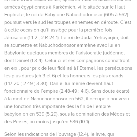
armées égyptiennes à Karkémich, ville située sur le Haut
Euphrate, le roi de Babylone Nabuchodonosor (605 à 562)
poursuit vers le sud les troupes ennemies en déroute. C’est
à cette occasion qu’il assiège pour la première fois
Jérusalem (1.1-2 ; 2 R 24.1). Le roi de Juda, Yehoyaqim, doit
se soumettre et Nabuchodonosor emmène avec lui en
Babylonie quelques membres de l’aristocratie judéenne,
dont Daniel (1.3-4). Celui-ci et ses compagnons connaîtront
en exil, pour prix de leur fidélité à l’Eternel, les persécutions
les plus dures (ch.3 et 6) et les honneurs les plus grands
(1.17-20 ; 2.49 ; 3.30). Daniel lui-même devient haut
fonctionnaire de l’empire (2.48-49 ; 4.6). Sans doute écarté
à la mort de Nabuchodonosor en 562, il occupe à nouveau
une fonction très importante dès la fin de l’empire
babylonien en 539 (5.29), sous la domination des Mèdes et
des Perses, au moins jusqu’en 536 (10.1).
Selon les indications de l’ouvrage (12.4), le livre, qui