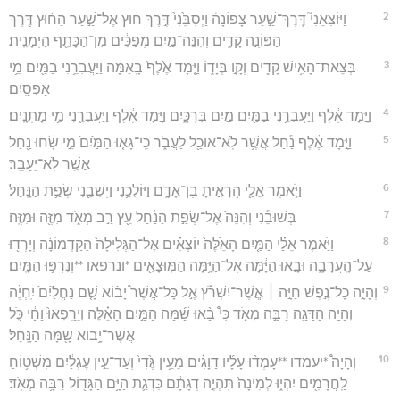
2
וַיּוֹצִאֵנִי֮ דֶּֽרֶךְ־שַׁ֣עַר צָפוֹנָה֒ וַיְסִבֵּ֙נִי֙ דֶּ֣רֶךְ ח֔וּץ אֶל־שַׁ֣עַר הַח֔וּץ דֶּ֖רֶךְ
הַפּוֹנֶ֣ה קָדִ֑ים וְהִנֵּה־מַ֣יִם מְפַכִּ֔ים מִן־הַכָּתֵ֖ף הַיְמָנִֽית׃
3
בְּצֵאת־הָאִ֥ישׁ קָדִ֖ים וְקָ֣ו בְּיָד֑וֹ וַיָּ֤מָד אֶ֙לֶף֙ בָּֽאַמָּ֔ה וַיַּעֲבִרֵ֥נִי בַמַּ֖יִם מֵ֥י
אָפְסָֽיִם׃
4
וַיָּ֣מָד אֶ֔לֶף וַיַּעֲבִרֵ֥נִי בַמַּ֖יִם מַ֣יִם בִּרְכָּ֑יִם וַיָּ֣מָד אֶ֔לֶף וַיַּעֲבִרֵ֖נִי מֵ֥י מָתְנָֽיִם׃
5
וַיָּ֣מָד אֶ֔לֶף נַ֕חַל אֲשֶׁ֥ר לֹֽא־אוּכַ֖ל לַעֲבֹ֑ר כִּֽי־גָא֤וּ הַמַּ֙יִם֙ מֵ֣י שָׂ֔חוּ נַ֖חַל
אֲשֶׁ֥ר לֹֽא־יֵעָבֵֽר׃
6
וַיֹּ֥אמֶר אֵלַ֖י הֲרָאִ֣יתָ בֶן־אָדָ֑ם וַיּוֹלִכֵ֥נִי וַיְשִׁבֵ֖נִי שְׂפַ֥ת הַנָּֽחַל׃
7
בְּשׁוּבֵ֕נִי וְהִנֵּה֙ אֶל־שְׂפַ֣ת הַנַּ֔חַל עֵ֖ץ רַ֣ב מְאֹ֑ד מִזֶּ֖ה וּמִזֶּֽה׃
8
וַיֹּ֣אמֶר אֵלַ֗י הַמַּ֤יִם הָאֵ֙לֶּה֙ יוֹצְאִ֗ים אֶל־הַגְּלִילָה֙ הַקַּדְמוֹנָ֔ה וְיָרְד֖וּ
עַל־הָֽעֲרָבָ֑ה וּבָ֣אוּ הַיָּ֔מָּה אֶל־הַיָּ֥מָּה הַמּֽוּצָאִ֖ים *ונרפאו **וְנִרְפּ֥וּ הַמָּֽיִם׃
9
וְהָיָ֣ה כָל־נֶ֣פֶשׁ חַיָּ֣ה ׀ אֲ‍ֽשֶׁר־יִשְׁרֹ֡ץ אֶ֣ל כָּל־אֲשֶׁר֩ יָב֨וֹא שָׁ֤ם נַחֲלַ֙יִם֙ יִֽחְיֶ֔ה
וְהָיָ֥ה הַדָּגָ֖ה רַבָּ֣ה מְאֹ֑ד כִּי֩ בָ֨אוּ שָׁ֜מָּה הַמַּ֣יִם הָאֵ֗לֶּה וְיֵרָֽפְאוּ֙ וָחָ֔י כֹּ֛ל
אֲשֶׁר־יָ֥בוֹא שָׁ֖מָּה הַנָּֽחַל׃
10
וְהָיָה֩ *יעמדו **עָמְד֨וּ עָלָ֜יו דַּוָּגִ֗ים מֵעֵ֥ין גֶּ֙דִי֙ וְעַד־עֵ֣ין עֶגְלַ֔יִם מִשְׁט֥וֹחַ
לַֽחֲרָמִ֖ים יִהְי֑וּ לְמִינָה֙ תִּהְיֶ֣ה דְגָתָ֔ם כִּדְגַ֛ת הַיָּ֥ם הַגָּד֖וֹל רַבָּ֥ה מְאֹֽד׃