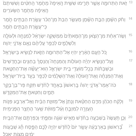
13
זֹ֥את הַתְּרוּמָ֖ה אֲשֶׁ֣ר תָּרִ֑ימוּ שִׁשִּׁ֤ית הָֽאֵיפָה֙ מֵחֹ֣מֶר הַֽחִטִּ֔ים וְשִׁשִּׁיתֶם֙
הָֽאֵיפָ֔ה מֵחֹ֖מֶר הַשְּׂעֹרִֽים׃
14
וְחֹ֨ק הַשֶּׁ֜מֶן הַבַּ֣ת הַשֶּׁ֗מֶן מַעְשַׂ֤ר הַבַּת֙ מִן־הַכֹּ֔ר עֲשֶׂ֥רֶת הַבַּתִּ֖ים חֹ֑מֶר
כִּֽי־עֲשֶׂ֥רֶת הַבַּתִּ֖ים חֹֽמֶר׃
15
וְשֶׂה־אַחַ֨ת מִן־הַצֹּ֤אן מִן־הַמָּאתַ֙יִם֙ מִמַּשְׁקֵ֣ה יִשְׂרָאֵ֔ל לְמִנְחָ֖ה וּלְעוֹלָ֣ה
וְלִשְׁלָמִ֑ים לְכַפֵּ֣ר עֲלֵיהֶ֔ם נְאֻ֖ם אֲדֹנָ֥י יְהוִֽה׃
16
כֹּ֚ל הָעָ֣ם הָאָ֔רֶץ יִהְי֖וּ אֶל־הַתְּרוּמָ֣ה הַזֹּ֑את לַנָּשִׂ֖יא בְּיִשְׂרָאֵֽל׃
17
וְעַֽל־הַנָּשִׂ֣יא יִהְיֶ֗ה הָעוֹל֣וֹת וְהַמִּנְחָה֮ וְהַנֵּסֶךְ֒ בַּחַגִּ֤ים וּבֶחֳדָשִׁים֙
וּבַשַּׁבָּת֔וֹת בְּכָֽל־מוֹעֲדֵ֖י בֵּ֣ית יִשְׂרָאֵ֑ל הֽוּא־יַעֲשֶׂ֞ה אֶת־הַחַטָּ֣את
וְאֶת־הַמִּנְחָ֗ה וְאֶת־הָֽעוֹלָה֙ וְאֶת־הַשְּׁלָמִ֔ים לְכַפֵּ֖ר בְּעַ֥ד בֵּֽית־יִשְׂרָאֵֽל׃
18
כֹּה־אָמַר֮ אֲדֹנָ֣י יְהוִה֒ בָּֽרִאשׁוֹן֙ בְּאֶחָ֣ד לַחֹ֔דֶשׁ תִּקַּ֥ח פַּר־בֶּן־בָּקָ֖ר
תָּמִ֑ים וְחִטֵּאתָ֖ אֶת־הַמִּקְדָּֽשׁ׃
19
וְלָקַ֨ח הַכֹּהֵ֜ן מִדַּ֣ם הַחַטָּ֗את וְנָתַן֙ אֶל־מְזוּזַ֣ת הַבַּ֔יִת וְאֶל־אַרְבַּ֛ע פִּנּ֥וֹת
הָעֲזָרָ֖ה לַמִּזְבֵּ֑חַ וְעַ֨ל־מְזוּזַ֔ת שַׁ֖עַר הֶחָצֵ֥ר הַפְּנִימִֽית׃
20
וְכֵ֤ן תַּֽעֲשֶׂה֙ בְּשִׁבְעָ֣ה בַחֹ֔דֶשׁ מֵאִ֥ישׁ שֹׁגֶ֖ה וּמִפֶּ֑תִי וְכִפַּרְתֶּ֖ם אֶת־הַבָּֽיִת׃
21
בָּ֠רִאשׁוֹן בְּאַרְבָּעָ֨ה עָשָׂ֥ר יוֹם֙ לַחֹ֔דֶשׁ יִהְיֶ֥ה לָכֶ֖ם הַפָּ֑סַח חָ֕ג שְׁבֻע֣וֹת
יָמִ֔ים מַצּ֖וֹת יֵאָכֵֽל׃