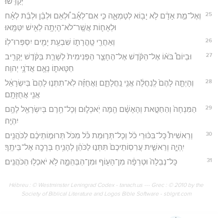
יְקַדֵּֽשׁוּ׃
25
וְאֶל־מֵ֣ת אָדָ֔ם לֹ֥א יָב֖וֹא לְטָמְאָ֑ה כִּ֣י אִם־לְאָ֡ב וּ֠לְאֵם וּלְבֵ֨ן וּלְבַ֜ת לְאָ֗ח
וּלְאָח֛וֹת אֲשֶֽׁר־לֹא־הָיְתָ֥ה לְאִ֖ישׁ יִטַּמָּֽאוּ׃
26
וְאַחֲרֵ֖י טָֽהֳרָת֑וֹ שִׁבְעַ֥ת יָמִ֖ים יִסְפְּרוּ־לֽוֹ׃
27
וּבְיוֹם֩ בֹּא֨וֹ אֶל־הַקֹּ֜דֶשׁ אֶל־הֶחָצֵ֤ר הַפְּנִימִית֙ לְשָׁרֵ֣ת בַּקֹּ֔דֶשׁ יַקְרִ֖יב
חַטָּאת֑וֹ נְאֻ֖ם אֲדֹנָ֥י יְהוִֽה׃
28
וְהָיְתָ֤ה לָהֶם֙ לְֽנַחֲלָ֔ה אֲנִ֖י נַֽחֲלָתָ֑ם וַאֲחֻזָּ֗ה לֹֽא־תִתְּנ֤וּ לָהֶם֙ בְּיִשְׂרָאֵ֔ל
אֲנִ֖י אֲחֻזָּתָֽם׃
29
הַמִּנְחָה֙ וְהַחַטָּ֣את וְהָאָשָׁ֔ם הֵ֖מָּה יֹֽאכְל֑וּם וְכָל־חֵ֥רֶם בְּיִשְׂרָאֵ֖ל לָהֶ֥ם
יִהְיֶֽה׃
30
וְרֵאשִׁית֩ כָּל־בִּכּ֨וּרֵי כֹ֜ל וְכָל־תְּר֣וּמַת כֹּ֗ל מִכֹּל֙ תְּרוּמ֣וֹתֵיכֶ֔ם לַכֹּהֲנִ֖ים
יִֽהְיֶ֑ה וְרֵאשִׁ֤ית עֲרִסֽוֹתֵיכֶם֙ תִּתְּנ֣וּ לַכֹּהֵ֔ן לְהָנִ֥יחַ בְּרָכָ֖ה אֶל־בֵּיתֶֽךָ׃
31
כָּל־נְבֵלָה֙ וּטְרֵפָ֔ה מִן־הָע֖וֹף וּמִן־הַבְּהֵמָ֑ה לֹ֥א יֹאכְל֖וּ הַכֹּהֲנִֽים׃
Hébreu : © Westminster Leningrad Codex - tanach.us --- Grec : © 2010 by the
Society of Biblical Literature and Logos Bible Software - sblgnt.com