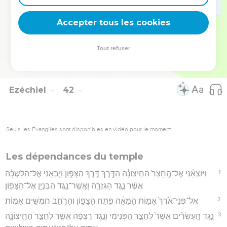
26
וְחַלּוֹנִ֨ים אֲטֻמ֤וֹת וְתִֽמֹרִים֙ מִפּ֣וֹ וּמִפּ֔וֹ אֶל־כִּתְפ֖וֹת הָֽאוּלָ֑ם וְצַלְע֥וֹת
Accepter tous les cookies
הַבַּ֖יִת וְהָעֻבִּֽים׃
Hébreu : © Westminster Leningrad Codex - tanach.us --- Grec : © 2010 by the
Tout refuser
Society of Biblical Literature and Logos Bible Software - sblgnt.com
Ezéchiel
42
Seuls les Évangiles sont disponibles en vidéo pour le moment.
Les dépendances du temple
1
וַיּוֹצִאֵ֗נִי אֶל־הֶֽחָצֵר֙ הַחִ֣יצוֹנָ֔ה הַדֶּ֖רֶךְ דֶּ֣רֶךְ הַצָּפ֑וֹן וַיְבִאֵ֣נִי אֶל־הַלִּשְׁכָּ֗ה
אֲשֶׁ֨ר נֶ֧גֶד הַגִּזְרָ֛ה וַאֲשֶֽׁר־נֶ֥גֶד הַבִּנְיָ֖ן אֶל־הַצָּפֽוֹן׃
2
אֶל־פְּנֵי־אֹ֙רֶךְ֙ אַמּ֣וֹת הַמֵּאָ֔ה פֶּ֖תַח הַצָּפ֑וֹן וְהָרֹ֖חַב חֲמִשִּׁ֥ים אַמּֽוֹת׃
3
נֶ֣גֶד הָֽעֶשְׂרִ֗ים אֲשֶׁר֙ לֶחָצֵ֣ר הַפְּנִימִ֔י וְנֶ֣גֶד רִֽצְפָ֔ה אֲשֶׁ֖ר לֶחָצֵ֣ר הַחִֽיצוֹנָ֑ה