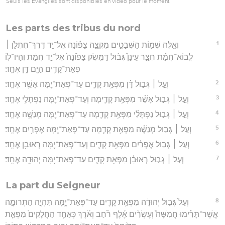
Seuls les Évangiles sont disponibles en vidéo pour le moment.
Les parts des tribus du nord
1
וְאֵ֖לֶּה שְׁמ֣וֹת הַשְּׁבָטִ֑ים מִקְצֵ֣ה צָפ֡וֹנָה אֶל־יַ֣ד דֶּֽרֶךְ־חֶתְלֹ֣ן ׀
לְֽבוֹא־חֲמָ֡ת חֲצַ֣ר עֵינָן֩ גְּב֨וּל דַּמֶּ֤שֶׂק צָפ֙וֹנָה֙ אֶל־יַ֣ד חֲמָ֔ת וְהָיוּ־ל֧וֹ
פְאַת־קָדִ֛ים הַיָּ֖ם דָּ֥ן אֶחָֽד׃
2
וְעַ֣ל ׀ גְּב֣וּל דָּ֗ן מִפְּאַ֥ת קָדִ֛ים עַד־פְּאַת־יָ֖מָּה אָשֵׁ֥ר אֶחָֽד׃
3
וְעַ֣ל ׀ גְּב֣וּל אָשֵׁ֗ר מִפְּאַ֥ת קָדִ֛ימָה וְעַד־פְּאַת־יָ֖מָּה נַפְתָּלִ֥י אֶחָֽד׃
4
וְעַ֣ל ׀ גְּב֣וּל נַפְתָּלִ֗י מִפְּאַ֥ת קָדִ֛מָה עַד־פְּאַת־יָ֖מָּה מְנַשֶּׁ֥ה אֶחָֽד׃
5
וְעַ֣ל ׀ גְּב֣וּל מְנַשֶּׁ֗ה מִפְּאַ֥ת קָדִ֛מָה עַד־פְּאַת־יָ֖מָּה אֶפְרַ֥יִם אֶחָֽד׃
6
וְעַ֣ל ׀ גְּב֣וּל אֶפְרַ֗יִם מִפְּאַ֥ת קָדִ֛ים וְעַד־פְּאַת־יָ֖מָּה רְאוּבֵ֥ן אֶחָֽד׃
7
וְעַ֣ל ׀ גְּב֣וּל רְאוּבֵ֗ן מִפְּאַ֥ת קָדִ֛ים עַד־פְּאַת־יָ֖מָּה יְהוּדָ֥ה אֶחָֽד׃
La part du Seigneur
8
וְעַל֙ גְּב֣וּל יְהוּדָ֔ה מִפְּאַ֥ת קָדִ֖ים עַד־פְּאַת־יָ֑מָּה תִּהְיֶ֣ה הַתְּרוּמָ֣ה
אֲ‍ֽשֶׁר־תָּרִ֡ימוּ חֲמִשָּׁה֩ וְעֶשְׂרִ֨ים אֶ֜לֶף רֹ֗חַב וְאֹ֜רֶךְ כְּאַחַ֤ד הַחֲלָקִים֙ מִפְּאַ֤ת