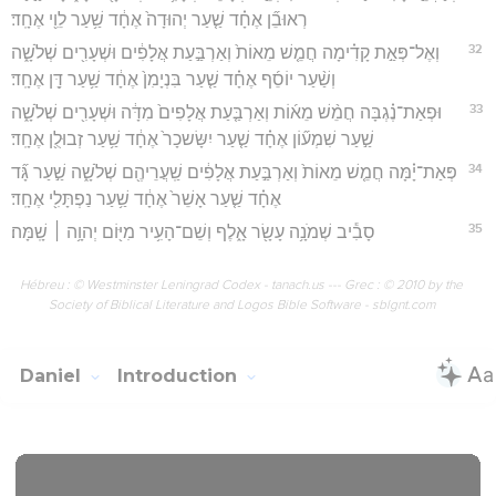
רְאוּבֵ֞ן אֶחָ֗ד שַׁ֤עַר יְהוּדָה֙ אֶחָ֔ד שַׁ֥עַר לֵוִ֖י אֶחָֽד׃
32
וְאֶל־פְּאַ֣ת קָדִ֗ימָה חֲמֵ֤שׁ מֵאוֹת֙ וְאַרְבַּ֣עַת אֲלָפִ֔ים וּשְׁעָרִ֖ים שְׁלֹשָׁ֑ה
וְשַׁ֨עַר יוֹסֵ֜ף אֶחָ֗ד שַׁ֤עַר בִּנְיָמִן֙ אֶחָ֔ד שַׁ֥עַר דָּ֖ן אֶחָֽד׃
33
וּפְאַת־נֶ֗גְבָּה חֲמֵ֨שׁ מֵא֜וֹת וְאַרְבַּ֤עַת אֲלָפִים֙ מִדָּ֔ה וּשְׁעָרִ֖ים שְׁלֹשָׁ֑ה
שַׁ֣עַר שִׁמְע֞וֹן אֶחָ֗ד שַׁ֤עַר יִשָּׂשכָר֙ אֶחָ֔ד שַׁ֥עַר זְבוּלֻ֖ן אֶחָֽד׃
34
פְּאַת־יָ֗מָּה חֲמֵ֤שׁ מֵאוֹת֙ וְאַרְבַּ֣עַת אֲלָפִ֔ים שַֽׁעֲרֵיהֶ֖ם שְׁלֹשָׁ֑ה שַׁ֣עַר גָּ֞ד
אֶחָ֗ד שַׁ֤עַר אָשֵׁר֙ אֶחָ֔ד שַׁ֥עַר נַפְתָּלִ֖י אֶחָֽד׃
35
סָבִ֕יב שְׁמֹנָ֥ה עָשָׂ֖ר אָ֑לֶף וְשֵׁם־הָעִ֥יר מִיּ֖וֹם יְהוָ֥ה ׀ שָֽׁמָּה׃
Hébreu : © Westminster Leningrad Codex - tanach.us --- Grec : © 2010 by the
Society of Biblical Literature and Logos Bible Software - sblgnt.com
Daniel
Introduction