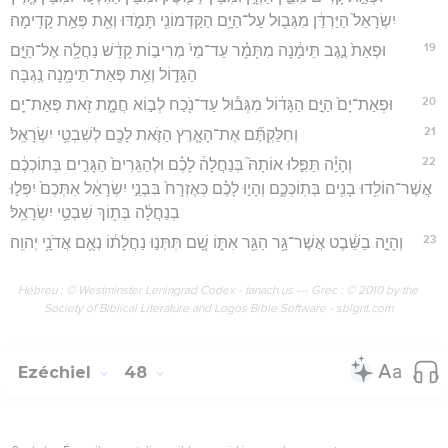
יִשְׂרָאֵל֙ הַיַּרְדֵּ֔ן מִגְּב֛וּל עַל־הַיָּ֥ם הַקַּדְמוֹנִ֖י תָּמֹ֑דּוּ וְאֵ֖ת פְּאַ֥ת קָדִֽימָה׃
19
וּפְאַת֙ נֶ֣גֶב תֵּימָ֔נָה מִתָּמָ֗ר עַד־מֵי֙ מְרִיב֣וֹת קָדֵ֔שׁ נַחֲלָ֖ה אֶל־הַיָּ֣ם
הַגָּד֑וֹל וְאֵ֥ת פְּאַת־תֵּימָ֖נָה נֶֽגְבָּה׃
20
וּפְאַת־יָם֙ הַיָּ֣ם הַגָּד֔וֹל מִגְּב֕וּל עַד־נֹ֖כַח לְב֣וֹא חֲמָ֑ת זֹ֖את פְּאַת־יָֽם׃
21
וְחִלַּקְתֶּ֞ם אֶת־הָאָ֧רֶץ הַזֹּ֛את לָכֶ֖ם לְשִׁבְטֵ֥י יִשְׂרָאֵֽל׃
22
וְהָיָ֗ה תַּפִּ֣לוּ אוֹתָהּ֮ בְּנַחֲלָה֒ לָכֶ֗ם וּלְהַגֵּרִים֙ הַגָּרִ֣ים בְּתוֹכְכֶ֔ם
אֲשֶׁר־הוֹלִ֥דוּ בָנִ֖ים בְּתֽוֹכְכֶ֑ם וְהָי֣וּ לָכֶ֗ם כְּאֶזְרָח֙ בִּבְנֵ֣י יִשְׂרָאֵ֔ל אִתְּכֶם֙ יִפְּל֣וּ
בְנַחֲלָ֔ה בְּת֖וֹךְ שִׁבְטֵ֥י יִשְׂרָאֵֽל׃
23
וְהָיָ֣ה בַשֵּׁ֔בֶט אֲשֶׁר־גָּ֥ר הַגֵּ֖ר אִתּ֑וֹ שָׁ֚ם תִּתְּנ֣וּ נַחֲלָת֔וֹ נְאֻ֖ם אֲדֹנָ֥י יְהוִֽה׃
Hébreu : © Westminster Leningrad Codex - tanach.us --- Grec : © 2010 by the
Society of Biblical Literature and Logos Bible Software - sblgnt.com
Ezéchiel
48