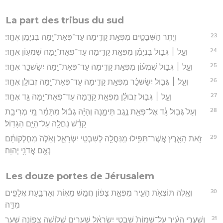
La part des tribus du sud
23
וְיֶ֖תֶר הַשְּׁבָטִ֑ים מִפְּאַ֥ת קָדִ֛ימָה עַד־פְּאַת־יָ֖מָּה בִּנְיָמִ֥ן אֶחָֽד׃
24
וְעַ֣ל ׀ גְּב֣וּל בִּנְיָמִ֗ן מִפְּאַ֥ת קָדִ֛ימָה עַד־פְּאַת־יָ֖מָּה שִׁמְע֥וֹן אֶחָֽד׃
25
וְעַ֣ל ׀ גְּב֣וּל שִׁמְע֗וֹן מִפְּאַ֥ת קָדִ֛ימָה עַד־פְּאַת־יָ֖מָּה יִשָׂשכָ֥ר אֶחָֽד׃
26
וְעַ֣ל ׀ גְּב֣וּל יִשָׂשכָ֗ר מִפְּאַ֥ת קָדִ֛ימָה עַד־פְּאַת־יָ֖מָּה זְבוּלֻ֥ן אֶחָֽד׃
27
וְעַ֣ל ׀ גְּב֣וּל זְבוּלֻ֗ן מִפְּאַ֥ת קָדִ֛מָה עַד־פְּאַת־יָ֖מָּה גָּ֥ד אֶחָֽד׃
28
וְעַל֙ גְּב֣וּל גָּ֔ד אֶל־פְּאַ֖ת נֶ֣גֶב תֵּימָ֑נָה וְהָיָ֨ה גְב֜וּל מִתָּמָ֗ר מֵ֚י מְרִיבַ֣ת
קָדֵ֔שׁ נַחֲלָ֖ה עַל־הַיָּ֥ם הַגָּדֽוֹל׃
29
זֹ֥את הָאָ֛רֶץ אֲשֶׁר־תַּפִּ֥ילוּ מִֽנַּחֲלָ֖ה לְשִׁבְטֵ֣י יִשְׂרָאֵ֑ל וְאֵ֙לֶּה֙ מַחְלְקוֹתָ֔ם
נְאֻ֖ם אֲדֹנָ֥י יְהוִֽה׃
Les douze portes de Jérusalem
30
וְאֵ֖לֶּה תּוֹצְאֹ֣ת הָעִ֑יר מִפְּאַ֣ת צָפ֔וֹן חֲמֵ֥שׁ מֵא֛וֹת וְאַרְבַּ֥עַת אֲלָפִ֖ים
מִדָּֽה׃
31
וְשַׁעֲרֵ֣י הָעִ֗יר עַל־שְׁמוֹת֙ שִׁבְטֵ֣י יִשְׂרָאֵ֔ל שְׁעָרִ֥ים שְׁלוֹשָׁ֖ה צָפ֑וֹנָה שַׁ֣עַר