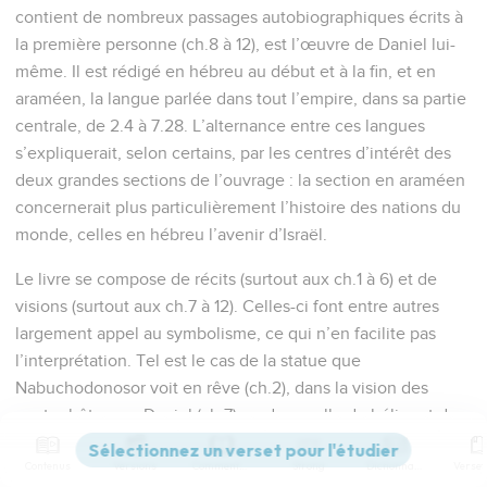
contient de nombreux passages autobiographiques écrits à
la première personne (ch.8 à 12), est l’œuvre de Daniel lui-
même. Il est rédigé en hébreu au début et à la fin, et en
araméen, la langue parlée dans tout l’empire, dans sa partie
centrale, de 2.4 à 7.28. L’alternance entre ces langues
s’expliquerait, selon certains, par les centres d’intérêt des
deux grandes sections de l’ouvrage : la section en araméen
concernerait plus particulièrement l’histoire des nations du
monde, celles en hébreu l’avenir d’Israël.
Le livre se compose de récits (surtout aux ch.1 à 6) et de
visions (surtout aux ch.7 à 12). Celles-ci font entre autres
largement appel au symbolisme, ce qui n’en facilite pas
l’interprétation. Tel est le cas de la statue que
Nabuchodonosor voit en rêve (ch.2), dans la vision des
quatre bêtes par Daniel (ch.7) ou dans celle du bélier et du
bouc (ch.8). Les nombres eux aussi ont une portée
Contenus
Versions
Commentaires
Strong
Dictionnaire
symbolique (9.24-27 ; 12.7-13) et demandent à être