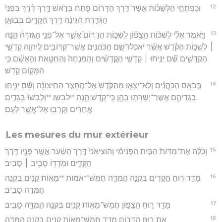
12
וּכְפִתְחֵ֣י הַלְּשָׁכ֗וֹת אֲשֶׁר֙ דֶּ֣רֶךְ הַדָּר֔וֹם פֶּ֖תַח בְּרֹ֣אשׁ דָּ֑רֶךְ דֶּ֗רֶךְ בִּפְנֵי֙
הַגְּדֶ֣רֶת הֲגִינָ֔ה דֶּ֥רֶךְ הַקָּדִ֖ים בְּבוֹאָֽן׃
13
וַיֹּ֣אמֶר אֵלַ֗י לִֽשְׁכ֨וֹת הַצָּפ֜וֹן לִֽשְׁכ֣וֹת הַדָּרוֹם֮ אֲשֶׁ֣ר אֶל־פְּנֵ֣י הַגִּזְרָה֒ הֵ֣נָּה
׀ לִֽשְׁכ֣וֹת הַקֹּ֗דֶשׁ אֲשֶׁ֨ר יֹאכְלוּ־שָׁ֧ם הַכֹּהֲנִ֛ים אֲשֶׁר־קְרוֹבִ֥ים לַֽיהוָ֖ה קָדְשֵׁ֣י
הַקֳּדָשִׁ֑ים שָׁ֞ם יַנִּ֣יחוּ ׀ קָדְשֵׁ֣י הַקֳּדָשִׁ֗ים וְהַמִּנְחָה֙ וְהַחַטָּ֣את וְהָאָשָׁ֔ם כִּ֥י
הַמָּק֖וֹם קָדֹֽשׁ׃
14
בְּבֹאָ֣ם הַכֹּהֲנִ֗ים וְלֹֽא־יֵצְא֤וּ מֵהַקֹּ֙דֶשׁ֙ אֶל־הֶחָצֵ֣ר הַחִיצוֹנָ֔ה וְשָׁ֞ם יַנִּ֧יחוּ
בִגְדֵיהֶ֛ם אֲשֶׁר־יְשָׁרְת֥וּ בָהֶ֖ן כִּֽי־קֹ֣דֶשׁ הֵ֑נָּה *ילבשו **וְלָבְשׁוּ֙ בְּגָדִ֣ים
אֲחֵרִ֔ים וְקָרְב֖וּ אֶל־אֲשֶׁ֥ר לָעָֽם׃
Les mesures du mur extérieur
15
וְכִלָּ֗ה אֶת־מִדּוֹת֙ הַבַּ֣יִת הַפְּנִימִ֔י וְהוֹצִיאַ֙נִי֙ דֶּ֣רֶךְ הַשַּׁ֔עַר אֲשֶׁ֥ר פָּנָ֖יו דֶּ֣רֶךְ
הַקָּדִ֑ים וּמְדָד֖וֹ סָבִ֥יב ׀ סָבִֽיב׃
16
מָדַ֛ד ר֥וּחַ הַקָּדִ֖ים בִּקְנֵ֣ה הַמִּדָּ֑ה חֲמֵשׁ־*אמות **מֵא֥וֹת קָנִ֛ים בִּקְנֵ֥ה
הַמִּדָּ֖ה סָבִֽיב׃
17
מָדַ֖ד ר֣וּחַ הַצָּפ֑וֹן חֲמֵשׁ־מֵא֥וֹת קָנִ֛ים בִּקְנֵ֥ה הַמִּדָּ֖ה סָבִֽיב׃
18
אֵ֛ת ר֥וּחַ הַדָּר֖וֹם מָדָ֑ד חֲמֵשׁ־מֵא֥וֹת קָנִ֖ים בִּקְנֵ֥ה הַמִּדָּֽה׃