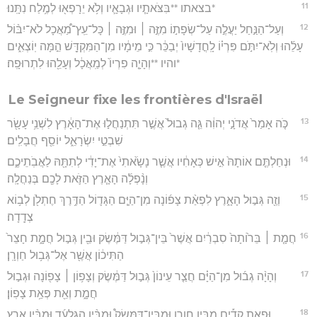
11
*בצאתו **בִּצֹּאתָ֧יו וּגְבָאָ֛יו וְלֹ֥א יֵרָפְא֖וּ לְמֶ֥לַח נִתָּֽנוּ׃
12
וְעַל־הַנַּ֣חַל יַעֲלֶ֣ה עַל־שְׂפָת֣וֹ מִזֶּ֣ה ׀ וּמִזֶּ֣ה ׀ כָּל־עֵֽץ־מַ֠אֲכָל לֹא־יִבּ֨וֹל
עָלֵ֜הוּ וְלֹֽא־יִתֹּ֣ם פִּרְי֗וֹ לָֽחֳדָשָׁיו֙ יְבַכֵּ֔ר כִּ֣י מֵימָ֔יו מִן־הַמִּקְדָּ֖שׁ הֵ֣מָּה יֽוֹצְאִ֑ים
*והיו **וְהָיָ֤ה פִרְיוֹ֙ לְמַֽאֲכָ֔ל וְעָלֵ֖הוּ לִתְרוּפָֽה׃
Le Seigneur fixe les frontières d'Israël
13
כֹּ֤ה אָמַר֙ אֲדֹנָ֣י יְהוִ֔ה גֵּ֤ה גְבוּל֙ אֲשֶׁ֣ר תִּתְנַחֲל֣וּ אֶת־הָאָ֔רֶץ לִשְׁנֵ֥י עָשָׂ֖ר
שִׁבְטֵ֣י יִשְׂרָאֵ֑ל יוֹסֵ֖ף חֲבָלִֽים׃
14
וּנְחַלְתֶּ֤ם אוֹתָהּ֙ אִ֣ישׁ כְּאָחִ֔יו אֲשֶׁ֤ר נָשָׂ֙אתִי֙ אֶת־יָדִ֔י לְתִתָּ֖הּ לַאֲבֹֽתֵיכֶ֑ם
וְנָ֨פְלָ֜ה הָאָ֧רֶץ הַזֹּ֛את לָכֶ֖ם בְּנַחֲלָֽה׃
15
וְזֶ֖ה גְּב֣וּל הָאָ֑רֶץ לִפְאַ֨ת צָפ֜וֹנָה מִן־הַיָּ֧ם הַגָּד֛וֹל הַדֶּ֥רֶךְ חֶתְלֹ֖ן לְב֥וֹא
צְדָֽדָה׃
16
חֲמָ֤ת ׀ בֵּר֙וֹתָה֙ סִבְרַ֔יִם אֲשֶׁר֙ בֵּין־גְּב֣וּל דַּמֶּ֔שֶׂק וּבֵ֖ין גְּב֣וּל חֲמָ֑ת חָצֵר֙
הַתִּיכ֔וֹן אֲשֶׁ֖ר אֶל־גְּב֥וּל חַוְרָֽן׃
17
וְהָיָ֨ה גְב֜וּל מִן־הַיָּ֗ם חֲצַ֤ר עֵינוֹן֙ גְּב֣וּל דַּמֶּ֔שֶׂק וְצָפ֥וֹן ׀ צָפ֖וֹנָה וּגְב֣וּל
חֲמָ֑ת וְאֵ֖ת פְּאַ֥ת צָפֽוֹן׃
18
וּפְאַ֣ת קָדִ֡ים מִבֵּ֣ין חַוְרָ֣ן וּמִבֵּין־דַּמֶּשֶׂק֩ וּמִבֵּ֨ין הַגִּלְעָ֜ד וּמִבֵּ֨ין אֶ֤רֶץ