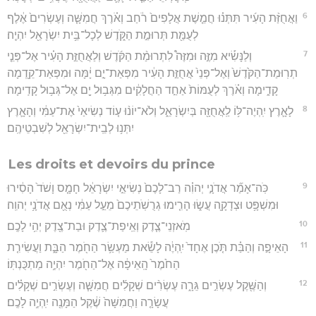
6
וַאֲחֻזַּ֨ת הָעִ֜יר תִּתְּנ֗וּ חֲמֵ֤שֶׁת אֲלָפִים֙ רֹ֔חַב וְאֹ֗רֶךְ חֲמִשָּׁ֤ה וְעֶשְׂרִים֙ אֶ֔לֶף
לְעֻמַּ֖ת תְּרוּמַ֣ת הַקֹּ֑דֶשׁ לְכָל־בֵּ֥ית יִשְׂרָאֵ֖ל יִהְיֶֽה׃
7
וְלַנָּשִׂ֡יא מִזֶּ֣ה וּמִזֶּה֩ לִתְרוּמַ֨ת הַקֹּ֜דֶשׁ וְלַאֲחֻזַּ֣ת הָעִ֗יר אֶל־פְּנֵ֤י
תְרֽוּמַת־הַקֹּ֙דֶשׁ֙ וְאֶל־פְּנֵי֙ אֲחֻזַּ֣ת הָעִ֔יר מִפְּאַת־יָ֣ם יָ֔מָּה וּמִפְּאַת־קֵ֖דְמָה
קָדִ֑ימָה וְאֹ֗רֶךְ לְעֻמּוֹת֙ אַחַ֣ד הַחֲלָקִ֔ים מִגְּב֥וּל יָ֖ם אֶל־גְּב֥וּל קָדִֽימָה׃
8
לָאָ֛רֶץ יִֽהְיֶה־לּ֥וֹ לַֽאֲחֻזָּ֖ה בְּיִשְׂרָאֵ֑ל וְלֹא־יוֹנ֨וּ ע֤וֹד נְשִׂיאַי֙ אֶת־עַמִּ֔י וְהָאָ֛רֶץ
יִתְּנ֥וּ לְבֵֽית־יִשְׂרָאֵ֖ל לְשִׁבְטֵיהֶֽם׃
Les droits et devoirs du prince
9
כֹּֽה־אָמַ֞ר אֲדֹנָ֣י יְהוִ֗ה רַב־לָכֶם֙ נְשִׂיאֵ֣י יִשְׂרָאֵ֔ל חָמָ֤ס וָשֹׁד֙ הָסִ֔ירוּ
וּמִשְׁפָּ֥ט וּצְדָקָ֖ה עֲשׂ֑וּ הָרִ֤ימוּ גְרֻשֹֽׁתֵיכֶם֙ מֵעַ֣ל עַמִּ֔י נְאֻ֖ם אֲדֹנָ֥י יְהוִֽה׃
10
מֹֽאזְנֵי־צֶ֧דֶק וְאֵֽיפַת־צֶ֛דֶק וּבַת־צֶ֖דֶק יְהִ֥י לָכֶֽם׃
11
הָאֵיפָ֣ה וְהַבַּ֗ת תֹּ֤כֶן אֶחָד֙ יִֽהְיֶ֔ה לָשֵׂ֕את מַעְשַׂ֥ר הַחֹ֖מֶר הַבָּ֑ת וַעֲשִׂירִ֤ת
הַחֹ֙מֶר֙ הָֽאֵיפָ֔ה אֶל־הַחֹ֖מֶר יִהְיֶ֥ה מַתְכֻּנְתּֽוֹ׃
12
וְהַשֶּׁ֖קֶל עֶשְׂרִ֣ים גֵּרָ֑ה עֶשְׂרִ֨ים שְׁקָלִ֜ים חֲמִשָּׁ֧ה וְעֶשְׂרִ֣ים שְׁקָלִ֗ים
עֲשָׂרָ֤ה וַחֲמִשָּׁה֙ שֶׁ֔קֶל הַמָּנֶ֖ה יִֽהְיֶ֥ה לָכֶֽם׃