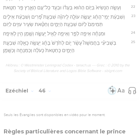
22
וְעָשָׂ֤ה הַנָּשִׂיא֙ בַּיּ֣וֹם הַה֔וּא בַּעֲד֕וֹ וּבְעַ֖ד כָּל־עַ֣ם הָאָ֑רֶץ פַּ֖ר חַטָּֽאת׃
23
וְשִׁבְעַ֨ת יְמֵֽי־הֶחָ֜ג יַעֲשֶׂ֧ה עוֹלָ֣ה לַֽיהוָ֗ה שִׁבְעַ֣ת פָּ֠רִים וְשִׁבְעַ֨ת אֵילִ֤ים
תְּמִימִם֙ לַיּ֔וֹם שִׁבְעַ֖ת הַיָּמִ֑ים וְחַטָּ֕את שְׂעִ֥יר עִזִּ֖ים לַיּֽוֹם׃
24
וּמִנְחָ֗ה אֵיפָ֥ה לַפָּ֛ר וְאֵיפָ֥ה לָאַ֖יִל יַֽעֲשֶׂ֑ה וְשֶׁ֖מֶן הִ֥ין לָאֵיפָֽה׃
25
בַּשְּׁבִיעִ֡י בַּחֲמִשָּׁה֩ עָשָׂ֨ר י֤וֹם לַחֹ֙דֶשׁ֙ בֶּחָ֔ג יַעֲשֶׂ֥ה כָאֵ֖לֶּה שִׁבְעַ֣ת
הַיָּמִ֑ים כַּֽחַטָּאת֙ כָּעֹלָ֔ה וְכַמִּנְחָ֖ה וְכַשָּֽׁמֶן׃
Hébreu : © Westminster Leningrad Codex - tanach.us --- Grec : © 2010 by the
Society of Biblical Literature and Logos Bible Software - sblgnt.com
Ezéchiel
46
Seuls les Évangiles sont disponibles en vidéo pour le moment.
Règles particulières concernant le prince