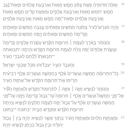
16
וְאֵלֶּה֮ מִדּוֹתֶיהָ֒ פְּאַ֣ת צָפ֗וֹן חֲמֵ֤שׁ מֵאוֹת֙ וְאַרְבַּ֣עַת אֲלָפִ֔ים וּפְאַת־נֶ֕גֶב
חֲמֵ֥שׁ *חמש מֵא֖וֹת וְאַרְבַּ֣עַת אֲלָפִ֑ים וּמִפְּאַ֣ת קָדִ֗ים חֲמֵ֤שׁ מֵאוֹת֙
וְאַרְבַּ֣עַת אֲלָפִ֔ים וּפְאַת־יָ֕מָּה חֲמֵ֥שׁ מֵא֖וֹת וְאַרְבַּ֥עַת אֲלָפִֽים׃
17
וְהָיָ֣ה מִגְרָשׁ֮ לָעִיר֒ צָפ֙וֹנָה֙ חֲמִשִּׁ֣ים וּמָאתַ֔יִם וְנֶ֖גְבָּה חֲמִשִּׁ֣ים וּמָאתָ֑יִם
וְקָדִ֙ימָה֙ חֲמִשִּׁ֣ים וּמָאתַ֔יִם וְיָ֖מָּה חֲמִשִּׁ֥ים וּמָאתָֽיִם׃
18
וְהַנּוֹתָ֨ר בָּאֹ֜רֶךְ לְעֻמַּ֣ת ׀ תְּרוּמַ֣ת הַקֹּ֗דֶשׁ עֲשֶׂ֨רֶת אֲלָפִ֤ים קָדִ֙ימָה֙
וַעֲשֶׂ֤רֶת אֲלָפִים֙ יָ֔מָּה וְהָיָ֕ה לְעֻמַּ֖ת תְּרוּמַ֣ת הַקֹּ֑דֶשׁ וְהָיְתָ֤ה *תבואתה
**תְבֽוּאָתוֹ֙ לְלֶ֔חֶם לְעֹבְדֵ֖י הָעִֽיר׃
19
וְהָעֹבֵ֖ד הָעִ֑יר יַעַבְד֕וּהוּ מִכֹּ֖ל שִׁבְטֵ֥י יִשְׂרָאֵֽל׃
20
כָּל־הַתְּרוּמָ֗ה חֲמִשָּׁ֤ה וְעֶשְׂרִים֙ אֶ֔לֶף בַּחֲמִשָּׁ֥ה וְעֶשְׂרִ֖ים אָ֑לֶף רְבִיעִ֗ית
תָּרִ֙ימוּ֙ אֶת־תְּרוּמַ֣ת הַקֹּ֔דֶשׁ אֶל־אֲחֻזַּ֖ת הָעִֽיר׃
21
וְהַנּוֹתָ֣ר לַנָּשִׂ֣יא מִזֶּ֣ה ׀ וּמִזֶּ֣ה ׀ לִתְרֽוּמַת־הַקֹּ֣דֶשׁ וְלַאֲחֻזַּ֪ת הָעִ֟יר
אֶל־פְּנֵ֣י חֲמִשָּׁה֩ וְעֶשְׂרִ֨ים אֶ֥לֶף ׀ תְּרוּמָה֮ עַד־גְּב֣וּל קָדִימָה֒ וְיָ֗מָּה עַל־פְּ֠נֵי
חֲמִשָּׁ֨ה וְעֶשְׂרִ֥ים אֶ֙לֶף֙ עַל־גְּב֣וּל יָ֔מָּה לְעֻמַּ֥ת חֲלָקִ֖ים לַנָּשִׂ֑יא וְהָֽיְתָה֙
תְּרוּמַ֣ת הַקֹּ֔דֶשׁ וּמִקְדַּ֥שׁ הַבַּ֖יִת *בתוכה **בְּתוֹכֽוֹ׃
22
וּמֵאֲחֻזַּ֤ת הַלְוִיִּם֙ וּמֵאֲחֻזַּ֣ת הָעִ֔יר בְּת֛וֹךְ אֲשֶׁ֥ר לַנָּשִׂ֖יא יִֽהְיֶ֑ה בֵּ֣ין ׀ גְּב֣וּל
יְהוּדָ֗ה וּבֵין֙ גְּב֣וּל בִּנְיָמִ֔ן לַנָּשִׂ֖יא יִהְיֶֽה׃