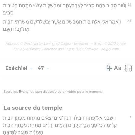
23
וְט֨וּר סָבִ֥יב בָּהֶ֛ם סָבִ֖יב לְאַרְבַּעְתָּ֑ם וּמְבַשְּׁל֣וֹת עָשׂ֔וּי מִתַּ֥חַת הַטִּיר֖וֹת
סָבִֽיב׃
24
וַיֹּ֖אמֶר אֵלָ֑י אֵ֚לֶּה בֵּ֣ית הַֽמְבַשְּׁלִ֔ים אֲשֶׁ֧ר יְבַשְּׁלוּ־שָׁ֛ם מְשָׁרְתֵ֥י הַבַּ֖יִת
אֶת־זֶ֥בַח הָעָֽם׃
Hébreu : © Westminster Leningrad Codex - tanach.us --- Grec : © 2010 by the
Society of Biblical Literature and Logos Bible Software - sblgnt.com
Ezéchiel
47
Seuls les Évangiles sont disponibles en vidéo pour le moment.
La source du temple
1
וַיְשִׁבֵנִי֮ אֶל־פֶּ֣תַח הַבַּיִת֒ וְהִנֵּה־מַ֣יִם יֹצְאִ֗ים מִתַּ֨חַת מִפְתַּ֤ן הַבַּ֙יִת֙
קָדִ֔ימָה כִּֽי־פְנֵ֥י הַבַּ֖יִת קָדִ֑ים וְהַמַּ֣יִם יֹרְדִ֗ים מִתַּ֜חַת מִכֶּ֤תֶף הַבַּ֙יִת֙
הַיְמָנִ֔ית מִנֶּ֖גֶב לַמִּזְבֵּֽחַ׃