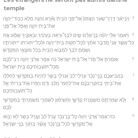
temple
4
וַיְבִיאֵ֜נִי דֶּֽרֶךְ־שַׁ֣עַר הַצָּפוֹן֮ אֶל־פְּנֵ֣י הַבַּיִת֒ וָאֵ֕רֶא וְהִנֵּ֛ה מָלֵ֥א כְבוֹד־יְהוָ֖ה
אֶת־בֵּ֣ית יְהוָ֑ה וָאֶפֹּ֖ל אֶל־פָּנָֽי׃
5
וַיֹּ֨אמֶר אֵלַ֜י יְהֹוָ֗ה בֶּן־אָדָ֡ם שִׂ֣ים לִבְּךָ֩ וּרְאֵ֨ה בְעֵינֶ֜יךָ וּבְאָזְנֶ֣יךָ שְּׁמָ֗ע אֵ֣ת
כָּל־אֲשֶׁ֤ר אֲנִי֙ מְדַבֵּ֣ר אֹתָ֔ךְ לְכָל־חֻקּ֥וֹת בֵּית־יְהוָ֖ה וּלְכָל־*תורתו **תּֽוֹרֹתָ֑יו
וְשַׂמְתָּ֤ לִבְּךָ֙ לִמְב֣וֹא הַבַּ֔יִת בְּכֹ֖ל מוֹצָאֵ֥י הַמִּקְדָּֽשׁ׃
6
וְאָמַרְתָּ֤ אֶל־מֶ֙רִי֙ אֶל־בֵּ֣ית יִשְׂרָאֵ֔ל כֹּ֥ה אָמַ֖ר אֲדֹנָ֣י יְהוִ֑ה רַב־לָכֶ֛ם
מִֽכָּל־תּוֹעֲבֽוֹתֵיכֶ֖ם בֵּ֥ית יִשְׂרָאֵֽל׃
7
בַּהֲבִיאֲכֶ֣ם בְּנֵֽי־נֵכָ֗ר עַרְלֵי־לֵב֙ וְעַרְלֵ֣י בָשָׂ֔ר לִהְי֥וֹת בְּמִקְדָּשִׁ֖י לְחַלְּל֣וֹ
אֶת־בֵּיתִ֑י בְּהַקְרִֽיבְכֶ֤ם אֶת־לַחְמִי֙ חֵ֣לֶב וָדָ֔ם וַיָּפֵ֙רוּ֙ אֶת־בְּרִיתִ֔י אֶ֖ל
כָּל־תּוֹעֲבוֹתֵיכֶֽם׃
8
וְלֹ֥א שְׁמַרְתֶּ֖ם מִשְׁמֶ֣רֶת קָדָשָׁ֑י וַתְּשִׂימ֗וּן לְשֹׁמְרֵ֧י מִשְׁמַרְתִּ֛י בְּמִקְדָּשִׁ֖י
לָכֶֽם׃
9
כֹּה־אָמַר֮ אֲדֹנָ֣י יְהוִה֒ כָּל־בֶּן־נֵכָ֗ר עֶ֤רֶל לֵב֙ וְעֶ֣רֶל בָּשָׂ֔ר לֹ֥א יָב֖וֹא
אֶל־מִקְדָּשִׁ֑י לְכָל־בֶּן־נֵכָ֔ר אֲשֶׁ֕ר בְּת֖וֹךְ בְּנֵ֥י יִשְׂרָאֵֽל׃