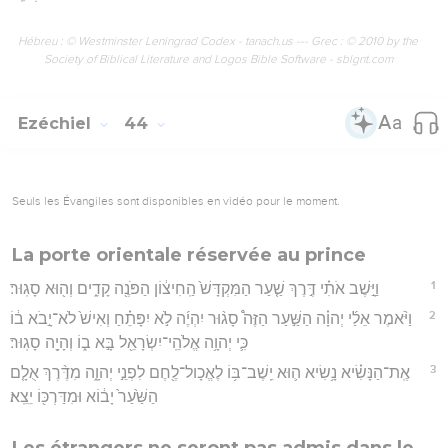
Hébreu : © Westminster Leningrad Codex - tanach.us --- Grec : © 2010 by the
Society of Biblical Literature and Logos Bible Software - sblgnt.com
Ezéchiel
44
Seuls les Évangiles sont disponibles en vidéo pour le moment.
La porte orientale réservée au prince
1
וַיָּ֣שֶׁב אֹתִ֗י דֶּ֣רֶךְ שַׁ֤עַר הַמִּקְדָּשׁ֙ הַֽחִיצ֔וֹן הַפֹּנֶ֖ה קָדִ֑ים וְה֖וּא סָגֽוּר׃
2
וַיֹּ֨אמֶר אֵלַ֜י יְהוָ֗ה הַשַּׁ֣עַר הַזֶּה֩ סָג֨וּר יִהְיֶ֜ה לֹ֣א יִפָּתֵ֗חַ וְאִישׁ֙ לֹא־יָ֣בֹא ב֔וֹ
כִּ֛י יְהוָ֥ה אֱלֹהֵֽי־יִשְׂרָאֵ֖ל בָּ֣א ב֑וֹ וְהָיָ֖ה סָגֽוּר׃
3
אֶֽת־הַנָּשִׂ֗יא נָ֥שִׂיא ה֛וּא יֵֽשֶׁב־בּ֥וֹ לֶאֱכָול־לֶ֖חֶם לִפְנֵ֣י יְהוָ֑ה מִדֶּ֨רֶךְ אֻלָ֤ם
הַשַּׁ֙עַר֙ יָב֔וֹא וּמִדַּרְכּ֖וֹ יֵצֵֽא׃
Les étrangers ne seront pas admis dans le