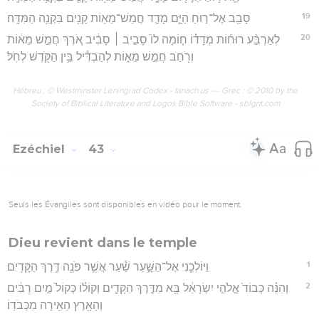
19
סָבַ֖ב אֶל־ר֣וּחַ הַיָּ֑ם מָדַ֛ד חֲמֵשׁ־מֵא֥וֹת קָנִ֖ים בִּקְנֵ֥ה הַמִּדָּֽה׃
20
לְאַרְבַּ֨ע רוּח֜וֹת מְדָד֗וֹ ח֤וֹמָה לוֹ֙ סָבִ֣יב ׀ סָבִ֔יב אֹ֚רֶךְ חֲמֵ֣שׁ מֵא֔וֹת
וְרֹ֖חַב חֲמֵ֣שׁ מֵא֑וֹת לְהַבְדִּ֕יל בֵּ֥ין הַקֹּ֖דֶשׁ לְחֹֽל׃
Hébreu : © Westminster Leningrad Codex - tanach.us --- Grec : © 2010 by the
Society of Biblical Literature and Logos Bible Software - sblgnt.com
Ezéchiel
43
Seuls les Évangiles sont disponibles en vidéo pour le moment.
Dieu revient dans le temple
1
וַיּוֹלִכֵ֖נִי אֶל־הַשָּׁ֑עַר שַׁ֕עַר אֲשֶׁ֥ר פֹּנֶ֖ה דֶּ֥רֶךְ הַקָּדִֽים׃
2
וְהִנֵּ֗ה כְּבוֹד֙ אֱלֹהֵ֣י יִשְׂרָאֵ֔ל בָּ֖א מִדֶּ֣רֶךְ הַקָּדִ֑ים וְקוֹל֗וֹ כְּקוֹל֙ מַ֣יִם רַבִּ֔ים
וְהָאָ֖רֶץ הֵאִ֥ירָה מִכְּבֹדֽוֹ׃