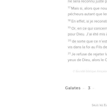
ne sera reconnu juste pa
17
Mais si, alors que no
pécheurs autant que les 
18
En effet, si je reconst
19
Or, en ce qui concern
pour Dieu. J’ai été mis à
20
de sorte que ce n’est 
vis dans la foi au Fils 
21
Je refuse de rejeter l
yeux de Dieu, alors le C
© Société biblique français
Galates
3
Seuls les É