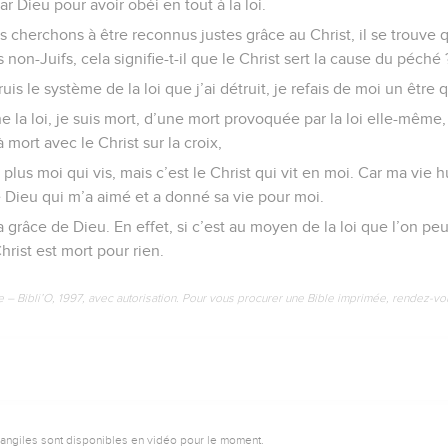
r Dieu pour avoir obéi en tout à la loi.
us cherchons à être reconnus justes grâce au Christ, il se trouv
non-Juifs, cela signifie-t-il que le Christ sert la cause du péché
ruis le système de la loi que j’ai détruit, je refais de moi un être q
e la loi, je suis mort, d’une mort provoquée par la loi elle-même, 
 mort avec le Christ sur la croix,
plus moi qui vis, mais c’est le Christ qui vit en moi. Car ma vie h
de Dieu qui m’a aimé et a donné sa vie pour moi.
a grâce de Dieu. En effet, si c’est au moyen de la loi que l’on pe
hrist est mort pour rien.
e – Bibli’O, 1997, avec autorisation. Pour vous procurer une Bible imprimée, rendez-vo
vangiles sont disponibles en vidéo pour le moment.