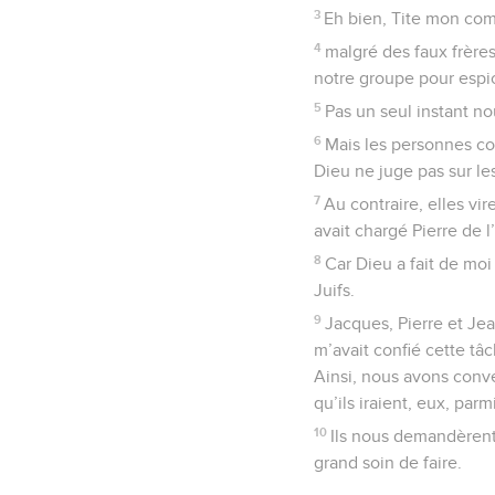
3
Eh bien, Tite mon com
4
malgré des faux frères
notre groupe pour espio
5
Pas un seul instant no
6
Mais les personnes con
Dieu ne juge pas sur l
7
Au contraire, elles v
avait chargé Pierre de l
8
Car Dieu a fait de moi
Juifs.
9
Jacques, Pierre et Je
m’avait confié cette tâc
Ainsi, nous avons conve
qu’ils iraient, eux, parmi
10
Ils nous demandèrent 
grand soin de faire.