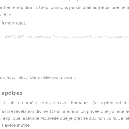
nt entendu dire : « Celui qui nous persécutait autrefois prêche ma
uire. »
u à mon sujet.
e – Bibli’O, 1997, avec autorisation. Pour vous procurer une Bible imprimée, rendez-vo
vangiles sont disponibles en vidéo pour le moment.
s apôtres
d, je suis retourné à Jérusalem avec Barnabas ; j’ai également e
ir à une révélation divine. Dans une réunion privée que j’ai eue 
r ai expliqué la Bonne Nouvelle que je prêche aux non-Juifs. Je 
 s’avère inutile.