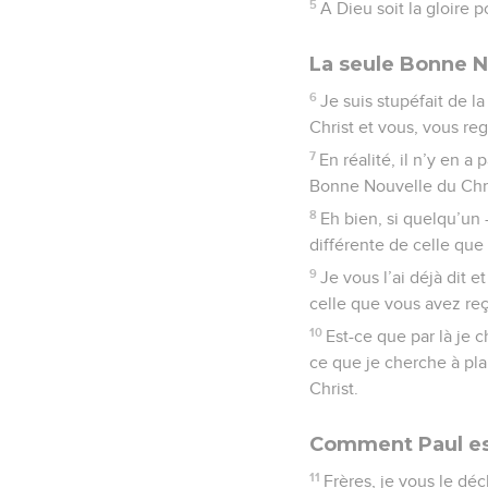
5
A Dieu soit la gloire 
La seule Bonne N
6
Je suis stupéfait de l
Christ et vous, vous r
7
En réalité, il n’y en a
Bonne Nouvelle du Chri
8
Eh bien, si quelqu’un
différente de celle que
9
Je vous l’ai déjà dit
celle que vous avez reçu
10
Est-ce que par là je 
ce que je cherche à plai
Christ.
Comment Paul es
11
Frères, je vous le dé