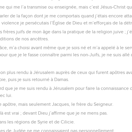
 qui me l’a transmise ou enseignée, mais c’est Jésus-Christ qui
ler de la façon dont je me comportais quand j’étais encore attach
violence je persécutais l’Église de Dieu et m’efforçais de la détr
 frères juifs de mon âge dans la pratique de la religion juive ; j
aditions de nos ancêtres.
âce, m’a choisi avant même que je sois né et m’a appelé à le serv
pour que je le fasse connaître parmi les non-Juifs, je ne suis all
non plus rendu à Jérusalem auprès de ceux qui furent apôtres ava
abie, puis je suis retourné à Damas.
ard que je me suis rendu à Jérusalem pour faire la connaissance de
c lui.
e apôtre, mais seulement Jacques, le frère du Seigneur.
là est vrai ; devant Dieu j’affirme que je ne mens pas.
dans les régions de Syrie et de Cilicie.
nnes de Judée ne me connaissaient pas personnellement.