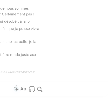
e que nous sommes
 ? Certainement pas !
ui désobéit à la loi.
afin que je puisse vivre
umaine, actuelle, je la
ut être rendu juste aux
us sur www.editionsbiblio.fr