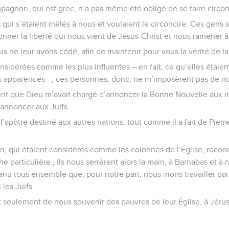
pagnon, qui est grec, n’a pas même été obligé de se faire circon
 qui s’étaient mêlés à nous et voulaient le circoncire. Ces gens s
nner la liberté qui nous vient de Jésus-Christ et nous ramener à l
us ne leur avons cédé, afin de maintenir pour vous la vérité de 
sidérées comme les plus influentes – en fait, ce qu’elles étaien
es apparences –, ces personnes, donc, ne m’imposèrent pas de no
irent que Dieu m’avait chargé d’annoncer la Bonne Nouvelle aux n
’annoncer aux Juifs.
 l’apôtre destiné aux autres nations, tout comme il a fait de Pierr
an, qui étaient considérés comme les colonnes de l’Église, reco
he particulière ; ils nous serrèrent alors la main, à Barnabas et à
nu tous ensemble que, pour notre part, nous irions travailler par
 les Juifs.
seulement de nous souvenir des pauvres de leur Église, à Jérusa