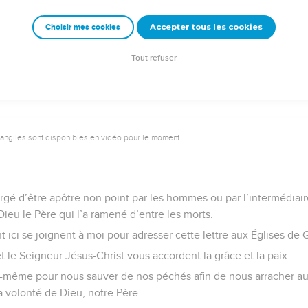
emeur Copyright © 1992, 1999 by Biblica, Inc.® Used by permission. All rights reser
Accepter tous les cookies
Choisir mes cookies
Tout refuser
vangiles sont disponibles en vidéo pour le moment.
argé d’être apôtre non point par les hommes ou par l’intermédia
Dieu le Père qui l’a ramené d’entre les morts.
t ici se joignent à moi pour adresser cette lettre aux Églises de Ga
 le Seigneur Jésus-Christ vous accordent la grâce et la paix.
 lui-même pour nous sauver de nos péchés afin de nous arracher a
 volonté de Dieu, notre Père.