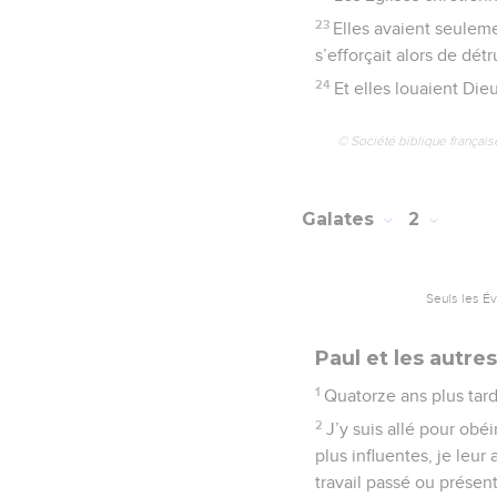
23
Elles avaient seuleme
s’efforçait alors de détr
24
Et elles louaient Die
© Société biblique français
Galates
2
Seuls les É
Paul et les autre
1
Quatorze ans plus tar
2
J’y suis allé pour obé
plus influentes, je leu
travail passé ou présent