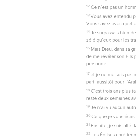
12
Ce n’est pas un homme
13
Vous avez entendu par
Vous savez avec quelle 
14
Je surpassais bien des
zélé qu’eux pour les tr
15
Mais Dieu, dans sa gr
de me révéler son Fils 
personne
17
et je ne me suis pas 
parti aussitôt pour l’Ar
18
C’est trois ans plus t
resté deux semaines ave
19
Je n’ai vu aucun autr
20
Ce que je vous écris 
21
Ensuite, je suis allé 
22
Les Églises chrétie