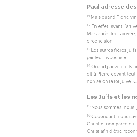
Paul adresse des
11
Mais quand Pierre vint
12
En effet, avant l’arr
Mais après leur arrivée,
circoncision.
13
Les autres frères jui
par leur hypocrisie.
14
Quand j’ai vu qu’ils 
dit à Pierre devant tout
non selon la loi juive. 
Les Juifs et les n
15
Nous sommes, nous, ju
16
Cependant, nous savo
Christ et non parce qu’i
Christ afin d’être recon