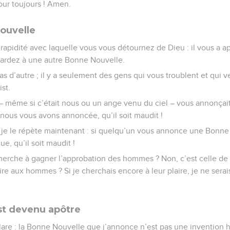
pour toujours ! Amen.
ouvelle
a rapidité avec laquelle vous vous détournez de Dieu : il vous a a
egardez à une autre Bonne Nouvelle.
 pas d’autre ; il y a seulement des gens qui vous troublent et qui 
st.
 – même si c’était nous ou un ange venu du ciel – vous annonça
 nous vous avons annoncée, qu’il soit maudit !
 et je le répète maintenant : si quelqu’un vous annonce une Bonne
e, qu’il soit maudit !
cherche à gagner l’approbation des hommes ? Non, c’est celle de 
re aux hommes ? Si je cherchais encore à leur plaire, je ne serai
t devenu apôtre
clare : la Bonne Nouvelle que j’annonce n’est pas une invention