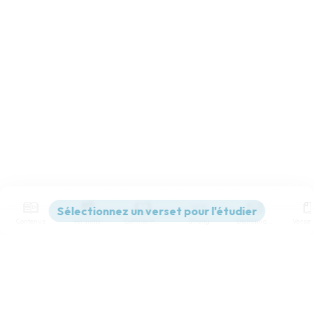
Contenus
Versions
Commentaires
Strong
Dictionnaire
Paramètres de lecture
Afficher les numéros de versets