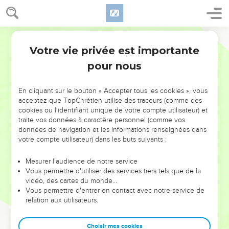
Votre vie privée est importante
pour nous
NE MANQUEZ PAS L’ÉVÉNEMENT
En cliquant sur le bouton « Accepter tous les cookies », vous
DE L’ANNÉE !
acceptez que TopChrétien utilise des traceurs (comme des
cookies ou l'identifiant unique de votre compte utilisateur) et
ET SI LEURS ERREURS POUVAIENT VOUS ÉVITER LES
traite vos données à caractère personnel (comme vos
VOTRES ?
données de navigation et les informations renseignées dans
votre compte utilisateur) dans les buts suivants :
On admire souvent les leaders pour leurs réussites, leur impact,
leur foi ou leur vision. Mais on voit moins les doutes, les erreurs
Mesurer l'audience de notre service
Vous permettre d'utiliser des services tiers tels que de la
et les saisons difficiles qu'ils ont traversés, alors même que ce
vidéo, des cartes du monde…
sont elles qui les ont façonnés.
Vous permettre d'entrer en contact avec notre service de
relation aux utilisateurs.
Dans cette conférence, leaders, entrepreneurs, et responsables
reviennent sur les erreurs marquantes de leur parcours et les
clés pour avancer avec plus de sagesse afin que leurs erreurs
Choisir mes cookies