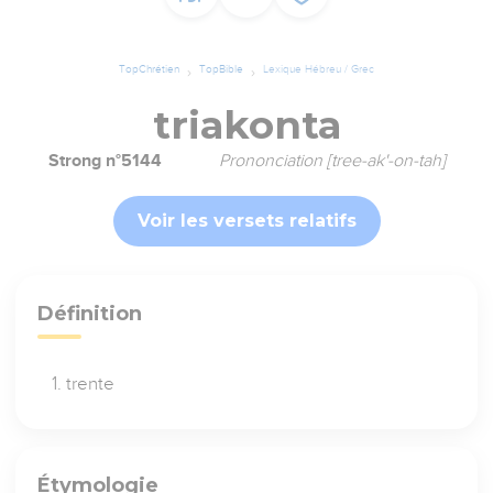
TopChrétien
TopBible
Lexique Hébreu / Grec
triakonta
Strong n°5144
Prononciation [tree-ak'-on-tah]
Voir les versets relatifs
Définition
trente
Étymologie