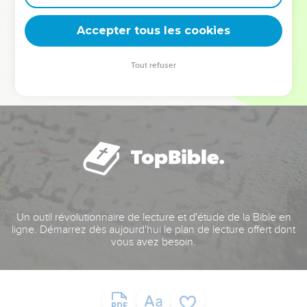
deviennent vos tremplins. Que vous guidiez un ministère, une
équipe, un groupe ou une famille, leur expérience est faite
Accepter tous les cookies
pour vous.
Tout refuser
Je découvre l’événement
Un outil révolutionnaire de lecture et d'étude de la Bible en
ligne. Démarrez dès aujourd'hui le plan de lecture offert dont
vous avez besoin.