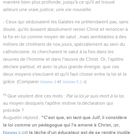
manière bien plus profonde, jusqu'à ce qu'il ait trouvé
ailleurs une vraie justice, une vie nouvelle.
- Ceux qui séduisaient les Galates ne prétendaient pas, sans
doute, qu'ils dussent absolument renier Christ et renoncer à
la foi en lui comme moyen de salut ; mais semblables à des
milliers de chrétiens de nos jours, spécialement au sein du
catholicisme, ils cherchaient le salut à la fois dans les
œuvres de l'homme et dans l'œuvre de Christ. Or, l'apôtre
déclare partout, et avec la plus grande énergie, que ces
deux moyens s'excluent et qu'il faut choisir entre la loi et la
grâce. (Comparer
et
)
Galates 3
Galates 5.2-4
19
Que veulent dire ces mots :
Par la loi je suis mort à la loi
,
au moyen desquels l'apôtre motive la déclaration qui
précède ?
"C'est que, en tant que Juif, il considère
Augustin répond :
la loi comme un pédagogue qui l'a amené à Christ, ;or,
(
) la tâche d'un éducateur est de se rendre inutile
Galates 3.24