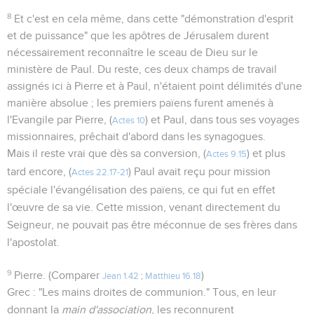
8
Et c'est en cela même, dans cette "démonstration d'esprit
et de puissance" que les apôtres de Jérusalem durent
nécessairement reconnaître le sceau de Dieu sur le
ministère de Paul. Du reste, ces deux champs de travail
assignés ici à Pierre et à Paul, n'étaient point délimités d'une
manière absolue ; les premiers païens furent amenés à
l'Evangile par Pierre, (
) et Paul, dans tous ses voyages
Actes 10
missionnaires, prêchait d'abord dans les synagogues.
Mais il reste vrai que dès sa conversion, (
) et plus
Actes 9.15
tard encore, (
) Paul avait reçu pour mission
Actes 22.17-21
spéciale l'évangélisation des païens, ce qui fut en effet
l'œuvre de sa vie. Cette mission, venant directement du
Seigneur, ne pouvait pas être méconnue de ses frères dans
l'apostolat.
9
Pierre. (Comparer
)
Jean 1.42
;
Matthieu 16.18
Grec : "Les mains droites de communion." Tous, en leur
donnant la
main d'association
, les reconnurent