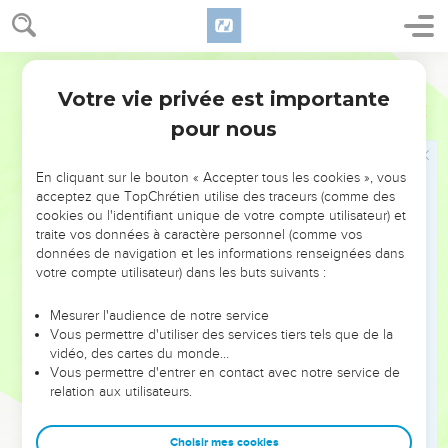
- Le texte reçu dit ici
Pierre
, au lieu de
Céphas
. (Comparer
) Paul insiste sur la courte durée de quinze jours
Galates 2.9
,
11
,
14
pour écarter l'idée qu'il eût reçu alors des instructions de
Bible annotée
Céphas ou d'autres. Le verset suivant a le même but.
Votre vie privée est importante
Galates
1
19
pour nous
Voy. l'Introduction à l'épître de Jacques.
20
Grec : "Or les choses que je vous écris, voici, devant Dieu,
En cliquant sur le bouton « Accepter tous les cookies », vous
que je ne mens point." (Comparer
)
Romains 9.1
;
2Corinthiens 11.31
acceptez que TopChrétien utilise des traceurs (comme des
Cette attestation, dans un récit qui n'est pas achevé, paraît
cookies ou l'identifiant unique de votre compte utilisateur) et
se rapporter surtout à
. Et c'était bien là le point
verset 19
traite vos données à caractère personnel (comme vos
important.
données de navigation et les informations renseignées dans
votre compte utilisateur) dans les buts suivants :
24
Dans le récit de toutes circonstances, Paul n'a d'autre but
Mesurer l'audience de notre service
que de montrer combien sa vocation à l'apostolat, et toutes
Vous permettre d'utiliser des services tiers tels que de la
les premières années de l'exercice de son ministère,
vidéo, des cartes du monde…
restèrent indépendantes de toute influence humaine, même
Vous permettre d'entrer en contact avec notre service de
relation aux utilisateurs.
à l'égard des autres apôtres.
Le Seigneur seul avait tout opéré en lui et par lui. De là,
Choisir mes cookies
l'autorité de sa mission, qu'il oppose aux prétentions des