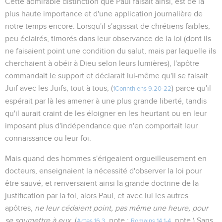
Cette admirable distinction que Paul faisait ainsi, est de la
plus haute importance et d'une application journalière de
notre temps encore. Lorsqu'il s'agissait de chrétiens faibles,
peu éclairés, timorés dans leur observance de la loi (dont ils
ne faisaient point une condition du salut, mais par laquelle ils
cherchaient à obéir à Dieu selon leurs lumières), l'apôtre
commandait le support et déclarait lui-même qu'il se faisait
Juif avec les Juifs, tout à tous, (
) parce qu'il
1Corinthiens 9.20-22
espérait par là les amener à une plus grande liberté, tandis
qu'il aurait craint de les éloigner en les heurtant ou en leur
imposant plus d'indépendance que n'en comportait leur
connaissance ou leur foi.
Mais quand des hommes s'érigeaient orgueilleusement en
docteurs, enseignaient la nécessité d'observer la loi pour
être sauvé, et renversaient ainsi la grande doctrine de la
justification par la foi, alors Paul, et avec lui les autres
apôtres,
ne leur cédaient point, pas même une heure, pour
se soumettre à eux
. (
, note ;
, note.) Sans
Actes 16.3
Romains 14.1-4