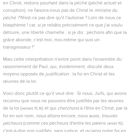
en Christ, restons pourtant dans la péché (péché actuel et
corruption), ne faisons-nous pas de Christ le
ministre du
péché ?
N'est-ce pas dire qu'il l'autorise ? Loin de nous ce
blasphème ! car, si je rebâtis précisément ce que j'ai voulu
détruire, une liberté charnelle ; si je dis : péchons afin que la
grâce abonde, c'est moi, moi-même qui suis un
transgresseur !"
Mais cette interprétation n'entre point dans l'ensemble du
raisonnement de Paul, qui, évidemment, discute deux
moyens opposés de
justification
: la foi en Christ et les
œuvres de la loi.
Voici donc plutôt ce qu'il veut dire : Si nous, Juifs, qui avons
reconnu que nous ne pouvons être justifiés par les œuvres
de la loi (
) et qui
cherchons
à l'être en Christ, par la
versets 15,16
foi en son nom,
nous étions
encore, nous aussi,
trouvés
pécheurs
(comme ces pécheurs d'entre les païens
),
verset 15
c'est-à-dire non justifiés, sans justice, et qu'ainsi notre foi en