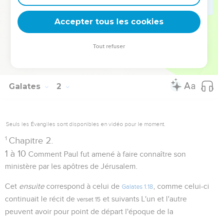
faux docteurs. La même intention se manifeste dans le récit
Accepter tous les cookies
des faits qui vont suivre. (
)
Galates 2
Tout refuser
Autres ressources sur theotex.org, contact theotex@gmail.com
Galates
2
Seuls les Évangiles sont disponibles en vidéo pour le moment.
1
Chapitre 2.
1 à 10
Comment Paul fut amené à faire connaître son
ministère par les apôtres de Jérusalem.
Cet
ensuite
correspond à celui de
, comme celui-ci
Galates 1.18
continuait le récit de
et suivants L'un et l'autre
verset 15
peuvent avoir pour point de départ l'époque de la