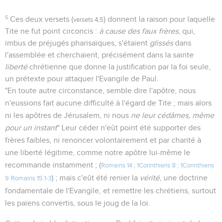
5
Ces deux versets (
) donnent la raison pour laquelle
versets 4,5
Tite ne fut point circoncis :
à cause des faux frères
, qui,
imbus de préjugés pharisaïques, s'étaient
glissés
dans
l'assemblée et cherchaient, précisément dans la sainte
liberté
chrétienne que donne la justification par la foi seule,
un prétexte pour attaquer l'Evangile de Paul.
"En toute autre circonstance, semble dire l'apôtre, nous
n'eussions fait aucune difficulté à l'égard de Tite ; mais alors
ni les apôtres de Jérusalem, ni nous
ne leur cédâmes, même
pour un instant
" Leur céder n'eût point été supporter des
frères faibles, ni renoncer volontairement et par charité à
une liberté légitime, comme notre apôtre lui-même le
recommande instamment ; (
Romains 14
;
1Corinthiens 8 ; 1Corinthiens
) ; mais c'eût été renier la
vérité
, une doctrine
9
Romains 15.1-3
fondamentale de l'Evangile, et remettre les chrétiens, surtout
les païens convertis, sous le joug de la loi.