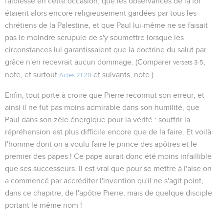
faiblesse en cette occasion, que les observances de la loi
étaient alors encore religieusement gardées par tous les
chrétiens de la Palestine, et que Paul lui-même ne se faisait
pas le moindre scrupule de s'y soumettre lorsque les
circonstances lui garantissaient que la doctrine du salut par
grâce n'en recevrait aucun dommage. (Comparer
,
versets 3-5
note, et surtout
et suivants, note.)
Actes 21.20
Enfin, tout porte à croire que Pierre reconnut son erreur, et
ainsi il ne fut pas moins admirable dans son humilité, que
Paul dans son zèle énergique pour la vérité : souffrir la
répréhension est plus difficile encore que de la faire. Et voilà
l'homme dont on a voulu faire le prince des apôtres et le
premier des papes ! Ce pape aurait donc été moins infaillible
que ses successeurs. Il est vrai que pour se mettre à l'aise on
a commencé par accréditer l'invention qu'il ne s'agit point,
dans ce chapitre, de l'apôtre Pierre, mais de quelque disciple
portant le même nom !