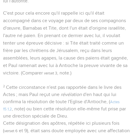
lui l'autorité.
C'est pour cela encore qu'il rappelle ici qu'il était
accompagné dans ce voyage par deux de ses compagnons
d'œuvre, Barnabas et Tite, dont l'un était d'origine israélite,
l'autre né païen. En prenant ce dernier avec lui, il voulait
tenter une épreuve décisive : si Tite était traité comme un
frère par les chrétiens de Jérusalem, reçu dans leurs
assemblées, leurs agapes, la cause des païens était gagnée,
et Paul ramenait avec lui à Antioche la preuve vivante de sa
victoire. (Comparer
, note.)
verset 3
2
Cette circonstance n'est pas rapportée dans le livre des
Actes ; mais Paul reçut une
révélation
d'en haut qui lui
confirma la résolution de toute l'Eglise d'Antioche, (
Actes
, note) ou bien cette résolution elle-même fut prise par
15.1,2
une direction spéciale de Dieu.
Cette désignation des apôtres, répétée ici plusieurs fois
(
et 9), était sans doute employée avec une affectation
verset 6