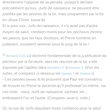
directement l'opposé de sa pensée, puisqu'il déclare
précisément qu'eux,
Juifs de naissance
, ne peuvent être
justifiés par les œuvres de la loi, mais uniquement par la foi
en Jésus-Christ. (
)
verset 16
Et si pour eux, Juifs de naissance, il n'y avait pas d'autre
moyen de salut, combien moins pour les
pécheurs d'entre
les païens
, que les faux docteurs, et Pierre luimême en
judaïsant, voulaient ramener sous le joug de la loi !
16
. La doctrine fondamentale de la
justification
du
Romains 3.20
pécheur
par la foi
seule, sans les
œuvres de la loi
, a été
exposée par l'apôtre dans
à
. (Voir les
Romains 1.17
Romains 5
notes, et comparez ci-dessous les
et
)
Galates 3
Galates 5
- Ces paroles (
) prouvent que Paul est convaincu
versets 15,16
de trouver en Pierre la
doctrine
qu'il professait lui-même, car
ces mots :
nous, Juifs de naissance
,
sachant
, etc.,
embrassent l'un et l'autre. (Comparer
, note.)
verset 13
Or, la vue de Juifs répudiant toute confiance pour le salut