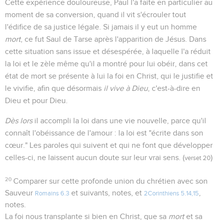
Cette expérience douloureuse, Paul l'a faite en particulier au
moment de sa conversion, quand il vit s'écrouler tout
l'édifice de sa justice légale. Si jamais il y eut un homme
mort
, ce fut Saul de Tarse après l'apparition de Jésus. Dans
cette situation sans issue et désespérée, à laquelle l'a réduit
la loi et le zèle même qu'il a montré pour lui obéir, dans cet
état de mort se présente à lui la foi en Christ, qui le justifie et
le vivifie, afin que désormais
il vive à Dieu
, c'est-à-dire en
Dieu et pour Dieu.
Dès lors
il accompli la loi dans une vie nouvelle, parce qu'il
connaît l'obéissance de l'amour : la loi est "écrite dans son
cœur." Les paroles qui suivent et qui ne font que développer
celles-ci, ne laissent aucun doute sur leur vrai sens. (
)
verset 20
20
Comparer sur cette profonde union du chrétien avec son
Sauveur
et suivants, notes, et
,
Romains 6.3
2Corinthiens 5.14,15
notes.
La foi nous transplante si bien en Christ, que sa
mort
et sa