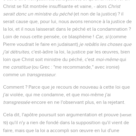
Christ se fût montrée insuffisante et vaine, - alors
Christ
serait donc un ministre du péché
(et non de la justice) ? il
serait cause que, pour lui, nous avons renonce à la justice de
la loi, et il nous laisserait dans le péché et la condamnation ?
Loin de nous cette pensée, ce blasphème !
Car, si
(comme
Pierre voudrait le faire en judaïsant)
je rebâtis les choses que
j'ai détruites
, c'est-àdire la loi, la justice par les œuvres, bien
loin que Christ soit ministre du péché, c'est
moi-même
qui
me
constitue
(ou Grec : "me recommande," avec ironie)
comme un
transgresseur
.
Comment ? Parce que je recours de nouveau à cette loi que
j'ai violée, qui me condamne, et que moi-même j'ai
transgressée
encore en ne l'observant plus, en la rejetant.
Cela dit, l'apôtre poursuit son argumentation et prouve (
verset
) qu'il n'y a rien de fondé dans la supposition qu'il vient de
19
faire, mais que la loi a accompli son œuvre en lui d'une