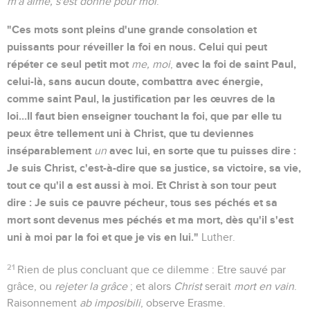
m'a aimé, s'est donné pour moi
.
"Ces mots sont pleins d'une grande consolation et
puissants pour réveiller la foi en nous. Celui qui peut
répéter ce seul petit mot
avec la foi de saint Paul,
me, moi
,
celui-là, sans aucun doute, combattra avec énergie,
comme saint Paul, la justification par les œuvres de la
loi...Il faut bien enseigner touchant la foi, que par elle tu
peux être tellement uni à Christ, que tu deviennes
inséparablement
avec lui, en sorte que tu puisses dire :
un
Je suis Christ, c'est-à-dire que sa justice, sa victoire, sa vie,
tout ce qu'il a est aussi à moi. Et Christ à son tour peut
dire : Je suis ce pauvre pécheur, tous ses péchés et sa
mort sont devenus mes péchés et ma mort, dès qu'il s'est
uni à moi par la foi et que je vis en lui."
Luther.
21
Rien de plus concluant que ce dilemme : Etre sauvé par
grâce, ou
rejeter la grâce
; et alors
Christ
serait
mort en vain
.
Raisonnement
ab imposibili
, observe Erasme.