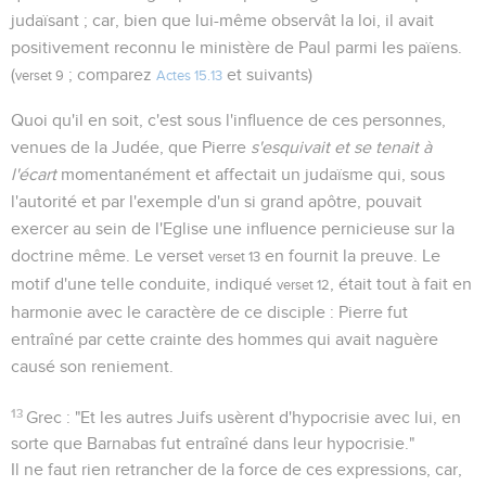
judaïsant ; car, bien que lui-même observât la loi, il avait
positivement reconnu le ministère de Paul parmi les païens.
(
; comparez
et suivants)
verset 9
Actes 15.13
Quoi qu'il en soit, c'est sous l'influence de ces personnes,
venues de la Judée, que Pierre
s'esquivait et se tenait à
l'écart
momentanément et affectait un judaïsme qui, sous
l'autorité et par l'exemple d'un si grand apôtre, pouvait
exercer au sein de l'Eglise une influence pernicieuse sur la
doctrine même. Le verset
en fournit la preuve. Le
verset 13
motif d'une telle conduite, indiqué
, était tout à fait en
verset 12
harmonie avec le caractère de ce disciple : Pierre fut
entraîné par cette crainte des hommes qui avait naguère
causé son reniement.
13
Grec : "Et les autres Juifs usèrent d'hypocrisie avec lui, en
sorte que Barnabas fut entraîné dans leur hypocrisie."
Il ne faut rien retrancher de la force de ces expressions, car,