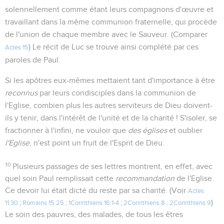
solennellement comme étant leurs compagnons d'œuvre et
travaillant dans la même communion fraternelle, qui procède
de l'union de chaque membre avec le Sauveur. (Comparer
) Le récit de Luc se trouve ainsi complété par ces
Actes 15
paroles de Paul.
Si les apôtres eux-mêmes mettaient tant d'importance à être
reconnus
par leurs condisciples dans la communion de
l'Eglise, combien plus les autres serviteurs de Dieu doivent-
ils y tenir, dans l'intérêt de l'unité et de la charité ! S'isoler, se
fractionner à l'infini, ne vouloir que
des églises
et oublier
l'Eglise
, n'est point un fruit de l'Esprit de Dieu.
10
Plusieurs passages de ses lettres montrent, en effet, avec
quel soin Paul remplissait cette
recommandation
de l'Eglise.
Ce devoir lui était dicté du reste par sa charité. (Voir
Actes
)
11.30
;
Romains 15.25
;
1Corinthiens 16.1-4
;
2Corinthiens 8 ; 2Corinthiens 9
Le soin des pauvres, des malades, de tous les êtres