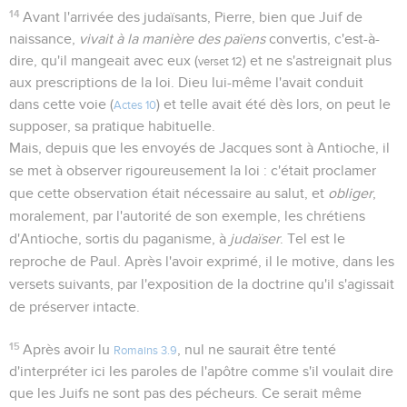
14
Avant l'arrivée des judaïsants, Pierre, bien que Juif de
naissance,
vivait à la manière des païens
convertis, c'est-à-
dire, qu'il mangeait avec eux (
) et ne s'astreignait plus
verset 12
aux prescriptions de la loi. Dieu lui-même l'avait conduit
dans cette voie (
) et telle avait été dès lors, on peut le
Actes 10
supposer, sa pratique habituelle.
Mais, depuis que les envoyés de Jacques sont à Antioche, il
se met à observer rigoureusement la loi : c'était proclamer
que cette observation était nécessaire au salut, et
obliger
,
moralement, par l'autorité de son exemple, les chrétiens
d'Antioche, sortis du paganisme, à
judaïser
. Tel est le
reproche de Paul. Après l'avoir exprimé, il le motive, dans les
versets suivants, par l'exposition de la doctrine qu'il s'agissait
de préserver intacte.
15
Après avoir lu
, nul ne saurait être tenté
Romains 3.9
d'interpréter ici les paroles de l'apôtre comme s'il voulait dire
que les Juifs ne sont pas des pécheurs. Ce serait même