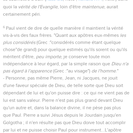
quoi la
vérité de l'Evangile
, loin d'être
maintenue
, aurait
certainement péri.
6
Paul vient de dire de quelle manière il maintient la vérité
vis-à-vis des faux frères. "Quant aux apôtres eux-mêmes
les
plus considérés
(Grec :"considérés comme étant quelque
chose"de grand) pour quelque estimés qu'ils soient ou qu'ils
méritent d'être,
peu importe
, je conserve toute mon
indépendance à leur égard, par la simple raison que
Dieu n'a
pas égard à l'apparence
(Grec :"au visage")
de l'homme
."
- Personne, pas même Pierre, Jean, ni Jacques, ne jouit
d'une faveur spéciale de Dieu, de telle sorte que Dieu soit
dépendant de lui et qu'on puisse dire : ce qui ne vient pas de
lui est sans valeur. Pierre n'est pas plus grand devant Dieu
qu'un autre et, dans la balance divine, il ne pèse pas plus
que Paul. Pierre a suivi Jésus depuis le Jourdain jusqu'en
Golgotha ; il n'en résulte pas que Dieu doive tout accomplir
par lui et ne puisse choisir Paul pour instrument...L'apôtre