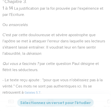
1
Chapitre 3.
1 à 14
La justification par la foi prouvée par l'expérience et
par l'Ecriture.
Ou
ensorcelés
.
C'est par cette douloureuse et sévère apostrophe que
l'apôtre se met à attaquer l'erreur dans laquelle ses lecteurs
s'étaient laissé entraîner. Il voudrait leur en faire sentir
l'absurdité, la
déraison
.
Qui vous a fascinés ?
par cette question Paul désigne et
flétrit les séducteurs.
- Le texte reçu ajoute : "pour que vous n'obéissiez pas à la
vérité." Ces mots ne sont pas authentiques ici. Ils se
retrouvent à
.
Galates 5.7
Paul, par sa prédication puissante et vivante de Jésus-Christ,
Contenus
Versions
Commentaires
Strong
Dictionnaire
de ses souffrances, de son sacrifice expiatoire, de sa mort,