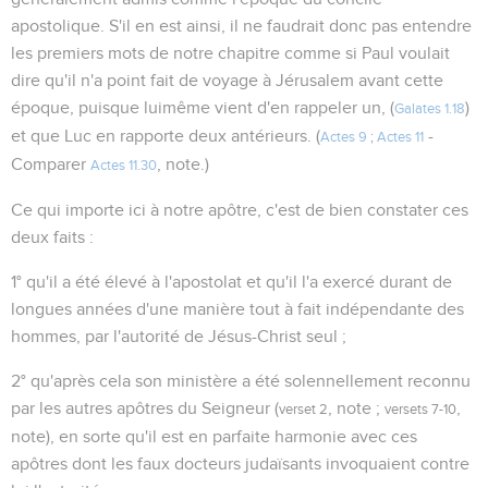
apostolique. S'il en est ainsi, il ne faudrait donc pas entendre
les premiers mots de notre chapitre comme si Paul voulait
dire qu'il n'a point fait de voyage à Jérusalem avant cette
époque, puisque luimême vient d'en rappeler un, (
)
Galates 1.18
et que Luc en rapporte deux antérieurs. (
-
Actes 9
;
Actes 11
Comparer
, note.)
Actes 11.30
Ce qui importe ici à notre apôtre, c'est de bien constater ces
deux faits :
1° qu'il a été élevé à l'apostolat et qu'il l'a exercé durant de
longues années d'une manière tout à fait indépendante des
hommes, par l'autorité de Jésus-Christ seul ;
2° qu'après cela son ministère a été solennellement reconnu
par les autres apôtres du Seigneur (
, note ;
,
verset 2
versets 7-10
note), en sorte qu'il est en parfaite harmonie avec ces
apôtres dont les faux docteurs judaïsants invoquaient contre