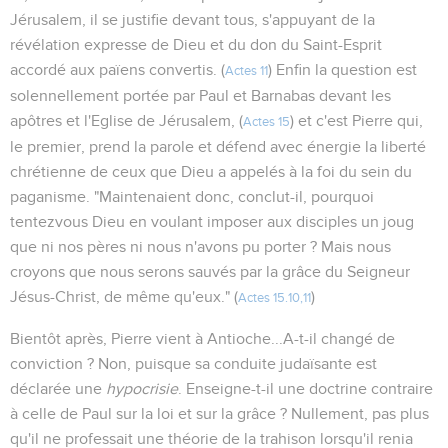
Jérusalem, il se justifie devant tous, s'appuyant de la
révélation expresse de Dieu et du don du Saint-Esprit
accordé aux païens convertis. (
) Enfin la question est
Actes 11
solennellement portée par Paul et Barnabas devant les
apôtres et l'Eglise de Jérusalem, (
) et c'est Pierre qui,
Actes 15
le premier, prend la parole et défend avec énergie la liberté
chrétienne de ceux que Dieu a appelés à la foi du sein du
paganisme. "Maintenaient donc, conclut-il, pourquoi
tentezvous Dieu en voulant imposer aux disciples un joug
que ni nos pères ni nous n'avons pu porter ? Mais nous
croyons que nous serons sauvés par la grâce du Seigneur
Jésus-Christ, de même qu'eux." (
)
Actes 15.10,11
Bientôt après, Pierre vient à Antioche...A-t-il changé de
conviction ? Non, puisque sa conduite judaïsante est
déclarée une
hypocrisie
. Enseigne-t-il une doctrine contraire
à celle de Paul sur la loi et sur la grâce ? Nullement, pas plus
qu'il ne professait une théorie de la trahison lorsqu'il renia