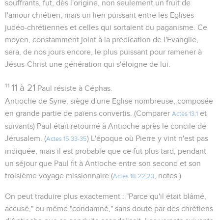
souffrants, fut, dès l'origine, non seulement un fruit de
l'amour chrétien, mais un lien puissant entre les Eglises
judéo-chrétiennes et celles qui sortaient du paganisme. Ce
moyen, constamment joint à la prédication de l'Evangile,
sera, de nos jours encore, le plus puissant pour ramener à
Jésus-Christ une génération qui s'éloigne de lui.
11
11 à 21
Paul résiste à Céphas.
Antioche de Syrie, siège d'une Eglise nombreuse, composée
en grande partie de païens convertis. (Comparer
et
Actes 13.1
suivants) Paul était retourné à Antioche après le concile de
Jérusalem. (
) L'époque où Pierre y vint n'est pas
Actes 15.33-35
indiquée, mais il est probable que ce fut plus tard, pendant
un séjour que Paul fit à Antioche entre son second et son
troisième voyage missionnaire (
, notes.)
Actes 18.22,23
On peut traduire plus exactement : "Parce qu'il était blâmé,
accusé," ou même "condamné," sans doute par des chrétiens