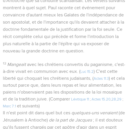
d'Antioche que sa conduite scandalisait. Les versets suivants
montrent à quel sujet. Paul raconte cet événement pour
convaincre d'autant mieux les Galates de l'indépendance de
son apostolat, et de l'importance qu'ils devaient attacher à la
doctrine fondamentale de la justification par la foi seule. Ce
récit complète celui qui précède et forme l'introduction la
plus naturelle à la partie de l'épître qui va exposer de
nouveau la grande doctrine en question.
12
Mangeait
avec les chrétiens convertis du paganisme, c'est-
à-dire vivait en communion avec eux. (
) C'est cette
Luc 15.2
liberté qui choquait les chrétiens judaïsants, (
) et cela
Actes 11.3
surtout parce que, dans leurs repas et leur alimentation, les
païens n'observaient pas les dispositions de la loi mosaïque
et de la tradition juive. (Comparer
Lévitique 11
;
Actes 15.20
,
28,29
;
et suivants)
Marc 7.1
Il n'est point dit dans quel but ces
quelques-uns venaient
(de
Jérusalem à Antioche)
de la part de Jacques
; il est douteux
qu'ils fussent chargés par cet apôtre d'agir dans un esprit