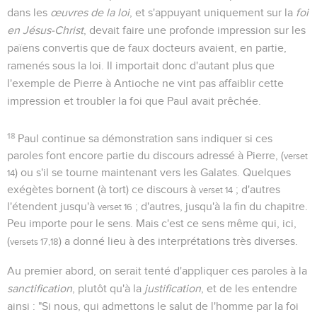
dans les
œuvres de la loi
, et s'appuyant uniquement sur la
foi
en Jésus-Christ
, devait faire une profonde impression sur les
païens convertis que de faux docteurs avaient, en partie,
ramenés sous la loi. Il importait donc d'autant plus que
l'exemple de Pierre à Antioche ne vint pas affaiblir cette
impression et troubler la foi que Paul avait prêchée.
18
Paul continue sa démonstration sans indiquer si ces
paroles font encore partie du discours adressé à Pierre, (
verset
) ou s'il se tourne maintenant vers les Galates. Quelques
14
exégètes bornent (à tort) ce discours à
; d'autres
verset 14
l'étendent jusqu'à
; d'autres, jusqu'à la fin du chapitre.
verset 16
Peu importe pour le sens. Mais c'est ce sens même qui, ici,
(
) a donné lieu à des interprétations très diverses.
versets 17,18
Au premier abord, on serait tenté d'appliquer ces paroles à la
sanctification
, plutôt qu'à la
justification
, et de les entendre
ainsi : "Si nous, qui admettons le salut de l'homme par la foi