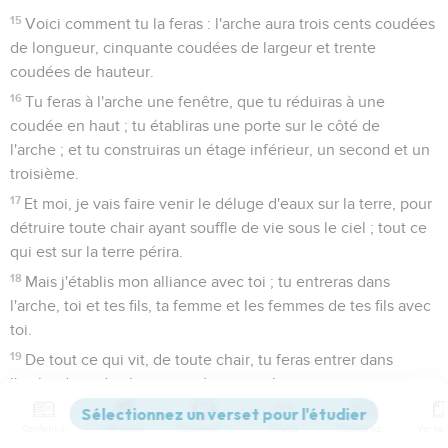
15
Voici comment tu la feras : l'arche aura trois cents coudées
de longueur, cinquante coudées de largeur et trente
coudées de hauteur.
16
Tu feras à l'arche une fenêtre, que tu réduiras à une
coudée en haut ; tu établiras une porte sur le côté de
l'arche ; et tu construiras un étage inférieur, un second et un
troisième.
17
Et moi, je vais faire venir le déluge d'eaux sur la terre, pour
détruire toute chair ayant souffle de vie sous le ciel ; tout ce
qui est sur la terre périra.
18
Mais j'établis mon alliance avec toi ; tu entreras dans
l'arche, toi et tes fils, ta femme et les femmes de tes fils avec
toi.
19
De tout ce qui vit, de toute chair, tu feras entrer dans
l'arche deux de chaque espèce, pour les conserver en vie
avec toi : il y aura un mâle et une femelle.
Contenus
Versions
Commentaires
Strong
Dictionnaire
20
Des oiseaux selon leur espèce, du bétail selon son