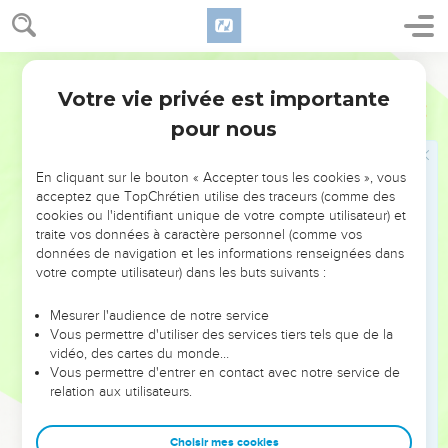
Votre vie privée est importante
pour nous
NE MANQUEZ PAS L’ÉVÉNEMENT
En cliquant sur le bouton « Accepter tous les cookies », vous
DE L’ANNÉE !
acceptez que TopChrétien utilise des traceurs (comme des
cookies ou l'identifiant unique de votre compte utilisateur) et
ET SI LEURS ERREURS POUVAIENT VOUS ÉVITER LES
traite vos données à caractère personnel (comme vos
VOTRES ?
données de navigation et les informations renseignées dans
votre compte utilisateur) dans les buts suivants :
On admire souvent les leaders pour leurs réussites, leur impact,
leur foi ou leur vision. Mais on voit moins les doutes, les erreurs
Mesurer l'audience de notre service
Vous permettre d'utiliser des services tiers tels que de la
et les saisons difficiles qu'ils ont traversés, alors même que ce
vidéo, des cartes du monde…
sont elles qui les ont façonnés.
Vous permettre d'entrer en contact avec notre service de
relation aux utilisateurs.
Dans cette conférence, leaders, entrepreneurs, et responsables
reviennent sur les erreurs marquantes de leur parcours et les
clés pour avancer avec plus de sagesse afin que leurs erreurs
Choisir mes cookies