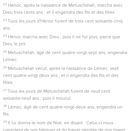
22
Hénoc, après la naissance de Metuschélah, marcha avec
Dieu trois cents ans ; et il engendra des fils et des filles.
23
Tous les jours d'Hénoc furent de trois cent soixante-cinq
ans.
24
Hénoc marcha avec Dieu ; puis il ne fut plus, parce que
Dieu le prit.
25
Metuschélah, âgé de cent quatre-vingt-sept ans, engendra
Lémec.
26
Metuschélah vécut, après la naissance de Lémec, sept
cent quatre-vingt deux ans ; et il engendra des fils et des
filles.
27
Tous les jours de Metuschélah furent de neuf cent
soixante-neuf ans ; puis il mourut.
28
Lémec, âgé de cent quatre-vingt-deux ans, engendra un
fils.
29
Il lui donna le nom de Noé, en disant : Celui-ci nous
consolera de nos fatigues et du travail pénible de nos mains,