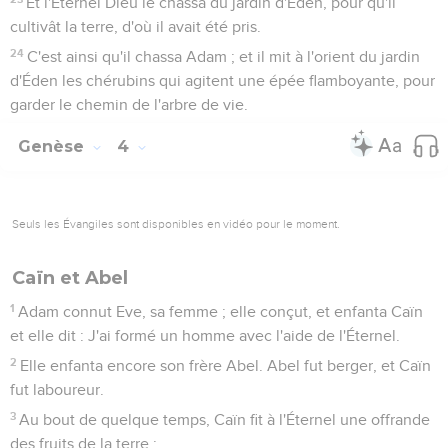
Et l'Éternel Dieu le chassa du jardin d'Éden, pour qu'il
cultivât la terre, d'où il avait été pris.
24
C'est ainsi qu'il chassa Adam ; et il mit à l'orient du jardin
d'Éden les chérubins qui agitent une épée flamboyante, pour
garder le chemin de l'arbre de vie.
Genèse
4
Seuls les Évangiles sont disponibles en vidéo pour le moment.
Caïn et Abel
1
Adam connut Eve, sa femme ; elle conçut, et enfanta Caïn
et elle dit : J'ai formé un homme avec l'aide de l'Éternel.
2
Elle enfanta encore son frère Abel. Abel fut berger, et Caïn
fut laboureur.
3
Au bout de quelque temps, Caïn fit à l'Éternel une offrande
des fruits de la terre ;