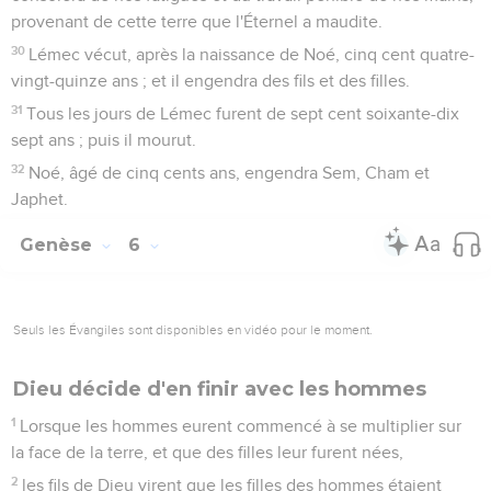
provenant de cette terre que l'Éternel a maudite.
30
Lémec vécut, après la naissance de Noé, cinq cent quatre-
vingt-quinze ans ; et il engendra des fils et des filles.
31
Tous les jours de Lémec furent de sept cent soixante-dix
sept ans ; puis il mourut.
32
Noé, âgé de cinq cents ans, engendra Sem, Cham et
Japhet.
Genèse
6
Seuls les Évangiles sont disponibles en vidéo pour le moment.
Dieu décide d'en finir avec les hommes
1
Lorsque les hommes eurent commencé à se multiplier sur
la face de la terre, et que des filles leur furent nées,
2
les fils de Dieu virent que les filles des hommes étaient