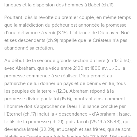
langues et la dispersion des hommes à Babel (ch.11).
Pourtant, dès la révolte du premier couple, en même temps
que la malédiction du pécheur est annoncée la promesse
d’une délivrance à venir (3.15). L’alliance de Dieu avec Noé
et ses descendants (ch.9) rappelle que le Créateur n'a pas
abandonné sa création.
Au début de la seconde grande section du livre (ch.12 à 50),
avec Abraham, qui a vécu entre 2100 et 1800 av. J.-C., la
promesse commence à se réaliser. Dieu promet au
patriarche de lui donner un pays et de bénir « en lui, tous
les peuples de la terre » (12.3). Abraham répond à la
promesse divine par la foi (15.6), montrant ainsi comment
l’homme doit s’approcher de Dieu. L’alliance conclue par
l’Eternel (ch.17) inclut la « descendance » d’Abraham : Isaac,
le fils de la promesse (ch.21), puis Jacob (25.19 à 36.43), qui
deviendra Israël (32.29), et Joseph et ses frères, qui se sont
établis en Egypte pour fuir la famine (ch.37 à 50). Mais cette