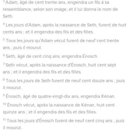
3
Adam, âgé de cent trente ans, engendra un fils à sa
ressemblance, selon son image, et il lui donna le nom de
Seth.
4
Les jours d'Adam, après la naissance de Seth, furent de huit
cents ans ; et il engendra des fils et des filles.
5
Tous les jours qu'Adam vécut furent de neuf cent trente
ans ; puis il mourut.
6
Seth, âgé de cent cinq ans, engendra Énosch.
7
Seth vécut, après la naissance d'Énosch, huit cent sept
ans ; et il engendra des fils et des filles.
8
Tous les jours de Seth furent de neuf cent douze ans ; puis
il mourut.
9
Énosch, âgé de quatre-vingt-dix ans, engendra Kénan.
10
Énosch vécut, après la naissance de Kénan, huit cent
quinze ans ; et il engendra des fils et des filles.
11
Tous les jours d'Énosch furent de neuf cent cinq ans ; puis
il mourut.