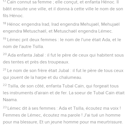
17
Caïn connut sa femme ; elle conçut, et enfanta Hénoc. Il
bâtit ensuite une ville, et il donna à cette ville le nom de son
fils Hénoc.
18
Hénoc engendra Irad, Irad engendra Mehujaël, Mehujaël
engendra Metuschaël, et Metuschaël engendra Lémec.
19
Lémec prit deux femmes : le nom de l'une était Ada, et le
nom de l'autre Tsilla.
20
Ada enfanta Jabal : il fut le père de ceux qui habitent sous
des tentes et près des troupeaux.
21
Le nom de son frère était Jubal : il fut le père de tous ceux
qui jouent de la harpe et du chalumeau.
22
Tsilla, de son côté, enfanta Tubal Caïn, qui forgeait tous
les instruments d'airain et de fer. La soeur de Tubal Caïn était
Naama.
23
Lémec dit à ses femmes : Ada et Tsilla, écoutez ma voix !
Femmes de Lémec, écoutez ma parole ! J'ai tué un homme
pour ma blessure, Et un jeune homme pour ma meurtrissure.