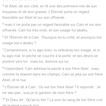
4
et Abel, de son côté, en fit une des premiers-nés de son
troupeau et de leur graisse. L'Éternel porta un regard
favorable sur Abel et sur son offrande ;
5
mais il ne porta pas un regard favorable sur Caïn et sur son
offrande. Caïn fut très irrité, et son visage fut abattu.
6
Et l'Éternel dit à Caïn : Pourquoi es-tu irrité, et pourquoi ton
visage est-il abattu ?
7
Certainement, si tu agis bien, tu relèveras ton visage, et si
tu agis mal, le péché se couche à la porte, et ses désirs se
portent vers toi : mais toi, domine sur lui.
8
Cependant, Caïn adressa la parole à son frère Abel ; mais,
comme ils étaient dans les champs, Caïn se jeta sur son frère
Abel, et le tua.
9
L'Éternel dit à Caïn : Où est ton frère Abel ? Il répondit : Je
ne sais pas ; suis-je le gardien de mon frère ?
10
Et Dieu dit : Qu'as-tu fait ? La voix du sang de ton frère crie
de la terre jusqu'à moi.