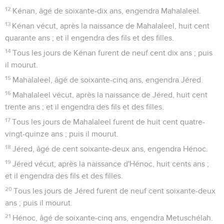
12
Kénan, âgé de soixante-dix ans, engendra Mahalaleel.
13
Kénan vécut, après la naissance de Mahalaleel, huit cent
quarante ans ; et il engendra des fils et des filles.
14
Tous les jours de Kénan furent de neuf cent dix ans ; puis
il mourut.
15
Mahalaleel, âgé de soixante-cinq ans, engendra Jéred.
16
Mahalaleel vécut, après la naissance de Jéred, huit cent
trente ans ; et il engendra des fils et des filles.
17
Tous les jours de Mahalaleel furent de huit cent quatre-
vingt-quinze ans ; puis il mourut.
18
Jéred, âgé de cent soixante-deux ans, engendra Hénoc.
19
Jéred vécut, après la naissance d'Hénoc, huit cents ans ;
et il engendra des fils et des filles.
20
Tous les jours de Jéred furent de neuf cent soixante-deux
ans ; puis il mourut.
21
Hénoc, âgé de soixante-cinq ans, engendra Metuschélah.