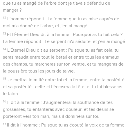
que tu as mangé de l'arbre dont je t'avais défendu de
manger ?
12
L'homme répondit : La femme que tu as mise auprès de
moi m'a donné de l'arbre, et j'en ai mangé.
13
Et l'Éternel Dieu dit à la femme : Pourquoi as-tu fait cela ?
La femme répondit : Le serpent m'a séduite, et j'en ai mangé.
14
L'Éternel Dieu dit au serpent : Puisque tu as fait cela, tu
seras maudit entre tout le bétail et entre tous les animaux
des champs, tu marcheras sur ton ventre, et tu mangeras de
la poussière tous les jours de ta vie.
15
Je mettrai inimitié entre toi et la femme, entre ta postérité
et sa postérité : celle-ci t'écrasera la tête, et tu lui blesseras
le talon.
16
Il dit à la femme : J'augmenterai la souffrance de tes
grossesses, tu enfanteras avec douleur, et tes désirs se
porteront vers ton mari, mais il dominera sur toi.
17
Il dit à l'homme : Puisque tu as écouté la voix de ta femme,