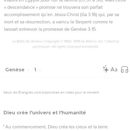
« descendance » promise ne trouvera son parfait
accomplissement qu’en Jésus-Christ (Ga 3.16) qui, par sa
mort et sa résurrection, a vaincu le Serpent comme le
laissait entrevoir la promesse de Genèse 3.15.
La Bible Du Semeur Copyright © 1992, 1999 by Biblica, Inc.® Used by
permission. All rights reserved worldwide.
Genèse
1
Seuls les Évangiles sont disponibles en vidéo pour le moment.
Dieu crée l'univers et l'humanité
1
Au commencement, Dieu créa les cieux et la terre.