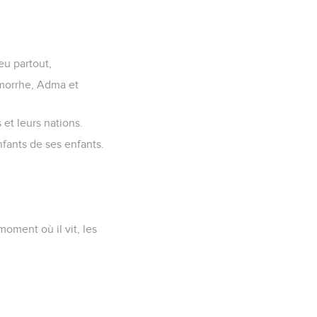
eu partout,
omorrhe, Adma et
 et leurs nations.
enfants de ses enfants.
 moment où il vit, les