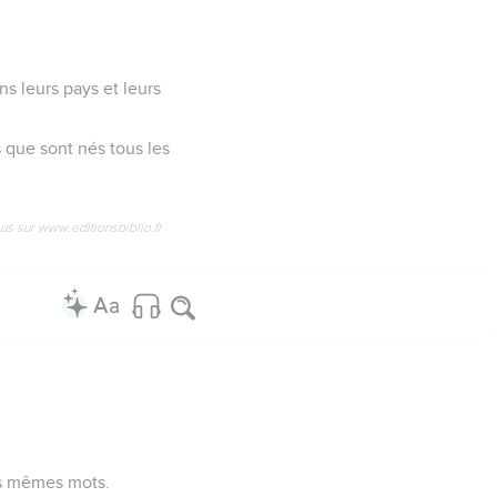
ns leurs pays et leurs
s que sont nés tous les
us sur www.editionsbiblio.fr
les mêmes mots.