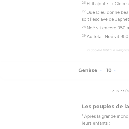
26
Et il ajoute : « Gloi
27
Que Dieu donne beauc
soit l’esclave de Japhet 
28
Noé vit encore 350 a
29
Au total, Noé vit 950 
© Société biblique français
Genèse
10
Seuls les É
Les peuples de la
1
Après la grande inondat
leurs enfants :