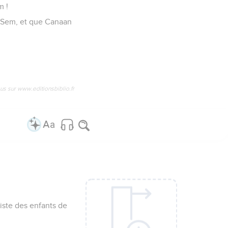
m !
e Sem, et que Canaan
us sur www.editionsbiblio.fr
liste des enfants de