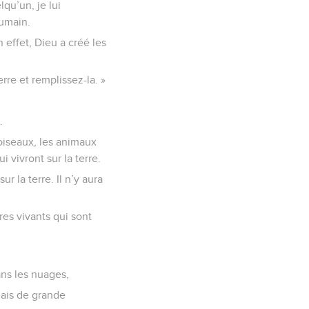
qu’un, je lui
humain.
 effet, Dieu a créé les
re et remplissez-la. »
.
 oiseaux, les animaux
vivront sur la terre.
r la terre. Il n’y aura
res vivants qui sont
ans les nuages,
amais de grande