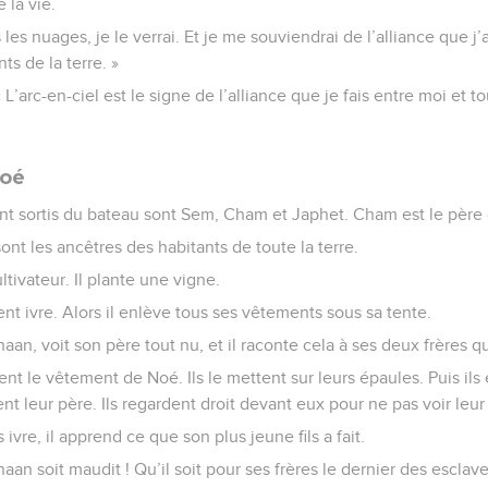
 la vie.
les nuages, je le verrai. Et je me souviendrai de l’alliance que j’a
ts de la terre. »
 L’arc-en-ciel est le signe de l’alliance que je fais entre moi et t
Noé
sont sortis du bateau sont Sem, Cham et Japhet. Cham est le pèr
sont les ancêtres des habitants de toute la terre.
ltivateur. Il plante une vigne.
ient ivre. Alors il enlève tous ses vêtements sous sa tente.
an, voit son père tout nu, et il raconte cela à ses deux frères q
t le vêtement de Noé. Ils le mettent sur leurs épaules. Puis ils 
ent leur père. Ils regardent droit devant eux pour ne pas voir leur
ivre, il apprend ce que son plus jeune fils a fait.
anaan soit maudit ! Qu’il soit pour ses frères le dernier des esclave