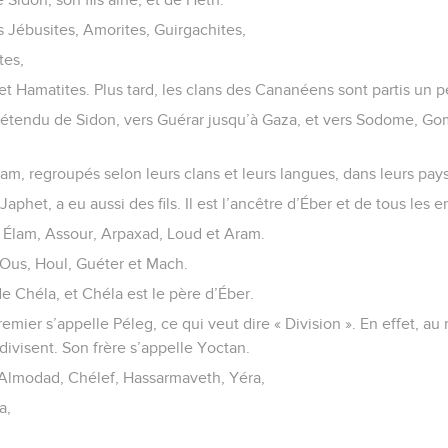
s Jébusites, Amorites, Guirgachites,
tes,
et Hamatites. Plus tard, les clans des Cananéens sont partis un p
est étendu de Sidon, vers Guérar jusqu’à Gaza, et vers Sodome, G
ham, regroupés selon leurs clans et leurs langues, dans leurs pays
Japhet, a eu aussi des fils. Il est l’ancêtre d’Éber et de tous les 
: Élam, Assour, Arpaxad, Loud et Aram.
: Ous, Houl, Guéter et Mach.
e Chéla, et Chéla est le père d’Éber.
premier s’appelle Péleg, ce qui veut dire « Division ». En effet, au
 divisent. Son frère s’appelle Yoctan.
’Almodad, Chélef, Hassarmaveth, Yéra,
a,