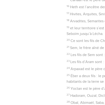
16
Heth est l’ancêtre de
17
Hivites, Arquites, Sini
18
Arvadites, Semarites 
19
et leur territoire s’
Seboïm jusqu’à Lécha.
20
Ce sont les fils de C
21
Sem, le frère aîné de 
22
Les fils de Sem sont 
23
Les fils d’Aram sont 
24
Arpaxad est le père d
25
Éber a deux fils : le 
habitants de la terre se
26
Yoctan est le père d
27
Hadoram, Ouzal, Dicl
28
Obal, Abimaël, Saba,