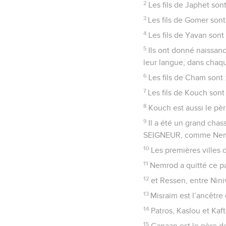
2
Les fils de Japhet so
3
Les fils de Gomer son
4
Les fils de Yavan sont 
5
Ils ont donné naissan
leur langue, dans chaqu
6
Les fils de Cham sont
7
Les fils de Kouch sont
8
Kouch est aussi le pè
9
Il a été un grand cha
SEIGNEUR, comme Nem
10
Les premières villes
11
Nemrod a quitté ce pay
12
et Ressen, entre Niniv
13
Misraïm est l’ancêtre
14
Patros, Kaslou et Kaf
15
Canaan est le père de