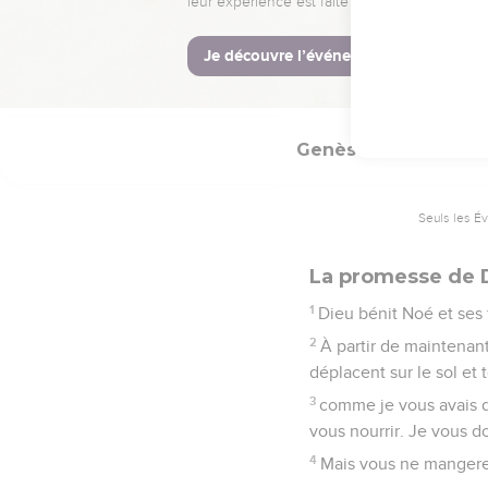
aura la belle saison. Il f
© Société biblique français
Genèse
9
Seuls les É
La promesse de 
1
Dieu bénit Noé et ses f
2
À partir de maintenant
déplacent sur le sol et
3
comme je vous avais dé
vous nourrir. Je vous d
4
Mais vous ne mangerez