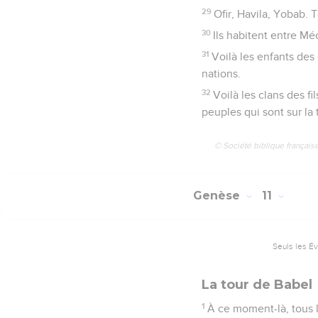
29
Ofir, Havila, Yobab. T
30
Ils habitent entre Mé
31
Voilà les enfants des
nations.
32
Voilà les clans des f
peuples qui sont sur la 
© Société biblique français
Genèse
11
Seuls les É
La tour de Babel
1
À ce moment-là, tous l