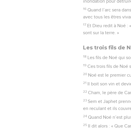
inondation pour détruire
16
Quand l’arc sera dans 
avec tous les êtres vivan
17
Et Dieu redit à Noé : «
sont sur la terre. »
Les trois fils de 
18
Les fils de Noé qui 
19
Ces trois fils de Noé 
20
Noé est le premier cu
21
Il boit son vin et dev
22
Cham, le père de Cana
23
Sem et Japhet prennen
en reculant et ils couvr
24
Quand Noé n’est plus 
25
Il dit alors : « Que C