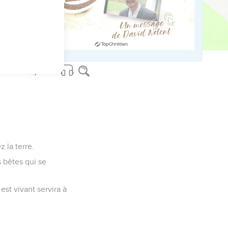
us sur www.editionsbiblio.fr
z la terre.
s bêtes qui se
st vivant servira à