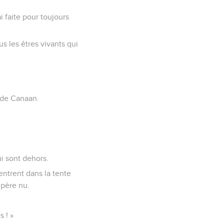
i faite pour toujours
ous les êtres vivants qui
e de Canaan.
ui sont dehors.
entrent dans la tente
 père nu.
s ! »