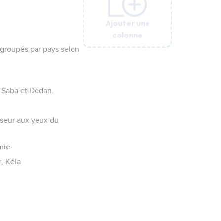
Ajouter une
Ajouter une
Ajouter une
Ajouter une
Ajouter une
Ajouter une
colonne
colonne
colonne
colonne
colonne
colonne
t groupés par pays selon
: Saba et Dédan.
sseur aux yeux du
mie.
r, Kéla