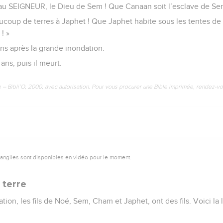
re au SEIGNEUR, le Dieu de Sem ! Que Canaan soit l’esclave de Se
oup de terres à Japhet ! Que Japhet habite sous les tentes d
! »
ns après la grande inondation.
ans, puis il meurt.
e – Bibli’O, 2000, avec autorisation. Pour vous procurer une Bible imprimée, rendez-vo
vangiles sont disponibles en vidéo pour le moment.
 terre
ion, les fils de Noé, Sem, Cham et Japhet, ont des fils. Voici la 