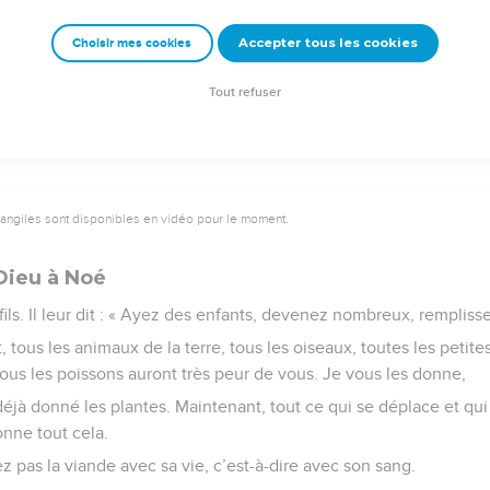
era jour, il fera nuit. Ce sera toujours ainsi. »
Accepter tous les cookies
Choisir mes cookies
e – Bibli’O, 2000, avec autorisation. Pour vous procurer une Bible imprimée, rendez-vo
Tout refuser
vangiles sont disponibles en vidéo pour le moment.
Dieu à Noé
ils. Il leur dit : « Ayez des enfants, devenez nombreux, remplisse
, tous les animaux de la terre, tous les oiseaux, toutes les petite
 tous les poissons auront très peur de vous. Je vous les donne,
jà donné les plantes. Maintenant, tout ce qui se déplace et qui e
onne tout cela.
 pas la viande avec sa vie, c’est-à-dire avec son sang.