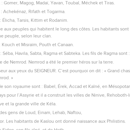
nt : Gomer, Magog, Madaï, Yavan, Toubal, Méchek et Tiras.
t : Achekénaz, Rifath et Togarma.
: Élicha, Tarsis, Kittim et Rodanim.
ce aux peuples qui habitent le long des côtes. Les habitants son
e peuple, selon leur clan.
 : Kouch et Misraïm, Pouth et Canaan.
 : Séba, Havila, Sabta, Ragma et Sabteka. Les fils de Ragma sont 
re de Nemrod. Nemrod a été le premier héros sur la terre.
sseur aux yeux du SEIGNEUR. C’est pourquoi on dit : « Grand cha
rod. »
 de son royaume sont : Babel, Érek, Accad et Kalné, en Mésopota
s pour l’Assyrie et il a construit les villes de Ninive, Rehoboth-I
e et la grande ville de Kéla.
 des gens de Loud, Einam, Lehab, Naftou,
tor. Les habitants de Kaslou ont donné naissance aux Philistins.
 Sidon, son fils aîné, et de Heth.