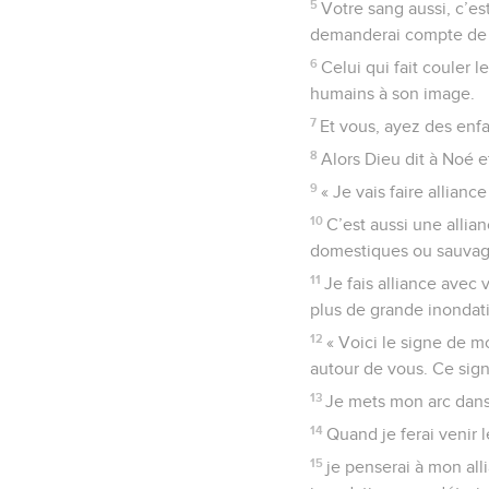
5
Votre sang aussi, c’es
demanderai compte de c
6
Celui qui fait couler 
humains à son image.
7
Et vous, ayez des enfa
8
Alors Dieu dit à Noé et 
9
« Je vais faire allian
10
C’est aussi une allia
domestiques ou sauvages
11
Je fais alliance avec v
plus de grande inondatio
12
« Voici le signe de m
autour de vous. Ce sign
13
Je mets mon arc dans l
14
Quand je ferai venir 
15
je penserai à mon all