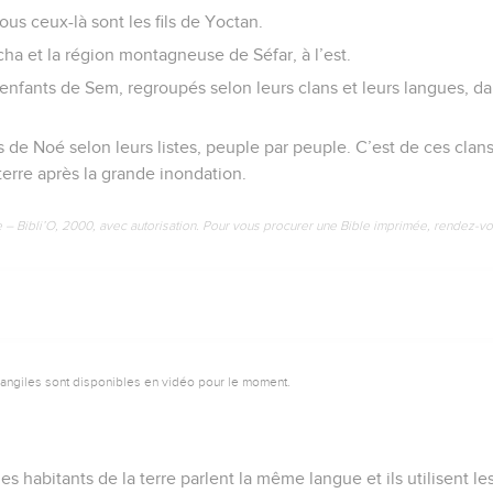
ous ceux-là sont les fils de Yoctan.
cha et la région montagneuse de Séfar, à l’est.
 enfants de Sem, regroupés selon leurs clans et leurs langues, da
ils de Noé selon leurs listes, peuple par peuple. C’est de ces clan
terre après la grande inondation.
e – Bibli’O, 2000, avec autorisation. Pour vous procurer une Bible imprimée, rendez-vo
vangiles sont disponibles en vidéo pour le moment.
es habitants de la terre parlent la même langue et ils utilisent 