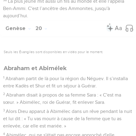
La plus jeune mit aussi un fils au monde et elle l'appela
Ben-Ammi. C'est l’ancêtre des Ammonites, jusqu'à
aujourd’hui.
Genèse
20
Seuls les Évangiles sont disponibles en vidéo pour le moment.
Abraham et Abimélek
1
Abraham partit de là pour la région du Néguev. Il s’installa
entre Kadès et Shur et fit un séjour à Guérar.
2
Abraham disait à propos de sa femme Sara : « C'est ma
sœur. » Abimélec, roi de Guérar, fit enlever Sara.
3
Alors Dieu apparut à Abimélec dans un rêve pendant la nuit
et lui dit : « Tu vas mourir à cause de la femme que tu as
enlevée, car elle est mariée. »
4
Abimélec, qui ne s'était pas encore approché d'elle,