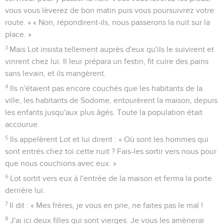
vous vous lèverez de bon matin puis vous poursuivrez votre
route. » « Non, répondirent-ils, nous passerons la nuit sur la
place. »
3
Mais Lot insista tellement auprès d'eux qu'ils le suivirent et
vinrent chez lui. Il leur prépara un festin, fit cuire des pains
sans levain, et ils mangèrent.
4
Ils n'étaient pas encore couchés que les habitants de la
ville, les habitants de Sodome, entourèrent la maison, depuis
les enfants jusqu'aux plus âgés. Toute la population était
accourue.
5
Ils appelèrent Lot et lui dirent : « Où sont les hommes qui
sont entrés chez toi cette nuit ? Fais-les sortir vers nous pour
que nous couchions avec eux. »
6
Lot sortit vers eux à l'entrée de la maison et ferma la porte
derrière lui.
7
Il dit : « Mes frères, je vous en prie, ne faites pas le mal !
8
J'ai ici deux filles qui sont vierges. Je vous les amènerai