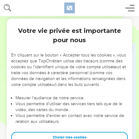
juge toute la terre n'appliquera-t-il pas le droit ? »
26
L'Eternel dit : « Si je trouve à Sodome 50 justes, je
pardonnerai à toute la ville à cause d'eux. »
Segond 21
27
Abraham reprit : « Voici que j'ai eu l’audace de parler au
Votre vie privée est importante
Genèse
18
Seigneur, moi qui ne suis que poussière et cendre.
pour nous
28
Peut-être, à ces 50 justes, en manquera-t-il 5. Pour 5,
détruiras-tu toute la ville ? » L'Eternel dit : « Je ne la détruirai
En cliquant sur le bouton « Accepter tous les cookies », vous
pas si j'y trouve 45 justes. »
acceptez que TopChrétien utilise des traceurs (comme des
cookies ou l'identifiant unique de votre compte utilisateur) et
29
Abraham continua de lui parler et dit : « Peut-être s'y
traite vos données à caractère personnel (comme vos
trouvera-t-il 40 justes. » L'Eternel dit : « Je ne lui ferai rien à
données de navigation et les informations renseignées dans
cause de ces 40. »
votre compte utilisateur) dans les buts suivants :
30
Abraham dit : « Que le Seigneur ne s'irrite pas et je
Mesurer l'audience de notre service
parlerai. Peut-être s'y trouvera-t-il trente justes. » L'Eternel
Vous permettre d'utiliser des services tiers tels que de la
dit : « Je ne lui ferai rien si j'y trouve trente justes. »
vidéo, des cartes du monde…
Vous permettre d'entrer en contact avec notre service de
31
Abraham dit : « Voici que j'ai eu l’audace de parler au
relation aux utilisateurs.
Seigneur. Peut-être s'y trouvera-t-il 20 justes. » L'Eternel dit :
« Je ne la détruirai pas à cause de ces 20. »
Choisir mes cookies