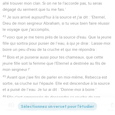
allé trouver mon clan. Si on ne te l'accorde pas, tu seras
dégagé du serment que tu me fais.’
42
Je suis arrivé aujourd'hui à la source et j'ai dit : ‘Eternel,
Dieu de mon seigneur Abraham, si tu veux bien faire réussir
le voyage que j'accomplis,
43
voici que je me tiens près de la source d'eau. Que la jeune
fille qui sortira pour puiser de l’eau, à qui je dirai : Laisse-moi
boire un peu d'eau de ta cruche et qui me répondra :
44
Bois et je puiserai aussi pour tes chameaux, que cette
jeune fille soit la femme que l'Eternel a destinée au fils de
mon seigneur !’
45
Avant que j'aie fini de parler en moi-même, Rebecca est
sortie, sa cruche sur l'épaule. Elle est descendue à la source
et a puisé de l’eau. Je lui ai dit : ‘Donne-moi à boire.’
46
Elle s'est empressée de descendre sa cruche de son
épaule et a dit : ‘Bois et je donnerai aussi à boire à tes
chameaux.’J'ai bu et elle a aussi donné à boire à mes
Contenus
Versions
Commentaires
Strong
Dictionnaire