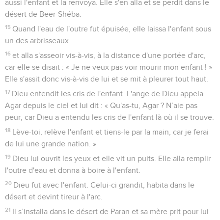
aussi l'enfant et la renvoya. Elle s'en alla et se perdit dans le
désert de Beer-Shéba.
15
Quand l'eau de l'outre fut épuisée, elle laissa l'enfant sous
un des arbrisseaux
16
et alla s'asseoir vis-à-vis, à la distance d'une portée d'arc,
car elle se disait : « Je ne veux pas voir mourir mon enfant ! »
Elle s'assit donc vis-à-vis de lui et se mit à pleurer tout haut.
17
Dieu entendit les cris de l'enfant. L'ange de Dieu appela
Agar depuis le ciel et lui dit : « Qu'as-tu, Agar ? N’aie pas
peur, car Dieu a entendu les cris de l'enfant là où il se trouve.
18
Lève-toi, relève l'enfant et tiens-le par la main, car je ferai
de lui une grande nation. »
19
Dieu lui ouvrit les yeux et elle vit un puits. Elle alla remplir
l'outre d'eau et donna à boire à l'enfant.
20
Dieu fut avec l'enfant. Celui-ci grandit, habita dans le
désert et devint tireur à l'arc.
21
Il s’installa dans le désert de Paran et sa mère prit pour lui