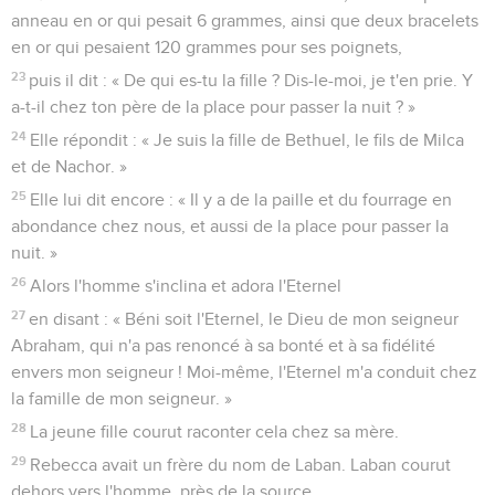
anneau en or qui pesait 6 grammes, ainsi que deux bracelets
en or qui pesaient 120 grammes pour ses poignets,
23
puis il dit : « De qui es-tu la fille ? Dis-le-moi, je t'en prie. Y
a-t-il chez ton père de la place pour passer la nuit ? »
24
Elle répondit : « Je suis la fille de Bethuel, le fils de Milca
et de Nachor. »
25
Elle lui dit encore : « Il y a de la paille et du fourrage en
abondance chez nous, et aussi de la place pour passer la
nuit. »
26
Alors l'homme s'inclina et adora l'Eternel
27
en disant : « Béni soit l'Eternel, le Dieu de mon seigneur
Abraham, qui n'a pas renoncé à sa bonté et à sa fidélité
envers mon seigneur ! Moi-même, l'Eternel m'a conduit chez
la famille de mon seigneur. »
28
La jeune fille courut raconter cela chez sa mère.
29
Rebecca avait un frère du nom de Laban. Laban courut
dehors vers l'homme, près de la source.