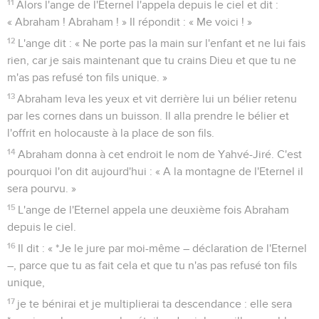
11
Alors l'ange de l'Eternel l'appela depuis le ciel et dit :
« Abraham ! Abraham ! » Il répondit : « Me voici ! »
12
L'ange dit : « Ne porte pas la main sur l'enfant et ne lui fais
rien, car je sais maintenant que tu crains Dieu et que tu ne
m'as pas refusé ton fils unique. »
13
Abraham leva les yeux et vit derrière lui un bélier retenu
par les cornes dans un buisson. Il alla prendre le bélier et
l'offrit en holocauste à la place de son fils.
14
Abraham donna à cet endroit le nom de Yahvé-Jiré. C'est
pourquoi l'on dit aujourd'hui : « A la montagne de l'Eternel il
sera pourvu. »
15
L'ange de l'Eternel appela une deuxième fois Abraham
depuis le ciel.
16
Il dit : « *Je le jure par moi-même – déclaration de l'Eternel
–, parce que tu as fait cela et que tu n'as pas refusé ton fils
unique,
17
je te bénirai et je multiplierai ta descendance : elle sera