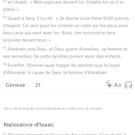
15
en disant : « Mon pays est devant toi. Installe-toi où il te
plaira. »
16
Quant à Sara, il lui dit : « Je donne à ton frère 1000 pièces
d'argent. Ce sera pour toi comme un voile sur les yeux pour
tous ceux qui sont avec toi. Ainsi, ton innocence sera
prouvée devant tous. »
17
Abraham pria Dieu, et Dieu guérit Abimélec, sa femme et
ses servantes, de sorte qu'elles purent avoir des enfants.
18
En effet, l'Eternel avait frappé de stérilité tout le foyer
d'Abimélec à cause de Sara, la femme d'Abraham.
Genèse
21
Seuls les Évangiles sont disponibles en vidéo pour le moment.
Naissance d'Isaac
1
L'Eternel intervint en faveur de Sara comme il l’avait dit, il