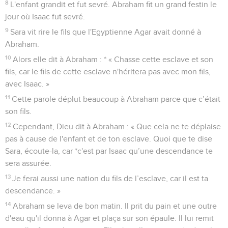
8
L'enfant grandit et fut sevré. Abraham fit un grand festin le
jour où Isaac fut sevré.
9
Sara vit rire le fils que l'Egyptienne Agar avait donné à
Abraham.
10
Alors elle dit à Abraham : * « Chasse cette esclave et son
fils, car le fils de cette esclave n'héritera pas avec mon fils,
avec Isaac. »
11
Cette parole déplut beaucoup à Abraham parce que c’était
son fils.
12
Cependant, Dieu dit à Abraham : « Que cela ne te déplaise
pas à cause de l'enfant et de ton esclave. Quoi que te dise
Sara, écoute-la, car *c'est par Isaac qu’une descendance te
sera assurée.
13
Je ferai aussi une nation du fils de l’esclave, car il est ta
descendance. »
14
Abraham se leva de bon matin. Il prit du pain et une outre
d'eau qu'il donna à Agar et plaça sur son épaule. Il lui remit