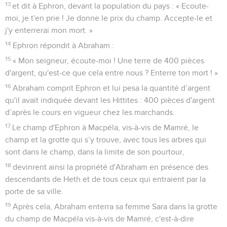
13
et dit à Ephron, devant la population du pays : « Ecoute-
moi, je t'en prie ! Je donne le prix du champ. Accepte-le et
j'y enterrerai mon mort. »
14
Ephron répondit à Abraham :
15
« Mon seigneur, écoute-moi ! Une terre de 400 pièces
d'argent, qu'est-ce que cela entre nous ? Enterre ton mort ! »
16
Abraham comprit Ephron et lui pesa la quantité d’argent
qu'il avait indiquée devant les Hittites : 400 pièces d'argent
d’après le cours en vigueur chez les marchands.
17
Le champ d'Ephron à Macpéla, vis-à-vis de Mamré, le
champ et la grotte qui s’y trouve, avec tous les arbres qui
sont dans le champ, dans la limite de son pourtour,
18
devinrent ainsi la propriété d'Abraham en présence des
descendants de Heth et de tous ceux qui entraient par la
porte de sa ville.
19
Après cela, Abraham enterra sa femme Sara dans la grotte
du champ de Macpéla vis-à-vis de Mamré, c'est-à-dire