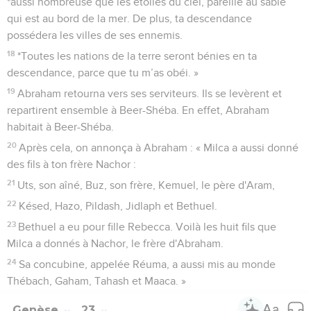
*aussi nombreuse que les étoiles du ciel, pareille au sable
qui est au bord de la mer. De plus, ta descendance
possédera les villes de ses ennemis.
18
*Toutes les nations de la terre seront bénies en ta
descendance, parce que tu m’as obéi. »
19
Abraham retourna vers ses serviteurs. Ils se levèrent et
repartirent ensemble à Beer-Shéba. En effet, Abraham
habitait à Beer-Shéba.
20
Après cela, on annonça à Abraham : « Milca a aussi donné
des fils à ton frère Nachor :
21
Uts, son aîné, Buz, son frère, Kemuel, le père d'Aram,
22
Késed, Hazo, Pildash, Jidlaph et Bethuel.
23
Bethuel a eu pour fille Rebecca. Voilà les huit fils que
Milca a donnés à Nachor, le frère d'Abraham.
24
Sa concubine, appelée Réuma, a aussi mis au monde
Thébach, Gaham, Tahash et Maaca. »
Genèse
23