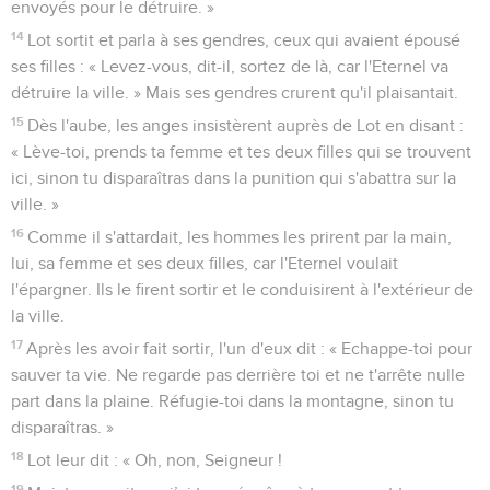
envoyés pour le détruire. »
14
Lot sortit et parla à ses gendres, ceux qui avaient épousé
ses filles : « Levez-vous, dit-il, sortez de là, car l'Eternel va
détruire la ville. » Mais ses gendres crurent qu'il plaisantait.
15
Dès l'aube, les anges insistèrent auprès de Lot en disant :
« Lève-toi, prends ta femme et tes deux filles qui se trouvent
ici, sinon tu disparaîtras dans la punition qui s'abattra sur la
ville. »
16
Comme il s'attardait, les hommes les prirent par la main,
lui, sa femme et ses deux filles, car l'Eternel voulait
l'épargner. Ils le firent sortir et le conduisirent à l'extérieur de
la ville.
17
Après les avoir fait sortir, l'un d'eux dit : « Echappe-toi pour
sauver ta vie. Ne regarde pas derrière toi et ne t'arrête nulle
part dans la plaine. Réfugie-toi dans la montagne, sinon tu
disparaîtras. »
18
Lot leur dit : « Oh, non, Seigneur !
19