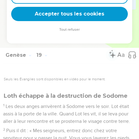
32
Abraham dit : « Que le Seigneur ne s'irrite pas et je ne
parlerai plus que cette fois. Peut-être s'y trouvera-t-il 10
Accepter tous les cookies
justes. » L'Eternel dit : « Je ne la détruirai pas à cause de ces
10 justes. »
Tout refuser
33
L'Eternel s'en alla lorsqu'il eut fini de parler à Abraham, et
Abraham retourna chez lui.
Genèse
19
Seuls les Évangiles sont disponibles en vidéo pour le moment.
Loth échappe à la destruction de Sodome
1
Les deux anges arrivèrent à Sodome vers le soir. Lot était
assis à la porte de la ville. Quand Lot les vit, il se leva pour
aller à leur rencontre et se prosterna le visage contre terre.
2
Puis il dit : « Mes seigneurs, entrez donc chez votre
serviteur pour y passer la nuit. Vous vous laverez les pieds,