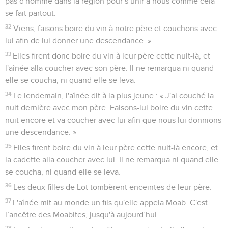
pas d'homme dans la région pour s’unir à nous comme cela
se fait partout.
32
Viens, faisons boire du vin à notre père et couchons avec
lui afin de lui donner une descendance. »
33
Elles firent donc boire du vin à leur père cette nuit-là, et
l'aînée alla coucher avec son père. Il ne remarqua ni quand
elle se coucha, ni quand elle se leva.
34
Le lendemain, l'aînée dit à la plus jeune : « J'ai couché la
nuit dernière avec mon père. Faisons-lui boire du vin cette
nuit encore et va coucher avec lui afin que nous lui donnions
une descendance. »
35
Elles firent boire du vin à leur père cette nuit-là encore, et
la cadette alla coucher avec lui. Il ne remarqua ni quand elle
se coucha, ni quand elle se leva.
36
Les deux filles de Lot tombèrent enceintes de leur père.
37
L'aînée mit au monde un fils qu'elle appela Moab. C'est
l’ancêtre des Moabites, jusqu'à aujourd’hui.
38