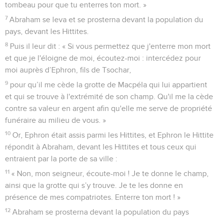
tombeau pour que tu enterres ton mort. »
7
Abraham se leva et se prosterna devant la population du
pays, devant les Hittites.
8
Puis il leur dit : « Si vous permettez que j'enterre mon mort
et que je l'éloigne de moi, écoutez-moi : intercédez pour
moi auprès d’Ephron, fils de Tsochar,
9
pour qu’il me cède la grotte de Macpéla qui lui appartient
et qui se trouve à l'extrémité de son champ. Qu'il me la cède
contre sa valeur en argent afin qu'elle me serve de propriété
funéraire au milieu de vous. »
10
Or, Ephron était assis parmi les Hittites, et Ephron le Hittite
répondit à Abraham, devant les Hittites et tous ceux qui
entraient par la porte de sa ville :
11
« Non, mon seigneur, écoute-moi ! Je te donne le champ,
ainsi que la grotte qui s’y trouve. Je te les donne en
présence de mes compatriotes. Enterre ton mort ! »
12
Abraham se prosterna devant la population du pays