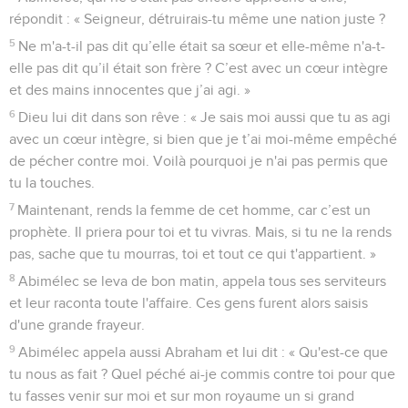
répondit : « Seigneur, détruirais-tu même une nation juste ?
5
Ne m'a-t-il pas dit qu’elle était sa sœur et elle-même n'a-t-
elle pas dit qu’il était son frère ? C’est avec un cœur intègre
et des mains innocentes que j’ai agi. »
6
Dieu lui dit dans son rêve : « Je sais moi aussi que tu as agi
avec un cœur intègre, si bien que je t’ai moi-même empêché
de pécher contre moi. Voilà pourquoi je n'ai pas permis que
tu la touches.
7
Maintenant, rends la femme de cet homme, car c’est un
prophète. Il priera pour toi et tu vivras. Mais, si tu ne la rends
pas, sache que tu mourras, toi et tout ce qui t'appartient. »
8
Abimélec se leva de bon matin, appela tous ses serviteurs
et leur raconta toute l'affaire. Ces gens furent alors saisis
d'une grande frayeur.
9
Abimélec appela aussi Abraham et lui dit : « Qu'est-ce que
tu nous as fait ? Quel péché ai-je commis contre toi pour que
tu fasses venir sur moi et sur mon royaume un si grand