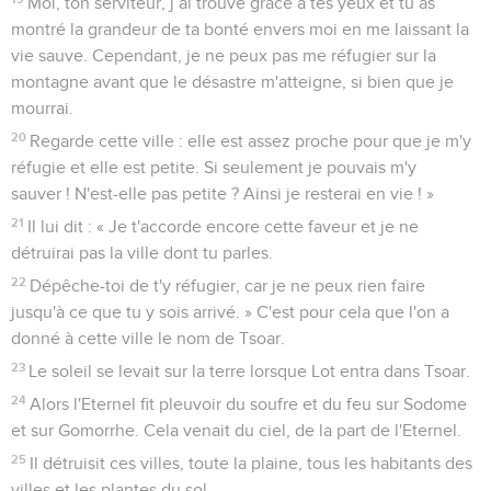
Moi, ton serviteur, j’ai trouvé grâce à tes yeux et tu as
montré la grandeur de ta bonté envers moi en me laissant la
vie sauve. Cependant, je ne peux pas me réfugier sur la
montagne avant que le désastre m'atteigne, si bien que je
mourrai.
20
Regarde cette ville : elle est assez proche pour que je m'y
réfugie et elle est petite. Si seulement je pouvais m'y
sauver ! N'est-elle pas petite ? Ainsi je resterai en vie ! »
21
Il lui dit : « Je t'accorde encore cette faveur et je ne
détruirai pas la ville dont tu parles.
22
Dépêche-toi de t'y réfugier, car je ne peux rien faire
jusqu'à ce que tu y sois arrivé. » C'est pour cela que l'on a
donné à cette ville le nom de Tsoar.
23
Le soleil se levait sur la terre lorsque Lot entra dans Tsoar.
24
Alors l'Eternel fit pleuvoir du soufre et du feu sur Sodome
et sur Gomorrhe. Cela venait du ciel, de la part de l'Eternel.
25
Il détruisit ces villes, toute la plaine, tous les habitants des
villes et les plantes du sol.