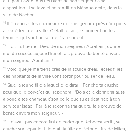
et il partit avec tous les biens de son seigneur à sa
disposition. Il se leva et se rendit en Mésopotamie, dans la
ville de Nachor.
11
Il fit reposer les chameaux sur leurs genoux près d'un puits
à l'extérieur de la ville. C’était le soir, le moment où les
femmes qui vont puiser de l'eau sortent.
12
Il dit : « Eternel, Dieu de mon seigneur Abraham, donne-
moi du succès aujourd'hui et fais preuve de bonté envers
mon seigneur Abraham !
13
Voici que je me tiens près de la source d'eau, et les filles
des habitants de la ville vont sortir pour puiser de l'eau.
14
Que la jeune fille à laquelle je dirai : ‘Penche ta cruche
pour que je boive’et qui répondra : ‘Bois et je donnerai aussi
à boire à tes chameaux’soit celle que tu as destinée à ton
serviteur Isaac ! Par là je reconnaîtrai que tu fais preuve de
bonté envers mon seigneur. »
15
Il n'avait pas encore fini de parler que Rebecca sortit, sa
cruche sur l'épaule. Elle était la fille de Bethuel, fils de Milca,