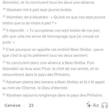
Abimélec, et ils conclurent tous les deux une alliance.
28
Abraham mit à part sept jeunes brebis.
29
Abimélec dit à Abraham : « Qu'est-ce que ces sept jeunes
brebis que tu as mises à part ? »
30
Il répondit : « Tu accepteras ces sept brebis de ma part,
afin que cela me serve de témoignage que j'ai creusé ce
puits. »
31
C'est pourquoi on appelle cet endroit Beer-Shéba : parce
que c'est là qu'ils prêtèrent tous les deux serment.
32
Ils conclurent donc une alliance à Beer-Shéba. Puis
Abimélec se leva avec Picol, le chef de son armée, et ils
retournèrent dans le pays des Philistins.
33
Abraham planta des tamaris à Beer-Shéba, et là il fit appel
au nom de l'Eternel, le Dieu d'éternité.
34
Abraham séjourna longtemps dans le pays des Philistins.
Genèse
22