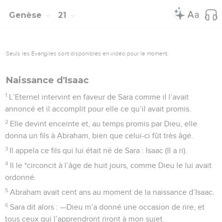
Genèse
21
Seuls les Évangiles sont disponibles en vidéo pour le moment.
Naissance d'Isaac
1
L’Eternel intervint en faveur de Sara comme il l’avait
annoncé et il accomplit pour elle ce qu’il avait promis.
2
Elle devint enceinte et, au temps promis par Dieu, elle
donna un fils à Abraham, bien que celui-ci fût très âgé.
3
Il appela ce fils qui lui était né de Sara : Isaac (Il a ri).
4
Il le *circoncit à l’âge de huit jours, comme Dieu le lui avait
ordonné.
5
Abraham avait cent ans au moment de la naissance d’Isaac.
6
Sara dit alors : —Dieu m’a donné une occasion de rire, et
tous ceux qui l’apprendront riront à mon sujet.