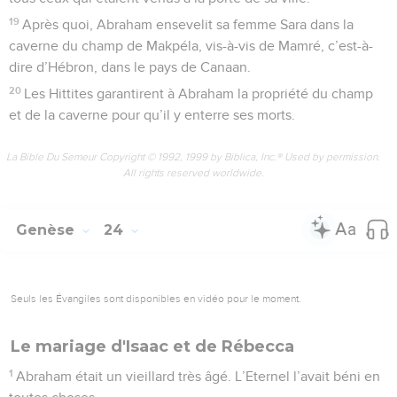
19
Après quoi, Abraham ensevelit sa femme Sara dans la
caverne du champ de Makpéla, vis-à-vis de Mamré, c’est-à-
dire d’Hébron, dans le pays de Canaan.
20
Les Hittites garantirent à Abraham la propriété du champ
et de la caverne pour qu’il y enterre ses morts.
La Bible Du Semeur Copyright © 1992, 1999 by Biblica, Inc.® Used by permission.
All rights reserved worldwide.
Genèse
24
Seuls les Évangiles sont disponibles en vidéo pour le moment.
Le mariage d'Isaac et de Rébecca
1
Abraham était un vieillard très âgé. L’Eternel l’avait béni en