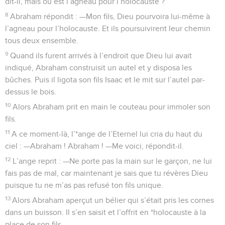
dit-il, mais où est l’agneau pour l’holocauste ?
8
Abraham répondit : —Mon fils, Dieu pourvoira lui-même à
l’agneau pour l’holocauste. Et ils poursuivirent leur chemin
tous deux ensemble.
9
Quand ils furent arrivés à l’endroit que Dieu lui avait
indiqué, Abraham construisit un autel et y disposa les
bûches. Puis il ligota son fils Isaac et le mit sur l’autel par-
dessus le bois.
10
Alors Abraham prit en main le couteau pour immoler son
fils.
11
A ce moment-là, l’*ange de l’Eternel lui cria du haut du
ciel : —Abraham ! Abraham ! —Me voici, répondit-il.
12
L’ange reprit : —Ne porte pas la main sur le garçon, ne lui
fais pas de mal, car maintenant je sais que tu révères Dieu
puisque tu ne m’as pas refusé ton fils unique.
13
Alors Abraham aperçut un bélier qui s’était pris les cornes
dans un buisson. Il s’en saisit et l’offrit en *holocauste à la
place de son fils.