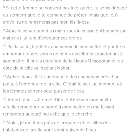
8
Si cette femme ne consent pas à te suivre, tu seras dégagé
du serment que je te demande de prêter ; mais quoi qu’il
arrive, tu ne ramèneras pas mon fils là-bas.
9
Alors le serviteur mit sa main sous la cuisse d’Abraham son
maître et lui jura d’exécuter ses ordres.
10
Par la suite, il prit dix chameaux de son maître et partit en
emportant toutes sortes de biens excellents appartenant à
son maître. Il prit la direction de la Haute-Mésopotamie, du
côté de la ville où habitait Nahor.
11
Arrivé là-bas, il fit s’agenouiller les chameaux près d’un
puits, à l’extérieur de la ville. C’était le soir, au moment où
les femmes sortent pour puiser de l’eau.
12
Alors il pria : —Eternel, Dieu d’Abraham mon maître,
veuille témoigner ta bonté à mon maître en me faisant
rencontrer aujourd’hui celle que je cherche.
13
Voici, je me tiens près de la source et les filles des
habitants de la ville vont venir puiser de l’eau.