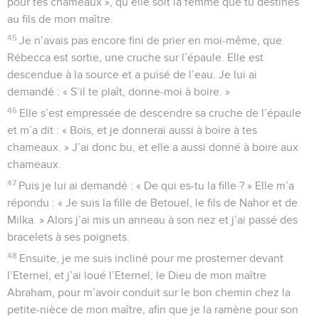
pour tes chameaux », qu’elle soit la femme que tu destines
au fils de mon maître.
45
Je n’avais pas encore fini de prier en moi-même, que
Rébecca est sortie, une cruche sur l’épaule. Elle est
descendue à la source et a puisé de l’eau. Je lui ai
demandé : « S’il te plaît, donne-moi à boire. »
46
Elle s’est empressée de descendre sa cruche de l’épaule
et m’a dit : « Bois, et je donnerai aussi à boire à tes
chameaux. » J’ai donc bu, et elle a aussi donné à boire aux
chameaux.
47
Puis je lui ai demandé : « De qui es-tu la fille ? » Elle m’a
répondu : « Je suis la fille de Betouel, le fils de Nahor et de
Milka. » Alors j’ai mis un anneau à son nez et j’ai passé des
bracelets à ses poignets.
48
Ensuite, je me suis incliné pour me prosterner devant
l’Eternel, et j’ai loué l’Eternel, le Dieu de mon maître
Abraham, pour m’avoir conduit sur le bon chemin chez la
petite-nièce de mon maître, afin que je la ramène pour son