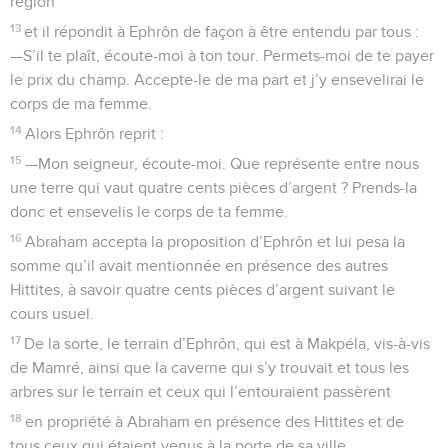
région
13
et il répondit à Ephrôn de façon à être entendu par tous :
—S’il te plaît, écoute-moi à ton tour. Permets-moi de te payer
le prix du champ. Accepte-le de ma part et j’y ensevelirai le
corps de ma femme.
14
Alors Ephrôn reprit :
15
—Mon seigneur, écoute-moi. Que représente entre nous
une terre qui vaut quatre cents pièces d’argent ? Prends-la
donc et ensevelis le corps de ta femme.
16
Abraham accepta la proposition d’Ephrôn et lui pesa la
somme qu’il avait mentionnée en présence des autres
Hittites, à savoir quatre cents pièces d’argent suivant le
cours usuel.
17
De la sorte, le terrain d’Ephrôn, qui est à Makpéla, vis-à-vis
de Mamré, ainsi que la caverne qui s’y trouvait et tous les
arbres sur le terrain et ceux qui l’entouraient passèrent
18
en propriété à Abraham en présence des Hittites et de
tous ceux qui étaient venus à la porte de sa ville.