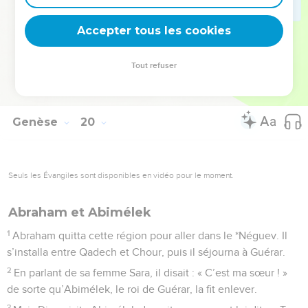
de mon parent) ; c’est l’ancêtre des Ammonites qui existent
Accepter tous les cookies
encore aujourd’hui.
La Bible Du Semeur Copyright © 1992, 1999 by Biblica, Inc.® Used by permission.
Tout refuser
All rights reserved worldwide.
Genèse
20
Seuls les Évangiles sont disponibles en vidéo pour le moment.
Abraham et Abimélek
1
Abraham quitta cette région pour aller dans le *Néguev. Il
s’installa entre Qadech et Chour, puis il séjourna à Guérar.
2
En parlant de sa femme Sara, il disait : « C’est ma sœur ! »
de sorte qu’Abimélek, le roi de Guérar, la fit enlever.
3