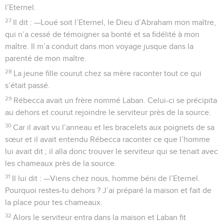
l’Eternel.
27
Il dit : —Loué soit l’Eternel, le Dieu d’Abraham mon maître,
qui n’a cessé de témoigner sa bonté et sa fidélité à mon
maître. Il m’a conduit dans mon voyage jusque dans la
parenté de mon maître.
28
La jeune fille courut chez sa mère raconter tout ce qui
s’était passé.
29
Rébecca avait un frère nommé Laban. Celui-ci se précipita
au dehors et courut rejoindre le serviteur près de la source.
30
Car il avait vu l’anneau et les bracelets aux poignets de sa
sœur et il avait entendu Rébecca raconter ce que l’homme
lui avait dit ; il alla donc trouver le serviteur qui se tenait avec
les chameaux près de la source.
31
Il lui dit : —Viens chez nous, homme béni de l’Eternel.
Pourquoi restes-tu dehors ? J’ai préparé la maison et fait de
la place pour tes chameaux.
32
Alors le serviteur entra dans la maison et Laban fit