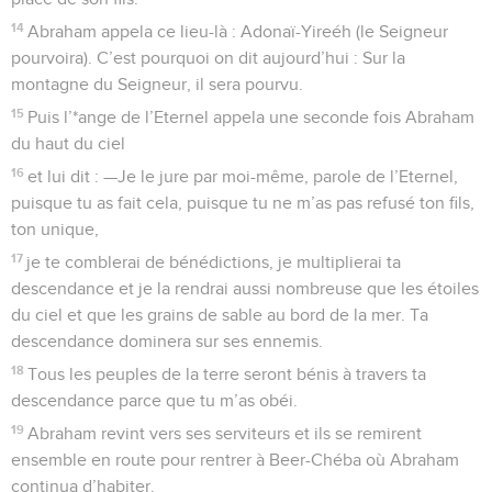
14
Abraham appela ce lieu-là : Adonaï-Yireéh (le Seigneur
pourvoira). C’est pourquoi on dit aujourd’hui : Sur la
montagne du Seigneur, il sera pourvu.
15
Puis l’*ange de l’Eternel appela une seconde fois Abraham
du haut du ciel
16
et lui dit : —Je le jure par moi-même, parole de l’Eternel,
puisque tu as fait cela, puisque tu ne m’as pas refusé ton fils,
ton unique,
17
je te comblerai de bénédictions, je multiplierai ta
descendance et je la rendrai aussi nombreuse que les étoiles
du ciel et que les grains de sable au bord de la mer. Ta
descendance dominera sur ses ennemis.
18
Tous les peuples de la terre seront bénis à travers ta
descendance parce que tu m’as obéi.
19
Abraham revint vers ses serviteurs et ils se remirent
ensemble en route pour rentrer à Beer-Chéba où Abraham
continua d’habiter.