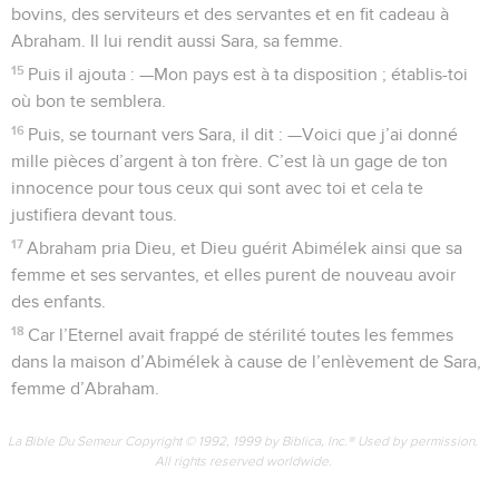
bovins, des serviteurs et des servantes et en fit cadeau à
Abraham. Il lui rendit aussi Sara, sa femme.
15
Puis il ajouta : —Mon pays est à ta disposition ; établis-toi
où bon te semblera.
16
Puis, se tournant vers Sara, il dit : —Voici que j’ai donné
mille pièces d’argent à ton frère. C’est là un gage de ton
innocence pour tous ceux qui sont avec toi et cela te
justifiera devant tous.
17
Abraham pria Dieu, et Dieu guérit Abimélek ainsi que sa
femme et ses servantes, et elles purent de nouveau avoir
des enfants.
18
Car l’Eternel avait frappé de stérilité toutes les femmes
dans la maison d’Abimélek à cause de l’enlèvement de Sara,
femme d’Abraham.
La Bible Du Semeur Copyright © 1992, 1999 by Biblica, Inc.® Used by permission.
All rights reserved worldwide.