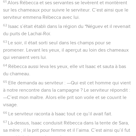
61
Alors Rébecca et ses servantes se levèrent et montèrent
sur les chameaux pour suivre le serviteur. C’est ainsi que le
serviteur emmena Rébecca avec lui.
62
Isaac s’était établi dans la région du *Néguev et il revenait
du puits de Lachaï-Roï.
63
Le soir, il était sorti seul dans les champs pour se
promener. Levant les yeux, il aperçut au loin des chameaux
qui venaient vers lui.
64
Rébecca aussi leva les yeux, elle vit Isaac et sauta à bas
du chameau.
65
Elle demanda au serviteur : —Qui est cet homme qui vient
à notre rencontre dans la campagne ? Le serviteur répondit :
—C’est mon maître. Alors elle prit son voile et se couvrit le
visage.
66
Le serviteur raconta à Isaac tout ce qu’il avait fait.
67
Là-dessus, Isaac conduisit Rébecca dans la tente de Sara,
sa mère ; il la prit pour femme et il l’aima. C’est ainsi qu’il fut