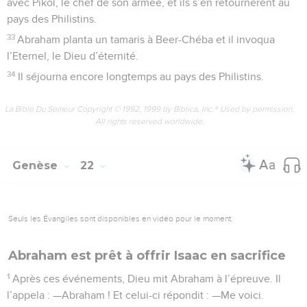
avec Pikol, le chef de son armée, et ils s’en retournèrent au
pays des Philistins.
33
Abraham planta un tamaris à Beer-Chéba et il invoqua
l’Eternel, le Dieu d’éternité.
34
Il séjourna encore longtemps au pays des Philistins.
La Bible Du Semeur Copyright © 1992, 1999 by Biblica, Inc.® Used by permission.
All rights reserved worldwide.
Genèse
22
Seuls les Évangiles sont disponibles en vidéo pour le moment.
Abraham est prêt à offrir Isaac en sacrifice
1
Après ces événements, Dieu mit Abraham à l’épreuve. Il
l’appela : —Abraham ! Et celui-ci répondit : —Me voici.