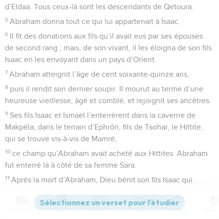
d’Eldaa. Tous ceux-là sont les descendants de Qetoura.
5
Abraham donna tout ce qui lui appartenait à Isaac.
6
Il fit des donations aux fils qu’il avait eus par ses épouses
de second rang ; mais, de son vivant, il les éloigna de son fils
Isaac en les envoyant dans un pays d’Orient.
7
Abraham atteignit l’âge de cent soixante-quinze ans,
8
puis il rendit son dernier soupir. Il mourut au terme d’une
heureuse vieillesse, âgé et comblé, et rejoignit ses ancêtres.
9
Ses fils Isaac et Ismaël l’enterrèrent dans la caverne de
Makpéla, dans le terrain d’Ephrôn, fils de Tsohar, le Hittite,
qui se trouve vis-à-vis de Mamré,
10
ce champ qu’Abraham avait acheté aux Hittites. Abraham
fut enterré là à côté de sa femme Sara.
11
Après la mort d’Abraham, Dieu bénit son fils Isaac qui
s’établit près du puits de Lachaï-Roï.
12
Voici l’histoire de la famille d’Ismaël, fils d’Abraham par
Contenus
Versions
Commentaires
Strong
Dictionnaire
Agar, la servante égyptienne de Sara.