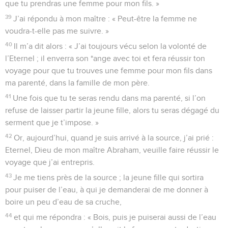
que tu prendras une femme pour mon fils. »
39
J’ai répondu à mon maître : « Peut-être la femme ne
voudra-t-elle pas me suivre. »
40
Il m’a dit alors : « J’ai toujours vécu selon la volonté de
l’Eternel ; il enverra son *ange avec toi et fera réussir ton
voyage pour que tu trouves une femme pour mon fils dans
ma parenté, dans la famille de mon père.
41
Une fois que tu te seras rendu dans ma parenté, si l’on
refuse de laisser partir la jeune fille, alors tu seras dégagé du
serment que je t’impose. »
42
Or, aujourd’hui, quand je suis arrivé à la source, j’ai prié :
Eternel, Dieu de mon maître Abraham, veuille faire réussir le
voyage que j’ai entrepris.
43
Je me tiens près de la source ; la jeune fille qui sortira
pour puiser de l’eau, à qui je demanderai de me donner à
boire un peu d’eau de sa cruche,
44
et qui me répondra : « Bois, puis je puiserai aussi de l’eau