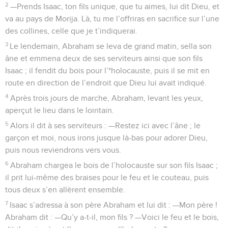
2
—Prends Isaac, ton fils unique, que tu aimes, lui dit Dieu, et
va au pays de Morija. Là, tu me l’offriras en sacrifice sur l’une
des collines, celle que je t’indiquerai.
3
Le lendemain, Abraham se leva de grand matin, sella son
âne et emmena deux de ses serviteurs ainsi que son fils
Isaac ; il fendit du bois pour l’*holocauste, puis il se mit en
route en direction de l’endroit que Dieu lui avait indiqué.
4
Après trois jours de marche, Abraham, levant les yeux,
aperçut le lieu dans le lointain.
5
Alors il dit à ses serviteurs : —Restez ici avec l’âne ; le
garçon et moi, nous irons jusque là-bas pour adorer Dieu,
puis nous reviendrons vers vous.
6
Abraham chargea le bois de l’holocauste sur son fils Isaac ;
il prit lui-même des braises pour le feu et le couteau, puis
tous deux s’en allèrent ensemble.
7
Isaac s’adressa à son père Abraham et lui dit : —Mon père !
Abraham dit : —Qu’y a-t-il, mon fils ? —Voici le feu et le bois,