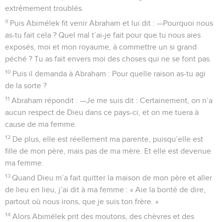
extrêmement troublés.
9
Puis Abimélek fit venir Abraham et lui dit : —Pourquoi nous
as-tu fait cela ? Quel mal t’ai-je fait pour que tu nous aies
exposés, moi et mon royaume, à commettre un si grand
péché ? Tu as fait envers moi des choses qui ne se font pas.
10
Puis il demanda à Abraham : Pour quelle raison as-tu agi
de la sorte ?
11
Abraham répondit : —Je me suis dit : Certainement, on n’a
aucun respect de Dieu dans ce pays-ci, et on me tuera à
cause de ma femme.
12
De plus, elle est réellement ma parente, puisqu’elle est
fille de mon père, mais pas de ma mère. Et elle est devenue
ma femme.
13
Quand Dieu m’a fait quitter la maison de mon père et aller
de lieu en lieu, j’ai dit à ma femme : « Aie la bonté de dire,
partout où nous irons, que je suis ton frère. »
14
Alors Abimélek prit des moutons, des chèvres et des