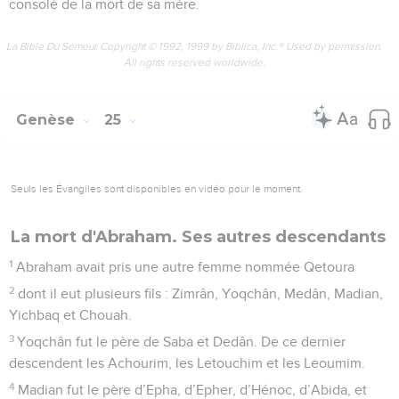
consolé de la mort de sa mère.
La Bible Du Semeur Copyright © 1992, 1999 by Biblica, Inc.® Used by permission.
All rights reserved worldwide.
Genèse
25
Seuls les Évangiles sont disponibles en vidéo pour le moment.
La mort d'Abraham. Ses autres descendants
1
Abraham avait pris une autre femme nommée Qetoura
2
dont il eut plusieurs fils : Zimrân, Yoqchân, Medân, Madian,
Yichbaq et Chouah.
3
Yoqchân fut le père de Saba et Dedân. De ce dernier
descendent les Achourim, les Letouchim et les Leoumim.
4
Madian fut le père d’Epha, d’Epher, d’Hénoc, d’Abida, et