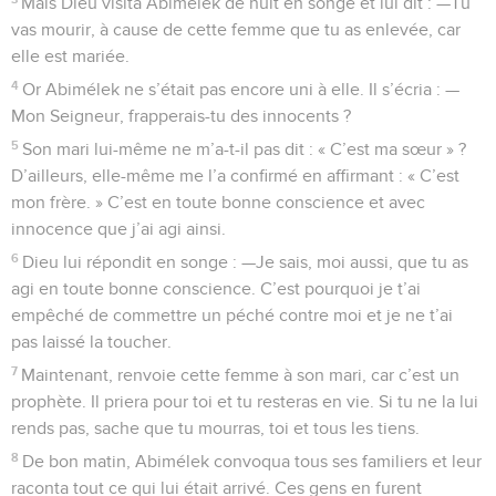
Mais Dieu visita Abimélek de nuit en songe et lui dit : —Tu
vas mourir, à cause de cette femme que tu as enlevée, car
elle est mariée.
4
Or Abimélek ne s’était pas encore uni à elle. Il s’écria : —
Mon Seigneur, frapperais-tu des innocents ?
5
Son mari lui-même ne m’a-t-il pas dit : « C’est ma sœur » ?
D’ailleurs, elle-même me l’a confirmé en affirmant : « C’est
mon frère. » C’est en toute bonne conscience et avec
innocence que j’ai agi ainsi.
6
Dieu lui répondit en songe : —Je sais, moi aussi, que tu as
agi en toute bonne conscience. C’est pourquoi je t’ai
empêché de commettre un péché contre moi et je ne t’ai
pas laissé la toucher.
7
Maintenant, renvoie cette femme à son mari, car c’est un
prophète. Il priera pour toi et tu resteras en vie. Si tu ne la lui
rends pas, sache que tu mourras, toi et tous les tiens.
8
De bon matin, Abimélek convoqua tous ses familiers et leur
raconta tout ce qui lui était arrivé. Ces gens en furent