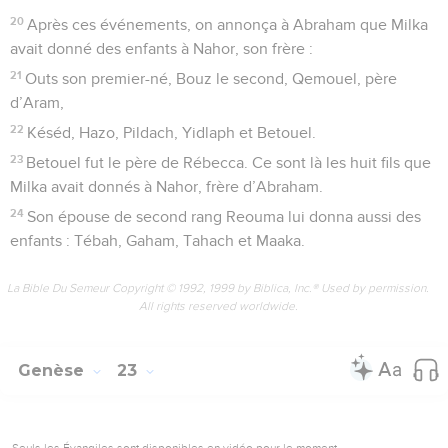
20
Après ces événements, on annonça à Abraham que Milka
avait donné des enfants à Nahor, son frère :
21
Outs son premier-né, Bouz le second, Qemouel, père
d’Aram,
22
Késéd, Hazo, Pildach, Yidlaph et Betouel.
23
Betouel fut le père de Rébecca. Ce sont là les huit fils que
Milka avait donnés à Nahor, frère d’Abraham.
24
Son épouse de second rang Reouma lui donna aussi des
enfants : Tébah, Gaham, Tahach et Maaka.
La Bible Du Semeur Copyright © 1992, 1999 by Biblica, Inc.® Used by permission.
All rights reserved worldwide.
Genèse
23
Seuls les Évangiles sont disponibles en vidéo pour le moment.