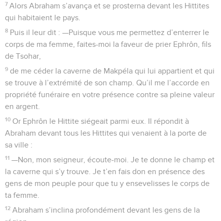
7
Alors Abraham s’avança et se prosterna devant les Hittites
qui habitaient le pays.
8
Puis il leur dit : —Puisque vous me permettez d’enterrer le
corps de ma femme, faites-moi la faveur de prier Ephrôn, fils
de Tsohar,
9
de me céder la caverne de Makpéla qui lui appartient et qui
se trouve à l’extrémité de son champ. Qu’il me l’accorde en
propriété funéraire en votre présence contre sa pleine valeur
en argent.
10
Or Ephrôn le Hittite siégeait parmi eux. Il répondit à
Abraham devant tous les Hittites qui venaient à la porte de
sa ville :
11
—Non, mon seigneur, écoute-moi. Je te donne le champ et
la caverne qui s’y trouve. Je t’en fais don en présence des
gens de mon peuple pour que tu y ensevelisses le corps de
ta femme.
12
Abraham s’inclina profondément devant les gens de la