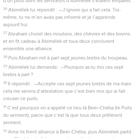
d’un puits dont les serviteurs d’Abimélek s’étaient emparés.
26
Abimélek lui répondit : —J’ignore qui a fait cela. Toi-
même, tu ne m’en avais pas informé et je l’apprends
aujourd’hui.
27
Abraham choisit des moutons, des chèvres et des bovins
et en fit cadeau à Abimélek et tous deux conclurent
ensemble une alliance.
28
Puis Abraham mit à part sept jeunes brebis du troupeau.
29
Abimélek lui demanda : —Pourquoi as-tu mis ces sept
brebis à part ?
30
Il répondit : —Accepte ces sept jeunes brebis de ma main :
cela me servira d’attestation que c’est bien moi qui ai fait
creuser ce puits.
31
C’est pourquoi on a appelé ce lieu-là Beer-Chéba (le Puits
du serment), parce que c’est là que tous deux prêtèrent
serment.
32
Ainsi ils firent alliance à Beer-Chéba, puis Abimélek partit