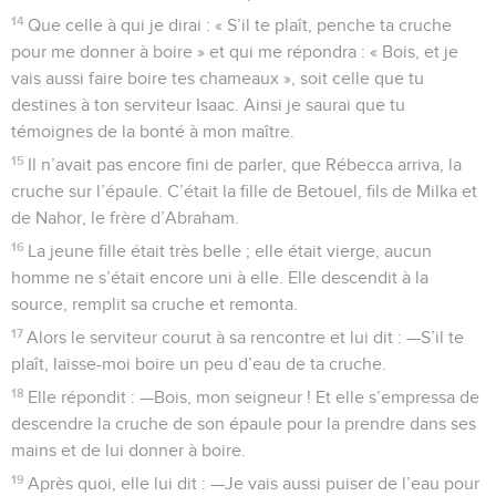
14
Que celle à qui je dirai : « S’il te plaît, penche ta cruche
pour me donner à boire » et qui me répondra : « Bois, et je
vais aussi faire boire tes chameaux », soit celle que tu
destines à ton serviteur Isaac. Ainsi je saurai que tu
témoignes de la bonté à mon maître.
15
Il n’avait pas encore fini de parler, que Rébecca arriva, la
cruche sur l’épaule. C’était la fille de Betouel, fils de Milka et
de Nahor, le frère d’Abraham.
16
La jeune fille était très belle ; elle était vierge, aucun
homme ne s’était encore uni à elle. Elle descendit à la
source, remplit sa cruche et remonta.
17
Alors le serviteur courut à sa rencontre et lui dit : —S’il te
plaît, laisse-moi boire un peu d’eau de ta cruche.
18
Elle répondit : —Bois, mon seigneur ! Et elle s’empressa de
descendre la cruche de son épaule pour la prendre dans ses
mains et de lui donner à boire.
19
Après quoi, elle lui dit : —Je vais aussi puiser de l’eau pour