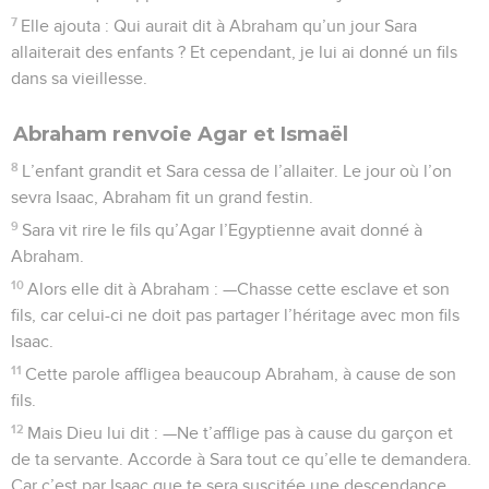
7
Elle ajouta : Qui aurait dit à Abraham qu’un jour Sara
allaiterait des enfants ? Et cependant, je lui ai donné un fils
dans sa vieillesse.
Abraham renvoie Agar et Ismaël
8
L’enfant grandit et Sara cessa de l’allaiter. Le jour où l’on
sevra Isaac, Abraham fit un grand festin.
9
Sara vit rire le fils qu’Agar l’Egyptienne avait donné à
Abraham.
10
Alors elle dit à Abraham : —Chasse cette esclave et son
fils, car celui-ci ne doit pas partager l’héritage avec mon fils
Isaac.
11
Cette parole affligea beaucoup Abraham, à cause de son
fils.
12
Mais Dieu lui dit : —Ne t’afflige pas à cause du garçon et
de ta servante. Accorde à Sara tout ce qu’elle te demandera.
Car c’est par Isaac que te sera suscitée une descendance.