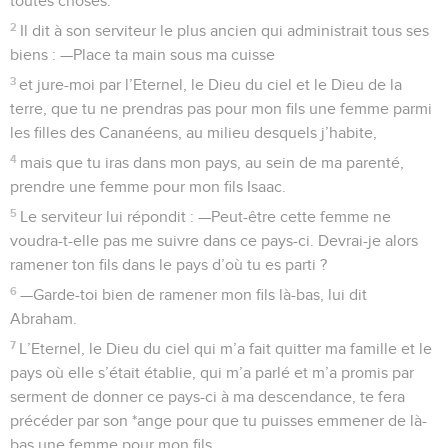
toutes choses.
2
Il dit à son serviteur le plus ancien qui administrait tous ses
biens : —Place ta main sous ma cuisse
3
et jure-moi par l’Eternel, le Dieu du ciel et le Dieu de la
terre, que tu ne prendras pas pour mon fils une femme parmi
les filles des Cananéens, au milieu desquels j’habite,
4
mais que tu iras dans mon pays, au sein de ma parenté,
prendre une femme pour mon fils Isaac.
5
Le serviteur lui répondit : —Peut-être cette femme ne
voudra-t-elle pas me suivre dans ce pays-ci. Devrai-je alors
ramener ton fils dans le pays d’où tu es parti ?
6
—Garde-toi bien de ramener mon fils là-bas, lui dit
Abraham.
7
L’Eternel, le Dieu du ciel qui m’a fait quitter ma famille et le
pays où elle s’était établie, qui m’a parlé et m’a promis par
serment de donner ce pays-ci à ma descendance, te fera
précéder par son *ange pour que tu puisses emmener de là-
bas une femme pour mon fils.