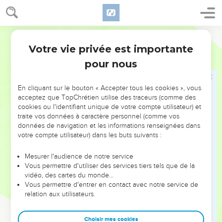
32
Allons ! faisons-lui boire du vin et couchons avec lui pour
lui donner une descendance.
Semeur
33
Cette nuit-là, elles firent donc boire du vin à leur père et
Votre vie privée est importante
Genèse
19
l’aînée vint partager la couche de son père, qui ne se rendit
pour nous
compte de rien, ni quand elle se coucha, ni quand elle se
leva.
En cliquant sur le bouton « Accepter tous les cookies », vous
34
Le lendemain, l’aînée dit à la plus jeune : —Voici que la
acceptez que TopChrétien utilise des traceurs (comme des
nuit dernière j’ai couché avec mon père ; enivrons-le encore
cookies ou l'identifiant unique de votre compte utilisateur) et
ce soir et tu iras partager son lit. Ainsi nous lui donnerons
traite vos données à caractère personnel (comme vos
données de navigation et les informations renseignées dans
une descendance.
votre compte utilisateur) dans les buts suivants :
35
Ce soir-là, elles firent donc encore boire du vin à leur père
et la cadette alla s’étendre auprès de lui, mais il ne s’aperçut
Mesurer l'audience de notre service
ni quand elle se coucha ni quand elle se leva.
Vous permettre d'utiliser des services tiers tels que de la
vidéo, des cartes du monde…
36
Les deux filles de Loth devinrent enceintes de leur père.
Vous permettre d'entrer en contact avec notre service de
37
relation aux utilisateurs.
L’aînée eut un fils qu’elle appela Moab (Issu du père) ;
c’est l’ancêtre des Moabites qui existent encore aujourd’hui.
Choisir mes cookies
38
La cadette aussi eut un fils, qu’elle appela Ben-Ammi (Fils