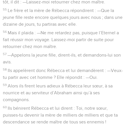
tôt, il dit : —Laissez-moi retourner chez mon maître.
55
Le frère et la mère de Rébecca répondirent : —Que la
jeune fille reste encore quelques jours avec nous ; dans une
dizaine de jours, tu partiras avec elle.
56
Mais il plaida : —Ne me retardez pas, puisque l’Eternel a
fait réussir mon voyage. Laissez-moi partir de suite pour
retourner chez mon maître.
57
—Appelons la jeune fille, dirent-ils, et demandons-lui son
avis.
58
Ils appelèrent donc Rébecca et lui demandèrent : —Veux-
tu partir avec cet homme ? Elle répondit : —Oui.
59
Alors ils firent leurs adieux à Rébecca leur sœur, à sa
nourrice et au serviteur d’Abraham ainsi qu’à ses
compagnons.
60
Ils bénirent Rébecca et lui dirent : Toi, notre sœur,
puisses-tu devenir la mère de milliers de milliers et que ta
descendance se rende maître de tous ses ennemis !