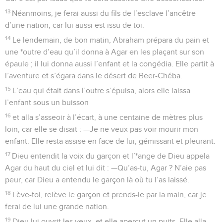
13
Néanmoins, je ferai aussi du fils de l’esclave l’ancêtre
d’une nation, car lui aussi est issu de toi.
14
Le lendemain, de bon matin, Abraham prépara du pain et
une *outre d’eau qu’il donna à Agar en les plaçant sur son
épaule ; il lui donna aussi l’enfant et la congédia. Elle partit à
l’aventure et s’égara dans le désert de Beer-Chéba.
15
L’eau qui était dans l’outre s’épuisa, alors elle laissa
l’enfant sous un buisson
16
et alla s’asseoir à l’écart, à une centaine de mètres plus
loin, car elle se disait : —Je ne veux pas voir mourir mon
enfant. Elle resta assise en face de lui, gémissant et pleurant.
17
Dieu entendit la voix du garçon et l’*ange de Dieu appela
Agar du haut du ciel et lui dit : —Qu’as-tu, Agar ? N’aie pas
peur, car Dieu a entendu le garçon là où tu l’as laissé.
18
Lève-toi, relève le garçon et prends-le par la main, car je
ferai de lui une grande nation.
19
Dieu lui ouvrit les yeux, et elle aperçut un puits. Elle alla