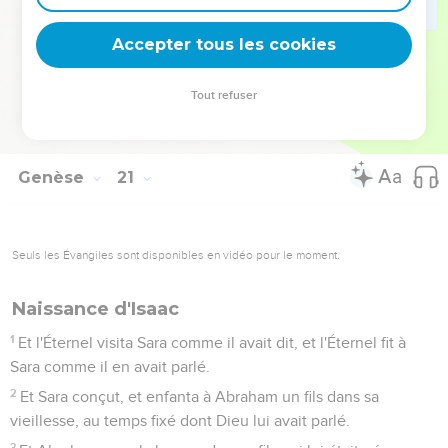
frère ; voici, cela te sera une couverture des yeux pour tous
ceux qui sont avec toi, et pour tous. Ainsi elle fut reprise.
Accepter tous les cookies
17
Et Abraham pria Dieu, et Dieu guérit Abimélec, et sa
femme et ses servantes, et elles eurent des enfants :
Tout refuser
18
car l'Éternel avait entièrement fermé toute matrice de la
maison d'Abimélec, à cause de Sara, femme d'Abraham.
Genèse
21
Seuls les Évangiles sont disponibles en vidéo pour le moment.
Naissance d'Isaac
1
Et l'Éternel visita Sara comme il avait dit, et l'Éternel fit à
Sara comme il en avait parlé.
2
Et Sara conçut, et enfanta à Abraham un fils dans sa
vieillesse, au temps fixé dont Dieu lui avait parlé.
3