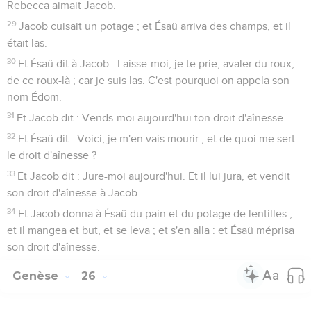
Rebecca aimait Jacob.
29
Jacob cuisait un potage ; et Ésaü arriva des champs, et il
était las.
30
Et Ésaü dit à Jacob : Laisse-moi, je te prie, avaler du roux,
de ce roux-là ; car je suis las. C'est pourquoi on appela son
nom Édom.
31
Et Jacob dit : Vends-moi aujourd'hui ton droit d'aînesse.
32
Et Ésaü dit : Voici, je m'en vais mourir ; et de quoi me sert
le droit d'aînesse ?
33
Et Jacob dit : Jure-moi aujourd'hui. Et il lui jura, et vendit
son droit d'aînesse à Jacob.
34
Et Jacob donna à Ésaü du pain et du potage de lentilles ;
et il mangea et but, et se leva ; et s'en alla : et Ésaü méprisa
son droit d'aînesse.
Genèse
26