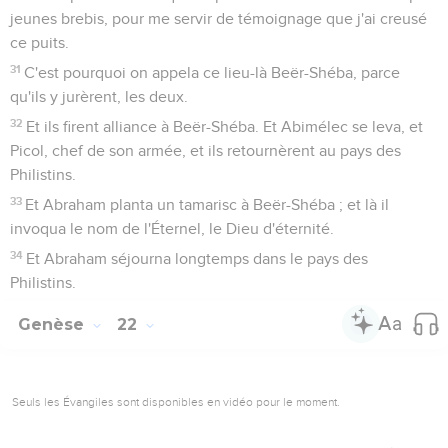
jeunes brebis, pour me servir de témoignage que j'ai creusé
ce puits.
31
C'est pourquoi on appela ce lieu-là Beër-Shéba, parce
qu'ils y jurèrent, les deux.
32
Et ils firent alliance à Beër-Shéba. Et Abimélec se leva, et
Picol, chef de son armée, et ils retournèrent au pays des
Philistins.
33
Et Abraham planta un tamarisc à Beër-Shéba ; et là il
invoqua le nom de l'Éternel, le Dieu d'éternité.
34
Et Abraham séjourna longtemps dans le pays des
Philistins.
Genèse
22
Seuls les Évangiles sont disponibles en vidéo pour le moment.