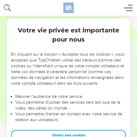
égard des choses qui ne se doivent pas faire.
10
Abimélec dit à Abraham : Qu'as-tu vu pour avoir fait ainsi ?
11
Et Abraham dit : C'est parce que je disais : Assurément il
Darby
n'y a point de crainte de Dieu en ce lieu, et ils me tueront à
Votre vie privée est importante
Genèse
20
cause de ma femme.
pour nous
12
Et aussi, à la vérité, elle est ma soeur, fille de mon père ;
seulement, elle n'est pas fille de ma mère, et elle est
En cliquant sur le bouton « Accepter tous les cookies », vous
devenue ma femme.
acceptez que TopChrétien utilise des traceurs (comme des
13
cookies ou l'identifiant unique de votre compte utilisateur) et
Et il est arrivé, lorsque Dieu m'a fait errer loin de la maison
traite vos données à caractère personnel (comme vos
de mon père, que je lui ai dit : Voici la grâce que tu me
données de navigation et les informations renseignées dans
feras : Dans tous les lieux où nous arriverons, dis de moi : Il
votre compte utilisateur) dans les buts suivants :
est mon frère.
Mesurer l'audience de notre service
14
Et Abimélec prit du menu bétail et du gros bétail, et des
Vous permettre d'utiliser des services tiers tels que de la
serviteurs et des servantes, et il les donna à Abraham, et lui
vidéo, des cartes du monde…
rendit Sara, sa femme ; et Abimélec dit :
Vous permettre d'entrer en contact avec notre service de
relation aux utilisateurs.
15
Voici, mon pays est devant toi ; habite où il te plaira.
16
Et à Sara il dit : Voici, j'ai donné mille pièces d'argent à ton
Choisir mes cookies