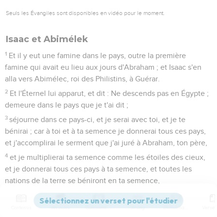
Seuls les Évangiles sont disponibles en vidéo pour le moment.
Isaac et Abimélek
1
Et il y eut une famine dans le pays, outre la première
famine qui avait eu lieu aux jours d'Abraham ; et Isaac s'en
alla vers Abimélec, roi des Philistins, à Guérar.
2
Et l'Éternel lui apparut, et dit : Ne descends pas en Égypte ;
demeure dans le pays que je t'ai dit ;
3
séjourne dans ce pays-ci, et je serai avec toi, et je te
bénirai ; car à toi et à ta semence je donnerai tous ces pays,
et j'accomplirai le serment que j'ai juré à Abraham, ton père,
4
et je multiplierai ta semence comme les étoiles des cieux,
et je donnerai tous ces pays à ta semence, et toutes les
nations de la terre se béniront en ta semence,
5
-parce qu'Abraham a écouté ma voix, et a gardé mon
ordonnance, mes commandements, mes statuts et mes lois.
Contenus
Versions
Commentaires
Strong
Dictionnaire