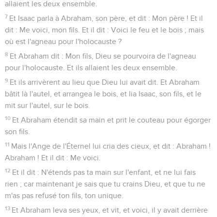
allaient les deux ensemble.
7
Et Isaac parla à Abraham, son père, et dit : Mon père ! Et il
dit : Me voici, mon fils. Et il dit : Voici le feu et le bois ; mais
où est l'agneau pour l'holocauste ?
8
Et Abraham dit : Mon fils, Dieu se pourvoira de l'agneau
pour l'holocauste. Et ils allaient les deux ensemble.
9
Et ils arrivèrent au lieu que Dieu lui avait dit. Et Abraham
bâtit là l'autel, et arrangea le bois, et lia Isaac, son fils, et le
mit sur l'autel, sur le bois.
10
Et Abraham étendit sa main et prit le couteau pour égorger
son fils.
11
Mais l'Ange de l'Éternel lui cria des cieux, et dit : Abraham !
Abraham ! Et il dit : Me voici.
12
Et il dit : N'étends pas ta main sur l'enfant, et ne lui fais
rien ; car maintenant je sais que tu crains Dieu, et que tu ne
m'as pas refusé ton fils, ton unique.
13
Et Abraham leva ses yeux, et vit, et voici, il y avait derrière