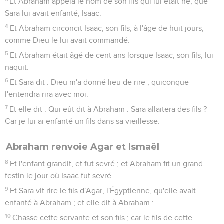
Et Abraham appela le nom de son fils qui lui était né, que
Sara lui avait enfanté, Isaac.
4
Et Abraham circoncit Isaac, son fils, à l'âge de huit jours,
comme Dieu le lui avait commandé.
5
Et Abraham était âgé de cent ans lorsque Isaac, son fils, lui
naquit.
6
Et Sara dit : Dieu m'a donné lieu de rire ; quiconque
l'entendra rira avec moi.
7
Et elle dit : Qui eût dit à Abraham : Sara allaitera des fils ?
Car je lui ai enfanté un fils dans sa vieillesse.
Abraham renvoie Agar et Ismaël
8
Et l'enfant grandit, et fut sevré ; et Abraham fit un grand
festin le jour où Isaac fut sevré.
9
Et Sara vit rire le fils d'Agar, l'Égyptienne, qu'elle avait
enfanté à Abraham ; et elle dit à Abraham :
10
Chasse cette servante et son fils ; car le fils de cette