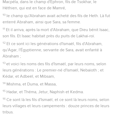
Macpéla, dans le champ d'Éphron, fils de Tsokhar, le
Héthien, qui est en face de Mamré,
10
le champ qu'Abraham avait acheté des fils de Heth. Là fut
enterré Abraham, ainsi que Sara, sa femme.
11
Et il arriva, après la mort d'Abraham, que Dieu bénit Isaac,
son fils. Et Isaac habitait près du puits de Lakhaï-roï.
12
Et ce sont ici les générations d'Ismaël, fils d'Abraham,
qu'Agar, l'Égyptienne, servante de Sara, avait enfanté à
Abraham ;
13
et voici les noms des fils d'Ismaël, par leurs noms, selon
leurs générations : Le premier-né d'Ismaël, Nebaïoth ; et
Kédar, et Adbeël, et Mibsam,
14
Mishma, et Duma, et Massa,
15
Hadar, et Théma, Jetur, Naphish et Kedma.
16
Ce sont là les fils d'Ismaël, et ce sont là leurs noms, selon
leurs villages et leurs campements : douze princes de leurs
tribus.