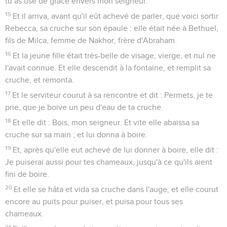
tu as usé de grâce envers mon seigneur.
15
Et il arriva, avant qu'il eût achevé de parler, que voici sortir
Rebecca, sa cruche sur son épaule : elle était née à Bethuel,
fils de Milca, femme de Nakhor, frère d'Abraham.
16
Et la jeune fille était très-belle de visage, vierge, et nul ne
l'avait connue. Et elle descendit à la fontaine, et remplit sa
cruche, et remonta.
17
Et le serviteur courut à sa rencontre et dit : Permets, je te
prie, que je boive un peu d'eau de ta cruche.
18
Et elle dit : Bois, mon seigneur. Et vite elle abaissa sa
cruche sur sa main ; et lui donna à boire.
19
Et, après qu'elle eut achevé de lui donner à boire, elle dit :
Je puiserai aussi pour tes chameaux, jusqu'à ce qu'ils aient
fini de boire.
20
Et elle se hâta et vida sa cruche dans l'auge, et elle courut
encore au puits pour puiser, et puisa pour tous ses
chameaux.
21