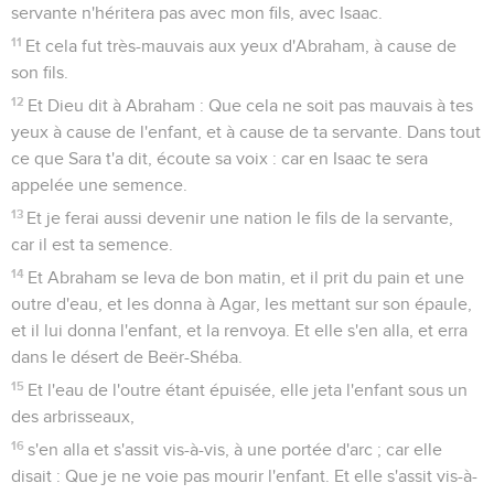
servante n'héritera pas avec mon fils, avec Isaac.
11
Et cela fut très-mauvais aux yeux d'Abraham, à cause de
son fils.
12
Et Dieu dit à Abraham : Que cela ne soit pas mauvais à tes
yeux à cause de l'enfant, et à cause de ta servante. Dans tout
ce que Sara t'a dit, écoute sa voix : car en Isaac te sera
appelée une semence.
13
Et je ferai aussi devenir une nation le fils de la servante,
car il est ta semence.
14
Et Abraham se leva de bon matin, et il prit du pain et une
outre d'eau, et les donna à Agar, les mettant sur son épaule,
et il lui donna l'enfant, et la renvoya. Et elle s'en alla, et erra
dans le désert de Beër-Shéba.
15
Et l'eau de l'outre étant épuisée, elle jeta l'enfant sous un
des arbrisseaux,
16
s'en alla et s'assit vis-à-vis, à une portée d'arc ; car elle
disait : Que je ne voie pas mourir l'enfant. Et elle s'assit vis-à-