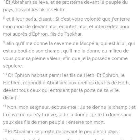
7
Et Abraham se leva, et se prosterna devant le peuple du
pays, devant les fils de Heth ;
8
et il leur parla, disant : Si c'est votre volonté que j'enterre
mon mort de devant moi, écoutez-moi, et intercédez pour
moi auprès d'Éphron, fils de Tsokhar,
9
afin qu'il me donne la caverne de Macpéla, qui est à lui, qui
est au bout de son champ ; qu'il me la donne au milieu de
vous pour sa pleine valeur, afin que je la possède comme
sépulcre.
10
Or Éphron habitait parmi les fils de Heth. Et Éphron, le
Héthien, répondit à Abraham, aux oreilles des fils de Heth,
devant tous ceux qui entraient par la porte de sa ville,
disant :
11
Non, mon seigneur, écoute-moi : Je te donne le champ ; et
la caverne qui s'y trouve, je te la donne ; je te la donne aux
yeux des fils de mon peuple : enterre ton mort.
12
Et Abraham se prosterna devant le peuple du pays :
13