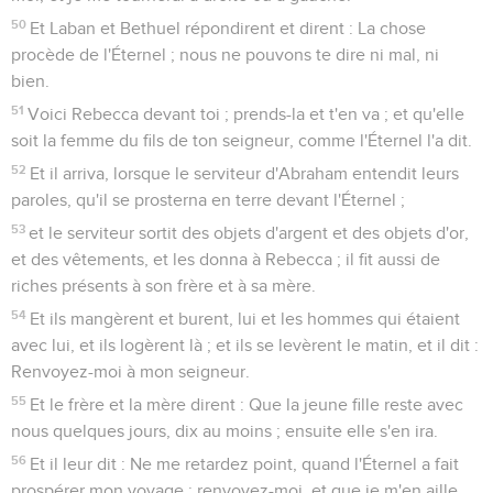
50
Et Laban et Bethuel répondirent et dirent : La chose
procède de l'Éternel ; nous ne pouvons te dire ni mal, ni
bien.
51
Voici Rebecca devant toi ; prends-la et t'en va ; et qu'elle
soit la femme du fils de ton seigneur, comme l'Éternel l'a dit.
52
Et il arriva, lorsque le serviteur d'Abraham entendit leurs
paroles, qu'il se prosterna en terre devant l'Éternel ;
53
et le serviteur sortit des objets d'argent et des objets d'or,
et des vêtements, et les donna à Rebecca ; il fit aussi de
riches présents à son frère et à sa mère.
54
Et ils mangèrent et burent, lui et les hommes qui étaient
avec lui, et ils logèrent là ; et ils se levèrent le matin, et il dit :
Renvoyez-moi à mon seigneur.
55
Et le frère et la mère dirent : Que la jeune fille reste avec
nous quelques jours, dix au moins ; ensuite elle s'en ira.
56
Et il leur dit : Ne me retardez point, quand l'Éternel a fait
prospérer mon voyage ; renvoyez-moi, et que je m'en aille