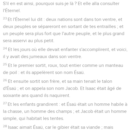
S'il en est ainsi, pourquoi suis-je là ? Et elle alla consulter
l'Éternel.
23
Et l'Éternel lui dit : deux nations sont dans ton ventre, et
deux peuples se sépareront en sortant de tes entrailles ; et
un peuple sera plus fort que l'autre peuple, et le plus grand
sera asservi au plus petit.
24
Et les jours où elle devait enfanter s'accomplirent, et voici,
il y avait des jumeaux dans son ventre.
25
Et le premier sortit, roux, tout entier comme un manteau
de poil : et ils appelèrent son nom Ésaü.
26
Et ensuite sortit son frère, et sa main tenait le talon
d'Ésaü ; et on appela son nom Jacob. Et Isaac était âgé de
soixante ans quand ils naquirent.
27
Et les enfants grandirent : et Ésaü était un homme habile à
la chasse, un homme des champs ; et Jacob était un homme
simple, qui habitait les tentes.
28
Isaac aimait Ésaü, car le gibier était sa viande ; mais