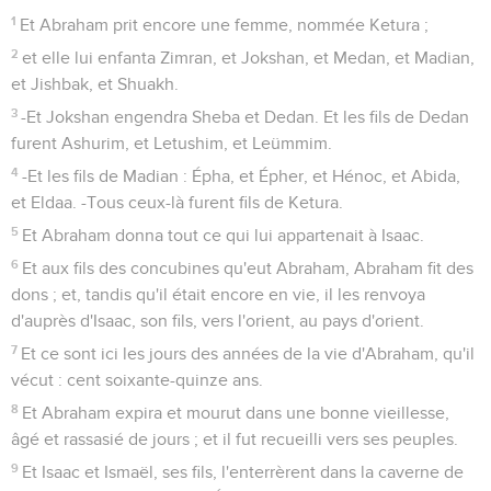
1
Et Abraham prit encore une femme, nommée Ketura ;
2
et elle lui enfanta Zimran, et Jokshan, et Medan, et Madian,
et Jishbak, et Shuakh.
3
-Et Jokshan engendra Sheba et Dedan. Et les fils de Dedan
furent Ashurim, et Letushim, et Leümmim.
4
-Et les fils de Madian : Épha, et Épher, et Hénoc, et Abida,
et Eldaa. -Tous ceux-là furent fils de Ketura.
5
Et Abraham donna tout ce qui lui appartenait à Isaac.
6
Et aux fils des concubines qu'eut Abraham, Abraham fit des
dons ; et, tandis qu'il était encore en vie, il les renvoya
d'auprès d'Isaac, son fils, vers l'orient, au pays d'orient.
7
Et ce sont ici les jours des années de la vie d'Abraham, qu'il
vécut : cent soixante-quinze ans.
8
Et Abraham expira et mourut dans une bonne vieillesse,
âgé et rassasié de jours ; et il fut recueilli vers ses peuples.
9
Et Isaac et Ismaël, ses fils, l'enterrèrent dans la caverne de