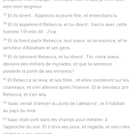
vers mon seigneur.
57
Et ils dirent : Appelons la jeune fille, et entendons-la.
58
Et ils appelèrent Rebecca, et lui dirent : Iras-tu avec cette
homme ? Et elle dit : J'irai.
59
Et ils firent partir Rebecca, leur soeur, et sa nourrice, et le
serviteur d'Abraham et ses gens.
60
Et ils bénirent Rebecca, et lui dirent : Toi, notre soeur,
deviens des milliers de myriades, et que ta semence
possède la porte de ses ennemis !
61
Et Rebecca se leva, et ses filles ; et elles montèrent sur les
chameaux, et s'en allèrent après l'homme. Et le serviteur prit
Rebecca, et s'en alla.
62
Isaac venait d'arriver du puits de Lakhaï-roï ; or il habitait
au pays du midi.
63
Isaac était sorti dans les champs pour méditer, à
l'approche du soir. Et il leva ses yeux, et regarda, et voici des
chameaux qui venaient.