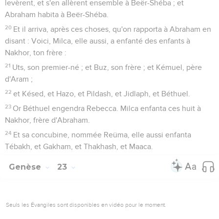
levèrent, et s'en allèrent ensemble à Beër-Shéba ; et
Abraham habita à Beër-Shéba.
20
Et il arriva, après ces choses, qu'on rapporta à Abraham en
disant : Voici, Milca, elle aussi, a enfanté des enfants à
Nakhor, ton frère :
21
Uts, son premier-né ; et Buz, son frère ; et Kémuel, père
d'Aram ;
22
et Késed, et Hazo, et Pildash, et Jidlaph, et Béthuel.
23
Or Béthuel engendra Rebecca. Milca enfanta ces huit à
Nakhor, frère d'Abraham.
24
Et sa concubine, nommée Reüma, elle aussi enfanta
Tébakh, et Gakham, et Thakhash, et Maaca.
Genèse
23
Seuls les Évangiles sont disponibles en vidéo pour le moment.