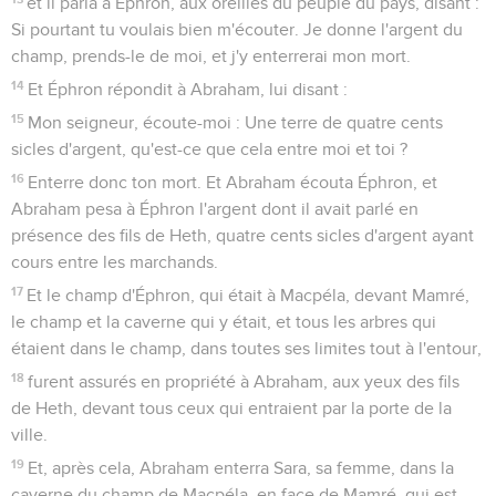
et il parla à Éphron, aux oreilles du peuple du pays, disant :
Si pourtant tu voulais bien m'écouter. Je donne l'argent du
champ, prends-le de moi, et j'y enterrerai mon mort.
14
Et Éphron répondit à Abraham, lui disant :
15
Mon seigneur, écoute-moi : Une terre de quatre cents
sicles d'argent, qu'est-ce que cela entre moi et toi ?
16
Enterre donc ton mort. Et Abraham écouta Éphron, et
Abraham pesa à Éphron l'argent dont il avait parlé en
présence des fils de Heth, quatre cents sicles d'argent ayant
cours entre les marchands.
17
Et le champ d'Éphron, qui était à Macpéla, devant Mamré,
le champ et la caverne qui y était, et tous les arbres qui
étaient dans le champ, dans toutes ses limites tout à l'entour,
18
furent assurés en propriété à Abraham, aux yeux des fils
de Heth, devant tous ceux qui entraient par la porte de la
ville.
19
Et, après cela, Abraham enterra Sara, sa femme, dans la
caverne du champ de Macpéla, en face de Mamré, qui est