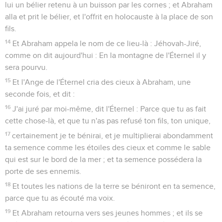
lui un bélier retenu à un buisson par les cornes ; et Abraham
alla et prit le bélier, et l'offrit en holocauste à la place de son
fils.
14
Et Abraham appela le nom de ce lieu-là : Jéhovah-Jiré,
comme on dit aujourd'hui : En la montagne de l'Éternel il y
sera pourvu.
15
Et l'Ange de l'Éternel cria des cieux à Abraham, une
seconde fois, et dit :
16
J'ai juré par moi-même, dit l'Éternel : Parce que tu as fait
cette chose-là, et que tu n'as pas refusé ton fils, ton unique,
17
certainement je te bénirai, et je multiplierai abondamment
ta semence comme les étoiles des cieux et comme le sable
qui est sur le bord de la mer ; et ta semence possédera la
porte de ses ennemis.
18
Et toutes les nations de la terre se béniront en ta semence,
parce que tu as écouté ma voix.
19
Et Abraham retourna vers ses jeunes hommes ; et ils se