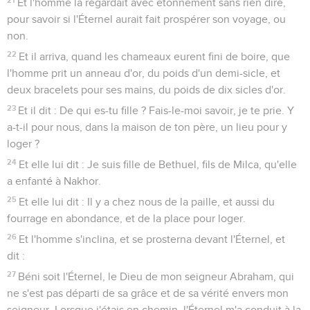
Et l'homme la regardait avec étonnement sans rien dire,
pour savoir si l'Éternel aurait fait prospérer son voyage, ou
non.
22
Et il arriva, quand les chameaux eurent fini de boire, que
l'homme prit un anneau d'or, du poids d'un demi-sicle, et
deux bracelets pour ses mains, du poids de dix sicles d'or.
23
Et il dit : De qui es-tu fille ? Fais-le-moi savoir, je te prie. Y
a-t-il pour nous, dans la maison de ton père, un lieu pour y
loger ?
24
Et elle lui dit : Je suis fille de Bethuel, fils de Milca, qu'elle
a enfanté à Nakhor.
25
Et elle lui dit : Il y a chez nous de la paille, et aussi du
fourrage en abondance, et de la place pour loger.
26
Et l'homme s'inclina, et se prosterna devant l'Éternel, et
dit :
27
Béni soit l'Éternel, le Dieu de mon seigneur Abraham, qui
ne s'est pas départi de sa grâce et de sa vérité envers mon
seigneur. Lorsque j'étais en chemin, l'Éternel m'a conduit à la