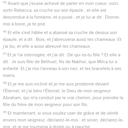
45
Avant que j'eusse achevé de parler en mon coeur, voici
sortir Rebecca, sa cruche sur son épaule ; et elle est
descendue à la fontaine, et a puisé ; et je lui ai dit : Donne-
moi à boire, je te prie.
46
Et elle s'est hâtée et a abaissé sa cruche de dessus son
épaule, et a dit : Bois, et j'abreuverai aussi tes chameaux. Et
j'ai bu, et elle a aussi abreuvé les chameaux.
47
Et je l'ai interrogée, et j'ai dit : De qui es-tu fille ? Et elle a
dit : Je suis fille de Bethuel, fils de Nakhor, que Milca lui a
enfanté. Et j'ai mis l'anneau à son nez, et les bracelets à ses
mains.
48
Et je me suis incliné et je me suis prosterné devant
l'Éternel, et j'ai béni l'Éternel, le Dieu de mon seigneur
Abraham, qui m'a conduit par le vrai chemin, pour prendre la
fille du frère de mon seigneur pour son fils.
49
Et maintenant, si vous voulez user de grâce et de vérité
envers mon seigneur, déclarez-le-moi ; et sinon, déclarez-le-
moi, et je me tournerai à droite ou à gauche.