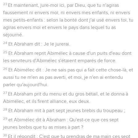
23
Et maintenant, jure-moi ici, par Dieu, que tu n'agiras
faussement ni envers moi, ni envers mes enfants, ni envers
mes petits-enfants : selon la bonté dont j'ai usé envers toi, tu
agiras envers moi et envers le pays dans lequel tu as
séjourné.
24
Et Abraham dit : Je le jurerai.
25
Et Abraham reprit Abimélec à cause d'un puits d'eau dont
les serviteurs d'Abimélec s'étaient emparés de force.
26
Et Abimélec dit : Je ne sais pas qui a fait cette chose-là, et
aussi tu ne m'en as pas averti, et moi, je n'en ai entendu
parler qu'aujourd'hui.
27
Et Abraham prit du menu et du gros bétail, et le donna à
Abimélec, et ils firent alliance, eux deux.
28
Et Abraham mit à part sept jeunes brebis du troupeau ;
29
et Abimélec dit à Abraham : Qu'est-ce que ces sept
jeunes brebis que tu as mises à part ?
30
Et il répondit : C'est que tu prendras de ma main ces sept