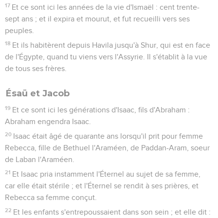
17
Et ce sont ici les années de la vie d'Ismaël : cent trente-
sept ans ; et il expira et mourut, et fut recueilli vers ses
peuples.
18
Et ils habitèrent depuis Havila jusqu'à Shur, qui est en face
de l'Égypte, quand tu viens vers l'Assyrie. Il s'établit à la vue
de tous ses frères.
Ésaü et Jacob
19
Et ce sont ici les générations d'Isaac, fils d'Abraham :
Abraham engendra Isaac.
20
Isaac était âgé de quarante ans lorsqu'il prit pour femme
Rebecca, fille de Bethuel l'Araméen, de Paddan-Aram, soeur
de Laban l'Araméen.
21
Et Isaac pria instamment l'Éternel au sujet de sa femme,
car elle était stérile ; et l'Éternel se rendit à ses prières, et
Rebecca sa femme conçut.
22
Et les enfants s'entrepoussaient dans son sein ; et elle dit :