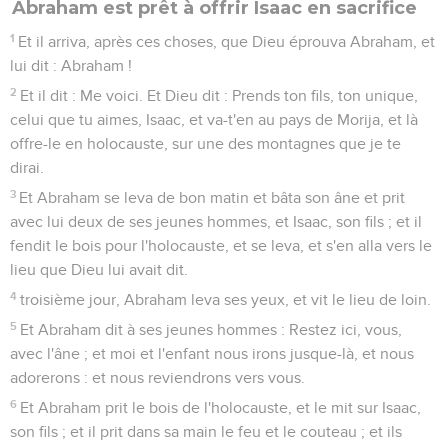
Abraham est prêt à offrir Isaac en sacrifice
1
Et il arriva, après ces choses, que Dieu éprouva Abraham, et
lui dit : Abraham !
2
Et il dit : Me voici. Et Dieu dit : Prends ton fils, ton unique,
celui que tu aimes, Isaac, et va-t'en au pays de Morija, et là
offre-le en holocauste, sur une des montagnes que je te
dirai.
3
Et Abraham se leva de bon matin et bâta son âne et prit
avec lui deux de ses jeunes hommes, et Isaac, son fils ; et il
fendit le bois pour l'holocauste, et se leva, et s'en alla vers le
lieu que Dieu lui avait dit.
4
troisième jour, Abraham leva ses yeux, et vit le lieu de loin.
5
Et Abraham dit à ses jeunes hommes : Restez ici, vous,
avec l'âne ; et moi et l'enfant nous irons jusque-là, et nous
adorerons : et nous reviendrons vers vous.
6
Et Abraham prit le bois de l'holocauste, et le mit sur Isaac,
son fils ; et il prit dans sa main le feu et le couteau ; et ils