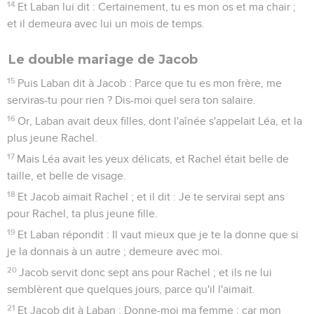
14
Et Laban lui dit : Certainement, tu es mon os et ma chair ;
et il demeura avec lui un mois de temps.
Le double mariage de Jacob
15
Puis Laban dit à Jacob : Parce que tu es mon frère, me
serviras-tu pour rien ? Dis-moi quel sera ton salaire.
16
Or, Laban avait deux filles, dont l'aînée s'appelait Léa, et la
plus jeune Rachel.
17
Mais Léa avait les yeux délicats, et Rachel était belle de
taille, et belle de visage.
18
Et Jacob aimait Rachel ; et il dit : Je te servirai sept ans
pour Rachel, ta plus jeune fille.
19
Et Laban répondit : Il vaut mieux que je te la donne que si
je la donnais à un autre ; demeure avec moi.
20
Jacob servit donc sept ans pour Rachel ; et ils ne lui
semblèrent que quelques jours, parce qu'il l'aimait.
21
Et Jacob dit à Laban : Donne-moi ma femme ; car mon