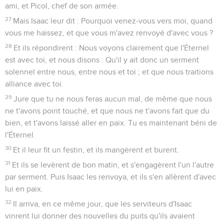
ami, et Picol, chef de son armée.
27
Mais Isaac leur dit : Pourquoi venez-vous vers moi, quand
vous me haïssez, et que vous m'avez renvoyé d'avec vous ?
28
Et ils répondirent : Nous voyons clairement que l'Éternel
est avec toi, et nous disons : Qu'il y ait donc un serment
solennel entre nous, entre nous et toi ; et que nous traitions
alliance avec toi.
29
Jure que tu ne nous feras aucun mal, de même que nous
ne t'avons point touché, et que nous ne t'avons fait que du
bien, et t'avons laissé aller en paix. Tu es maintenant béni de
l'Éternel.
30
Et il leur fit un festin, et ils mangèrent et burent.
31
Et ils se levèrent de bon matin, et s'engagèrent l'un l'autre
par serment. Puis Isaac les renvoya, et ils s'en allèrent d'avec
lui en paix.
32
Il arriva, en ce même jour, que les serviteurs d'Isaac
vinrent lui donner des nouvelles du puits qu'ils avaient