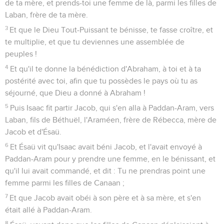
de ta mère, et prends-toi une femme de là, parmi les filles de
Laban, frère de ta mère.
3
Et que le Dieu Tout-Puissant te bénisse, te fasse croître, et
te multiplie, et que tu deviennes une assemblée de
peuples !
4
Et qu'il te donne la bénédiction d'Abraham, à toi et à ta
postérité avec toi, afin que tu possèdes le pays où tu as
séjourné, que Dieu a donné à Abraham !
5
Puis Isaac fit partir Jacob, qui s'en alla à Paddan-Aram, vers
Laban, fils de Béthuël, l'Araméen, frère de Rébecca, mère de
Jacob et d'Ésaü.
6
Et Ésaü vit qu'Isaac avait béni Jacob, et l'avait envoyé à
Paddan-Aram pour y prendre une femme, en le bénissant, et
qu'il lui avait commandé, et dit : Tu ne prendras point une
femme parmi les filles de Canaan ;
7
Et que Jacob avait obéi à son père et à sa mère, et s'en
était allé à Paddan-Aram.
8