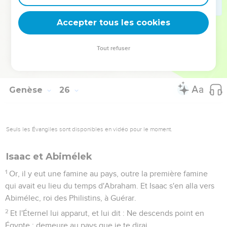
droit d'aînesse ?
33
Et Jacob dit : Jure-moi d'abord. Et il lui jura ; ainsi il vendit
Accepter tous les cookies
son droit d'aînesse à Jacob.
34
Et Jacob donna à Ésaü du pain et du potage de lentilles ;
Tout refuser
et il mangea, et but ; puis il se leva et s'en alla. Ainsi Ésaü
méprisa le droit d'aînesse.
Genèse
26
Seuls les Évangiles sont disponibles en vidéo pour le moment.
Isaac et Abimélek
1
Or, il y eut une famine au pays, outre la première famine
qui avait eu lieu du temps d'Abraham. Et Isaac s'en alla vers
Abimélec, roi des Philistins, à Guérar.
2
Et l'Éternel lui apparut, et lui dit : Ne descends point en
Égypte ; demeure au pays que je te dirai.