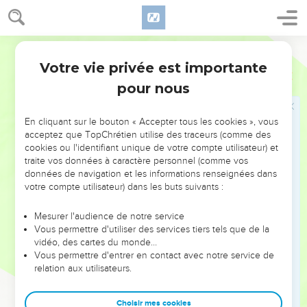
Celui qui sortit le premier était roux, tout velu comme un
manteau de poil ; et ils l'appelèrent Ésaü (velu).
26
Et après cela sortit son frère, et sa main tenait le talon
Ostervald
d'Ésaü ; et on l'appela Jacob (supplanteur). Et Isaac était âgé
Votre vie privée est importante
Genèse
25
de soixante ans quand ils naquirent.
pour nous
27
Et les enfants grandirent, et Ésaü devint un habile
chasseur, un homme des champs ; mais Jacob était un
En cliquant sur le bouton « Accepter tous les cookies », vous
homme paisible, se tenant dans les tentes.
acceptez que TopChrétien utilise des traceurs (comme des
28
Et Isaac aimait Ésaü ; car la venaison était de son goût ;
cookies ou l'identifiant unique de votre compte utilisateur) et
traite vos données à caractère personnel (comme vos
mais Rébecca aimait Jacob.
données de navigation et les informations renseignées dans
29
Or, comme Jacob cuisait du potage, Ésaü vint des
votre compte utilisateur) dans les buts suivants :
champs, et il était las.
Mesurer l'audience de notre service
30
Et Ésaü dit à Jacob : Donne-moi donc à manger de ce
Vous permettre d'utiliser des services tiers tels que de la
roux, de ce roux-là ; car je suis très fatigué. C'est pour cela
vidéo, des cartes du monde…
qu'on l'appela Édom (roux).
Vous permettre d'entrer en contact avec notre service de
relation aux utilisateurs.
31
Mais Jacob dit : Vends-moi d'abord ton droit d'aînesse.
32
Et Ésaü dit : Voici, je m'en vais mourir ; à quoi me sert le
Choisir mes cookies