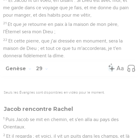
Et Jacob fit un voeu, en disant : Si Dieu est avec moi, et
me garde dans ce voyage que je fais, et me donne du pain
pour manger, et des habits pour me vêtir,
21
Et que je retourne en paix à la maison de mon père,
l'Éternel sera mon Dieu ;
22
Et cette pierre, que j'ai dressée en monument, sera la
maison de Dieu ; et tout ce que tu m'accorderas, je t'en
donnerai fidèlement la dîme.
Genèse
29
Seuls les Évangiles sont disponibles en vidéo pour le moment.
Jacob rencontre Rachel
1
Puis Jacob se mit en chemin, et s'en alla au pays des
Orientaux.
2
Et il regarda ; et voici, il vit un puits dans les champs, et là