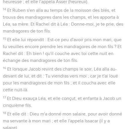
heureuse ; et elle l'appela Asser (heureux).
14
Et Ruben s'en alla au temps de la moisson des blés, et
trouva des mandragores dans les champs, et les apporta à
Léa, sa mère. Et Rachel dit à Léa : Donne-moi, je te prie, des
mandragores de ton fils.
15
Et elle lui répondit : Est-ce peu d'avoir pris mon mari, que
tu veuilles encore prendre les mandragores de mon fils ? Et
Rachel dit : Eh bien ! qu'il couche avec toi cette nuit en
échange des mandragores de ton fils.
16
Et lorsque Jacob revint des champs le soir, Léa alla au-
devant de lui, et dit : Tu viendras vers moi ; car je t'ai loué
pour les mandragores de mon fils ; et il coucha avec elle
cette nuit-là.
17
Et Dieu exauça Léa, et elle conçut, et enfanta à Jacob un
cinquième fils.
18
Et elle dit : Dieu m'a donné mon salaire, pour avoir donné
ma servante à mon mari ; et elle l'appela Issacar (il y a
salaire).