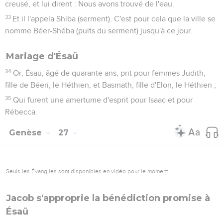
creusé, et lui dirent : Nous avons trouvé de l'eau.
33
Et il l'appela Shiba (serment). C'est pour cela que la ville se
nomme Béer-Shéba (puits du serment) jusqu'à ce jour.
Mariage d'Ésaü
34
Or, Ésaü, âgé de quarante ans, prit pour femmes Judith,
fille de Béeri, le Héthien, et Basmath, fille d'Elon, le Héthien ;
35
Qui furent une amertume d'esprit pour Isaac et pour
Rébecca.
Genèse
27
Seuls les Évangiles sont disponibles en vidéo pour le moment.
Jacob s'approprie la bénédiction promise à
Ésaü