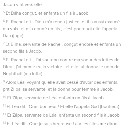
Jacob vint vers elle.
5
Et Bilha conçut, et enfanta un fils à Jacob.
6
Et Rachel dit : Dieu m'a rendu justice, et il a aussi exaucé
ma voix, et m'a donné un fils ; c'est pourquoi elle l'appela
Dan (juge).
7
Et Bilha, servante de Rachel, conçut encore et enfanta un
second fils à Jacob.
8
Et Rachel dit : J'ai soutenu contre ma soeur des luttes de
Dieu ; j'ai même eu la victoire ; et elle lui donna le nom de
Nephthali (ma lutte).
9
Alors Léa, voyant qu'elle avait cessé d'avoir des enfants,
prit Zilpa, sa servante, et la donna pour femme à Jacob.
10
Et Zilpa, servante de Léa, enfanta un fils à Jacob.
11
Et Léa dit : Quel bonheur ! Et elle l'appela Gad (bonheur).
12
Et Zilpa, servante de Léa, enfanta un second fils à Jacob.
13
Et Léa dit : Que je suis heureuse ! car les filles me diront