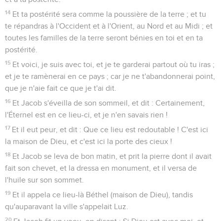
14
Et ta postérité sera comme la poussière de la terre ; et tu
te répandras à l'Occident et à l'Orient, au Nord et au Midi ; et
toutes les familles de la terre seront bénies en toi et en ta
postérité.
15
Et voici, je suis avec toi, et je te garderai partout où tu iras ;
et je te ramènerai en ce pays ; car je ne t'abandonnerai point,
que je n'aie fait ce que je t'ai dit.
16
Et Jacob s'éveilla de son sommeil, et dit : Certainement,
l'Éternel est en ce lieu-ci, et je n'en savais rien !
17
Et il eut peur, et dit : Que ce lieu est redoutable ! C'est ici
la maison de Dieu, et c'est ici la porte des cieux !
18
Et Jacob se leva de bon matin, et prit la pierre dont il avait
fait son chevet, et la dressa en monument, et il versa de
l'huile sur son sommet.
19
Et il appela ce lieu-là Béthel (maison de Dieu), tandis
qu'auparavant la ville s'appelait Luz.
20