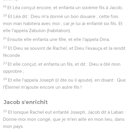
19
Et Léa conçut encore, et enfanta un sixième fils à Jacob,
20
Et Léa dit : Dieu m'a donné un bon douaire ; cette fois
mon mari habitera avec moi ; car je lui ai enfanté six fils. Et
elle l'appela Zabulon (habitation).
21
Ensuite elle enfanta une fille, et elle l'appela Dina.
22
Et Dieu se souvint de Rachel, et Dieu l'exauça et la rendit
féconde.
23
Et elle conçut, et enfanta un fils, et dit : Dieu a ôté mon
opprobre ;
24
Et elle l'appela Joseph (il ôte ou il ajoute), en disant : Que
l'Éternel m'ajoute encore un autre fils !
Jacob s'enrichit
25
Et lorsque Rachel eut enfanté Joseph, Jacob dit à Laban :
Donne-moi mon congé, que je m'en aille en mon lieu, dans
mon pays.