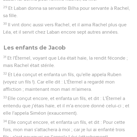
29
Et Laban donna sa servante Bilha pour servante à Rachel,
sa fille.
30
Il vint donc aussi vers Rachel, et il aima Rachel plus que
Léa, et il servit chez Laban encore sept autres années.
Les enfants de Jacob
31
Et l'Éternel, voyant que Léa était haïe, la rendit féconde ;
mais Rachel était stérile.
32
Et Léa conçut et enfanta un fils, qu'elle appela Ruben
(voyez un fils !). Car elle dit : L'Éternel a regardé mon
affliction ; maintenant mon mari m'aimera.
33
Elle conçut encore, et enfanta un fils, et dit : L'Éternel a
entendu que j'étais haïe, et il m'a encore donné celui-ci ; et
elle l'appela Siméon (exaucement).
34
Elle conçut encore, et enfanta un fils, et dit : Pour cette
fois, mon mari s'attachera à moi ; car je lui ai enfanté trois
fils ; c'est pourquoi on l'appela Lévi (attachement).