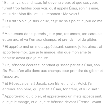
1
Et il arriva, quand Isaac fut devenu vieux et que ses yeux
furent trop faibles pour voir, qu'il appela Ésaü, son fils aîné,
et lui dit : Mon fils ! et il lui répondit : Me voici !
2
Et il dit : Voici je suis vieux, et je ne sais point le jour de ma
mort.
3
Maintenant donc, prends, je te prie, tes armes, ton carquois
et ton arc, et va-t'en aux champs, et prends-moi du gibier.
4
Et apprête-moi un mets appétissant, comme je les aime ; et
apporte-le-moi, que je le mange, afin que mon âme te
bénisse avant que je meure.
5
Or, Rébecca écoutait, pendant qu'Isaac parlait à Ésaü, son
fils. Ésaü s'en alla donc aux champs pour prendre du gibier et
l'apporter.
6
Et Rébecca parla à Jacob, son fils, et lui dit : Voici, j'ai
entendu ton père, qui parlait à Ésaü, ton frère, et lui disait :
7
Apporte-moi du gibier, et apprête-moi un mets appétissant,
que je le mange, et que je te bénisse devant l'Éternel, avant