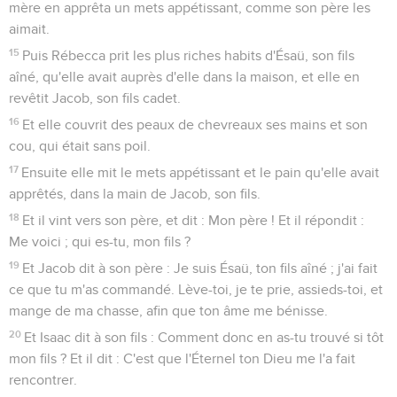
mère en apprêta un mets appétissant, comme son père les
aimait.
15
Puis Rébecca prit les plus riches habits d'Ésaü, son fils
aîné, qu'elle avait auprès d'elle dans la maison, et elle en
revêtit Jacob, son fils cadet.
16
Et elle couvrit des peaux de chevreaux ses mains et son
cou, qui était sans poil.
17
Ensuite elle mit le mets appétissant et le pain qu'elle avait
apprêtés, dans la main de Jacob, son fils.
18
Et il vint vers son père, et dit : Mon père ! Et il répondit :
Me voici ; qui es-tu, mon fils ?
19
Et Jacob dit à son père : Je suis Ésaü, ton fils aîné ; j'ai fait
ce que tu m'as commandé. Lève-toi, je te prie, assieds-toi, et
mange de ma chasse, afin que ton âme me bénisse.
20
Et Isaac dit à son fils : Comment donc en as-tu trouvé si tôt
mon fils ? Et il dit : C'est que l'Éternel ton Dieu me l'a fait
rencontrer.