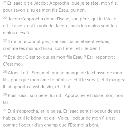
21
Et Isaac dit à Jacob : Approche, que je te tâte, mon fils,
pour savoir si tu es mon fils Ésaü, ou non.
22
Jacob s'approcha donc d'Isaac, son père, qui le tâta, et
dit : La voix est la voix de Jacob ; mais les mains sont les
mains d'Ésaü.
23
Il ne le reconnut pas ; car ses mains étaient velues,
comme les mains d'Ésaü, son frère ; et il le bénit.
24
Et il dit : C'est toi qui es mon fils Ésaü ? Et il répondit :
C'est moi.
25
Alors il dit : Sers-moi, que je mange de la chasse de mon
fils, pour que mon âme te bénisse. Et il le servit, et il mangea.
Il lui apporta aussi du vin, et il but.
26
Puis Isaac, son père, lui dit : Approche, et baise-moi, mon
fils.
27
Et il s'approcha, et le baisa. Et Isaac sentit l'odeur de ses
habits, et il le bénit, et dit : Voici, l'odeur de mon fils est
comme l'odeur d'un champ que l'Éternel a béni.