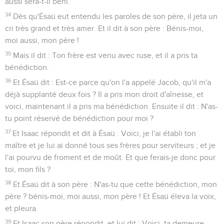
aussi sera-t-il béni.
34
Dès qu'Ésaü eut entendu les paroles de son père, il jeta un
cri très grand et très amer. Et il dit à son père : Bénis-moi,
moi aussi, mon père !
35
Mais il dit : Ton frère est venu avec ruse, et il a pris ta
bénédiction.
36
Et Ésaü dit : Est-ce parce qu'on l'a appelé Jacob, qu'il m'a
déjà supplanté deux fois ? Il a pris mon droit d'aînesse, et
voici, maintenant il a pris ma bénédiction. Ensuite il dit : N'as-
tu point réservé de bénédiction pour moi ?
37
Et Isaac répondit et dit à Ésaü : Voici, je l'ai établi ton
maître et je lui ai donné tous ses frères pour serviteurs ; et je
l'ai pourvu de froment et de moût. Et que ferais-je donc pour
toi, mon fils ?
38
Et Ésaü dit à son père : N'as-tu que cette bénédiction, mon
père ? bénis-moi, moi aussi, mon père ! Et Ésaü éleva la voix,
et pleura.
39
Et Isaac son père répondit, et lui dit : Voici, ta demeure