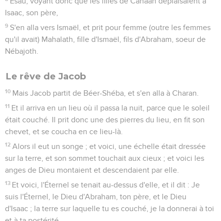
Ésaü, voyant donc que les filles de Canaan déplaisaient à
Isaac, son père,
9
S'en alla vers Ismaël, et prit pour femme (outre les femmes
qu'il avait) Mahalath, fille d'Ismaël, fils d'Abraham, soeur de
Nébajoth.
Le rêve de Jacob
10
Mais Jacob partit de Béer-Shéba, et s'en alla à Charan.
11
Et il arriva en un lieu où il passa la nuit, parce que le soleil
était couché. Il prit donc une des pierres du lieu, en fit son
chevet, et se coucha en ce lieu-là.
12
Alors il eut un songe ; et voici, une échelle était dressée
sur la terre, et son sommet touchait aux cieux ; et voici les
anges de Dieu montaient et descendaient par elle.
13
Et voici, l'Éternel se tenait au-dessus d'elle, et il dit : Je
suis l'Éternel, le Dieu d'Abraham, ton père, et le Dieu
d'Isaac ; la terre sur laquelle tu es couché, je la donnerai à toi
et à ta postérité.