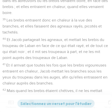
dans les abreuvoirs où les brebis venaient boire, en face des
brebis ; et elles entraient en chaleur, quand elles venaient
boire.
39
Les brebis entraient donc en chaleur à la vue des
branches, et elles faisaient des agneaux rayés, picotés et
tachetés.
40
Et Jacob partageait les agneaux, et mettait les brebis du
troupeau de Laban en face de ce qui était rayé, et de tout ce
qui était noir ; et il mit ses troupeaux à part, et ne les mit
point auprès des troupeaux de Laban.
41
Et il arrivait que toutes les fois que les brebis vigoureuses
entraient en chaleur, Jacob mettait les branches sous les
yeux du troupeau dans les auges, afin qu'elles entrassent en
chaleur auprès des branches.
42
Mais quand les brebis étaient chétives, il ne les mettait
point. En sorte que les agneaux chétifs étaient pour Laban,
et les vigoureux pour Jacob.
Contenus
Versions
Commentaires
Strong
Dictionnaire