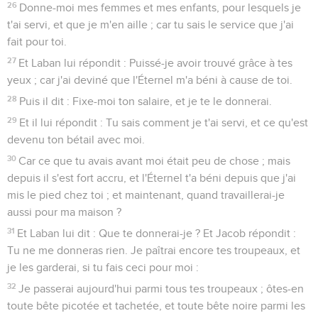
26
Donne-moi mes femmes et mes enfants, pour lesquels je
t'ai servi, et que je m'en aille ; car tu sais le service que j'ai
fait pour toi.
27
Et Laban lui répondit : Puissé-je avoir trouvé grâce à tes
yeux ; car j'ai deviné que l'Éternel m'a béni à cause de toi.
28
Puis il dit : Fixe-moi ton salaire, et je te le donnerai.
29
Et il lui répondit : Tu sais comment je t'ai servi, et ce qu'est
devenu ton bétail avec moi.
30
Car ce que tu avais avant moi était peu de chose ; mais
depuis il s'est fort accru, et l'Éternel t'a béni depuis que j'ai
mis le pied chez toi ; et maintenant, quand travaillerai-je
aussi pour ma maison ?
31
Et Laban lui dit : Que te donnerai-je ? Et Jacob répondit :
Tu ne me donneras rien. Je paîtrai encore tes troupeaux, et
je les garderai, si tu fais ceci pour moi :
32
Je passerai aujourd'hui parmi tous tes troupeaux ; ôtes-en
toute bête picotée et tachetée, et toute bête noire parmi les