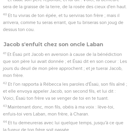
sera de la graisse de la terre, de la rosée des cieux d'en haut.
40
Et tu vivras de ton épée, et tu serviras ton frère ; mais il
arrivera, comme tu seras errant, que tu briseras son joug de
dessus ton cou.
Jacob s'enfuit chez son oncle Laban
41
Et Ésaü prit Jacob en aversion à cause de la bénédiction
que son père lui avait donnée ; et Ésaü dit en son coeur : Les
jours du deuil de mon père approchent ; et je tuerai Jacob,
mon frère.
42
Et l'on rapporta à Rébecca les paroles d'Ésaü, son fils aîné ;
et elle envoya appeler Jacob, son second fils, et lui dit :
Voici, Ésaü ton frère va se venger de toi en te tuant.
43
Maintenant donc, mon fils, obéis à ma voix : lève-toi,
enfuis-toi vers Laban, mon frère, à Charan.
44
Et tu demeureras avec lui quelque temps, jusqu'à ce que
la fureur de ton frère soit passée,