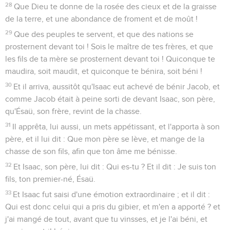
28
Que Dieu te donne de la rosée des cieux et de la graisse
de la terre, et une abondance de froment et de moût !
29
Que des peuples te servent, et que des nations se
prosternent devant toi ! Sois le maître de tes frères, et que
les fils de ta mère se prosternent devant toi ! Quiconque te
maudira, soit maudit, et quiconque te bénira, soit béni !
30
Et il arriva, aussitôt qu'Isaac eut achevé de bénir Jacob, et
comme Jacob était à peine sorti de devant Isaac, son père,
qu'Ésaü, son frère, revint de la chasse.
31
Il apprêta, lui aussi, un mets appétissant, et l'apporta à son
père, et il lui dit : Que mon père se lève, et mange de la
chasse de son fils, afin que ton âme me bénisse.
32
Et Isaac, son père, lui dit : Qui es-tu ? Et il dit : Je suis ton
fils, ton premier-né, Ésaü.
33
Et Isaac fut saisi d'une émotion extraordinaire ; et il dit :
Qui est donc celui qui a pris du gibier, et m'en a apporté ? et
j'ai mangé de tout, avant que tu vinsses, et je l'ai béni, et