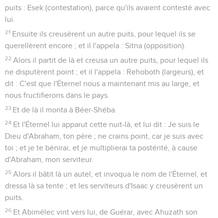
puits : Esek (contestation), parce qu'ils avaient contesté avec
lui.
21
Ensuite ils creusèrent un autre puits, pour lequel ils se
querellèrent encore ; et il l'appela : Sitna (opposition).
22
Alors il partit de là et creusa un autre puits, pour lequel ils
ne disputèrent point ; et il l'appela : Rehoboth (largeurs), et
dit : C'est que l'Éternel nous a maintenant mis au large, et
nous fructifierons dans le pays.
23
Et de là il monta à Béer-Shéba.
24
Et l'Éternel lui apparut cette nuit-là, et lui dit : Je suis le
Dieu d'Abraham, ton père ; ne crains point, car je suis avec
toi ; et je te bénirai, et je multiplierai ta postérité, à cause
d'Abraham, mon serviteur.
25
Alors il bâtit là un autel, et invoqua le nom de l'Éternel, et
dressa là sa tente ; et les serviteurs d'Isaac y creusèrent un
puits.
26
Et Abimélec vint vers lui, de Guérar, avec Ahuzath son