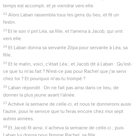
temps est accompli, et je viendrai vers elle.
22
Alors Laban rassembla tous les gens du lieu, et fit un
festin.
23
Et le soir il prit Léa, sa fille, et l'amena à Jacob, qui vint
vers elle.
24
Et Laban donna sa servante Zilpa pour servante à Léa, sa
fille.
25
Et le matin, voici, c'était Léa ; et Jacob dit à Laban : Qu'est-
ce que tu m'as fait ? N'est-ce pas pour Rachel que j'ai servi
chez toi ? Et pourquoi m'as-tu trompé ?
26
Laban répondit : On ne fait pas ainsi dans ce lieu, de
donner la plus jeune avant l'aînée.
27
Achève la semaine de celle-ci, et nous te donnerons aussi
l'autre, pour le service que tu feras encore chez moi sept
autres années.
28
Et Jacob fit ainsi, il acheva la semaine de celle-ci ; puis
Laban lui donna pour femme Rachel, sa fille.