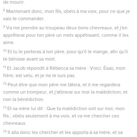
de mourir.
8
Maintenant donc, mon fils, obéis à ma voix, pour ce que je
vais te commander.
9
Va me prendre au troupeau deux bons chevreaux, et j'en
apprêterai pour ton père un mets appétissant, comme il les
aime.
10
Et tu le porteras à ton père, pour qu'il le mange, afin qu'il
te bénisse avant sa mort.
11
Et Jacob répondit à Rébecca sa mère : Voici, Ésaü, mon
frère, est velu, et je ne le suis pas.
12
Peut-être que mon père me tâtera, et il me regardera
comme un trompeur, et j'attirerai sur moi la malédiction, et
non la bénédiction.
13
Et sa mère lui dit : Que ta malédiction soit sur moi, mon
fils ; obéis seulement à ma voix, et va me chercher ces
chevreaux.
14
Il alla donc les chercher et les apporta à sa mère, et sa