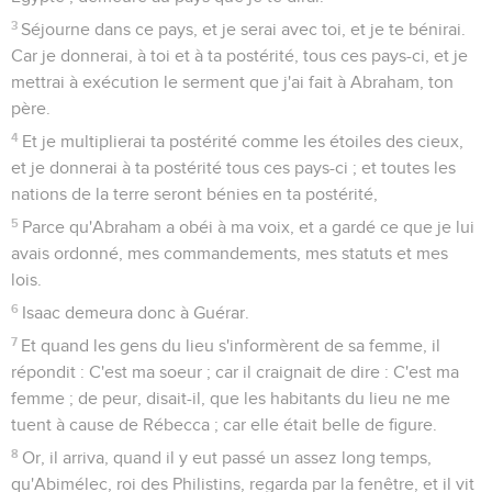
3
Séjourne dans ce pays, et je serai avec toi, et je te bénirai.
Car je donnerai, à toi et à ta postérité, tous ces pays-ci, et je
mettrai à exécution le serment que j'ai fait à Abraham, ton
père.
4
Et je multiplierai ta postérité comme les étoiles des cieux,
et je donnerai à ta postérité tous ces pays-ci ; et toutes les
nations de la terre seront bénies en ta postérité,
5
Parce qu'Abraham a obéi à ma voix, et a gardé ce que je lui
avais ordonné, mes commandements, mes statuts et mes
lois.
6
Isaac demeura donc à Guérar.
7
Et quand les gens du lieu s'informèrent de sa femme, il
répondit : C'est ma soeur ; car il craignait de dire : C'est ma
femme ; de peur, disait-il, que les habitants du lieu ne me
tuent à cause de Rébecca ; car elle était belle de figure.
8
Or, il arriva, quand il y eut passé un assez long temps,
qu'Abimélec, roi des Philistins, regarda par la fenêtre, et il vit