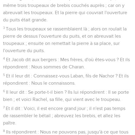
même trois troupeaux de brebis couchés auprès ; car on y
abreuvait les troupeaux. Et la pierre qui couvrait l'ouverture
du puits était grande.
3
Tous les troupeaux se rassemblaient là ; alors on roulait la
pierre de dessus l'ouverture du puits, et on abreuvait les
troupeaux ; ensuite on remettait la pierre à sa place, sur
l'ouverture du puits.
4
Et Jacob dit aux bergers : Mes frères, d'où êtes-vous ? Et ils
répondirent : Nous sommes de Charan.
5
Et il leur dit : Connaissez-vous Laban, fils de Nachor ? Et ils
répondirent : Nous le connaissons.
6
Il leur dit : Se porte-t-il bien ? Ils lui répondirent : Il se porte
bien ; et voici Rachel, sa fille, qui vient avec le troupeau.
7
Et il dit : Voici, il est encore grand jour ; il n'est pas temps
de rassembler le bétail ; abreuvez les brebis, et allez les
paître.
8
Ils répondirent : Nous ne pouvons pas, jusqu'à ce que tous