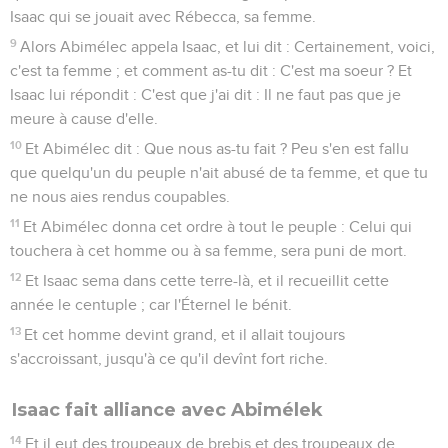
Isaac qui se jouait avec Rébecca, sa femme.
9
Alors Abimélec appela Isaac, et lui dit : Certainement, voici,
c'est ta femme ; et comment as-tu dit : C'est ma soeur ? Et
Isaac lui répondit : C'est que j'ai dit : Il ne faut pas que je
meure à cause d'elle.
10
Et Abimélec dit : Que nous as-tu fait ? Peu s'en est fallu
que quelqu'un du peuple n'ait abusé de ta femme, et que tu
ne nous aies rendus coupables.
11
Et Abimélec donna cet ordre à tout le peuple : Celui qui
touchera à cet homme ou à sa femme, sera puni de mort.
12
Et Isaac sema dans cette terre-là, et il recueillit cette
année le centuple ; car l'Éternel le bénit.
13
Et cet homme devint grand, et il allait toujours
s'accroissant, jusqu'à ce qu'il devînt fort riche.
Isaac fait alliance avec Abimélek
14
Et il eut des troupeaux de brebis et des troupeaux de