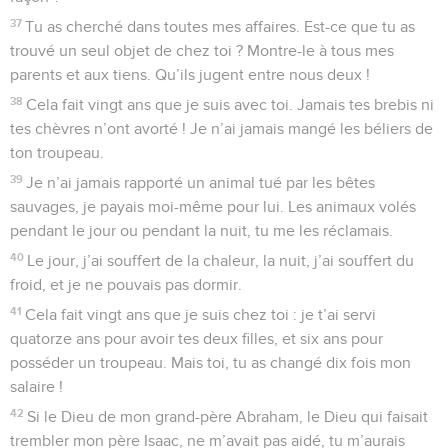
37
Tu as cherché dans toutes mes affaires. Est-ce que tu as
trouvé un seul objet de chez toi ? Montre-le à tous mes
parents et aux tiens. Qu’ils jugent entre nous deux !
38
Cela fait vingt ans que je suis avec toi. Jamais tes brebis ni
tes chèvres n’ont avorté ! Je n’ai jamais mangé les béliers de
ton troupeau.
39
Je n’ai jamais rapporté un animal tué par les bêtes
sauvages, je payais moi-même pour lui. Les animaux volés
pendant le jour ou pendant la nuit, tu me les réclamais.
40
Le jour, j’ai souffert de la chaleur, la nuit, j’ai souffert du
froid, et je ne pouvais pas dormir.
41
Cela fait vingt ans que je suis chez toi : je t’ai servi
quatorze ans pour avoir tes deux filles, et six ans pour
posséder un troupeau. Mais toi, tu as changé dix fois mon
salaire !
42
Si le Dieu de mon grand-père Abraham, le Dieu qui faisait
trembler mon père Isaac, ne m’avait pas aidé, tu m’aurais