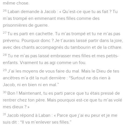
même chose.
26
Laban demande à Jacob : « Qu’est-ce que tu as fait ? Tu
m’as trompé en emmenant mes filles comme des
prisonnières de guerre.
27
Tu es parti en cachette. Tu m’as trompé et tu ne m’as pas
prévenu. Pourquoi donc ? Je t’aurais laissé partir dans la joie,
avec des chants accompagnés du tambourin et de la cithare.
28
Tu ne m’as pas laissé embrasser mes filles et mes petits-
enfants. Vraiment tu as agi comme un fou.
29
J’ai les moyens de vous faire du mal. Mais le Dieu de tes
ancêtres m’a dit la nuit dernière : “Surtout ne dis rien à
Jacob, ni en bien ni en mal.”
30
Bon ! Maintenant, tu es parti parce que tu étais pressé de
rentrer chez ton père. Mais pourquoi est-ce que tu m’as volé
mes dieux ? »
31
Jacob répond à Laban : « Parce que j’ai eu peur et je me
suis dit : “Il va m’enlever ses filles.”