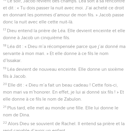
Le soir, Jacob revient des champs. Léa sort à sa rencontre
et dit : « Tu dois passer la nuit avec moi. J’ai acheté ce droit
en donnant les pommes d’amour de mon fils. » Jacob passe
donc la nuit avec elle cette nuit-là.
17
Dieu entend la prière de Léa. Elle devient enceinte et elle
donne à Jacob un cinquième fils.
18
Léa dit : « Dieu m’a récompensée parce que j’ai donné ma
servante à mon mari. » Et elle donne à ce fils le nom
d’Issakar.
19
Léa devient de nouveau enceinte. Elle donne un sixième
fils à Jacob.
20
Elle dit : « Dieu m’a fait un beau cadeau ! Cette fois-ci,
mon mari va m’honorer. En effet, je lui ai donné six fils ! » Et
elle donne à ce fils le nom de Zabulon.
21
Plus tard, elle met au monde une fille. Elle lui donne le
nom de Dina.
22
Alors Dieu se souvient de Rachel. Il entend sa prière et la
rend capable d’avoir un enfant.