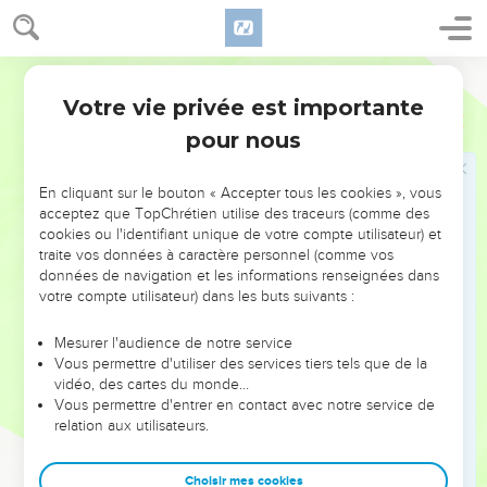
te ferai revenir dans ce pays. Non, je ne t’abandonnerai
jamais. Je ferai tout ce que je t’ai promis. »
Parole de Vie
16
Jacob se réveille et il dit : « C’est sûr, le SEIGNEUR est ici,
Votre vie privée est importante
et je ne le savais pas ! »
Genèse
28
pour nous
17
Jacob a peur et il ajoute : « Cet endroit me fait peur. C’est
vraiment la maison de Dieu et la porte du ciel ! »
En cliquant sur le bouton « Accepter tous les cookies », vous
18
Jacob se lève tôt le matin. Il prend la pierre qui était sous
acceptez que TopChrétien utilise des traceurs (comme des
sa tête. Il la met debout. Il verse de l’huile dessus, pour en
cookies ou l'identifiant unique de votre compte utilisateur) et
faire une pierre sacrée.
traite vos données à caractère personnel (comme vos
données de navigation et les informations renseignées dans
19
Jacob appelle cet endroit Béthel, c’est-à-dire « Maison de
votre compte utilisateur) dans les buts suivants :
Dieu ». Avant, on l’appelait Louz.
20
Puis Jacob fait ce vœu : « Si le SEIGNEUR est avec moi, s’il
Mesurer l'audience de notre service
Vous permettre d'utiliser des services tiers tels que de la
me protège pendant mon voyage, s’il me donne de la
vidéo, des cartes du monde…
nourriture à manger et des vêtements pour me couvrir,
Vous permettre d'entrer en contact avec notre service de
21
relation aux utilisateurs.
si je reviens en bonne santé dans ma famille, alors le
SEIGNEUR sera mon Dieu.
Choisir mes cookies
22
Cette pierre que j’ai dressée et consacrée sera une