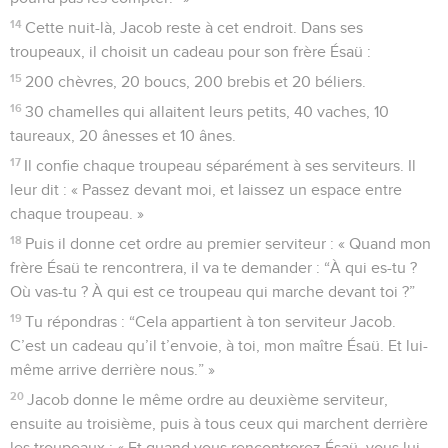
14
Cette nuit-là, Jacob reste à cet endroit. Dans ses
troupeaux, il choisit un cadeau pour son frère Ésaü :
15
200 chèvres, 20 boucs, 200 brebis et 20 béliers.
16
30 chamelles qui allaitent leurs petits, 40 vaches, 10
taureaux, 20 ânesses et 10 ânes.
17
Il confie chaque troupeau séparément à ses serviteurs. Il
leur dit : « Passez devant moi, et laissez un espace entre
chaque troupeau. »
18
Puis il donne cet ordre au premier serviteur : « Quand mon
frère Ésaü te rencontrera, il va te demander : “À qui es-tu ?
Où vas-tu ? À qui est ce troupeau qui marche devant toi ?”
19
Tu répondras : “Cela appartient à ton serviteur Jacob.
C’est un cadeau qu’il t’envoie, à toi, mon maître Ésaü. Et lui-
même arrive derrière nous.” »
20
Jacob donne le même ordre au deuxième serviteur,
ensuite au troisième, puis à tous ceux qui marchent derrière
les troupeaux : « Et quand vous rencontrerez Ésaü, vous lui