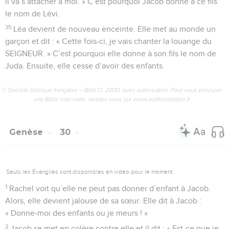
il va s’attacher à moi. » C’est pourquoi Jacob donne à ce fils
le nom de Lévi.
35
Léa devient de nouveau enceinte. Elle met au monde un
garçon et dit : « Cette fois-ci, je vais chanter la louange du
SEIGNEUR. » C’est pourquoi elle donne à son fils le nom de
Juda. Ensuite, elle cesse d’avoir des enfants.
© Société biblique française – Bibli’O, 2000, avec autorisation. Pour vous procurer
une Bible imprimée, rendez-vous sur www.editionsbiblio.fr
Genèse
30
Seuls les Évangiles sont disponibles en vidéo pour le moment.
1
Rachel voit qu’elle ne peut pas donner d’enfant à Jacob.
Alors, elle devient jalouse de sa sœur. Elle dit à Jacob :
« Donne-moi des enfants ou je meurs ! »
2
Jacob se met en colère contre elle et il dit : « Est-ce que je