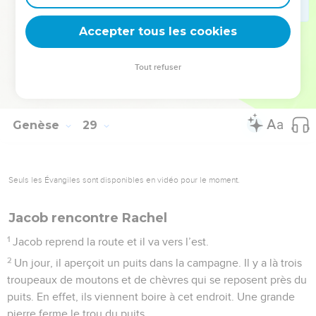
maison de Dieu. Et je lui donnerai le dixième de tout ce qu’il
Accepter tous les cookies
me donnera. »
© Société biblique française – Bibli’O, 2000, avec autorisation. Pour vous procurer
Tout refuser
une Bible imprimée, rendez-vous sur www.editionsbiblio.fr
Genèse
29
Seuls les Évangiles sont disponibles en vidéo pour le moment.
Jacob rencontre Rachel
1
Jacob reprend la route et il va vers l’est.
2
Un jour, il aperçoit un puits dans la campagne. Il y a là trois
troupeaux de moutons et de chèvres qui se reposent près du
puits. En effet, ils viennent boire à cet endroit. Une grande
pierre ferme le trou du puits.