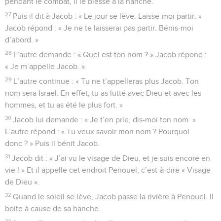
pendant le combat, il le blesse à la hanche.
27
Puis il dit à Jacob : « Le jour se lève. Laisse-moi partir. »
Jacob répond : « Je ne te laisserai pas partir. Bénis-moi
d’abord. »
28
L’autre demande : « Quel est ton nom ? » Jacob répond :
« Je m’appelle Jacob. »
29
L’autre continue : « Tu ne t’appelleras plus Jacob. Ton
nom sera Israël. En effet, tu as lutté avec Dieu et avec les
hommes, et tu as été le plus fort. »
30
Jacob lui demande : « Je t’en prie, dis-moi ton nom. »
L’autre répond : « Tu veux savoir mon nom ? Pourquoi
donc ? » Puis il bénit Jacob.
31
Jacob dit : « J’ai vu le visage de Dieu, et je suis encore en
vie ! » Et il appelle cet endroit Penouel, c’est-à-dire « Visage
de Dieu ».
32
Quand le soleil se lève, Jacob passe la rivière à Penouel. Il
boite à cause de sa hanche.