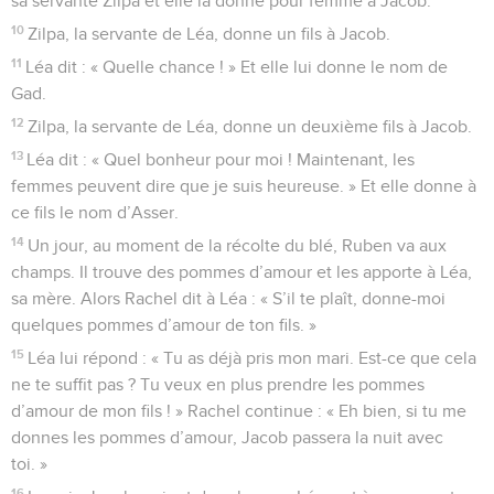
sa servante Zilpa et elle la donne pour femme à Jacob.
10
Zilpa, la servante de Léa, donne un fils à Jacob.
11
Léa dit : « Quelle chance ! » Et elle lui donne le nom de
Gad.
12
Zilpa, la servante de Léa, donne un deuxième fils à Jacob.
13
Léa dit : « Quel bonheur pour moi ! Maintenant, les
femmes peuvent dire que je suis heureuse. » Et elle donne à
ce fils le nom d’Asser.
14
Un jour, au moment de la récolte du blé, Ruben va aux
champs. Il trouve des pommes d’amour et les apporte à Léa,
sa mère. Alors Rachel dit à Léa : « S’il te plaît, donne-moi
quelques pommes d’amour de ton fils. »
15
Léa lui répond : « Tu as déjà pris mon mari. Est-ce que cela
ne te suffit pas ? Tu veux en plus prendre les pommes
d’amour de mon fils ! » Rachel continue : « Eh bien, si tu me
donnes les pommes d’amour, Jacob passera la nuit avec
toi. »
16