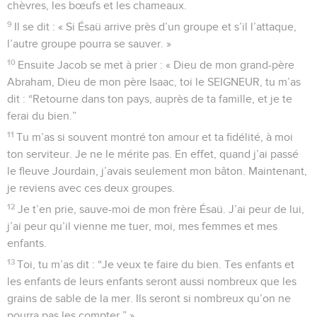
chèvres, les bœufs et les chameaux.
9
Il se dit : « Si Ésaü arrive près d’un groupe et s’il l’attaque,
l’autre groupe pourra se sauver. »
10
Ensuite Jacob se met à prier : « Dieu de mon grand-père
Abraham, Dieu de mon père Isaac, toi le SEIGNEUR, tu m’as
dit : “Retourne dans ton pays, auprès de ta famille, et je te
ferai du bien.”
11
Tu m’as si souvent montré ton amour et ta fidélité, à moi
ton serviteur. Je ne le mérite pas. En effet, quand j’ai passé
le fleuve Jourdain, j’avais seulement mon bâton. Maintenant,
je reviens avec ces deux groupes.
12
Je t’en prie, sauve-moi de mon frère Ésaü. J’ai peur de lui,
j’ai peur qu’il vienne me tuer, moi, mes femmes et mes
enfants.
13
Toi, tu m’as dit : “Je veux te faire du bien. Tes enfants et
les enfants de leurs enfants seront aussi nombreux que les
grains de sable de la mer. Ils seront si nombreux qu’on ne
pourra pas les compter.” »