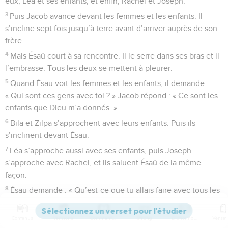
eux, Léa et ses enfants, et enfin, Rachel et Joseph.
3
Puis Jacob avance devant les femmes et les enfants. Il
s’incline sept fois jusqu’à terre avant d’arriver auprès de son
frère.
4
Mais Ésaü court à sa rencontre. Il le serre dans ses bras et il
l’embrasse. Tous les deux se mettent à pleurer.
5
Quand Ésaü voit les femmes et les enfants, il demande :
« Qui sont ces gens avec toi ? » Jacob répond : « Ce sont les
enfants que Dieu m’a donnés. »
6
Bila et Zilpa s’approchent avec leurs enfants. Puis ils
s’inclinent devant Ésaü.
7
Léa s’approche aussi avec ses enfants, puis Joseph
s’approche avec Rachel, et ils saluent Ésaü de la même
façon.
8
Ésaü demande : « Qu’est-ce que tu allais faire avec tous les
troupeaux que j’ai rencontrés ? » Jacob répond : « Mon
maître, je voulais que tu te montres bon envers moi. »
Contenus
Versions
Commentaires
Strong
Dictionnaire
9