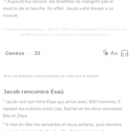
33
Aujourd’hui encore, les Israélites ne mangent pas le
muscle de la hanche. En effet, Jacob a été blessé à ce
muscle.
© Société biblique française – Bibli’O, 2000, avec autorisation. Pour vous procurer
une Bible imprimée, rendez-vous sur www.editionsbiblio.fr
Genèse
33
Seuls les Évangiles sont disponibles en vidéo pour le moment.
Jacob rencontre Ésaü
1
Jacob voit son frère Ésaü qui arrive avec 400 hommes. Il
répartit les enfants entre Léa, Rachel et les deux servantes
Bila et Zilpa.
2
Il met en tête les servantes et leurs enfants, puis derrière