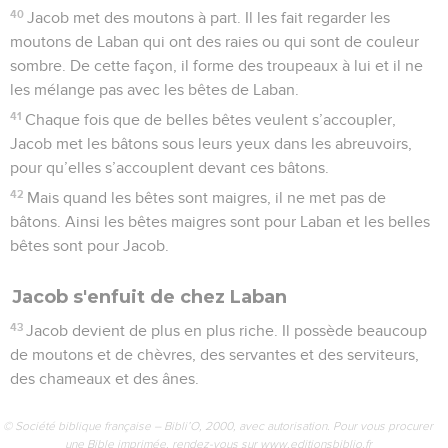
40
Jacob met des moutons à part. Il les fait regarder les
moutons de Laban qui ont des raies ou qui sont de couleur
sombre. De cette façon, il forme des troupeaux à lui et il ne
les mélange pas avec les bêtes de Laban.
41
Chaque fois que de belles bêtes veulent s’accoupler,
Jacob met les bâtons sous leurs yeux dans les abreuvoirs,
pour qu’elles s’accouplent devant ces bâtons.
42
Mais quand les bêtes sont maigres, il ne met pas de
bâtons. Ainsi les bêtes maigres sont pour Laban et les belles
bêtes sont pour Jacob.
Jacob s'enfuit de chez Laban
43
Jacob devient de plus en plus riche. Il possède beaucoup
de moutons et de chèvres, des servantes et des serviteurs,
des chameaux et des ânes.
© Société biblique française – Bibli’O, 2000, avec autorisation. Pour vous procurer
une Bible imprimée, rendez-vous sur www.editionsbiblio.fr