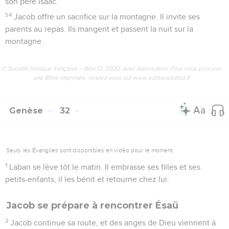
son père Isaac.
54
Jacob offre un sacrifice sur la montagne. Il invite ses
parents au repas. Ils mangent et passent la nuit sur la
montagne.
© Société biblique française – Bibli’O, 2000, avec autorisation. Pour vous procurer
une Bible imprimée, rendez-vous sur www.editionsbiblio.fr
Genèse
32
Seuls les Évangiles sont disponibles en vidéo pour le moment.
1
Laban se lève tôt le matin. Il embrasse ses filles et ses
petits-enfants, il les bénit et retourne chez lui.
Jacob se prépare à rencontrer Ésaü
2
Jacob continue sa route, et des anges de Dieu viennent à