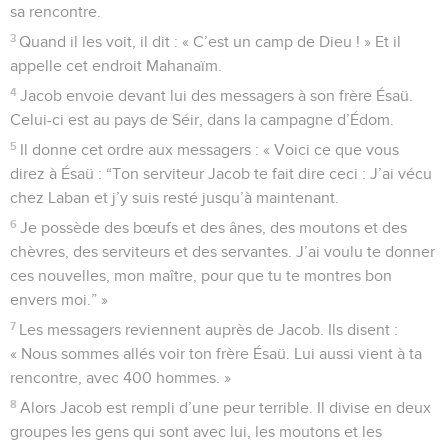
sa rencontre.
3
Quand il les voit, il dit : « C’est un camp de Dieu ! » Et il
appelle cet endroit Mahanaïm.
4
Jacob envoie devant lui des messagers à son frère Ésaü.
Celui-ci est au pays de Séir, dans la campagne d’Édom.
5
Il donne cet ordre aux messagers : « Voici ce que vous
direz à Ésaü : “Ton serviteur Jacob te fait dire ceci : J’ai vécu
chez Laban et j’y suis resté jusqu’à maintenant.
6
Je possède des bœufs et des ânes, des moutons et des
chèvres, des serviteurs et des servantes. J’ai voulu te donner
ces nouvelles, mon maître, pour que tu te montres bon
envers moi.” »
7
Les messagers reviennent auprès de Jacob. Ils disent :
« Nous sommes allés voir ton frère Ésaü. Lui aussi vient à ta
rencontre, avec 400 hommes. »
8
Alors Jacob est rempli d’une peur terrible. Il divise en deux
groupes les gens qui sont avec lui, les moutons et les