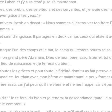
ez Laban et j'y suis resté jusqu'à maintenant.
es, des brebis, des serviteurs et des servantes, et j'envoie des 
ver grâce à tes yeux.’ »
t vers Jacob en disant : « Nous sommes allés trouver ton frère Es
mmes. »
et saisi d'angoisse. Il partagea en deux camps ceux qui étaient ave
.
ü attaque l'un des camps et le bat, le camp qui restera pourra se sa
 mon grand-père Abraham, Dieu de mon père Isaac, Eternel, toi qu
lieu de naissance, et je te ferai du bien’,
r toutes les grâces et pour toute la fidélité dont tu as fait preuve 
ai passé ce Jourdain avec mon bâton et maintenant je peux former
ère Esaü, car j’ai peur qu'il ne vienne et ne me frappe, sans épar
dit : ‘Je te ferai du bien et je rendrai ta descendance *pareille a
 le compter.’ »
 que Jacob passa la nuit. Il prit dans ce qu'il avait sous la main p