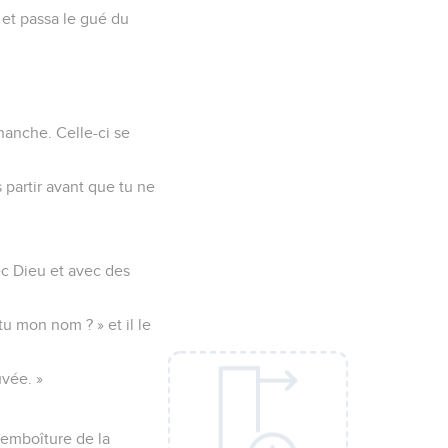
 et passa le gué du
 hanche. Celle-ci se
as partir avant que tu ne
vec Dieu et avec des
u mon nom ? » et il le
uvée. »
l'emboîture de la