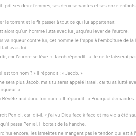
it, prit ses deux femmes, ses deux servantes et ses onze enfants
sser le torrent et le fit passer à tout ce qui lui appartenait.
st alors qu’un homme lutta avec lui jusqu'au lever de l'aurore.
pas vainqueur contre lui, cet homme le frappa à l'emboîture de la
tait avec lui.
artir, car l'aurore se lève. » Jacob répondit : « Je ne te laisserai p
l est ton nom ? » Il répondit : « Jacob. »
 ne sera plus Jacob, mais tu seras appelé Israël, car tu as lutté a
inqueur. »
« Révèle-moi donc ton nom. » Il répondit : « Pourquoi demandes-t
it Peniel, car, dit-il, « j'ai vu Dieu face à face et ma vie a été sa
squ'il passa Peniel. Il boitait de la hanche.
rd'hui encore, les Israélites ne mangent pas le tendon qui est à 