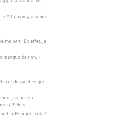
s'approchèrent et se
 : « A trouver grâce aux
e ma part ! En effet, je
ne manque de rien. »
rebis et des vaches qui
ement, au pas du
eur à Séir. »
dit : « Pourquoi cela ?