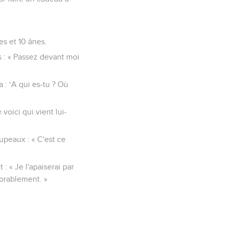
es et 10 ânes.
rs : « Passez devant moi
 : ‘A qui es-tu ? Où
voici qui vient lui-
upeaux : « C'est ce
 : « Je l'apaiserai par
vorablement. »