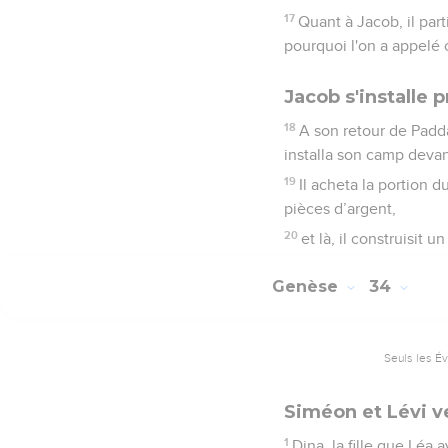
17
Quant à Jacob, il part
pourquoi l'on a appelé 
Jacob s'installe 
18
A son retour de Padda
installa son camp devant
19
Il acheta la portion 
pièces d’argent,
20
et là, il construisit u
Genèse
34
Seuls les É
Siméon et Lévi 
1
Dina, la fille que Léa a