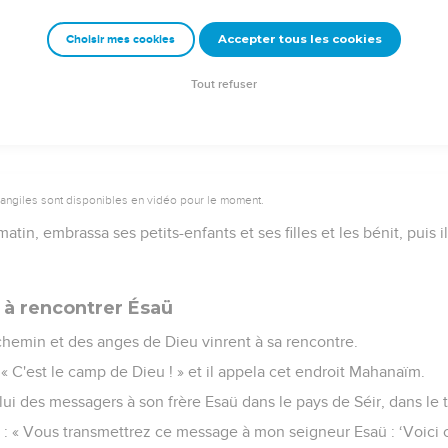
rment au nom de celui que craignait son père Isaac.
Accepter tous les cookies
Choisir mes cookies
ifice sur la montagne et invita les membres de sa parenté à mange
r la montagne.
Tout refuser
vangiles sont disponibles en vidéo pour le moment.
tin, embrassa ses petits-enfants et ses filles et les bénit, puis il
 à rencontrer Ésaü
chemin et des anges de Dieu vinrent à sa rencontre.
: « C'est le camp de Dieu ! » et il appela cet endroit Mahanaïm.
i des messagers à son frère Esaü dans le pays de Séir, dans le t
e : « Vous transmettrez ce message à mon seigneur Esaü : ‘Voici c