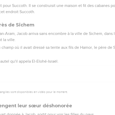
it pour Succoth. Il se construisit une maison et fit des cabanes p
cet endroit Succoth.
près de Sichem
n-Aram, Jacob arriva sans encombre à la ville de Sichem, dans l
 la ville.
du champ où il avait dressé sa tente aux fils de Hamor, le père de
n autel qu'il appela El-Elohé-Israël.
vangiles sont disponibles en vidéo pour le moment.
vengent leur sœur déshonorée
vait donnée à Jacob, sortit pour voir les filles du pays.