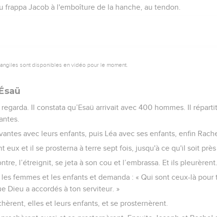
u frappa Jacob à l'emboîture de la hanche, au tendon.
vangiles sont disponibles en vidéo pour le moment.
 Ésaü
 regarda. Il constata qu’Esaü arrivait avec 400 hommes. Il répartit
antes.
ervantes avec leurs enfants, puis Léa avec ses enfants, enfin Rac
ux et il se prosterna à terre sept fois, jusqu'à ce qu'il soit près
tre, l’étreignit, se jeta à son cou et l’embrassa. Et ils pleurèrent
t les femmes et les enfants et demanda : « Qui sont ceux-là pour t
ue Dieu a accordés à ton serviteur. »
hèrent, elles et leurs enfants, et se prosternèrent.