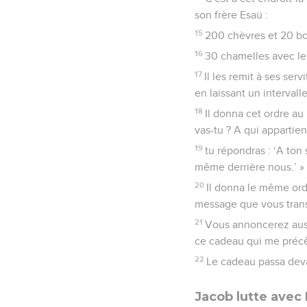
son frère Esaü :
15
200 chèvres et 20 bo
16
30 chamelles avec leu
17
Il les remit à ses ser
en laissant un interval
18
Il donna cet ordre au
vas-tu ? A qui appartien
19
tu répondras : ‘A ton
même derrière nous.’ »
20
Il donna le même ordr
message que vous trans
21
Vous annoncerez aussi 
ce cadeau qui me précèd
22
Le cadeau passa devan
Jacob lutte avec