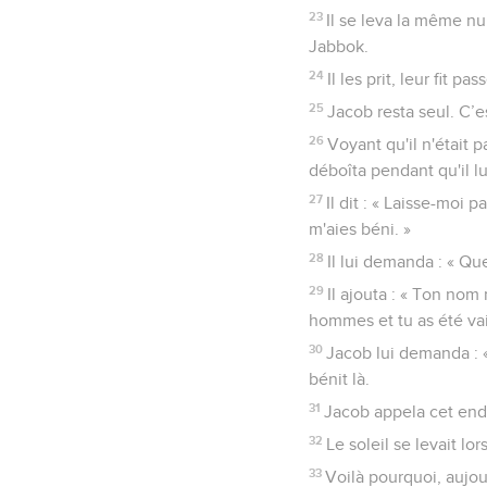
23
Il se leva la même nu
Jabbok.
24
Il les prit, leur fit pa
25
Jacob resta seul. C’e
26
Voyant qu'il n'était 
déboîta pendant qu'il lut
27
Il dit : « Laisse-moi p
m'aies béni. »
28
Il lui demanda : « Que
29
Il ajouta : « Ton nom
hommes et tu as été va
30
Jacob lui demanda : 
bénit là.
31
Jacob appela cet endro
32
Le soleil se levait lor
33
Voilà pourquoi, aujou