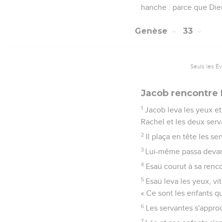
hanche : parce que Die
Genèse
33
Seuls les É
Jacob rencontre
1
Jacob leva les yeux et
Rachel et les deux serv
2
Il plaça en tête les s
3
Lui-même passa devant e
4
Esaü courut à sa rencon
5
Esaü leva les yeux, vi
« Ce sont les enfants q
6
Les servantes s'approc
7