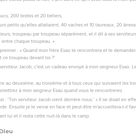
ucs, 200 brebis et 20 béliers,
rs petits qu'elles allaitaient, 40 vaches et 10 taureaux, 20 âness
viteurs, troupeau par troupeau séparément, et il dit à ses serviteu
le entre chaque troupeau. »
 premier : « Quand mon frère Esaü te rencontrera et te demandera
t ce troupeau devant toi ?’
 serviteur Jacob, c'est un cadeau envoyé à mon seigneur Esaü. Le 
e au deuxième, au troisième et à tous ceux qui suivaient les tro
mettrez à mon seigneur Esaü quand vous le rencontrerez.
: ‘Ton serviteur Jacob vient derrière nous.’ » Il se disait en effet
e. Ensuite je le verrai en face et peut-être m'accueillera-t-il fa
t lui et il resta cette nuit-là dans le camp.
 Dieu