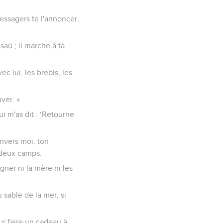
messagers te l'annoncer,
aü ; il marche à ta
c lui, les brebis, les
uver. »
i m'as dit : ‘Retourne
envers moi, ton
 deux camps.
gner ni la mère ni les
u sable de la mer, si
our faire un cadeau à