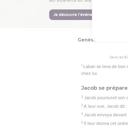
nous ! » Jacob prêta se
54
Jacob offrit un sacr
et passèrent la nuit su
Genèse
32
Seuls les É
1
Laban se leva de bon ma
chez lui.
Jacob se prépare
2
Jacob poursuivit son 
3
A leur vue, Jacob dit 
4
Jacob envoya devant lu
5
Il leur donna cet ordr