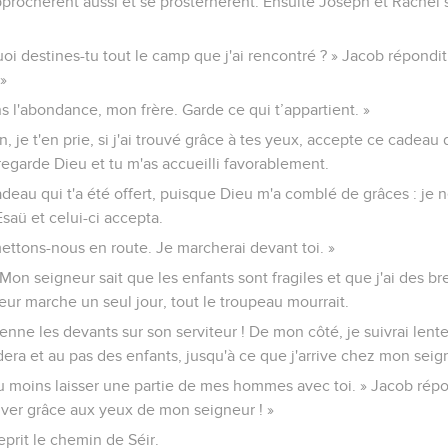
pprochèrent aussi et se prosternèrent. Ensuite Joseph et Rachel 
i destines-tu tout le camp que j'ai rencontré ? » Jacob répondit
»
ans l'abondance, mon frère. Garde ce qui t’appartient. »
, je t'en prie, si j'ai trouvé grâce à tes yeux, accepte ce cadeau d
egarde Dieu et tu m'as accueilli favorablement.
au qui t'a été offert, puisque Dieu m'a comblé de grâces : je 
saü et celui-ci accepta.
 mettons-nous en route. Je marcherai devant toi. »
 Mon seigneur sait que les enfants sont fragiles et que j'ai des b
t leur marche un seul jour, tout le troupeau mourrait.
nne les devants sur son serviteur ! De mon côté, je suivrai lent
ra et au pas des enfants, jusqu'à ce que j'arrive chez mon seign
au moins laisser une partie de mes hommes avec toi. » Jacob répon
ver grâce aux yeux de mon seigneur ! »
prit le chemin de Séir.