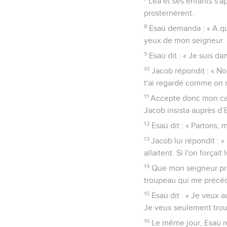
Léa et ses enfants s'a
prosternèrent.
8
Esaü demanda : « A quo
yeux de mon seigneur. 
9
Esaü dit : « Je suis d
10
Jacob répondit : « Non
t'ai regardé comme on r
11
Accepte donc mon cade
Jacob insista auprès d’E
12
Esaü dit : « Partons,
13
Jacob lui répondit : «
allaitent. Si l'on forçai
14
Que mon seigneur pre
troupeau qui me précéde
15
Esaü dit : « Je veux 
Je veux seulement trou
16
Le même jour, Esaü re