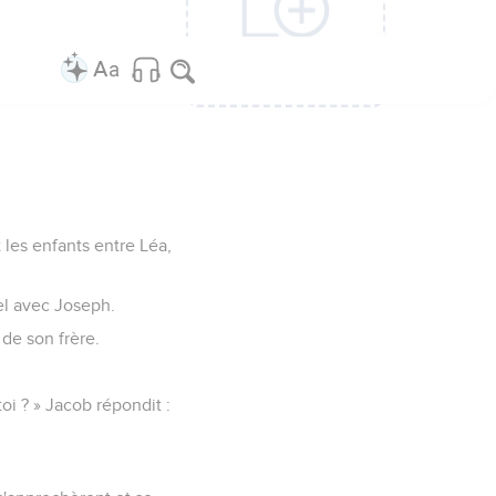
Ajouter une
Ajouter une
Ajouter une
Ajouter une
Ajouter une
Ajouter une
colonne
colonne
colonne
colonne
colonne
colonne
 les enfants entre Léa,
hel avec Joseph.
 de son frère.
.
oi ? » Jacob répondit :