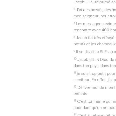
Jacob : J'ai séjourné ch
6
J'ai des bœufs, des ân
mon seigneur, pour trou
7
Les messagers revinren
rencontre avec 400 ho
8
Jacob fut très effrayé 
bœufs et les chameaux
9
Il se disait : « Si Esa
10
Jacob dit : « Dieu de
dans ton pays, dans ton 
11
je suis trop petit pou
serviteur. En effet, j'
12
Délivre-moi de mon fr
enfants.
13
C’est toi-même qui as 
abondant qu'on ne peut
14
C'est à cet endroit-là