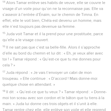
14
Alors Tamar enlève ses habits de veuve, elle se couvre le
visage d’un voile pour qu’on ne la reconnaisse pas. Elle va
s’asseoir à l’entrée d’Énaïm, sur le chemin de Timna. En
effet, elle le voit bien, Chéla est devenu un homme, mais
elle n’est toujours pas devenue sa femme.
15
Juda voit Tamar et il la prend pour une prostituée, parce
qu’elle a le visage couvert.
16
Il ne sait pas que c’est sa belle-fille. Alors il s’approche
d’elle au bord du chemin et lui dit : « Eh, je veux aller avec
toi ! » Tamar répond : « Qu’est-ce que tu me donnes pour
cela ? »
17
Juda répond : « Je vais t’envoyer un cabri de mon
troupeau. » Elle continue : « D’accord ! Mais donne-moi
quelque chose en attendant. »
18
Il dit : « Qu’est-ce que tu veux ? » Tamar répond : « Donne-
moi ton sceau avec son cordon et le bâton que tu tiens à la
main. » Juda lui donne ces trois objets et il s’unit à elle.
Tamar rentre chez elle, elle enlève son voile et elle reprend