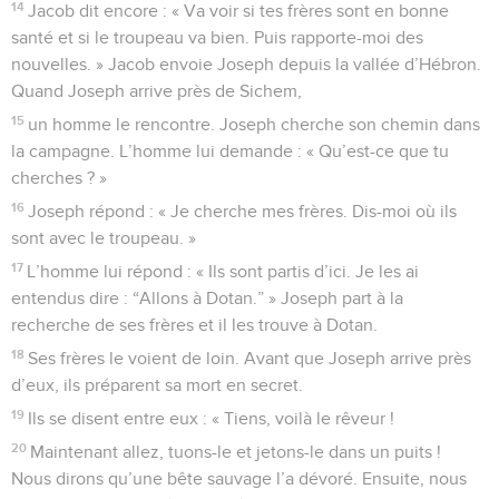
14
Jacob dit encore : « Va voir si tes frères sont en bonne
santé et si le troupeau va bien. Puis rapporte-moi des
nouvelles. » Jacob envoie Joseph depuis la vallée d’Hébron.
Quand Joseph arrive près de Sichem,
15
un homme le rencontre. Joseph cherche son chemin dans
la campagne. L’homme lui demande : « Qu’est-ce que tu
cherches ? »
16
Joseph répond : « Je cherche mes frères. Dis-moi où ils
sont avec le troupeau. »
17
L’homme lui répond : « Ils sont partis d’ici. Je les ai
entendus dire : “Allons à Dotan.” » Joseph part à la
recherche de ses frères et il les trouve à Dotan.
18
Ses frères le voient de loin. Avant que Joseph arrive près
d’eux, ils préparent sa mort en secret.
19
Ils se disent entre eux : « Tiens, voilà le rêveur !
20
Maintenant allez, tuons-le et jetons-le dans un puits !
Nous dirons qu’une bête sauvage l’a dévoré. Ensuite, nous