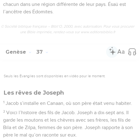
chacun dans une région différente de leur pays. Ésaü est
l’ancêtre des Édomites.
© Société biblique française – Bibli’O, 2000, avec autorisation. Pour vous procurer
une Bible imprimée, rendez-vous sur www.editionsbiblio.fr
Genèse
37
Seuls les Évangiles sont disponibles en vidéo pour le moment.
Les rêves de Joseph
1
Jacob s’installe en Canaan, où son père était venu habiter.
2
Voici l’histoire des fils de Jacob. Joseph a dix-sept ans. Il
garde les moutons et les chèvres avec ses frères, les fils de
Bila et de Zilpa, femmes de son père. Joseph rapporte à son
père le mal qu’on raconte sur eux.