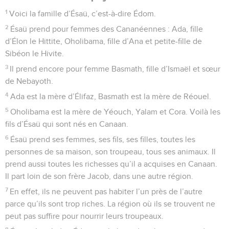
1
Voici la famille d’Ésaü, c’est-à-dire Édom.
2
Ésaü prend pour femmes des Cananéennes : Ada, fille
d’Élon le Hittite, Oholibama, fille d’Ana et petite-fille de
Sibéon le Hivite.
3
Il prend encore pour femme Basmath, fille d’Ismaël et sœur
de Nebayoth.
4
Ada est la mère d’Élifaz, Basmath est la mère de Réouel.
5
Oholibama est la mère de Yéouch, Yalam et Cora. Voilà les
fils d’Ésaü qui sont nés en Canaan.
6
Ésaü prend ses femmes, ses fils, ses filles, toutes les
personnes de sa maison, son troupeau, tous ses animaux. Il
prend aussi toutes les richesses qu’il a acquises en Canaan.
Il part loin de son frère Jacob, dans une autre région.
7
En effet, ils ne peuvent pas habiter l’un près de l’autre
parce qu’ils sont trop riches. La région où ils se trouvent ne
peut pas suffire pour nourrir leurs troupeaux.