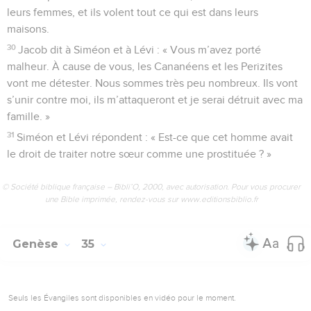
leurs femmes, et ils volent tout ce qui est dans leurs
maisons.
30
Jacob dit à Siméon et à Lévi : « Vous m’avez porté
malheur. À cause de vous, les Cananéens et les Perizites
vont me détester. Nous sommes très peu nombreux. Ils vont
s’unir contre moi, ils m’attaqueront et je serai détruit avec ma
famille. »
31
Siméon et Lévi répondent : « Est-ce que cet homme avait
le droit de traiter notre sœur comme une prostituée ? »
© Société biblique française – Bibli’O, 2000, avec autorisation. Pour vous procurer
une Bible imprimée, rendez-vous sur www.editionsbiblio.fr
Genèse
35
Seuls les Évangiles sont disponibles en vidéo pour le moment.