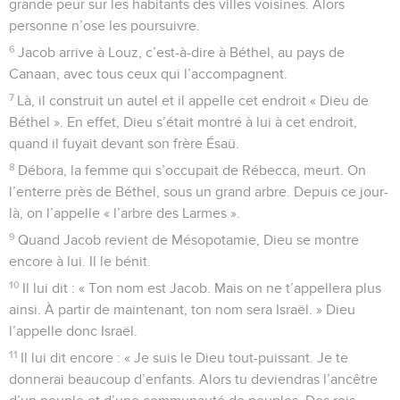
grande peur sur les habitants des villes voisines. Alors
personne n’ose les poursuivre.
6
Jacob arrive à Louz, c’est-à-dire à Béthel, au pays de
Canaan, avec tous ceux qui l’accompagnent.
7
Là, il construit un autel et il appelle cet endroit « Dieu de
Béthel ». En effet, Dieu s’était montré à lui à cet endroit,
quand il fuyait devant son frère Ésaü.
8
Débora, la femme qui s’occupait de Rébecca, meurt. On
l’enterre près de Béthel, sous un grand arbre. Depuis ce jour-
là, on l’appelle « l’arbre des Larmes ».
9
Quand Jacob revient de Mésopotamie, Dieu se montre
encore à lui. Il le bénit.
10
Il lui dit : « Ton nom est Jacob. Mais on ne t’appellera plus
ainsi. À partir de maintenant, ton nom sera Israël. » Dieu
l’appelle donc Israël.
11
Il lui dit encore : « Je suis le Dieu tout-puissant. Je te
donnerai beaucoup d’enfants. Alors tu deviendras l’ancêtre