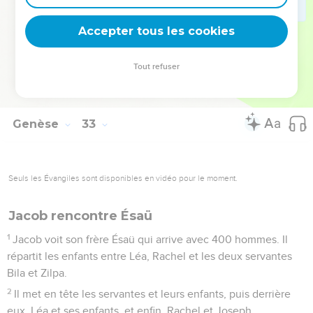
muscle de la hanche. En effet, Jacob a été blessé à ce
Accepter tous les cookies
muscle.
© Société biblique française – Bibli’O, 2000, avec autorisation. Pour vous procurer
Tout refuser
une Bible imprimée, rendez-vous sur www.editionsbiblio.fr
Genèse
33
Seuls les Évangiles sont disponibles en vidéo pour le moment.
Jacob rencontre Ésaü
1
Jacob voit son frère Ésaü qui arrive avec 400 hommes. Il
répartit les enfants entre Léa, Rachel et les deux servantes
Bila et Zilpa.
2
Il met en tête les servantes et leurs enfants, puis derrière
eux, Léa et ses enfants, et enfin, Rachel et Joseph.