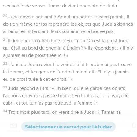
ses habits de veuve. Tamar devient enceinte de Juda.
20
Juda envoie son ami d’Adoullam porter le cabri promis. Il
doit en même temps reprendre les objets que Juda a donnés
à Tamar en attendant. Mais son ami ne la trouve pas.
21
Il demande aux habitants d’Énaïm : « Où est la prostituée
qui était au bord du chemin à Énaïm ? » Ils répondent : « Il n’y
a jamais eu de prostituée ici ! »
22
L’ami de Juda revient le voir et lui dit : « Je n’ai pas trouvé
la femme, et les gens de l’endroit m’ont dit : “Il n’y a jamais
eu de prostituée à cet endroit.” »
23
Juda répond à Hira : « Eh bien, qu’elle garde ces objets !
Ne nous couvrons pas de honte ! En tout cas, j’ai envoyé le
cabri, et toi, tu n’as pas retrouvé la femme ! »
24
Trois mois plus tard, on vient dire à Juda : « Tamar, ta
belle-fille, s’est prostituée. Maintenant elle est enceinte. »
Juda répond : « Faites-la sortir et brûlez-la vivante ! »
Contenus
Versions
Commentaires
Strong
Dictionnaire
25
Pendant qu’on met Tamar dehors, elle envoie quelqu’un