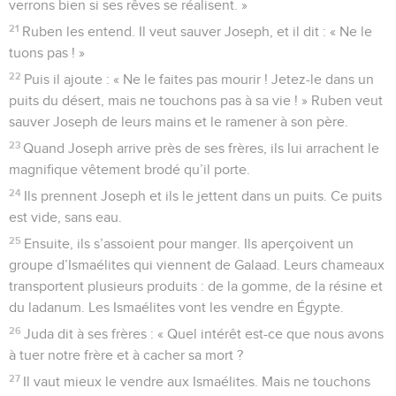
verrons bien si ses rêves se réalisent. »
21
Ruben les entend. Il veut sauver Joseph, et il dit : « Ne le
tuons pas ! »
22
Puis il ajoute : « Ne le faites pas mourir ! Jetez-le dans un
puits du désert, mais ne touchons pas à sa vie ! » Ruben veut
sauver Joseph de leurs mains et le ramener à son père.
23
Quand Joseph arrive près de ses frères, ils lui arrachent le
magnifique vêtement brodé qu’il porte.
24
Ils prennent Joseph et ils le jettent dans un puits. Ce puits
est vide, sans eau.
25
Ensuite, ils s’assoient pour manger. Ils aperçoivent un
groupe d’Ismaélites qui viennent de Galaad. Leurs chameaux
transportent plusieurs produits : de la gomme, de la résine et
du ladanum. Les Ismaélites vont les vendre en Égypte.
26
Juda dit à ses frères : « Quel intérêt est-ce que nous avons
à tuer notre frère et à cacher sa mort ?
27
Il vaut mieux le vendre aux Ismaélites. Mais ne touchons