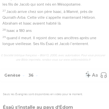
les fils de Jacob qui sont nés en Mésopotamie.
27
Jacob arrive chez son père Isaac, à Mamré, près de
Quiriath-Arba. Cette ville s’appelle maintenant Hébron.
Abraham et Isaac avaient habité là.
28
Isaac a 180 ans
29
quand il meurt. Il rejoint donc ses ancêtres après une
longue vieillesse. Ses fils Ésaü et Jacob l’enterrent.
© Société biblique française – Bibli’O, 2000, avec autorisation. Pour vous procurer
une Bible imprimée, rendez-vous sur www.editionsbiblio.fr
Genèse
36
Seuls les Évangiles sont disponibles en vidéo pour le moment.
Ésaü s'installe au pays d'Édom