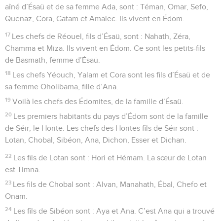
aîné d’Ésaü et de sa femme Ada, sont : Téman, Omar, Sefo,
Quenaz, Cora, Gatam et Amalec. Ils vivent en Édom.
17
Les chefs de Réouel, fils d’Ésaü, sont : Nahath, Zéra,
Chamma et Miza. Ils vivent en Édom. Ce sont les petits-fils
de Basmath, femme d’Ésaü.
18
Les chefs Yéouch, Yalam et Cora sont les fils d’Ésaü et de
sa femme Oholibama, fille d’Ana.
19
Voilà les chefs des Édomites, de la famille d’Ésaü.
20
Les premiers habitants du pays d’Édom sont de la famille
de Séir, le Horite. Les chefs des Horites fils de Séir sont :
Lotan, Chobal, Sibéon, Ana, Dichon, Esser et Dichan.
22
Les fils de Lotan sont : Hori et Hémam. La sœur de Lotan
est Timna.
23
Les fils de Chobal sont : Alvan, Manahath, Ébal, Chefo et
Onam.
24
Les fils de Sibéon sont : Aya et Ana. C’est Ana qui a trouvé