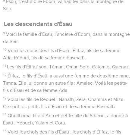
8
Ésaü, c’est-à-dire Édom, va habiter dans la montagne de
Séir.
Les descendants d'Ésaü
9
Voici la famille d’Ésaü, l’ancêtre d’Édom, dans la montagne
de Séir.
10
Voici les noms des fils d’Ésaü : Élifaz, fils de sa femme
Ada, Réouel, fils de sa femme Basmath.
11
Les fils d’Élifaz sont Téman, Omar, Sefo, Gatam et Quenaz.
12
Élifaz, le fils d’Ésaü, a aussi une femme de deuxième rang,
Timna. Elle lui donne un autre fils : Amalec. Voilà les petits-
fils d’Ésaü et de sa femme Ada.
13
Voici les fils de Réouel : Nahath, Zéra, Chamma et Miza.
Ce sont les petits-fils d’Ésaü et de sa femme Basmath.
14
Oholibama, fille d’Ana et petite-fille de Sibéon, a donné à
Ésaü : Yéouch, Yalam et Cora.
15
Voici les chefs des fils d’Ésaü : les chefs d’Élifaz, le fils