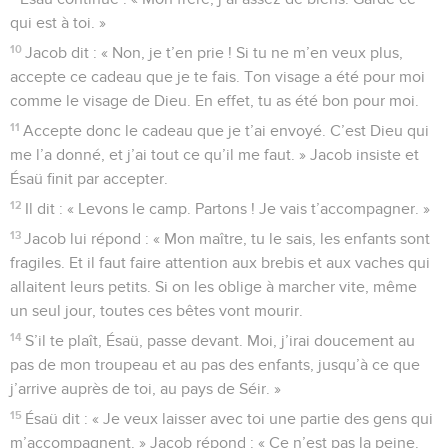
qui est à toi. »
10
Jacob dit : « Non, je t’en prie ! Si tu ne m’en veux plus,
accepte ce cadeau que je te fais. Ton visage a été pour moi
comme le visage de Dieu. En effet, tu as été bon pour moi.
11
Accepte donc le cadeau que je t’ai envoyé. C’est Dieu qui
me l’a donné, et j’ai tout ce qu’il me faut. » Jacob insiste et
Ésaü finit par accepter.
12
Il dit : « Levons le camp. Partons ! Je vais t’accompagner. »
13
Jacob lui répond : « Mon maître, tu le sais, les enfants sont
fragiles. Et il faut faire attention aux brebis et aux vaches qui
allaitent leurs petits. Si on les oblige à marcher vite, même
un seul jour, toutes ces bêtes vont mourir.
14
S’il te plaît, Ésaü, passe devant. Moi, j’irai doucement au
pas de mon troupeau et au pas des enfants, jusqu’à ce que
j’arrive auprès de toi, au pays de Séir. »
15
Ésaü dit : « Je veux laisser avec toi une partie des gens qui
m’accompagnent. » Jacob répond : « Ce n’est pas la peine.