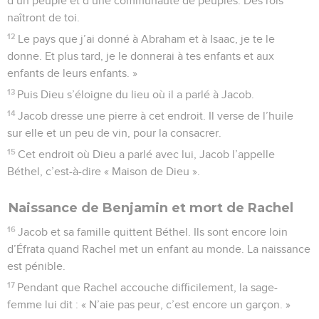
d’un peuple et d’une communauté de peuples. Des rois
naîtront de toi.
12
Le pays que j’ai donné à Abraham et à Isaac, je te le
donne. Et plus tard, je le donnerai à tes enfants et aux
enfants de leurs enfants. »
13
Puis Dieu s’éloigne du lieu où il a parlé à Jacob.
14
Jacob dresse une pierre à cet endroit. Il verse de l’huile
sur elle et un peu de vin, pour la consacrer.
15
Cet endroit où Dieu a parlé avec lui, Jacob l’appelle
Béthel, c’est-à-dire « Maison de Dieu ».
Naissance de Benjamin et mort de Rachel
16
Jacob et sa famille quittent Béthel. Ils sont encore loin
d’Éfrata quand Rachel met un enfant au monde. La naissance
est pénible.
17
Pendant que Rachel accouche difficilement, la sage-
femme lui dit : « N’aie pas peur, c’est encore un garçon. »