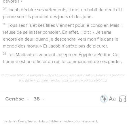
dévoré ! »
34
Jacob déchire ses vêtements, il met un habit de deuil et il
pleure son fils pendant des jours et des jours.
35
Tous ses fils et ses filles viennent pour le consoler. Mais il
refuse de se laisser consoler. En effet, il dit : « Je serai
encore en deuil quand je descendrai vers mon fils dans le
monde des morts. » Et Jacob n’arrête pas de pleurer.
36
Les Madianites vendent Joseph en Égypte à Potifar. Cet
homme est un officier du roi, le commandant de ses gardes.
© Société biblique française – Bibli’O, 2000, avec autorisation. Pour vous procurer
une Bible imprimée, rendez-vous sur www.editionsbiblio.fr
Genèse
38
Seuls les Évangiles sont disponibles en vidéo pour le moment.