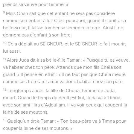
prends sa veuve pour femme. »
9
Mais Onan sait que cet enfant ne sera pas considéré
comme son enfant à lui. C’est pourquoi, quand il s’unit à sa
belle-sœur, il laisse tomber sa semence à terre. Ainsi il ne
donnera pas d’enfant à son frère.
10
Cela déplaît au SEIGNEUR, et le SEIGNEUR le fait mourir,
lui aussi.
11
Alors Juda dit à sa belle-fille Tamar : « Puisque tu es veuve,
va habiter chez ton père. Attends que mon fils Chéla soit
grand. » Il pense en effet : « Il ne faut pas que Chéla meure
comme ses frères. » Tamar va donc habiter chez son père.
12
Longtemps après, la fille de Choua, femme de Juda,
meurt. Quand le temps du deuil est fini, Juda va à Timna,
avec son ami Hira d’Adoullam. Il va voir ceux qui coupent la
laine de ses moutons.
13
Quelqu’un dit à Tamar : « Ton beau-père va à Timna pour
couper la laine de ses moutons. »