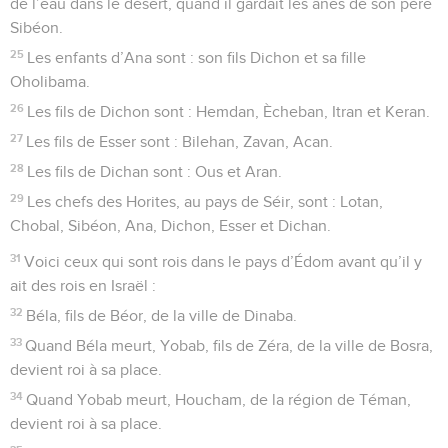
de l’eau dans le désert, quand il gardait les ânes de son père
Sibéon.
25
Les enfants d’Ana sont : son fils Dichon et sa fille
Oholibama.
26
Les fils de Dichon sont : Hemdan, Ècheban, Itran et Keran.
27
Les fils de Esser sont : Bilehan, Zavan, Acan.
28
Les fils de Dichan sont : Ous et Aran.
29
Les chefs des Horites, au pays de Séir, sont : Lotan,
Chobal, Sibéon, Ana, Dichon, Esser et Dichan.
31
Voici ceux qui sont rois dans le pays d’Édom avant qu’il y
ait des rois en Israël :
32
Béla, fils de Béor, de la ville de Dinaba.
33
Quand Béla meurt, Yobab, fils de Zéra, de la ville de Bosra,
devient roi à sa place.
34
Quand Yobab meurt, Houcham, de la région de Téman,
devient roi à sa place.