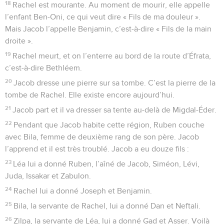
18
Rachel est mourante. Au moment de mourir, elle appelle
l’enfant Ben-Oni, ce qui veut dire « Fils de ma douleur ».
Mais Jacob l’appelle Benjamin, c’est-à-dire « Fils de la main
droite ».
19
Rachel meurt, et on l’enterre au bord de la route d’Éfrata,
c’est-à-dire Bethléem.
20
Jacob dresse une pierre sur sa tombe. C’est la pierre de la
tombe de Rachel. Elle existe encore aujourd’hui.
21
Jacob part et il va dresser sa tente au-delà de Migdal-Éder.
22
Pendant que Jacob habite cette région, Ruben couche
avec Bila, femme de deuxième rang de son père. Jacob
l’apprend et il est très troublé. Jacob a eu douze fils :
23
Léa lui a donné Ruben, l’aîné de Jacob, Siméon, Lévi,
Juda, Issakar et Zabulon.
24
Rachel lui a donné Joseph et Benjamin.
25
Bila, la servante de Rachel, lui a donné Dan et Neftali.
26
Zilpa, la servante de Léa, lui a donné Gad et Asser. Voilà