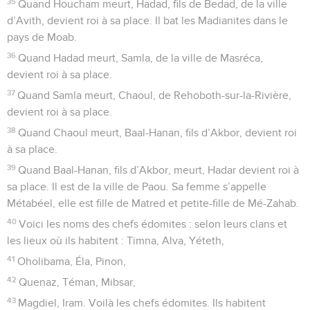
35
Quand Houcham meurt, Hadad, fils de Bedad, de la ville
d’Avith, devient roi à sa place. Il bat les Madianites dans le
pays de Moab.
36
Quand Hadad meurt, Samla, de la ville de Masréca,
devient roi à sa place.
37
Quand Samla meurt, Chaoul, de Rehoboth-sur-la-Rivière,
devient roi à sa place.
38
Quand Chaoul meurt, Baal-Hanan, fils d’Akbor, devient roi
à sa place.
39
Quand Baal-Hanan, fils d’Akbor, meurt, Hadar devient roi à
sa place. Il est de la ville de Paou. Sa femme s’appelle
Métabéel, elle est fille de Matred et petite-fille de Mé-Zahab.
40
Voici les noms des chefs édomites : selon leurs clans et
les lieux où ils habitent : Timna, Alva, Yéteth,
41
Oholibama, Éla, Pinon,
42
Quenaz, Téman, Mibsar,
43
Magdiel, Iram. Voilà les chefs édomites. Ils habitent