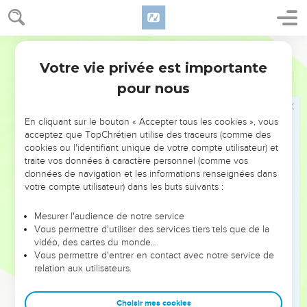
27
Puis il dit à Jacob : « Le jour se lève. Laisse-moi partir. »
Jacob répond : « Je ne te laisserai pas partir. Bénis-moi
Parole de Vie
d’abord. »
Votre vie privée est importante
Genèse
32
28
L’autre demande : « Quel est ton nom ? » Jacob répond :
pour nous
« Je m’appelle Jacob. »
29
L’autre continue : « Tu ne t’appelleras plus Jacob. Ton
En cliquant sur le bouton « Accepter tous les cookies », vous
nom sera Israël. En effet, tu as lutté avec Dieu et avec les
acceptez que TopChrétien utilise des traceurs (comme des
hommes, et tu as été le plus fort. »
cookies ou l'identifiant unique de votre compte utilisateur) et
traite vos données à caractère personnel (comme vos
30
Jacob lui demande : « Je t’en prie, dis-moi ton nom. »
données de navigation et les informations renseignées dans
L’autre répond : « Tu veux savoir mon nom ? Pourquoi
votre compte utilisateur) dans les buts suivants :
donc ? » Puis il bénit Jacob.
31
Jacob dit : « J’ai vu le visage de Dieu, et je suis encore en
Mesurer l'audience de notre service
Vous permettre d'utiliser des services tiers tels que de la
vie ! » Et il appelle cet endroit Penouel, c’est-à-dire « Visage
vidéo, des cartes du monde…
de Dieu ».
Vous permettre d'entrer en contact avec notre service de
32
relation aux utilisateurs.
Quand le soleil se lève, Jacob passe la rivière à Penouel. Il
boite à cause de sa hanche.
Choisir mes cookies
33
Aujourd’hui encore, les Israélites ne mangent pas le