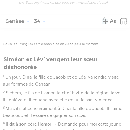
une Bible imprimée, rendez-vous sur www.editionsbiblio.fr
Genèse
34
Seuls les Évangiles sont disponibles en vidéo pour le moment.
Siméon et Lévi vengent leur sœur
déshonorée
1
Un jour, Dina, la fille de Jacob et de Léa, va rendre visite
aux femmes de Canaan.
2
Sichem, le fils de Hamor, le chef hivite de la région, la voit.
Il l’enlève et il couche avec elle en lui faisant violence.
3
Mais il s’attache vraiment à Dina, la fille de Jacob. Il l’aime
beaucoup et il essaie de gagner son cœur.
4
Il dit à son père Hamor : « Demande pour moi cette jeune