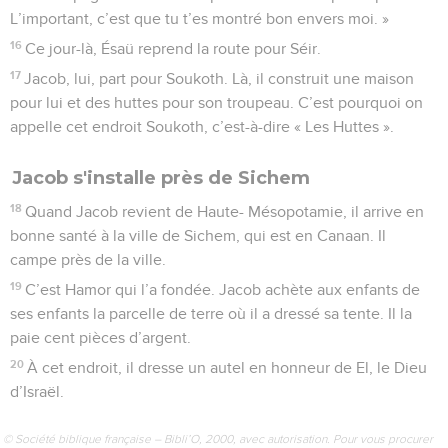
L’important, c’est que tu t’es montré bon envers moi. »
16
Ce jour-là, Ésaü reprend la route pour Séir.
17
Jacob, lui, part pour Soukoth. Là, il construit une maison
pour lui et des huttes pour son troupeau. C’est pourquoi on
appelle cet endroit Soukoth, c’est-à-dire « Les Huttes ».
Jacob s'installe près de Sichem
18
Quand Jacob revient de Haute- Mésopotamie, il arrive en
bonne santé à la ville de Sichem, qui est en Canaan. Il
campe près de la ville.
19
C’est Hamor qui l’a fondée. Jacob achète aux enfants de
ses enfants la parcelle de terre où il a dressé sa tente. Il la
paie cent pièces d’argent.
20
À cet endroit, il dresse un autel en honneur de El, le Dieu
d’Israël.
© Société biblique française – Bibli’O, 2000, avec autorisation. Pour vous procurer