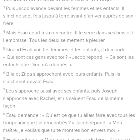
3
Puis Jacob avance devant les femmes et les enfants. Il
s’incline sept fois jusqu’à terre avant d’arriver auprès de son
frère.
4
Mais Ésaü court à sa rencontre. Il le serre dans ses bras et il
l’embrasse. Tous les deux se mettent à pleurer.
5
Quand Ésaü voit les femmes et les enfants, il demande :
« Qui sont ces gens avec toi ? » Jacob répond : « Ce sont les
enfants que Dieu m’a donnés. »
6
Bila et Zilpa s’approchent avec leurs enfants. Puis ils
s’inclinent devant Ésaü.
7
Léa s’approche aussi avec ses enfants, puis Joseph
s’approche avec Rachel, et ils saluent Ésaü de la même
façon.
8
Ésaü demande : « Qu’est-ce que tu allais faire avec tous les
troupeaux que j’ai rencontrés ? » Jacob répond : « Mon
maître, je voulais que tu te montres bon envers moi. »
9
Ésaü continue : « Mon frère, j’ai assez de biens. Garde ce