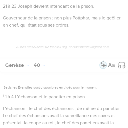
21 à 23
Joseph devient intendant de la prison.
Gouverneur de la prison
: non plus Potiphar, mais le geôlier
en chef, qui était sous ses ordres.
Autres ressources sur theotex.org, contact theotex@gmail.com
Genèse
40
Seuls les Évangiles sont disponibles en vidéo pour le moment.
1
1 à 4
L'échanson et le panetier en prison
L'échanson
: le chef des échansons ; de même du
panetier
.
Le chef des échansons avait la surveillance des caves et
présentait la coupe au roi ; le chef des panetiers avait la