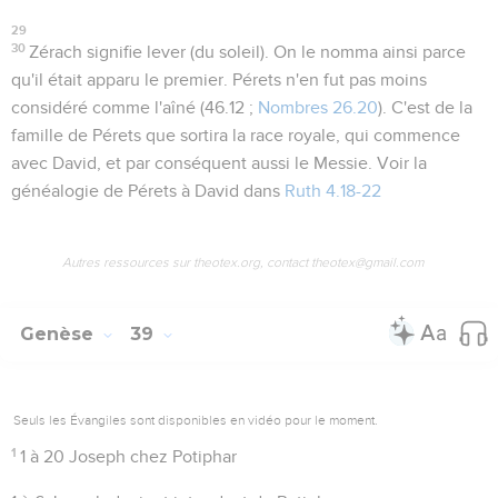
29
30
Zérach
signifie
lever
(du soleil). On le nomma ainsi parce
qu'il était apparu le premier. Pérets n'en fut pas moins
considéré comme l'aîné (
46.12 ;
Nombres 26.20
). C'est de la
famille de Pérets que sortira la race royale, qui commence
avec David, et par conséquent aussi le Messie. Voir la
généalogie de Pérets à David dans
Ruth 4.18-22
Autres ressources sur theotex.org, contact theotex@gmail.com
Genèse
39
Seuls les Évangiles sont disponibles en vidéo pour le moment.
1
1 à 20
Joseph chez Potiphar