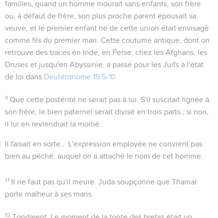
familles, quand un homme mourait sans enfants, son frère
ou, à défaut de frère, son plus proche parent épousait sa
veuve, et le premier enfant né de cette union était envisagé
comme fils du premier mari. Cette coutume antique, dont on
retrouve des traces en Inde, en Perse, chez les Afghans, les
Druses et jusqu'en Abyssinie, a passé pour les Juifs à l'état
de loi dans
Deutéronome 15.5-10
9
Que cette postérité ne serait pas à lui
. S'il suscitait lignée à
son frère, le bien paternel serait divisé en trois parts ; si non,
il lui en reviendrait la moitié.
Il faisait en sorte...
L'expression employée ne convient pas
bien au péché, auquel on a attaché le nom de cet homme.
11
Il ne faut pas qu'il meure
. Juda soupçonne que Thamar
porte malheur à ses maris.
12
Tondaient
. Le moment de la tonte des brebis était un