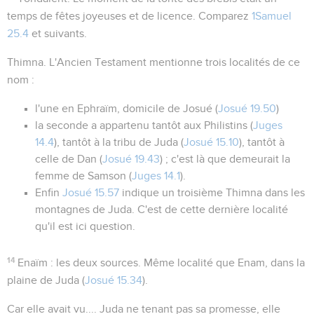
temps de fêtes joyeuses et de licence. Comparez
1Samuel
25.4
et suivants.
Thimna
. L'Ancien Testament mentionne trois localités de ce
nom :
l'une en Ephraïm, domicile de Josué (
Josué 19.50
)
la seconde a appartenu tantôt aux Philistins (
Juges
14.4
), tantôt à la tribu de Juda (
Josué 15.10
), tantôt à
celle de Dan (
Josué 19.43
) ; c'est là que demeurait la
femme de Samson (
Juges 14.1
).
Enfin
Josué 15.57
indique un troisième Thimna dans les
montagnes de Juda. C'est de cette dernière localité
qu'il est ici question.
14
Enaïm
:
les deux sources
. Même localité que
Enam
, dans la
plaine de Juda (
Josué 15.34
).
Car elle avait vu....
Juda ne tenant pas sa promesse, elle