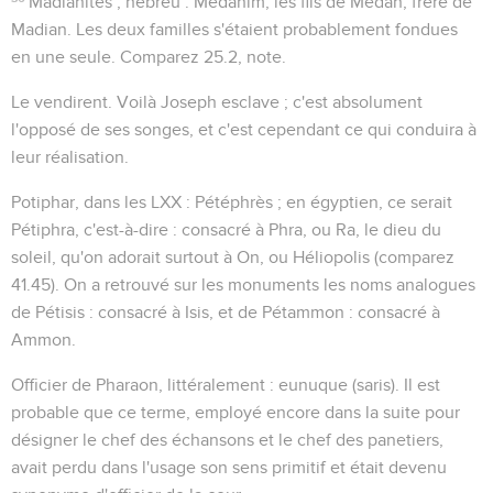
Madianites
; hébreu :
Medanim
, les fils de
Médan
, frère de
Madian. Les deux familles s'étaient probablement fondues
en une seule. Comparez
25.2
, note.
Le vendirent
. Voilà Joseph esclave ; c'est absolument
l'opposé de ses songes, et c'est cependant ce qui conduira à
leur réalisation.
Potiphar
, dans les LXX :
Pétéphrès
; en égyptien, ce serait
Pétiphra
, c'est-à-dire : consacré à Phra, ou Ra, le dieu du
soleil, qu'on adorait surtout à On, ou Héliopolis (comparez
41.45
). On a retrouvé sur les monuments les noms analogues
de
Pétisis
: consacré à Isis, et de
Pétammon
: consacré à
Ammon.
Officier de Pharaon
, littéralement :
eunuque
(
saris
). Il est
probable que ce terme, employé encore dans la suite pour
désigner le chef des échansons et le chef des panetiers,
avait perdu dans l'usage son sens primitif et était devenu