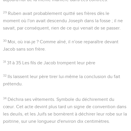
29
Ruben avait probablement quitté ses frères dès le
moment où l'on avait descendu Joseph dans la fosse ; il ne
savait, par conséquent, rien de ce qui venait de se passer.
30
Moi, où irai-je ?
Comme aîné, il n'ose reparaître devant
Jacob sans son frère.
31
31 à 35
Les fils de Jacob trompent leur père
32
Ils laissent leur père tirer lui-même la conclusion du fait
prétendu.
34
Déchira ses vêtements
. Symbole du déchirement du
cœur. Cet acte devint plus tard un signe de convention dans
les deuils, et les Juifs se bornèrent à déchirer leur robe sur la
poitrine, sur une longueur d'environ dix centimètres.