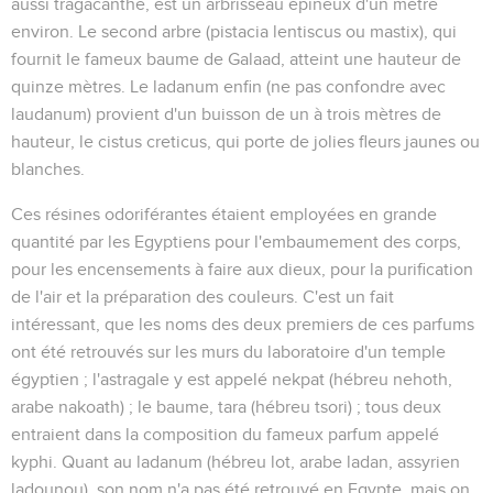
aussi tragacanthe, est un arbrisseau épineux d'un mètre
environ. Le second arbre (
pistacia lentiscus
ou
mastix
), qui
fournit le fameux baume de Galaad, atteint une hauteur de
quinze mètres. Le ladanum enfin (ne pas confondre avec
laudanum) provient d'un buisson de un à trois mètres de
hauteur, le
cistus creticus
, qui porte de jolies fleurs jaunes ou
blanches.
Ces résines odoriférantes étaient employées en grande
quantité par les Egyptiens pour l'embaumement des corps,
pour les encensements à faire aux dieux, pour la purification
de l'air et la préparation des couleurs. C'est un fait
intéressant, que les noms des deux premiers de ces parfums
ont été retrouvés sur les murs du laboratoire d'un temple
égyptien ; l'astragale y est appelé
nekpat
(hébreu
nehoth
,
arabe
nakoath
) ; le baume,
tara
(hébreu
tsori
) ; tous deux
entraient dans la composition du fameux parfum appelé
kyphi
. Quant au
ladanum
(hébreu
lot
, arabe
ladan
, assyrien
ladounou
), son nom n'a pas été retrouvé en Egypte, mais on