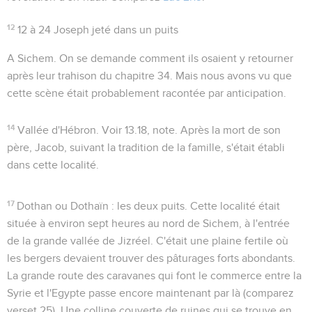
12
12 à 24
Joseph jeté dans un puits
A Sichem
. On se demande comment ils osaient y retourner
après leur trahison du chapitre 34. Mais nous avons vu que
cette scène était probablement racontée par anticipation.
14
Vallée d'Hébron
. Voir
13.18
, note. Après la mort de son
père, Jacob, suivant la tradition de la famille, s'était établi
dans cette localité.
17
Dothan
ou
Dothaïn
:
les deux puits
. Cette localité était
située à environ sept heures au nord de Sichem, à l'entrée
de la grande vallée de Jizréel. C'était une plaine fertile où
les bergers devaient trouver des pâturages forts abondants.
La grande route des caravanes qui font le commerce entre la
Syrie et l'Egypte passe encore maintenant par là (comparez
verset 25). Une colline couverte de ruines qui se trouve en