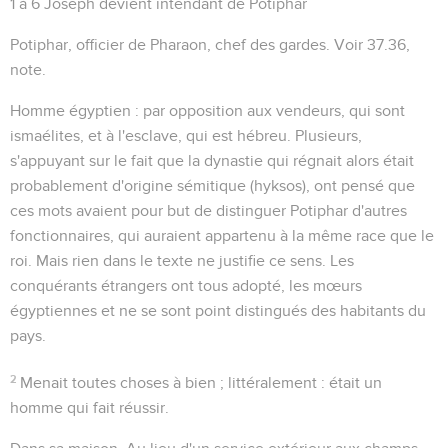
1 à 6
Joseph devient intendant de Potiphar
Potiphar, officier de Pharaon, chef des gardes
. Voir
37.36
,
note.
Homme égyptien
: par opposition aux vendeurs, qui sont
ismaélites, et à l'esclave, qui est hébreu. Plusieurs,
s'appuyant sur le fait que la dynastie qui régnait alors était
probablement d'origine sémitique (hyksos), ont pensé que
ces mots avaient pour but de distinguer Potiphar d'autres
fonctionnaires, qui auraient appartenu à la même race que le
roi. Mais rien dans le texte ne justifie ce sens. Les
conquérants étrangers ont tous adopté, les mœurs
égyptiennes et ne se sont point distingués des habitants du
pays.
2
Menait toutes choses à bien
; littéralement :
était un
homme qui fait réussir
.