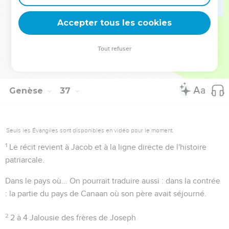
Mibtsar
. Un ouvrage du moyen-âge parle d'une localité du
nom de
Mabsara
, non loin de Pétra.
Accepter tous les cookies
Tout refuser
Autres ressources sur theotex.org, contact theotex@gmail.com
Genèse
37
Seuls les Évangiles sont disponibles en vidéo pour le moment.
1
Le récit revient à Jacob et à la ligne directe de l'histoire
patriarcale.
Dans le pays où...
On pourrait traduire aussi :
dans la contrée
: la partie du pays de Canaan où son père avait séjourné.
2
2 à 4
Jalousie des frères de Joseph