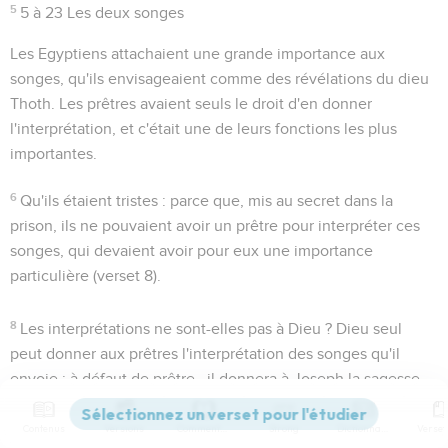
5
5 à 23
Les deux songes
Les Egyptiens attachaient une grande importance aux
songes, qu'ils envisageaient comme des révélations du dieu
Thoth. Les prêtres avaient seuls le droit d'en donner
l'interprétation, et c'était une de leurs fonctions les plus
importantes.
6
Qu'ils étaient tristes
: parce que, mis au secret dans la
prison, ils ne pouvaient avoir un prêtre pour interpréter ces
songes, qui devaient avoir pour eux une importance
particulière (verset 8).
8
Les interprétations ne sont-elles pas à Dieu ?
Dieu seul
peut donner aux prêtres l'interprétation des songes qu'il
envoie ; à défaut de prêtre., il donnera à Joseph la sagesse
nécessaire pour en tenir lieu.
Contenus
Versions
Commentaires
Strong
Dictionnaire
9