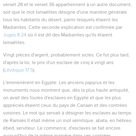
verset 28 et le verset 36 appartiennent à un autre document,
soit que le mot Ismaélites désigne d'une manière générale
tous les habitants du désert, parmi lesquels étaient les
Madianites. Cette seconde explication est confirmée par
Juges 8.24
où il est dit des Madianites qu'ils étaient
Ismaélites.
Vingt pièces d'argent
, probablement
sicles
. Ce fut plus tard,
d'après la loi, le prix d'un esclave de cinq à vingt ans
(
Lévitique 17.5
).
L'emmenèrent en Egypte
. Les anciens papyrus et les
monuments nous montrent que, dès la plus haute antiquité,
on avait des foules d'esclaves en Egypte et que les plus
appréciés étaient ceux du pays de Canaan et des contrées
voisines. Le mot qui servait à désigner les esclaves au temps
de Ramsès II était même un mot sémitique,
abata
, en hébreu
ébed
, serviteur. Le commerce, d'esclaves se fait encore
aujourd'hui de la même manière dans ces contrées.