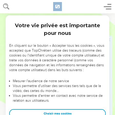
Cette liste de onze chefs d'Esaü étonne, après celle toute
différente des versets 45 à 49. Les expressions
selon leurs
lieux
et
selon leurs demeures
(verset 43) permettent d'y voir
Bible annotée
des renseignements géographiques. Cependant quelques-
Votre vie privée est importante
Genèse
36
uns de ces noms seulement désignent des lieux connus, et
pour nous
plusieurs se trouvent comme noms de personnes dans les
listes précédentes. Ces personnes ont probablement donné
En cliquant sur le bouton « Accepter tous les cookies », vous
leur nom à une localité.
acceptez que TopChrétien utilise des traceurs (comme des
cookies ou l'identifiant unique de votre compte utilisateur) et
41
traite vos données à caractère personnel (comme vos
Ela
, localité nommée ailleurs
Elath
, au fond du golfe
données de navigation et les informations renseignées dans
Elanitique. Comarez
14.6
votre compte utilisateur) dans les buts suivants :
Pinon
, ou
Punon
d'après
Nombres 32.42
, l'une des stations
Mesurer l'audience de notre service
des Israélites dans le désert. Au moyen-âge, il existait
Vous permettre d'utiliser des services tiers tels que de la
encore un endroit de ce nom, avec des mines où l'on faisait
vidéo, des cartes du monde…
Vous permettre d'entrer en contact avec notre service de
travailler les malfaiteurs, entre Tsoar et Pétra.
relation aux utilisateurs.
42
Kénaz
et
Théman
. Voir verset 11.
Choisir mes cookies