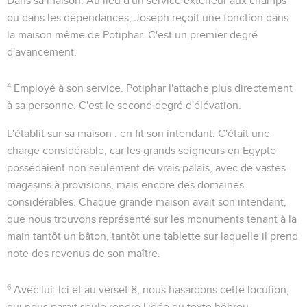
Dans sa maison
. Au lieu d'un service extérieur aux champs
ou dans les dépendances, Joseph reçoit une fonction dans
la maison même de Potiphar. C'est un premier degré
d'avancement.
4
Employé à son service
. Potiphar l'attache plus directement
à sa personne. C'est le second degré d'élévation.
L'établit sur sa maison
: en fit son intendant. C'était une
charge considérable, car les grands seigneurs en Egypte
possédaient non seulement de vrais palais, avec de vastes
magasins à provisions, mais encore des domaines
considérables. Chaque grande maison avait son intendant,
que nous trouvons représenté sur les monuments tenant à la
main tantôt un bâton, tantôt une tablette sur laquelle il prend
note des revenus de son maître.
6
Avec lui
. Ici et au verset 8, nous hasardons cette locution,
qui nous parait seule rendre l'idée du texte hébreu.