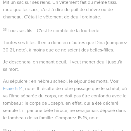
Mit un sac sur ses reins
. Un vêtement fait du même tissu
rude que les sacs, c'est-à-dire de poil de chèvre ou de
chameau. C'était le vêtement de deuil ordinaire.
35
Tous ses fils...
C'est le comble de la fourberie.
Toutes ses filles
. Il en a donc eu d'autres que Dina (comparez
30.21
, note), à moins que ce ne soient des belles-filles.
Je descendrai en menant deuil
. Il veut mener deuil jusqu'à
sa mort.
Au sépulcre
: en hébreu
schéol
, le séjour des morts. Voir
Esaïe 5.14
, note. Il résulte de notre passage que le schéol, où
va l'âme séparée du corps, ne doit pas être confondu avec le
tombeau ; le corps de Joseph, en effet, qui a été déchiré,
semble-t-il, par une bête féroce, ne sera jamais déposé dans
le tombeau de sa famille. Comparez
15.15
, note.
36