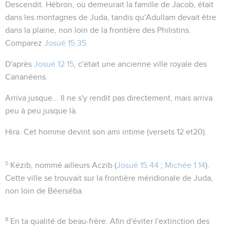
Descendit
. Hébron, où demeurait la famille de Jacob, était
dans les montagnes de Juda, tandis qu'Adullam devait être
dans la plaine, non loin de la frontière des Philistins.
Comparez
Josué 15.35
D'après
Josué 12.15
, c'était une ancienne ville royale des
Cananéens.
Arriva jusque...
Il ne s'y rendit pas directement, mais arriva
peu à peu jusque là.
Hira
. Cet homme devint son ami intime (versets 12 et20).
5
Kézib
, nommé ailleurs
Aczib
(
Josué 15.44
;
Michée 1.14
).
Cette ville se trouvait sur la frontière méridionale de Juda,
non loin de Béerséba.
8
En ta qualité de beau-frère
. Afin d'éviter l'extinction des