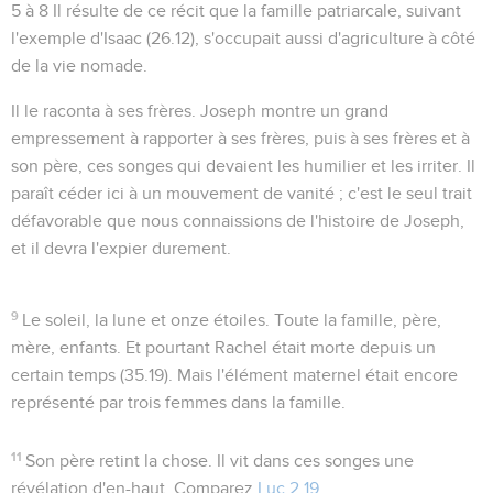
5 à 8
Il résulte de ce récit que la famille patriarcale, suivant
l'exemple d'Isaac (
26.12
), s'occupait aussi d'agriculture à côté
de la vie nomade.
Il le raconta à ses frères
. Joseph montre un grand
empressement à rapporter à ses frères, puis à ses frères et à
son père, ces songes qui devaient les humilier et les irriter. Il
paraît céder ici à un mouvement de vanité ; c'est le seul trait
défavorable que nous connaissions de l'histoire de Joseph,
et il devra l'expier durement.
9
Le soleil, la lune et onze étoiles
. Toute la famille, père,
mère, enfants. Et pourtant Rachel était morte depuis un
certain temps (
35.19
). Mais l'élément maternel était encore
représenté par trois femmes dans la famille.
11
Son père retint la chose
. Il vit dans ces songes une
révélation d'en-haut. Comparez
Luc 2.19
.