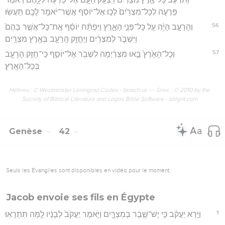
פַּרְעֹ֤ה לְכָל־מִצְרַ֙יִם֙ לְכ֣וּ אֶל־יוֹסֵ֔ף אֲשֶׁר־יֹאמַ֥ר לָכֶ֖ם תַּעֲשֽׂוּ׃
56
וְהָרָעָ֣ב הָיָ֔ה עַ֖ל כָּל־פְּנֵ֣י הָאָ֑רֶץ וַיִּפְתַּ֨ח יוֹסֵ֜ף אֶֽת־כָּל־אֲשֶׁ֤ר בָּהֶם֙
וַיִּשְׁבֹּ֣ר לְמִצְרַ֔יִם וַיֶּחֱזַ֥ק הָֽרָעָ֖ב בְּאֶ֥רֶץ מִצְרָֽיִם׃
57
וְכָל־הָאָ֙רֶץ֙ בָּ֣אוּ מִצְרַ֔יְמָה לִשְׁבֹּ֖ר אֶל־יוֹסֵ֑ף כִּֽי־חָזַ֥ק הָרָעָ֖ב
בְּכָל־הָאָֽרֶץ׃
Hébreu : © Westminster Leningrad Codex - tanach.us --- Grec : © 2010 by the
Society of Biblical Literature and Logos Bible Software - sblgnt.com
Genèse
42
Seuls les Évangiles sont disponibles en vidéo pour le moment.
Jacob envoie ses fils en Égypte
1
וַיַּ֣רְא יַעֲקֹ֔ב כִּ֥י יֶשׁ־שֶׁ֖בֶר בְּמִצְרָ֑יִם וַיֹּ֤אמֶר יַעֲקֹב֙ לְבָנָ֔יו לָ֖מָּה תִּתְרָאֽוּ׃