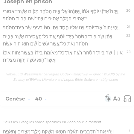
Joseph en prison
20
וַיִּקַּח֩ אֲדֹנֵ֨י יוֹסֵ֜ף אֹת֗וֹ וַֽיִּתְּנֵ֙הוּ֙ אֶל־בֵּ֣ית הַסֹּ֔הַר מְק֕וֹם אֲשֶׁר־*אסורי
**אֲסִירֵ֥י הַמֶּ֖לֶךְ אֲסוּרִ֑ים וַֽיְהִי־שָׁ֖ם בְּבֵ֥ית הַסֹּֽהַר׃
21
וַיְהִ֤י יְהוָה֙ אֶת־יוֹסֵ֔ף וַיֵּ֥ט אֵלָ֖יו חָ֑סֶד וַיִּתֵּ֣ן חִנּ֔וֹ בְּעֵינֵ֖י שַׂ֥ר בֵּית־הַסֹּֽהַר׃
22
וַיִּתֵּ֞ן שַׂ֤ר בֵּית־הַסֹּ֙הַר֙ בְּיַד־יוֹסֵ֔ף אֵ֚ת כָּל־הָ֣אֲסִירִ֔ם אֲשֶׁ֖ר בְּבֵ֣ית
הַסֹּ֑הַר וְאֵ֨ת כָּל־אֲשֶׁ֤ר עֹשִׂים֙ שָׁ֔ם ה֖וּא הָיָ֥ה עֹשֶֽׂה׃
23
אֵ֣ין ׀ שַׂ֣ר בֵּית־הַסֹּ֗הַר רֹאֶ֤ה אֶֽת־כָּל־מְא֙וּמָה֙ בְּיָד֔וֹ בַּאֲשֶׁ֥ר יְהוָ֖ה אִתּ֑וֹ
וַֽאֲשֶׁר־ה֥וּא עֹשֶׂ֖ה יְהוָ֥ה מַצְלִֽיחַ׃
Hébreu : © Westminster Leningrad Codex - tanach.us --- Grec : © 2010 by the
Society of Biblical Literature and Logos Bible Software - sblgnt.com
Genèse
40
Seuls les Évangiles sont disponibles en vidéo pour le moment.
1
וַיְהִ֗י אַחַר֙ הַדְּבָרִ֣ים הָאֵ֔לֶּה חָֽטְא֛וּ מַשְׁקֵ֥ה מֶֽלֶךְ־מִצְרַ֖יִם וְהָאֹפֶ֑ה