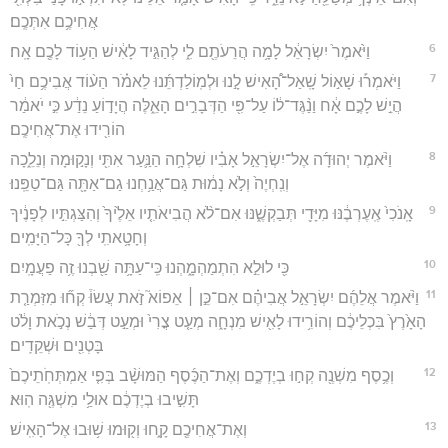
אֲחִיכֶ֥ם אִתְּכֶֽם׃
6
וַיֹּ֙אמֶר֙ יִשְׂרָאֵ֔ל לָמָ֥ה הֲרֵעֹתֶ֖ם לִ֑י לְהַגִּ֣יד לָאִ֔ישׁ הַע֥וֹד לָכֶ֖ם אָֽח׃
7
וַיֹּאמְר֡וּ שָׁא֣וֹל שָֽׁאַל־הָ֠אִישׁ לָ֣נוּ וּלְמֽוֹלַדְתֵּ֜נוּ לֵאמֹ֗ר הַע֨וֹד אֲבִיכֶ֥ם חַי֙
הֲיֵ֣שׁ לָכֶ֣ם אָ֔ח וַנַ֨גֶּד־ל֔וֹ עַל־פִּ֖י הַדְּבָרִ֣ים הָאֵ֑לֶּה הֲיָד֣וֹעַ נֵדַ֔ע כִּ֣י יֹאמַ֔ר
הוֹרִ֖ידוּ אֶת־אֲחִיכֶֽם׃
8
וַיֹּ֨אמֶר יְהוּדָ֜ה אֶל־יִשְׂרָאֵ֣ל אָבִ֗יו שִׁלְחָ֥ה הַנַּ֛עַר אִתִּ֖י וְנָק֣וּמָה וְנֵלֵ֑כָה
וְנִֽחְיֶה֙ וְלֹ֣א נָמ֔וּת גַּם־אֲנַ֥חְנוּ גַם־אַתָּ֖ה גַּם־טַפֵּֽנוּ׃
9
אָֽנֹכִי֙ אֶֽעֶרְבֶ֔נּוּ מִיָּדִ֖י תְּבַקְשֶׁ֑נּוּ אִם־לֹ֨א הֲבִיאֹתִ֤יו אֵלֶ֙יךָ֙ וְהִצַּגְתִּ֣יו לְפָנֶ֔יךָ
וְחָטָ֥אתִֽי לְךָ֖ כָּל־הַיָּמִֽים׃
10
כִּ֖י לוּלֵ֣א הִתְמַהְמָ֑הְנוּ כִּֽי־עַתָּ֥ה שַׁ֖בְנוּ זֶ֥ה פַעֲמָֽיִם׃
11
וַיֹּ֨אמֶר אֲלֵהֶ֜ם יִשְׂרָאֵ֣ל אֲבִיהֶ֗ם אִם־כֵּ֣ן ׀ אֵפוֹא֮ זֹ֣את עֲשׂוּ֒ קְח֞וּ מִזִּמְרַ֤ת
הָאָ֙רֶץ֙ בִּכְלֵיכֶ֔ם וְהוֹרִ֥ידוּ לָאִ֖ישׁ מִנְחָ֑ה מְעַ֤ט צֳרִי֙ וּמְעַ֣ט דְּבַ֔שׁ נְכֹ֣את וָלֹ֔ט
בָּטְנִ֖ים וּשְׁקֵדִֽים׃
12
וְכֶ֥סֶף מִשְׁנֶ֖ה קְח֣וּ בְיֶדְכֶ֑ם וְאֶת־הַכֶּ֜סֶף הַמּוּשָׁ֨ב בְּפִ֤י אַמְתְּחֹֽתֵיכֶם֙
תָּשִׁ֣יבוּ בְיֶדְכֶ֔ם אוּלַ֥י מִשְׁגֶּ֖ה הֽוּא׃
13
וְאֶת־אֲחִיכֶ֖ם קָ֑חוּ וְק֖וּמוּ שׁ֥וּבוּ אֶל־הָאִֽישׁ׃