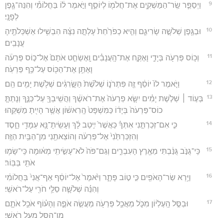
9
וַיְסַפֵּ֧ר שַֽׂר־הַמַּשְׁקִ֛ים אֶת־חֲלֹמ֖וֹ לְיוֹסֵ֑ף וַיֹּ֣אמֶר ל֔וֹ בַּחֲלוֹמִ֕י וְהִנֵּה־גֶ֖פֶן
לְפָנָֽי׃
10
וּבַגֶּ֖פֶן שְׁלֹשָׁ֣ה שָׂרִיגִ֑ם וְהִ֤יא כְפֹרַ֙חַת֙ עָלְתָ֣ה נִצָּ֔הּ הִבְשִׁ֥ילוּ אַשְׁכְּלֹתֶ֖יהָ
עֲנָבִֽים׃
11
וְכ֥וֹס פַּרְעֹ֖ה בְּיָדִ֑י וָאֶקַּ֣ח אֶת־הָֽעֲנָבִ֗ים וָֽאֶשְׂחַ֤ט אֹתָם֙ אֶל־כּ֣וֹס פַּרְעֹ֔ה
וָאֶתֵּ֥ן אֶת־הַכּ֖וֹס עַל־כַּ֥ף פַּרְעֹֽה׃
12
וַיֹּ֤אמֶר לוֹ֙ יוֹסֵ֔ף זֶ֖ה פִּתְרֹנ֑וֹ שְׁלֹ֙שֶׁת֙ הַשָּׂ֣רִגִ֔ים שְׁלֹ֥שֶׁת יָמִ֖ים הֵֽם׃
13
בְּע֣וֹד ׀ שְׁלֹ֣שֶׁת יָמִ֗ים יִשָּׂ֤א פַרְעֹה֙ אֶת־רֹאשֶׁ֔ךָ וַהֲשִֽׁיבְךָ֖ עַל־כַּנֶּ֑ךָ וְנָתַתָּ֤
כוֹס־פַּרְעֹה֙ בְּיָד֔וֹ כַּמִּשְׁפָּט֙ הָֽרִאשׁ֔וֹן אֲשֶׁ֥ר הָיִ֖יתָ מַשְׁקֵֽהוּ׃
14
כִּ֧י אִם־זְכַרְתַּ֣נִי אִתְּךָ֗ כַּאֲשֶׁר֙ יִ֣יטַב לָ֔ךְ וְעָשִֽׂיתָ־נָּ֥א עִמָּדִ֖י חָ֑סֶד
וְהִזְכַּרְתַּ֙נִי֙ אֶל־פַּרְעֹ֔ה וְהוֹצֵאתַ֖נִי מִן־הַבַּ֥יִת הַזֶּֽה׃
15
כִּֽי־גֻנֹּ֣ב גֻּנַּ֔בְתִּי מֵאֶ֖רֶץ הָעִבְרִ֑ים וְגַם־פֹּה֙ לֹא־עָשִׂ֣יתִֽי מְא֔וּמָה כִּֽי־שָׂמ֥וּ
אֹתִ֖י בַּבּֽוֹר׃
16
וַיַּ֥רְא שַׂר־הָאֹפִ֖ים כִּ֣י ט֣וֹב פָּתָ֑ר וַיֹּ֙אמֶר֙ אֶל־יוֹסֵ֔ף אַף־אֲנִי֙ בַּחֲלוֹמִ֔י
וְהִנֵּ֗ה שְׁלֹשָׁ֛ה סַלֵּ֥י חֹרִ֖י עַל־רֹאשִֽׁי׃
17
וּבַסַּ֣ל הָֽעֶלְי֔וֹן מִכֹּ֛ל מַאֲכַ֥ל פַּרְעֹ֖ה מַעֲשֵׂ֣ה אֹפֶ֑ה וְהָע֗וֹף אֹכֵ֥ל אֹתָ֛ם
מִן־הַסַּ֖ל מֵעַ֥ל רֹאשִֽׁי׃