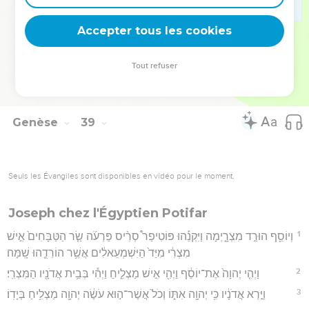
וַיִּקְרָ֥א שְׁמ֖וֹ פָּֽרֶץ׃
Accepter tous les cookies
30
וְאַחַר֙ יָצָ֣א אָחִ֔יו אֲשֶׁ֥ר עַל־יָד֖וֹ הַשָּׁנִ֑י וַיִּקְרָ֥א שְׁמ֖וֹ זָֽרַח׃
Hébreu : © Westminster Leningrad Codex - tanach.us --- Grec : © 2010 by the
Tout refuser
Society of Biblical Literature and Logos Bible Software - sblgnt.com
Genèse
39
Seuls les Évangiles sont disponibles en vidéo pour le moment.
Joseph chez l'Égyptien Potifar
1
וְיוֹסֵ֖ף הוּרַ֣ד מִצְרָ֑יְמָה וַיִּקְנֵ֡הוּ פּוֹטִיפַר֩ סְרִ֨יס פַּרְעֹ֜ה שַׂ֤ר הַטַּבָּחִים֙ אִ֣ישׁ
מִצְרִ֔י מִיַּד֙ הַיִּשְׁמְעֵאלִ֔ים אֲשֶׁ֥ר הוֹרִדֻ֖הוּ שָֽׁמָּה׃
2
וַיְהִ֤י יְהוָה֙ אֶת־יוֹסֵ֔ף וַיְהִ֖י אִ֣ישׁ מַצְלִ֑יחַ וַיְהִ֕י בְּבֵ֥ית אֲדֹנָ֖יו הַמִּצְרִֽי׃
3
וַיַּ֣רְא אֲדֹנָ֔יו כִּ֥י יְהוָ֖ה אִתּ֑וֹ וְכֹל֙ אֲשֶׁר־ה֣וּא עֹשֶׂ֔ה יְהוָ֖ה מַצְלִ֥יחַ בְּיָדֽוֹ׃