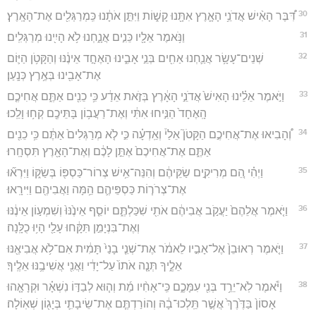
30
דִּ֠בֶּר הָאִ֨ישׁ אֲדֹנֵ֥י הָאָ֛רֶץ אִתָּ֖נוּ קָשׁ֑וֹת וַיִּתֵּ֣ן אֹתָ֔נוּ כִּֽמְרַגְּלִ֖ים אֶת־הָאָֽרֶץ׃
31
וַנֹּ֥אמֶר אֵלָ֖יו כֵּנִ֣ים אֲנָ֑חְנוּ לֹ֥א הָיִ֖ינוּ מְרַגְּלִֽים׃
32
שְׁנֵים־עָשָׂ֥ר אֲנַ֛חְנוּ אַחִ֖ים בְּנֵ֣י אָבִ֑ינוּ הָאֶחָ֣ד אֵינֶ֔נּוּ וְהַקָּטֹ֥ן הַיּ֛וֹם
אֶת־אָבִ֖ינוּ בְּאֶ֥רֶץ כְּנָֽעַן׃
33
וַיֹּ֣אמֶר אֵלֵ֗ינוּ הָאִישׁ֙ אֲדֹנֵ֣י הָאָ֔רֶץ בְּזֹ֣את אֵדַ֔ע כִּ֥י כֵנִ֖ים אַתֶּ֑ם אֲחִיכֶ֤ם
הָֽאֶחָד֙ הַנִּ֣יחוּ אִתִּ֔י וְאֶת־רַעֲב֥וֹן בָּתֵּיכֶ֖ם קְח֥וּ וָלֵֽכוּ׃
34
וְ֠הָבִיאוּ אֶת־אֲחִיכֶ֣ם הַקָּטֹן֮ אֵלַי֒ וְאֵֽדְעָ֗ה כִּ֣י לֹ֤א מְרַגְּלִים֙ אַתֶּ֔ם כִּ֥י כֵנִ֖ים
אַתֶּ֑ם אֶת־אֲחִיכֶם֙ אֶתֵּ֣ן לָכֶ֔ם וְאֶת־הָאָ֖רֶץ תִּסְחָֽרוּ׃
35
וַיְהִ֗י הֵ֚ם מְרִיקִ֣ים שַׂקֵּיהֶ֔ם וְהִנֵּה־אִ֥ישׁ צְרוֹר־כַּסְפּ֖וֹ בְּשַׂקּ֑וֹ וַיִּרְא֞וּ
אֶת־צְרֹר֧וֹת כַּסְפֵּיהֶ֛ם הֵ֥מָּה וַאֲבִיהֶ֖ם וַיִּירָֽאוּ׃
36
וַיֹּ֤אמֶר אֲלֵהֶם֙ יַעֲקֹ֣ב אֲבִיהֶ֔ם אֹתִ֖י שִׁכַּלְתֶּ֑ם יוֹסֵ֤ף אֵינֶ֙נּוּ֙ וְשִׁמְע֣וֹן אֵינֶ֔נּוּ
וְאֶת־בִּנְיָמִ֣ן תִּקָּ֔חוּ עָלַ֖י הָי֥וּ כֻלָּֽנָה׃
37
וַיֹּ֤אמֶר רְאוּבֵן֙ אֶל־אָבִ֣יו לֵאמֹ֔ר אֶת־שְׁנֵ֤י בָנַי֙ תָּמִ֔ית אִם־לֹ֥א אֲבִיאֶ֖נּוּ
אֵלֶ֑יךָ תְּנָ֤ה אֹתוֹ֙ עַל־יָדִ֔י וַאֲנִ֖י אֲשִׁיבֶ֥נּוּ אֵלֶֽיךָ׃
38
וַיֹּ֕אמֶר לֹֽא־יֵרֵ֥ד בְּנִ֖י עִמָּכֶ֑ם כִּֽי־אָחִ֨יו מֵ֜ת וְה֧וּא לְבַדּ֣וֹ נִשְׁאָ֗ר וּקְרָאָ֤הוּ
אָסוֹן֙ בַּדֶּ֙רֶךְ֙ אֲשֶׁ֣ר תֵּֽלְכוּ־בָ֔הּ וְהוֹרַדְתֶּ֧ם אֶת־שֵׂיבָתִ֛י בְּיָג֖וֹן שְׁאֽוֹלָה׃