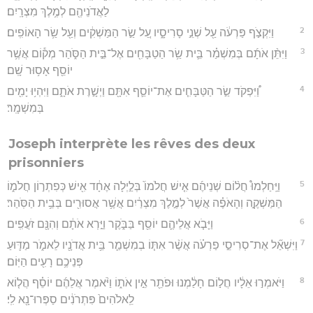
לַאֲדֹנֵיהֶ֖ם לְמֶ֥לֶךְ מִצְרָֽיִם׃
2
וַיִּקְצֹ֣ף פַּרְעֹ֔ה עַ֖ל שְׁנֵ֣י סָרִיסָ֑יו עַ֚ל שַׂ֣ר הַמַּשְׁקִ֔ים וְעַ֖ל שַׂ֥ר הָאוֹפִֽים׃
3
וַיִּתֵּ֨ן אֹתָ֜ם בְּמִשְׁמַ֗ר בֵּ֛ית שַׂ֥ר הַטַבָּחִ֖ים אֶל־בֵּ֣ית הַסֹּ֑הַר מְק֕וֹם אֲשֶׁ֥ר
יוֹסֵ֖ף אָס֥וּר שָֽׁם׃
4
וַ֠יִּפְקֹד שַׂ֣ר הַטַּבָּחִ֧ים אֶת־יוֹסֵ֛ף אִתָּ֖ם וַיְשָׁ֣רֶת אֹתָ֑ם וַיִּהְי֥וּ יָמִ֖ים
בְּמִשְׁמָֽר׃
Joseph interprète les rêves des deux
prisonniers
5
וַיַּֽחַלְמוּ֩ חֲל֨וֹם שְׁנֵיהֶ֜ם אִ֤ישׁ חֲלֹמוֹ֙ בְּלַ֣יְלָה אֶחָ֔ד אִ֖ישׁ כְּפִתְר֣וֹן חֲלֹמ֑וֹ
הַמַּשְׁקֶ֣ה וְהָאֹפֶ֗ה אֲשֶׁר֙ לְמֶ֣לֶךְ מִצְרַ֔יִם אֲשֶׁ֥ר אֲסוּרִ֖ים בְּבֵ֥ית הַסֹּֽהַר׃
6
וַיָּבֹ֧א אֲלֵיהֶ֛ם יוֹסֵ֖ף בַּבֹּ֑קֶר וַיַּ֣רְא אֹתָ֔ם וְהִנָּ֖ם זֹעֲפִֽים׃
7
וַיִּשְׁאַ֞ל אֶת־סְרִיסֵ֣י פַרְעֹ֗ה אֲשֶׁ֨ר אִתּ֧וֹ בְמִשְׁמַ֛ר בֵּ֥ית אֲדֹנָ֖יו לֵאמֹ֑ר מַדּ֛וּעַ
פְּנֵיכֶ֥ם רָעִ֖ים הַיּֽוֹם׃
8
וַיֹּאמְר֣וּ אֵלָ֔יו חֲל֣וֹם חָלַ֔מְנוּ וּפֹתֵ֖ר אֵ֣ין אֹת֑וֹ וַיֹּ֨אמֶר אֲלֵהֶ֜ם יוֹסֵ֗ף הֲל֤וֹא
לֵֽאלֹהִים֙ פִּתְרֹנִ֔ים סַפְּרוּ־נָ֖א לִֽי׃