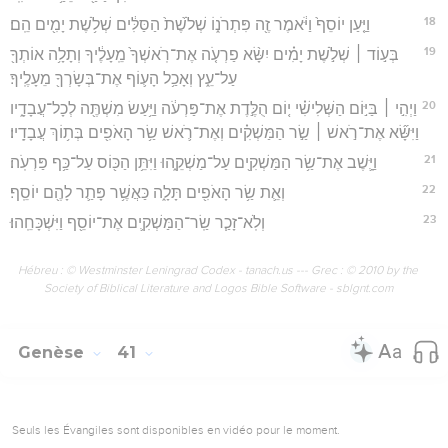
18
וַיַּ֤עַן יוֹסֵף֙ וַיֹּ֔אמֶר זֶ֖ה פִּתְרֹנ֑וֹ שְׁלֹ֙שֶׁת֙ הַסַּלִּ֔ים שְׁלֹ֥שֶׁת יָמִ֖ים הֵֽם׃
19
בְּע֣וֹד ׀ שְׁלֹ֣שֶׁת יָמִ֗ים יִשָּׂ֨א פַרְעֹ֤ה אֶת־רֹֽאשְׁךָ֙ מֵֽעָלֶ֔יךָ וְתָלָ֥ה אוֹתְךָ֖
עַל־עֵ֑ץ וְאָכַ֥ל הָע֛וֹף אֶת־בְּשָׂרְךָ֖ מֵעָלֶֽיךָ׃
20
וַיְהִ֣י ׀ בַּיּ֣וֹם הַשְּׁלִישִׁ֗י י֚וֹם הֻלֶּ֣דֶת אֶת־פַּרְעֹ֔ה וַיַּ֥עַשׂ מִשְׁתֶּ֖ה לְכָל־עֲבָדָ֑יו
וַיִּשָּׂ֞א אֶת־רֹ֣אשׁ ׀ שַׂ֣ר הַמַּשְׁקִ֗ים וְאֶת־רֹ֛אשׁ שַׂ֥ר הָאֹפִ֖ים בְּת֥וֹךְ עֲבָדָֽיו׃
21
וַיָּ֛שֶׁב אֶת־שַׂ֥ר הַמַּשְׁקִ֖ים עַל־מַשְׁקֵ֑הוּ וַיִּתֵּ֥ן הַכּ֖וֹס עַל־כַּ֥ף פַּרְעֹֽה׃
22
וְאֵ֛ת שַׂ֥ר הָאֹפִ֖ים תָּלָ֑ה כַּאֲשֶׁ֥ר פָּתַ֛ר לָהֶ֖ם יוֹסֵֽף׃
23
וְלֹֽא־זָכַ֧ר שַֽׂר־הַמַּשְׁקִ֛ים אֶת־יוֹסֵ֖ף וַיִּשְׁכָּחֵֽהוּ׃
Hébreu : © Westminster Leningrad Codex - tanach.us --- Grec : © 2010 by the
Society of Biblical Literature and Logos Bible Software - sblgnt.com
Genèse
41
Seuls les Évangiles sont disponibles en vidéo pour le moment.