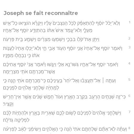
Joseph se fait reconnaître
1
וְלֹֽא־יָכֹ֨ל יוֹסֵ֜ף לְהִתְאַפֵּ֗ק לְכֹ֤ל הַנִּצָּבִים֙ עָלָ֔יו וַיִּקְרָ֕א הוֹצִ֥יאוּ כָל־אִ֖ישׁ
מֵעָלָ֑י וְלֹא־עָ֤מַד אִישׁ֙ אִתּ֔וֹ בְּהִתְוַדַּ֥ע יוֹסֵ֖ף אֶל־אֶחָֽיו׃
2
וַיִּתֵּ֥ן אֶת־קֹל֖וֹ בִּבְכִ֑י וַיִּשְׁמְע֣וּ מִצְרַ֔יִם וַיִּשְׁמַ֖ע בֵּ֥ית פַּרְעֹֽה׃
3
וַיֹּ֨אמֶר יוֹסֵ֤ף אֶל־אֶחָיו֙ אֲנִ֣י יוֹסֵ֔ף הַע֥וֹד אָבִ֖י חָ֑י וְלֹֽא־יָכְל֤וּ אֶחָיו֙ לַעֲנ֣וֹת
אֹת֔וֹ כִּ֥י נִבְהֲל֖וּ מִפָּנָֽיו׃
4
וַיֹּ֨אמֶר יוֹסֵ֧ף אֶל־אֶחָ֛יו גְּשׁוּ־נָ֥א אֵלַ֖י וַיִּגָּ֑שׁוּ וַיֹּ֗אמֶר אֲנִי֙ יוֹסֵ֣ף אֲחִיכֶ֔ם
אֲשֶׁר־מְכַרְתֶּ֥ם אֹתִ֖י מִצְרָֽיְמָה׃
5
וְעַתָּ֣ה ׀ אַל־תֵּעָ֣צְב֗וּ וְאַל־יִ֙חַר֙ בְּעֵ֣ינֵיכֶ֔ם כִּֽי־מְכַרְתֶּ֥ם אֹתִ֖י הֵ֑נָּה כִּ֣י
לְמִֽחְיָ֔ה שְׁלָחַ֥נִי אֱלֹהִ֖ים לִפְנֵיכֶֽם׃
6
כִּי־זֶ֛ה שְׁנָתַ֥יִם הָרָעָ֖ב בְּקֶ֣רֶב הָאָ֑רֶץ וְעוֹד֙ חָמֵ֣שׁ שָׁנִ֔ים אֲשֶׁ֥ר אֵין־חָרִ֖ישׁ
וְקָצִּֽיר׃
7
וַיִּשְׁלָחֵ֤נִי אֱלֹהִים֙ לִפְנֵיכֶ֔ם לָשׂ֥וּם לָכֶ֛ם שְׁאֵרִ֖ית בָּאָ֑רֶץ וּלְהַחֲי֣וֹת לָכֶ֔ם
לִפְלֵיטָ֖ה גְּדֹלָֽה׃
8
וְעַתָּ֗ה לֹֽא־אַתֶּ֞ם שְׁלַחְתֶּ֤ם אֹתִי֙ הֵ֔נָּה כִּ֖י הָאֱלֹהִ֑ים וַיְשִׂימֵ֨נִֽי לְאָ֜ב לְפַרְעֹ֗ה