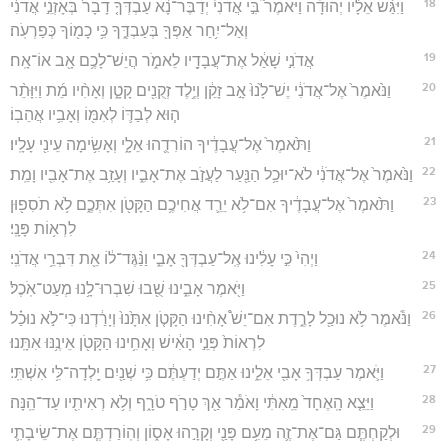
18
וַיִּגַּ֨שׁ אֵלָ֜יו יְהוּדָ֗ה וַיֹּאמֶר֮ בִּ֣י אֲדֹנִי֒ יְדַבֶּר־נָ֨א עַבְדְּךָ֤ דָבָר֙ בְּאָזְנֵ֣י אֲדֹנִ֔י
וְאַל־יִ֥חַר אַפְּךָ֖ בְּעַבְדֶּ֑ךָ כִּ֥י כָמ֖וֹךָ כְּפַרְעֹֽה׃
19
אֲדֹנִ֣י שָׁאַ֔ל אֶת־עֲבָדָ֖יו לֵאמֹ֑ר הֲיֵשׁ־לָכֶ֥ם אָ֖ב אוֹ־אָֽח׃
20
וַנֹּ֙אמֶר֙ אֶל־אֲדֹנִ֔י יֶשׁ־לָ֙נוּ֙ אָ֣ב זָקֵ֔ן וְיֶ֥לֶד זְקֻנִ֖ים קָטָ֑ן וְאָחִ֨יו מֵ֜ת וַיִּוָּתֵ֨ר
ה֧וּא לְבַדּ֛וֹ לְאִמּ֖וֹ וְאָבִ֥יו אֲהֵבֽוֹ׃
21
וַתֹּ֙אמֶר֙ אֶל־עֲבָדֶ֔יךָ הוֹרִדֻ֖הוּ אֵלָ֑י וְאָשִׂ֥ימָה עֵינִ֖י עָלָֽיו׃
22
וַנֹּ֙אמֶר֙ אֶל־אֲדֹנִ֔י לֹא־יוּכַ֥ל הַנַּ֖עַר לַעֲזֹ֣ב אֶת־אָבִ֑יו וְעָזַ֥ב אֶת־אָבִ֖יו וָמֵֽת׃
23
וַתֹּ֙אמֶר֙ אֶל־עֲבָדֶ֔יךָ אִם־לֹ֥א יֵרֵ֛ד אֲחִיכֶ֥ם הַקָּטֹ֖ן אִתְּכֶ֑ם לֹ֥א תֹסִפ֖וּן
לִרְא֥וֹת פָּנָֽי׃
24
וַיְהִי֙ כִּ֣י עָלִ֔ינוּ אֶֽל־עַבְדְּךָ֖ אָבִ֑י וַנַּ֨גֶּד־ל֔וֹ אֵ֖ת דִּבְרֵ֥י אֲדֹנִֽי׃
25
וַיֹּ֖אמֶר אָבִ֑ינוּ שֻׁ֖בוּ שִׁבְרוּ־לָ֥נוּ מְעַט־אֹֽכֶל׃
26
וַנֹּ֕אמֶר לֹ֥א נוּכַ֖ל לָרֶ֑דֶת אִם־יֵשׁ֩ אָחִ֨ינוּ הַקָּטֹ֤ן אִתָּ֙נוּ֙ וְיָרַ֔דְנוּ כִּי־לֹ֣א נוּכַ֗ל
לִרְאוֹת֙ פְּנֵ֣י הָאִ֔ישׁ וְאָחִ֥ינוּ הַקָּטֹ֖ן אֵינֶ֥נּוּ אִתָּֽנוּ׃
27
וַיֹּ֛אמֶר עַבְדְּךָ֥ אָבִ֖י אֵלֵ֑ינוּ אַתֶּ֣ם יְדַעְתֶּ֔ם כִּ֥י שְׁנַ֖יִם יָֽלְדָה־לִּ֥י אִשְׁתִּֽי׃
28
וַיֵּצֵ֤א הָֽאֶחָד֙ מֵֽאִתִּ֔י וָאֹמַ֕ר אַ֖ךְ טָרֹ֣ף טֹרָ֑ף וְלֹ֥א רְאִיתִ֖יו עַד־הֵֽנָּה׃
29
וּלְקַחְתֶּ֧ם גַּם־אֶת־זֶ֛ה מֵעִ֥ם פָּנַ֖י וְקָרָ֣הוּ אָס֑וֹן וְהֽוֹרַדְתֶּ֧ם אֶת־שֵׂיבָתִ֛י