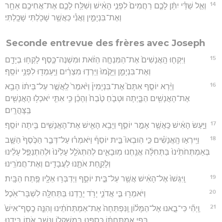
14
וְאֵ֣ל שַׁדַּ֗י יִתֵּ֨ן לָכֶ֤ם רַחֲמִים֙ לִפְנֵ֣י הָאִ֔ישׁ וְשִׁלַּ֥ח לָכֶ֛ם אֶת־אֲחִיכֶ֥ם אַחֵ֖ר
וְאֶת־בִּנְיָמִ֑ין וַאֲנִ֕י כַּאֲשֶׁ֥ר שָׁכֹ֖לְתִּי שָׁכָֽלְתִּי׃
Seconde entrevue des frères avec Joseph
15
וַיִּקְח֤וּ הָֽאֲנָשִׁים֙ אֶת־הַמִּנְחָ֣ה הַזֹּ֔את וּמִשְׁנֶה־כֶּ֛סֶף לָקְח֥וּ בְיָדָ֖ם
וְאֶת־בִּנְיָמִ֑ן וַיָּקֻ֙מוּ֙ וַיֵּרְד֣וּ מִצְרַ֔יִם וַיַּֽעַמְד֖וּ לִפְנֵ֥י יוֹסֵֽף׃
16
וַיַּ֨רְא יוֹסֵ֣ף אִתָּם֮ אֶת־בִּנְיָמִין֒ וַיֹּ֙אמֶר֙ לַֽאֲשֶׁ֣ר עַל־בֵּית֔וֹ הָבֵ֥א
אֶת־הָאֲנָשִׁ֖ים הַבָּ֑יְתָה וּטְבֹ֤חַ טֶ֙בַח֙ וְהָכֵ֔ן כִּ֥י אִתִּ֛י יֹאכְל֥וּ הָאֲנָשִׁ֖ים
בַּֽצָּהֳרָֽיִם׃
17
וַיַּ֣עַשׂ הָאִ֔ישׁ כַּֽאֲשֶׁ֖ר אָמַ֣ר יוֹסֵ֑ף וַיָּבֵ֥א הָאִ֛ישׁ אֶת־הָאֲנָשִׁ֖ים בֵּ֥יתָה יוֹסֵֽף׃
18
וַיִּֽירְא֣וּ הָֽאֲנָשִׁ֗ים כִּ֣י הֽוּבְאוּ֮ בֵּ֣ית יוֹסֵף֒ וַיֹּאמְר֗וּ עַל־דְּבַ֤ר הַכֶּ֙סֶף֙ הַשָּׁ֤ב
בְּאַמְתְּחֹתֵ֙ינוּ֙ בַּתְּחִלָּ֔ה אֲנַ֖חְנוּ מֽוּבָאִ֑ים לְהִתְגֹּלֵ֤ל עָלֵ֙ינוּ֙ וּלְהִתְנַפֵּ֣ל עָלֵ֔ינוּ
וְלָקַ֧חַת אֹתָ֛נוּ לַעֲבָדִ֖ים וְאֶת־חֲמֹרֵֽינוּ׃
19
וַֽיִּגְּשׁוּ֙ אֶל־הָאִ֔ישׁ אֲשֶׁ֖ר עַל־בֵּ֣ית יוֹסֵ֑ף וַיְדַבְּר֥וּ אֵלָ֖יו פֶּ֥תַח הַבָּֽיִת׃
20
וַיֹּאמְר֖וּ בִּ֣י אֲדֹנִ֑י יָרֹ֥ד יָרַ֛דְנוּ בַּתְּחִלָּ֖ה לִשְׁבָּר־אֹֽכֶל׃
21
וַֽיְהִ֞י כִּי־בָ֣אנוּ אֶל־הַמָּל֗וֹן וַֽנִּפְתְּחָה֙ אֶת־אַמְתְּחֹתֵ֔ינוּ וְהִנֵּ֤ה כֶֽסֶף־אִישׁ֙
בְּפִ֣י אַמְתַּחְתּ֔וֹ כַּסְפֵּ֖נוּ בְּמִשְׁקָל֑וֹ וַנָּ֥שֶׁב אֹת֖וֹ בְּיָדֵֽנוּ׃