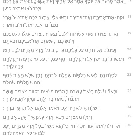
17
וַיֹּ֤אמֶר פַּרְעֹה֙ אֶל־יוֹסֵ֔ף אֱמֹ֥ר אֶל־אַחֶ֖יךָ זֹ֣את עֲשׂ֑וּ טַֽעֲנוּ֙ אֶת־בְּעִ֣ירְכֶ֔ם
וּלְכוּ־בֹ֖אוּ אַ֥רְצָה כְּנָֽעַן׃
18
וּקְח֧וּ אֶת־אֲבִיכֶ֛ם וְאֶת־בָּתֵּיכֶ֖ם וּבֹ֣אוּ אֵלָ֑י וְאֶתְּנָ֣ה לָכֶ֗ם אֶת־טוּב֙ אֶ֣רֶץ
מִצְרַ֔יִם וְאִכְל֖וּ אֶת־חֵ֥לֶב הָאָֽרֶץ׃
19
וְאַתָּ֥ה צֻוֵּ֖יתָה זֹ֣את עֲשׂ֑וּ קְחוּ־לָכֶם֩ מֵאֶ֨רֶץ מִצְרַ֜יִם עֲגָל֗וֹת לְטַפְּכֶם֙
וְלִנְשֵׁיכֶ֔ם וּנְשָׂאתֶ֥ם אֶת־אֲבִיכֶ֖ם וּבָאתֶֽם׃
20
וְעֵ֣ינְכֶ֔ם אַל־תָּחֹ֖ס עַל־כְּלֵיכֶ֑ם כִּי־ט֛וּב כָּל־אֶ֥רֶץ מִצְרַ֖יִם לָכֶ֥ם הֽוּא׃
21
וַיַּֽעֲשׂוּ־כֵן֙ בְּנֵ֣י יִשְׂרָאֵ֔ל וַיִּתֵּ֨ן לָהֶ֥ם יוֹסֵ֛ף עֲגָל֖וֹת עַל־פִּ֣י פַרְעֹ֑ה וַיִּתֵּ֥ן לָהֶ֛ם
צֵדָ֖ה לַדָּֽרֶךְ׃
22
לְכֻלָּ֥ם נָתַ֛ן לָאִ֖ישׁ חֲלִפ֣וֹת שְׂמָלֹ֑ת וּלְבִנְיָמִ֤ן נָתַן֙ שְׁלֹ֣שׁ מֵא֣וֹת כֶּ֔סֶף
וְחָמֵ֖שׁ חֲלִפֹ֥ת שְׂמָלֹֽת׃
23
וּלְאָבִ֞יו שָׁלַ֤ח כְּזֹאת֙ עֲשָׂרָ֣ה חֲמֹרִ֔ים נֹשְׂאִ֖ים מִטּ֣וּב מִצְרָ֑יִם וְעֶ֣שֶׂר
אֲתֹנֹ֡ת נֹֽ֠שְׂאֹת בָּ֣ר וָלֶ֧חֶם וּמָז֛וֹן לְאָבִ֖יו לַדָּֽרֶךְ׃
24
וַיְשַׁלַּ֥ח אֶת־אֶחָ֖יו וַיֵּלֵ֑כוּ וַיֹּ֣אמֶר אֲלֵהֶ֔ם אַֽל־תִּרְגְּז֖וּ בַּדָּֽרֶךְ׃
25
וַֽיַּעֲל֖וּ מִמִּצְרָ֑יִם וַיָּבֹ֙אוּ֙ אֶ֣רֶץ כְּנַ֔עַן אֶֽל־יַעֲקֹ֖ב אֲבִיהֶֽם׃
26
וַיַּגִּ֨דוּ ל֜וֹ לֵאמֹ֗ר ע֚וֹד יוֹסֵ֣ף חַ֔י וְכִֽי־ה֥וּא מֹשֵׁ֖ל בְּכָל־אֶ֣רֶץ מִצְרָ֑יִם וַיָּ֣פָג
לִבּ֔וֹ כִּ֥י לֹא־הֶאֱמִ֖ין לָהֶֽם׃