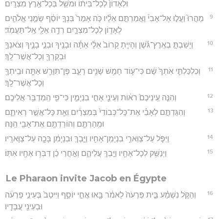
וּלְאָדוֹן֙ לְכָל־בֵּית֔וֹ וּמֹשֵׁ֖ל בְּכָל־אֶ֥רֶץ מִצְרָֽיִם׃
9
מַהֲרוּ֮ וַעֲל֣וּ אֶל־אָבִי֒ וַאֲמַרְתֶּ֣ם אֵלָ֗יו כֹּ֤ה אָמַר֙ בִּנְךָ֣ יוֹסֵ֔ף שָׂמַ֧נִי אֱלֹהִ֛ים
לְאָד֖וֹן לְכָל־מִצְרָ֑יִם רְדָ֥ה אֵלַ֖י אַֽל־תַּעֲמֹֽד׃
10
וְיָשַׁבְתָּ֣ בְאֶֽרֶץ־גֹּ֗שֶׁן וְהָיִ֤יתָ קָרוֹב֙ אֵלַ֔י אַתָּ֕ה וּבָנֶ֖יךָ וּבְנֵ֣י בָנֶ֑יךָ וְצֹאנְךָ֥
וּבְקָרְךָ֖ וְכָל־אֲשֶׁר־לָֽךְ׃
11
וְכִלְכַּלְתִּ֤י אֹֽתְךָ֙ שָׁ֔ם כִּי־ע֛וֹד חָמֵ֥שׁ שָׁנִ֖ים רָעָ֑ב פֶּן־תִּוָּרֵ֛שׁ אַתָּ֥ה וּבֵֽיתְךָ֖
וְכָל־אֲשֶׁר־לָֽךְ׃
12
וְהִנֵּ֤ה עֵֽינֵיכֶם֙ רֹא֔וֹת וְעֵינֵ֖י אָחִ֣י בִנְיָמִ֑ין כִּי־פִ֖י הַֽמְדַבֵּ֥ר אֲלֵיכֶֽם׃
13
וְהִגַּדְתֶּ֣ם לְאָבִ֗י אֶת־כָּל־כְּבוֹדִי֙ בְּמִצְרַ֔יִם וְאֵ֖ת כָּל־אֲשֶׁ֣ר רְאִיתֶ֑ם
וּמִֽהַרְתֶּ֛ם וְהוֹרַדְתֶּ֥ם אֶת־אָבִ֖י הֵֽנָּה׃
14
וַיִּפֹּ֛ל עַל־צַוְּארֵ֥י בִנְיָמִֽן־אָחִ֖יו וַיֵּ֑בְךְּ וּבִנְיָמִ֔ן בָּכָ֖ה עַל־צַוָּארָֽיו׃
15
וַיְנַשֵּׁ֥ק לְכָל־אֶחָ֖יו וַיֵּ֣בְךְּ עֲלֵיהֶ֑ם וְאַ֣חֲרֵי כֵ֔ן דִּבְּר֥וּ אֶחָ֖יו אִתּֽוֹ׃
Le Pharaon invite Jacob en Égypte
16
וְהַקֹּ֣ל נִשְׁמַ֗ע בֵּ֤ית פַּרְעֹה֙ לֵאמֹ֔ר בָּ֖אוּ אֲחֵ֣י יוֹסֵ֑ף וַיִּיטַב֙ בְּעֵינֵ֣י פַרְעֹ֔ה
וּבְעֵינֵ֖י עֲבָדָֽיו׃