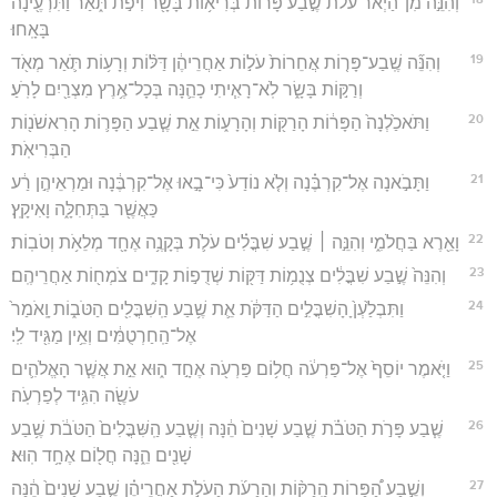
וְהִנֵּ֣ה מִן־הַיְאֹ֗ר עֹלֹת֙ שֶׁ֣בַע פָּר֔וֹת בְּרִיא֥וֹת בָּשָׂ֖ר וִיפֹ֣ת תֹּ֑אַר וַתִּרְעֶ֖ינָה
בָּאָֽחוּ׃
19
וְהִנֵּ֞ה שֶֽׁבַע־פָּר֤וֹת אֲחֵרוֹת֙ עֹל֣וֹת אַחֲרֵיהֶ֔ן דַּלּ֨וֹת וְרָע֥וֹת תֹּ֛אַר מְאֹ֖ד
וְרַקּ֣וֹת בָּשָׂ֑ר לֹֽא־רָאִ֧יתִי כָהֵ֛נָּה בְּכָל־אֶ֥רֶץ מִצְרַ֖יִם לָרֹֽעַ׃
20
וַתֹּאכַ֙לְנָה֙ הַפָּר֔וֹת הָרַקּ֖וֹת וְהָרָע֑וֹת אֵ֣ת שֶׁ֧בַע הַפָּר֛וֹת הָרִאשֹׁנ֖וֹת
הַבְּרִיאֹֽת׃
21
וַתָּבֹ֣אנָה אֶל־קִרְבֶּ֗נָה וְלֹ֤א נוֹדַע֙ כִּי־בָ֣אוּ אֶל־קִרְבֶּ֔נָה וּמַרְאֵיהֶ֣ן רַ֔ע
כַּאֲשֶׁ֖ר בַּתְּחִלָּ֑ה וָאִיקָֽץ׃
22
וָאֵ֖רֶא בַּחֲלֹמִ֑י וְהִנֵּ֣ה ׀ שֶׁ֣בַע שִׁבֳּלִ֗ים עֹלֹ֛ת בְּקָנֶ֥ה אֶחָ֖ד מְלֵאֹ֥ת וְטֹבֽוֹת׃
23
וְהִנֵּה֙ שֶׁ֣בַע שִׁבֳּלִ֔ים צְנֻמ֥וֹת דַּקּ֖וֹת שְׁדֻפ֣וֹת קָדִ֑ים צֹמְח֖וֹת אַחֲרֵיהֶֽם׃
24
וַתִּבְלַ֙עְןָ֙ הָשִׁבֳּלִ֣ים הַדַּקֹּ֔ת אֵ֛ת שֶׁ֥בַע הַֽשִׁבֳּלִ֖ים הַטֹּב֑וֹת וָֽאֹמַר֙
אֶל־הַֽחַרְטֻמִּ֔ים וְאֵ֥ין מַגִּ֖יד לִֽי׃
25
וַיֹּ֤אמֶר יוֹסֵף֙ אֶל־פַּרְעֹ֔ה חֲל֥וֹם פַּרְעֹ֖ה אֶחָ֣ד ה֑וּא אֵ֣ת אֲשֶׁ֧ר הָאֱלֹהִ֛ים
עֹשֶׂ֖ה הִגִּ֥יד לְפַרְעֹֽה׃
26
שֶׁ֧בַע פָּרֹ֣ת הַטֹּבֹ֗ת שֶׁ֤בַע שָׁנִים֙ הֵ֔נָּה וְשֶׁ֤בַע הַֽשִּׁבֳּלִים֙ הַטֹּבֹ֔ת שֶׁ֥בַע
שָׁנִ֖ים הֵ֑נָּה חֲל֖וֹם אֶחָ֥ד הֽוּא׃
27
וְשֶׁ֣בַע הַ֠פָּרוֹת הָֽרַקּ֨וֹת וְהָרָעֹ֜ת הָעֹלֹ֣ת אַחֲרֵיהֶ֗ן שֶׁ֤בַע שָׁנִים֙ הֵ֔נָּה