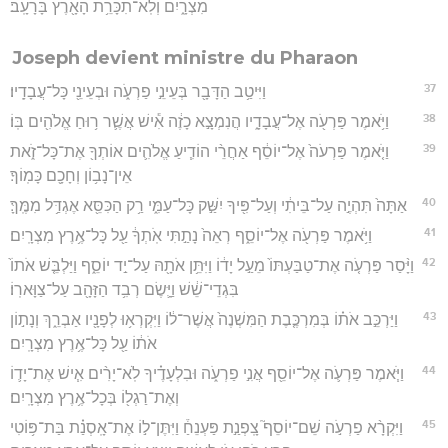
מִצְרָ֑יִם וְלֹֽא־תִכָּרֵ֥ת הָאָ֖רֶץ בָּרָעָֽב׃
Joseph devient ministre du Pharaon
37
וַיִּיטַ֥ב הַדָּבָ֖ר בְּעֵינֵ֣י פַרְעֹ֑ה וּבְעֵינֵ֖י כָּל־עֲבָדָֽיו׃
38
וַיֹּ֥אמֶר פַּרְעֹ֖ה אֶל־עֲבָדָ֑יו הֲנִמְצָ֣א כָזֶ֔ה אִ֕ישׁ אֲשֶׁ֛ר ר֥וּחַ אֱלֹהִ֖ים בּֽוֹ׃
39
וַיֹּ֤אמֶר פַּרְעֹה֙ אֶל־יוֹסֵ֔ף אַחֲרֵ֨י הוֹדִ֧יעַ אֱלֹהִ֛ים אוֹתְךָ֖ אֶת־כָּל־זֹ֑את
אֵין־נָב֥וֹן וְחָכָ֖ם כָּמֽוֹךָ׃
40
אַתָּה֙ תִּהְיֶ֣ה עַל־בֵּיתִ֔י וְעַל־פִּ֖יךָ יִשַּׁ֣ק כָּל־עַמִּ֑י רַ֥ק הַכִּסֵּ֖א אֶגְדַּ֥ל מִמֶּֽךָּ׃
41
וַיֹּ֥אמֶר פַּרְעֹ֖ה אֶל־יוֹסֵ֑ף רְאֵה֙ נָתַ֣תִּי אֹֽתְךָ֔ עַ֖ל כָּל־אֶ֥רֶץ מִצְרָֽיִם׃
42
וַיָּ֨סַר פַּרְעֹ֤ה אֶת־טַבַּעְתּוֹ֙ מֵעַ֣ל יָד֔וֹ וַיִּתֵּ֥ן אֹתָ֖הּ עַל־יַ֣ד יוֹסֵ֑ף וַיַּלְבֵּ֤שׁ אֹתוֹ֙
בִּגְדֵי־שֵׁ֔שׁ וַיָּ֛שֶׂם רְבִ֥ד הַזָּהָ֖ב עַל־צַוָּארֽוֹ׃
43
וַיַּרְכֵּ֣ב אֹת֗וֹ בְּמִרְכֶּ֤בֶת הַמִּשְׁנֶה֙ אֲשֶׁר־ל֔וֹ וַיִּקְרְא֥וּ לְפָנָ֖יו אַבְרֵ֑ךְ וְנָת֣וֹן
אֹת֔וֹ עַ֖ל כָּל־אֶ֥רֶץ מִצְרָֽיִם׃
44
וַיֹּ֧אמֶר פַּרְעֹ֛ה אֶל־יוֹסֵ֖ף אֲנִ֣י פַרְעֹ֑ה וּבִלְעָדֶ֗יךָ לֹֽא־יָרִ֨ים אִ֧ישׁ אֶת־יָד֛וֹ
וְאֶת־רַגְל֖וֹ בְּכָל־אֶ֥רֶץ מִצְרָֽיִם׃
45
וַיִּקְרָ֨א פַרְעֹ֣ה שֵׁם־יוֹסֵף֮ צָֽפְנַ֣ת פַּעְנֵחַ֒ וַיִּתֶּן־ל֣וֹ אֶת־אָֽסְנַ֗ת בַּת־פּ֥וֹטִי