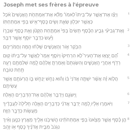
Joseph met ses frères à l'épreuve
1
וַיְצַ֞ו אֶת־אֲשֶׁ֣ר עַל־בֵּיתוֹ֮ לֵאמֹר֒ מַלֵּ֞א אֶת־אַמְתְּחֹ֤ת הָֽאֲנָשִׁים֙ אֹ֔כֶל
כַּאֲשֶׁ֥ר יוּכְל֖וּן שְׂאֵ֑ת וְשִׂ֥ים כֶּֽסֶף־אִ֖ישׁ בְּפִ֥י אַמְתַּחְתּֽוֹ׃
2
וְאֶת־גְּבִיעִ֞י גְּבִ֣יעַ הַכֶּ֗סֶף תָּשִׂים֙ בְּפִי֙ אַמְתַּ֣חַת הַקָּטֹ֔ן וְאֵ֖ת כֶּ֣סֶף שִׁבְר֑וֹ
וַיַּ֕עַשׂ כִּדְבַ֥ר יוֹסֵ֖ף אֲשֶׁ֥ר דִּבֵּֽר׃
3
הַבֹּ֖קֶר א֑וֹר וְהָאֲנָשִׁ֣ים שֻׁלְּח֔וּ הֵ֖מָּה וַחֲמֹרֵיהֶֽם׃
4
הֵ֠ם יָֽצְא֣וּ אֶת־הָעִיר֮ לֹ֣א הִרְחִיקוּ֒ וְיוֹסֵ֤ף אָמַר֙ לַֽאֲשֶׁ֣ר עַל־בֵּית֔וֹ ק֥וּם
רְדֹ֖ף אַחֲרֵ֣י הָֽאֲנָשִׁ֑ים וְהִשַּׂגְתָּם֙ וְאָמַרְתָּ֣ אֲלֵהֶ֔ם לָ֛מָּה שִׁלַּמְתֶּ֥ם רָעָ֖ה
תַּ֥חַת טוֹבָֽה׃
5
הֲל֣וֹא זֶ֗ה אֲשֶׁ֨ר יִשְׁתֶּ֤ה אֲדֹנִי֙ בּ֔וֹ וְה֕וּא נַחֵ֥שׁ יְנַחֵ֖שׁ בּ֑וֹ הֲרֵעֹתֶ֖ם אֲשֶׁ֥ר
עֲשִׂיתֶֽם׃
6
וַֽיַּשִּׂגֵ֑ם וַיְדַבֵּ֣ר אֲלֵהֶ֔ם אֶת־הַדְּבָרִ֖ים הָאֵֽלֶּה׃
7
וַיֹּאמְר֣וּ אֵלָ֔יו לָ֚מָּה יְדַבֵּ֣ר אֲדֹנִ֔י כַּדְּבָרִ֖ים הָאֵ֑לֶּה חָלִ֙ילָה֙ לַעֲבָדֶ֔יךָ
מֵעֲשׂ֖וֹת כַּדָּבָ֥ר הַזֶּֽה׃
8
הֵ֣ן כֶּ֗סֶף אֲשֶׁ֤ר מָצָ֙אנוּ֙ בְּפִ֣י אַמְתְּחֹתֵ֔ינוּ הֱשִׁיבֹ֥נוּ אֵלֶ֖יךָ מֵאֶ֣רֶץ כְּנָ֑עַן וְאֵ֗יךְ
נִגְנֹב֙ מִבֵּ֣ית אֲדֹנֶ֔יךָ כֶּ֖סֶף א֥וֹ זָהָֽב׃