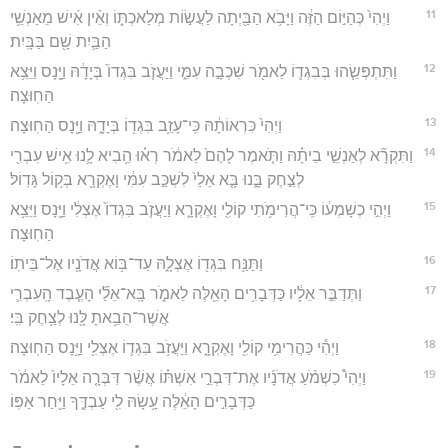
11
וַיְהִי֙ כְּהַיּ֣וֹם הַזֶּ֔ה וַיָּבֹ֥א הַבַּ֖יְתָה לַעֲשׂ֣וֹת מְלַאכְתּ֑וֹ וְאֵ֨ין אִ֜ישׁ מֵאַנְשֵׁ֥י
הַבַּ֛יִת שָׁ֖ם בַּבָּֽיִת׃
12
וַתִּתְפְּשֵׂ֧הוּ בְּבִגְד֛וֹ לֵאמֹ֖ר שִׁכְבָ֣ה עִמִּ֑י וַיַּעֲזֹ֤ב בִּגְדוֹ֙ בְּיָדָ֔הּ וַיָּ֖נָס וַיֵּצֵ֥א
הַחֽוּצָה׃
13
וַיְהִי֙ כִּרְאוֹתָ֔הּ כִּֽי־עָזַ֥ב בִּגְד֖וֹ בְּיָדָ֑הּ וַיָּ֖נָס הַחֽוּצָה׃
14
וַתִּקְרָ֞א לְאַנְשֵׁ֣י בֵיתָ֗הּ וַתֹּ֤אמֶר לָהֶם֙ לֵאמֹ֔ר רְא֗וּ הֵ֥בִיא לָ֛נוּ אִ֥ישׁ עִבְרִ֖י
לְצַ֣חֶק בָּ֑נוּ בָּ֤א אֵלַי֙ לִשְׁכַּ֣ב עִמִּ֔י וָאֶקְרָ֖א בְּק֥וֹל גָּדֽוֹל׃
15
וַיְהִ֣י כְשָׁמְע֔וֹ כִּֽי־הֲרִימֹ֥תִי קוֹלִ֖י וָאֶקְרָ֑א וַיַּעֲזֹ֤ב בִּגְדוֹ֙ אֶצְלִ֔י וַיָּ֖נָס וַיֵּצֵ֥א
הַחֽוּצָה׃
16
וַתַּנַּ֥ח בִּגְד֖וֹ אֶצְלָ֑הּ עַד־בּ֥וֹא אֲדֹנָ֖יו אֶל־בֵּיתֽוֹ׃
17
וַתְּדַבֵּ֣ר אֵלָ֔יו כַּדְּבָרִ֥ים הָאֵ֖לֶּה לֵאמֹ֑ר בָּֽא־אֵלַ֞י הָעֶ֧בֶד הָֽעִבְרִ֛י
אֲשֶׁר־הֵבֵ֥אתָ לָּ֖נוּ לְצַ֥חֶק בִּֽי׃
18
וַיְהִ֕י כַּהֲרִימִ֥י קוֹלִ֖י וָאֶקְרָ֑א וַיַּעֲזֹ֥ב בִּגְד֛וֹ אֶצְלִ֖י וַיָּ֥נָס הַחֽוּצָה׃
19
וַיְהִי֩ כִשְׁמֹ֨עַ אֲדֹנָ֜יו אֶת־דִּבְרֵ֣י אִשְׁתּ֗וֹ אֲשֶׁ֨ר דִּבְּרָ֤ה אֵלָיו֙ לֵאמֹ֔ר
כַּדְּבָרִ֣ים הָאֵ֔לֶּה עָ֥שָׂהּ לִ֖י עַבְדֶּ֑ךָ וַיִּ֖חַר אַפּֽוֹ׃