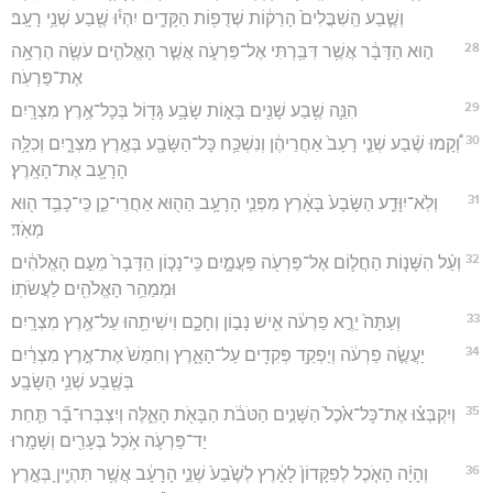
וְשֶׁ֤בַע הַֽשִׁבֳּלִים֙ הָרֵק֔וֹת שְׁדֻפ֖וֹת הַקָּדִ֑ים יִהְי֕וּ שֶׁ֖בַע שְׁנֵ֥י רָעָֽב׃
28
ה֣וּא הַדָּבָ֔ר אֲשֶׁ֥ר דִּבַּ֖רְתִּי אֶל־פַּרְעֹ֑ה אֲשֶׁ֧ר הָאֱלֹהִ֛ים עֹשֶׂ֖ה הֶרְאָ֥ה
אֶת־פַּרְעֹֽה׃
29
הִנֵּ֛ה שֶׁ֥בַע שָׁנִ֖ים בָּא֑וֹת שָׂבָ֥ע גָּד֖וֹל בְּכָל־אֶ֥רֶץ מִצְרָֽיִם׃
30
וְ֠קָמוּ שֶׁ֨בַע שְׁנֵ֤י רָעָב֙ אַחֲרֵיהֶ֔ן וְנִשְׁכַּ֥ח כָּל־הַשָּׂבָ֖ע בְּאֶ֣רֶץ מִצְרָ֑יִם וְכִלָּ֥ה
הָרָעָ֖ב אֶת־הָאָֽרֶץ׃
31
וְלֹֽא־יִוָּדַ֤ע הַשָּׂבָע֙ בָּאָ֔רֶץ מִפְּנֵ֛י הָרָעָ֥ב הַה֖וּא אַחֲרֵי־כֵ֑ן כִּֽי־כָבֵ֥ד ה֖וּא
מְאֹֽד׃
32
וְעַ֨ל הִשָּׁנ֧וֹת הַחֲל֛וֹם אֶל־פַּרְעֹ֖ה פַּעֲמָ֑יִם כִּֽי־נָכ֤וֹן הַדָּבָר֙ מֵעִ֣ם הָאֱלֹהִ֔ים
וּמְמַהֵ֥ר הָאֱלֹהִ֖ים לַעֲשֹׂתֽוֹ׃
33
וְעַתָּה֙ יֵרֶ֣א פַרְעֹ֔ה אִ֖ישׁ נָב֣וֹן וְחָכָ֑ם וִישִׁיתֵ֖הוּ עַל־אֶ֥רֶץ מִצְרָֽיִם׃
34
יַעֲשֶׂ֣ה פַרְעֹ֔ה וְיַפְקֵ֥ד פְּקִדִ֖ים עַל־הָאָ֑רֶץ וְחִמֵּשׁ֙ אֶת־אֶ֣רֶץ מִצְרַ֔יִם
בְּשֶׁ֖בַע שְׁנֵ֥י הַשָּׂבָֽע׃
35
וְיִקְבְּצ֗וּ אֶת־כָּל־אֹ֙כֶל֙ הַשָּׁנִ֣ים הַטֹּבֹ֔ת הַבָּאֹ֖ת הָאֵ֑לֶּה וְיִצְבְּרוּ־בָ֞ר תַּ֧חַת
יַד־פַּרְעֹ֛ה אֹ֥כֶל בֶּעָרִ֖ים וְשָׁמָֽרוּ׃
36
וְהָיָ֨ה הָאֹ֤כֶל לְפִקָּדוֹן֙ לָאָ֔רֶץ לְשֶׁ֙בַע֙ שְׁנֵ֣י הָרָעָ֔ב אֲשֶׁ֥ר תִּהְיֶ֖יןָ בְּאֶ֣רֶץ