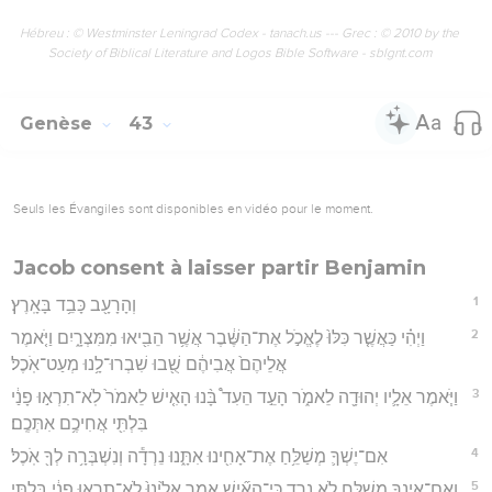
Hébreu : © Westminster Leningrad Codex - tanach.us --- Grec : © 2010 by the
Society of Biblical Literature and Logos Bible Software - sblgnt.com
Genèse
43
Seuls les Évangiles sont disponibles en vidéo pour le moment.
Jacob consent à laisser partir Benjamin
1
וְהָרָעָ֖ב כָּבֵ֥ד בָּאָֽרֶץ׃
2
וַיְהִ֗י כַּאֲשֶׁ֤ר כִּלּוּ֙ לֶאֱכֹ֣ל אֶת־הַשֶּׁ֔בֶר אֲשֶׁ֥ר הֵבִ֖יאוּ מִמִּצְרָ֑יִם וַיֹּ֤אמֶר
אֲלֵיהֶם֙ אֲבִיהֶ֔ם שֻׁ֖בוּ שִׁבְרוּ־לָ֥נוּ מְעַט־אֹֽכֶל׃
3
וַיֹּ֧אמֶר אֵלָ֛יו יְהוּדָ֖ה לֵאמֹ֑ר הָעֵ֣ד הֵעִד֩ בָּ֨נוּ הָאִ֤ישׁ לֵאמֹר֙ לֹֽא־תִרְא֣וּ פָנַ֔י
בִּלְתִּ֖י אֲחִיכֶ֥ם אִתְּכֶֽם׃
4
אִם־יֶשְׁךָ֛ מְשַׁלֵּ֥חַ אֶת־אָחִ֖ינוּ אִתָּ֑נוּ נֵרְדָ֕ה וְנִשְׁבְּרָ֥ה לְךָ֖ אֹֽכֶל׃
5
וְאִם־אֵינְךָ֥ מְשַׁלֵּ֖חַ לֹ֣א נֵרֵ֑ד כִּֽי־הָאִ֞ישׁ אָמַ֤ר אֵלֵ֙ינוּ֙ לֹֽא־תִרְא֣וּ פָנַ֔י בִּלְתִּ֖י