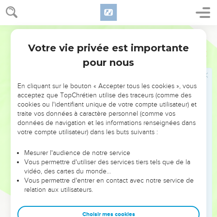
מִיַּ֣ד הָאִשָּׁ֑ה וְלֹ֖א מְצָאָֽהּ׃
21
וַיִּשְׁאַ֞ל אֶת־אַנְשֵׁ֤י מְקֹמָהּ֙ לֵאמֹ֔ר אַיֵּ֧ה הַקְּדֵשָׁ֛ה הִ֥וא בָעֵינַ֖יִם עַל־הַדָּ֑רֶךְ
וַיֹּ֣אמְר֔וּ לֹא־הָיְתָ֥ה בָזֶ֖ה קְדֵשָֽׁה׃
Hébreu / Grec - Texte original
22
וַיָּ֙שָׁב֙ אֶל־יְהוּדָ֔ה וַיֹּ֖אמֶר לֹ֣א מְצָאתִ֑יהָ וְגַ֨ם אַנְשֵׁ֤י הַמָּקוֹם֙ אָֽמְר֔וּ
Votre vie privée est importante
Genèse
38
לֹא־הָיְתָ֥ה בָזֶ֖ה קְדֵשָֽׁה׃
pour nous
23
וַיֹּ֤אמֶר יְהוּדָה֙ תִּֽקַּֽח־לָ֔הּ פֶּ֖ן נִהְיֶ֣ה לָב֑וּז הִנֵּ֤ה שָׁלַ֙חְתִּי֙ הַגְּדִ֣י הַזֶּ֔ה וְאַתָּ֖ה
לֹ֥א מְצָאתָֽהּ׃
En cliquant sur le bouton « Accepter tous les cookies », vous
24
וַיְהִ֣י ׀ כְּמִשְׁלֹ֣שׁ חֳדָשִׁ֗ים וַיֻּגַּ֨ד לִֽיהוּדָ֤ה לֵֽאמֹר֙ זָֽנְתָה֙ תָּמָ֣ר כַּלָּתֶ֔ךָ וְגַ֛ם
acceptez que TopChrétien utilise des traceurs (comme des
cookies ou l'identifiant unique de votre compte utilisateur) et
הִנֵּ֥ה הָרָ֖ה לִזְנוּנִ֑ים וַיֹּ֣אמֶר יְהוּדָ֔ה הוֹצִיא֖וּהָ וְתִשָּׂרֵֽף׃
traite vos données à caractère personnel (comme vos
25
הִ֣וא מוּצֵ֗את וְהִ֨יא שָׁלְחָ֤ה אֶל־חָמִ֙יהָ֙ לֵאמֹ֔ר לְאִישׁ֙ אֲשֶׁר־אֵ֣לֶּה לּ֔וֹ
données de navigation et les informations renseignées dans
votre compte utilisateur) dans les buts suivants :
אָנֹכִ֖י הָרָ֑ה וַתֹּ֙אמֶר֙ הַכֶּר־נָ֔א לְמִ֞י הַחֹתֶ֧מֶת וְהַפְּתִילִ֛ים וְהַמַּטֶּ֖ה הָאֵֽלֶּה׃
26
וַיַּכֵּ֣ר יְהוּדָ֗ה וַיֹּ֙אמֶר֙ צָֽדְקָ֣ה מִמֶּ֔נִּי כִּֽי־עַל־כֵּ֥ן לֹא־נְתַתִּ֖יהָ לְשֵׁלָ֣ה בְנִ֑י
Mesurer l'audience de notre service
וְלֹֽא־יָסַ֥ף ע֖וֹד לְדַעְתָּֽה׃
Vous permettre d'utiliser des services tiers tels que de la
vidéo, des cartes du monde…
27
וַיְהִ֖י בְּעֵ֣ת לִדְתָּ֑הּ וְהִנֵּ֥ה תְאוֹמִ֖ים בְּבִטְנָֽהּ׃
Vous permettre d'entrer en contact avec notre service de
28
וַיְהִ֥י בְלִדְתָּ֖הּ וַיִּתֶּן־יָ֑ד וַתִּקַּ֣ח הַמְיַלֶּ֗דֶת וַתִּקְשֹׁ֨ר עַל־יָד֤וֹ שָׁנִי֙ לֵאמֹ֔ר זֶ֖ה
relation aux utilisateurs.
יָצָ֥א רִאשֹׁנָֽה׃
29
וַיְהִ֣י ׀ כְּמֵשִׁ֣יב יָד֗וֹ וְהִנֵּה֙ יָצָ֣א אָחִ֔יו וַתֹּ֕אמֶר מַה־פָּרַ֖צְתָּ עָלֶ֣יךָ פָּ֑רֶץ
Choisir mes cookies