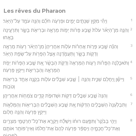
Les rêves du Pharaon
1
וַיְהִ֕י מִקֵּ֖ץ שְׁנָתַ֣יִם יָמִ֑ים וּפַרְעֹ֣ה חֹלֵ֔ם וְהִנֵּ֖ה עֹמֵ֥ד עַל־הַיְאֹֽר׃
2
וְהִנֵּ֣ה מִן־הַיְאֹ֗ר עֹלֹת֙ שֶׁ֣בַע פָּר֔וֹת יְפ֥וֹת מַרְאֶ֖ה וּבְרִיאֹ֣ת בָּשָׂ֑ר וַתִּרְעֶ֖ינָה
בָּאָֽחוּ׃
3
וְהִנֵּ֞ה שֶׁ֧בַע פָּר֣וֹת אֲחֵר֗וֹת עֹל֤וֹת אַחֲרֵיהֶן֙ מִן־הַיְאֹ֔ר רָע֥וֹת מַרְאֶ֖ה
וְדַקּ֣וֹת בָּשָׂ֑ר וַֽתַּעֲמֹ֛דְנָה אֵ֥צֶל הַפָּר֖וֹת עַל־שְׂפַ֥ת הַיְאֹֽר׃
4
וַתֹּאכַ֣לְנָה הַפָּר֗וֹת רָע֤וֹת הַמַּרְאֶה֙ וְדַקֹּ֣ת הַבָּשָׂ֔ר אֵ֚ת שֶׁ֣בַע הַפָּר֔וֹת יְפֹ֥ת
הַמַּרְאֶ֖ה וְהַבְּרִיאֹ֑ת וַיִּיקַ֖ץ פַּרְעֹֽה׃
5
וַיִּישָׁ֕ן וַֽיַּחֲלֹ֖ם שֵׁנִ֑ית וְהִנֵּ֣ה ׀ שֶׁ֣בַע שִׁבֳּלִ֗ים עֹל֛וֹת בְּקָנֶ֥ה אֶחָ֖ד בְּרִיא֥וֹת
וְטֹבֽוֹת׃
6
וְהִנֵּה֙ שֶׁ֣בַע שִׁבֳּלִ֔ים דַּקּ֖וֹת וּשְׁדוּפֹ֣ת קָדִ֑ים צֹמְח֖וֹת אַחֲרֵיהֶֽן׃
7
וַתִּבְלַ֙עְנָה֙ הַשִּׁבֳּלִ֣ים הַדַּקּ֔וֹת אֵ֚ת שֶׁ֣בַע הַֽשִּׁבֳּלִ֔ים הַבְּרִיא֖וֹת וְהַמְּלֵא֑וֹת
וַיִּיקַ֥ץ פַּרְעֹ֖ה וְהִנֵּ֥ה חֲלֽוֹם׃
8
וַיְהִ֤י בַבֹּ֙קֶר֙ וַתִּפָּ֣עֶם רוּח֔וֹ וַיִּשְׁלַ֗ח וַיִּקְרָ֛א אֶת־כָּל־חַרְטֻמֵּ֥י מִצְרַ֖יִם
וְאֶת־כָּל־חֲכָמֶ֑יהָ וַיְסַפֵּ֨ר פַּרְעֹ֤ה לָהֶם֙ אֶת־חֲלֹמ֔וֹ וְאֵין־פּוֹתֵ֥ר אוֹתָ֖ם
לְפַרְעֹֽה׃