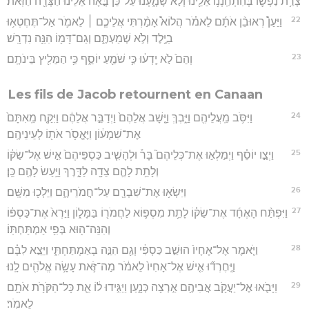
צָרַ֥ת נַפְשׁ֛וֹ בְּהִתְחַֽנְנ֥וֹ אֵלֵ֖ינוּ וְלֹ֣א שָׁמָ֑עְנוּ עַל־כֵּן֙ בָּ֣אָה אֵלֵ֔ינוּ הַצָּרָ֖ה הַזֹּֽאת׃
22
וַיַּעַן֩ רְאוּבֵ֨ן אֹתָ֜ם לֵאמֹ֗ר הֲלוֹא֩ אָמַ֨רְתִּי אֲלֵיכֶ֧ם ׀ לֵאמֹ֛ר אַל־תֶּחֶטְא֥וּ
בַיֶּ֖לֶד וְלֹ֣א שְׁמַעְתֶּ֑ם וְגַם־דָּמ֖וֹ הִנֵּ֥ה נִדְרָֽשׁ׃
23
וְהֵם֙ לֹ֣א יָֽדְע֔וּ כִּ֥י שֹׁמֵ֖עַ יוֹסֵ֑ף כִּ֥י הַמֵּלִ֖יץ בֵּינֹתָֽם׃
Les fils de Jacob retournent en Canaan
24
וַיִּסֹּ֥ב מֵֽעֲלֵיהֶ֖ם וַיֵּ֑בְךְּ וַיָּ֤שָׁב אֲלֵהֶם֙ וַיְדַבֵּ֣ר אֲלֵהֶ֔ם וַיִּקַּ֤ח מֵֽאִתָּם֙
אֶת־שִׁמְע֔וֹן וַיֶּאֱסֹ֥ר אֹת֖וֹ לְעֵינֵיהֶֽם׃
25
וַיְצַ֣ו יוֹסֵ֗ף וַיְמַלְא֣וּ אֶת־כְּלֵיהֶם֮ בָּר֒ וּלְהָשִׁ֤יב כַּסְפֵּיהֶם֙ אִ֣ישׁ אֶל־שַׂקּ֔וֹ
וְלָתֵ֥ת לָהֶ֛ם צֵדָ֖ה לַדָּ֑רֶךְ וַיַּ֥עַשׂ לָהֶ֖ם כֵּֽן׃
26
וַיִּשְׂא֥וּ אֶת־שִׁבְרָ֖ם עַל־חֲמֹרֵיהֶ֑ם וַיֵּלְכ֖וּ מִשָּֽׁם׃
27
וַיִּפְתַּ֨ח הָאֶחָ֜ד אֶת־שַׂקּ֗וֹ לָתֵ֥ת מִסְפּ֛וֹא לַחֲמֹר֖וֹ בַּמָּל֑וֹן וַיַּרְא֙ אֶת־כַּסְפּ֔וֹ
וְהִנֵּה־ה֖וּא בְּפִ֥י אַמְתַּחְתּֽוֹ׃
28
וַיֹּ֤אמֶר אֶל־אֶחָיו֙ הוּשַׁ֣ב כַּסְפִּ֔י וְגַ֖ם הִנֵּ֣ה בְאַמְתַּחְתִּ֑י וַיֵּצֵ֣א לִבָּ֗ם
וַיֶּֽחֶרְד֞וּ אִ֤ישׁ אֶל־אָחִיו֙ לֵאמֹ֔ר מַה־זֹּ֛את עָשָׂ֥ה אֱלֹהִ֖ים לָֽנוּ׃
29
וַיָּבֹ֛אוּ אֶל־יַעֲקֹ֥ב אֲבִיהֶ֖ם אַ֣רְצָה כְּנָ֑עַן וַיַּגִּ֣ידוּ ל֔וֹ אֵ֛ת כָּל־הַקֹּרֹ֥ת אֹתָ֖ם
לֵאמֹֽר׃