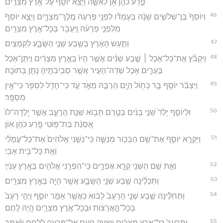
פֶ֛רַע כֹּהֵ֥ן אֹ֖ן לְאִשָּׁ֑ה וַיֵּצֵ֥א יוֹסֵ֖ף עַל־אֶ֥רֶץ מִצְרָֽיִם׃
46
וְיוֹסֵף֙ בֶּן־שְׁלֹשִׁ֣ים שָׁנָ֔ה בְּעָמְד֕וֹ לִפְנֵ֖י פַּרְעֹ֣ה מֶֽלֶךְ־מִצְרָ֑יִם וַיֵּצֵ֤א יוֹסֵף֙
מִלִּפְנֵ֣י פַרְעֹ֔ה וַֽיַּעְבֹ֖ר בְּכָל־אֶ֥רֶץ מִצְרָֽיִם׃
47
וַתַּ֣עַשׂ הָאָ֔רֶץ בְּשֶׁ֖בַע שְׁנֵ֣י הַשָּׂבָ֑ע לִקְמָצִֽים׃
48
וַיִּקְבֹּ֞ץ אֶת־כָּל־אֹ֣כֶל ׀ שֶׁ֣בַע שָׁנִ֗ים אֲשֶׁ֤ר הָיוּ֙ בְּאֶ֣רֶץ מִצְרַ֔יִם וַיִּתֶּן־אֹ֖כֶל
בֶּעָרִ֑ים אֹ֧כֶל שְׂדֵה־הָעִ֛יר אֲשֶׁ֥ר סְבִיבֹתֶ֖יהָ נָתַ֥ן בְּתוֹכָֽהּ׃
49
וַיִּצְבֹּ֨ר יוֹסֵ֥ף בָּ֛ר כְּח֥וֹל הַיָּ֖ם הַרְבֵּ֣ה מְאֹ֑ד עַ֛ד כִּי־חָדַ֥ל לִסְפֹּ֖ר כִּי־אֵ֥ין
מִסְפָּֽר׃
50
וּלְיוֹסֵ֤ף יֻלַּד֙ שְׁנֵ֣י בָנִ֔ים בְּטֶ֥רֶם תָּב֖וֹא שְׁנַ֣ת הָרָעָ֑ב אֲשֶׁ֤ר יָֽלְדָה־לּוֹ֙
אָֽסְנַ֔ת בַּת־פּ֥וֹטִי פֶ֖רַע כֹּהֵ֥ן אֽוֹן׃
51
וַיִּקְרָ֥א יוֹסֵ֛ף אֶת־שֵׁ֥ם הַבְּכ֖וֹר מְנַשֶּׁ֑ה כִּֽי־נַשַּׁ֤נִי אֱלֹהִים֙ אֶת־כָּל־עֲמָלִ֔י
וְאֵ֖ת כָּל־בֵּ֥ית אָבִֽי׃
52
וְאֵ֛ת שֵׁ֥ם הַשֵּׁנִ֖י קָרָ֣א אֶפְרָ֑יִם כִּֽי־הִפְרַ֥נִי אֱלֹהִ֖ים בְּאֶ֥רֶץ עָנְיִֽי׃
53
וַתִּכְלֶ֕ינָה שֶׁ֖בַע שְׁנֵ֣י הַשָּׂבָ֑ע אֲשֶׁ֥ר הָיָ֖ה בְּאֶ֥רֶץ מִצְרָֽיִם׃
54
וַתְּחִלֶּ֜ינָה שֶׁ֣בַע שְׁנֵ֤י הָרָעָב֙ לָב֔וֹא כַּאֲשֶׁ֖ר אָמַ֣ר יוֹסֵ֑ף וַיְהִ֤י רָעָב֙
בְּכָל־הָ֣אֲרָצ֔וֹת וּבְכָל־אֶ֥רֶץ מִצְרַ֖יִם הָ֥יָה לָֽחֶם׃
55
וַתִּרְעַב֙ כָּל־אֶ֣רֶץ מִצְרַ֔יִם וַיִּצְעַ֥ק הָעָ֛ם אֶל־פַּרְעֹ֖ה לַלָּ֑חֶם וַיֹּ֨אמֶר