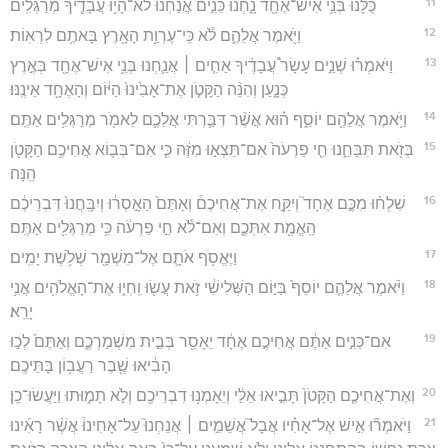
11
כֻּלָּ֕נוּ בְּנֵ֥י אִישׁ־אֶחָ֖ד נָ֑חְנוּ כֵּנִ֣ים אֲנַ֔חְנוּ לֹא־הָי֥וּ עֲבָדֶ֖יךָ מְרַגְּלִֽים׃
12
וַיֹּ֖אמֶר אֲלֵהֶ֑ם לֹ֕א כִּֽי־עֶרְוַ֥ת הָאָ֖רֶץ בָּאתֶ֥ם לִרְאֽוֹת׃
13
וַיֹּאמְר֗וּ שְׁנֵ֣ים עָשָׂר֩ עֲבָדֶ֨יךָ אַחִ֧ים ׀ אֲנַ֛חְנוּ בְּנֵ֥י אִישׁ־אֶחָ֖ד בְּאֶ֣רֶץ
כְּנָ֑עַן וְהִנֵּ֨ה הַקָּטֹ֤ן אֶת־אָבִ֙ינוּ֙ הַיּ֔וֹם וְהָאֶחָ֖ד אֵינֶֽנּוּ׃
14
וַיֹּ֥אמֶר אֲלֵהֶ֖ם יוֹסֵ֑ף ה֗וּא אֲשֶׁ֨ר דִּבַּ֧רְתִּי אֲלֵכֶ֛ם לֵאמֹ֖ר מְרַגְּלִ֥ים אַתֶּֽם׃
15
בְּזֹ֖את תִּבָּחֵ֑נוּ חֵ֤י פַרְעֹה֙ אִם־תֵּצְא֣וּ מִזֶּ֔ה כִּ֧י אִם־בְּב֛וֹא אֲחִיכֶ֥ם הַקָּטֹ֖ן
הֵֽנָּה׃
16
שִׁלְח֨וּ מִכֶּ֣ם אֶחָד֮ וְיִקַּ֣ח אֶת־אֲחִיכֶם֒ וְאַתֶּם֙ הֵאָ֣סְר֔וּ וְיִבָּֽחֲנוּ֙ דִּבְרֵיכֶ֔ם
הַֽאֱמֶ֖ת אִתְּכֶ֑ם וְאִם־לֹ֕א חֵ֣י פַרְעֹ֔ה כִּ֥י מְרַגְּלִ֖ים אַתֶּֽם׃
17
וַיֶּאֱסֹ֥ף אֹתָ֛ם אֶל־מִשְׁמָ֖ר שְׁלֹ֥שֶׁת יָמִֽים׃
18
וַיֹּ֨אמֶר אֲלֵהֶ֤ם יוֹסֵף֙ בַּיּ֣וֹם הַשְּׁלִישִׁ֔י זֹ֥את עֲשׂ֖וּ וִֽחְי֑וּ אֶת־הָאֱלֹהִ֖ים אֲנִ֥י
יָרֵֽא׃
19
אִם־כֵּנִ֣ים אַתֶּ֔ם אֲחִיכֶ֣ם אֶחָ֔ד יֵאָסֵ֖ר בְּבֵ֣ית מִשְׁמַרְכֶ֑ם וְאַתֶּם֙ לְכ֣וּ
הָבִ֔יאוּ שֶׁ֖בֶר רַעֲב֥וֹן בָּתֵּיכֶֽם׃
20
וְאֶת־אֲחִיכֶ֤ם הַקָּטֹן֙ תָּבִ֣יאוּ אֵלַ֔י וְיֵאָמְנ֥וּ דִבְרֵיכֶ֖ם וְלֹ֣א תָמ֑וּתוּ וַיַּעֲשׂוּ־כֵֽן׃
21
וַיֹּאמְר֞וּ אִ֣ישׁ אֶל־אָחִ֗יו אֲבָל֮ אֲשֵׁמִ֣ים ׀ אֲנַחְנוּ֮ עַל־אָחִינוּ֒ אֲשֶׁ֨ר רָאִ֜ינוּ