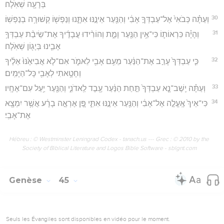
בְּרָעָ֖ה שְׁאֹֽלָה׃
30
וְעַתָּ֗ה כְּבֹאִי֙ אֶל־עַבְדְּךָ֣ אָבִ֔י וְהַנַּ֖עַר אֵינֶ֣נּוּ אִתָּ֑נוּ וְנַפְשׁ֖וֹ קְשׁוּרָ֥ה בְנַפְשֽׁוֹ׃
31
וְהָיָ֗ה כִּרְאוֹת֛וֹ כִּי־אֵ֥ין הַנַּ֖עַר וָמֵ֑ת וְהוֹרִ֨ידוּ עֲבָדֶ֜יךָ אֶת־שֵׂיבַ֨ת עַבְדְּךָ֥
אָבִ֛ינוּ בְּיָג֖וֹן שְׁאֹֽלָה׃
32
כִּ֤י עַבְדְּךָ֙ עָרַ֣ב אֶת־הַנַּ֔עַר מֵעִ֥ם אָבִ֖י לֵאמֹ֑ר אִם־לֹ֤א אֲבִיאֶ֙נּוּ֙ אֵלֶ֔יךָ
וְחָטָ֥אתִי לְאָבִ֖י כָּל־הַיָּמִֽים׃
33
וְעַתָּ֗ה יֵֽשֶׁב־נָ֤א עַבְדְּךָ֙ תַּ֣חַת הַנַּ֔עַר עֶ֖בֶד לַֽאדֹנִ֑י וְהַנַּ֖עַר יַ֥עַל עִם־אֶחָֽיו׃
34
כִּי־אֵיךְ֙ אֶֽעֱלֶ֣ה אֶל־אָבִ֔י וְהַנַּ֖עַר אֵינֶ֣נּוּ אִתִּ֑י פֶּ֚ן אֶרְאֶ֣ה בָרָ֔ע אֲשֶׁ֥ר יִמְצָ֖א
אֶת־אָבִֽי׃
Hébreu : © Westminster Leningrad Codex - tanach.us --- Grec : © 2010 by the
Society of Biblical Literature and Logos Bible Software - sblgnt.com
Genèse
45
Seuls les Évangiles sont disponibles en vidéo pour le moment.