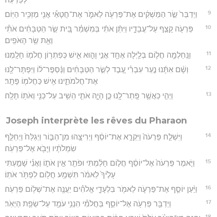
9
וַיְדַבֵּר֙ שַׂ֣ר הַמַּשְׁקִ֔ים אֶת־פַּרְעֹ֖ה לֵאמֹ֑ר אֶת־חֲטָאַ֕י אֲנִ֖י מַזְכִּ֥יר הַיּֽוֹם׃
10
פַּרְעֹ֖ה קָצַ֣ף עַל־עֲבָדָ֑יו וַיִּתֵּ֨ן אֹתִ֜י בְּמִשְׁמַ֗ר בֵּ֚ית שַׂ֣ר הַטַּבָּחִ֔ים אֹתִ֕י
וְאֵ֖ת שַׂ֥ר הָאֹפִֽים׃
11
וַנַּֽחַלְמָ֥ה חֲל֛וֹם בְּלַ֥יְלָה אֶחָ֖ד אֲנִ֣י וָה֑וּא אִ֛ישׁ כְּפִתְר֥וֹן חֲלֹמ֖וֹ חָלָֽמְנוּ׃
12
וְשָׁ֨ם אִתָּ֜נוּ נַ֣עַר עִבְרִ֗י עֶ֚בֶד לְשַׂ֣ר הַטַּבָּחִ֔ים וַנְּ֨סַפֶּר־ל֔וֹ וַיִּפְתָּר־לָ֖נוּ
אֶת־חֲלֹמֹתֵ֑ינוּ אִ֥ישׁ כַּחֲלֹמ֖וֹ פָּתָֽר׃
13
וַיְהִ֛י כַּאֲשֶׁ֥ר פָּֽתַר־לָ֖נוּ כֵּ֣ן הָיָ֑ה אֹתִ֛י הֵשִׁ֥יב עַל־כַּנִּ֖י וְאֹת֥וֹ תָלָֽה׃
Joseph interprète les rêves du Pharaon
14
וַיִּשְׁלַ֤ח פַּרְעֹה֙ וַיִּקְרָ֣א אֶת־יוֹסֵ֔ף וַיְרִיצֻ֖הוּ מִן־הַבּ֑וֹר וַיְגַלַּח֙ וַיְחַלֵּ֣ף
שִׂמְלֹתָ֔יו וַיָּבֹ֖א אֶל־פַּרְעֹֽה׃
15
וַיֹּ֤אמֶר פַּרְעֹה֙ אֶל־יוֹסֵ֔ף חֲל֣וֹם חָלַ֔מְתִּי וּפֹתֵ֖ר אֵ֣ין אֹת֑וֹ וַאֲנִ֗י שָׁמַ֤עְתִּי
עָלֶ֙יךָ֙ לֵאמֹ֔ר תִּשְׁמַ֥ע חֲל֖וֹם לִפְתֹּ֥ר אֹתֽוֹ׃
16
וַיַּ֨עַן יוֹסֵ֧ף אֶת־פַּרְעֹ֛ה לֵאמֹ֖ר בִּלְעָדָ֑י אֱלֹהִ֕ים יַעֲנֶ֖ה אֶת־שְׁל֥וֹם פַּרְעֹֽה׃
17
וַיְדַבֵּ֥ר פַּרְעֹ֖ה אֶל־יוֹסֵ֑ף בַּחֲלֹמִ֕י הִנְנִ֥י עֹמֵ֖ד עַל־שְׂפַ֥ת הַיְאֹֽר׃
18