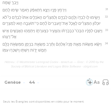
וַיֵּ֥בְךְּ שָֽׁמָּה׃
31
וַיִּרְחַ֥ץ פָּנָ֖יו וַיֵּצֵ֑א וַיִּ֨תְאַפַּ֔ק וַיֹּ֖אמֶר שִׂ֥ימוּ לָֽחֶם׃
32
וַיָּשִׂ֥ימוּ ל֛וֹ לְבַדּ֖וֹ וְלָהֶ֣ם לְבַדָּ֑ם וְלַמִּצְרִ֞ים הָאֹכְלִ֤ים אִתּוֹ֙ לְבַדָּ֔ם כִּי֩ לֹ֨א
יוּכְל֜וּן הַמִּצְרִ֗ים לֶאֱכֹ֤ל אֶת־הָֽעִבְרִים֙ לֶ֔חֶם כִּי־תוֹעֵבָ֥ה הִ֖וא לְמִצְרָֽיִם׃
33
וַיֵּשְׁב֣וּ לְפָנָ֔יו הַבְּכֹר֙ כִּבְכֹ֣רָת֔וֹ וְהַצָּעִ֖יר כִּצְעִרָת֑וֹ וַיִּתְמְה֥וּ הָאֲנָשִׁ֖ים אִ֥ישׁ
אֶל־רֵעֵֽהוּ׃
34
וַיִּשָּׂ֨א מַשְׂאֹ֜ת מֵאֵ֣ת פָּנָיו֮ אֲלֵהֶם֒ וַתֵּ֜רֶב מַשְׂאַ֧ת בִּנְיָמִ֛ן מִמַּשְׂאֹ֥ת כֻּלָּ֖ם
חָמֵ֣שׁ יָד֑וֹת וַיִּשְׁתּ֥וּ וַֽיִּשְׁכְּר֖וּ עִמּֽוֹ׃
Hébreu : © Westminster Leningrad Codex - tanach.us --- Grec : © 2010 by the
Society of Biblical Literature and Logos Bible Software - sblgnt.com
Genèse
44
Seuls les Évangiles sont disponibles en vidéo pour le moment.