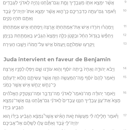
9
אֲשֶׁ֨ר יִמָּצֵ֥א אִתּ֛וֹ מֵעֲבָדֶ֖יךָ וָמֵ֑ת וְגַם־אֲנַ֕חְנוּ נִֽהְיֶ֥ה לַֽאדֹנִ֖י לַעֲבָדִֽים׃
10
וַיֹּ֕אמֶר גַּם־עַתָּ֥ה כְדִבְרֵיכֶ֖ם כֶּן־ה֑וּא אֲשֶׁ֨ר יִמָּצֵ֤א אִתּוֹ֙ יִהְיֶה־לִּ֣י עָ֔בֶד
וְאַתֶּ֖ם תִּהְי֥וּ נְקִיִּֽם׃
11
וַֽיְמַהֲר֗וּ וַיּוֹרִ֛דוּ אִ֥ישׁ אֶת־אַמְתַּחְתּ֖וֹ אָ֑רְצָה וַֽיִּפְתְּח֖וּ אִ֥ישׁ אַמְתַּחְתּֽוֹ׃
12
וַיְחַפֵּ֕שׂ בַּגָּד֣וֹל הֵחֵ֔ל וּבַקָּטֹ֖ן כִּלָּ֑ה וַיִּמָּצֵא֙ הַגָּבִ֔יעַ בְּאַמְתַּ֖חַת בִּנְיָמִֽן׃
13
וַֽיִּקְרְע֖וּ שִׂמְלֹתָ֑ם וַֽיַּעֲמֹס֙ אִ֣ישׁ עַל־חֲמֹר֔וֹ וַיָּשֻׁ֖בוּ הָעִֽירָה׃
Juda intervient en faveur de Benjamin
14
וַיָּבֹ֨א יְהוּדָ֤ה וְאֶחָיו֙ בֵּ֣יתָה יוֹסֵ֔ף וְה֖וּא עוֹדֶ֣נּוּ שָׁ֑ם וַיִּפְּל֥וּ לְפָנָ֖יו אָֽרְצָה׃
15
וַיֹּ֤אמֶר לָהֶם֙ יוֹסֵ֔ף מָֽה־הַמַּעֲשֶׂ֥ה הַזֶּ֖ה אֲשֶׁ֣ר עֲשִׂיתֶ֑ם הֲל֣וֹא יְדַעְתֶּ֔ם
כִּֽי־נַחֵ֧שׁ יְנַחֵ֛שׁ אִ֖ישׁ אֲשֶׁ֥ר כָּמֹֽנִי׃
16
וַיֹּ֣אמֶר יְהוּדָ֗ה מַה־נֹּאמַר֙ לַֽאדֹנִ֔י מַה־נְּדַבֵּ֖ר וּמַה־נִּצְטַדָּ֑ק הָאֱלֹהִ֗ים
מָצָא֙ אֶת־עֲוֺ֣ן עֲבָדֶ֔יךָ הִנֶּנּ֤וּ עֲבָדִים֙ לַֽאדֹנִ֔י גַּם־אֲנַ֕חְנוּ גַּ֛ם אֲשֶׁר־נִמְצָ֥א
הַגָּבִ֖יעַ בְּיָדֽוֹ׃
17
וַיֹּ֕אמֶר חָלִ֣ילָה לִּ֔י מֵעֲשׂ֖וֹת זֹ֑את הָאִ֡ישׁ אֲשֶׁר֩ נִמְצָ֨א הַגָּבִ֜יעַ בְּיָד֗וֹ ה֚וּא
יִהְיֶה־לִּ֣י עָ֔בֶד וְאַתֶּ֕ם עֲל֥וּ לְשָׁל֖וֹם אֶל־אֲבִיכֶֽם׃