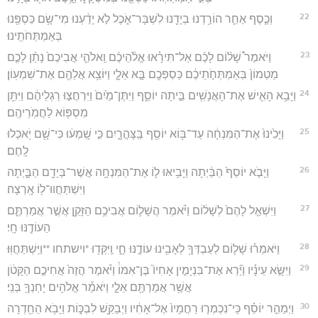
22
וְכֶ֧סֶף אַחֵ֛ר הוֹרַ֥דְנוּ בְיָדֵ֖נוּ לִשְׁבָּר־אֹ֑כֶל לֹ֣א יָדַ֔עְנוּ מִי־שָׂ֥ם כַּסְפֵּ֖נוּ
בְּאַמְתְּחֹתֵֽינוּ׃
23
וַיֹּאמֶר֩ שָׁל֨וֹם לָכֶ֜ם אַל־תִּירָ֗אוּ אֱלֹ֨הֵיכֶ֜ם וֵֽאלֹהֵ֤י אֲבִיכֶם֙ נָתַ֨ן לָכֶ֤ם
מַטְמוֹן֙ בְּאַמְתְּחֹ֣תֵיכֶ֔ם כַּסְפְּכֶ֖ם בָּ֣א אֵלָ֑י וַיּוֹצֵ֥א אֲלֵהֶ֖ם אֶת־שִׁמְעֽוֹן׃
24
וַיָּבֵ֥א הָאִ֛ישׁ אֶת־הָאֲנָשִׁ֖ים בֵּ֣יתָה יוֹסֵ֑ף וַיִּתֶּן־מַ֙יִם֙ וַיִּרְחֲצ֣וּ רַגְלֵיהֶ֔ם וַיִּתֵּ֥ן
מִסְפּ֖וֹא לַחֲמֹֽרֵיהֶֽם׃
25
וַיָּכִ֙ינוּ֙ אֶת־הַמִּנְחָ֔ה עַד־בּ֥וֹא יוֹסֵ֖ף בַּֽצָּהֳרָ֑יִם כִּ֣י שָֽׁמְע֔וּ כִּי־שָׁ֖ם יֹ֥אכְלוּ
לָֽחֶם׃
26
וַיָּבֹ֤א יוֹסֵף֙ הַבַּ֔יְתָה וַיָּבִ֥יאּוּ ל֛וֹ אֶת־הַמִּנְחָ֥ה אֲשֶׁר־בְּיָדָ֖ם הַבָּ֑יְתָה
וַיִּשְׁתַּחֲווּ־ל֖וֹ אָֽרְצָה׃
27
וַיִּשְׁאַ֤ל לָהֶם֙ לְשָׁל֔וֹם וַיֹּ֗אמֶר הֲשָׁל֛וֹם אֲבִיכֶ֥ם הַזָּקֵ֖ן אֲשֶׁ֣ר אֲמַרְתֶּ֑ם
הַעוֹדֶ֖נּוּ חָֽי׃
28
וַיֹּאמְר֗וּ שָׁל֛וֹם לְעַבְדְּךָ֥ לְאָבִ֖ינוּ עוֹדֶ֣נּוּ חָ֑י וַֽיִּקְּד֖וּ *וישתחו **וַיִּֽשְׁתַּחֲוּֽוּ׃
29
וַיִּשָּׂ֣א עֵינָ֗יו וַיַּ֞רְא אֶת־בִּנְיָמִ֣ין אָחִיו֮ בֶּן־אִמּוֹ֒ וַיֹּ֗אמֶר הֲזֶה֙ אֲחִיכֶ֣ם הַקָּטֹ֔ן
אֲשֶׁ֥ר אֲמַרְתֶּ֖ם אֵלָ֑י וַיֹּאמַ֕ר אֱלֹהִ֥ים יָחְנְךָ֖ בְּנִֽי׃
30
וַיְמַהֵ֣ר יוֹסֵ֗ף כִּֽי־נִכְמְר֤וּ רַחֲמָיו֙ אֶל־אָחִ֔יו וַיְבַקֵּ֖שׁ לִבְכּ֑וֹת וַיָּבֹ֥א הַחַ֖דְרָה