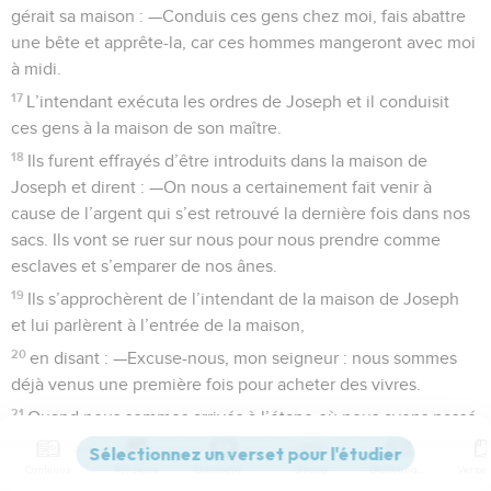
gérait sa maison : —Conduis ces gens chez moi, fais abattre
une bête et apprête-la, car ces hommes mangeront avec moi
à midi.
17
L’intendant exécuta les ordres de Joseph et il conduisit
ces gens à la maison de son maître.
18
Ils furent effrayés d’être introduits dans la maison de
Joseph et dirent : —On nous a certainement fait venir à
cause de l’argent qui s’est retrouvé la dernière fois dans nos
sacs. Ils vont se ruer sur nous pour nous prendre comme
esclaves et s’emparer de nos ânes.
19
Ils s’approchèrent de l’intendant de la maison de Joseph
et lui parlèrent à l’entrée de la maison,
20
en disant : —Excuse-nous, mon seigneur : nous sommes
déjà venus une première fois pour acheter des vivres.
21
Quand nous sommes arrivés à l’étape où nous avons passé
la nuit, nous avons ouvert nos sacs et chacun de nous a
retrouvé son argent à l’ouverture de son sac, c’était
Contenus
Versions
Commentaires
Strong
Dictionnaire