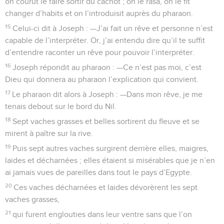
on courut le faire sortir du cachot ; on le rasa, on le fit
changer d’habits et on l’introduisit auprès du pharaon.
15
Celui-ci dit à Joseph : —J’ai fait un rêve et personne n’est
capable de l’interpréter. Or, j’ai entendu dire qu’il te suffit
d’entendre raconter un rêve pour pouvoir l’interpréter.
16
Joseph répondit au pharaon : —Ce n’est pas moi, c’est
Dieu qui donnera au pharaon l’explication qui convient.
17
Le pharaon dit alors à Joseph : —Dans mon rêve, je me
tenais debout sur le bord du Nil.
18
Sept vaches grasses et belles sortirent du fleuve et se
mirent à paître sur la rive.
19
Puis sept autres vaches surgirent derrière elles, maigres,
laides et décharnées ; elles étaient si misérables que je n’en
ai jamais vues de pareilles dans tout le pays d’Egypte.
20
Ces vaches décharnées et laides dévorèrent les sept
vaches grasses,
21
qui furent englouties dans leur ventre sans que l’on