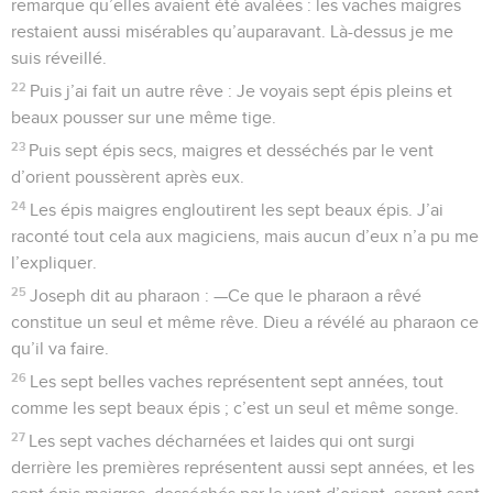
remarque qu’elles avaient été avalées : les vaches maigres
restaient aussi misérables qu’auparavant. Là-dessus je me
suis réveillé.
22
Puis j’ai fait un autre rêve : Je voyais sept épis pleins et
beaux pousser sur une même tige.
23
Puis sept épis secs, maigres et desséchés par le vent
d’orient poussèrent après eux.
24
Les épis maigres engloutirent les sept beaux épis. J’ai
raconté tout cela aux magiciens, mais aucun d’eux n’a pu me
l’expliquer.
25
Joseph dit au pharaon : —Ce que le pharaon a rêvé
constitue un seul et même rêve. Dieu a révélé au pharaon ce
qu’il va faire.
26
Les sept belles vaches représentent sept années, tout
comme les sept beaux épis ; c’est un seul et même songe.
27
Les sept vaches décharnées et laides qui ont surgi
derrière les premières représentent aussi sept années, et les