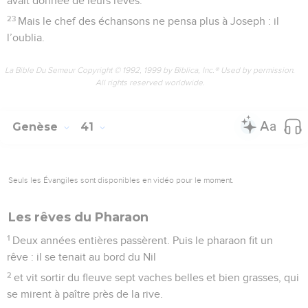
avait donnée de leurs rêves.
23
Mais le chef des échansons ne pensa plus à Joseph : il
l’oublia.
La Bible Du Semeur Copyright © 1992, 1999 by Biblica, Inc.® Used by permission.
All rights reserved worldwide.
Genèse
41
Seuls les Évangiles sont disponibles en vidéo pour le moment.
Les rêves du Pharaon
1
Deux années entières passèrent. Puis le pharaon fit un
rêve : il se tenait au bord du Nil
2
et vit sortir du fleuve sept vaches belles et bien grasses, qui
se mirent à paître près de la rive.