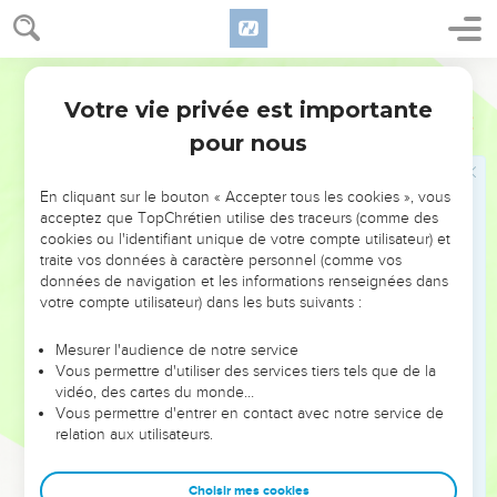
suite à cela. —Qu’on la fasse sortir et qu’elle soit brûlée
vive !
25
Comme on la jetait dehors, elle envoya un message à son
Semeur
beau-père : —C’est de l’homme à qui appartiennent ces
Votre vie privée est importante
Genèse
38
objets que je suis enceinte. Reconnais, je te prie, à qui sont
pour nous
ce cachet, ces cordons et ce bâton.
26
Juda les reconnut et s’écria : —Elle est plus juste que moi ;
En cliquant sur le bouton « Accepter tous les cookies », vous
elle a fait cela parce que je ne l’ai pas donnée pour femme à
acceptez que TopChrétien utilise des traceurs (comme des
mon fils Chéla. Il ne s’unit plus jamais à elle.
cookies ou l'identifiant unique de votre compte utilisateur) et
traite vos données à caractère personnel (comme vos
27
Quand vint le moment de la naissance, il s’avéra qu’elle
données de navigation et les informations renseignées dans
portait des jumeaux.
votre compte utilisateur) dans les buts suivants :
28
Pendant l’accouchement l’un d’eux présenta une main ; la
sage-femme la saisit et y noua un fil rouge en disant : —C’est
Mesurer l'audience de notre service
Vous permettre d'utiliser des services tiers tels que de la
celui-ci qui sort le premier.
vidéo, des cartes du monde…
29
Mais il retira sa main, et c’est son frère qui vint au monde.
Vous permettre d'entrer en contact avec notre service de
relation aux utilisateurs.
La sage-femme s’écria : —Quelle brèche ne t’es-tu pas
ouverte ! La brèche soit sur toi ! Et on le nomma Pérets
(Brèche).
Choisir mes cookies