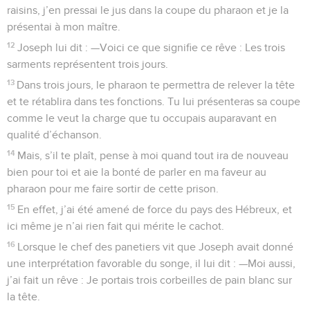
raisins, j’en pressai le jus dans la coupe du pharaon et je la
présentai à mon maître.
12
Joseph lui dit : —Voici ce que signifie ce rêve : Les trois
sarments représentent trois jours.
13
Dans trois jours, le pharaon te permettra de relever la tête
et te rétablira dans tes fonctions. Tu lui présenteras sa coupe
comme le veut la charge que tu occupais auparavant en
qualité d’échanson.
14
Mais, s’il te plaît, pense à moi quand tout ira de nouveau
bien pour toi et aie la bonté de parler en ma faveur au
pharaon pour me faire sortir de cette prison.
15
En effet, j’ai été amené de force du pays des Hébreux, et
ici même je n’ai rien fait qui mérite le cachot.
16
Lorsque le chef des panetiers vit que Joseph avait donné
une interprétation favorable du songe, il lui dit : —Moi aussi,
j’ai fait un rêve : Je portais trois corbeilles de pain blanc sur
la tête.