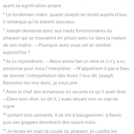
ayant sa signification propre.
6
Le lendemain matin, quand Joseph se rendit auprès d’eux,
il remarqua qu’ils étaient soucieux.
7
Joseph demanda donc aux hauts fonctionnaires du
pharaon qui se trouvaient en prison avec lui dans la maison
de son maître : —Pourquoi avez-vous cet air sombre
aujourd’hui ?
8
Ils lui répondirent : —Nous avons fait un rêve et il n’y a ici
personne pour nous l’interpréter. —N’appartient-il pas à Dieu
de donner l’interprétation des rêves ? leur dit Joseph.
Racontez-les moi donc, je vous prie.
9
Alors le chef des échansons lui raconta ce qu’il avait rêvé.
—Dans mon rêve, lui dit-il, j’avais devant moi un cep de
vigne
10
portant trois sarments. Il se mit à bourgeonner, à fleurir,
puis ses grappes donnèrent des raisins mûrs.
11
Je tenais en main la coupe du pharaon, je cueillis les