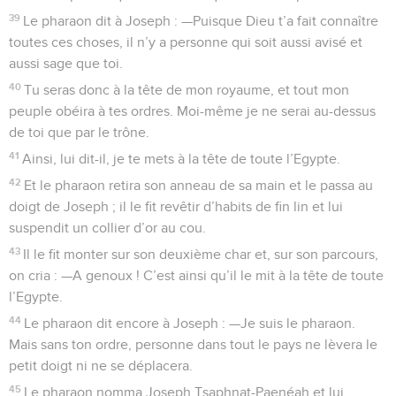
39
Le pharaon dit à Joseph : —Puisque Dieu t’a fait connaître
toutes ces choses, il n’y a personne qui soit aussi avisé et
aussi sage que toi.
40
Tu seras donc à la tête de mon royaume, et tout mon
peuple obéira à tes ordres. Moi-même je ne serai au-dessus
de toi que par le trône.
41
Ainsi, lui dit-il, je te mets à la tête de toute l’Egypte.
42
Et le pharaon retira son anneau de sa main et le passa au
doigt de Joseph ; il le fit revêtir d’habits de fin lin et lui
suspendit un collier d’or au cou.
43
Il le fit monter sur son deuxième char et, sur son parcours,
on cria : —A genoux ! C’est ainsi qu’il le mit à la tête de toute
l’Egypte.
44
Le pharaon dit encore à Joseph : —Je suis le pharaon.
Mais sans ton ordre, personne dans tout le pays ne lèvera le
petit doigt ni ne se déplacera.
45
Le pharaon nomma Joseph Tsaphnat-Paenéah et lui