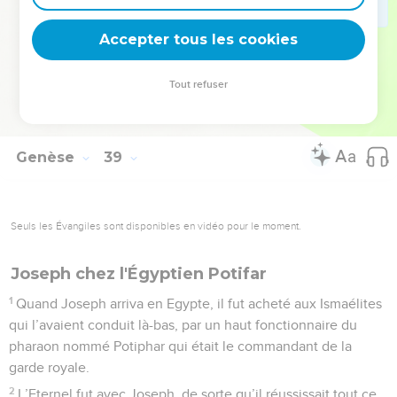
30
Ensuite son frère naquit, celui dont la main portait le fil
Accepter tous les cookies
rouge, et il fut appelé Zérah (Lever du soleil).
La Bible Du Semeur Copyright © 1992, 1999 by Biblica, Inc.® Used by permission.
Tout refuser
All rights reserved worldwide.
Genèse
39
Seuls les Évangiles sont disponibles en vidéo pour le moment.
Joseph chez l'Égyptien Potifar
1
Quand Joseph arriva en Egypte, il fut acheté aux Ismaélites
qui l’avaient conduit là-bas, par un haut fonctionnaire du
pharaon nommé Potiphar qui était le commandant de la
garde royale.
2
L’Eternel fut avec Joseph, de sorte qu’il réussissait tout ce