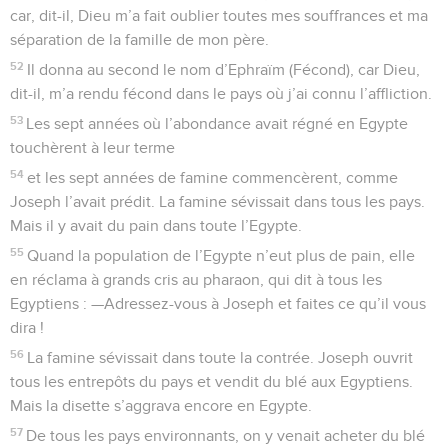
car, dit-il, Dieu m’a fait oublier toutes mes souffrances et ma
séparation de la famille de mon père.
52
Il donna au second le nom d’Ephraïm (Fécond), car Dieu,
dit-il, m’a rendu fécond dans le pays où j’ai connu l’affliction.
53
Les sept années où l’abondance avait régné en Egypte
touchèrent à leur terme
54
et les sept années de famine commencèrent, comme
Joseph l’avait prédit. La famine sévissait dans tous les pays.
Mais il y avait du pain dans toute l’Egypte.
55
Quand la population de l’Egypte n’eut plus de pain, elle
en réclama à grands cris au pharaon, qui dit à tous les
Egyptiens : —Adressez-vous à Joseph et faites ce qu’il vous
dira !
56
La famine sévissait dans toute la contrée. Joseph ouvrit
tous les entrepôts du pays et vendit du blé aux Egyptiens.
Mais la disette s’aggrava encore en Egypte.
57
De tous les pays environnants, on y venait acheter du blé