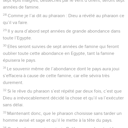
sept épis maigres, desséchés par le vent d’orient, seront sept
années de famine.
28
Comme je l’ai dit au pharaon : Dieu a révélé au pharaon ce
qu’il va faire.
29
Il y aura d’abord sept années de grande abondance dans
toute l’Egypte.
30
Elles seront suivies de sept années de famine qui feront
oublier toute cette abondance en Egypte, tant la famine
épuisera le pays.
31
Le souvenir même de l’abondance dont le pays aura joui
s’effacera à cause de cette famine, car elle sévira très
durement.
32
Si le rêve du pharaon s’est répété par deux fois, c’est que
Dieu a irrévocablement décidé la chose et qu’il va l’exécuter
sans délai.
33
Maintenant donc, que le pharaon choisisse sans tarder un
homme avisé et sage et qu’il le mette à la tête du pays.
34