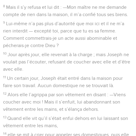
8
Mais il s’y refusa et lui dit : —Mon maître ne me demande
compte de rien dans la maison, il m’a confié tous ses biens.
9
Lui-même n’a pas plus d’autorité que moi ici et il ne m’a
rien interdit — excepté toi, parce que tu es sa femme.
Comment commettrais-je un acte aussi abominable et
pécherais-je contre Dieu ?
10
Jour après jour, elle revenait à la charge ; mais Joseph ne
voulait pas l’écouter, refusant de coucher avec elle et d’être
avec elle.
11
Un certain jour, Joseph était entré dans la maison pour
faire son travail. Aucun domestique ne se trouvait là.
12
Alors elle l’agrippa par son vêtement en disant : —Viens
coucher avec moi ! Mais il s’enfuit, lui abandonnant son
vêtement entre les mains, et s’élança dehors.
13
Quand elle vit qu’il s’était enfui dehors en lui laissant son
vêtement entre les mains,
14
elle se mit à crier pour appeler ses domestiques, puis elle