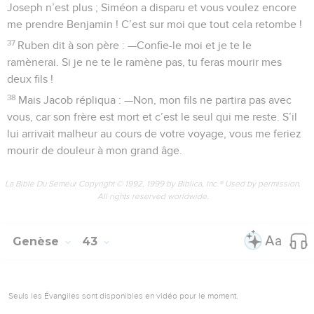
Joseph n’est plus ; Siméon a disparu et vous voulez encore
me prendre Benjamin ! C’est sur moi que tout cela retombe !
37
Ruben dit à son père : —Confie-le moi et je te le
ramènerai. Si je ne te le ramène pas, tu feras mourir mes
deux fils !
38
Mais Jacob répliqua : —Non, mon fils ne partira pas avec
vous, car son frère est mort et c’est le seul qui me reste. S’il
lui arrivait malheur au cours de votre voyage, vous me feriez
mourir de douleur à mon grand âge.
La Bible Du Semeur Copyright © 1992, 1999 by Biblica, Inc.® Used by permission.
All rights reserved worldwide.
Genèse
43
Seuls les Évangiles sont disponibles en vidéo pour le moment.