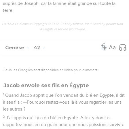
auprès de Joseph, car la famine était grande sur toute la
terre.
La Bible Du Semeur Copyright © 1992, 1999 by Biblica, Inc.® Used by permission.
All rights reserved worldwide.
Genèse
42
Seuls les Évangiles sont disponibles en vidéo pour le moment.
Jacob envoie ses fils en Égypte
1
Quand Jacob apprit que l’on vendait du blé en Egypte, il dit
à ses fils : —Pourquoi restez-vous là à vous regarder les uns
les autres ?
2
J’ai appris qu’il y a du blé en Egypte. Allez-y donc et
rapportez-nous en du grain pour que nous puissions survivre