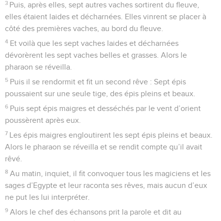
3
Puis, après elles, sept autres vaches sortirent du fleuve,
elles étaient laides et décharnées. Elles vinrent se placer à
côté des premières vaches, au bord du fleuve.
4
Et voilà que les sept vaches laides et décharnées
dévorèrent les sept vaches belles et grasses. Alors le
pharaon se réveilla.
5
Puis il se rendormit et fit un second rêve : Sept épis
poussaient sur une seule tige, des épis pleins et beaux.
6
Puis sept épis maigres et desséchés par le vent d’orient
poussèrent après eux.
7
Les épis maigres engloutirent les sept épis pleins et beaux.
Alors le pharaon se réveilla et se rendit compte qu’il avait
rêvé.
8
Au matin, inquiet, il fit convoquer tous les magiciens et les
sages d’Egypte et leur raconta ses rêves, mais aucun d’eux
ne put les lui interpréter.
9
Alors le chef des échansons prit la parole et dit au