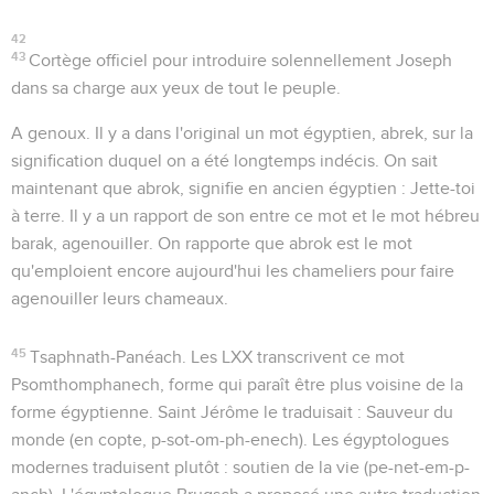
42
43
Cortège officiel pour introduire solennellement Joseph
dans sa charge aux yeux de tout le peuple.
A genoux
. Il y a dans l'original un mot égyptien,
abrek
, sur la
signification duquel on a été longtemps indécis. On sait
maintenant que
abrok
, signifie en ancien égyptien :
Jette-toi
à terre
. Il y a un rapport de son entre ce mot et le mot hébreu
barak
, agenouiller. On rapporte que
abrok
est le mot
qu'emploient encore aujourd'hui les chameliers pour faire
agenouiller leurs chameaux.
45
Tsaphnath-Panéach
. Les LXX transcrivent ce mot
Psomthomphanech
, forme qui paraît être plus voisine de la
forme égyptienne. Saint Jérôme le traduisait :
Sauveur du
monde
(en copte,
p-sot-om-ph-enech
). Les égyptologues
modernes traduisent plutôt : soutien de la vie (
pe-net-em-p-