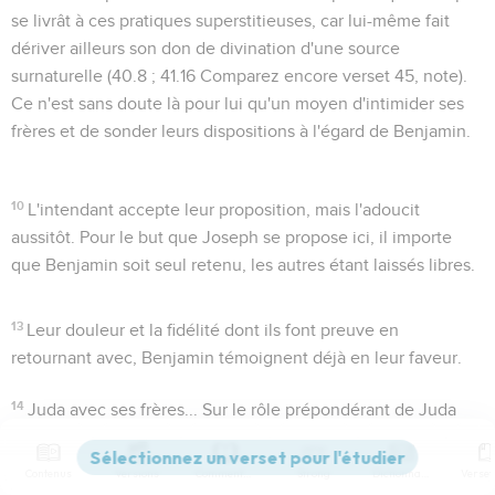
se livrât à ces pratiques superstitieuses, car lui-même fait
dériver ailleurs son don de divination d'une source
surnaturelle (
40.8 ; 41.16
Comparez encore verset 45, note).
Ce n'est sans doute là pour lui qu'un moyen d'intimider ses
frères et de sonder leurs dispositions à l'égard de Benjamin.
10
L'intendant accepte leur proposition, mais l'adoucit
aussitôt. Pour le but que Joseph se propose ici, il importe
que Benjamin soit seul retenu, les autres étant laissés libres.
13
Leur douleur et la fidélité dont ils font preuve en
retournant avec, Benjamin témoignent déjà en leur faveur.
14
Juda avec ses frères...
Sur le rôle prépondérant de Juda
dans tout ce récit, voir
48.3
, note.
Contenus
Versions
Commentaires
Strong
Dictionnaire
15
Un homme tel que moi
: Un des sages de l'Egypte, initié à