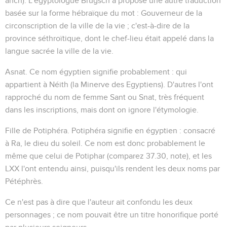
anch
). L'égyptologue Brugsch a proposé une autre traduction
basée sur la forme hébraïque du mot : Gouverneur de la
circonscription de la ville de la vie ; c'est-à-dire de la
province séthroïtique, dont le chef-lieu était appelé dans la
langue sacrée la
ville de la vie
.
Asnat
. Ce nom égyptien signifie probablement : qui
appartient à Néith (la Minerve des Egyptiens). D'autres l'ont
rapproché du nom de femme
Sant
ou
Snat
, très fréquent
dans les inscriptions, mais dont on ignore l'étymologie.
Fille de Potiphéra
.
Potiphéra
signifie en égyptien : consacré
à Ra, le dieu du soleil. Ce nom est donc probablement le
même que celui de
Potiphar
(comparez
37.30
, note), et les
LXX l'ont entendu ainsi, puisqu'ils rendent les deux noms par
Pétéphrès
.
Ce n'est pas à dire que l'auteur ait confondu les deux
personnages ; ce nom pouvait être un titre honorifique porté