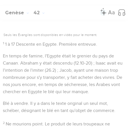
Genèse
42
Seuls les Évangiles sont disponibles en vidéo pour le moment.
1
1 à 17
Descente en Egypte. Première entrevue.
En temps de famine, l'Egypte était le grenier du pays de
Canaan. Abraham y était descendu (
12.10-20
) ; Isaac avait eu
l'intention de l'imiter (
26.2
) ; Jacob, ayant une maison trop
nombreuse pour s'y transporter, y fait acheter des vivres. De
nos jours encore, en temps de sécheresse, les Arabes vont
chercher en Egypte le blé qui leur manque.
Blé à vendre
. Il y a dans le texte original un seul mot,
schéber
, désignant le blé en tant qu'objet de commerce.
2
Ne mourions point
. Le produit de leurs troupeaux ne