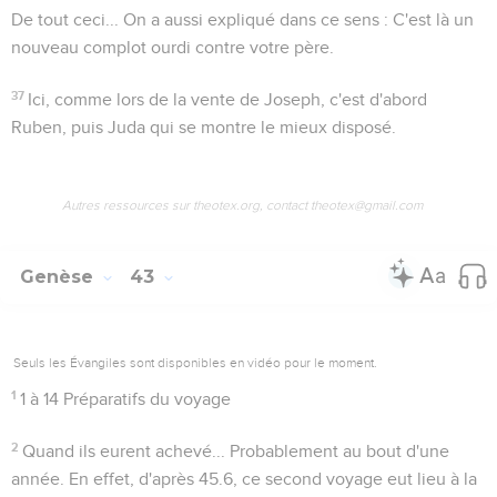
De tout ceci...
On a aussi expliqué dans ce sens : C'est là un
nouveau complot ourdi contre votre père.
37
Ici, comme lors de la vente de Joseph, c'est d'abord
Ruben, puis Juda qui se montre le mieux disposé.
Autres ressources sur theotex.org, contact theotex@gmail.com
Genèse
43
Seuls les Évangiles sont disponibles en vidéo pour le moment.
1
1 à 14
Préparatifs du voyage
2
Quand ils eurent achevé...
Probablement au bout d'une
année. En effet, d'après
45.6
, ce second voyage eut lieu à la