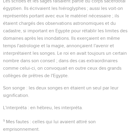
Les scribes et les sages faisaient partie du corps sacerdotal
égyptien. Ils écrivaient les hiéroglyphes ; aussi les voit-on
représentés portant avec eux le matériel nécessaire ; ils
étaient chargés des observations astronomiques et du
cadastre, si important en Egypte pour rétablir les limites des
domaines après les inondations. Ils exerçaient en même
temps l'astrologie et la magie, annonçaient l'avenir et
interprétaient les songes. Le roi en avait toujours un certain
nombre dans son conseil ; dans des cas extraordinaires
comme celui-ci, on convoquait en outre ceux des grands
collèges de prêtres de l'Egypte.
Son songe
: les deux songes en étaient un seul par leur
signification.
L'interpréta
: en hébreu,
les
interpréta.
9
Mes fautes
: celles qui lui avaient attiré son
emprisonnement.