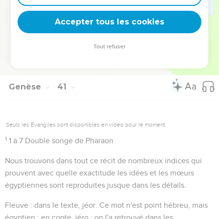
obtenaient leur grâce, et les prêtres rappelaient au roi les
principaux événements de l'année.
Accepter tous les cookies
Tout refuser
Autres ressources sur theotex.org, contact theotex@gmail.com
Genèse
41
Seuls les Évangiles sont disponibles en vidéo pour le moment.
1
1 à 7
Double songe de Pharaon
Nous trouvons dans tout ce récit de nombreux indices qui
prouvent avec quelle exactitude les idées et les mœurs
égyptiennes sont reproduites jusque dans les détails.
Fleuve
: dans le texte,
jéor
. Ce mot n'est point hébreu, mais
égyptien ; en copte,
jéro
; on l'a retrouvé dans les