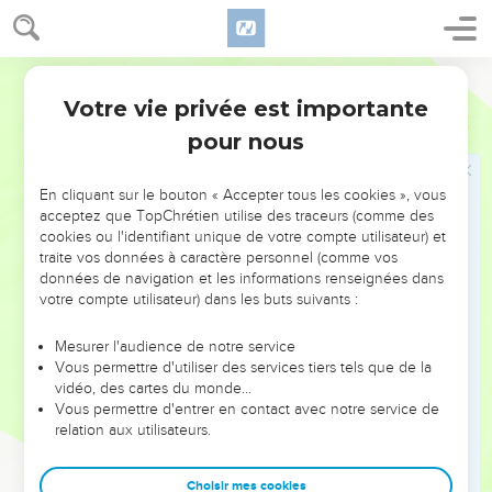
panetier traversait la cour pour se rendre de la cuisine à la
chambre à manger.
Bible annotée
19
Enlèvera
. C'est en hébreu le même, verbe que celui que
Votre vie privée est importante
Genèse
40
nous avons traduit par
élèvera
au verset 13. Joseph annonce
pour nous
au panetier qu'il sera décapité, puis que son corps sera
pendu à un gibet et dévoré par les oiseaux de proie. C'était
En cliquant sur le bouton « Accepter tous les cookies », vous
pour les Egyptiens une terrible aggravation de la peine de
acceptez que TopChrétien utilise des traceurs (comme des
mort, car ils estimaient que l'âme d'un mort dont le corps
cookies ou l'identifiant unique de votre compte utilisateur) et
traite vos données à caractère personnel (comme vos
demeurait sans sépulture était condamnée à errer
données de navigation et les informations renseignées dans
éternellement.
votre compte utilisateur) dans les buts suivants :
20
20 à 23
Accomplissement des songes
Mesurer l'audience de notre service
Vous permettre d'utiliser des services tiers tels que de la
Jour de naissance
. Ici encore, les monuments sont venus
vidéo, des cartes du monde…
Vous permettre d'entrer en contact avec notre service de
confirmer l'exactitude du récit biblique. Ils nous renseignent
relation aux utilisateurs.
même sur le cérémonial de la fête du roi : tous les officiers
de la cour se rassemblaient ce jour-là ; des prisonniers
Choisir mes cookies