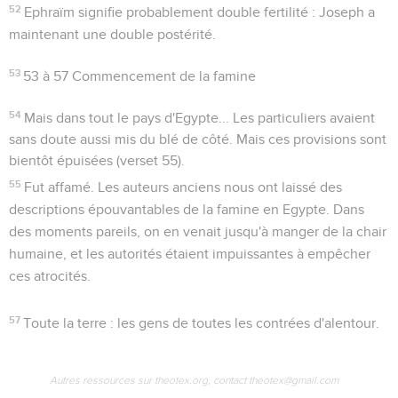
52
Ephraïm
signifie probablement
double fertilité
: Joseph a
maintenant une double postérité.
53
53 à 57
Commencement de la famine
54
Mais dans tout le pays d'Egypte...
Les particuliers avaient
sans doute aussi mis du blé de côté. Mais ces provisions sont
bientôt épuisées (verset 55).
55
Fut affamé
. Les auteurs anciens nous ont laissé des
descriptions épouvantables de la famine en Egypte. Dans
des moments pareils, on en venait jusqu'à manger de la chair
humaine, et les autorités étaient impuissantes à empêcher
ces atrocités.
57
Toute la terre
: les gens de toutes les contrées d'alentour.
Autres ressources sur theotex.org, contact theotex@gmail.com