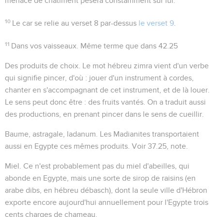
menace de châtiment pèsera constamment sur lui.
10
Le
car
se relie au verset 8 par-dessus
le verset 9
.
11
Dans vos vaisseaux
. Même terme que dans
42.25
Des produits de choix
. Le mot hébreu
zimra
vient d'un verbe
qui signifie
pincer
, d'où : jouer d'un instrument à cordes,
chanter en s'accompagnant de cet instrument, et de là louer.
Le sens peut donc être :
des fruits vantés
. On a traduit aussi
des productions
, en prenant pincer dans le sens de cueillir.
Baume, astragale, ladanum
. Les Madianites transportaient
aussi en Egypte ces mêmes produits. Voir
37.25
, note.
Miel
. Ce n'est probablement pas du miel d'abeilles, qui
abonde en Egypte, mais une sorte de sirop de raisins (en
arabe
dibs
, en hébreu
débasch
), dont la seule ville d'Hébron
exporte encore aujourd'hui annuellement pour l'Egypte trois
cents charges de chameau.