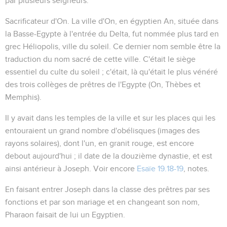
par plusieurs seigneurs.
Sacrificateur d'On
. La ville d'
On
, en égyptien
An
, située dans
la Basse-Egypte à l'entrée du Delta, fut nommée plus tard en
grec Héliopolis, ville du soleil. Ce dernier nom semble être la
traduction du nom sacré de cette ville. C'était le siège
essentiel du culte du soleil ; c'était, là qu'était le plus vénéré
des trois collèges de prêtres de l'Egypte (On, Thèbes et
Memphis).
Il y avait dans les temples de la ville et sur les places qui les
entouraient un grand nombre d'obélisques (images des
rayons solaires), dont l'un, en granit rouge, est encore
debout aujourd'hui ; il date de la douzième dynastie, et est
ainsi antérieur à Joseph. Voir encore
Esaïe 19.18-19
, notes.
En faisant entrer Joseph dans la classe des prêtres par ses
fonctions et par son mariage et en changeant son nom,
Pharaon faisait de lui un Egyptien.