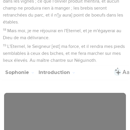
dans les vignes ; ce que l'olivier produit mentira, et aucun
champ ne produira rien à manger ; les brebis seront
retranchées du parc, et il n'[y aura] point de boeufs dans les
étables.
18
Mais moi, je me réjouirai en l'Eternel, et je m'égayerai au
Dieu de ma délivrance.
19
L'Eternel, le Seigneur [est] ma force, et il rendra mes pieds
semblables à ceux des biches, et me fera marcher sur mes
lieux élevés. Au maître chantre sur Néguinoth.
Sophonie
Introduction