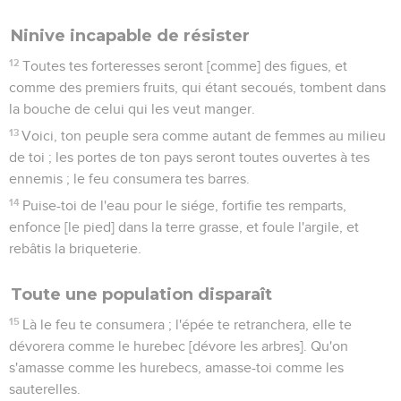
Ninive incapable de résister
12
Toutes tes forteresses seront [comme] des figues, et
comme des premiers fruits, qui étant secoués, tombent dans
la bouche de celui qui les veut manger.
13
Voici, ton peuple sera comme autant de femmes au milieu
de toi ; les portes de ton pays seront toutes ouvertes à tes
ennemis ; le feu consumera tes barres.
14
Puise-toi de l'eau pour le siége, fortifie tes remparts,
enfonce [le pied] dans la terre grasse, et foule l'argile, et
rebâtis la briqueterie.
Toute une population disparaît
15
Là le feu te consumera ; l'épée te retranchera, elle te
dévorera comme le hurebec [dévore les arbres]. Qu'on
s'amasse comme les hurebecs, amasse-toi comme les
sauterelles.