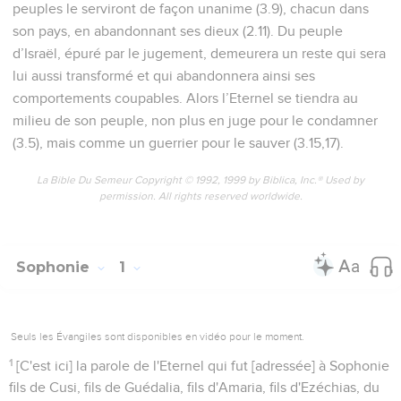
peuples le serviront de façon unanime (3.9), chacun dans
son pays, en abandonnant ses dieux (2.11). Du peuple
d’Israël, épuré par le jugement, demeurera un reste qui sera
lui aussi transformé et qui abandonnera ainsi ses
comportements coupables. Alors l’Eternel se tiendra au
milieu de son peuple, non plus en juge pour le condamner
(3.5), mais comme un guerrier pour le sauver (3.15,17).
La Bible Du Semeur Copyright © 1992, 1999 by Biblica, Inc.® Used by
permission. All rights reserved worldwide.
Sophonie
1
Seuls les Évangiles sont disponibles en vidéo pour le moment.
1
[C'est ici] la parole de l'Eternel qui fut [adressée] à Sophonie
fils de Cusi, fils de Guédalia, fils d'Amaria, fils d'Ezéchias, du