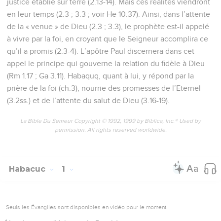
justice établie sur terre (2.13-14). Mais ces réalités viendront
en leur temps (2.3 ; 3.3 ; voir He 10.37). Ainsi, dans l’attente
de la « venue » de Dieu (2.3 ; 3.3), le prophète est-il appelé
à vivre par la foi, en croyant que le Seigneur accomplira ce
qu’il a promis (2.3-4). L’apôtre Paul discernera dans cet
appel le principe qui gouverne la relation du fidèle à Dieu
(Rm 1.17 ; Ga 3.11). Habaquq, quant à lui, y répond par la
prière de la foi (ch.3), nourrie des promesses de l’Eternel
(3.2ss.) et de l’attente du salut de Dieu (3.16-19).
La Bible Du Semeur Copyright © 1992, 1999 by Biblica, Inc.® Used by
permission. All rights reserved worldwide.
Habacuc
1
Seuls les Évangiles sont disponibles en vidéo pour le moment.