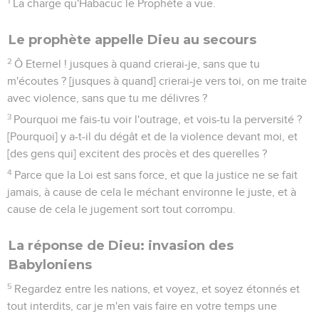
1
La charge qu'Habacuc le Prophète a vue.
Le prophète appelle Dieu au secours
2
Ô Eternel ! jusques à quand crierai-je, sans que tu
m'écoutes ? [jusques à quand] crierai-je vers toi, on me traite
avec violence, sans que tu me délivres ?
3
Pourquoi me fais-tu voir l'outrage, et vois-tu la perversité ?
[Pourquoi] y a-t-il du dégât et de la violence devant moi, et
[des gens qui] excitent des procès et des querelles ?
4
Parce que la Loi est sans force, et que la justice ne se fait
jamais, à cause de cela le méchant environne le juste, et à
cause de cela le jugement sort tout corrompu.
La réponse de Dieu: invasion des
Babyloniens
5
Regardez entre les nations, et voyez, et soyez étonnés et
tout interdits, car je m'en vais faire en votre temps une