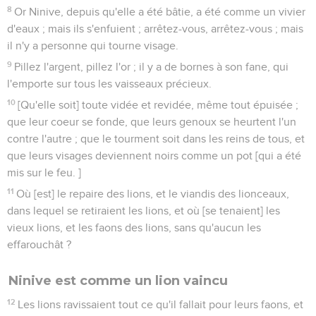
8
Or Ninive, depuis qu'elle a été bâtie, a été comme un vivier
d'eaux ; mais ils s'enfuient ; arrêtez-vous, arrêtez-vous ; mais
il n'y a personne qui tourne visage.
9
Pillez l'argent, pillez l'or ; il y a de bornes à son fane, qui
l'emporte sur tous les vaisseaux précieux.
10
[Qu'elle soit] toute vidée et revidée, même tout épuisée ;
que leur coeur se fonde, que leurs genoux se heurtent l'un
contre l'autre ; que le tourment soit dans les reins de tous, et
que leurs visages deviennent noirs comme un pot [qui a été
mis sur le feu. ]
11
Où [est] le repaire des lions, et le viandis des lionceaux,
dans lequel se retiraient les lions, et où [se tenaient] les
vieux lions, et les faons des lions, sans qu'aucun les
effarouchât ?
Ninive est comme un lion vaincu
12
Les lions ravissaient tout ce qu'il fallait pour leurs faons, et