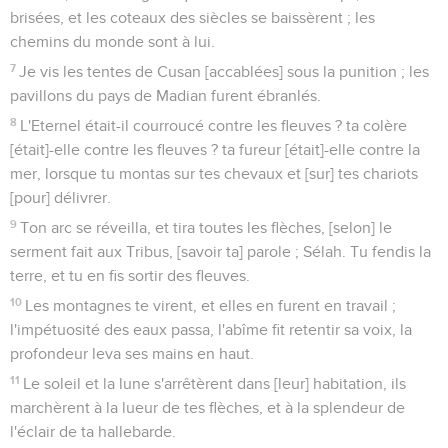
brisées, et les coteaux des siècles se baissèrent ; les
chemins du monde sont à lui.
7
Je vis les tentes de Cusan [accablées] sous la punition ; les
pavillons du pays de Madian furent ébranlés.
8
L'Eternel était-il courroucé contre les fleuves ? ta colère
[était]-elle contre les fleuves ? ta fureur [était]-elle contre la
mer, lorsque tu montas sur tes chevaux et [sur] tes chariots
[pour] délivrer.
9
Ton arc se réveilla, et tira toutes les flèches, [selon] le
serment fait aux Tribus, [savoir ta] parole ; Sélah. Tu fendis la
terre, et tu en fis sortir des fleuves.
10
Les montagnes te virent, et elles en furent en travail ;
l'impétuosité des eaux passa, l'abîme fit retentir sa voix, la
profondeur leva ses mains en haut.
11
Le soleil et la lune s'arrêtèrent dans [leur] habitation, ils
marchèrent à la lueur de tes flèches, et à la splendeur de
l'éclair de ta hallebarde.