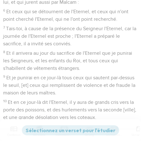
lui, et qui jurent aussi par Malcam :
6
Et ceux qui se détournent de l'Eternel, et ceux qui n'ont
point cherché l'Eternel, qui ne l'ont point recherché.
7
Tais-toi, à cause de la présence du Seigneur l'Eternel, car la
journée de l'Eternel est proche ; l'Eternel a préparé le
sacrifice, il a invité ses conviés.
8
Et il arrivera au jour du sacrifice de l'Eternel que je punirai
les Seigneurs, et les enfants du Roi, et tous ceux qui
s'habillent de vêtements étrangers.
9
Et je punirai en ce jour-là tous ceux qui sautent par-dessus
le seuil, [et] ceux qui remplissent de violence et de fraude la
maison de leurs maîtres.
10
Et en ce jour-là dit l'Eternel, il y aura de grands cris vers la
porte des poissons, et des hurlements vers la seconde [ville],
et une grande désolation vers les coteaux.
11
Vous qui habitez dans Mactès, hurlez ; car tous ceux qui
trafiquaient ont été défaits, et tous ceux qui apportaient de
Contenus
Versions
Commentaires
Strong
Dictionnaire