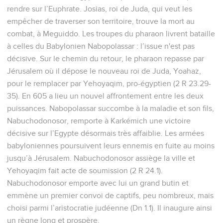
rendre sur l’Euphrate. Josias, roi de Juda, qui veut les
empêcher de traverser son territoire, trouve la mort au
combat, à Meguiddo. Les troupes du pharaon livrent bataille
à celles du Babylonien Nabopolassar : l’issue n'est pas
décisive. Sur le chemin du retour, le pharaon repasse par
Jérusalem où il dépose le nouveau roi de Juda, Yoahaz,
pour le remplacer par Yehoyaqim, pro-égyptien (2 R 23.29-
35). En 605 a lieu un nouvel affrontement entre les deux
puissances. Nabopolassar succombe à la maladie et son fils,
Nabuchodonosor, remporte à Karkémich une victoire
décisive sur l’Egypte désormais très affaiblie. Les armées
babyloniennes poursuivent leurs ennemis en fuite au moins
jusqu’à Jérusalem. Nabuchodonosor assiège la ville et
Yehoyaqim fait acte de soumission (2 R 24.1).
Nabuchodonosor emporte avec lui un grand butin et
emmène un premier convoi de captifs, peu nombreux, mais
choisi parmi l’aristocratie judéenne (Dn 1.1). Il inaugure ainsi
un règne long et prospère.