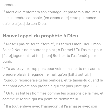
prendra.
11
Alors elle renforcera son courage, et passera outre, mais
elle se rendra coupable, [en disant que] cette puissance
qu'elle a [est] de son Dieu.
Nouvel appel du prophète à Dieu
12
N'es-tu pas de toute éternité, ô Eternel ! mon Dieu ! mon
Saint ? Nous ne mourrons point ; ô Eternel ! Tu l'as mis pour
[faire] jugement ; et toi, [mon] Rocher, tu l'as fondé pour
punir.
13
Tu as les yeux trop purs pour voir le mal, et tu ne saurais
prendre plaisir à regarder le mal, qu'on [fait à autrui. ]
Pourquoi regarderais-tu les perfides, et te tairais-tu quand le
méchant dévore son prochain qui est plus juste que lui ?
14
Or tu as fait les hommes comme les poissons de la mer, et
comme le reptile qui n'a point de dominateur.
15
Il a tout enlevé avec l'hameçon ; il l'a amassé avec son