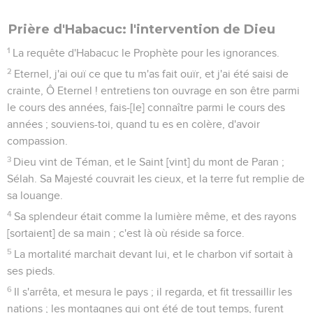
Prière d'Habacuc: l'intervention de Dieu
1
La requête d'Habacuc le Prophète pour les ignorances.
2
Eternel, j'ai ouï ce que tu m'as fait ouïr, et j'ai été saisi de
crainte, Ô Eternel ! entretiens ton ouvrage en son être parmi
le cours des années, fais-[le] connaître parmi le cours des
années ; souviens-toi, quand tu es en colère, d'avoir
compassion.
3
Dieu vint de Téman, et le Saint [vint] du mont de Paran ;
Sélah. Sa Majesté couvrait les cieux, et la terre fut remplie de
sa louange.
4
Sa splendeur était comme la lumière même, et des rayons
[sortaient] de sa main ; c'est là où réside sa force.
5
La mortalité marchait devant lui, et le charbon vif sortait à
ses pieds.
6
Il s'arrêta, et mesura le pays ; il regarda, et fit tressaillir les
nations ; les montagnes qui ont été de tout temps, furent