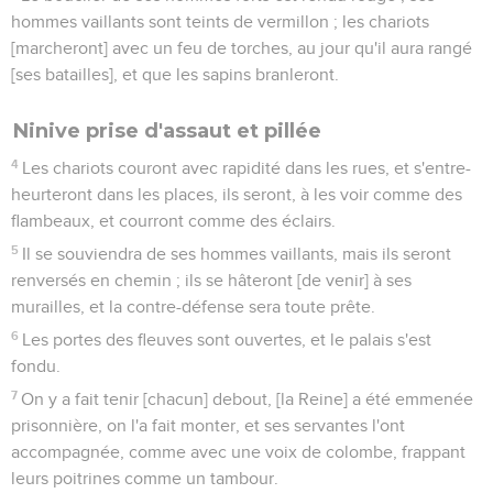
hommes vaillants sont teints de vermillon ; les chariots
[marcheront] avec un feu de torches, au jour qu'il aura rangé
[ses batailles], et que les sapins branleront.
Ninive prise d'assaut et pillée
4
Les chariots couront avec rapidité dans les rues, et s'entre-
heurteront dans les places, ils seront, à les voir comme des
flambeaux, et courront comme des éclairs.
5
Il se souviendra de ses hommes vaillants, mais ils seront
renversés en chemin ; ils se hâteront [de venir] à ses
murailles, et la contre-défense sera toute prête.
6
Les portes des fleuves sont ouvertes, et le palais s'est
fondu.
7
On y a fait tenir [chacun] debout, [la Reine] a été emmenée
prisonnière, on l'a fait monter, et ses servantes l'ont
accompagnée, comme avec une voix de colombe, frappant
leurs poitrines comme un tambour.