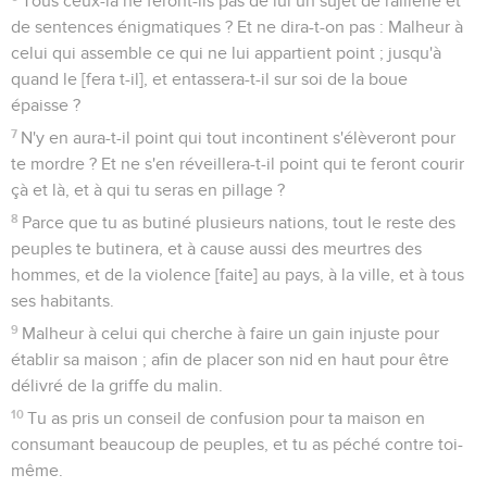
Tous ceux-là ne feront-ils pas de lui un sujet de raillerie et
de sentences énigmatiques ? Et ne dira-t-on pas : Malheur à
celui qui assemble ce qui ne lui appartient point ; jusqu'à
quand le [fera t-il], et entassera-t-il sur soi de la boue
épaisse ?
7
N'y en aura-t-il point qui tout incontinent s'élèveront pour
te mordre ? Et ne s'en réveillera-t-il point qui te feront courir
çà et là, et à qui tu seras en pillage ?
8
Parce que tu as butiné plusieurs nations, tout le reste des
peuples te butinera, et à cause aussi des meurtres des
hommes, et de la violence [faite] au pays, à la ville, et à tous
ses habitants.
9
Malheur à celui qui cherche à faire un gain injuste pour
établir sa maison ; afin de placer son nid en haut pour être
délivré de la griffe du malin.
10
Tu as pris un conseil de confusion pour ta maison en
consumant beaucoup de peuples, et tu as péché contre toi-
même.