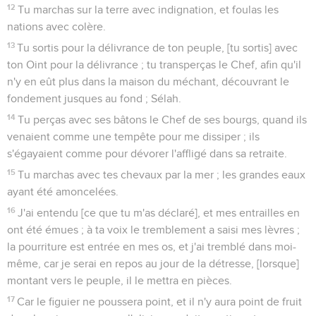
12
Tu marchas sur la terre avec indignation, et foulas les
nations avec colère.
13
Tu sortis pour la délivrance de ton peuple, [tu sortis] avec
ton Oint pour la délivrance ; tu transperças le Chef, afin qu'il
n'y en eût plus dans la maison du méchant, découvrant le
fondement jusques au fond ; Sélah.
14
Tu perças avec ses bâtons le Chef de ses bourgs, quand ils
venaient comme une tempête pour me dissiper ; ils
s'égayaient comme pour dévorer l'affligé dans sa retraite.
15
Tu marchas avec tes chevaux par la mer ; les grandes eaux
ayant été amoncelées.
16
J'ai entendu [ce que tu m'as déclaré], et mes entrailles en
ont été émues ; à ta voix le tremblement a saisi mes lèvres ;
la pourriture est entrée en mes os, et j'ai tremblé dans moi-
même, car je serai en repos au jour de la détresse, [lorsque]
montant vers le peuple, il le mettra en pièces.
17
Car le figuier ne poussera point, et il n'y aura point de fruit