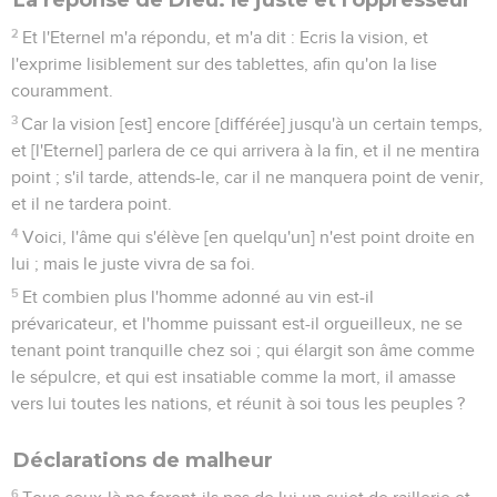
2
Et l'Eternel m'a répondu, et m'a dit : Ecris la vision, et
l'exprime lisiblement sur des tablettes, afin qu'on la lise
couramment.
3
Car la vision [est] encore [différée] jusqu'à un certain temps,
et [l'Eternel] parlera de ce qui arrivera à la fin, et il ne mentira
point ; s'il tarde, attends-le, car il ne manquera point de venir,
et il ne tardera point.
4
Voici, l'âme qui s'élève [en quelqu'un] n'est point droite en
lui ; mais le juste vivra de sa foi.
5
Et combien plus l'homme adonné au vin est-il
prévaricateur, et l'homme puissant est-il orgueilleux, ne se
tenant point tranquille chez soi ; qui élargit son âme comme
le sépulcre, et qui est insatiable comme la mort, il amasse
vers lui toutes les nations, et réunit à soi tous les peuples ?
Déclarations de malheur
6