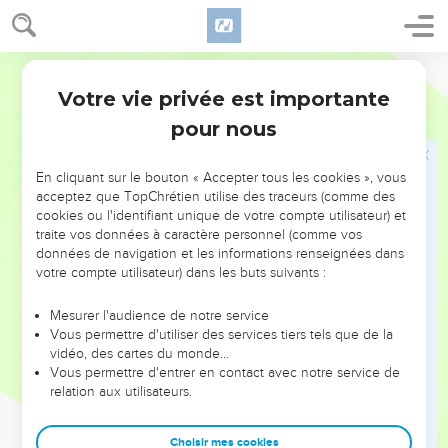
Ninive
9
Que pourriez-vous machiner contre l'Eternel ? C'est lui qui
Martin
réduit à néant ; la détresse n'y retounera point une seconde
fois.
Votre vie privée est importante
Nahum
1
10
Car étant entortillés comme des épines, et ivres selon
pour nous
qu'ils ont accoutumé de s'enivrer, ils seront consumés
entièrement comme la paille sèche.
En cliquant sur le bouton « Accepter tous les cookies », vous
acceptez que TopChrétien utilise des traceurs (comme des
11
De toi est sorti celui qui machine du mal contre l'Eternel, et
cookies ou l'identifiant unique de votre compte utilisateur) et
qui met en avant un méchant conseil.
traite vos données à caractère personnel (comme vos
12
Ainsi a dit l'Eternel : Encore qu'ils soient en paix, et en
données de navigation et les informations renseignées dans
votre compte utilisateur) dans les buts suivants :
grand nombre, ils seront certainement retranchés, et on
passera outre ; or je t'ai affligée, mais je ne t'affligerai plus.
Mesurer l'audience de notre service
13
Mais maintenant je romprai son joug de dessus toi, et je
Vous permettre d'utiliser des services tiers tels que de la
vidéo, des cartes du monde…
mettrai en pièces tes liens.
Vous permettre d'entrer en contact avec notre service de
14
Car l'Eternel a donné commission contre toi ; il n'en naîtra
relation aux utilisateurs.
plus de ton nom ; je retrancherai de la maison de tes dieux
les images de taille et de fonte ; je ferai [de cette maison-là]
Choisir mes cookies