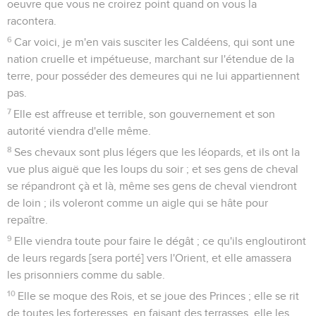
oeuvre que vous ne croirez point quand on vous la
racontera.
6
Car voici, je m'en vais susciter les Caldéens, qui sont une
nation cruelle et impétueuse, marchant sur l'étendue de la
terre, pour posséder des demeures qui ne lui appartiennent
pas.
7
Elle est affreuse et terrible, son gouvernement et son
autorité viendra d'elle même.
8
Ses chevaux sont plus légers que les léopards, et ils ont la
vue plus aiguë que les loups du soir ; et ses gens de cheval
se répandront çà et là, même ses gens de cheval viendront
de loin ; ils voleront comme un aigle qui se hâte pour
repaître.
9
Elle viendra toute pour faire le dégât ; ce qu'ils engloutiront
de leurs regards [sera porté] vers l'Orient, et elle amassera
les prisonniers comme du sable.
10
Elle se moque des Rois, et se joue des Princes ; elle se rit
de toutes les forteresses, en faisant des terrasses, elle les