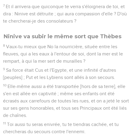
7
Et il arrivera que quiconque te verra s'éloignera de toi, et
dira : Ninive est détruite ; qui aura compassion d'elle ? D'où
te chercherai-je des consolateurs ?
Ninive va subir le même sort que Thèbes
8
Vaux-tu mieux que No la nourricière, située entre les
fleuves, qui a les eaux à l'entour de soi, dont la mer est le
rempart, à qui la mer sert de murailles ?
9
Sa force était Cus et l'Egypte, et une infinité d'autres
[peuples] ; Put et les Lybiens sont allés à son secours.
10
Elle-même aussi a été transportée [hors de sa terre], elle
s'en est allée en captivité ; même ses enfants ont été
écrasés aux carrefours de toutes les rues, et on a jeté le sort
sur ses gens honorables, et tous ses Principaux ont été liés
de chaînes.
11
Toi aussi tu seras enivrée, tu te tiendras cachée, et tu
chercheras du secours contre l'ennemi.