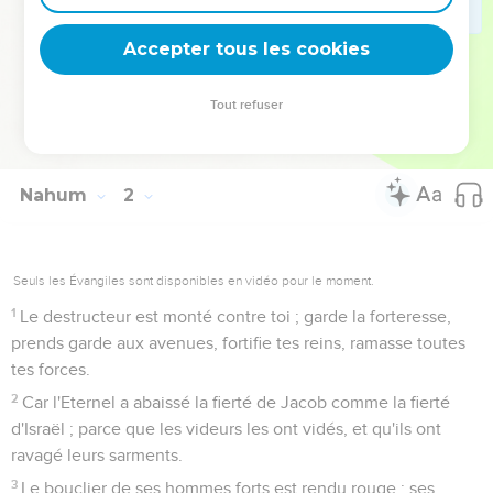
ton sépulcre, après que tu seras tombé dans le mépris.
15
Voici sur les montagnes les pieds de celui qui apporte de
Accepter tous les cookies
bonnes nouvelles, [et] qui publie la paix ! Toi Juda, célèbre
tes fêtes solennelles, et rends tes voeux ; car les hommes
Tout refuser
violents ne passeront plus à l'avenir au milieu de toi, ils sont
entièrement retranchés.
Nahum
2
Seuls les Évangiles sont disponibles en vidéo pour le moment.
1
Le destructeur est monté contre toi ; garde la forteresse,
prends garde aux avenues, fortifie tes reins, ramasse toutes
tes forces.
2
Car l'Eternel a abaissé la fierté de Jacob comme la fierté
d'Israël ; parce que les videurs les ont vidés, et qu'ils ont
ravagé leurs sarments.
3
Le bouclier de ses hommes forts est rendu rouge ; ses