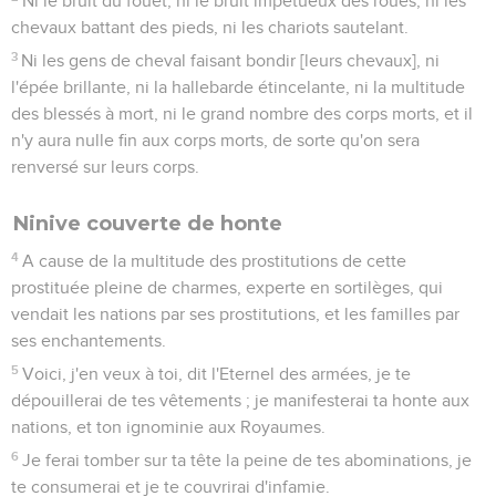
Ni le bruit du fouet, ni le bruit impétueux des roues, ni les
chevaux battant des pieds, ni les chariots sautelant.
3
Ni les gens de cheval faisant bondir [leurs chevaux], ni
l'épée brillante, ni la hallebarde étincelante, ni la multitude
des blessés à mort, ni le grand nombre des corps morts, et il
n'y aura nulle fin aux corps morts, de sorte qu'on sera
renversé sur leurs corps.
Ninive couverte de honte
4
A cause de la multitude des prostitutions de cette
prostituée pleine de charmes, experte en sortilèges, qui
vendait les nations par ses prostitutions, et les familles par
ses enchantements.
5
Voici, j'en veux à toi, dit l'Eternel des armées, je te
dépouillerai de tes vêtements ; je manifesterai ta honte aux
nations, et ton ignominie aux Royaumes.
6
Je ferai tomber sur ta tête la peine de tes abominations, je
te consumerai et je te couvrirai d'infamie.