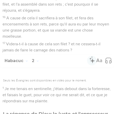
filet, et l'a assemblé dans son rets ; c'est pourquoi il se
réjouira, et s'égayera.
16
A cause de cela il sacrifiera à son filet, et fera des
encensements à son rets, parce qu'il aura eu par leur moyen
une grasse portion, et que sa viande est une chose
moelleuse.
17
Videra-t-il à cause de cela son filet ? et ne cessera-t-il
jamais de faire le carnage des nations ?
Habacuc
2
Seuls les Évangiles sont disponibles en vidéo pour le moment.
1
Je me tenais en sentinelle, j'étais debout dans la forteresse,
et faisais le guet, pour voir ce qui me serait dit, et ce que je
répondrais sur ma plainte.
La réponse de Dieu: le juste et l'oppresseur