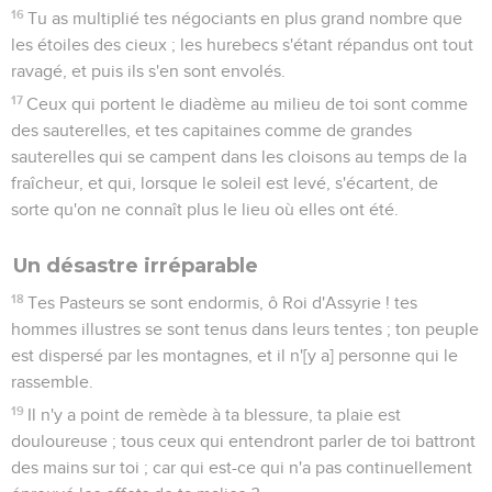
16
Tu as multiplié tes négociants en plus grand nombre que
les étoiles des cieux ; les hurebecs s'étant répandus ont tout
ravagé, et puis ils s'en sont envolés.
17
Ceux qui portent le diadème au milieu de toi sont comme
des sauterelles, et tes capitaines comme de grandes
sauterelles qui se campent dans les cloisons au temps de la
fraîcheur, et qui, lorsque le soleil est levé, s'écartent, de
sorte qu'on ne connaît plus le lieu où elles ont été.
Un désastre irréparable
18
Tes Pasteurs se sont endormis, ô Roi d'Assyrie ! tes
hommes illustres se sont tenus dans leurs tentes ; ton peuple
est dispersé par les montagnes, et il n'[y a] personne qui le
rassemble.
19
Il n'y a point de remède à ta blessure, ta plaie est
douloureuse ; tous ceux qui entendront parler de toi battront
des mains sur toi ; car qui est-ce qui n'a pas continuellement