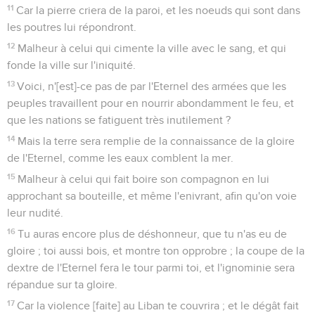
11
Car la pierre criera de la paroi, et les noeuds qui sont dans
les poutres lui répondront.
12
Malheur à celui qui cimente la ville avec le sang, et qui
fonde la ville sur l'iniquité.
13
Voici, n'[est]-ce pas de par l'Eternel des armées que les
peuples travaillent pour en nourrir abondamment le feu, et
que les nations se fatiguent très inutilement ?
14
Mais la terre sera remplie de la connaissance de la gloire
de l'Eternel, comme les eaux comblent la mer.
15
Malheur à celui qui fait boire son compagnon en lui
approchant sa bouteille, et même l'enivrant, afin qu'on voie
leur nudité.
16
Tu auras encore plus de déshonneur, que tu n'as eu de
gloire ; toi aussi bois, et montre ton opprobre ; la coupe de la
dextre de l'Eternel fera le tour parmi toi, et l'ignominie sera
répandue sur ta gloire.
17
Car la violence [faite] au Liban te couvrira ; et le dégât fait