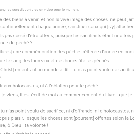
vangiles sont disponibles en vidéo pour le moment.
re des biens à venir, et non la vive image des choses, ne peut j
e continuellement chaque année, sanctifier ceux qui [s'y] attachen
 pas cessé d'être offerts, puisque les sacrifiants étant une fois p
ence de péché ?
acrifices] une commémoration des péchés réitérée d'année en ann
que le sang des taureaux et des boucs ôte les péchés.
hrist] en entrant au monde a dit : tu n'as point voulu de sacrifice
.
sir aux holocaustes, ni à l'oblation pour le péché.
ci, je viens, il est écrit de moi au commencement du Livre : que je 
tu n'as point voulu de sacrifice, ni d'offrande, ni d'holocaustes, n
 pris plaisir, lesquelles choses sont [pourtant] offertes selon la Loi
ire, ô Dieu ! ta volonté !