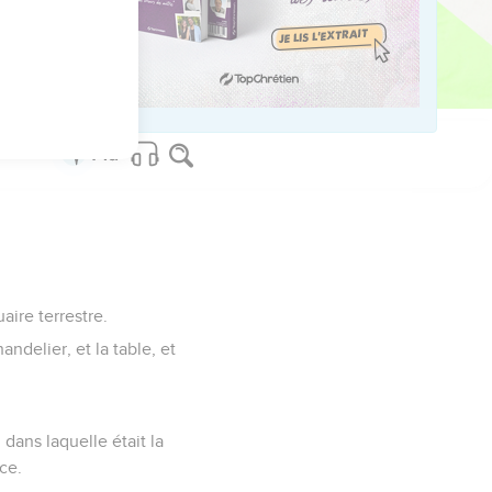
 péchés, ni de leurs
ancien, est près d'être
aire terrestre.
andelier, et la table, et
 dans laquelle était la
nce.