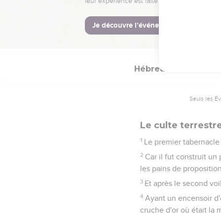
Car je serai apaisé pa
iniquités.
13
En disant une nouvelle 
aboli.
Hébreux
9
Seuls les É
Le culte terrestre
1
Le premier tabernacle 
2
Car il fut construit un
les pains de proposition
3
Et après le second voil
4
Ayant un encensoir d'o
cruche d'or où était la m