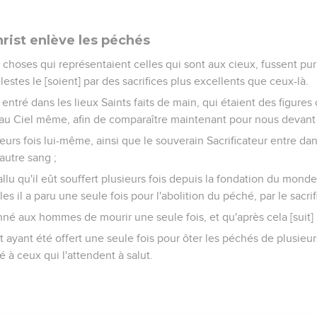
hrist enlève les péchés
s choses qui représentaient celles qui sont aux cieux, fussent puri
estes le [soient] par des sacrifices plus excellents que ceux-là.
t entré dans les lieux Saints faits de main, qui étaient des figur
ré] au Ciel même, afin de comparaître maintenant pour nous devant
ieurs fois lui-même, ainsi que le souverain Sacrificateur entre dan
utre sang ;
fallu qu'il eût souffert plusieurs fois depuis la fondation du mond
s il a paru une seule fois pour l'abolition du péché, par le sacr
nné aux hommes de mourir une seule fois, et qu'après cela [suit]
ayant été offert une seule fois pour ôter les péchés de plusieur
 à ceux qui l'attendent à salut.