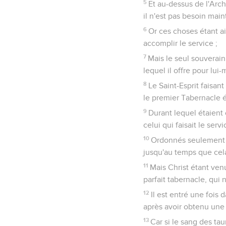
5
Et au-dessus de l'Arch
il n'est pas besoin main
6
Or ces choses étant ai
accomplir le service ;
7
Mais le seul souverain 
lequel il offre pour lui
8
Le Saint-Esprit faisan
le premier Tabernacle é
9
Durant lequel étaient 
celui qui faisait le servi
10
Ordonnés seulement e
jusqu'au temps que cela
11
Mais Christ étant venu
parfait tabernacle, qui n
12
Il est entré une fois
après avoir obtenu une
13
Car si le sang des tau