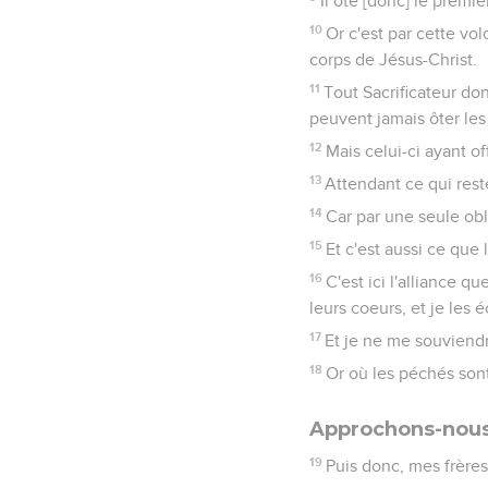
Il ôte [donc] le premier
10
Or c'est par cette vol
corps de Jésus-Christ.
11
Tout Sacrificateur don
peuvent jamais ôter les
12
Mais celui-ci ayant of
13
Attendant ce qui rest
14
Car par une seule obla
15
Et c'est aussi ce que
16
C'est ici l'alliance q
leurs coeurs, et je les 
17
Et je ne me souviendra
18
Or où les péchés sont
Approchons-nous
19
Puis donc, mes frères,