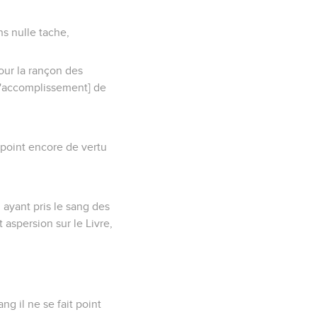
ns nulle tache,
our la rançon des
[l'accomplissement] de
a point encore de vertu
 ayant pris le sang des
t aspersion sur le Livre,
ng il ne se fait point