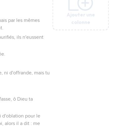
Ajouter une
Ajouter une
Ajouter une
Ajouter une
Ajouter une
amais par les mêmes
colonne
colonne
colonne
colonne
colonne
t.
urifiés, ils n'eussent
ée.
, ni d'offrande, mais tu
fasse, ô Dieu ta
i d'oblation pour le
, alors il a dit : me