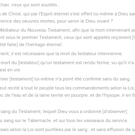
chair, ceux qui sont souillés ;
e Christ, qui par l'Esprit éternel s'est offert lui-même à Dieu sa
science des oeuvres mortes, pour servir le Dieu vivant ?
 Médiateur du Nouveau Testament, afin que la mort intervenant p
ent sous le premier Testament, ceux qui sont appelés reçoivent 
té faite] de l'héritage éternel.
ment, il est nécessaire que la mort du testateur intervienne.
a mort du [testateur] qu'un testament est rendu ferme, vu qu'il n'
est en vie.
mier [testament] lui-même n'a point été confirmé sans du sang.
ut récité à tout le peuple tous les commandements selon la Loi,
 de l'eau et de la laine teinte en pourpre, et de l'hysope, il en fi
 le sang du Testament, lequel Dieu vous a ordonné [d'observer].
 du sang sur le Tabernacle, et sur tous les vaisseaux du service.
es selon la Loi sont purifiées par le sang ; et sans effusion de sa