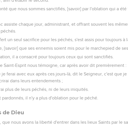
, afin d'établir le second.
onté que nous sommes sanctifiés, [savoir] par l'oblation qui a été
c assiste chaque jour, administrant, et offrant souvent les mêmes
 péchés.
fert un seul sacrifice pour les péchés, s'est assis pour toujours à 
e, [savoir] que ses ennemis soient mis pour le marchepied de ses
tion, il a consacré pour toujours ceux qui sont sanctifiés.
 le Saint-Esprit nous témoigne, car après avoir dit premièrement :
ue je ferai avec eux après ces jours-là, dit le Seigneur, c'est que 
écrirai dans leurs entendements ;
i plus de leurs péchés, ni de leurs iniquités.
 pardonnés, il n'y a plus d'oblation pour le péché.
 de Dieu
 que nous avons la liberté d'entrer dans les lieux Saints par le s