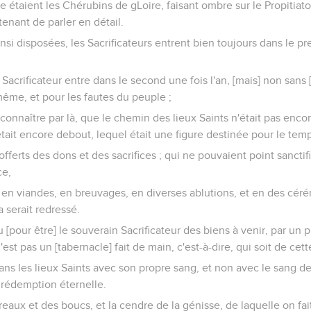
e étaient les Chérubins de gLoire, faisant ombre sur le Propitiat
tenant de parler en détail.
nsi disposées, les Sacrificateurs entrent bien toujours dans le 
Sacrificateur entre dans le second une fois l'an, [mais] non sans 
-même, et pour les fautes du peuple ;
t connaître par là, que le chemin des lieux Saints n'était pas enc
tait encore debout, lequel était une figure destinée pour le temps
offerts des dons et des sacrifices ; qui ne pouvaient point sancti
ce,
n viandes, en breuvages, en diverses ablutions, et en des céré
 serait redressé.
 [pour être] le souverain Sacrificateur des biens à venir, par un p
'est pas un [tabernacle] fait de main, c'est-à-dire, qui soit de cett
 dans les lieux Saints avec son propre sang, et non avec le sang 
 rédemption éternelle.
reaux et des boucs, et la cendre de la génisse, de laquelle on fait