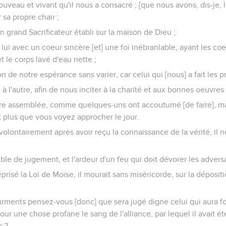
uveau et vivant qu'il nous a consacré ; [que nous avons, dis-je, la
r sa propre chair ;
n grand Sacrificateur établi sur la maison de Dieu ;
i avec un coeur sincère [et] une foi inébranlable, ayant les coe
 le corps lavé d'eau nette ;
n de notre espérance sans varier, car celui qui [nous] a fait les p
à l'autre, afin de nous inciter à la charité et aux bonnes oeuvres 
tre assemblée, comme quelques-uns ont accoutumé [de faire], ma
ant plus que vous voyez approcher le jour.
olontairement après avoir reçu la connaissance de la vérité, il ne
ible de jugement, et l'ardeur d'un feu qui doit dévorer les adversa
prisé la Loi de Moïse, il mourait sans miséricorde, sur la déposit
rments pensez-vous [donc] que sera jugé digne celui qui aura fou
our une chose profane le sang de l'alliance, par lequel il avait été
e ?