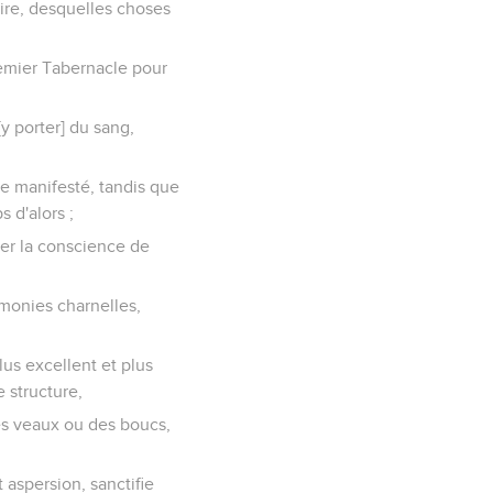
oire, desquelles choses
premier Tabernacle pour
[y porter] du sang,
ore manifesté, tandis que
 d'alors ;
fier la conscience de
monies charnelles,
lus excellent et plus
e structure,
des veaux ou des boucs,
 aspersion, sanctifie