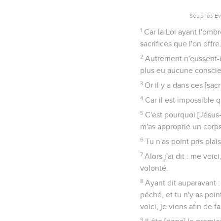
Seuls les É
1
Car la Loi ayant l'omb
sacrifices que l'on offr
2
Autrement n'eussent-ils
plus eu aucune consci
3
Or il y a dans ces [s
4
Car il est impossible 
5
C'est pourquoi [Jésus-C
m'as approprié un corps
6
Tu n'as point pris plai
7
Alors j'ai dit : me voi
volonté.
8
Ayant dit auparavant : 
péché, et tu n'y as point
voici, je viens afin de fa
9