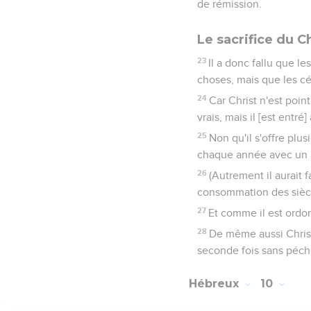
de rémission.
Le sacrifice du C
23
Il a donc fallu que le
choses, mais que les cél
24
Car Christ n'est poin
vrais, mais il [est ent
25
Non qu'il s'offre plus
chaque année avec un a
26
(Autrement il aurait 
consommation des siècle
27
Et comme il est ordo
28
De même aussi Christ 
seconde fois sans péché
Hébreux
10