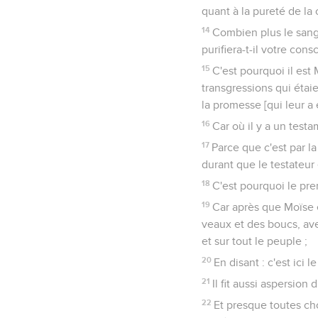
quant à la pureté de la 
14
Combien plus le sang d
purifiera-t-il votre con
15
C'est pourquoi il est
transgressions qui étai
la promesse [qui leur a é
16
Car où il y a un testa
17
Parce que c'est par l
durant que le testateur 
18
C'est pourquoi le pre
19
Car après que Moïse e
veaux et des boucs, avec
et sur tout le peuple ;
20
En disant : c'est ici
21
Il fit aussi aspersion
22
Et presque toutes chos