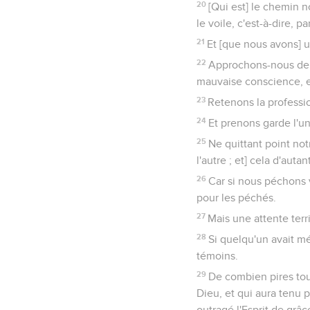
20
[Qui est] le chemin no
le voile, c'est-à-dire, pa
21
Et [que nous avons] u
22
Approchons-nous de lu
mauvaise conscience, et
23
Retenons la professio
24
Et prenons garde l'un 
25
Ne quittant point no
l'autre ; et] cela d'aut
26
Car si nous péchons v
pour les péchés.
27
Mais une attente terr
28
Si quelqu'un avait mé
témoins.
29
De combien pires tou
Dieu, et qui aura tenu p
outragé l'Esprit de grâc