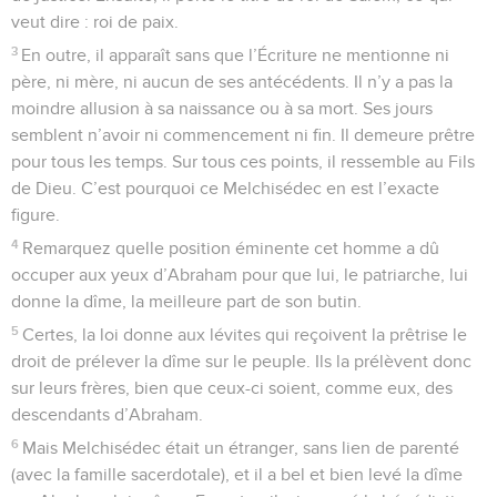
veut dire : roi de paix.
3
En outre, il apparaît sans que l’Écriture ne mentionne ni
père, ni mère, ni aucun de ses antécédents. Il n’y a pas la
moindre allusion à sa naissance ou à sa mort. Ses jours
semblent n’avoir ni commencement ni fin. Il demeure prêtre
pour tous les temps. Sur tous ces points, il ressemble au Fils
de Dieu. C’est pourquoi ce Melchisédec en est l’exacte
figure.
4
Remarquez quelle position éminente cet homme a dû
occuper aux yeux d’Abraham pour que lui, le patriarche, lui
donne la dîme, la meilleure part de son butin.
5
Certes, la loi donne aux lévites qui reçoivent la prêtrise le
droit de prélever la dîme sur le peuple. Ils la prélèvent donc
sur leurs frères, bien que ceux-ci soient, comme eux, des
descendants d’Abraham.
6
Mais Melchisédec était un étranger, sans lien de parenté
(avec la famille sacerdotale), et il a bel et bien levé la dîme