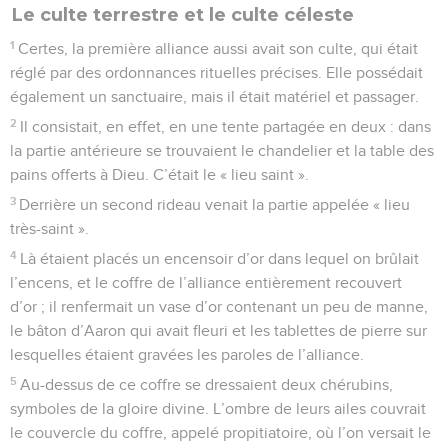
Le culte terrestre et le culte céleste
1
Certes, la première alliance aussi avait son culte, qui était
réglé par des ordonnances rituelles précises. Elle possédait
également un sanctuaire, mais il était matériel et passager.
2
Il consistait, en effet, en une tente partagée en deux : dans
la partie antérieure se trouvaient le chandelier et la table des
pains offerts à Dieu. C’était le « lieu saint ».
3
Derrière un second rideau venait la partie appelée « lieu
très-saint ».
4
Là étaient placés un encensoir d’or dans lequel on brûlait
l’encens, et le coffre de l’alliance entièrement recouvert
d’or ; il renfermait un vase d’or contenant un peu de manne,
le bâton d’Aaron qui avait fleuri et les tablettes de pierre sur
lesquelles étaient gravées les paroles de l’alliance.
5
Au-dessus de ce coffre se dressaient deux chérubins,
symboles de la gloire divine. L’ombre de leurs ailes couvrait
le couvercle du coffre, appelé propitiatoire, où l’on versait le