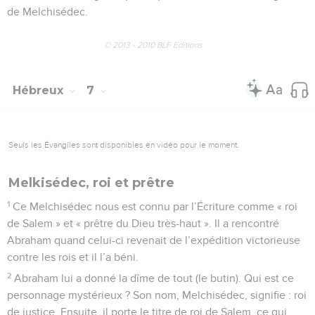
de Melchisédec.
© 2013 - 2010 BLF Editions
Hébreux
7
Seuls les Évangiles sont disponibles en vidéo pour le moment.
Melkisédec, roi et prêtre
1
Ce Melchisédec nous est connu par l’Écriture comme « roi
de Salem » et « prêtre du Dieu très-haut ». Il a rencontré
Abraham quand celui-ci revenait de l’expédition victorieuse
contre les rois et il l’a béni.
2
Abraham lui a donné la dîme de tout (le butin). Qui est ce
personnage mystérieux ? Son nom, Melchisédec, signifie : roi
de justice. Ensuite, il porte le titre de roi de Salem, ce qui