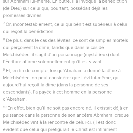
sur Abraham lui-même. En outre, il a invoqué la bénédiction
(de Dieu) sur celui qui, pourtant, possédait déjà les
promesses divines.
7
Or, incontestablement, celui qui bénit est supérieur à celui
qui reçoit la bénédiction.
8
De plus, dans le cas des lévites, ce sont de simples mortels
qui perçoivent la dîme, tandis que dans le cas de
Melchisédec, il s’agit d’un personnage (mystérieux) dont
l’Écriture affirme solennellement qu’il est vivant.
9
Et, en fin de compte, lorsqu’Abraham a donné la dîme à
Melchisédec, on peut considérer que Lévi lui-même, qui
aujourd’hui reçoit la dîme (dans la personne de ses
descendants), l’a payée à cet homme en la personne
d’Abraham.
10
En effet, bien qu’il ne soit pas encore né, il existait déjà en
puissance dans la personne de son ancêtre Abraham lorsque
Melchisédec vint à la rencontre de celui-ci. (Il est donc
évident que celui qui préfigurait le Christ est infiniment