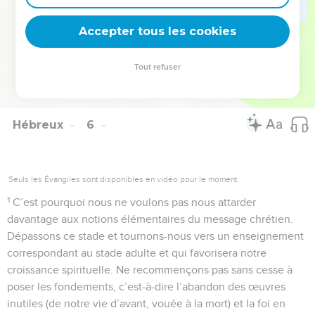
exercé leurs facultés et ont ainsi acquis, par l’expérience, un
sens moral affiné qui leur permet de distinguer ce qui est
Accepter tous les cookies
bien de ce qui est mal.
Tout refuser
© 2013 - 2010 BLF Editions
Hébreux
6
Seuls les Évangiles sont disponibles en vidéo pour le moment.
1
C’est pourquoi nous ne voulons pas nous attarder
davantage aux notions élémentaires du message chrétien.
Dépassons ce stade et tournons-nous vers un enseignement
correspondant au stade adulte et qui favorisera notre
croissance spirituelle. Ne recommençons pas sans cesse à
poser les fondements, c’est-à-dire l’abandon des œuvres
inutiles (de notre vie d’avant, vouée à la mort) et la foi en