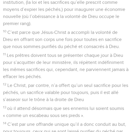
institution, (la loi et les sacrifices qu’elle prescrit comme
moyens d’expier les péchés,) pour inaugurer une économie
nouvelle (où l’obéissance à la volonté de Dieu occupe le
premier rang).
10
C’est parce que Jésus-Christ a accompli la volonté de
Dieu en offrant son corps une fois pour toutes en sacrifice
que nous sommes purifiés du péché et consacrés à Dieu.
11
Les prêtres doivent tous se présenter chaque jour à Dieu
pour s’acquitter de leur ministère, ils répètent indéfiniment
les mêmes sacrifices qui, cependant, ne parviennent jamais à
effacer les péchés.
12
Le Christ, par contre, n’a offert qu’un seul sacrifice pour les
péchés, un sacrifice valable pour toujours, puis il est allé
s’asseoir sur le trône à la droite de Dieu
13
où il attend désormais que ses ennemis lui soient soumis
« comme un escabeau sous ses pieds ».
14
C’est par une offrande unique qu’il a donc conduit au but,
pour toujours, ceux qui se sont laissé purifier du péché par