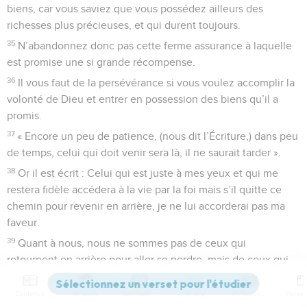
biens, car vous saviez que vous possédez ailleurs des
richesses plus précieuses, et qui durent toujours.
35
N’abandonnez donc pas cette ferme assurance à laquelle
est promise une si grande récompense.
36
Il vous faut de la persévérance si vous voulez accomplir la
volonté de Dieu et entrer en possession des biens qu’il a
promis.
37
« Encore un peu de patience, (nous dit l’Écriture,) dans peu
de temps, celui qui doit venir sera là, il ne saurait tarder ».
38
Or il est écrit : Celui qui est juste à mes yeux et qui me
restera fidèle accédera à la vie par la foi mais s’il quitte ce
chemin pour revenir en arrière, je ne lui accorderai pas ma
faveur.
39
Quant à nous, nous ne sommes pas de ceux qui
retournent en arrière pour aller se perdre, mais de ceux qui
s’attachent à la foi et sauvent ainsi leur vie.
Contenus
Versions
Commentaires
Strong
Dictionnaire