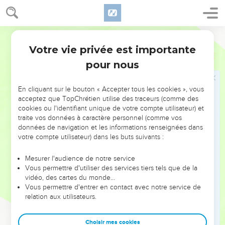
d'abandonner la foi
11
C’est un sujet sur lequel nous aurions bien des choses à
dire, mais il n’est pas facile de vous les expliquer : vous êtes
Parole Vivante
devenus si lents à saisir les vérités spirituelles et vous ne
Votre vie privée est importante
Hébreux
5
mettez plus guère d’entrain à les comprendre.
pour nous
12
Dire que vous êtes convertis depuis tant d’années ! Il y a
longtemps que vous devriez être en train d’en enseigner
En cliquant sur le bouton « Accepter tous les cookies », vous
d’autres et pourtant vous en êtes encore à l’ABC de la
acceptez que TopChrétien utilise des traceurs (comme des
révélation, vous avez vous-mêmes besoin de quelqu’un qui
cookies ou l'identifiant unique de votre compte utilisateur) et
traite vos données à caractère personnel (comme vos
vous réapprenne les premiers rudiments des paroles de
données de navigation et les informations renseignées dans
Dieu. Vous ne supportez que le lait, non la nourriture solide.
votre compte utilisateur) dans les buts suivants :
13
Mais celui qui continue à vivre de lait montre par là qu’il
est encore enfant ; il n’est pas apte à saisir un enseignement
Mesurer l'audience de notre service
Vous permettre d'utiliser des services tiers tels que de la
relatif aux justes exigences de Dieu ; il n’a aucune
vidéo, des cartes du monde…
expérience de ce qu’est une vie juste ; c’est encore un
Vous permettre d'entrer en contact avec notre service de
bébé.
relation aux utilisateurs.
14
Les adultes, par contre, ceux qui ont atteint une certaine
maturité spirituelle, prennent de la nourriture solide. Ils ont
Choisir mes cookies