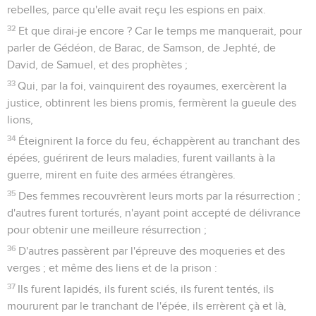
rebelles, parce qu'elle avait reçu les espions en paix.
32
Et que dirai-je encore ? Car le temps me manquerait, pour
parler de Gédéon, de Barac, de Samson, de Jephté, de
David, de Samuel, et des prophètes ;
33
Qui, par la foi, vainquirent des royaumes, exercèrent la
justice, obtinrent les biens promis, fermèrent la gueule des
lions,
34
Éteignirent la force du feu, échappèrent au tranchant des
épées, guérirent de leurs maladies, furent vaillants à la
guerre, mirent en fuite des armées étrangères.
35
Des femmes recouvrèrent leurs morts par la résurrection ;
d'autres furent torturés, n'ayant point accepté de délivrance
pour obtenir une meilleure résurrection ;
36
D'autres passèrent par l'épreuve des moqueries et des
verges ; et même des liens et de la prison :
37
Ils furent lapidés, ils furent sciés, ils furent tentés, ils
moururent par le tranchant de l'épée, ils errèrent çà et là,