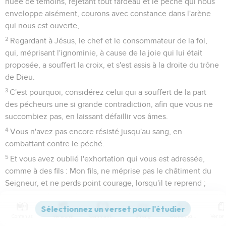
nuée de témoins, rejetant tout fardeau et le péché qui nous
enveloppe aisément, courons avec constance dans l'arène
qui nous est ouverte,
2
Regardant à Jésus, le chef et le consommateur de la foi,
qui, méprisant l'ignominie, à cause de la joie qui lui était
proposée, a souffert la croix, et s'est assis à la droite du trône
de Dieu.
3
C'est pourquoi, considérez celui qui a souffert de la part
des pécheurs une si grande contradiction, afin que vous ne
succombiez pas, en laissant défaillir vos âmes.
4
Vous n'avez pas encore résisté jusqu'au sang, en
combattant contre le péché.
5
Et vous avez oublié l'exhortation qui vous est adressée,
comme à des fils : Mon fils, ne méprise pas le châtiment du
Seigneur, et ne perds point courage, lorsqu'il te reprend ;
6
Car le Seigneur châtie celui qu'il aime, et il frappe de ses
verges tout fils qu'il reconnaît.
Contenus
Versions
Commentaires
Strong
Dictionnaire
7
Si vous souffrez le châtiment, Dieu se présente à vous