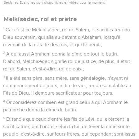
Seuls les Évangiles sont disponibles en vidéo pour le moment.
Melkisédec, roi et prêtre
1
Car c'est ce Melchisédec, roi de Salem, et sacrificateur du
Dieu souverain, qui alla au-devant d'Abraham, lorsqu'il
revenait de la défaite des rois, et qui le bénit ;
2
A qui aussi Abraham donna la dîme de tout le butin.
D'abord, Melchisédec signifie roi de justice, de plus, il était
roi de Salem, c'est-à-dire, roi de paix ;
3
Il a été sans père, sans mère, sans généalogie, n'ayant ni
commencement de jours, ni fin de vie ; rendu semblable au
Fils de Dieu, il demeure sacrificateur pour toujours.
4
Or considérez combien est grand celui à qui Abraham le
patriarche donna la dîme du butin.
5
Et tandis que ceux d'entre les fils de Lévi, qui exercent la
sacrificature, ont l'ordre, selon la loi, de lever la dîme sur le
peuple, c'est-à-dire, sur leurs frères, qui cependant sont issus