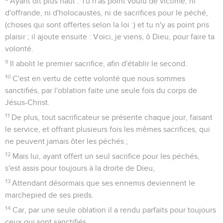
Ayant dit plus haut : Tu n'as point voulu de victime, ni
d'offrande, ni d'holocaustes, ni de sacrifices pour le péché,
(choses qui sont offertes selon la loi :) et tu n'y as point pris
plaisir ; il ajoute ensuite : Voici, je viens, ô Dieu, pour faire ta
volonté.
9
Il abolit le premier sacrifice, afin d'établir le second.
10
C'est en vertu de cette volonté que nous sommes
sanctifiés, par l'oblation faite une seule fois du corps de
Jésus-Christ.
11
De plus, tout sacrificateur se présente chaque jour, faisant
le service, et offrant plusieurs fois les mêmes sacrifices, qui
ne peuvent jamais ôter les péchés ;
12
Mais lui, ayant offert un seul sacrifice pour les péchés,
s'est assis pour toujours à la droite de Dieu,
13
Attendant désormais que ses ennemis deviennent le
marchepied de ses pieds.
14
Car, par une seule oblation il a rendu parfaits pour toujours
ceux qui sont sanctifiés.