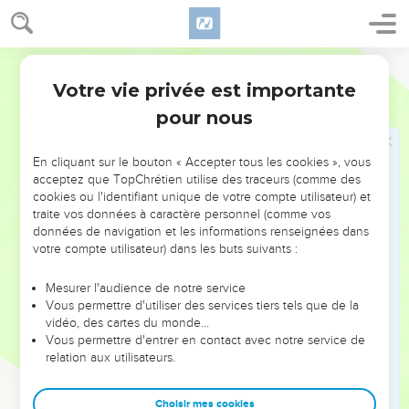
supplications à celui qui pouvait le sauver de la mort, et
ayant été délivré de sa crainte,
8
Bien qu'étant Fils, a appris l'obéissance par les choses qu'il
Ostervald
a souffertes,
Votre vie privée est importante
Hébreux
5
9
Et ayant été rendu parfait, il est devenu l'auteur du salut
pour nous
éternel pour tous ceux qui lui obéissent ;
10
Dieu l'ayant déclaré souverain Sacrificateur, selon l'ordre
En cliquant sur le bouton « Accepter tous les cookies », vous
de Melchisédec.
acceptez que TopChrétien utilise des traceurs (comme des
cookies ou l'identifiant unique de votre compte utilisateur) et
traite vos données à caractère personnel (comme vos
Mise en garde contre le danger
données de navigation et les informations renseignées dans
d'abandonner la foi
votre compte utilisateur) dans les buts suivants :
11
A ce sujet nous avons beaucoup de choses à dire, qui sont
Mesurer l'audience de notre service
difficiles à expliquer, parce que vous êtes devenus lents à
Vous permettre d'utiliser des services tiers tels que de la
comprendre.
vidéo, des cartes du monde…
Vous permettre d'entrer en contact avec notre service de
12
En effet, tandis que vous devriez être maîtres depuis
relation aux utilisateurs.
longtemps, vous avez encore besoin d'apprendre les
premiers éléments des oracles de Dieu ; et vous en êtes
Choisir mes cookies