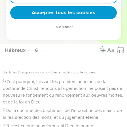
venus à avoir besoin de lait, et non de nourriture solide.
13
Or, celui qui se nourrit de lait, ne comprend pas la parole
Accepter tous les cookies
de la justice ; car il est un petit enfant.
14
Mais la nourriture solide est pour les hommes faits, pour
Tout refuser
ceux qui, par l'habitude, ont le jugement exercé à discerner
le bien et le mal.
Hébreux
6
Seuls les Évangiles sont disponibles en vidéo pour le moment.
1
C'est pourquoi, laissant les premiers principes de la
doctrine de Christ, tendons à la perfection, ne posant pas de
nouveau le fondement du renoncement aux oeuvres mortes,
et de la foi en Dieu,
2
De la doctrine des baptêmes, de l'imposition des mains, de
la résurrection des morts, et du jugement éternel,
3
Et c'est ce que nous ferons, si Dieu le permet.