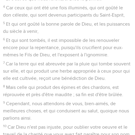
4
Car ceux qui ont été une fois illuminés, qui ont goûté le
don céleste, qui sont devenus participants du Saint-Esprit,
5
Et qui ont goûté la bonne parole de Dieu, et les puissances
du siècle à venir,
6
Et qui sont tombés, il est impossible de les renouveler
encore pour la repentance, puisqu'ils crucifient pour eux-
mêmes le Fils de Dieu, et l'exposent à l'ignominie.
7
Car la terre qui est abreuvée par la pluie qui tombe souvent
sur elle, et qui produit une herbe appropriée à ceux pour qui
elle est cultivée, reçoit une bénédiction de Dieu.
8
Mais celle qui produit des épines et des chardons, est
réprouvée et près d'être maudite ; sa fin est d'être brûlée.
9
Cependant, nous attendons de vous, bien-aimés, de
meilleures choses, et qui conduisent au salut, quoique nous
parlions ainsi.
10
Car Dieu n'est pas injuste, pour oublier votre oeuvre et le
travail de la charité que vous avez fait paraître pour son nom,