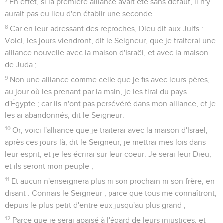
En effet, si la première alliance avait été sans défaut, il n'y
aurait pas eu lieu d'en établir une seconde.
8
Car en leur adressant des reproches, Dieu dit aux Juifs :
Voici, les jours viendront, dit le Seigneur, que je traiterai une
alliance nouvelle avec la maison d'Israël, et avec la maison
de Juda ;
9
Non une alliance comme celle que je fis avec leurs pères,
au jour où les prenant par la main, je les tirai du pays
d'Égypte ; car ils n'ont pas persévéré dans mon alliance, et je
les ai abandonnés, dit le Seigneur.
10
Or, voici l'alliance que je traiterai avec la maison d'Israël,
après ces jours-là, dit le Seigneur, je mettrai mes lois dans
leur esprit, et je les écrirai sur leur coeur. Je serai leur Dieu,
et ils seront mon peuple ;
11
Et aucun n'enseignera plus ni son prochain ni son frère, en
disant : Connais le Seigneur ; parce que tous me connaîtront,
depuis le plus petit d'entre eux jusqu'au plus grand ;
12
Parce que je serai apaisé à l'égard de leurs injustices, et