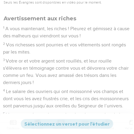
Seuls les Évangiles sont disponibles en vidéo pour le moment.
Avertissement aux riches
1
A vous maintenant, les riches ! Pleurez et gémissez à cause
des malheurs qui viendront sur vous !
2
Vos richesses sont pourries et vos vêtements sont rongés
par les mites.
3
Votre or et votre argent sont rouillés, et leur rouille
s'élèvera en témoignage contre vous et dévorera votre chair
comme un feu. Vous avez amassé des trésors dans les
derniers jours !
4
Le salaire des ouvriers qui ont moissonné vos champs et
dont vous les avez frustrés crie, et les cris des moissonneurs
sont parvenus jusqu’aux oreilles du Seigneur de l’univers.
5
Vous avez vécu sur la terre dans les plaisirs et dans le luxe,
vous avez rassasié votre cœur [comme] le jour de la
Contenus
Versions
Commentaires
Strong
Dictionnaire
boucherie.