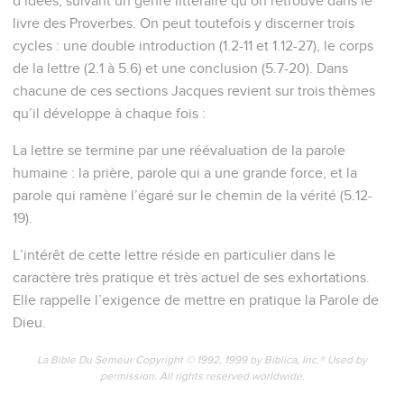
Ainsi, mes frères bien-aimés, que tout homme soit prompt
à écouter, lent à parler, lent à la colère ;
20
car la colère de l'homme n'accomplit pas la justice de
Dieu.
21
C'est pourquoi, rejetant toute saleté et tout débordement
de malice, recevez avec douceur la parole implantée, qui a
la puissance de sauver vos âmes.
22
Mais mettez la parole en pratique, et ne l'écoutez pas
seulement, vous séduisant vous-mêmes.
23
Car si quelqu'un écoute la parole et ne la met pas en
pratique, il est semblable à un homme qui considère sa face
naturelle dans un miroir ;
24
car il s'est considéré lui-même et s'en est allé, et aussitôt il
a oublié quel il était.
25
Mais celui qui aura regardé de près dans la loi parfaite,
celle de la liberté, et qui aura persévéré, n'étant pas un
auditeur oublieux, mais un faiseur d'oeuvre, celui-là sera
bienheureux dans son faire.