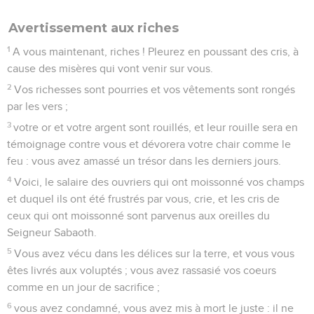
Télécharger le poster
© Le Projet Biblique
L’auteur de cette lettre se nomme au premier verset «
Pierre, *apôtre de Jésus-Christ » et précise au chapitre 5 (v.1)
qu’il fut « témoin des souffrances du Christ » : il s’agit donc
de *Simon, fils de Jonas, originaire de Bethsaïda en *Galilée,
que Jésus appela à le suivre.
Avec *Jacques et Jean, il fit partie de son cercle d’intimes.
Ce fut lui qui, le premier, le reconnut comme *Messie, et
qui, pourtant, le renia par trois fois. Mais il reconnut sa faute
et Jésus lui pardonna. Pierre joua alors un rôle éminent au
début de l’Eglise chrétienne, à la Pentecôte (Ac 2) et
jusqu’à la Conférence de *Jérusalem (Ac 15). Jésus avait