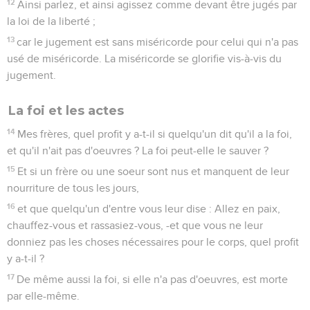
12
Mes frères, un figuier peut-il produire des olives, ou une
vigne, des figues ? De l'eau salée ne peut pas non plus faire
de l'eau douce.
La sagesse qui vient d'en haut
13
Qui est sage et intelligent parmi vous ? Que par une bonne
conduite il montre ses oeuvres avec la douceur de la
sagesse.
14
Mais si vous avez une jalousie amère et un esprit de
querelle dans vos coeurs, ne vous glorifiez pas et ne mentez
pas contre la vérité.
15
Ce n'est pas là la sagesse qui descend d'en haut, mais une
sagesse terrestre, animale, diabolique.
16
Car où il y a de la jalousie et un esprit de querelle, là il y a
du désordre et toute espèce de mauvaises actions.
17
Mais la sagesse d'en haut est premièrement pure, ensuite