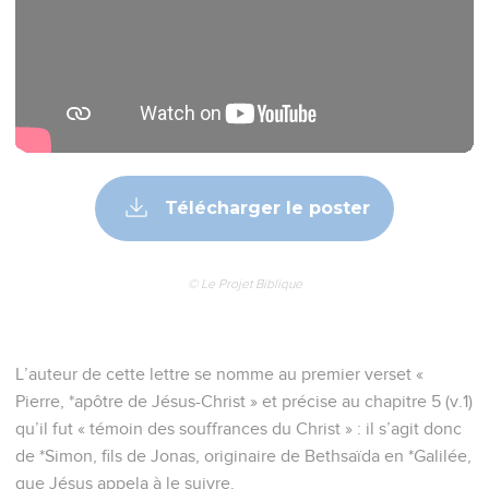
2
élus selon la préconnaissance de Dieu le Père, en sainteté
de l'Esprit, pour l'obéissance et l'aspersion du sang de Jésus
Christ : Que la grâce et la paix vous soient multipliées !
Une espérance vivante
3
Béni soit le Dieu et Père de notre Seigneur Jésus Christ,
qui, selon sa grande miséricorde, nous a régénérés pour une
espérance vivante par la résurrection de Jésus Christ d'entre
les morts,
4
pour un héritage incorruptible, sans souillure,
immarcescible, conservé dans les cieux pour vous,
5
qui êtes gardés par la puissance de Dieu par la foi, pour un
salut qui est prêt à être révélé au dernier temps ;
6
en quoi vous vous réjouissez, tout en étant affligés
maintenant pour un peu de temps par diverses tentations, si
cela est nécessaire,
7
afin que l'épreuve de votre foi, bien plus précieuse que