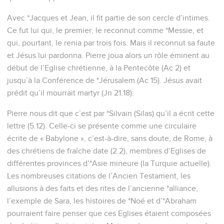
celle de l'or qui périt et qui toutefois est éprouvé par le feu,
soit trouvée tourner à louange, et à gloire, et à honneur,
dans la révélation de Jésus Christ,
8
lequel, quoique vous ne l'avez pas vu, vous aimez ; et,
croyant en lui, quoique maintenant vous ne le voyiez pas,
vous vous réjouissez d'une joie ineffable et glorieuse,
9
recevant la fin de votre foi, le salut des âmes ;
10
duquel salut les prophètes qui ont prophétisé de la grâce
qui vous était destinée se sont informés et enquis avec soin,
11
recherchant quel temps ou quelle sorte de temps l'Esprit
de Christ qui était en eux indiquait, rendant par avance
témoignage des souffrances qui devaient être la part de
Christ et des gloires qui suivraient ;
12
et il leur fut révélé que ce n'était pas pour eux-mêmes,
mais pour vous, qu'ils administraient ces choses, qui vous
sont maintenant annoncées par ceux qui vous ont annoncé
la bonne nouvelle par l'Esprit Saint envoyé du ciel, dans