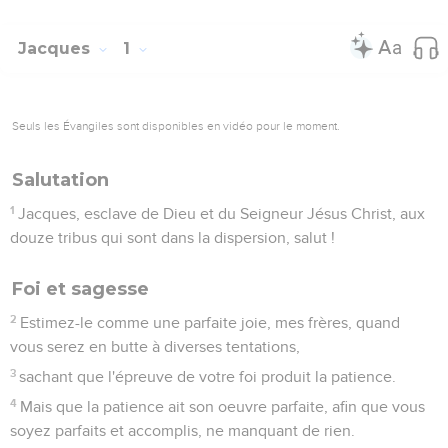
26
Si quelqu'un pense être religieux et qu'il ne tienne pas sa
langue en bride, mais séduise son coeur, le service religieux
de cet homme est vain.
27
Le service religieux pur et sans tache devant Dieu le Père,
est celui ci : de visiter les orphelins et les veuves dans leur
affliction, de se conserver pur du monde.
Jacques
2
Seuls les Évangiles sont disponibles en vidéo pour le moment.
Ne pas agir avec partialité
1
Mes frères, n'ayez pas la foi de notre Seigneur Jésus Christ,
Seigneur de gloire, en faisant acception de personnes.
2
Car s'il entre dans votre synagogue un homme portant une
bague d'or, en vêtements éclatants, et qu'il entre aussi un