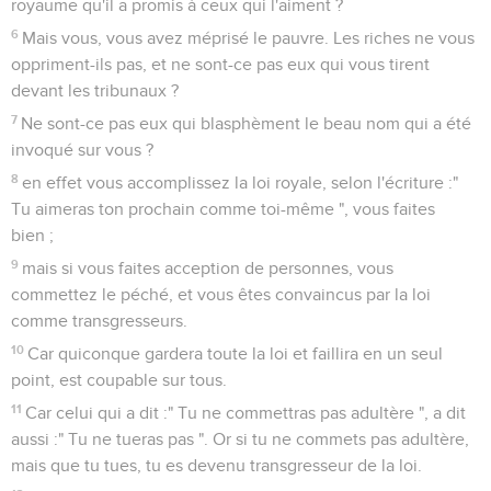
de grandes choses. Voici, un petit feu, quelle grande forêt
allume-t-il !
6
Et la langue est un feu. La langue, un monde d'iniquité, est
établie parmi nos membres ; c'est elle qui souille tout le
corps, et enflamme tout le cours de la nature, et est
enflammée par la géhenne.
7
Car toute espèce de bêtes sauvages et d'oiseaux, de
reptiles et d'animaux marins, se dompte et à été domptée
par l'espèce humaine ;
8
mais pour la langue, aucun des hommes ne peut la
dompter : c'est un mal désordonné, plein d'un venin mortel.
9
Par elle nous bénissons le Seigneur et Père, et par elle
nous maudissons les hommes faits à la ressemblance de
Dieu ;
10
de la même bouche procède la bénédiction et la
malédiction. Mes frères, il ne devrait pas en être ainsi.
11
Une fontaine fait-elle jaillir par une même ouverture le
doux et l'amer ?