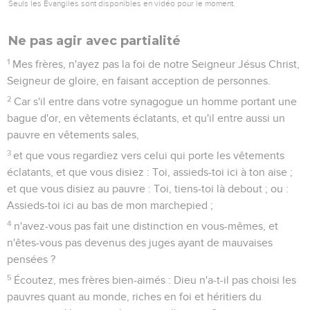
Seuls les Évangiles sont disponibles en vidéo pour le moment.
La langue
1
Ne soyez pas beaucoup de docteurs, mes frères, sachant
que nous en recevrons un jugement plus sévère ;
2
car nous faillissons tous à plusieurs égards. Si quelqu'un ne
faillit pas en paroles, celui-là est un homme parfait, capable
de tenir aussi tout le corps en bride.
3
Voici, nous mettons les mors des chevaux dans leurs
bouches, pour qu'ils nous obéissent, et nous dirigeons çà et
là leur corps tout entier.
4
Voici, les navires aussi, qui sont si grands et qui sont
poussés par des vents violents, sont dirigés çà et là par un
très-petit gouvernail, où que ce soit que le veuille l'impulsion
de celui qui les gouverne.
5
Ainsi aussi la langue est un petit membre et elle se vante