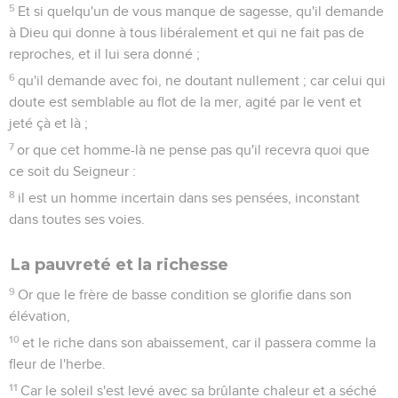
pauvre en vêtements sales,
3
et que vous regardiez vers celui qui porte les vêtements
éclatants, et que vous disiez : Toi, assieds-toi ici à ton aise ;
et que vous disiez au pauvre : Toi, tiens-toi là debout ; ou :
Assieds-toi ici au bas de mon marchepied ;
4
n'avez-vous pas fait une distinction en vous-mêmes, et
n'êtes-vous pas devenus des juges ayant de mauvaises
pensées ?
5
Écoutez, mes frères bien-aimés : Dieu n'a-t-il pas choisi les
pauvres quant au monde, riches en foi et héritiers du
royaume qu'il a promis à ceux qui l'aiment ?
6
Mais vous, vous avez méprisé le pauvre. Les riches ne vous
oppriment-ils pas, et ne sont-ce pas eux qui vous tirent
devant les tribunaux ?
7
Ne sont-ce pas eux qui blasphèment le beau nom qui a été
invoqué sur vous ?
8
en effet vous accomplissez la loi royale, selon l'écriture :"