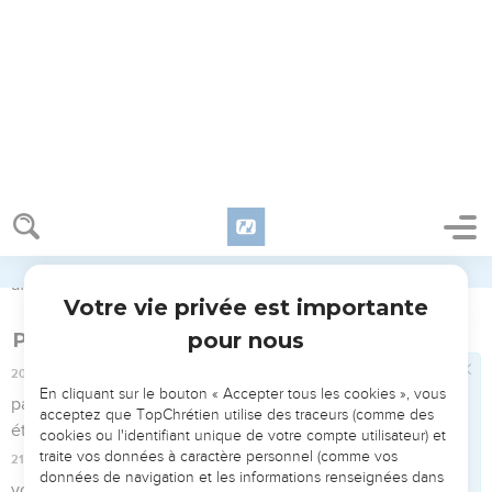
humaine : la prière, parole qui a une grande force, et la
parole qui ramène l’égaré sur le chemin de la vérité (5.12-
19).
L’intérêt de cette lettre réside en particulier dans le
caractère très pratique et très actuel de ses exhortations.
Elle rappelle l’exigence de mettre en pratique la Parole de
Dieu.
La Bible Du Semeur Copyright © 1992, 1999 by Biblica, Inc.® Used by
permission. All rights reserved worldwide.
Jacques
1
Seuls les Évangiles sont disponibles en vidéo pour le moment.
Salutation