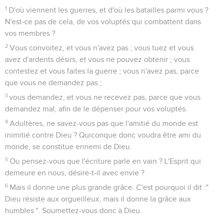
8
Vous aussi, usez de patience ; affermissez vos coeurs, car
la venue du Seigneur est proche.
9
Ne murmurez pas les uns contres les autres, frères, afin que
vous ne soyez pas jugés : voici, le juge se tient devant la
porte.
10
Mes frères, prenez pour exemple de souffrance et de
patience les prophètes qui ont parlé au nom du Seigneur.
11
Voici, nous disons bienheureux ceux qui endurent
l'épreuve avec patience. Vous avez ouï parler de la patience
de Job, et vous avez vu la fin du Seigneur, savoir que le
Seigneur est plein de compassion et miséricordieux.
12
avant toutes choses, mes frères, ne jurez pas, ni par le ciel,
ni par la terre, ni par aucun autre serment ; mais que votre
oui soit oui, et votre non, non, afin que vous ne tombiez pas
sous le jugement.
13
Quelqu'un parmi vous est-il maltraité, qu'il prie. Quelqu'un
est-il joyeux, qu'il chante des cantiques.