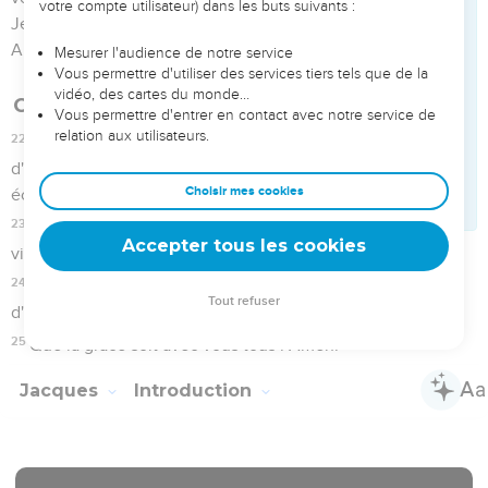
1
Jacques, esclave de Dieu et du Seigneur Jésus Christ, aux
douze tribus qui sont dans la dispersion, salut !
Foi et sagesse
2
Estimez-le comme une parfaite joie, mes frères, quand
vous serez en butte à diverses tentations,
3
sachant que l'épreuve de votre foi produit la patience.
4
Mais que la patience ait son oeuvre parfaite, afin que vous
soyez parfaits et accomplis, ne manquant de rien.
5
Et si quelqu'un de vous manque de sagesse, qu'il demande
à Dieu qui donne à tous libéralement et qui ne fait pas de
reproches, et il lui sera donné ;
6
qu'il demande avec foi, ne doutant nullement ; car celui qui
doute est semblable au flot de la mer, agité par le vent et
jeté çà et là ;
7
or que cet homme-là ne pense pas qu'il recevra quoi que