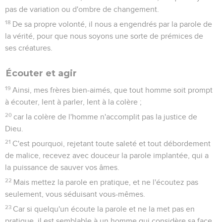
14
Mes frères, quel profit y a-t-il si quelqu'un dit qu'il a la foi,
et qu'il n'ait pas d'oeuvres ? La foi peut-elle le sauver ?
15
Et si un frère ou une soeur sont nus et manquent de leur
nourriture de tous les jours,
16
et que quelqu'un d'entre vous leur dise : Allez en paix,
chauffez-vous et rassasiez-vous, -et que vous ne leur
donniez pas les choses nécessaires pour le corps, quel profit
y a-t-il ?
17
De même aussi la foi, si elle n'a pas d'oeuvres, est morte
par elle-même.
18
Mais quelqu'un dira : Tu as la foi, et moi j'ai des oeuvres.
Montre-moi ta foi sans oeuvres, et moi, par mes oeuvres, je
te montrerai ma foi.
19
Tu crois que Dieu est un ; tu fais bien : les démons aussi
croient, et ils frissonnent.
20
Mais veux-tu savoir, ô homme vain, que la foi sans les
oeuvres est morte ?