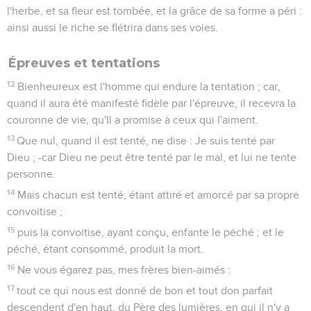
Tu aimeras ton prochain comme toi-même ", vous faites
bien ;
9
mais si vous faites acception de personnes, vous
commettez le péché, et vous êtes convaincus par la loi
comme transgresseurs.
10
Car quiconque gardera toute la loi et faillira en un seul
point, est coupable sur tous.
11
Car celui qui a dit :" Tu ne commettras pas adultère ", a dit
aussi :" Tu ne tueras pas ". Or si tu ne commets pas adultère,
mais que tu tues, tu es devenu transgresseur de la loi.
12
Ainsi parlez, et ainsi agissez comme devant être jugés par
la loi de la liberté ;
13
car le jugement est sans miséricorde pour celui qui n'a pas
usé de miséricorde. La miséricorde se glorifie vis-à-vis du
jugement.
La foi et les actes