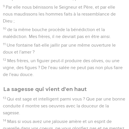
au lieu de dire : Si le Seigneur le veut et si nous vivons,
nous ferons aussi ceci ou cela.
16
Mais maintenant vous vous glorifiez dans vos vanteries.
Toute jactance pareille est mauvaise.
17
Pour celui donc qui sait faire le bien et qui ne le fait pas,
pour lui c'est pécher.
Jacques
5
Seuls les Évangiles sont disponibles en vidéo pour le moment.
Avertissement aux riches
1
A vous maintenant, riches ! Pleurez en poussant des cris, à
cause des misères qui vont venir sur vous.
2
Vos richesses sont pourries et vos vêtements sont rongés
par les vers ;
3