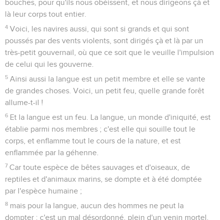
Ne pas juger un frère
11
Ne parlez pas l'un contre l'autre, frères. Celui qui parle
contre son frère ou qui juge son frère, parle contre la loi et
juge la loi. Or si tu juges la loi, tu n'es pas un observateur de
la loi, mais un juge.
12
Un seul est législateur et juge, celui qui peut sauver et
détruire ; mais toi, qui es-tu qui juges ton prochain ?
Ne pas être orgueilleux
13
A vous maintenant, qui dites : Aujourd'hui ou demain nous
irons dans telle ou telle ville, et nous y passerons une année,
et nous trafiquerons et nous gagnerons,
14
vous qui ne savez pas ce qui arrivera le jour de demain ;
(car qu'est-ce que votre vie ? car elle n'est qu'une vapeur
paraissant pour un peu de temps et puis disparaissant ;)
15