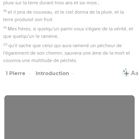
du témoignage qu’elle rend par ses œuvres et ses paroles :
« Si l’on vous demande de justifier votre espérance, soyez
toujours prêts à la défendre, avec amabilité et respect »
(3.15).
La Bible Du Semeur Copyright © 1992, 1999 by Biblica, Inc.® Used by
permission. All rights reserved worldwide.
1 Pierre
1
Seuls les Évangiles sont disponibles en vidéo pour le moment.
Salutation
1
Pierre, apôtre de Jésus Christ, à ceux de la dispersion, du
Pont, de la Galatie, de la Cappadoce, de l'Asie et de la
Bithynie, qui séjournent parmi les nations,