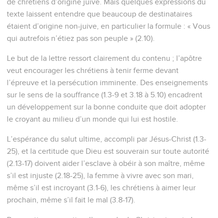
lesquelles des anges désirent de regarder de près.
Appel à vivre saintement
13
C'est pourquoi, ayant ceint les reins de votre entendement
et étant sobres, espérez parfaitement dans la grâce qui vous
sera apportée à la révélation de Jésus Christ,
14
-comme des enfants d'obéissance, ne vous conformant
pas à vos convoitises d'autrefois pendant votre ignorance ;
15
mais comme celui qui vous appelés est saint, vous aussi
soyez saints dans toute votre conduite ;
16
parce qu'il est écrit :" Soyez saints, car moi je suis saint ".
17
Et si vous invoquez comme père celui qui, sans acception
de personnes, juge selon l'oeuvre de chacun, conduisez-
vous avec crainte pendant le temps de votre séjour ici-bas,
18
sachant que vous avez été rachetés de votre vaine
conduite qui vous avait été enseignée par vos pères, non par
Contenus
Versions
Commentaires
Strong
Dictionnaire
des choses corruptibles, de l'argent ou de l'or,