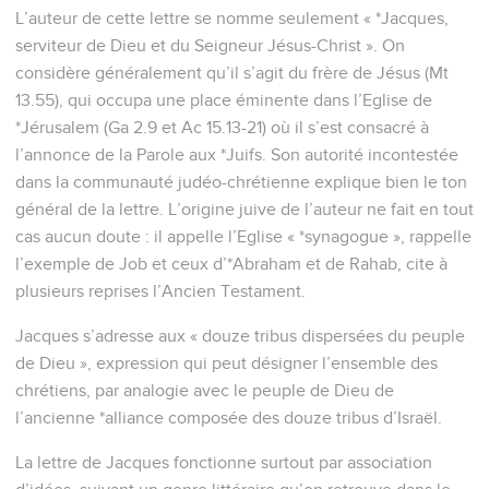
13
Que nul, quand il est tenté, ne dise : Je suis tenté par
Dieu ; -car Dieu ne peut être tenté par le mal, et lui ne tente
personne.
14
Mais chacun est tenté, étant attiré et amorcé par sa propre
convoitise ;
15
puis la convoitise, ayant conçu, enfante le péché ; et le
péché, étant consommé, produit la mort.
16
Ne vous égarez pas, mes frères bien-aimés :
17
tout ce qui nous est donné de bon et tout don parfait
descendent d'en haut, du Père des lumières, en qui il n'y a
pas de variation ou d'ombre de changement.
18
De sa propre volonté, il nous a engendrés par la parole de
la vérité, pour que nous soyons une sorte de prémices de
ses créatures.
Écouter et agir
19