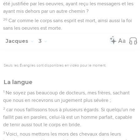
3
vous demandez, et vous ne recevez pas, parce que vous
demandez mal, afin de le dépenser pour vos voluptés.
4
Adultères, ne savez-vous pas que l'amitié du monde est
inimitié contre Dieu ? Quiconque donc voudra être ami du
monde, se constitue ennemi de Dieu.
5
Ou pensez-vous que l'écriture parle en vain ? L'Esprit qui
demeure en nous, désire-t-il avec envie ?
6
Mais il donne une plus grande grâce. C'est pourquoi il dit :"
Dieu résiste aux orgueilleux, mais il donne la grâce aux
humbles ". Soumettez-vous donc à Dieu.
7
Résistez au diable, et il s'enfuira de vous.
8
Approchez-vous de Dieu, et il s'approchera de vous.
Nettoyez vos mains, pécheurs, et purifiez vos coeurs, vous
qui êtes doubles de coeur.
9
Sentez vos misères, et menez deuil et pleurez. Que votre
rire se change en deuil, et votre joie en tristesse.
10
Humiliez-vous devant le Seigneur, et il vous élèvera.