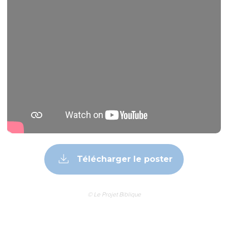
ce soit du Seigneur :
8
il est un homme incertain dans ses pensées, inconstant
dans toutes ses voies.
La pauvreté et la richesse
9
Or que le frère de basse condition se glorifie dans son
élévation,
10
et le riche dans son abaissement, car il passera comme la
fleur de l'herbe.
11
Car le soleil s'est levé avec sa brûlante chaleur et a séché
l'herbe, et sa fleur est tombée, et la grâce de sa forme a péri :
ainsi aussi le riche se flétrira dans ses voies.
Épreuves et tentations
12
Bienheureux est l'homme qui endure la tentation ; car,
quand il aura été manifesté fidèle par l'épreuve, il recevra la
couronne de vie, qu'Il a promise à ceux qui l'aiment.