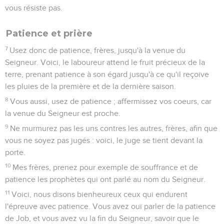
prédit qu’il mourrait martyr (Jn 21.18).
Pierre nous dit que c’est par *Silvain (Silas) qu’il a écrit cette
lettre (5.12). Celle-ci se présente comme une circulaire
écrite de « Babylone », c’est-à-dire, sans doute, de Rome, à
des chrétiens de fraîche date (2.2), membres d’Eglises de
différentes provinces d’*Asie mineure (la Turquie actuelle).
Les nombreuses citations de l’Ancien Testament, les
allusions à des faits et des rites de l’ancienne *alliance,
l’exemple de Sara, les histoires de *Noé et d’*Abraham
pourraient faire penser que ces Eglises étaient composées
de chrétiens d’origine juive. Mais quelques expressions du
texte laissent entendre que beaucoup de destinataires
étaient d’origine non-juive, en particulier la formule : « Vous
qui autrefois n’étiez pas son peuple » (2.10).
Le but de la lettre ressort clairement du contenu ; l’apôtre
veut encourager les chrétiens à tenir ferme devant
l’épreuve et la persécution imminente. Des enseignements