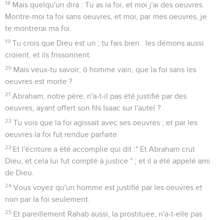
paisible, modérée, traitable, pleine de miséricorde et de
bons fruits, sans partialité, sans hypocrisie.
18
Or le fruit de la justice, dans la paix, se sème pour ceux qui
procurent la paix.
Jacques
4
Seuls les Évangiles sont disponibles en vidéo pour le moment.
L'amitié pour le monde
1
D'où viennent les guerres, et d'où les batailles parmi vous ?
N'est-ce pas de cela, de vos voluptés qui combattent dans
vos membres ?
2
Vous convoitez, et vous n'avez pas ; vous tuez et vous
avez d'ardents désirs, et vous ne pouvez obtenir ; vous
contestez et vous faites la guerre ; vous n'avez pas, parce
que vous ne demandez pas ;