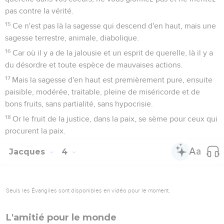
votre or et votre argent sont rouillés, et leur rouille sera en
témoignage contre vous et dévorera votre chair comme le
feu : vous avez amassé un trésor dans les derniers jours.
4
Voici, le salaire des ouvriers qui ont moissonné vos champs
et duquel ils ont été frustrés par vous, crie, et les cris de
ceux qui ont moissonné sont parvenus aux oreilles du
Seigneur Sabaoth.
5
Vous avez vécu dans les délices sur la terre, et vous vous
êtes livrés aux voluptés ; vous avez rassasié vos coeurs
comme en un jour de sacrifice ;
6
vous avez condamné, vous avez mis à mort le juste : il ne
vous résiste pas.
Patience et prière
7
Usez donc de patience, frères, jusqu'à la venue du
Seigneur. Voici, le laboureur attend le fruit précieux de la
terre, prenant patience à son égard jusqu'à ce qu'il reçoive
les pluies de la première et de la dernière saison.