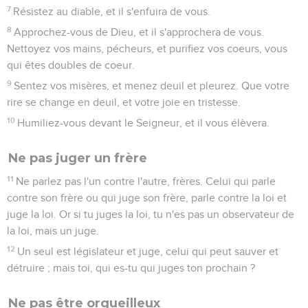
14
Quelqu'un parmi vous est-il malade, qu'il appelle les
anciens de l'assemblée, et qu'ils prient pour lui en l'oignant
d'huile au nom du Seigneur ;
15
et la prière de la foi sauvera le malade, et le Seigneur le
relèvera ; et s'il a commis des péchés, il lui sera pardonné.
16
Confessez donc vos fautes l'un à l'autre, et priez l'un pour
l'autre, en sorte que vos soyez guéris : la fervente
supplication du juste peut beaucoup.
17
était un homme ayant les mêmes passions que nous, et il
pria avec instance qu'il ne plût pas, et il ne tomba pas de
pluie sur la terre durant trois ans et six mois ;
18
et il pria de nouveau, et le ciel donna de la pluie, et la
terre produisit son fruit.
19
Mes frères, si quelqu'un parmi vous s'égare de la vérité, et
que quelqu'un le ramène,
20
qu'il sache que celui qui aura ramené un pécheur de
l'égarement de son chemin, sauvera une âme de la mort et