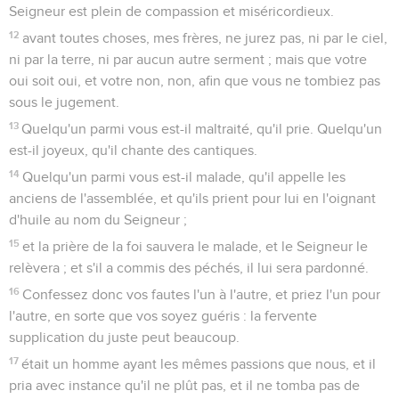
sur le sens de la souffrance (1.3-9 et 3.18 à 5.10) encadrent
un développement sur la bonne conduite que doit adopter
le croyant au milieu d’un monde qui lui est hostile.
L’espérance du salut ultime, accompli par Jésus-Christ (1.3-
25), et la certitude que Dieu est souverain sur toute autorité
(2.13-17) doivent aider l’esclave à obéir à son maître, même
s’il est injuste (2.18-25), la femme à vivre avec son mari,
même s’il est incroyant (3.1-6), les chrétiens à aimer leur
prochain, même s’il fait le mal (3.8-17).
Dans cette perspective, l’exemple du Christ est central : «
Injurié, il ne ripostait pas par l’injure. Quand on le faisait
souffrir, il ne formulait aucune menace, mais remettait sa
cause entre les mains du juste juge » (2.23).
Cette lettre garde toute son actualité pour l’Eglise
d’aujourd’hui : dans le monde sans Dieu où elle vit, se pose
la question de son rapport avec la société qui l’entoure et