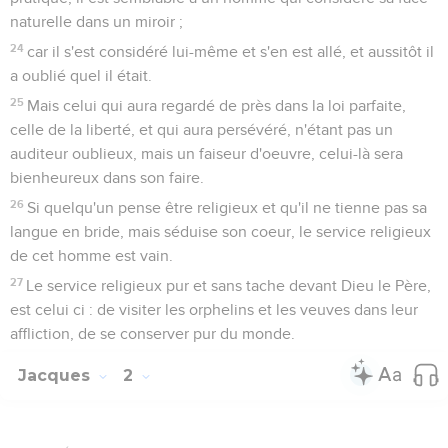
21
Abraham, notre père, n'a-t-il pas été justifié par des
oeuvres, ayant offert son fils Isaac sur l'autel ?
22
Tu vois que la foi agissait avec ses oeuvres ; et par les
oeuvres la foi fut rendue parfaite.
23
Et l'écriture a été accomplie qui dit :" Et Abraham crut
Dieu, et cela lui fut compté à justice " ; et il a été appelé ami
de Dieu.
24
Vous voyez qu'un homme est justifié par les oeuvres et
non par la foi seulement.
25
Et pareillement Rahab aussi, la prostituée, n'a-t-elle pas
été justifiée par les oeuvres, ayant reçu les messagers et les
ayant mis dehors par un autre chemin ?
26
Car comme le corps sans esprit est mort, ainsi aussi la foi
sans les oeuvres est morte.
Jacques
3