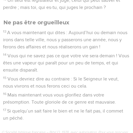
de compassion et de miséricorde.
12
Avant tout, mes frères, ne jurez ni par le ciel, ni par la
terre, ni par aucun autre serment. Mais que votre oui soit oui,
et que votre non soit non, afin que vous ne tombiez pas sous
le jugement.
13
Quelqu’un parmi vous est-il dans la souffrance ? Qu’il prie.
Quelqu’un est-il dans la joie ? Qu’il chante des cantiques.
14
Quelqu’un parmi vous est-il malade ? Qu’il appelle les
anciens de l’Église, et que ceux-ci prient pour lui, en
l’oignant d’huile au nom du Seigneur ;
15
la prière de la foi sauvera le malade, et le Seigneur le
relèvera ; et s’il a commis des péchés, il lui sera pardonné.
16
Confessez donc vos péchés les uns aux autres, et priez les
uns pour les autres, afin que vous soyez guéris. La prière
agissante du juste a une grande efficacité.
17
Élie était un homme de même nature que nous : il pria
avec instance pour qu’il ne pleuve pas, et il ne tomba pas de