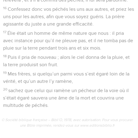
Les nombreuses citations de l’Ancien Testament, les
allusions à des faits et des rites de l’ancienne *alliance,
l’exemple de Sara, les histoires de *Noé et d’*Abraham
pourraient faire penser que ces Eglises étaient composées
de chrétiens d’origine juive. Mais quelques expressions du
texte laissent entendre que beaucoup de destinataires
étaient d’origine non-juive, en particulier la formule : « Vous
qui autrefois n’étiez pas son peuple » (2.10).
Le but de la lettre ressort clairement du contenu ; l’apôtre
veut encourager les chrétiens à tenir ferme devant
l’épreuve et la persécution imminente. Des enseignements
sur le sens de la souffrance (1.3-9 et 3.18 à 5.10) encadrent
un développement sur la bonne conduite que doit adopter
le croyant au milieu d’un monde qui lui est hostile.
L’espérance du salut ultime, accompli par Jésus-Christ (1.3-
25), et la certitude que Dieu est souverain sur toute autorité
(2.13-17) doivent aider l’esclave à obéir à son maître, même