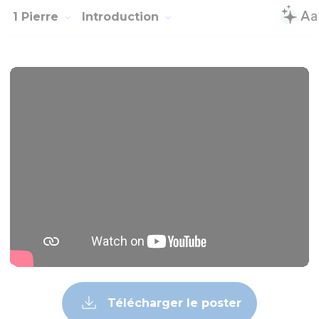
s’il est injuste (2.18-25), la femme à vivre avec son mari,
même s’il est incroyant (3.1-6), les chrétiens à aimer leur
prochain, même s’il fait le mal (3.8-17).
Dans cette perspective, l’exemple du Christ est central : «
Injurié, il ne ripostait pas par l’injure. Quand on le faisait
souffrir, il ne formulait aucune menace, mais remettait sa
cause entre les mains du juste juge » (2.23).
Cette lettre garde toute son actualité pour l’Eglise
d’aujourd’hui : dans le monde sans Dieu où elle vit, se pose
la question de son rapport avec la société qui l’entoure et
du témoignage qu’elle rend par ses œuvres et ses paroles :
« Si l’on vous demande de justifier votre espérance, soyez
toujours prêts à la défendre, avec amabilité et respect »
(3.15).
La Bible Du Semeur Copyright © 1992, 1999 by Biblica, Inc.® Used by
permission. All rights reserved worldwide.