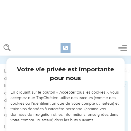
La pauvreté et la richesse
9
Que le frère de condition humble se glorifie de son
élévation.
10
Que le riche au contraire (se glorifie) de son humiliation ;
car il passera comme la fleur de l’herbe.
11
Le soleil s’est levé avec sa chaleur ardente ; il a desséché
l’herbe, sa fleur est tombée, et la beauté de son aspect a
disparu. Ainsi le riche se flétrira dans ses entreprises.
Épreuves et tentations
12
Heureux l’homme qui endure la tentation ; car après avoir
été mis à l’épreuve, il recevra la couronne de vie, que le
Seigneur a promise à ceux qui l’aiment.
13
Que personne, lorsqu’il est tenté, ne dise : C’est Dieu qui
me tente. Car Dieu ne peut être tenté par le mal et ne tente
lui-même personne.
14
Mais chacun est tenté, parce que sa propre convoitise