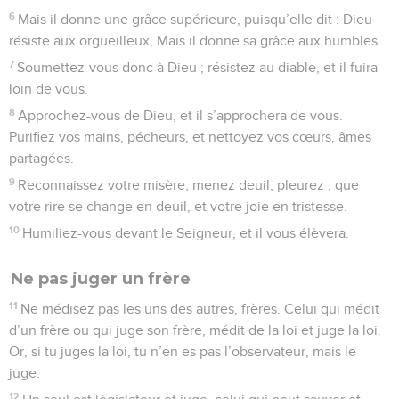
Vous avez condamné, vous avez tué le juste ; il ne vous
résiste pas.
Patience et prière
7
Prenez donc patience, frères, jusqu’à l’avènement du
Seigneur. Voici que le laboureur attend le précieux fruit de
la terre, plein de patience à son égard, jusqu’à ce qu’il ait
reçu les pluies de la première et de l’arrière saison.
8
Vous aussi prenez patience, affermissez vos cœurs, car
l’avènement du Seigneur est proche.
9
Ne vous plaignez pas les uns des autres, frères, afin que
vous ne soyez pas jugés ; voici que le juge se tient devant la
porte.
10
Prenez, mes frères, pour modèles de souffrance et de
patience les prophètes qui ont parlé au nom du Seigneur.
11
Voici : nous disons bienheureux ceux qui ont tenu ferme.
Vous avez entendu parler de la fermeté de Job, et vous avez
vu la fin que le Seigneur lui accorda, car le Seigneur est plein