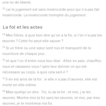
5
De même, la langue est un petit membre, mais elle a de
grandes prétentions. Voyez comme un petit feu peut
embraser une grande forêt !
6
Or la langue aussi est un feu, elle est le monde de
l’injustice : la langue a sa place parmi nos membres, elle
souille tout le corps et embrase tout le cours de l’existence,
embrasée qu’elle est par la géhenne.
7
Toutes les espèces de bêtes sauvages, d’oiseaux, de
reptiles, d’animaux marins sont domptées et ont été
domptées par l’espèce humaine ;
8
mais la langue, aucun homme ne peut la dompter : c’est un
mal qu’on ne peut maîtriser ; elle est pleine d’un venin
mortel.
9
Par elle, nous bénissons le Seigneur notre Père, et par elle,
nous maudissons les hommes faits à l’image de Dieu.
10
De la même bouche sortent la bénédiction et la
malédiction. Il ne faut pas, mes frères, qu’il en soit ainsi.