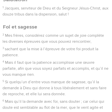
méchanceté, recevez avec douceur la parole qui a été
plantée en vous et qui peut sauver vos âmes.
22
Pratiquez la parole et ne l’écoutez pas seulement, en vous
abusant par de faux raisonnements.
23
Car si quelqu’un écoute la parole et ne la pratique pas, il
est semblable à un homme qui regarde dans un miroir son
visage naturel
24
et qui, après s’être regardé, s’en va et oublie aussitôt
comment il est.
25
Mais celui qui a plongé les regards dans la loi parfaite, la
loi de la liberté, et qui persévère, non pas en l’écoutant pour
l’oublier, mais en la pratiquant activement, celui-là sera
heureux dans son action même.
26
Si quelqu’un pense être religieux, sans tenir sa langue en
bride, mais en trompant son cœur, la religion de cet homme
est vaine.
27
La religion pure et sans tache, devant Dieu le Père,