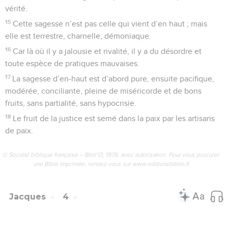
ferons des affaires et nous réaliserons un gain !
14
Vous qui ne savez pas ce que votre vie sera demain ! Vous
êtes une vapeur qui paraît pour un peu de temps, et qui
ensuite disparaît.
15
Vous devriez dire au contraire : Si le Seigneur le veut,
nous vivrons et nous ferons ceci ou cela.
16
Mais maintenant vous vous glorifiez dans votre
présomption. Toute gloriole de ce genre est mauvaise.
17
Si quelqu’un sait faire le bien et ne le fait pas, il commet
un péché.
© Société biblique française – Bibli’O, 1978, avec autorisation. Pour vous procurer
une Bible imprimée, rendez-vous sur www.editionsbiblio.fr
Jacques
5