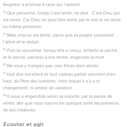
avec un habit misérable ;
3
si, pleins d’attention pour celui qui porte l’habit
resplendissant, vous lui dites : Toi, assieds-toi ici à cette
place d’honneur ! et si vous dites au pauvre : Toi, tiens-toi là
debout ! ou bien : Assieds-toi au-dessous de mon
marchepied !
4
ne faites-vous pas en vous-mêmes une distinction, et
n’êtes-vous pas des juges aux pensées mauvaises ?
5
Écoutez, mes frères bien-aimés : Dieu n’a-t-il pas choisi les
pauvres selon le monde, pour qu’ils soient riches en la foi et
héritiers du royaume qu’il a promis à ceux qui l’aiment ?
6
Et vous, vous avez déshonoré le pauvre ! Les riches ne
vous oppriment-ils pas et ne vous traînent-ils pas devant les
tribunaux ?
7
Ne sont-ils pas ceux qui blasphèment le beau nom invoqué
sur vous ?
8
Sans doute, si vous accomplissez la loi royale, selon