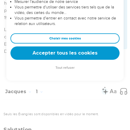
l’attire et le séduit.
15
Puis la convoitise, lorsqu’elle a conçu, enfante le péché ;
et le péché, parvenu à son terme, engendre la mort.
16
Ne vous y trompez pas, mes frères bien-aimés :
17
tout don excellent et tout cadeau parfait viennent d’en-
haut, du Père des lumières, chez lequel il n’y a ni
changement, ni ombre de variation.
18
Il nous a engendrés selon sa volonté, par la parole de
vérité, afin que nous soyons en quelque sorte les prémices
de ses créatures.
Écouter et agir
19
Sachez-le, mes frères bien-aimés. Ainsi, que tout homme
soit prompt à écouter, lent à parler, lent à la colère :
20
car la colère de l’homme n’accomplit pas la justice de
Dieu.
21
C’est pourquoi, rejetant toute souillure et tout excès de