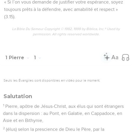
apportée, lors de la révélation de Jésus-Christ.
14
Comme des enfants obéissants, ne vous conformez pas
aux désirs que vous aviez autrefois, dans votre ignorance ;
15
mais, de même que celui qui vous a appelés est saint,
vous aussi devenez saints dans toute votre conduite,
16
puisqu’il est écrit : Vous serez saints, car je suis saint.
17
Et si vous invoquez comme Père celui qui, sans
considération de personnes, juge chacun selon ses œuvres,
conduisez-vous avec crainte pendant le temps de votre
séjour (sur terre).
18
Vous savez en effet que ce n’est point par des choses
périssables – argent ou or – que vous avez été rachetés de
la vaine manière de vivre, héritée de vos pères,
19
mais par le sang précieux de Christ, comme d’un agneau
sans défaut et sans tache ;
20
il a été désigné d’avance, avant la fondation du monde, et
manifesté à la fin des temps, à cause de vous.