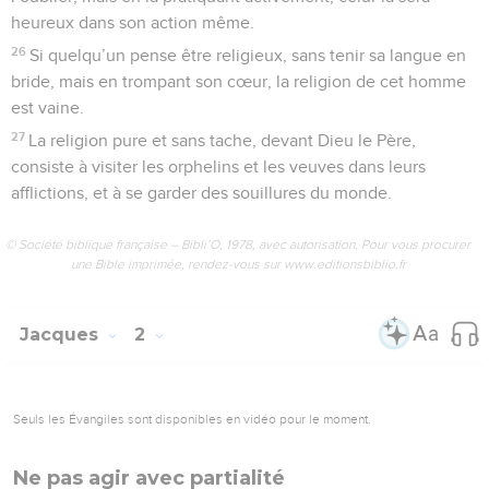
14
Mes frères, à quoi bon dire qu’on a la foi, si l’on n’a pas les
œuvres ? Cette foi peut-elle sauver ?
15
Si un frère ou une sœur sont nus et manquent de la
nourriture de chaque jour,
16
et que l’un d’entre vous leur dise : Allez en paix, chauffez-
vous et rassasiez-vous ! sans leur donner ce qui est
nécessaire au corps, à quoi cela sert-il ?
17
Il en est ainsi de la foi : si elle n’a pas d’œuvres, elle est
morte en elle-même.
18
Mais quelqu’un dira : Toi, tu as la foi ; et moi, j’ai les
œuvres. Montre-moi ta foi sans les œuvres, et moi, par mes
œuvres, je te montrerai ma foi.
19
Tu crois qu’il y a un seul Dieu, tu fais bien ; les démons le
croient aussi et ils tremblent.
20
Mais veux-tu comprendre, homme vain, que la foi sans les
œuvres est stérile ?
21
Abraham, notre père, ne fut-il pas justifié par les œuvres,