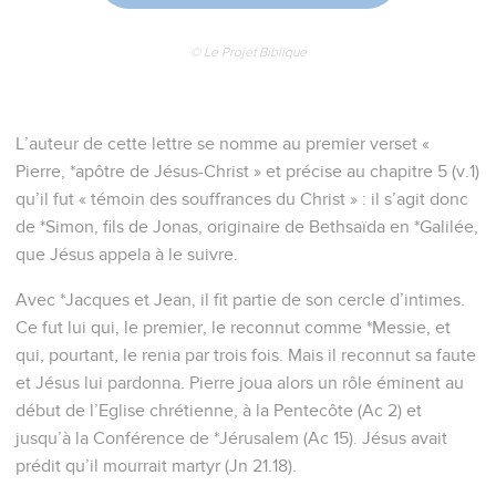
1 Pierre
1
Seuls les Évangiles sont disponibles en vidéo pour le moment.
Salutation
1
Pierre, apôtre de Jésus-Christ, aux élus qui sont étrangers
dans la dispersion : au Pont, en Galatie, en Cappadoce, en
Asie et en Bithynie,
2
(élus) selon la prescience de Dieu le Père, par la
sanctification de l’Esprit, pour l’obéissance et l’aspersion du
sang de Jésus-Christ : Que la grâce et la paix vous soient
multipliées !
Une espérance vivante