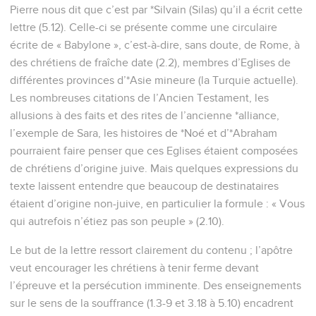
3
Béni soit le Dieu et Père de notre Seigneur Jésus-Christ
qui, selon sa grande miséricorde, nous a régénérés, par la
résurrection de Jésus-Christ d’entre les morts, pour une
espérance vivante,
4
pour un héritage qui ne peut ni se corrompre, ni se souiller,
ni se flétrir et qui vous est réservé dans les cieux,
5
à vous qui êtes gardés en la puissance de Dieu, par la foi,
pour le salut prêt à être révélé dans les derniers temps.
6
Vous en tressaillez d’allégresse, quoique vous soyez
maintenant, pour un peu de temps, puisqu’il le faut, affligés
par diverses épreuves,
7
afin que votre foi éprouvée – bien plus précieuse que l’or
périssable, cependant éprouvé par le feu – se trouve être un
sujet de louange, de gloire et d’honneur, lors de la révélation
de Jésus-Christ.
8
Vous l’aimez sans l’avoir vu. Sans le voir encore, vous
croyez en lui et vous tressaillez d’une allégresse indicible et
glorieuse,