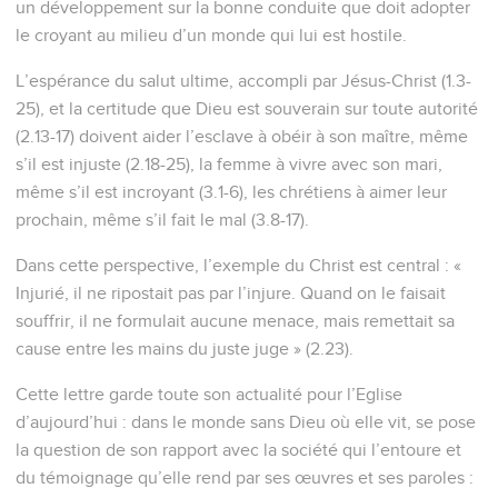
9
en remportant pour prix de votre foi le salut de vos âmes.
10
Les prophètes, qui ont prophétisé au sujet de la grâce qui
vous était destinée ont fait de ce salut l’objet de leurs
recherches et de leurs investigations.
11
Ils se sont appliqués à découvrir à quelle époque et à
quelles circonstances se rapportaient les indications de
l’Esprit de Christ qui était en eux et qui, d’avance, attestait
les souffrances de Christ et la gloire qui s’ensuivrait.
12
Il leur fut révélé que ce n’était pas pour eux-mêmes, mais
pour vous, qu’ils étaient ministres de ces choses.
Maintenant, elles vous ont été annoncées par ceux qui vous
ont prêché l’Évangile par le Saint-Esprit envoyé du ciel, et
les anges désirent y plonger leurs regards.
Appel à vivre saintement
13
C’est pourquoi, affermissez votre pensée, soyez sobres et
ayez une parfaite espérance en la grâce qui vous sera