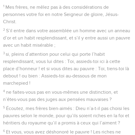
pour avoir offert son fils Isaac sur l’autel ?
22
Tu vois que la foi agissait avec ses œuvres, et que par les
œuvres sa foi fut rendue parfaite.
23
Ainsi s’accomplit ce que dit l’Écriture : Abraham crut à
Dieu, et cela lui fut compté comme justice ; et il fut appelé
ami de Dieu.
24
Vous le voyez, c’est par les œuvres que l’homme est
justifié, et non par la foi seulement.
25
Rahab la prostituée ne fut-elle pas également justifiée par
les œuvres, pour avoir reçu les messagers et les avoir fait
partir par un autre chemin ?
26
Comme le corps sans esprit est mort, de même la foi sans
les œuvres est morte.
© Société biblique française – Bibli’O, 1978, avec autorisation. Pour vous procurer
une Bible imprimée, rendez-vous sur www.editionsbiblio.fr