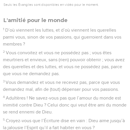
Seuls les Évangiles sont disponibles en vidéo pour le moment.
Avertissement aux riches
1
A vous maintenant, les riches ! Pleurez à grands cris à
cause des malheurs qui viendront sur vous !
2
Votre richesse est pourrie, vos vêtements sont mités.
3
Votre or et votre argent sont rouillés ; et leur rouille
s’élèvera en témoignage contre vous et dévorera votre chair
comme un feu. Vous avez amassé des trésors dans ces jours
qui sont les derniers !
4
Voici : le salaire des ouvriers qui ont moissonné vos
champs, et dont vous les avez frustrés, crie, et les clameurs
des moissonneurs sont parvenues jusqu’aux oreilles du
Seigneur des armées.
5
Vous avez vécu dans les voluptés et dans le luxe, vous
avez rassasié vos cœurs au jour du carnage.
6