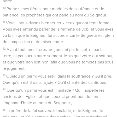
Pierre, *apôtre de Jésus-Christ » et précise au chapitre 5 (v.1)
qu’il fut « témoin des souffrances du Christ » : il s’agit donc
de *Simon, fils de Jonas, originaire de Bethsaïda en *Galilée,
que Jésus appela à le suivre.
Avec *Jacques et Jean, il fit partie de son cercle d’intimes.
Ce fut lui qui, le premier, le reconnut comme *Messie, et
qui, pourtant, le renia par trois fois. Mais il reconnut sa faute
et Jésus lui pardonna. Pierre joua alors un rôle éminent au
début de l’Eglise chrétienne, à la Pentecôte (Ac 2) et
jusqu’à la Conférence de *Jérusalem (Ac 15). Jésus avait
prédit qu’il mourrait martyr (Jn 21.18).
Pierre nous dit que c’est par *Silvain (Silas) qu’il a écrit cette
lettre (5.12). Celle-ci se présente comme une circulaire
écrite de « Babylone », c’est-à-dire, sans doute, de Rome, à
des chrétiens de fraîche date (2.2), membres d’Eglises de
différentes provinces d’*Asie mineure (la Turquie actuelle).