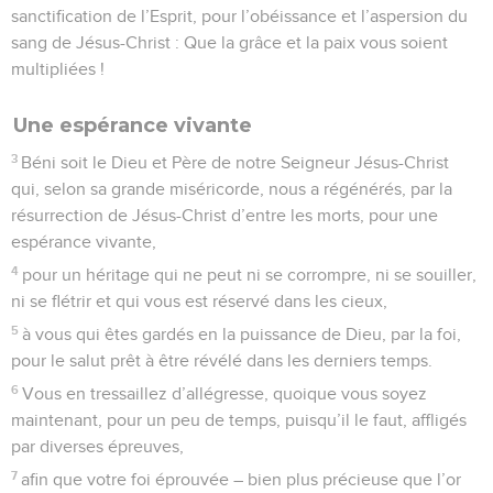
21
Par lui, vous croyez en Dieu qui l’a ressuscité d’entre les
morts et lui a donné la gloire, afin que votre foi et votre
espérance soient en Dieu.
22
Après avoir purifié vos âmes dans l’obéissance à la vérité
en vue d’un amour fraternel sincère, aimez-vous les uns les
autres ardemment et de tout cœur,
23
vous qui avez été régénérés, non par une semence
corruptible, mais par une semence incorruptible, par la
parole vivante et permanente de Dieu ;
24
car Toute chair est comme l’herbe Et toute sa gloire
comme la fleur de l’herbe ; L’herbe sèche et la fleur tombe,
25
Mais la parole du Seigneur demeure éternellement. Cette
parole est celle qui vous a été annoncée par l’Évangile.
© Société biblique française – Bibli’O, 1978, avec autorisation. Pour vous procurer
une Bible imprimée, rendez-vous sur www.editionsbiblio.fr