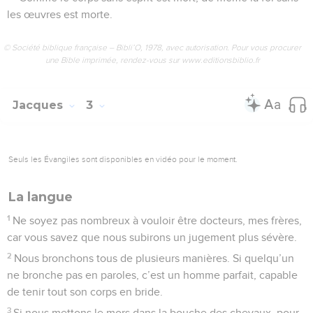
17
La sagesse d’en-haut est d’abord pure, ensuite pacifique,
modérée, conciliante, pleine de miséricorde et de bons
fruits, sans partialité, sans hypocrisie.
18
Le fruit de la justice est semé dans la paix par les artisans
de paix.
© Société biblique française – Bibli’O, 1978, avec autorisation. Pour vous procurer
une Bible imprimée, rendez-vous sur www.editionsbiblio.fr
Jacques
4
Seuls les Évangiles sont disponibles en vidéo pour le moment.
L'amitié pour le monde
1
D’où viennent les luttes, et d’où viennent les querelles
parmi vous, sinon de vos passions, qui guerroient dans vos