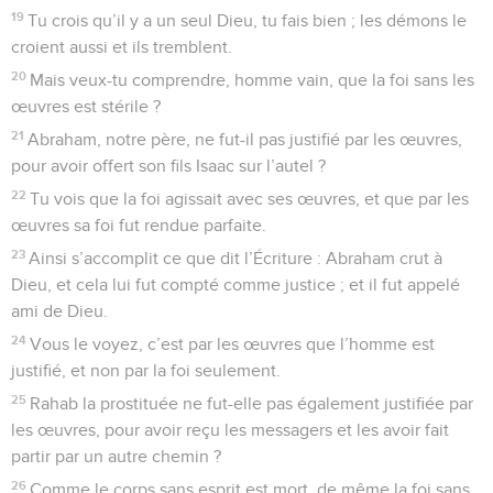
11
La source fait-elle jaillir par le même orifice, l’eau douce et
l’eau amère ?
12
Un figuier, mes frères, peut-il produire des olives, ou une
vigne des figues ? Une source salée ne peut pas non plus
donner de l’eau douce.
La sagesse qui vient d'en haut
13
Lequel d’entre vous est sage et intelligent ? Qu’il montre,
par sa bonne conduite, ses œuvres empreintes de douceur
et de sagesse.
14
Mais si vous avez dans votre cœur une jalousie amère et
de la rivalité, ne vous glorifiez pas et ne mentez pas contre la
vérité.
15
Cette sagesse n’est pas celle qui vient d’en haut ; mais
elle est terrestre, charnelle, démoniaque.
16
Car là où il y a jalousie et rivalité, il y a du désordre et
toute espèce de pratiques mauvaises.