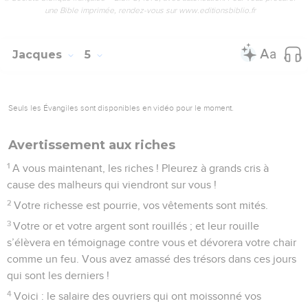
pluie sur la terre pendant trois ans et six mois.
18
Puis il pria de nouveau ; alors le ciel donna de la pluie, et
la terre produisit son fruit.
19
Mes frères, si quelqu’un parmi vous s’est égaré loin de la
vérité, et qu’un autre l’y ramène,
20
sachez que celui qui ramène un pécheur de la voie où il
s’était égaré sauvera une âme de la mort et couvrira une
multitude de péchés.
© Société biblique française – Bibli’O, 1978, avec autorisation. Pour vous procurer
une Bible imprimée, rendez-vous sur www.editionsbiblio.fr
1 Pierre
Introduction