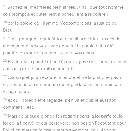
l’Écriture : Tu aimeras ton prochain comme toi-même, vous
faites bien.
9
Mais si vous vous livrez à des considérations de personnes,
vous commettez un péché, vous êtes convaincus de
transgression par la loi.
10
Car quiconque observe toute la loi, mais pèche contre un
seul commandement, devient coupable envers tous.
11
Celui qui a dit : Ne commets pas d’adultère, a dit aussi : Ne
commets pas de meurtre. Or, si tu ne commets pas
d’adultère, mais que tu commettes un meurtre, tu deviens
transgresseur de la loi.
12
Parlez et agissez en hommes qui doivent être jugés selon
une loi de liberté,
13
car le jugement est sans miséricorde pour qui n’a pas fait
miséricorde. La miséricorde triomphe du jugement.
La foi et les actes