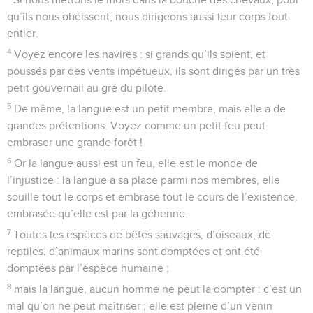
membres ?
2
Vous convoitez et vous ne possédez pas ; vous êtes
meurtriers et envieux, sans (rien) pouvoir obtenir ; vous avez
des querelles et des luttes, et vous ne possédez pas, parce
que vous ne demandez pas.
3
Vous demandez et vous ne recevez pas, parce que vous
demandez mal, afin de (tout) dépenser pour vos passions.
4
Adultères ! Ne savez-vous pas que l’amour du monde est
inimitié contre Dieu ? Celui donc qui veut être ami du monde
se rend ennemi de Dieu.
5
Croyez-vous que l’Écriture dise en vain : Dieu aime jusqu’à
la jalousie l’Esprit qu’il a fait habiter en vous ?
6
Mais il donne une grâce supérieure, puisqu’elle dit : Dieu
résiste aux orgueilleux, Mais il donne sa grâce aux humbles.
7
Soumettez-vous donc à Dieu ; résistez au diable, et il fuira
loin de vous.
8
Approchez-vous de Dieu, et il s’approchera de vous.