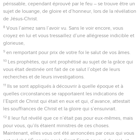
1 Pierre
2
Seuls les Évangiles sont disponibles en vidéo pour le moment.
La pierre vivante et le peuple saint
1
Rejetez donc toute méchanceté et toute fraude,
l’hypocrisie, l’envie et toute médisance ;
2
désirez comme des enfants nouveaux-nés le lait non
frelaté de la parole, afin que par lui vous croissiez pour le
salut,
3
si vous avez goûté que le Seigneur est bon.
4
Approchez-vous de lui, pierre vivante, rejetée par les
hommes, mais choisie et précieuse devant Dieu,
5
et vous-mêmes, comme des pierres vivantes, édifiez-vous
pour former une maison spirituelle, un saint sacerdoce, en
Contenus
Versions
Commentaires
Strong
Dictionnaire