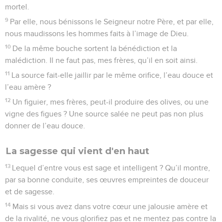
Purifiez vos mains, pécheurs, et nettoyez vos cœurs, âmes
partagées.
9
Reconnaissez votre misère, menez deuil, pleurez ; que
votre rire se change en deuil, et votre joie en tristesse.
10
Humiliez-vous devant le Seigneur, et il vous élèvera.
Ne pas juger un frère
11
Ne médisez pas les uns des autres, frères. Celui qui médit
d’un frère ou qui juge son frère, médit de la loi et juge la loi.
Or, si tu juges la loi, tu n’en es pas l’observateur, mais le
juge.
12
Un seul est législateur et juge, celui qui peut sauver et
perdre ; mais toi, qui es-tu, qui juges le prochain ?
Ne pas être orgueilleux
13
A vous maintenant qui dites : Aujourd’hui ou demain nous
irons dans telle ville, nous y passerons une année, nous y