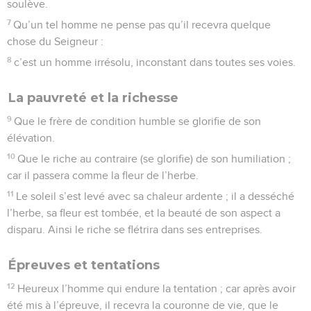
consiste à visiter les orphelins et les veuves dans leurs
afflictions, et à se garder des souillures du monde.
© Société biblique française – Bibli’O, 1978, avec autorisation. Pour vous procurer
une Bible imprimée, rendez-vous sur www.editionsbiblio.fr
Jacques
2
Seuls les Évangiles sont disponibles en vidéo pour le moment.
Ne pas agir avec partialité
1
Mes frères, ne mêlez pas à des considérations de
personnes votre foi en notre Seigneur de gloire, Jésus-
Christ.
2
S’il entre dans votre assemblée un homme avec un anneau
d’or et un habit resplendissant, et s’il y entre aussi un pauvre