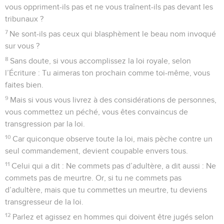
Jacques
3
Seuls les Évangiles sont disponibles en vidéo pour le moment.
La langue
1
Ne soyez pas nombreux à vouloir être docteurs, mes frères,
car vous savez que nous subirons un jugement plus sévère.
2
Nous bronchons tous de plusieurs manières. Si quelqu’un
ne bronche pas en paroles, c’est un homme parfait, capable
de tenir tout son corps en bride.
3
Si nous mettons le mors dans la bouche des chevaux, pour
qu’ils nous obéissent, nous dirigeons aussi leur corps tout
entier.
4
Voyez encore les navires : si grands qu’ils soient, et
poussés par des vents impétueux, ils sont dirigés par un très
petit gouvernail au gré du pilote.