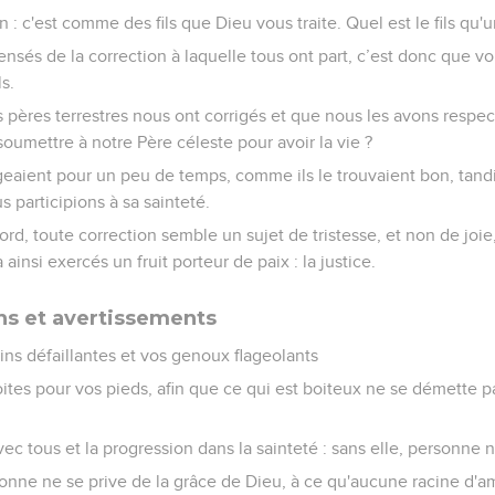
 : c'est comme des fils que Dieu vous traite. Quel est le fils qu'
ensés de la correction à laquelle tous ont part, c’est donc que v
ls.
os pères terrestres nous ont corrigés et que nous les avons resp
soumettre à notre Père céleste pour avoir la vie ?
eaient pour un peu de temps, comme ils le trouvaient bon, tandi
s participions à sa sainteté.
rd, toute correction semble un sujet de tristesse, et non de joie,
ainsi exercés un fruit porteur de paix : la justice.
 et avertissements
ins défaillantes et vos genoux flageolants
oites pour vos pieds, afin que ce qui est boiteux ne se démette p
ec tous et la progression dans la sainteté : sans elle, personne n
sonne ne se prive de la grâce de Dieu, à ce qu'aucune racine d'