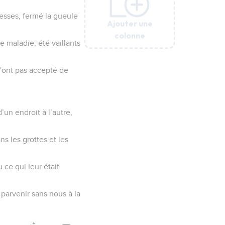
messes, fermé la gueule
Ajouter une
Ajouter une
Ajouter une
Ajouter une
Ajouter une
colonne
colonne
colonne
colonne
colonne
e maladie, été vaillants
n'ont pas accepté de
d’un endroit à l’autre,
ns les grottes et les
 ce qui leur était
 parvenir sans nous à la