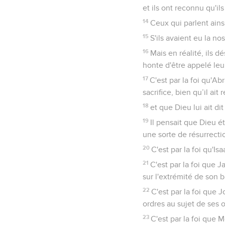
et ils ont reconnu qu'il
14
Ceux qui parlent ains
15
S'ils avaient eu la no
16
Mais en réalité, ils d
honte d'être appelé leur
17
C'est par la foi qu'Abr
sacrifice, bien qu’il ai
18
et que Dieu lui ait d
19
Il pensait que Dieu é
une sorte de résurrecti
20
C'est par la foi qu'Is
21
C'est par la foi que 
sur l'extrémité de son b
22
C'est par la foi que J
ordres au sujet de ses 
23
C'est par la foi que 