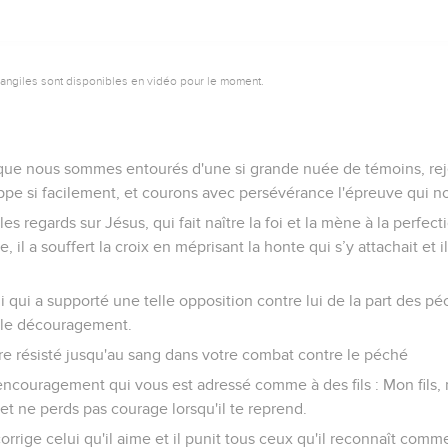
vangiles sont disponibles en vidéo pour le moment.
que nous sommes entourés d'une si grande nuée de témoins, reje
pe si facilement, et courons avec persévérance l'épreuve qui n
es regards sur Jésus, qui fait naître la foi et la mène à la perfec
e, il a souffert la croix en méprisant la honte qui s’y attachait et il
i qui a supporté une telle opposition contre lui de la part des pé
r le découragement.
e résisté jusqu'au sang dans votre combat contre le péché
’encouragement qui vous est adressé comme à des fils : Mon fils,
et ne perds pas courage lorsqu'il te reprend.
orrige celui qu'il aime et il punit tous ceux qu'il reconnaît comme 