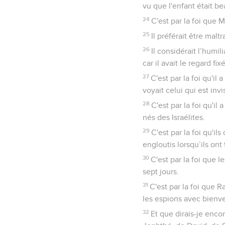
vu que l'enfant était bea
24
C'est par la foi que M
25
Il préférait être ma
26
Il considérait l’humi
car il avait le regard fi
27
C'est par la foi qu'il
voyait celui qui est invi
28
C'est par la foi qu'i
nés des Israélites.
29
C'est par la foi qu'i
engloutis lorsqu’ils ont
30
C'est par la foi que 
sept jours.
31
C'est par la foi que R
les espions avec bienve
32
Et que dirais-je enc