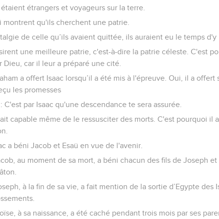
s étaient étrangers et voyageurs sur la terre.
i montrent qu'ils cherchent une patrie.
stalgie de celle qu’ils avaient quittée, ils auraient eu le temps d'y
ésirent une meilleure patrie, c'est-à-dire la patrie céleste. C'est 
 Dieu, car il leur a préparé une cité.
aham a offert Isaac lorsqu’il a été mis à l'épreuve. Oui, il a offert
t reçu les promesses
it : C'est par Isaac qu'une descendance te sera assurée.
tait capable même de le ressusciter des morts. C'est pourquoi il a 
on.
aac a béni Jacob et Esaü en vue de l'avenir.
Jacob, au moment de sa mort, a béni chacun des fils de Joseph et
âton.
oseph, à la fin de sa vie, a fait mention de la sortie d’Egypte des 
ossements.
Moïse, à sa naissance, a été caché pendant trois mois par ses paren