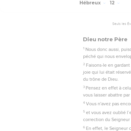
Hébreux
12
Seuls les É
Dieu notre Père
1
Nous donc aussi, puis
péché qui nous envelop
2
Faisons-le en gardant l
joie qui lui était réservé
du trône de Dieu.
3
Pensez en effet à celu
vous laisser abattre pa
4
Vous n'avez pas encor
5
et vous avez oublié l
correction du Seigneur 
6
En effet, le Seigneur c