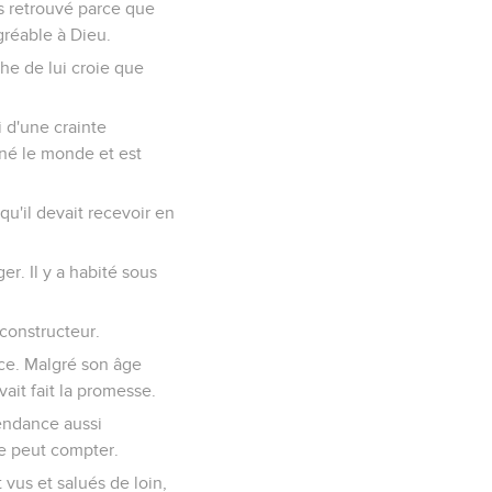
us retrouvé parce que
agréable à Dieu.
oche de lui croie que
i d'une crainte
mné le monde et est
 qu'il devait recevoir en
er. Il y a habité sous
e constructeur.
nce. Malgré son âge
vait fait la promesse.
endance aussi
ne peut compter.
t vus et salués de loin,