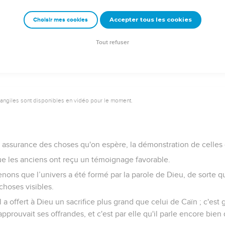
a foi ; mais s'il revient en arrière, je ne prends pas plaisir en lui.
Accepter tous les cookies
Choisir mes cookies
 faisons pas partie de ceux qui reviennent en arrière pour leur 
de leur âme.
Tout refuser
vangiles sont disponibles en vidéo pour le moment.
rme assurance des choses qu'on espère, la démonstration de celles 
que les anciens ont reçu un témoignage favorable.
enons que l’univers a été formé par la parole de Dieu, de sorte q
 choses visibles.
l a offert à Dieu un sacrifice plus grand que celui de Caïn ; c'est g
approuvait ses offrandes, et c'est par elle qu'il parle encore bien