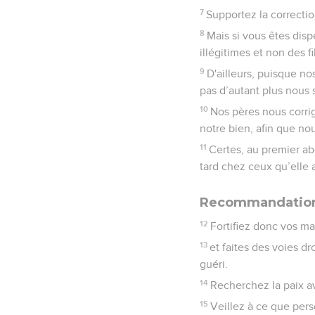
7
Supportez la correction
8
Mais si vous êtes disp
illégitimes et non des fi
9
D'ailleurs, puisque n
pas d’autant plus nous 
10
Nos pères nous corrig
notre bien, afin que nou
11
Certes, au premier abo
tard chez ceux qu’elle a 
Recommandations
12
Fortifiez donc vos ma
13
et faites des voies dr
guéri.
14
Recherchez la paix av
15
Veillez à ce que per