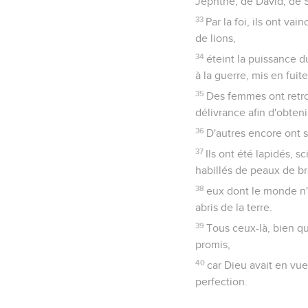
Jephthé, de David, de 
33
Par la foi, ils ont v
de lions,
34
éteint la puissance d
à la guerre, mis en fui
35
Des femmes ont retrou
délivrance afin d'obteni
36
D'autres encore ont s
37
Ils ont été lapidés, sc
habillés de peaux de br
38
eux dont le monde n'é
abris de la terre.
39
Tous ceux-là, bien qu
promis,
40
car Dieu avait en vue
perfection.