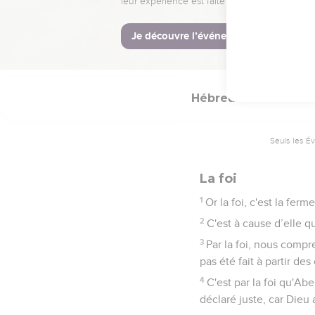
38
Et le juste vivra par l
39
Quant à nous, nous ne
ont la foi pour le salut 
Hébreux
11
Seuls les É
La foi
1
Or la foi, c'est la fe
2
C'est à cause d’elle 
3
Par la foi, nous compr
pas été fait à partir des
4
C'est par la foi qu'Abe
déclaré juste, car Dieu 