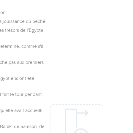
aon.
la jouissance du péché.
s trésors de l'Egypte,
é déterminé, comme s'il
ouche pas aux premiers-
Egyptiens ont été
 fait le tour pendant
u'elle avait accueilli
 Barak, de Samson, de