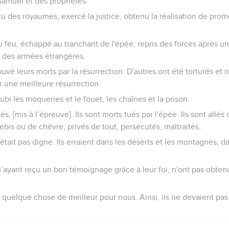
Samuel et des prophètes.
aincu des royaumes, exercé la justice, obtenu la réalisation de pro
u feu, échappé au tranchant de l'épée, repris des forces après un
te des armées étrangères.
vé leurs morts par la résurrection. D'autres ont été torturés et 
r une meilleure résurrection.
ubi les moqueries et le fouet, les chaînes et la prison.
iés, [mis à l’épreuve]. Ils sont morts tués par l'épée. Ils sont allés 
ebis ou de chèvre, privés de tout, persécutés, maltraités,
tait pas digne. Ils erraient dans les déserts et les montagnes, da
’ayant reçu un bon témoignage grâce à leur foi, n'ont pas obtenu
 quelque chose de meilleur pour nous. Ainsi, ils ne devaient pas