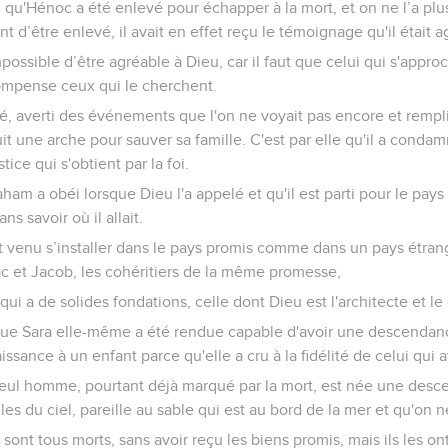
i qu'Hénoc a été enlevé pour échapper à la mort, et on ne l’a pl
nt d’être enlevé, il avait en effet reçu le témoignage qu'il était 
 impossible d’être agréable à Dieu, car il faut que celui qui s'appr
compense ceux qui le cherchent.
oé, averti des événements que l'on ne voyait pas encore et rempl
it une arche pour sauver sa famille. C'est par elle qu'il a conda
tice qui s'obtient par la foi.
aham a obéi lorsque Dieu l'a appelé et qu'il est parti pour le pays
ans savoir où il allait.
 est venu s’installer dans le pays promis comme dans un pays étrang
aac et Jacob, les cohéritiers de la même promesse,
té qui a de solides fondations, celle dont Dieu est l'architecte et l
i que Sara elle-même a été rendue capable d'avoir une descenda
ssance à un enfant parce qu'elle a cru à la fidélité de celui qui a
seul homme, pourtant déjà marqué par la mort, est née une desc
es du ciel, pareille au sable qui est au bord de la mer et qu'on 
ls sont tous morts, sans avoir reçu les biens promis, mais ils les on