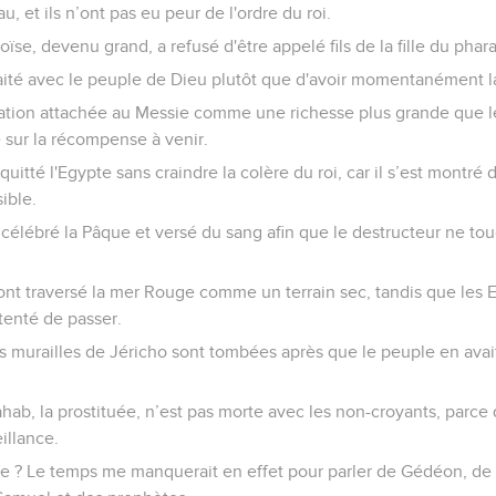
u, et ils n’ont pas eu peur de l'ordre du roi.
oïse, devenu grand, a refusé d'être appelé fils de la fille du phar
ltraité avec le peuple de Dieu plutôt que d'avoir momentanément 
liation attachée au Messie comme une richesse plus grande que le
xé sur la récompense à venir.
 a quitté l'Egypte sans craindre la colère du roi, car il s’est montr
sible.
l a célébré la Pâque et versé du sang afin que le destructeur ne t
ls ont traversé la mer Rouge comme un terrain sec, tandis que les 
 tenté de passer.
les murailles de Jéricho sont tombées après que le peuple en avait
ahab, la prostituée, n’est pas morte avec les non-croyants, parce q
illance.
ore ? Le temps me manquerait en effet pour parler de Gédéon, de