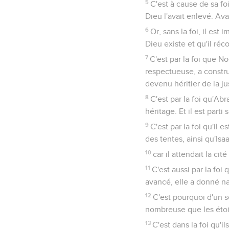
5
C'est à cause de sa fo
Dieu l'avait enlevé. Ava
6
Or, sans la foi, il est
Dieu existe et qu'il ré
7
C'est par la foi que N
respectueuse, a constru
devenu héritier de la jus
8
C'est par la foi qu'Abr
héritage. Et il est parti s
9
C'est par la foi qu'il
des tentes, ainsi qu'Is
10
car il attendait la ci
11
C'est aussi par la fo
avancé, elle a donné nai
12
C'est pourquoi d'un 
nombreuse que les étoil
13
C'est dans la foi qu'i