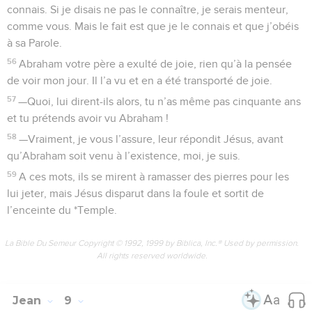
connais. Si je disais ne pas le connaître, je serais menteur,
comme vous. Mais le fait est que je le connais et que j’obéis
à sa Parole.
56
Abraham votre père a exulté de joie, rien qu’à la pensée
de voir mon jour. Il l’a vu et en a été transporté de joie.
57
—Quoi, lui dirent-ils alors, tu n’as même pas cinquante ans
et tu prétends avoir vu Abraham !
58
—Vraiment, je vous l’assure, leur répondit Jésus, avant
qu’Abraham soit venu à l’existence, moi, je suis.
59
A ces mots, ils se mirent à ramasser des pierres pour les
lui jeter, mais Jésus disparut dans la foule et sortit de
l’enceinte du *Temple.
La Bible Du Semeur Copyright © 1992, 1999 by Biblica, Inc.® Used by permission.
All rights reserved worldwide.
Jean
9