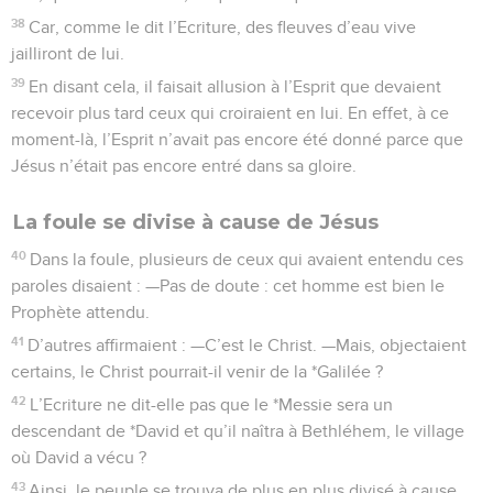
38
Car, comme le dit l’Ecriture, des fleuves d’eau vive
jailliront de lui.
39
En disant cela, il faisait allusion à l’Esprit que devaient
recevoir plus tard ceux qui croiraient en lui. En effet, à ce
moment-là, l’Esprit n’avait pas encore été donné parce que
Jésus n’était pas encore entré dans sa gloire.
La foule se divise à cause de Jésus
40
Dans la foule, plusieurs de ceux qui avaient entendu ces
paroles disaient : —Pas de doute : cet homme est bien le
Prophète attendu.
41
D’autres affirmaient : —C’est le Christ. —Mais, objectaient
certains, le Christ pourrait-il venir de la *Galilée ?
42
L’Ecriture ne dit-elle pas que le *Messie sera un
descendant de *David et qu’il naîtra à Bethléhem, le village
où David a vécu ?
43
Ainsi, le peuple se trouva de plus en plus divisé à cause