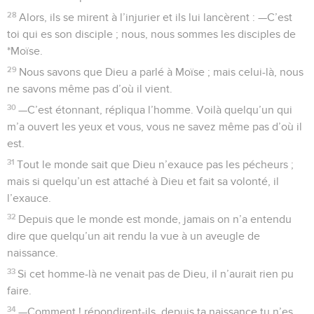
28
Alors, ils se mirent à l’injurier et ils lui lancèrent : —C’est
toi qui es son disciple ; nous, nous sommes les disciples de
*Moïse.
29
Nous savons que Dieu a parlé à Moïse ; mais celui-là, nous
ne savons même pas d’où il vient.
30
—C’est étonnant, répliqua l’homme. Voilà quelqu’un qui
m’a ouvert les yeux et vous, vous ne savez même pas d’où il
est.
31
Tout le monde sait que Dieu n’exauce pas les pécheurs ;
mais si quelqu’un est attaché à Dieu et fait sa volonté, il
l’exauce.
32
Depuis que le monde est monde, jamais on n’a entendu
dire que quelqu’un ait rendu la vue à un aveugle de
naissance.
33
Si cet homme-là ne venait pas de Dieu, il n’aurait rien pu
faire.
34
—Comment ! répondirent-ils, depuis ta naissance tu n’es