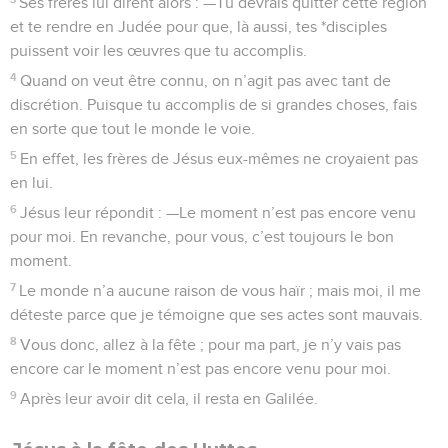
Ses frères lui dirent alors : —Tu devrais quitter cette région
et te rendre en Judée pour que, là aussi, tes *disciples
puissent voir les œuvres que tu accomplis.
4
Quand on veut être connu, on n’agit pas avec tant de
discrétion. Puisque tu accomplis de si grandes choses, fais
en sorte que tout le monde le voie.
5
En effet, les frères de Jésus eux-mêmes ne croyaient pas
en lui.
6
Jésus leur répondit : —Le moment n’est pas encore venu
pour moi. En revanche, pour vous, c’est toujours le bon
moment.
7
Le monde n’a aucune raison de vous haïr ; mais moi, il me
déteste parce que je témoigne que ses actes sont mauvais.
8
Vous donc, allez à la fête ; pour ma part, je n’y vais pas
encore car le moment n’est pas encore venu pour moi.
9
Après leur avoir dit cela, il resta en Galilée.