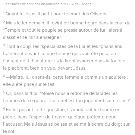
Les vidéos ne sont pas disponibles aux USA et C anada.
1
Quant à Jésus, il partit pour le mont des Oliviers.
2
Mais le lendemain, il revint de bonne heure dans la cour du
*Temple et tout le peuple se pressa autour de lui ; alors il
s’assit et se mit à enseigner.
3
Tout à coup, les *spécialistes de la Loi et les *pharisiens
traînèrent devant lui une femme qui avait été prise en
flagrant délit d’adultère. Ils la firent avancer dans la foule et
la placèrent, bien en vue, devant Jésus.
4
—Maître, lui dirent-ils, cette femme a commis un adultère ;
elle a été prise sur le fait.
5
Or, dans la *Loi, *Moïse nous a ordonné de lapider les
femmes de ce genre. Toi, quel est ton jugement sur ce cas ?
6
En lui posant cette question, ils voulaient lui tendre un
piège, dans l’espoir de trouver quelque prétexte pour
l’accuser. Mais Jésus se baissa et se mit à écrire du doigt sur
le sol.