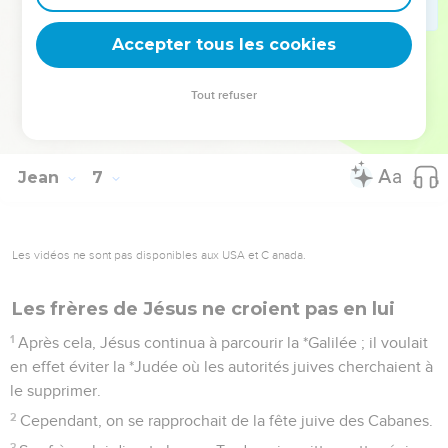
71
Par ces mots, il désignait Judas, fils de Simon Iscariot, l’un
Accepter tous les cookies
des Douze, qui allait le trahir.
La Bible Du Semeur Copyright © 1992, 1999 by Biblica, Inc.® Used by permission.
Tout refuser
All rights reserved worldwide.
Jean
7
Les vidéos ne sont pas disponibles aux USA et C anada.
Les frères de Jésus ne croient pas en lui
1
Après cela, Jésus continua à parcourir la *Galilée ; il voulait
en effet éviter la *Judée où les autorités juives cherchaient à
le supprimer.
2
Cependant, on se rapprochait de la fête juive des Cabanes.
3