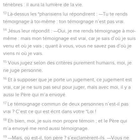
ténèbres : il aura la lumière de la vie.
13
Là-dessus les *pharisiens lui répondirent : —Tu te rends
témoignage à toi-même : ton témoignage n’est pas vrai.
14
Jésus leur répondit : —Oui, je me rends témoignage à moi-
même : mais mon témoignage est vrai, car je sais d’où je suis
venu et où je vais ; quant à vous, vous ne savez pas d’où je
viens ni où je vais.
15
Vous jugez selon des critères purement humains, moi, je
ne juge personne.
16
Et à supposer que je porte un jugement, ce jugement est
vrai, car je ne suis pas seul pour juger, mais avec moi, il y a
aussi le Père qui m’a envoyé.
17
Le témoignage commun de deux personnes n’est-il pas
vrai ? C’est ce qui est écrit dans votre *Loi !
18
Eh bien, moi, je suis mon propre témoin ; et le Père qui
m’a envoyé me rend aussi témoignage.
19
—Mais, où est-il, ton père ? s’exclamèrent-ils. —Vous ne