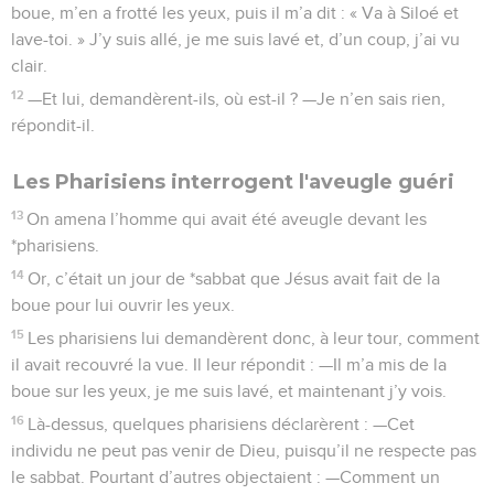
boue, m’en a frotté les yeux, puis il m’a dit : « Va à Siloé et
lave-toi. » J’y suis allé, je me suis lavé et, d’un coup, j’ai vu
clair.
12
—Et lui, demandèrent-ils, où est-il ? —Je n’en sais rien,
répondit-il.
Les Pharisiens interrogent l'aveugle guéri
13
On amena l’homme qui avait été aveugle devant les
*pharisiens.
14
Or, c’était un jour de *sabbat que Jésus avait fait de la
boue pour lui ouvrir les yeux.
15
Les pharisiens lui demandèrent donc, à leur tour, comment
il avait recouvré la vue. Il leur répondit : —Il m’a mis de la
boue sur les yeux, je me suis lavé, et maintenant j’y vois.
16
Là-dessus, quelques pharisiens déclarèrent : —Cet
individu ne peut pas venir de Dieu, puisqu’il ne respecte pas
le sabbat. Pourtant d’autres objectaient : —Comment un