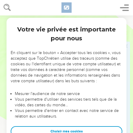
vie.
64
Hélas, il y en a parmi vous qui ne croient pas. En effet, dès
Semeur
le début Jésus savait quels étaient ceux qui ne croyaient
pas, et qui était celui qui allait le trahir.
Votre vie privée est importante
Jean
6
65
Aussi ajouta-t-il : —C’est bien pour cela que je vous ai dit :
pour nous
Personne ne peut venir à moi si cela ne lui est accordé par le
Père.
En cliquant sur le bouton « Accepter tous les cookies », vous
acceptez que TopChrétien utilise des traceurs (comme des
66
A partir de ce moment-là, beaucoup de ses disciples
cookies ou l'identifiant unique de votre compte utilisateur) et
l’abandonnèrent et cessèrent de l’accompagner.
traite vos données à caractère personnel (comme vos
67
données de navigation et les informations renseignées dans
Alors Jésus, se tournant vers les Douze, leur demanda : —
votre compte utilisateur) dans les buts suivants :
Et vous, ne voulez-vous pas aussi partir ?
68
Mais *Simon Pierre lui répondit : —Seigneur, vers qui
Mesurer l'audience de notre service
irions-nous ? Tu as les paroles de la vie éternelle.
Vous permettre d'utiliser des services tiers tels que de la
vidéo, des cartes du monde…
69
Nous, nous avons mis toute notre *confiance en toi et
Vous permettre d'entrer en contact avec notre service de
nous savons que tu es le Saint, envoyé de Dieu.
relation aux utilisateurs.
70
—N’est-ce pas moi qui vous ai choisis tous les douze ?
reprit Jésus. Et pourtant, l’un de vous est un diable.
Choisir mes cookies