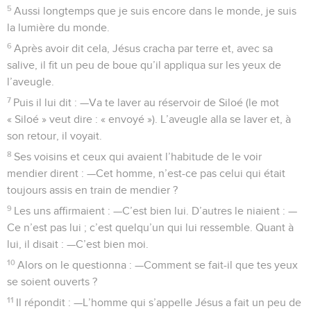
5
Aussi longtemps que je suis encore dans le monde, je suis
la lumière du monde.
6
Après avoir dit cela, Jésus cracha par terre et, avec sa
salive, il fit un peu de boue qu’il appliqua sur les yeux de
l’aveugle.
7
Puis il lui dit : —Va te laver au réservoir de Siloé (le mot
« Siloé » veut dire : « envoyé »). L’aveugle alla se laver et, à
son retour, il voyait.
8
Ses voisins et ceux qui avaient l’habitude de le voir
mendier dirent : —Cet homme, n’est-ce pas celui qui était
toujours assis en train de mendier ?
9
Les uns affirmaient : —C’est bien lui. D’autres le niaient : —
Ce n’est pas lui ; c’est quelqu’un qui lui ressemble. Quant à
lui, il disait : —C’est bien moi.
10
Alors on le questionna : —Comment se fait-il que tes yeux
se soient ouverts ?
11
Il répondit : —L’homme qui s’appelle Jésus a fait un peu de