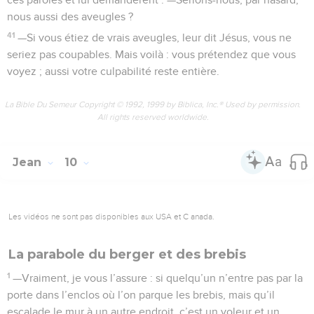
nous aussi des aveugles ?
41
—Si vous étiez de vrais aveugles, leur dit Jésus, vous ne
seriez pas coupables. Mais voilà : vous prétendez que vous
voyez ; aussi votre culpabilité reste entière.
La Bible Du Semeur Copyright © 1992, 1999 by Biblica, Inc.® Used by permission.
All rights reserved worldwide.
Jean
10
Les vidéos ne sont pas disponibles aux USA et C anada.
La parabole du berger et des brebis
1
—Vraiment, je vous l’assure : si quelqu’un n’entre pas par la
porte dans l’enclos où l’on parque les brebis, mais qu’il
escalade le mur à un autre endroit, c’est un voleur et un