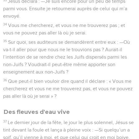
Jésus déclara : —Je suis encore pour un peu de temps
parmi vous. Ensuite je retournerai auprès de celui qui m’a
envoyé.
34
Vous me chercherez, et vous ne me trouverez pas ; et
vous ne pouvez pas aller là où je serai.
35
Sur quoi, ses auditeurs se demandèrent entre eux : —Où
va-t-il aller pour que nous ne le trouvions pas ? Aurait-il
l’intention de se rendre chez les Juifs dispersés parmi les
non-Juifs ? Voudrait-il peut-être même apporter son
enseignement aux non-Juifs ?
36
Que peut-il bien vouloir dire quand il déclare : « Vous me
chercherez et vous ne me trouverez pas, et vous ne pouvez
pas aller là où je serai » ?
Des fleuves d'eau vive
37
Le dernier jour de la fête, le jour le plus solennel, Jésus se
tint devant la foule et lança à pleine voix : —Si quelqu’un a
soif, qu’il vienne à moi, et que celui qui croit en moi boive.