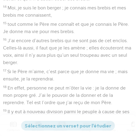
14
Moi, je suis le bon berger ; je connais mes brebis et mes
brebis me connaissent,
15
tout comme le Père me connaît et que je connais le Père.
Je donne ma vie pour mes brebis.
16
J’ai encore d’autres brebis qui ne sont pas de cet enclos.
Celles-là aussi, il faut que je les amène ; elles écouteront ma
voix, ainsi il n’y aura plus qu’un seul troupeau avec un seul
berger.
17
Si le Père m’aime, c’est parce que je donne ma vie ; mais
ensuite, je la reprendrai.
18
En effet, personne ne peut m’ôter la vie : je la donne de
mon propre gré. J’ai le pouvoir de la donner et de la
reprendre. Tel est l’ordre que j’ai reçu de mon Père.
19
Il y eut à nouveau division parmi le peuple à cause de ses
paroles.
20
Beaucoup disaient : —Il a un démon en lui, c’est un fou.
Contenus
Versions
Commentaires
Strong
Dictionnaire
Pourquoi l’écoutez-vous ?