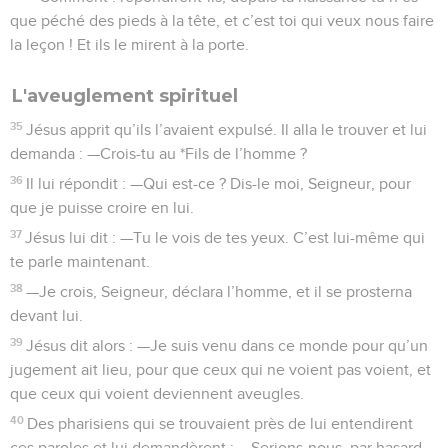
que péché des pieds à la tête, et c’est toi qui veux nous faire
la leçon ! Et ils le mirent à la porte.
L'aveuglement spirituel
35
Jésus apprit qu’ils l’avaient expulsé. Il alla le trouver et lui
demanda : —Crois-tu au *Fils de l’homme ?
36
Il lui répondit : —Qui est-ce ? Dis-le moi, Seigneur, pour
que je puisse croire en lui.
37
Jésus lui dit : —Tu le vois de tes yeux. C’est lui-même qui
te parle maintenant.
38
—Je crois, Seigneur, déclara l’homme, et il se prosterna
devant lui.
39
Jésus dit alors : —Je suis venu dans ce monde pour qu’un
jugement ait lieu, pour que ceux qui ne voient pas voient, et
que ceux qui voient deviennent aveugles.
40
Des pharisiens qui se trouvaient près de lui entendirent
ces paroles et lui demandèrent : —Serions-nous, par hasard,