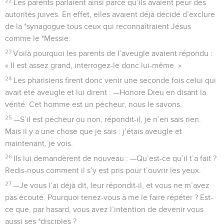
22
Les parents parlaient ainsi parce qu’ils avaient peur des
autorités juives. En effet, elles avaient déjà décidé d’exclure
de la *synagogue tous ceux qui reconnaîtraient Jésus
comme le *Messie.
23
Voilà pourquoi les parents de l’aveugle avaient répondu :
« Il est assez grand, interrogez-le donc lui-même. »
24
Les pharisiens firent donc venir une seconde fois celui qui
avait été aveugle et lui dirent : —Honore Dieu en disant la
vérité. Cet homme est un pécheur, nous le savons.
25
—S’il est pécheur ou non, répondit-il, je n’en sais rien.
Mais il y a une chose que je sais : j’étais aveugle et
maintenant, je vois.
26
Ils lui demandèrent de nouveau : —Qu’est-ce qu’il t’a fait ?
Redis-nous comment il s’y est pris pour t’ouvrir les yeux.
27
—Je vous l’ai déjà dit, leur répondit-il, et vous ne m’avez
pas écouté. Pourquoi tenez-vous à me le faire répéter ? Est-
ce que, par hasard, vous avez l’intention de devenir vous
aussi ses *disciples ?