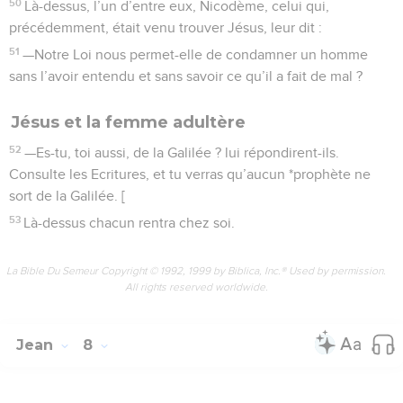
50
Là-dessus, l’un d’entre eux, Nicodème, celui qui,
précédemment, était venu trouver Jésus, leur dit :
51
—Notre Loi nous permet-elle de condamner un homme
sans l’avoir entendu et sans savoir ce qu’il a fait de mal ?
Jésus et la femme adultère
52
—Es-tu, toi aussi, de la Galilée ? lui répondirent-ils.
Consulte les Ecritures, et tu verras qu’aucun *prophète ne
sort de la Galilée. [
53
Là-dessus chacun rentra chez soi.
La Bible Du Semeur Copyright © 1992, 1999 by Biblica, Inc.® Used by permission.
All rights reserved worldwide.
Jean
8