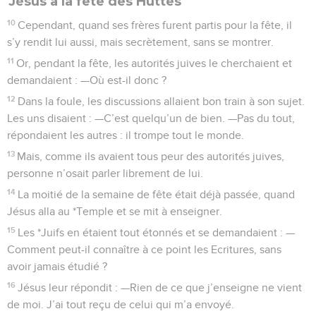
Jésus à la fête des Huttes
10
Cependant, quand ses frères furent partis pour la fête, il
s’y rendit lui aussi, mais secrètement, sans se montrer.
11
Or, pendant la fête, les autorités juives le cherchaient et
demandaient : —Où est-il donc ?
12
Dans la foule, les discussions allaient bon train à son sujet.
Les uns disaient : —C’est quelqu’un de bien. —Pas du tout,
répondaient les autres : il trompe tout le monde.
13
Mais, comme ils avaient tous peur des autorités juives,
personne n’osait parler librement de lui.
14
La moitié de la semaine de fête était déjà passée, quand
Jésus alla au *Temple et se mit à enseigner.
15
Les *Juifs en étaient tout étonnés et se demandaient : —
Comment peut-il connaître à ce point les Ecritures, sans
avoir jamais étudié ?
16
Jésus leur répondit : —Rien de ce que j’enseigne ne vient
de moi. J’ai tout reçu de celui qui m’a envoyé.