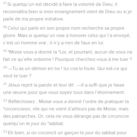
17
Si quelqu’un est décidé à faire la volonté de Dieu, il
reconnaîtra bien si mon enseignement vient de Dieu ou si je
parle de ma propre initiative.
18
Celui qui parle en son propre nom recherche sa propre
gloire. Mais si quelqu’un vise à honorer celui qui l’a envoyé,
c’est un homme vrai ; il n’y a rien de faux en lui.
19
*Moïse vous a donné la *Loi, et pourtant, aucun de vous ne
fait ce qu’elle ordonne ! Pourquoi cherchez-vous à me tuer ?
20
—Tu as un démon en toi ! lui cria la foule. Qui est-ce qui
veut te tuer ?
21
Jésus reprit la parole et leur dit : —Il a suffi que je fasse
une œuvre pour que vous soyez tous dans l’étonnement.
22
Réfléchissez : Moïse vous a donné l’ordre de pratiquer la
*circoncision, rite qui ne vient d’ailleurs pas de Moïse, mais
des patriarches. Or, cela ne vous dérange pas de circoncire
quelqu’un le jour du *sabbat.
23
Eh bien, si on circoncit un garçon le jour du sabbat pour