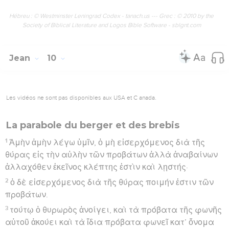
Hébreu : © Westminster Leningrad Codex - tanach.us --- Grec : © 2010 by the
Society of Biblical Literature and Logos Bible Software - sblgnt.com
Jean
10
Les vidéos ne sont pas disponibles aux USA et C anada.
La parabole du berger et des brebis
1
Ἀμὴν ἀμὴν λέγω ὑμῖν, ὁ μὴ εἰσερχόμενος διὰ τῆς
θύρας εἰς τὴν αὐλὴν τῶν προβάτων ἀλλὰ ἀναβαίνων
ἀλλαχόθεν ἐκεῖνος κλέπτης ἐστὶν καὶ λῃστής·
2
ὁ δὲ εἰσερχόμενος διὰ τῆς θύρας ποιμήν ἐστιν τῶν
προβάτων.
3
τούτῳ ὁ θυρωρὸς ἀνοίγει, καὶ τὰ πρόβατα τῆς φωνῆς
αὐτοῦ ἀκούει καὶ τὰ ἴδια πρόβατα φωνεῖ κατ’ ὄνομα