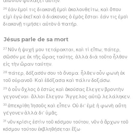
αἰώνιον φυλάξει αὐτήν.
26
ἐὰν ἐμοί τις διακονῇ ἐμοὶ ἀκολουθείτω, καὶ ὅπου
εἰμὶ ἐγὼ ἐκεῖ καὶ ὁ διάκονος ὁ ἐμὸς ἔσται· ἐάν τις ἐμοὶ
διακονῇ τιμήσει αὐτὸν ὁ πατήρ.
Jésus parle de sa mort
27
Νῦν ἡ ψυχή μου τετάρακται, καὶ τί εἴπω; πάτερ,
σῶσόν με ἐκ τῆς ὥρας ταύτης. ἀλλὰ διὰ τοῦτο ἦλθον
εἰς τὴν ὥραν ταύτην.
28
πάτερ, δόξασόν σου τὸ ὄνομα. ἦλθεν οὖν φωνὴ ἐκ
τοῦ οὐρανοῦ· Καὶ ἐδόξασα καὶ πάλιν δοξάσω.
29
ὁ οὖν ὄχλος ὁ ἑστὼς καὶ ἀκούσας ἔλεγεν βροντὴν
γεγονέναι· ἄλλοι ἔλεγον· Ἄγγελος αὐτῷ λελάληκεν.
30
ἀπεκρίθη Ἰησοῦς καὶ εἶπεν· Οὐ δι’ ἐμὲ ἡ φωνὴ αὕτη
γέγονεν ἀλλὰ δι’ ὑμᾶς.
31
νῦν κρίσις ἐστὶν τοῦ κόσμου τούτου, νῦν ὁ ἄρχων τοῦ
κόσμου τούτου ἐκβληθήσεται ἔξω·