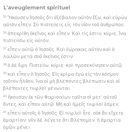
L'aveuglement spirituel
35
Ἤκουσεν Ἰησοῦς ὅτι ἐξέβαλον αὐτὸν ἔξω, καὶ εὑρὼν
αὐτὸν εἶπεν· Σὺ πιστεύεις εἰς τὸν υἱὸν τοῦ ἀνθρώπου;
36
ἀπεκρίθη ἐκεῖνος καὶ εἶπεν· Καὶ τίς ἐστιν, κύριε, ἵνα
πιστεύσω εἰς αὐτόν;
37
εἶπεν αὐτῷ ὁ Ἰησοῦς· Καὶ ἑώρακας αὐτὸν καὶ ὁ
λαλῶν μετὰ σοῦ ἐκεῖνός ἐστιν.
38
ὁ δὲ ἔφη· Πιστεύω, κύριε· καὶ προσεκύνησεν αὐτῷ.
39
καὶ εἶπεν ὁ Ἰησοῦς· Εἰς κρίμα ἐγὼ εἰς τὸν κόσμον
τοῦτον ἦλθον, ἵνα οἱ μὴ βλέποντες βλέπωσιν καὶ οἱ
βλέποντες τυφλοὶ γένωνται.
40
ἤκουσαν ἐκ τῶν Φαρισαίων ταῦτα οἱ μετ’ αὐτοῦ
ὄντες, καὶ εἶπον αὐτῷ· Μὴ καὶ ἡμεῖς τυφλοί ἐσμεν;
41
εἶπεν αὐτοῖς ὁ Ἰησοῦς· Εἰ τυφλοὶ ἦτε, οὐκ ἂν εἴχετε
ἁμαρτίαν· νῦν δὲ λέγετε ὅτι Βλέπομεν· ἡ ἁμαρτία
ὑμῶν μένει.