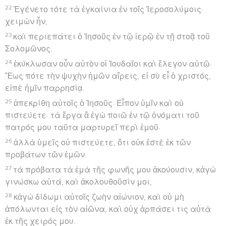
22
Ἐγένετο τότε τὰ ἐγκαίνια ἐν τοῖς Ἱεροσολύμοις·
χειμὼν ἦν,
23
καὶ περιεπάτει ὁ Ἰησοῦς ἐν τῷ ἱερῷ ἐν τῇ στοᾷ τοῦ
Σολομῶνος.
24
ἐκύκλωσαν οὖν αὐτὸν οἱ Ἰουδαῖοι καὶ ἔλεγον αὐτῷ·
Ἕως πότε τὴν ψυχὴν ἡμῶν αἴρεις; εἰ σὺ εἶ ὁ χριστός,
εἰπὲ ἡμῖν παρρησίᾳ.
25
ἀπεκρίθη αὐτοῖς ὁ Ἰησοῦς· Εἶπον ὑμῖν καὶ οὐ
πιστεύετε· τὰ ἔργα ἃ ἐγὼ ποιῶ ἐν τῷ ὀνόματι τοῦ
πατρός μου ταῦτα μαρτυρεῖ περὶ ἐμοῦ·
26
ἀλλὰ ὑμεῖς οὐ πιστεύετε, ὅτι οὐκ ἐστὲ ἐκ τῶν
προβάτων τῶν ἐμῶν.
27
τὰ πρόβατα τὰ ἐμὰ τῆς φωνῆς μου ἀκούουσιν, κἀγὼ
γινώσκω αὐτά, καὶ ἀκολουθοῦσίν μοι,
28
κἀγὼ δίδωμι αὐτοῖς ζωὴν αἰώνιον, καὶ οὐ μὴ
ἀπόλωνται εἰς τὸν αἰῶνα, καὶ οὐχ ἁρπάσει τις αὐτὰ
ἐκ τῆς χειρός μου.