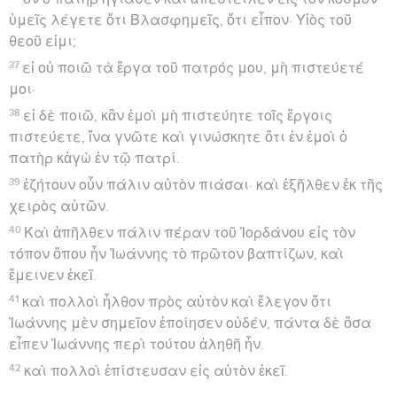
ὑμεῖς λέγετε ὅτι Βλασφημεῖς, ὅτι εἶπον· Υἱὸς τοῦ
θεοῦ εἰμι;
37
εἰ οὐ ποιῶ τὰ ἔργα τοῦ πατρός μου, μὴ πιστεύετέ
μοι·
38
εἰ δὲ ποιῶ, κἂν ἐμοὶ μὴ πιστεύητε τοῖς ἔργοις
πιστεύετε, ἵνα γνῶτε καὶ γινώσκητε ὅτι ἐν ἐμοὶ ὁ
πατὴρ κἀγὼ ἐν τῷ πατρί.
39
ἐζήτουν οὖν πάλιν αὐτὸν πιάσαι· καὶ ἐξῆλθεν ἐκ τῆς
χειρὸς αὐτῶν.
40
Καὶ ἀπῆλθεν πάλιν πέραν τοῦ Ἰορδάνου εἰς τὸν
τόπον ὅπου ἦν Ἰωάννης τὸ πρῶτον βαπτίζων, καὶ
ἔμεινεν ἐκεῖ.
41
καὶ πολλοὶ ἦλθον πρὸς αὐτὸν καὶ ἔλεγον ὅτι
Ἰωάννης μὲν σημεῖον ἐποίησεν οὐδέν, πάντα δὲ ὅσα
εἶπεν Ἰωάννης περὶ τούτου ἀληθῆ ἦν.
42
καὶ πολλοὶ ἐπίστευσαν εἰς αὐτὸν ἐκεῖ.