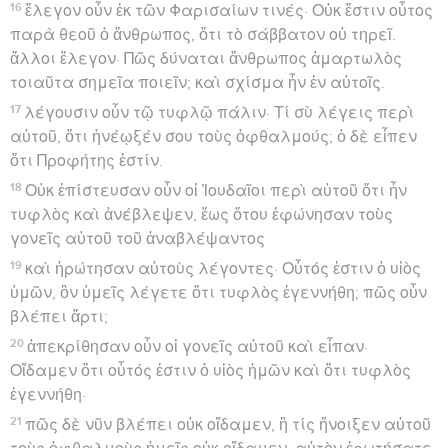
16
ἔλεγον οὖν ἐκ τῶν Φαρισαίων τινές· Οὐκ ἔστιν οὗτος
παρὰ θεοῦ ὁ ἄνθρωπος, ὅτι τὸ σάββατον οὐ τηρεῖ.
ἄλλοι ἔλεγον· Πῶς δύναται ἄνθρωπος ἁμαρτωλὸς
τοιαῦτα σημεῖα ποιεῖν; καὶ σχίσμα ἦν ἐν αὐτοῖς.
17
λέγουσιν οὖν τῷ τυφλῷ πάλιν· Τί σὺ λέγεις περὶ
αὐτοῦ, ὅτι ἠνέῳξέν σου τοὺς ὀφθαλμούς; ὁ δὲ εἶπεν
ὅτι Προφήτης ἐστίν.
18
Οὐκ ἐπίστευσαν οὖν οἱ Ἰουδαῖοι περὶ αὐτοῦ ὅτι ἦν
τυφλὸς καὶ ἀνέβλεψεν, ἕως ὅτου ἐφώνησαν τοὺς
γονεῖς αὐτοῦ τοῦ ἀναβλέψαντος
19
καὶ ἠρώτησαν αὐτοὺς λέγοντες· Οὗτός ἐστιν ὁ υἱὸς
ὑμῶν, ὃν ὑμεῖς λέγετε ὅτι τυφλὸς ἐγεννήθη; πῶς οὖν
βλέπει ἄρτι;
20
ἀπεκρίθησαν οὖν οἱ γονεῖς αὐτοῦ καὶ εἶπαν·
Οἴδαμεν ὅτι οὗτός ἐστιν ὁ υἱὸς ἡμῶν καὶ ὅτι τυφλὸς
ἐγεννήθη·
21
πῶς δὲ νῦν βλέπει οὐκ οἴδαμεν, ἢ τίς ἤνοιξεν αὐτοῦ