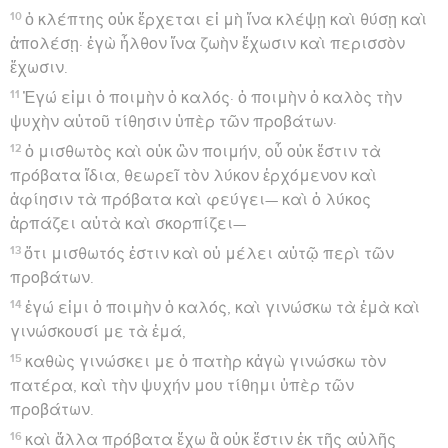
10
ὁ κλέπτης οὐκ ἔρχεται εἰ μὴ ἵνα κλέψῃ καὶ θύσῃ καὶ
ἀπολέσῃ· ἐγὼ ἦλθον ἵνα ζωὴν ἔχωσιν καὶ περισσὸν
ἔχωσιν.
11
Ἐγώ εἰμι ὁ ποιμὴν ὁ καλός· ὁ ποιμὴν ὁ καλὸς τὴν
ψυχὴν αὐτοῦ τίθησιν ὑπὲρ τῶν προβάτων·
12
ὁ μισθωτὸς καὶ οὐκ ὢν ποιμήν, οὗ οὐκ ἔστιν τὰ
πρόβατα ἴδια, θεωρεῖ τὸν λύκον ἐρχόμενον καὶ
ἀφίησιν τὰ πρόβατα καὶ φεύγει— καὶ ὁ λύκος
ἁρπάζει αὐτὰ καὶ σκορπίζει—
13
ὅτι μισθωτός ἐστιν καὶ οὐ μέλει αὐτῷ περὶ τῶν
προβάτων.
14
ἐγώ εἰμι ὁ ποιμὴν ὁ καλός, καὶ γινώσκω τὰ ἐμὰ καὶ
γινώσκουσί με τὰ ἐμά,
15
καθὼς γινώσκει με ὁ πατὴρ κἀγὼ γινώσκω τὸν
πατέρα, καὶ τὴν ψυχήν μου τίθημι ὑπὲρ τῶν
προβάτων.
16
καὶ ἄλλα πρόβατα ἔχω ἃ οὐκ ἔστιν ἐκ τῆς αὐλῆς