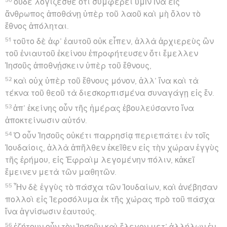
οὐδὲ λογίζεσθε ὅτι συμφέρει ὑμῖν ἵνα εἷς
ἄνθρωπος ἀποθάνῃ ὑπὲρ τοῦ λαοῦ καὶ μὴ ὅλον τὸ
ἔθνος ἀπόληται.
51
τοῦτο δὲ ἀφ’ ἑαυτοῦ οὐκ εἶπεν, ἀλλὰ ἀρχιερεὺς ὢν
τοῦ ἐνιαυτοῦ ἐκείνου ἐπροφήτευσεν ὅτι ἔμελλεν
Ἰησοῦς ἀποθνῄσκειν ὑπὲρ τοῦ ἔθνους,
52
καὶ οὐχ ὑπὲρ τοῦ ἔθνους μόνον, ἀλλ’ ἵνα καὶ τὰ
τέκνα τοῦ θεοῦ τὰ διεσκορπισμένα συναγάγῃ εἰς ἕν.
53
ἀπ’ ἐκείνης οὖν τῆς ἡμέρας ἐβουλεύσαντο ἵνα
ἀποκτείνωσιν αὐτόν.
54
Ὁ οὖν Ἰησοῦς οὐκέτι παρρησίᾳ περιεπάτει ἐν τοῖς
Ἰουδαίοις, ἀλλὰ ἀπῆλθεν ἐκεῖθεν εἰς τὴν χώραν ἐγγὺς
τῆς ἐρήμου, εἰς Ἐφραὶμ λεγομένην πόλιν, κἀκεῖ
ἔμεινεν μετὰ τῶν μαθητῶν.
55
Ἦν δὲ ἐγγὺς τὸ πάσχα τῶν Ἰουδαίων, καὶ ἀνέβησαν
πολλοὶ εἰς Ἱεροσόλυμα ἐκ τῆς χώρας πρὸ τοῦ πάσχα
ἵνα ἁγνίσωσιν ἑαυτούς.
56
ἐζήτουν οὖν τὸν Ἰησοῦν καὶ ἔλεγον μετ’ ἀλλήλων ἐν