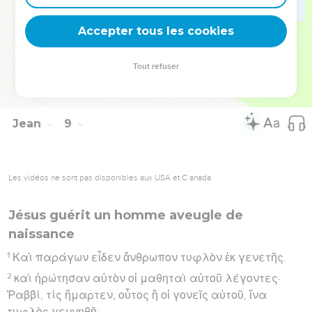
59
ἦραν οὖν λίθους ἵνα βάλωσιν ἐπ’ αὐτόν· Ἰησοῦς δὲ
Accepter tous les cookies
ἐκρύβη καὶ ἐξῆλθεν ἐκ τοῦ ἱεροῦ.
Hébreu : © Westminster Leningrad Codex - tanach.us --- Grec : © 2010 by the
Tout refuser
Society of Biblical Literature and Logos Bible Software - sblgnt.com
Jean
9
Les vidéos ne sont pas disponibles aux USA et C anada.
Jésus guérit un homme aveugle de
naissance
1
Καὶ παράγων εἶδεν ἄνθρωπον τυφλὸν ἐκ γενετῆς.
2
καὶ ἠρώτησαν αὐτὸν οἱ μαθηταὶ αὐτοῦ λέγοντες·
Ῥαββί, τίς ἥμαρτεν, οὗτος ἢ οἱ γονεῖς αὐτοῦ, ἵνα
τυφλὸς γεννηθῇ;