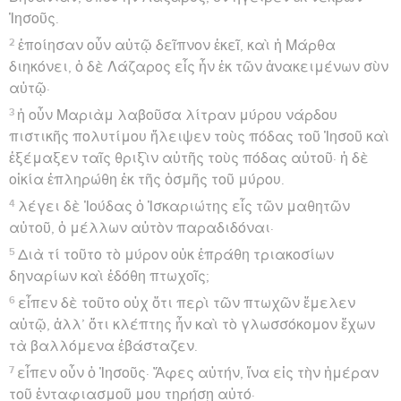
Ἰησοῦς.
2
ἐποίησαν οὖν αὐτῷ δεῖπνον ἐκεῖ, καὶ ἡ Μάρθα
διηκόνει, ὁ δὲ Λάζαρος εἷς ἦν ἐκ τῶν ἀνακειμένων σὺν
αὐτῷ·
3
ἡ οὖν Μαριὰμ λαβοῦσα λίτραν μύρου νάρδου
πιστικῆς πολυτίμου ἤλειψεν τοὺς πόδας τοῦ Ἰησοῦ καὶ
ἐξέμαξεν ταῖς θριξὶν αὐτῆς τοὺς πόδας αὐτοῦ· ἡ δὲ
οἰκία ἐπληρώθη ἐκ τῆς ὀσμῆς τοῦ μύρου.
4
λέγει δὲ Ἰούδας ὁ Ἰσκαριώτης εἷς τῶν μαθητῶν
αὐτοῦ, ὁ μέλλων αὐτὸν παραδιδόναι·
5
Διὰ τί τοῦτο τὸ μύρον οὐκ ἐπράθη τριακοσίων
δηναρίων καὶ ἐδόθη πτωχοῖς;
6
εἶπεν δὲ τοῦτο οὐχ ὅτι περὶ τῶν πτωχῶν ἔμελεν
αὐτῷ, ἀλλ’ ὅτι κλέπτης ἦν καὶ τὸ γλωσσόκομον ἔχων
τὰ βαλλόμενα ἐβάσταζεν.
7
εἶπεν οὖν ὁ Ἰησοῦς· Ἄφες αὐτήν, ἵνα εἰς τὴν ἡμέραν
τοῦ ἐνταφιασμοῦ μου τηρήσῃ αὐτό·