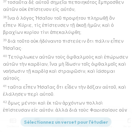
37
τοσαῦτα δὲ αὐτοῦ σημεῖα πεποιηκότος ἔμπροσθεν
αὐτῶν οὐκ ἐπίστευον εἰς αὐτόν,
38
ἵνα ὁ λόγος Ἠσαΐου τοῦ προφήτου πληρωθῇ ὃν
εἶπεν· Κύριε, τίς ἐπίστευσεν τῇ ἀκοῇ ἡμῶν; καὶ ὁ
βραχίων κυρίου τίνι ἀπεκαλύφθη;
39
διὰ τοῦτο οὐκ ἠδύναντο πιστεύειν ὅτι πάλιν εἶπεν
Ἠσαΐας·
40
Τετύφλωκεν αὐτῶν τοὺς ὀφθαλμοὺς καὶ ἐπώρωσεν
αὐτῶν τὴν καρδίαν, ἵνα μὴ ἴδωσιν τοῖς ὀφθαλμοῖς καὶ
νοήσωσιν τῇ καρδίᾳ καὶ στραφῶσιν, καὶ ἰάσομαι
αὐτούς.
41
ταῦτα εἶπεν Ἠσαΐας ὅτι εἶδεν τὴν δόξαν αὐτοῦ, καὶ
ἐλάλησεν περὶ αὐτοῦ.
42
ὅμως μέντοι καὶ ἐκ τῶν ἀρχόντων πολλοὶ
ἐπίστευσαν εἰς αὐτόν, ἀλλὰ διὰ τοὺς Φαρισαίους οὐχ
ὡμολόγουν ἵνα μὴ ἀποσυνάγωγοι γένωνται,
43
ἠγάπησαν γὰρ τὴν δόξαν τῶν ἀνθρώπων μᾶλλον
Contenus
Versions
Commentaires
Strong
Dictionnaire