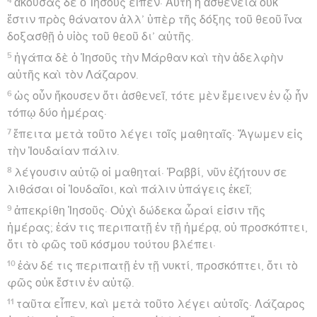
ἀκούσας δὲ ὁ Ἰησοῦς εἶπεν· Αὕτη ἡ ἀσθένεια οὐκ
ἔστιν πρὸς θάνατον ἀλλ’ ὑπὲρ τῆς δόξης τοῦ θεοῦ ἵνα
δοξασθῇ ὁ υἱὸς τοῦ θεοῦ δι’ αὐτῆς.
5
ἠγάπα δὲ ὁ Ἰησοῦς τὴν Μάρθαν καὶ τὴν ἀδελφὴν
αὐτῆς καὶ τὸν Λάζαρον.
6
ὡς οὖν ἤκουσεν ὅτι ἀσθενεῖ, τότε μὲν ἔμεινεν ἐν ᾧ ἦν
τόπῳ δύο ἡμέρας·
7
ἔπειτα μετὰ τοῦτο λέγει τοῖς μαθηταῖς· Ἄγωμεν εἰς
τὴν Ἰουδαίαν πάλιν.
8
λέγουσιν αὐτῷ οἱ μαθηταί· Ῥαββί, νῦν ἐζήτουν σε
λιθάσαι οἱ Ἰουδαῖοι, καὶ πάλιν ὑπάγεις ἐκεῖ;
9
ἀπεκρίθη Ἰησοῦς· Οὐχὶ δώδεκα ὧραί εἰσιν τῆς
ἡμέρας; ἐάν τις περιπατῇ ἐν τῇ ἡμέρᾳ, οὐ προσκόπτει,
ὅτι τὸ φῶς τοῦ κόσμου τούτου βλέπει·
10
ἐὰν δέ τις περιπατῇ ἐν τῇ νυκτί, προσκόπτει, ὅτι τὸ
φῶς οὐκ ἔστιν ἐν αὐτῷ.
11
ταῦτα εἶπεν, καὶ μετὰ τοῦτο λέγει αὐτοῖς· Λάζαρος