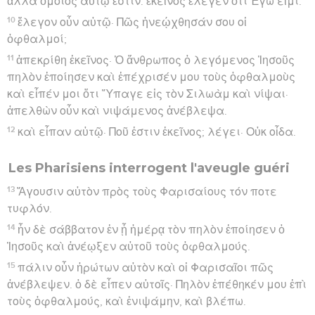
ἀλλὰ ὅμοιος αὐτῷ ἐστιν. ἐκεῖνος ἔλεγεν ὅτι Ἐγώ εἰμι.
10
ἔλεγον οὖν αὐτῷ· Πῶς ἠνεῴχθησάν σου οἱ
ὀφθαλμοί;
11
ἀπεκρίθη ἐκεῖνος· Ὁ ἄνθρωπος ὁ λεγόμενος Ἰησοῦς
πηλὸν ἐποίησεν καὶ ἐπέχρισέν μου τοὺς ὀφθαλμοὺς
καὶ εἶπέν μοι ὅτι Ὕπαγε εἰς τὸν Σιλωὰμ καὶ νίψαι·
ἀπελθὼν οὖν καὶ νιψάμενος ἀνέβλεψα.
12
καὶ εἶπαν αὐτῷ· Ποῦ ἐστιν ἐκεῖνος; λέγει· Οὐκ οἶδα.
Les Pharisiens interrogent l'aveugle guéri
13
Ἄγουσιν αὐτὸν πρὸς τοὺς Φαρισαίους τόν ποτε
τυφλόν.
14
ἦν δὲ σάββατον ἐν ᾗ ἡμέρᾳ τὸν πηλὸν ἐποίησεν ὁ
Ἰησοῦς καὶ ἀνέῳξεν αὐτοῦ τοὺς ὀφθαλμούς.
15
πάλιν οὖν ἠρώτων αὐτὸν καὶ οἱ Φαρισαῖοι πῶς
ἀνέβλεψεν. ὁ δὲ εἶπεν αὐτοῖς· Πηλὸν ἐπέθηκέν μου ἐπὶ
τοὺς ὀφθαλμούς, καὶ ἐνιψάμην, καὶ βλέπω.