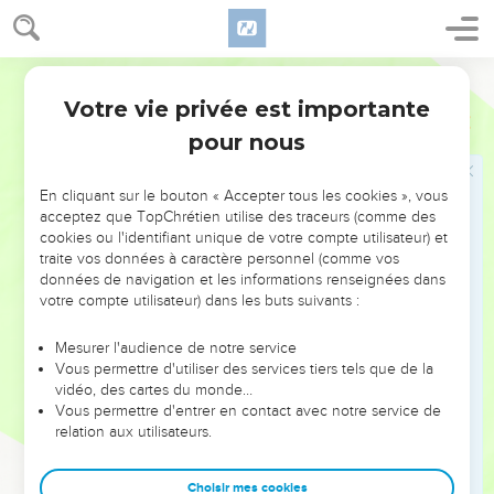
καὶ σὺ λέγεις· Ἐάν τις τὸν λόγον μου τηρήσῃ, οὐ μὴ
γεύσηται θανάτου εἰς τὸν αἰῶνα·
Hébreu / Grec - Texte original
53
μὴ σὺ μείζων εἶ τοῦ πατρὸς ἡμῶν Ἀβραάμ, ὅστις
Votre vie privée est importante
ἀπέθανεν; καὶ οἱ προφῆται ἀπέθανον· τίνα σεαυτὸν
Jean
8
ποιεῖς;
pour nous
54
ἀπεκρίθη Ἰησοῦς· Ἐὰν ἐγὼ δοξάσω ἐμαυτόν, ἡ δόξα
μου οὐδέν ἐστιν· ἔστιν ὁ πατήρ μου ὁ δοξάζων με, ὃν
En cliquant sur le bouton « Accepter tous les cookies », vous
acceptez que TopChrétien utilise des traceurs (comme des
ὑμεῖς λέγετε ὅτι θεὸς ἡμῶν ἐστιν,
cookies ou l'identifiant unique de votre compte utilisateur) et
55
καὶ οὐκ ἐγνώκατε αὐτόν, ἐγὼ δὲ οἶδα αὐτόν· κἂν
traite vos données à caractère personnel (comme vos
données de navigation et les informations renseignées dans
εἴπω ὅτι οὐκ οἶδα αὐτόν, ἔσομαι ὅμοιος ὑμῖν ψεύστης·
votre compte utilisateur) dans les buts suivants :
ἀλλὰ οἶδα αὐτὸν καὶ τὸν λόγον αὐτοῦ τηρῶ.
56
Ἀβραὰμ ὁ πατὴρ ὑμῶν ἠγαλλιάσατο ἵνα ἴδῃ τὴν
Mesurer l'audience de notre service
ἡμέραν τὴν ἐμήν, καὶ εἶδεν καὶ ἐχάρη.
Vous permettre d'utiliser des services tiers tels que de la
vidéo, des cartes du monde…
57
εἶπον οὖν οἱ Ἰουδαῖοι πρὸς αὐτόν· Πεντήκοντα ἔτη
Vous permettre d'entrer en contact avec notre service de
οὔπω ἔχεις καὶ Ἀβραὰμ ἑώρακας;
relation aux utilisateurs.
58
εἶπεν αὐτοῖς Ἰησοῦς· Ἀμὴν ἀμὴν λέγω ὑμῖν, πρὶν
Ἀβραὰμ γενέσθαι ἐγὼ εἰμί.
Choisir mes cookies