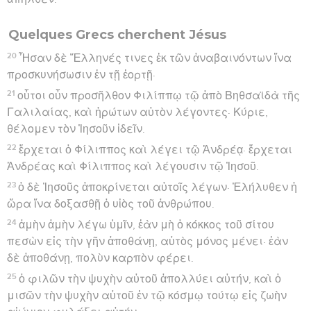
Quelques Grecs cherchent Jésus
20
Ἦσαν δὲ Ἕλληνές τινες ἐκ τῶν ἀναβαινόντων ἵνα
προσκυνήσωσιν ἐν τῇ ἑορτῇ·
21
οὗτοι οὖν προσῆλθον Φιλίππῳ τῷ ἀπὸ Βηθσαϊδὰ τῆς
Γαλιλαίας, καὶ ἠρώτων αὐτὸν λέγοντες· Κύριε,
θέλομεν τὸν Ἰησοῦν ἰδεῖν.
22
ἔρχεται ὁ Φίλιππος καὶ λέγει τῷ Ἀνδρέᾳ· ἔρχεται
Ἀνδρέας καὶ Φίλιππος καὶ λέγουσιν τῷ Ἰησοῦ.
23
ὁ δὲ Ἰησοῦς ἀποκρίνεται αὐτοῖς λέγων· Ἐλήλυθεν ἡ
ὥρα ἵνα δοξασθῇ ὁ υἱὸς τοῦ ἀνθρώπου.
24
ἀμὴν ἀμὴν λέγω ὑμῖν, ἐὰν μὴ ὁ κόκκος τοῦ σίτου
πεσὼν εἰς τὴν γῆν ἀποθάνῃ, αὐτὸς μόνος μένει· ἐὰν
δὲ ἀποθάνῃ, πολὺν καρπὸν φέρει.
25
ὁ φιλῶν τὴν ψυχὴν αὐτοῦ ἀπολλύει αὐτήν, καὶ ὁ
μισῶν τὴν ψυχὴν αὐτοῦ ἐν τῷ κόσμῳ τούτῳ εἰς ζωὴν