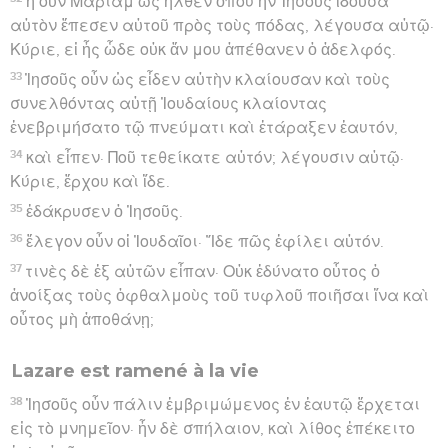
ἡ οὖν Μαριὰμ ὡς ἦλθεν ὅπου ἦν Ἰησοῦς ἰδοῦσα
αὐτὸν ἔπεσεν αὐτοῦ πρὸς τοὺς πόδας, λέγουσα αὐτῷ·
Κύριε, εἰ ἦς ὧδε οὐκ ἄν μου ἀπέθανεν ὁ ἀδελφός.
33
Ἰησοῦς οὖν ὡς εἶδεν αὐτὴν κλαίουσαν καὶ τοὺς
συνελθόντας αὐτῇ Ἰουδαίους κλαίοντας
ἐνεβριμήσατο τῷ πνεύματι καὶ ἐτάραξεν ἑαυτόν,
34
καὶ εἶπεν· Ποῦ τεθείκατε αὐτόν; λέγουσιν αὐτῷ·
Κύριε, ἔρχου καὶ ἴδε.
35
ἐδάκρυσεν ὁ Ἰησοῦς.
36
ἔλεγον οὖν οἱ Ἰουδαῖοι· Ἴδε πῶς ἐφίλει αὐτόν.
37
τινὲς δὲ ἐξ αὐτῶν εἶπαν· Οὐκ ἐδύνατο οὗτος ὁ
ἀνοίξας τοὺς ὀφθαλμοὺς τοῦ τυφλοῦ ποιῆσαι ἵνα καὶ
οὗτος μὴ ἀποθάνῃ;
Lazare est ramené à la vie
38
Ἰησοῦς οὖν πάλιν ἐμβριμώμενος ἐν ἑαυτῷ ἔρχεται
εἰς τὸ μνημεῖον· ἦν δὲ σπήλαιον, καὶ λίθος ἐπέκειτο