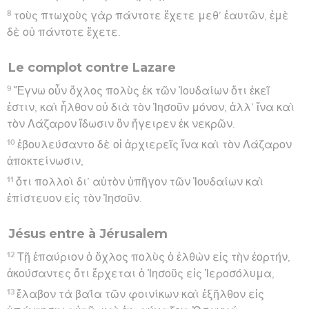
8
τοὺς πτωχοὺς γὰρ πάντοτε ἔχετε μεθ’ ἑαυτῶν, ἐμὲ
δὲ οὐ πάντοτε ἔχετε.
Le complot contre Lazare
9
Ἔγνω οὖν ὄχλος πολὺς ἐκ τῶν Ἰουδαίων ὅτι ἐκεῖ
ἐστιν, καὶ ἦλθον οὐ διὰ τὸν Ἰησοῦν μόνον, ἀλλ’ ἵνα καὶ
τὸν Λάζαρον ἴδωσιν ὃν ἤγειρεν ἐκ νεκρῶν.
10
ἐβουλεύσαντο δὲ οἱ ἀρχιερεῖς ἵνα καὶ τὸν Λάζαρον
ἀποκτείνωσιν,
11
ὅτι πολλοὶ δι’ αὐτὸν ὑπῆγον τῶν Ἰουδαίων καὶ
ἐπίστευον εἰς τὸν Ἰησοῦν.
Jésus entre à Jérusalem
12
Τῇ ἐπαύριον ὁ ὄχλος πολὺς ὁ ἐλθὼν εἰς τὴν ἑορτήν,
ἀκούσαντες ὅτι ἔρχεται ὁ Ἰησοῦς εἰς Ἱεροσόλυμα,
13
ἔλαβον τὰ βαΐα τῶν φοινίκων καὶ ἐξῆλθον εἰς