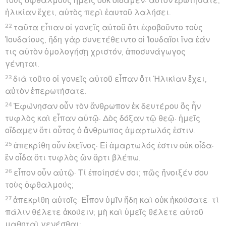
τοὺς ὀφθαλμοὺς ἡμεῖς οὐκ οἴδαμεν· αὐτὸν ἐρωτήσατε,
ἡλικίαν ἔχει, αὐτὸς περὶ ἑαυτοῦ λαλήσει.
22
ταῦτα εἶπαν οἱ γονεῖς αὐτοῦ ὅτι ἐφοβοῦντο τοὺς
Ἰουδαίους, ἤδη γὰρ συνετέθειντο οἱ Ἰουδαῖοι ἵνα ἐάν
τις αὐτὸν ὁμολογήσῃ χριστόν, ἀποσυνάγωγος
γένηται.
23
διὰ τοῦτο οἱ γονεῖς αὐτοῦ εἶπαν ὅτι Ἡλικίαν ἔχει,
αὐτὸν ἐπερωτήσατε.
24
Ἐφώνησαν οὖν τὸν ἄνθρωπον ἐκ δευτέρου ὃς ἦν
τυφλὸς καὶ εἶπαν αὐτῷ· Δὸς δόξαν τῷ θεῷ· ἡμεῖς
οἴδαμεν ὅτι οὗτος ὁ ἄνθρωπος ἁμαρτωλός ἐστιν.
25
ἀπεκρίθη οὖν ἐκεῖνος· Εἰ ἁμαρτωλός ἐστιν οὐκ οἶδα·
ἓν οἶδα ὅτι τυφλὸς ὢν ἄρτι βλέπω.
26
εἶπον οὖν αὐτῷ· Τί ἐποίησέν σοι; πῶς ἤνοιξέν σου
τοὺς ὀφθαλμούς;
27
ἀπεκρίθη αὐτοῖς· Εἶπον ὑμῖν ἤδη καὶ οὐκ ἠκούσατε· τί
πάλιν θέλετε ἀκούειν; μὴ καὶ ὑμεῖς θέλετε αὐτοῦ
μαθηταὶ γενέσθαι;