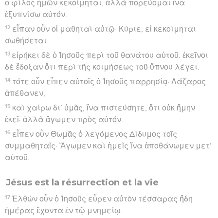
ὁ φίλος ἡμῶν κεκοίμηται, ἀλλὰ πορεύομαι ἵνα
ἐξυπνίσω αὐτόν.
12
εἶπαν οὖν οἱ μαθηταὶ αὐτῷ· Κύριε, εἰ κεκοίμηται
σωθήσεται.
13
εἰρήκει δὲ ὁ Ἰησοῦς περὶ τοῦ θανάτου αὐτοῦ. ἐκεῖνοι
δὲ ἔδοξαν ὅτι περὶ τῆς κοιμήσεως τοῦ ὕπνου λέγει.
14
τότε οὖν εἶπεν αὐτοῖς ὁ Ἰησοῦς παρρησίᾳ· Λάζαρος
ἀπέθανεν,
15
καὶ χαίρω δι’ ὑμᾶς, ἵνα πιστεύσητε, ὅτι οὐκ ἤμην
ἐκεῖ· ἀλλὰ ἄγωμεν πρὸς αὐτόν.
16
εἶπεν οὖν Θωμᾶς ὁ λεγόμενος Δίδυμος τοῖς
συμμαθηταῖς· Ἄγωμεν καὶ ἡμεῖς ἵνα ἀποθάνωμεν μετ’
αὐτοῦ.
Jésus est la résurrection et la vie
17
Ἐλθὼν οὖν ὁ Ἰησοῦς εὗρεν αὐτὸν τέσσαρας ἤδη
ἡμέρας ἔχοντα ἐν τῷ μνημείῳ.