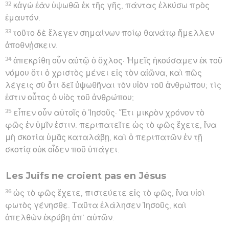
32
κἀγὼ ἐὰν ὑψωθῶ ἐκ τῆς γῆς, πάντας ἑλκύσω πρὸς
ἐμαυτόν.
33
τοῦτο δὲ ἔλεγεν σημαίνων ποίῳ θανάτῳ ἤμελλεν
ἀποθνῄσκειν.
34
ἀπεκρίθη οὖν αὐτῷ ὁ ὄχλος· Ἡμεῖς ἠκούσαμεν ἐκ τοῦ
νόμου ὅτι ὁ χριστὸς μένει εἰς τὸν αἰῶνα, καὶ πῶς
λέγεις σὺ ὅτι δεῖ ὑψωθῆναι τὸν υἱὸν τοῦ ἀνθρώπου; τίς
ἐστιν οὗτος ὁ υἱὸς τοῦ ἀνθρώπου;
35
εἶπεν οὖν αὐτοῖς ὁ Ἰησοῦς· Ἔτι μικρὸν χρόνον τὸ
φῶς ἐν ὑμῖν ἐστιν. περιπατεῖτε ὡς τὸ φῶς ἔχετε, ἵνα
μὴ σκοτία ὑμᾶς καταλάβῃ, καὶ ὁ περιπατῶν ἐν τῇ
σκοτίᾳ οὐκ οἶδεν ποῦ ὑπάγει.
Les Juifs ne croient pas en Jésus
36
ὡς τὸ φῶς ἔχετε, πιστεύετε εἰς τὸ φῶς, ἵνα υἱοὶ
φωτὸς γένησθε. Ταῦτα ἐλάλησεν Ἰησοῦς, καὶ
ἀπελθὼν ἐκρύβη ἀπ’ αὐτῶν.