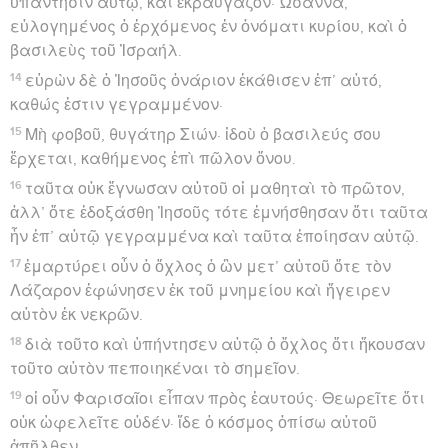
ὑπάντησιν αὐτῷ, καὶ ἐκραύγαζον· Ὡσαννά,
εὐλογημένος ὁ ἐρχόμενος ἐν ὀνόματι κυρίου, καὶ ὁ
βασιλεὺς τοῦ Ἰσραήλ.
14
εὑρὼν δὲ ὁ Ἰησοῦς ὀνάριον ἐκάθισεν ἐπ’ αὐτό,
καθώς ἐστιν γεγραμμένον·
15
Μὴ φοβοῦ, θυγάτηρ Σιών· ἰδοὺ ὁ βασιλεύς σου
ἔρχεται, καθήμενος ἐπὶ πῶλον ὄνου.
16
ταῦτα οὐκ ἔγνωσαν αὐτοῦ οἱ μαθηταὶ τὸ πρῶτον,
ἀλλ’ ὅτε ἐδοξάσθη Ἰησοῦς τότε ἐμνήσθησαν ὅτι ταῦτα
ἦν ἐπ’ αὐτῷ γεγραμμένα καὶ ταῦτα ἐποίησαν αὐτῷ.
17
ἐμαρτύρει οὖν ὁ ὄχλος ὁ ὢν μετ’ αὐτοῦ ὅτε τὸν
Λάζαρον ἐφώνησεν ἐκ τοῦ μνημείου καὶ ἤγειρεν
αὐτὸν ἐκ νεκρῶν.
18
διὰ τοῦτο καὶ ὑπήντησεν αὐτῷ ὁ ὄχλος ὅτι ἤκουσαν
τοῦτο αὐτὸν πεποιηκέναι τὸ σημεῖον.
19
οἱ οὖν Φαρισαῖοι εἶπαν πρὸς ἑαυτούς· Θεωρεῖτε ὅτι
οὐκ ὠφελεῖτε οὐδέν· ἴδε ὁ κόσμος ὀπίσω αὐτοῦ
ἀπῆλθεν.