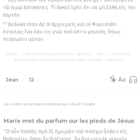
τῷ ἱερῷ ἑστηκότες· Τί δοκεῖ ὑμῖν; ὅτι οὐ μὴ ἔλθῃ εἰς τὴν
ἑορτήν;
57
δεδώκεισαν δὲ οἱ ἀρχιερεῖς καὶ οἱ Φαρισαῖοι
ἐντολὰς ἵνα ἐάν τις γνῷ ποῦ ἐστιν μηνύσῃ, ὅπως
πιάσωσιν αὐτόν.
Hébreu : © Westminster Leningrad Codex - tanach.us --- Grec : © 2010 by the
Society of Biblical Literature and Logos Bible Software - sblgnt.com
Jean
12
Les vidéos ne sont pas disponibles aux USA et C anada.
Marie met du parfum sur les pieds de Jésus
1
Ὁ οὖν Ἰησοῦς πρὸ ἓξ ἡμερῶν τοῦ πάσχα ἦλθεν εἰς
Βηθανίαν, ὅπου ἦν Λάζαρος, ὃν ἤγειρεν ἐκ νεκρῶν