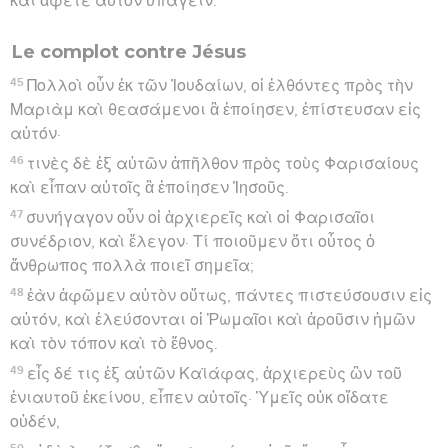
καὶ ἄφετε αὐτὸν ὑπάγειν.
Le complot contre Jésus
45
Πολλοὶ οὖν ἐκ τῶν Ἰουδαίων, οἱ ἐλθόντες πρὸς τὴν
Μαριὰμ καὶ θεασάμενοι ἃ ἐποίησεν, ἐπίστευσαν εἰς
αὐτόν·
46
τινὲς δὲ ἐξ αὐτῶν ἀπῆλθον πρὸς τοὺς Φαρισαίους
καὶ εἶπαν αὐτοῖς ἃ ἐποίησεν Ἰησοῦς.
47
συνήγαγον οὖν οἱ ἀρχιερεῖς καὶ οἱ Φαρισαῖοι
συνέδριον, καὶ ἔλεγον· Τί ποιοῦμεν ὅτι οὗτος ὁ
ἄνθρωπος πολλὰ ποιεῖ σημεῖα;
48
ἐὰν ἀφῶμεν αὐτὸν οὕτως, πάντες πιστεύσουσιν εἰς
αὐτόν, καὶ ἐλεύσονται οἱ Ῥωμαῖοι καὶ ἀροῦσιν ἡμῶν
καὶ τὸν τόπον καὶ τὸ ἔθνος.
49
εἷς δέ τις ἐξ αὐτῶν Καϊάφας, ἀρχιερεὺς ὢν τοῦ
ἐνιαυτοῦ ἐκείνου, εἶπεν αὐτοῖς· Ὑμεῖς οὐκ οἴδατε
οὐδέν,
50