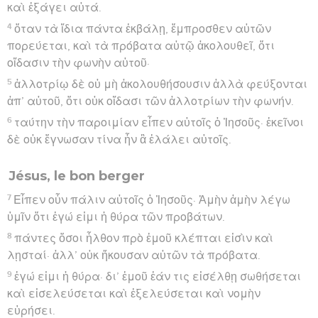
καὶ ἐξάγει αὐτά.
4
ὅταν τὰ ἴδια πάντα ἐκβάλῃ, ἔμπροσθεν αὐτῶν
πορεύεται, καὶ τὰ πρόβατα αὐτῷ ἀκολουθεῖ, ὅτι
οἴδασιν τὴν φωνὴν αὐτοῦ·
5
ἀλλοτρίῳ δὲ οὐ μὴ ἀκολουθήσουσιν ἀλλὰ φεύξονται
ἀπ’ αὐτοῦ, ὅτι οὐκ οἴδασι τῶν ἀλλοτρίων τὴν φωνήν.
6
ταύτην τὴν παροιμίαν εἶπεν αὐτοῖς ὁ Ἰησοῦς· ἐκεῖνοι
δὲ οὐκ ἔγνωσαν τίνα ἦν ἃ ἐλάλει αὐτοῖς.
Jésus, le bon berger
7
Εἶπεν οὖν πάλιν αὐτοῖς ὁ Ἰησοῦς· Ἀμὴν ἀμὴν λέγω
ὑμῖν ὅτι ἐγώ εἰμι ἡ θύρα τῶν προβάτων.
8
πάντες ὅσοι ἦλθον πρὸ ἐμοῦ κλέπται εἰσὶν καὶ
λῃσταί· ἀλλ’ οὐκ ἤκουσαν αὐτῶν τὰ πρόβατα.
9
ἐγώ εἰμι ἡ θύρα· δι’ ἐμοῦ ἐάν τις εἰσέλθῃ σωθήσεται
καὶ εἰσελεύσεται καὶ ἐξελεύσεται καὶ νομὴν
εὑρήσει.