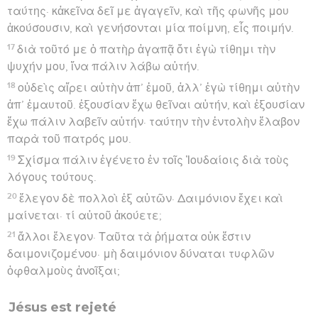
ταύτης· κἀκεῖνα δεῖ με ἀγαγεῖν, καὶ τῆς φωνῆς μου
ἀκούσουσιν, καὶ γενήσονται μία ποίμνη, εἷς ποιμήν.
17
διὰ τοῦτό με ὁ πατὴρ ἀγαπᾷ ὅτι ἐγὼ τίθημι τὴν
ψυχήν μου, ἵνα πάλιν λάβω αὐτήν.
18
οὐδεὶς αἴρει αὐτὴν ἀπ’ ἐμοῦ, ἀλλ’ ἐγὼ τίθημι αὐτὴν
ἀπ’ ἐμαυτοῦ. ἐξουσίαν ἔχω θεῖναι αὐτήν, καὶ ἐξουσίαν
ἔχω πάλιν λαβεῖν αὐτήν· ταύτην τὴν ἐντολὴν ἔλαβον
παρὰ τοῦ πατρός μου.
19
Σχίσμα πάλιν ἐγένετο ἐν τοῖς Ἰουδαίοις διὰ τοὺς
λόγους τούτους.
20
ἔλεγον δὲ πολλοὶ ἐξ αὐτῶν· Δαιμόνιον ἔχει καὶ
μαίνεται· τί αὐτοῦ ἀκούετε;
21
ἄλλοι ἔλεγον· Ταῦτα τὰ ῥήματα οὐκ ἔστιν
δαιμονιζομένου· μὴ δαιμόνιον δύναται τυφλῶν
ὀφθαλμοὺς ἀνοῖξαι;
Jésus est rejeté