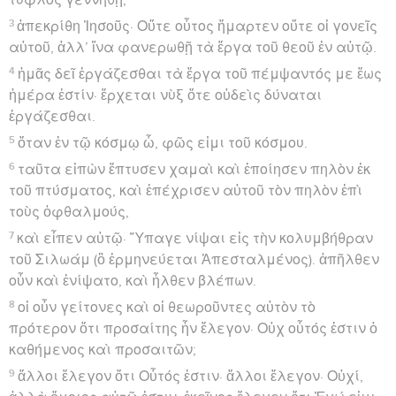
3
ἀπεκρίθη Ἰησοῦς· Οὔτε οὗτος ἥμαρτεν οὔτε οἱ γονεῖς
αὐτοῦ, ἀλλ’ ἵνα φανερωθῇ τὰ ἔργα τοῦ θεοῦ ἐν αὐτῷ.
4
ἡμᾶς δεῖ ἐργάζεσθαι τὰ ἔργα τοῦ πέμψαντός με ἕως
ἡμέρα ἐστίν· ἔρχεται νὺξ ὅτε οὐδεὶς δύναται
ἐργάζεσθαι.
5
ὅταν ἐν τῷ κόσμῳ ὦ, φῶς εἰμι τοῦ κόσμου.
6
ταῦτα εἰπὼν ἔπτυσεν χαμαὶ καὶ ἐποίησεν πηλὸν ἐκ
τοῦ πτύσματος, καὶ ἐπέχρισεν αὐτοῦ τὸν πηλὸν ἐπὶ
τοὺς ὀφθαλμούς,
7
καὶ εἶπεν αὐτῷ· Ὕπαγε νίψαι εἰς τὴν κολυμβήθραν
τοῦ Σιλωάμ (ὃ ἑρμηνεύεται Ἀπεσταλμένος). ἀπῆλθεν
οὖν καὶ ἐνίψατο, καὶ ἦλθεν βλέπων.
8
οἱ οὖν γείτονες καὶ οἱ θεωροῦντες αὐτὸν τὸ
πρότερον ὅτι προσαίτης ἦν ἔλεγον· Οὐχ οὗτός ἐστιν ὁ
καθήμενος καὶ προσαιτῶν;
9
ἄλλοι ἔλεγον ὅτι Οὗτός ἐστιν· ἄλλοι ἔλεγον· Οὐχί,