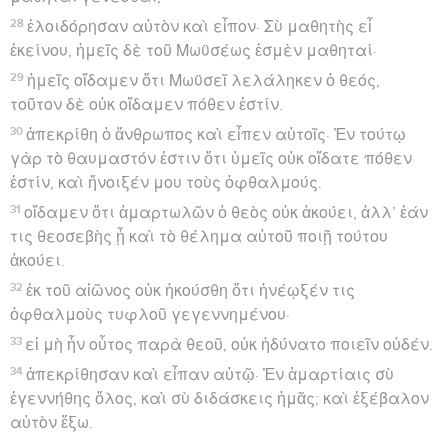
28
ἐλοιδόρησαν αὐτὸν καὶ εἶπον· Σὺ μαθητὴς εἶ
ἐκείνου, ἡμεῖς δὲ τοῦ Μωϋσέως ἐσμὲν μαθηταί·
29
ἡμεῖς οἴδαμεν ὅτι Μωϋσεῖ λελάληκεν ὁ θεός,
τοῦτον δὲ οὐκ οἴδαμεν πόθεν ἐστίν.
30
ἀπεκρίθη ὁ ἄνθρωπος καὶ εἶπεν αὐτοῖς· Ἐν τούτῳ
γὰρ τὸ θαυμαστόν ἐστιν ὅτι ὑμεῖς οὐκ οἴδατε πόθεν
ἐστίν, καὶ ἤνοιξέν μου τοὺς ὀφθαλμούς.
31
οἴδαμεν ὅτι ἁμαρτωλῶν ὁ θεὸς οὐκ ἀκούει, ἀλλ’ ἐάν
τις θεοσεβὴς ᾖ καὶ τὸ θέλημα αὐτοῦ ποιῇ τούτου
ἀκούει.
32
ἐκ τοῦ αἰῶνος οὐκ ἠκούσθη ὅτι ἠνέῳξέν τις
ὀφθαλμοὺς τυφλοῦ γεγεννημένου·
33
εἰ μὴ ἦν οὗτος παρὰ θεοῦ, οὐκ ἠδύνατο ποιεῖν οὐδέν.
34
ἀπεκρίθησαν καὶ εἶπαν αὐτῷ· Ἐν ἁμαρτίαις σὺ
ἐγεννήθης ὅλος, καὶ σὺ διδάσκεις ἡμᾶς; καὶ ἐξέβαλον
αὐτὸν ἔξω.