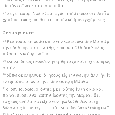
εἰς τὸν αἰῶνα· πιστεύεις τοῦτο;
27
λέγει αὐτῷ· Ναί, κύριε· ἐγὼ πεπίστευκα ὅτι σὺ εἶ ὁ
χριστὸς ὁ υἱὸς τοῦ θεοῦ ὁ εἰς τὸν κόσμον ἐρχόμενος.
Jésus pleure
28
Καὶ τοῦτο εἰποῦσα ἀπῆλθεν καὶ ἐφώνησεν Μαριὰμ
τὴν ἀδελφὴν αὐτῆς λάθρᾳ εἰποῦσα· Ὁ διδάσκαλος
πάρεστιν καὶ φωνεῖ σε.
29
ἐκείνη δὲ ὡς ἤκουσεν ἠγέρθη ταχὺ καὶ ἤρχετο πρὸς
αὐτόν·
30
οὔπω δὲ ἐληλύθει ὁ Ἰησοῦς εἰς τὴν κώμην, ἀλλ’ ἦν ἔτι
ἐν τῷ τόπῳ ὅπου ὑπήντησεν αὐτῷ ἡ Μάρθα.
31
οἱ οὖν Ἰουδαῖοι οἱ ὄντες μετ’ αὐτῆς ἐν τῇ οἰκίᾳ καὶ
παραμυθούμενοι αὐτήν, ἰδόντες τὴν Μαριὰμ ὅτι
ταχέως ἀνέστη καὶ ἐξῆλθεν, ἠκολούθησαν αὐτῇ
δόξαντες ὅτι ὑπάγει εἰς τὸ μνημεῖον ἵνα κλαύσῃ ἐκεῖ.
32