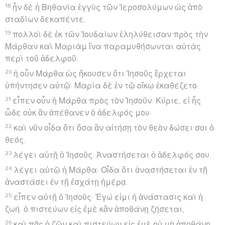
18
ἦν δὲ ἡ Βηθανία ἐγγὺς τῶν Ἱεροσολύμων ὡς ἀπὸ
σταδίων δεκαπέντε.
19
πολλοὶ δὲ ἐκ τῶν Ἰουδαίων ἐληλύθεισαν πρὸς τὴν
Μάρθαν καὶ Μαριὰμ ἵνα παραμυθήσωνται αὐτὰς
περὶ τοῦ ἀδελφοῦ.
20
ἡ οὖν Μάρθα ὡς ἤκουσεν ὅτι Ἰησοῦς ἔρχεται
ὑπήντησεν αὐτῷ· Μαρία δὲ ἐν τῷ οἴκῳ ἐκαθέζετο.
21
εἶπεν οὖν ἡ Μάρθα πρὸς τὸν Ἰησοῦν· Κύριε, εἰ ἦς
ὧδε οὐκ ἂν ἀπέθανεν ὁ ἀδελφός μου·
22
καὶ νῦν οἶδα ὅτι ὅσα ἂν αἰτήσῃ τὸν θεὸν δώσει σοι ὁ
θεός.
23
λέγει αὐτῇ ὁ Ἰησοῦς· Ἀναστήσεται ὁ ἀδελφός σου.
24
λέγει αὐτῷ ἡ Μάρθα· Οἶδα ὅτι ἀναστήσεται ἐν τῇ
ἀναστάσει ἐν τῇ ἐσχάτῃ ἡμέρᾳ.
25
εἶπεν αὐτῇ ὁ Ἰησοῦς· Ἐγώ εἰμι ἡ ἀνάστασις καὶ ἡ
ζωή· ὁ πιστεύων εἰς ἐμὲ κἂν ἀποθάνῃ ζήσεται,
26
καὶ πᾶς ὁ ζῶν καὶ πιστεύων εἰς ἐμὲ οὐ μὴ ἀποθάνῃ