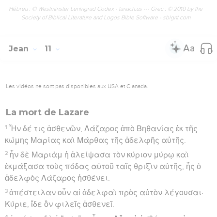
Hébreu : © Westminster Leningrad Codex - tanach.us --- Grec : © 2010 by the
Society of Biblical Literature and Logos Bible Software - sblgnt.com
Jean
11
Les vidéos ne sont pas disponibles aux USA et C anada.
La mort de Lazare
1
Ἦν δέ τις ἀσθενῶν, Λάζαρος ἀπὸ Βηθανίας ἐκ τῆς
κώμης Μαρίας καὶ Μάρθας τῆς ἀδελφῆς αὐτῆς.
2
ἦν δὲ Μαριὰμ ἡ ἀλείψασα τὸν κύριον μύρῳ καὶ
ἐκμάξασα τοὺς πόδας αὐτοῦ ταῖς θριξὶν αὐτῆς, ἧς ὁ
ἀδελφὸς Λάζαρος ἠσθένει.
3
ἀπέστειλαν οὖν αἱ ἀδελφαὶ πρὸς αὐτὸν λέγουσαι·
Κύριε, ἴδε ὃν φιλεῖς ἀσθενεῖ.
4