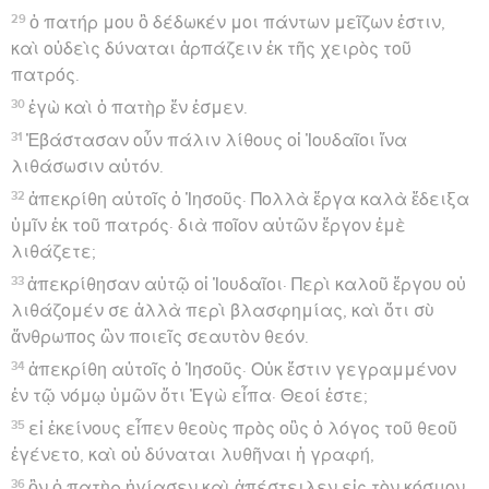
29
ὁ πατήρ μου ὃ δέδωκέν μοι πάντων μεῖζων ἐστιν,
καὶ οὐδεὶς δύναται ἁρπάζειν ἐκ τῆς χειρὸς τοῦ
πατρός.
30
ἐγὼ καὶ ὁ πατὴρ ἕν ἐσμεν.
31
Ἐβάστασαν οὖν πάλιν λίθους οἱ Ἰουδαῖοι ἵνα
λιθάσωσιν αὐτόν.
32
ἀπεκρίθη αὐτοῖς ὁ Ἰησοῦς· Πολλὰ ἔργα καλὰ ἔδειξα
ὑμῖν ἐκ τοῦ πατρός· διὰ ποῖον αὐτῶν ἔργον ἐμὲ
λιθάζετε;
33
ἀπεκρίθησαν αὐτῷ οἱ Ἰουδαῖοι· Περὶ καλοῦ ἔργου οὐ
λιθάζομέν σε ἀλλὰ περὶ βλασφημίας, καὶ ὅτι σὺ
ἄνθρωπος ὢν ποιεῖς σεαυτὸν θεόν.
34
ἀπεκρίθη αὐτοῖς ὁ Ἰησοῦς· Οὐκ ἔστιν γεγραμμένον
ἐν τῷ νόμῳ ὑμῶν ὅτι Ἐγὼ εἶπα· Θεοί ἐστε;
35
εἰ ἐκείνους εἶπεν θεοὺς πρὸς οὓς ὁ λόγος τοῦ θεοῦ
ἐγένετο, καὶ οὐ δύναται λυθῆναι ἡ γραφή,
36
ὃν ὁ πατὴρ ἡγίασεν καὶ ἀπέστειλεν εἰς τὸν κόσμον