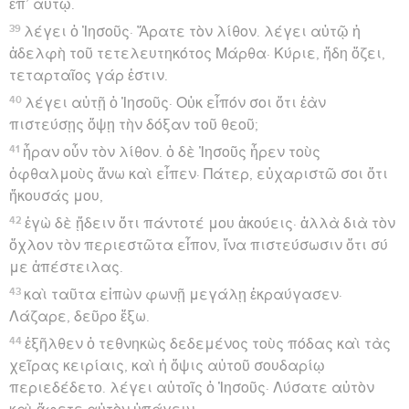
ἐπ’ αὐτῷ.
39
λέγει ὁ Ἰησοῦς· Ἄρατε τὸν λίθον. λέγει αὐτῷ ἡ
ἀδελφὴ τοῦ τετελευτηκότος Μάρθα· Κύριε, ἤδη ὄζει,
τεταρταῖος γάρ ἐστιν.
40
λέγει αὐτῇ ὁ Ἰησοῦς· Οὐκ εἶπόν σοι ὅτι ἐὰν
πιστεύσῃς ὄψῃ τὴν δόξαν τοῦ θεοῦ;
41
ἦραν οὖν τὸν λίθον. ὁ δὲ Ἰησοῦς ἦρεν τοὺς
ὀφθαλμοὺς ἄνω καὶ εἶπεν· Πάτερ, εὐχαριστῶ σοι ὅτι
ἤκουσάς μου,
42
ἐγὼ δὲ ᾔδειν ὅτι πάντοτέ μου ἀκούεις· ἀλλὰ διὰ τὸν
ὄχλον τὸν περιεστῶτα εἶπον, ἵνα πιστεύσωσιν ὅτι σύ
με ἀπέστειλας.
43
καὶ ταῦτα εἰπὼν φωνῇ μεγάλῃ ἐκραύγασεν·
Λάζαρε, δεῦρο ἔξω.
44
ἐξῆλθεν ὁ τεθνηκὼς δεδεμένος τοὺς πόδας καὶ τὰς
χεῖρας κειρίαις, καὶ ἡ ὄψις αὐτοῦ σουδαρίῳ
περιεδέδετο. λέγει αὐτοῖς ὁ Ἰησοῦς· Λύσατε αὐτὸν