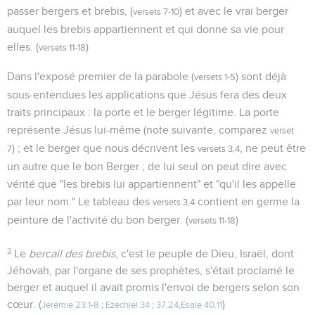
passer bergers et brebis, (
) et avec le vrai berger
versets 7-10
auquel les brebis appartiennent et qui donne sa vie pour
elles. (
)
versets 11-18
Dans l'exposé premier de la parabole (
) sont déjà
versets 1-5
sous-entendues les applications que Jésus fera des deux
traits principaux : la porte et le berger légitime. La porte
représente Jésus lui-même (note suivante, comparez
verset
) ; et le berger que nous décrivent les
, ne peut être
7
versets 3,4
un autre que le bon Berger ; de lui seul on peut dire avec
vérité que "les brebis lui appartiennent" et "qu'il les appelle
par leur nom." Le tableau des
contient en germe la
versets 3,4
peinture de l'activité du bon berger. (
)
versets 11-18
2
Le
bercail des brebis
, c'est le peuple de Dieu, Israël, dont
Jéhovah, par l'organe de ses prophètes, s'était proclamé le
berger et auquel il avait promis l'envoi de bergers selon son
cœur. (
)
Jérémie 23.1-8
;
Ezéchiel 34
;
37.24
,
Esaïe 40.11