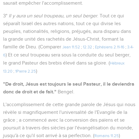
saurait empêcher l'accomplissement.
3°
Il y aura un seul troupeau, un seul berger
. Tout ce qui
séparaît Israël des autres nations, tout ce qui divise les
peuples, nationalités, religions, préjugés, aura disparu dans
la grande unité des rachetés de Jésus-Christ, formant la
famille de Dieu. (Comparer
Jean 11.52
;
12.32
;
Ephésiens 2.11-16
;
3.4-
) Et ce seul troupeau sera sous la conduite du seul berger,
6
le grand Pasteur des brebis élevé dans sa gloire. (
Hébreux
)
13.20
;
1Pierre 2.25
"De droit, Jésus est toujours le seul Pasteur, il le deviendra
donc de droit et de fait."
Bengel.
L'accomplissement de cette grande parole de Jésus qui nous
révèle si magnifiquement l'universalité de l'Evangile de la
grâce ; a commencé avec la conversion des païens et se
poursuit à travers des siècles par l'évangélisation du monde,
jusqu'à ce qu'il soit arrivé à sa perfection. (
)
Romains 11.25