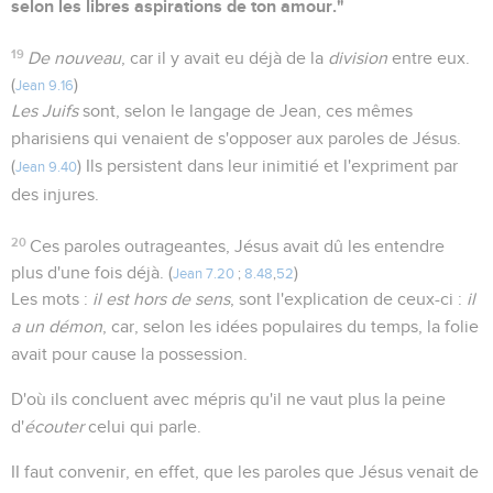
selon les libres aspirations de ton amour."
19
De nouveau
, car il y avait eu déjà de la
division
entre eux.
(
)
Jean 9.16
Les Juifs
sont, selon le langage de Jean, ces mêmes
pharisiens qui venaient de s'opposer aux paroles de Jésus.
(
) Ils persistent dans leur inimitié et l'expriment par
Jean 9.40
des injures.
20
Ces paroles outrageantes, Jésus avait dû les entendre
plus d'une fois déjà. (
)
Jean 7.20
;
8.48
,
52
Les mots :
il est hors de sens
, sont l'explication de ceux-ci :
il
a un démon
, car, selon les idées populaires du temps, la folie
avait pour cause la possession.
D'où ils concluent avec mépris qu'il ne vaut plus la peine
d'
écouter
celui qui parle.
II faut convenir, en effet, que les paroles que Jésus venait de