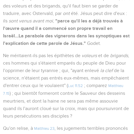
des voleurs et des brigands, qu'il faut bien se garder de
traduire, avec Ostervald, par
ont
été. Jésus peut dire d'eux :
"parce qu'il les a déjà trouvés à
ils
sont venus avant moi
,
l'œuvre quand il a commencé son propre travail en
Israël...La parabole des vignerons dans les synoptiques est
l'explication de cette parole de Jésus."
Godet.
Ne méritaient-ils pas les épithètes de
voleurs
et de
brigands
,
ces hommes qui s'étaient emparés du peuple de Dieu pour
l'opprimer de leur tyrannie ; qui, "ayant enlevé
la clef
de la
science, n'étaient pas entrés eux-mêmes, mais empêchaient
d'entrer ceux qui le voulaient" (
; comparez
Luc 11.52
Matthieu
) ; qui bientôt formeront contre le Sauveur des desseins
7.15
meurtriers, et dont la haine ne sera pas même assouvie
quand ils l'auront cloué sur la croix, mais qui poursuivront de
leurs persécutions ses disciples ?
Qu'on relise, à
, les jugements terribles prononcés
Matthieu 23