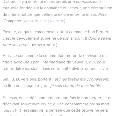
D'abord, il y a entre lui et ses brebis une
connaissance
mutuelle fondée sur la confiance et l'amour, une communion
de même nature que celle qui existe entre lui et
son Père
.
(Comparer
)
Jean 14.20
;
15.10
;
17.8
,
21
,
26
Ensuite, ce qui le caractérise surtout comme le bon Berger,
c'est le dévouement suprême de son amour : Il
donne sa vie
pour ses brebis
. (
, note.)
verset 11
Ainsi se consomme la communion profonde et vivante du
fidèle avec Dieu par l'intermédiaire du Sauveur, qui, pour
réintroduire les siens dans cette unité divine, donne sa vie.
Sin., B, D, versions. portent :
et mes brebis me connaissent
,
au lieu de la leçon reçue :
je suis connu de mes brebis.
16
Jésus, en se déclarant encore une fois le bon berger, et en
décrivant son œuvre divine qui se consommera par sa mort,
(
) est saisi de la pensée que cette œuvre ne sera
versets 14,15