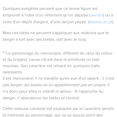
Quelques exégètes pensent que ce terme figuré est
emprunté à l'idée d'un vêtement qu'on
dépose
(
) ou à
Jean 13.4
celle d'un dépôt d'argent, d'une rançon payée. (
)
Matthieu 20.28
Mais ces idées ne peuvent s'appliquer aux relations que le
berger a soit avec ses brebis, soit avec le loup.
13
Le personnage du
mercenaire
, différent de celui du voleur
et du brigand, (
) est dans la similitude un trait
versets 1,8
nouveau. Son caractère est retracé en quelques traits
saisissants.
Il est
mercenaire
, il ne travaille qu'en vue d'un salaire ; il
n'est
pas berger, les brebis ne lui appartiennent pas en propre
, il
n'a donc pour elles ni intérêt ni amour : A l'approche du
danger, il
abandonne les brebis et s'enfuit
.
Cette odieuse conduite est expliquée par le caractère servile
et intéressé du personnage, qui
ne se soucie point des