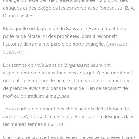
change du reste peu de chose à la pensée. La plupart des
critiques et des exégètes les conservent, se fondant sur B, A,
D, majuscules
Mais quelle est la pensée du Sauveur ? Evidemment il ne
parle ni de Moïse, ni des prophètes, dont il reconnaît
l'autorité dans mainte parole de notre évangile. (
Jean 4.22
;
)
5.39
,
45-47
Les termes de
voleurs
et de
brigands
ne sauraient
s'appliquer non plus aux faux messies, qui n'apparurent qu'à
une date postérieure. Enfin c'est faire violence au texte que
de prendre
avant moi
dans le sens de : "en se séparant de
moi" ou de traduire
à ma place
.
Jésus parle uniquement des chefs actuels de la théocratie,
auxquels s'adressait ce discours et qu'il a déjà désignés dans
les mémés termes au
.
verset 1
C'est ce que prouve très clairement le verbe au présent,
sont