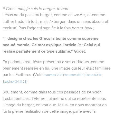
11
Grec :
moi, je suis le berger, le bon
.
Jésus ne dit pas :
un
berger, comme au
, et comme
verset 2
Luther traduit à tort ; mais
le
berger, dans un sens absolu et
exclusif. Puis l'adjectif signifie à la fois
bon
et
beau
,
"il désigne chez les Grecs la bonté comme suprême
beauté morale. Ce mot explique l'article
: Celui qui
le
réalise parfaitement ce type sublime."
Godet.
En parlant ainsi, Jésus présentait à ses auditeurs, comme
pleinement réalisée en lui, une image qui leur était familière
par les Ecritures. (Voir
Psaumes 23.1
,
Psaumes 80.1
;
Esaïe 40.11
;
)
Ezéchiel 34.11-23
Seulement, comme dans tous ces passages de l'Ancien
Testament c'est l'Eternel lui même qui se représente sous
l'image du berger, on voit que Jésus, en nous montrant en
lui la pleine réalisation de cette image, parle avec la