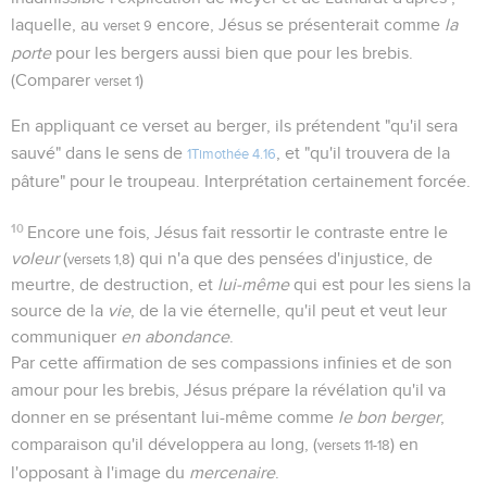
laquelle, au
encore, Jésus se présenterait comme
la
verset 9
porte
pour les bergers aussi bien que pour les brebis.
(Comparer
)
verset 1
En appliquant ce verset au berger, ils prétendent "qu'il sera
sauvé" dans le sens de
, et "qu'il trouvera de la
1Timothée 4.16
pâture" pour le troupeau. Interprétation certainement forcée.
10
Encore une fois, Jésus fait ressortir le contraste entre le
voleur
(
) qui n'a que des pensées d'injustice, de
versets 1,8
meurtre, de destruction, et
lui-même
qui est pour les siens la
source de la
vie
, de la vie éternelle, qu'il peut et veut leur
communiquer
en abondance
.
Par cette affirmation de ses compassions infinies et de son
amour pour les brebis, Jésus prépare la révélation qu'il va
donner en se présentant lui-même comme
le bon berger
,
comparaison qu'il développera au long, (
) en
versets 11-18
l'opposant à l'image du
mercenaire
.