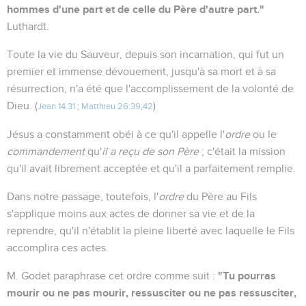
hommes d'une part et de celle du Père d'autre part."
Luthardt.
Toute la vie du Sauveur, depuis son incarnation, qui fut un
premier et immense dévouement, jusqu'à sa mort et à sa
résurrection, n'a été que l'accomplissement de la volonté de
Dieu. (
)
Jean 14.31
;
Matthieu 26.39
,
42
Jésus a constamment obéi à ce qu'il appelle l'
ordre
ou le
commandement
qu'
il a reçu de son Père
; c'était la mission
qu'il avait librement acceptée et qu'il a parfaitement remplie.
Dans notre passage, toutefois, l'
ordre
du Père au Fils
s'applique moins aux actes de donner sa vie et de la
reprendre, qu'il n'établit la pleine liberté avec laquelle le Fils
accomplira ces actes.
"Tu pourras
M. Godet paraphrase cet ordre comme suit :
mourir ou ne pas mourir, ressusciter ou ne pas ressusciter,