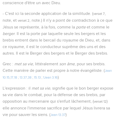
conscience d'être un avec Dieu.
- C'est ici la seconde application de la similitude. (
,
verset 7
note, et
, note.) Il n'y a point de contradiction à ce que
verset 2
Jésus se représente, à la fois, comme la
porte
et comme le
berger
. Il est la porte par laquelle seule les bergers et les
brebis entrent dans le bercail du royaume de Dieu, et, dans
ce royaume, il est le conducteur suprême des uns et des
autres. Il est le Berger des bergers et le Berger des brebis.
Grec :
met sa vie
, littéralement
son âme
, pour ses brebis.
Cette manière de parler est propre à notre évangéliste. (
Jean
)
10.15
,
17,18
;
13.37,38
;
15.13
;
1Jean 3.16
L'expression : il
met sa vie
, signifie que le bon berger expose
sa vie dans le combat, pour la défense de ses brebis, par
opposition au mercenaire qui s'enfuit lâchement, (
)
verset 12
elle annonce l'immense sacrifice par lequel Jésus livrera sa
vie pour sauver les siens. (
)
Jean 13.37