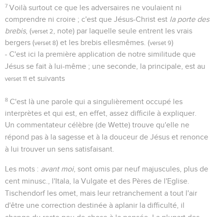
7
Voilà surtout ce que les adversaires ne voulaient ni
comprendre ni croire ; c'est que Jésus-Christ est
la porte des
brebis
, (
, note) par laquelle seule entrent les vrais
verset 2
bergers (
) et les brebis ellesmêmes. (
)
verset 8
verset 9
- C'est ici la première application de notre similitude que
Jésus se fait à lui-même ; une seconde, la principale, est au
et suivants
verset 11
8
C'est là une parole qui a singulièrement occupé les
interprètes et qui est, en effet, assez difficile à expliquer.
Un commentateur célèbre (de Wette) trouve qu'elle ne
répond pas à la sagesse et à la douceur de Jésus et renonce
à lui trouver un sens satisfaisant.
Les mots :
avant moi
, sont omis par neuf majuscules, plus de
cent minusc., l'Itala, la Vulgate et des Pères de l'Eglise.
Tischendorf les omet, mais leur retranchement a tout l'air
d'être une correction destinée à aplanir la difficulté, il