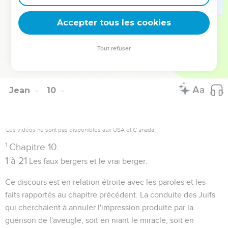
(
) le pauvre qui se dit riche, (
) n'iront
Matthieu 9.12
Apocalypse 3.17
Accepter tous les cookies
jamais puiser à la source de la délivrance.
Tout refuser
Autres ressources sur theotex.org, contact theotex@gmail.com
Jean
10
Les vidéos ne sont pas disponibles aux USA et C anada.
1
Chapitre 10.
1 à 21
Les faux bergers et le vrai berger.
Ce discours est en relation étroite avec les paroles et les
faits rapportés au chapitre précédent. La conduite des Juifs
qui cherchaient à annuler l'impression produite par la
guérison de l'aveugle, soit en niant le miracle, soit en