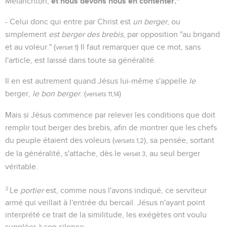
et nous devons nous en contenter."
Mélanchton,
- Celui donc qui entre par Christ est
un berger
, ou
simplement
est berger des brebis
, par opposition "au brigand
et au voleur." (
) Il faut remarquer que ce mot, sans
verset 1
l'article, est laissé dans toute sa généralité.
Il en est autrement quand Jésus lui-même s'appelle
le
berger,
le bon berger
. (
)
versets 11,14
Mais si Jésus commence par relever les conditions que doit
remplir tout berger des brebis, afin de montrer que les chefs
du peuple étaient des voleurs (
), sa pensée, sortant
versets 1,2
de la généralité, s'attache, dès le
, au seul berger
verset 3
véritable.
3
Le
portier
est, comme nous l'avons indiqué, ce serviteur
armé qui veillait à l'entrée du bercail. Jésus n'ayant point
interprété ce trait de la similitude, les exégètes ont voulu
suppléer à son silence.