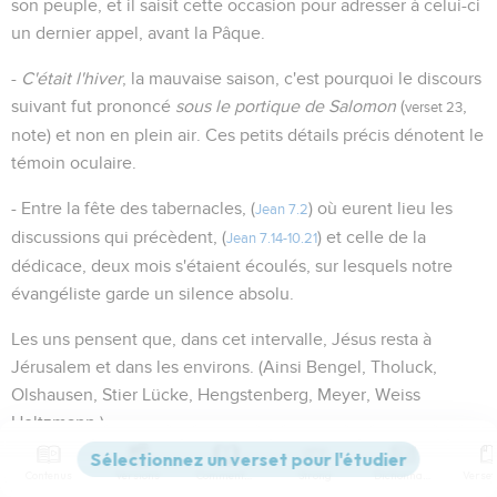
son peuple, et il saisit cette occasion pour adresser à celui-ci
un dernier appel, avant la Pâque.
-
C'était l'hiver
, la mauvaise saison, c'est pourquoi le discours
suivant fut prononcé
sous le portique de Salomon
(
,
verset 23
note) et non en plein air. Ces petits détails précis dénotent le
témoin oculaire.
- Entre la fête des tabernacles, (
) où eurent lieu les
Jean 7.2
discussions qui précèdent, (
) et celle de la
Jean 7.14-10.21
dédicace, deux mois s'étaient écoulés, sur lesquels notre
évangéliste garde un silence absolu.
Les uns pensent que, dans cet intervalle, Jésus resta à
Jérusalem et dans les environs. (Ainsi Bengel, Tholuck,
Olshausen, Stier Lücke, Hengstenberg, Meyer, Weiss
Holtzmann.)
Mais, objectent d'autres, est il probable que le Sauveur ait pu
Contenus
Versions
Commentaires
Strong
Dictionnaire
rester tout ce temps à Jérusalem, exposé aux embûches de