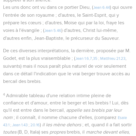
Les uns donc ont vu dans ce portier Dieu, (
) qui ouvre
Jean 6.44
l'entrée de son royaume ; d'autres, le Saint-Esprit, qui y
prépare les cœurs ; d'autres, Moïse qui par la loi, fraye les
voies à l'évangile ; (
) d'autres, Christ lui-même,
Jean 5.46
d'autres enfin, Jean-Baptiste, le précurseur du Sauveur.
De ces diverses interprétations, la dernière, proposée par M.
Godet, est la plus vraisemblable ; (
,
Jean 1.6,7
,
35
;
Matthieu 21.23
suivants) mais il nous paraît plus naturel de voir seulement
dans ce détail l'indication que le vrai berger trouve accès au
bercail des brebis.
4
Admirable tableau d'une relation intime pleine de
confiance et d'amour, entre le berger et les brebis ! Lui, dès
qu'il est entre dans le bercail,
appelle ses brebis par leur
nom
; il connaît, il nomme chacune d'elles, (comparez
Esaïe
)
il les mène dehors
; et, quand il a fait sortir
43.1
;
Jean 1.43
;
20.16
toutes
(B, D, Itala) ses
propres
brebis, il
marche devant elles
,