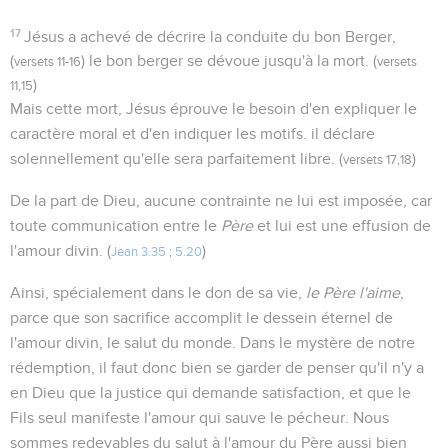
17
Jésus a achevé de décrire la conduite du bon Berger,
(
) le bon berger se dévoue jusqu'à la mort. (
versets 11-16
versets
)
11,15
Mais cette mort, Jésus éprouve le besoin d'en expliquer le
caractère moral et d'en indiquer les motifs. il déclare
solennellement qu'elle sera parfaitement libre. (
)
versets 17,18
De la part de Dieu, aucune contrainte ne lui est imposée, car
toute communication entre le
Père
et lui est une effusion de
l'amour divin. (
)
Jean 3.35
;
5.20
Ainsi, spécialement dans le don de sa vie,
le Père l'aime
,
parce que son sacrifice accomplit le dessein éternel de
l'amour divin, le salut du monde. Dans le mystère de notre
rédemption, il faut donc bien se garder de penser qu'il n'y a
en Dieu que la justice qui demande satisfaction, et que le
Fils seul manifeste l'amour qui sauve le pécheur. Nous
sommes redevables du salut à l'amour du Père aussi bien