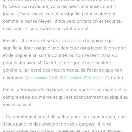
l'accès à son royaume, voici les biens immenses dont il
jouira :
il sera sauvé
, ce qui ne signifie point seulement,
comme le pense Meyer : il trouvera protection et sécurité,
mais bien : il sera
sauvé
d'un salut éternel.
Ensuite : il
entrera
et
sortira
, expression hébraïque qui
signifie le libre usage d'une demeure dans laquelle on entre
et de laquelle on sort à volonté, où l'on se sent
chez soi
,
pour parler avec M. Godet, et désigne d'une manière
générale, la liberté des mouvements, de l'activité que rien
n'entrave. (
, note.)
Deutéronome 28.6
;
31.2
;
Jérémie 37.4
;
Actes 1.21
Enfin :
il trouvera de la pâture
, terme dont le sens spirituel se
comprend de soi-même et qui est abondamment expliqué au
verset suivant.
- Ce dernier mot aurait dû suffire pour faire comprendre que
Jésus parle ici des
brebis
et non des
bergers
; il rend
inadmissible l'explication de Meyer et de Luthardt d'après ;