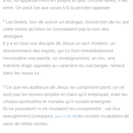
à lui, lui appartiennent en propre et que, comme telles, il les
aime. On peut lire aux
la pensée opposée
versets 5,12
5
Les brebis, loin de
suivre un étranger, fuiront loin de lui
, par
cette raison qu'
elles ne connaissent pas la voix des
étrangers
.
Il y a en tout vrai disciple de Jésus un tact chrétien, un
discernement des esprits, qui lui font immédiatement
reconnaître une parole, un enseignement, un ton, une
manière d'agir opposés au caractère du vrai berger, retracé
dans les
.
versets 3,4
6
Ce que les auditeurs de Jésus
ne comprirent point
, ce ne
sont pas les termes simples et clairs qu'il employait, mais les
choses
spirituelles et morales qu'il voulait enseigner.
Ils ne pouvaient ni ne voulaient les comprendre ; car leur
aveuglement (comparez
) les rendait incapables de
Jean 9.40,41
saisir de telles vérités.