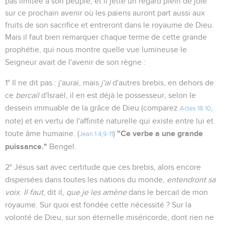
pas limitée à son peuple, et il jette un regard plein de joie
sur ce prochain avenir où les païens auront part aussi aux
fruits de son sacrifice et entreront dans le royaume de Dieu.
Mais il faut bien remarquer chaque terme de cette grande
prophétie, qui nous montre quelle vue lumineuse le
Seigneur avait de l'avenir de son règne :
1° Il ne dit pas : j'aurai, mais
j'ai
d'autres brebis, en dehors de
ce
bercail
d'Israël, il en est déjà le possesseur, selon le
dessein immuable de la grâce de Dieu (comparez
,
Actes 18.10
note) et en vertu de l'affinité naturelle qui existe entre lui et
"Ce verbe a une grande
toute âme humaine. (
)
Jean 1.4
,
9-11
puissance."
Bengel.
2° Jésus sait avec certitude que ces brebis, alors encore
dispersées dans toutes les nations du monde,
entendront sa
voix
.
Il faut
, dit il,
que je les amène
dans le bercail de mon
royaume. Sur quoi est fondée cette nécessité ? Sur la
volonté de Dieu, sur son éternelle miséricorde, dont rien ne