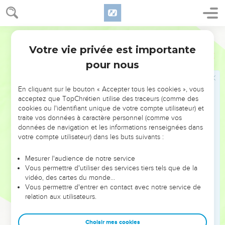
deviennent aveugles ; blessés dans leur orgueil et
insensibles au jugement divin que Jésus annonçait, ils lui
Bible annotée
posent, d'un ton hautain et railleur, cette question :
Et nous,
sommes-nous aussi aveugles ?
Votre vie privée est importante
Jean
9
pour nous
41
Si vous étiez aveugles
, semblables à ces ignorants qui se
sentent tels et qui soupirent après la lumière, vous n'auriez
En cliquant sur le bouton « Accepter tous les cookies », vous
pas ce
péché
spécial de l'incrédulité et de l'endurcissement,
acceptez que TopChrétien utilise des traceurs (comme des
qui est le pire de tous, et qui vous fait repousser la vérité.
cookies ou l'identifiant unique de votre compte utilisateur) et
traite vos données à caractère personnel (comme vos
Mais maintenant vous dites
avec orgueil :
Nous voyons
, nous
données de navigation et les informations renseignées dans
possédons la clef de la science, nous sommes les
votre compte utilisateur) dans les buts suivants :
conducteurs des aveugles, les docteurs des ignorants, les
maîtres des simples ; (
)
votre péché demeure
,
Romains 2.19,20
Mesurer l'audience de notre service
Vous permettre d'utiliser des services tiers tels que de la
et demeure sans remède.
vidéo, des cartes du monde…
Vous permettre d'entrer en contact avec notre service de
(Le texte reçu porte donc votre péché Cette particule est
relation aux utilisateurs.
sous-entendue dans le texte de Sin., B, D,
)
Jean 9
Choisir mes cookies
L'aveugle qui se dit voyant, le malade qui se dit en santé,