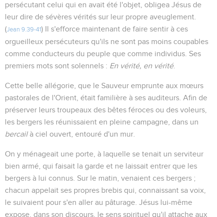
persécutant celui qui en avait été l'objet, obligea Jésus de
leur dire de sévères vérités sur leur propre aveuglement.
(
) Il s'efforce maintenant de faire sentir à ces
Jean 9.39-41
orgueilleux persécuteurs qu'ils ne sont pas moins coupables
comme conducteurs du peuple que comme individus. Ses
premiers mots sont solennels :
En vérité, en vérité
.
Cette belle allégorie, que le Sauveur emprunte aux mœurs
pastorales de l'Orient, était familière à ses auditeurs. Afin de
préserver leurs troupeaux des bêtes féroces ou des voleurs,
les bergers les réunissaient en pleine campagne, dans un
bercail
à ciel ouvert, entouré d'un mur.
On y ménageait une porte, à laquelle se tenait un serviteur
bien armé, qui faisait la garde et ne laissait entrer que les
bergers à lui connus. Sur le matin, venaient ces bergers ;
chacun appelait ses propres brebis qui, connaissant sa voix,
le suivaient pour s'en aller au pâturage. Jésus lui-même
expose, dans son discours, le sens spirituel qu'il attache aux