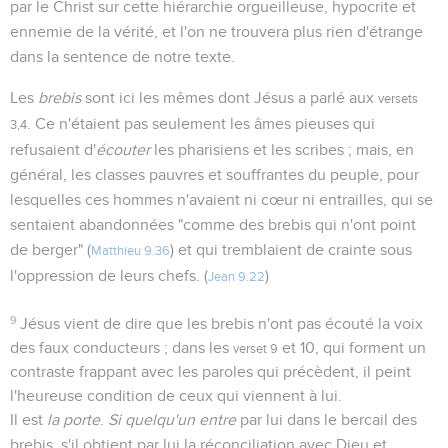
par le Christ sur cette hiérarchie orgueilleuse, hypocrite et
ennemie de la vérité, et l'on ne trouvera plus rien d'étrange
dans la sentence de notre texte.
Les
brebis
sont ici les mêmes dont Jésus a parlé aux
versets
. Ce n'étaient pas seulement les âmes pieuses qui
3,4
refusaient d'
écouter
les pharisiens et les scribes ; mais, en
général, les classes pauvres et souffrantes du peuple, pour
lesquelles ces hommes n'avaient ni cœur ni entrailles, qui se
sentaient abandonnées "comme des brebis qui n'ont point
de berger" (
) et qui tremblaient de crainte sous
Matthieu 9.36
l'oppression de leurs chefs. (
)
Jean 9.22
9
Jésus vient de dire que les brebis n'ont pas écouté la voix
des faux conducteurs ; dans les
et 10, qui forment un
verset 9
contraste frappant avec les paroles qui précèdent, il peint
l'heureuse condition de ceux qui viennent à lui.
Il est
la porte
.
Si quelqu'un entre
par lui dans le bercail des
brebis, s'il obtient par lui la réconciliation avec Dieu et