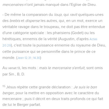
mercenaires
n'ont jamais manqué dans l'Eglise de Dieu.
- De même la comparaison du
loup
, qui
ravit
quelques-unes
des
brebis
et
disperse
les autres, qui, en un mot, exerce un
véritable ravage dans le troupeau, ne doit pas être entendue
d'une catégorie spéciale : les pharisiens (Godet) ou les
hérétiques, ennemis de la vérité (Augustin, d'après
Actes
), c'est toute la puissance ennemie du royaume de Dieu,
20.29
cette puissance qui se personnifie dans le prince de ce
monde. (
)
Jean 12.31
;
14.30
Au
, les mots :
mais le mercenaire s'enfuit
, sont omis
verset 13
par Sin., B, D.
15
Jésus répète cette grande déclaration :
Je suis le bon
berger
, pour la mettre en opposition avec le caractère du
mercenaire ; puis il décrit en deux traits profonds ce qui fait
de lui le Berger parfait.