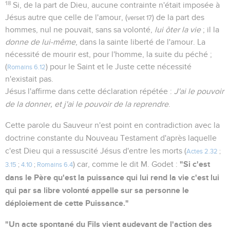
18
Si, de la part de Dieu, aucune contrainte n'était imposée à
Jésus autre que celle de l'amour, (
) de la part des
verset 17
hommes, nul ne pouvait, sans sa volonté,
lui ôter la vie
; il la
donne de lui-même
, dans la sainte liberté de l'amour. La
nécessité de mourir est, pour l'homme, la suite du péché ;
(
) pour le Saint et le Juste cette nécessité
Romains 6.12
n'existait pas.
Jésus l'affirme dans cette déclaration répétée :
J'ai le pouvoir
de la donner, et j'ai le pouvoir de la reprendre
.
Cette parole du Sauveur n'est point en contradiction avec la
doctrine constante du Nouveau Testament d'après laquelle
c'est Dieu qui a ressuscité Jésus d'entre les morts (
Actes 2.32
;
"Si c'est
) car, comme le dit M. Godet :
3.15
;
4.10
;
Romains 6.4
dans le Père qu'est la puissance qui lui rend la vie c'est lui
qui par sa libre volonté appelle sur sa personne le
déploiement de cette Puissance."
"Un acte spontané du Fils vient audevant de l'action des