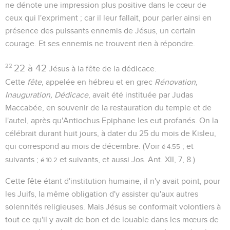
ne dénote une impression plus positive dans le cœur de
ceux qui l'expriment ; car il leur fallait, pour parler ainsi en
présence des puissants ennemis de Jésus, un certain
courage. Et ses ennemis ne trouvent rien à répondre.
22
22 à 42
Jésus à la fête de la dédicace.
Cette
fête
, appelée en hébreu et en grec
Rénovation,
Inauguration, Dédicace
, avait été instituée par Judas
Maccabée, en souvenir de la restauration du temple et de
l'autel, après qu'Antiochus Epiphane les eut profanés. On la
célébrait durant huit jours, à dater du 25 du mois de Kisleu,
qui correspond au mois de décembre. (Voir
; et
é 4.55
suivants ;
et suivants, et aussi Jos. Ant. XII, 7, 8.)
é 10.2
Cette fête étant d'institution humaine, il n'y avait point, pour
les Juifs, la même obligation d'y assister qu'aux autres
solennités religieuses. Mais Jésus se conformait volontiers à
tout ce qu'il y avait de bon et de louable dans les mœurs de