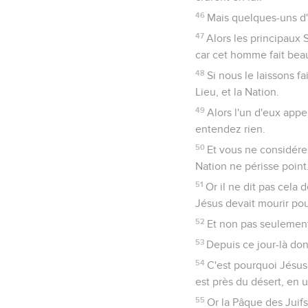
46
Mais quelques-uns d'e
47
Alors les principaux S
car cet homme fait bea
48
Si nous le laissons f
Lieu, et la Nation.
49
Alors l'un d'eux appel
entendez rien.
50
Et vous ne considére
Nation ne périsse point
51
Or il ne dit pas cela
Jésus devait mourir pou
52
Et non pas seulement 
53
Depuis ce jour-là don
54
C'est pourquoi Jésus 
est près du désert, en 
55
Or la Pâque des Juifs