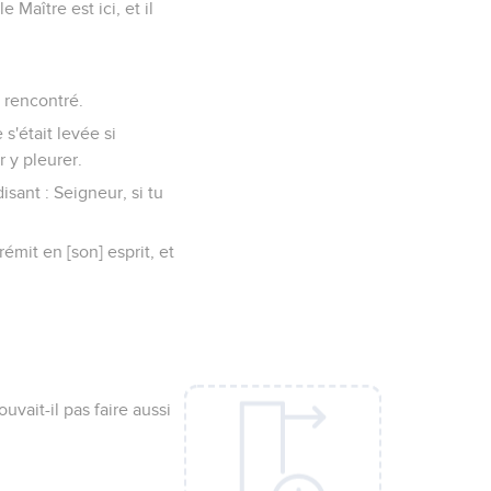
 Maître est ici, et il
t rencontré.
 s'était levée si
r y pleurer.
isant : Seigneur, si tu
rémit en [son] esprit, et
uvait-il pas faire aussi