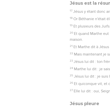
Jésus est la résur
17
Jésus y étant donc ar
18
Or Béthanie n'était 
19
Et plusieurs des Juif
20
Et quand Marthe eut o
maison.
21
Et Marthe dit à Jésus 
22
Mais maintenant je s
23
Jésus lui dit : ton frè
24
Marthe lui dit : je sai
25
Jésus lui dit : je suis
26
Et quiconque vit, et c
27
Elle lui dit : oui, Se
Jésus pleure