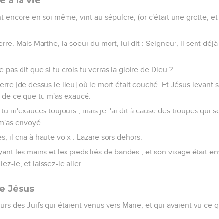
 à la vie
 encore en soi même, vint au sépulcre, (or c'était une grotte, et 
erre. Mais Marthe, la soeur du mort, lui dit : Seigneur, il sent déjà :
-je pas dit que si tu crois tu verras la gloire de Dieu ?
ierre [de dessus le lieu] où le mort était couché. Et Jésus levant se
s de ce que tu m'as exaucé.
 tu m'exauces toujours ; mais je l'ai dit à cause des troupes qui so
 m'as envoyé.
s, il cria à haute voix : Lazare sors dehors.
 ayant les mains et les pieds liés de bandes ; et son visage était 
iez-le, et laissez-le aller.
e Jésus
urs des Juifs qui étaient venus vers Marie, et qui avaient vu ce qu