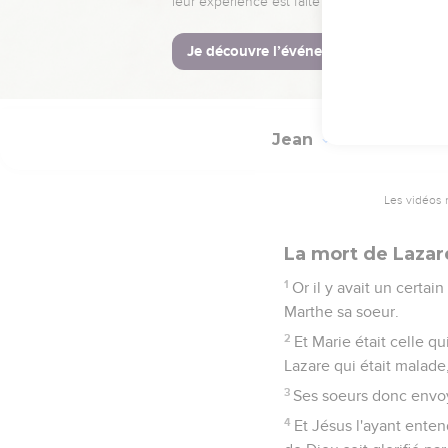
41
Et plusieurs vinrent à 
Jean a dites de celui-ci,
42
Et plusieurs crurent l
Jean
11
Les vidéos 
La mort de Lazar
1
Or il y avait un certa
Marthe sa soeur.
2
Et Marie était celle q
Lazare qui était malade,
3
Ses soeurs donc envoyè
4
Et Jésus l'ayant entend