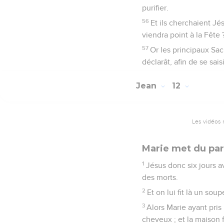
purifier.
56
Et ils cherchaient Jé
viendra point à la Fête 
57
Or les principaux Sacr
déclarât, afin de se saisi
Jean
12
Les vidéos 
Marie met du par
1
Jésus donc six jours av
des morts.
2
Et on lui fit là un sou
3
Alors Marie ayant pris
cheveux ; et la maison 