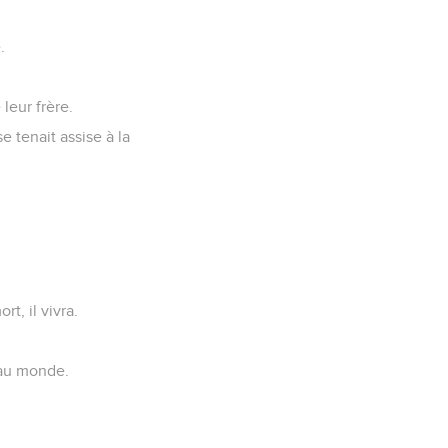
.
leur frère.
e tenait assise à la
rt, il vivra.
r au monde.