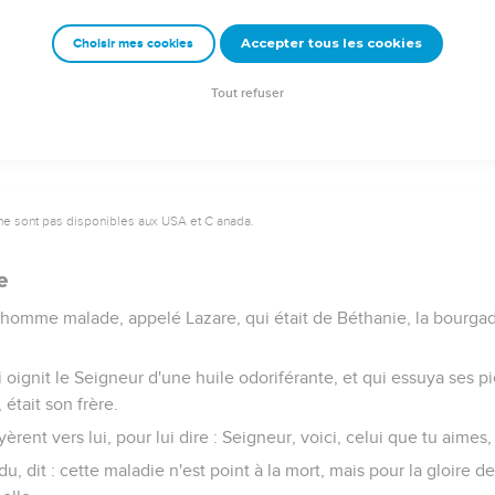
lui, et ils disaient : quant à Jean, il n'a fait aucun miracle ; mais
Accepter tous les cookies
Choisir mes cookies
 étaient véritables.
à en lui.
Tout refuser
ne sont pas disponibles aux USA et C anada.
e
in homme malade, appelé Lazare, qui était de Béthanie, la bourga
ui oignit le Seigneur d'une huile odoriférante, et qui essuya ses 
 était son frère.
rent vers lui, pour lui dire : Seigneur, voici, celui que tu aimes
u, dit : cette maladie n'est point à la mort, mais pour la gloire de