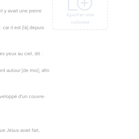
il y avait une pierre
Ajouter une
Ajouter une
Ajouter une
Ajouter une
Ajouter une
colonne
colonne
colonne
colonne
colonne
 car il est [là] depuis
s yeux au ciel, dit :
nt autour [de moi], afin
enveloppé d'un couvre-
e Jésus avait fait,