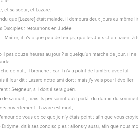
 elle.
, et sa soeur, et Lazare.
endu que [Lazare] était malade, il demeura deux jours au même lieu
ses Disciples : retournons en Judée.
t : Maître, il n'y a que peu de temps, que les Juifs cherchaient à t
t-il pas douze heures au jour ? si quelqu'un marche de jour, il ne 
onde.
he de nuit, il bronche ; car il n'y a point de lumière avec lui.
is il leur dit : Lazare notre ami dort ; mais j'y vais pour l'éveiller.
ent : Seigneur, s'il dort il sera guéri.
a de sa mort ; mais ils pensaient qu'il parlât du dormir du sommeil
lors ouvertement : Lazare est mort,
r l'amour de vous de ce que je n'y étais point ; afin que vous croyie
Didyme, dit à ses condisciples : allons-y aussi, afin que nous mo