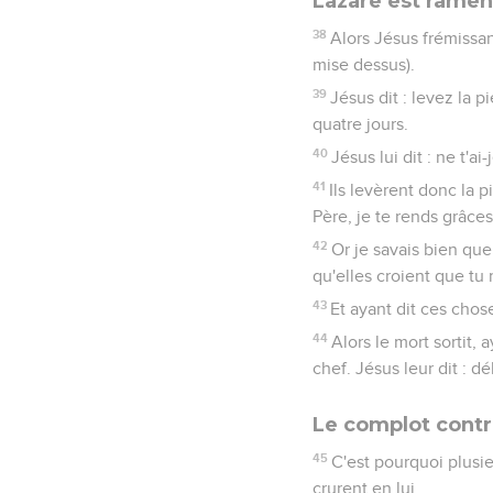
Lazare est ramené
38
Alors Jésus frémissant
mise dessus).
39
Jésus dit : levez la pi
quatre jours.
40
Jésus lui dit : ne t'ai
41
Ils levèrent donc la p
Père, je te rends grâce
42
Or je savais bien que
qu'elles croient que tu
43
Et ayant dit ces chose
44
Alors le mort sortit,
chef. Jésus leur dit : dél
Le complot contr
45
C'est pourquoi plusie
crurent en lui.