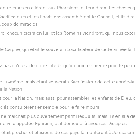
ntre eux s'en allèrent aux Pharisiens, et leur dirent les choses q
acrificateurs et les Pharisiens assemblèrent le Conseil, et ils dir
ucoup de miracles.
aire, chacun croira en lui, et les Romains viendront, qui nous exte
é Caïphe, qui était le souverain Sacrificateur de cette année là, l
z pas qu'il est de notre intérêt qu'un homme meure pour le peupl
.
 de lui-même, mais étant souverain Sacrificateur de cette année-là
r la Nation.
pour la Nation, mais aussi pour assembler les enfants de Dieu, q
c ils consultèrent ensemble pour le faire mourir.
ne marchait plus ouvertement parmi les Juifs, mais il s'en alla de
une ville appelée Ephraïm, et il demeura là avec ses Disciples.
 était proche, et plusieurs de ces pays-là montèrent à Jérusalem