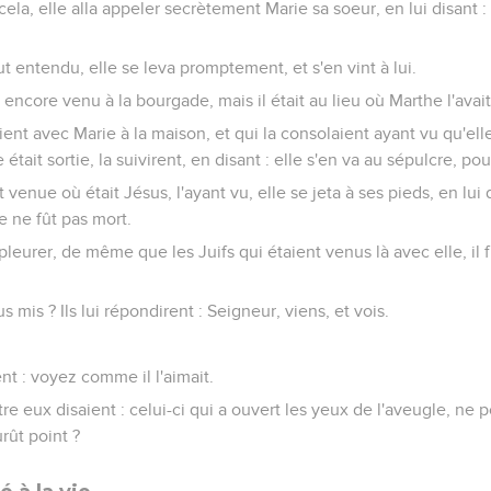
cela, elle alla appeler secrètement Marie sa soeur, en lui disant : le
eut entendu, elle se leva promptement, et s'en vint à lui.
t encore venu à la bourgade, mais il était au lieu où Marthe l'avai
aient avec Marie à la maison, et qui la consolaient ayant vu qu'elle
tait sortie, la suivirent, en disant : elle s'en va au sépulcre, pou
enue où était Jésus, l'ayant vu, elle se jeta à ses pieds, en lui d
e ne fût pas mort.
pleurer, de même que les Juifs qui étaient venus là avec elle, il f
ous mis ? Ils lui répondirent : Seigneur, viens, et vois.
ent : voyez comme il l'aimait.
e eux disaient : celui-ci qui a ouvert les yeux de l'aveugle, ne po
ût point ?