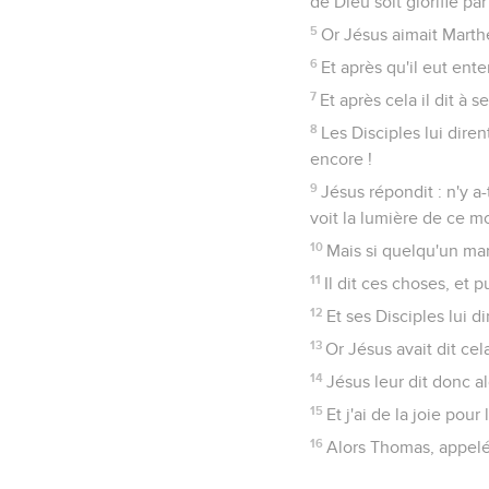
de Dieu soit glorifié par
5
Or Jésus aimait Marthe
6
Et après qu'il eut ent
7
Et après cela il dit à 
8
Les Disciples lui diren
encore !
9
Jésus répondit : n'y a-
voit la lumière de ce m
10
Mais si quelqu'un marc
11
Il dit ces choses, et pu
12
Et ses Disciples lui dir
13
Or Jésus avait dit cel
14
Jésus leur dit donc a
15
Et j'ai de la joie pou
16
Alors Thomas, appelé 