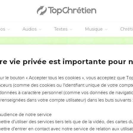
es un.
t encore des pierres pour le lapider.
ondit : je vous ai fait voir plusieurs bonnes oeuvres de la part de
euvres me lapidez-vous ?
éos
Audios
Textes
Musique
Chrét
, en lui disant : nous ne te lapidons point pour aucune bonne oe
 n'étant qu'un homme tu te fais Dieu.
Martin
'est-il pas écrit en votre Loi : j'ai dit : vous êtes des dieux ;
lé dieux ceux à qui la parole de Dieu est adressée ; et [cependant]
re vie privée est importante pour 
sphème, moi que le Père a sanctifié, et qu'il a envoyé au monde, p
sur le bouton « Accepter tous les cookies », vous acceptez que T
traceurs (comme des cookies ou l'identifiant unique de votre compte 
 oeuvres de mon Père, ne me croyez point.
s données à caractère personnel (comme vos données de navigatio
 renseignées dans votre compte utilisateur) dans les buts suivants 
et que vous ne vouliez pas me croire, croyez à ces oeuvres ; afin 
 Père est en moi, et moi en lui.
audience de notre service
herchaient encore à le saisir ; mais il échappa de leurs mains.
ttre d'utiliser des services tiers tels que de la vidéo, des cartes
e au delà du Jourdain, à l'endroit où Jean avait baptisé au comm
ttre d'entrer en contact avec notre service de relation aux utilisat