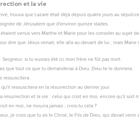
rection et la vie
rivé, trouva que Lazare était déjà depuis quatre jours au sépulcre
éloignée de Jérusalem que d'environ quinze stades.
s étaient venus vers Marthe et Marie pour les consoler au sujet de 
uï dire que Jésus venait, elle alla au-devant de lui ; mais Marie s
: Seigneur, si tu eusses été ici mon frère ne fût pas mort.
ais que tout ce que tu demanderas à Dieu, Dieu te le donnera.
re ressuscitera.
s qu'il ressuscitera en la résurrection au dernier jour.
 la résurrection et la vie : celui qui croit en moi, encore qu'il soit mo
roit en moi, ne mourra jamais ; crois-tu cela ?
igneur, je crois que tu es le Christ, le Fils de Dieu, qui devait veni