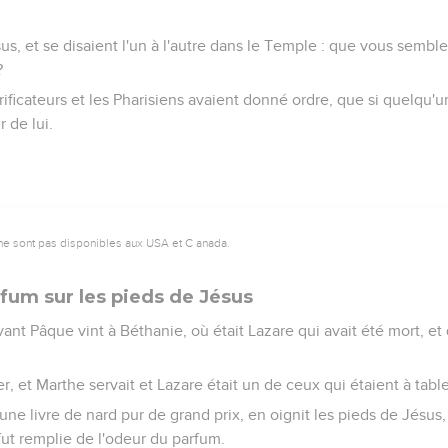
sus, et se disaient l'un à l'autre dans le Temple : que vous semble
?
ificateurs et les Pharisiens avaient donné ordre, que si quelqu'un s
r de lui.
ne sont pas disponibles aux USA et C anada.
fum sur les pieds de Jésus
ant Pâque vint à Béthanie, où était Lazare qui avait été mort, et q
per, et Marthe servait et Lazare était un de ceux qui étaient à table
 une livre de nard pur de grand prix, en oignit les pieds de Jésus
fut remplie de l'odeur du parfum.