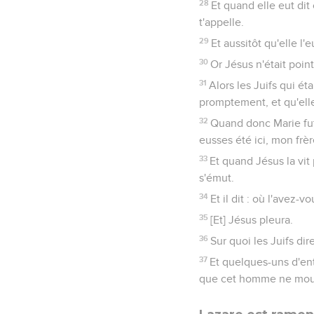
28
Et quand elle eut dit 
t'appelle.
29
Et aussitôt qu'elle l'
30
Or Jésus n'était poin
31
Alors les Juifs qui ét
promptement, et qu'elle é
32
Quand donc Marie fut v
eusses été ici, mon frèr
33
Et quand Jésus la vit 
s'émut.
34
Et il dit : où l'avez-v
35
[Et] Jésus pleura.
36
Sur quoi les Juifs dir
37
Et quelques-uns d'entr
que cet homme ne mour