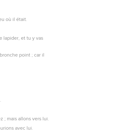
 où il était.
e lapider, et tu y vas
bronche point ; car il
.
z ; mais allons vers lui.
urions avec lui.